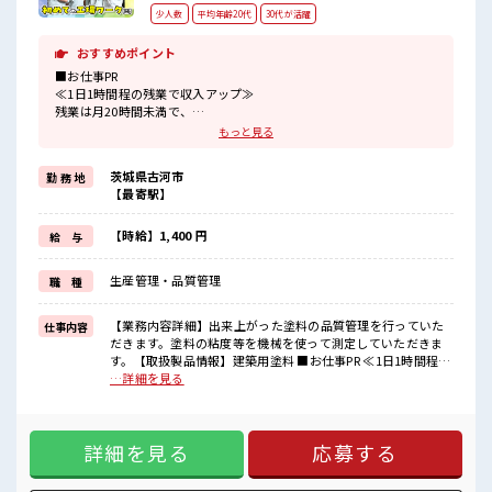
少人数
平均年齢20代
30代が活躍
おすすめポイント
■お仕事PR
≪1日1時間程の残業で収入アップ≫
残業は月20時間未満で、
ほどよく稼げます♪
もっと見る
≪土日祝休のお仕事≫
家族や友人と一緒にプライベート満喫！
茨城県古河市
勤 務 地
≪髪型自由≫
【最寄駅】
基本的に髪色自由で明るすぎたり奇抜でなければOKです！
(規定有)≪動きやすい制服アリ≫
制服があるので、
【時給】1,400 円
給 与
毎日の服装の悩み解消♪
≪初めての仕事だけど自分にもできそう≫
生産管理・品質管理
職 種
新しいことにチャレンジするのは不安だけど、
しっかり働く環境が整っています！
イチからスキルUP・ステップUP目指していきましょう！
【業務内容詳細】出来上がった塗料の品質管理を行っていた
仕事内容
だきます。塗料の粘度等を機械を使って測定していただきま
■職場の雰囲気
す。【取扱製品情報】建築用塗料 ■お仕事PR ≪1日1時間程の
一緒に働く仲間ともなじみやすい少人数の職場☆
残業で収入アップ≫ 残業は月20時間未満で、 ほどよく稼げま
…詳細を見る
髪型にこだわりのあるアナタは必見！
す♪ ≪土日祝休のお仕事≫ 家族や友人と一緒にプライベート
髪型自由な職場！
満喫！ ≪髪型自由≫ 基本的に髪色自由で明るすぎたり奇抜で
活気あふれる20代活躍中の職場です☆
なければOKです！ (規定有)≪動きやすい制服アリ≫ 制服があ
詳細を見る
応募する
るので、 毎日の服装の悩み解消♪ ≪初めての仕事だけど自分
にもできそう≫ 新しいことにチャレンジするのは不安だけ
ど、 しっかり働く環境が整っています！ イチからスキルUP・