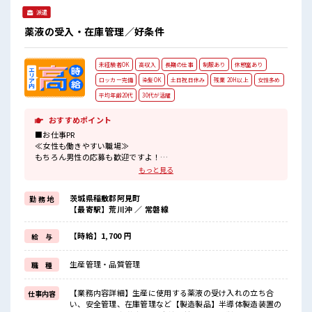
派遣
薬液の受入・在庫管理／好条件
未経験者OK
高収入
長期の仕事
制服あり
休憩室あり
ロッカー完備
染髪OK
土日祝日休み
残業 20H以上
女性多め
平均年齢20代
30代が活躍
おすすめポイント
■お仕事PR
≪女性も働きやすい職場≫
もちろん男性の応募も歓迎ですよ！
≪残業で稼げる≫
もっと見る
高収入を希望される方にオススメ。
残業は月20時間以上あります♪
茨城県稲敷郡阿見町
勤 務 地
≪完全週休二日制≫
【最寄駅】荒川沖 ／ 常磐線
週末は家族や友人と一緒にプライベート満喫！
≪モチベーションもUP≫
派手過ぎなければ髪型や髪色自由♪
【時給】1,700 円
給 与
(規定有)制服があると毎日の服選びに悩まずOK♪
≪未経験の方も大カンゲイ≫
生産管理・品質管理
職 種
新しいことにチャレンジするのは不安だけど、
しっかり働く環境が整っています！
イチからスキルUP・ステップUP目指していきましょう！
【業務内容詳細】生産に使用する薬液の受け入れの立ち合
仕事内容
い、安全管理、在庫管理など【製造製品】半導体製造装置の