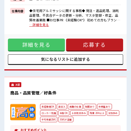
新しいことにチャレンジするのは不安だけど、
担当がしっかりサポートしてくれるので安心！
なにか困ったことがあればすぐに相談してくださいね♪
◆住宅用アルミサッシに関する事務◆ 発注・返品処理、消耗
仕事内容
品管理、不具合データの更新・分析、マスタ登録・修正、品
■職場の雰囲気
質改善業務 ■お仕事PR 《未経験OK*》 初めての方もブランク
女性の方も多数活躍中☆
のある方も！ もちろん経験者も大カンゲイ★ パソコンも触る
…詳細を見る
明るすぎたり奇抜すぎたりしなければヘアカラーOK♪
ことに抵抗なければ問題ありません◎イチからスキルUP・ス
制服は無料で貸し出し！
テップUP目指していきましょう！ 《土日祝がお休み*》 お休
マイカー・自転車・バイク通勤OK！
みが決まっているので先の予定もたてやすい！ 残業も月10時
もちろん近くに駐車場あります◎1食350円から頼めるおいしい食堂
詳細を見る
応募する
間未満と少なめなのでプライベートも充実◎ 《フォロー体制
もあり♪
バッチリ*》 新しいことにチャレンジするのは不安だけど、
担当がしっかりサポートしてくれるので安心！ なにか困った
ことがあればすぐに相談してくださいね♪ ■職場の雰囲気 女
気になるリストに
追加する
性の方も多数活躍中☆ 明るすぎたり奇抜すぎたりしなければ
ヘアカラーOK♪ 制服は無料で貸し出し！ マイカー・自転
車・バイク通勤OK！ もちろん近くに駐車場あります◎1食
350円から頼めるおいしい食堂もあり♪
派遣
商品・品質管理／好条件
未経験者OK
高収入
長期の仕事
制服あり
休憩室あり
ロッカー完備
染髪OK
土日祝日休み
残業 20H以上
女性多め
平均年齢20代
30代が活躍
おすすめポイント