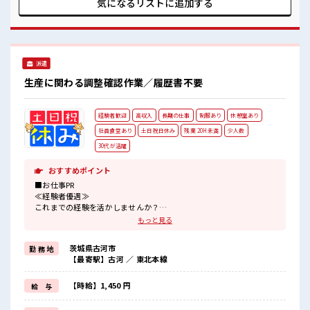
気になるリストに
追加する
い職場ですが男女は問いません！ 応募お待ちしております！
派手すぎなければ多少のヘアカラーもOKなのはウレシイ
Point☆ ≪20代の方が多数活躍中の職場≫
派遣
生産に関わる調整確認作業／履歴書不要
経験者歓迎
高収入
長期の仕事
制服あり
休憩室あり
社員食堂あり
土日祝日休み
残業 20H未満
少人数
30代が活躍
おすすめポイント
■お仕事PR
≪経験者優遇≫
これまでの経験を活かしませんか？
ブランクがあっても大丈夫♪
もっと見る
経験はちょっとだけ…という方もOK！
≪適度な残業でお給料UP≫
茨城県古河市
勤 務 地
残業は月20時間未満で、
【最寄駅】古河 ／ 東北本線
ほどよく稼げます♪
≪完全週休二日制≫
週末は家族や友人と一緒にプライベート満喫！
【時給】1,450 円
給 与
制服があると毎日の服選びに悩まずOK♪
≪収入アップを目指せる≫