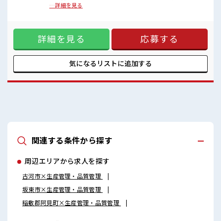
女性の方も多数活躍中☆
のある方も！ もちろん経験者も大カンゲイ★ パソコンも触る
…詳細を見る
明るすぎたり奇抜すぎたりしなければヘアカラーOK♪
ことに抵抗なければ問題ありません◎イチからスキルUP・ス
制服は無料で貸し出し！
テップUP目指していきましょう！ 《土日祝がお休み*》 お休
マイカー・自転車・バイク通勤OK！
みが決まっているので先の予定もたてやすい！ 残業も月10時
もちろん近くに駐車場あります◎1食350円から頼めるおいしい食堂
詳細を見る
応募する
間未満と少なめなのでプライベートも充実◎ 《フォロー体制
もあり♪
バッチリ*》 新しいことにチャレンジするのは不安だけど、
担当がしっかりサポートしてくれるので安心！ なにか困った
ことがあればすぐに相談してくださいね♪ ■職場の雰囲気 女
気になるリストに
追加する
性の方も多数活躍中☆ 明るすぎたり奇抜すぎたりしなければ
ヘアカラーOK♪ 制服は無料で貸し出し！ マイカー・自転
車・バイク通勤OK！ もちろん近くに駐車場あります◎1食
350円から頼めるおいしい食堂もあり♪
関連する条件から探す
周辺エリアから求人を探す
古河市×生産管理・品質管理
坂東市×生産管理・品質管理
稲敷郡阿見町×生産管理・品質管理