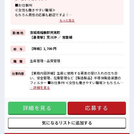
■お仕事PR
≪女性も働きやすい職場≫
もちろん男性の応募も歓迎ですよ！
≪残業で稼げる≫
もっと見る
高収入を希望される方にオススメ。
残業は月20時間以上あります♪
茨城県稲敷郡阿見町
勤 務 地
≪完全週休二日制≫
【最寄駅】荒川沖 ／ 常磐線
週末は家族や友人と一緒にプライベート満喫！
≪モチベーションもUP≫
派手過ぎなければ髪型や髪色自由♪
【時給】1,700 円
給 与
(規定有)制服があると毎日の服選びに悩まずOK♪
≪未経験の方も大カンゲイ≫
生産管理・品質管理
職 種
新しいことにチャレンジするのは不安だけど、
しっかり働く環境が整っています！
イチからスキルUP・ステップUP目指していきましょう！
【業務内容詳細】生産に使用する薬液の受け入れの立ち合
仕事内容
い、安全管理、在庫管理など【製造製品】半導体製造装置の
■職場の雰囲気
フィルター ■お仕事PR ≪女性も働きやすい職場≫ もちろん男
女性が多い職場ですが男女は問いません！
性の応募も歓迎ですよ！ ≪残業で稼げる≫ 高収入を希望され
…詳細を見る
応募お待ちしております！
る方にオススメ。 残業は月20時間以上あります♪ ≪完全週休
派手すぎなければ多少のヘアカラーもOKなのはウレシイPoint☆
二日制≫ 週末は家族や友人と一緒にプライベート満喫！ ≪モ
≪20代の方が多数活躍中の職場≫
チベーションもUP≫ 派手過ぎなければ髪型や髪色自由♪ (規
詳細を見る
応募する
定有)制服があると毎日の服選びに悩まずOK♪ ≪未経験の方
も大カンゲイ≫ 新しいことにチャレンジするのは不安だけ
ど、 しっかり働く環境が整っています！ イチからスキルUP・
ステップUP目指していきましょう！ ■職場の雰囲気 女性が多
気になるリストに
追加する
い職場ですが男女は問いません！ 応募お待ちしております！
派手すぎなければ多少のヘアカラーもOKなのはウレシイ