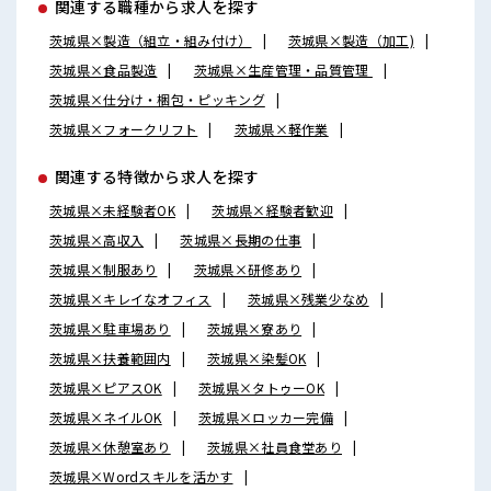
関連する職種から求人を探す
茨城県×製造（組立・組み付け）
茨城県×製造（加工)
茨城県×食品製造
茨城県×生産管理・品質管理
茨城県×仕分け・梱包・ピッキング
茨城県×フォークリフト
茨城県×軽作業
関連する特徴から求人を探す
茨城県×未経験者OK
茨城県×経験者歓迎
茨城県×高収入
茨城県×長期の仕事
茨城県×制服あり
茨城県×研修あり
茨城県×キレイなオフィス
茨城県×残業少なめ
茨城県×駐車場あり
茨城県×寮あり
茨城県×扶養範囲内
茨城県×染髪OK
茨城県×ピアスOK
茨城県×タトゥーOK
茨城県×ネイルOK
茨城県×ロッカー完備
茨城県×休憩室あり
茨城県×社員食堂あり
茨城県×Wordスキルを活かす