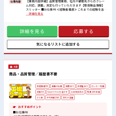
■職場の雰囲気
【業務内容詳細】品質管理業務、社内や顧客先からのクレー
仕事内容
“コジンマリ”が好きな方にもお勧め！！
ム対応、調整。測定も行っていただきます【取扱製品情報】
少人数の職場です♪
スリッター ■お仕事PR ≪経験者優遇≫ これまでの経験を活か
休憩室完備でランチや休憩も充実しそう♪
しませんか？ ブランクがあっても大丈夫♪ 経験はちょっとだ
…詳細を見る
残業も1日1H程度あるので給料の上乗せも期待できそう！
け…という方もOK！ ≪適度な残業でお給料UP≫ 残業は月20
時間未満で、 ほどよく稼げます♪ ≪完全週休二日制≫ 週末は
家族や友人と一緒にプライベート満喫！ 制服があると毎日の
詳細を見る
応募する
服選びに悩まずOK♪ ≪収入アップを目指せる≫ 高時給だら
けの派遣のお仕事です！ ■職場の雰囲気 “コジンマリ”が好き
な方にもお勧め！！ 少人数の職場です♪ 休憩室完備でランチ
や休憩も充実しそう♪ 残業も1日1H程度あるので給料の上乗
気になるリストに
追加する
せも期待できそう！
派遣
商品・品質管理／履歴書不要
未経験者OK
長期の仕事
制服あり
休憩室あり
ロッカー完備
染髪OK
Excelスキルを活かす
土日祝日休み
残業 20H未満
少人数
平均年齢20代
30代が活躍
おすすめポイント
■お仕事PR