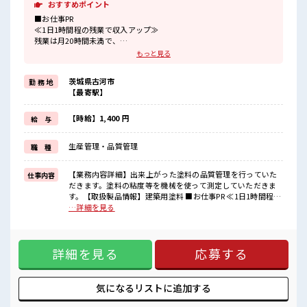
おすすめポイント
■お仕事PR
≪1日1時間程の残業で収入アップ≫
残業は月20時間未満で、
ほどよく稼げます♪
もっと見る
≪週休2日制≫
週末は家族や友人と一緒にプライベート満喫！
茨城県古河市
勤 務 地
≪モチベーションもUP≫
【最寄駅】
派手過ぎなければ髪型や髪色自由♪
(規定有)≪動きやすい制服アリ≫
制服があるので、
【時給】1,400 円
給 与
毎日の服装の悩み解消♪
≪未経験でも活躍できる≫
生産管理・品質管理
職 種
新しいことにチャレンジするのは不安だけど、
しっかり働く環境が整っています！
イチからスキルUP・ステップUP目指していきましょう！
【業務内容詳細】出来上がった塗料の品質管理を行っていた
仕事内容
だきます。塗料の粘度等を機械を使って測定していただきま
■職場の雰囲気
す。【取扱製品情報】建築用塗料 ■お仕事PR ≪1日1時間程の
一緒に働く仲間ともなじみやすい少人数の職場☆
残業で収入アップ≫ 残業は月20時間未満で、 ほどよく稼げま
…詳細を見る
髪型・髪色自由♪
す♪ ≪週休2日制≫ 週末は家族や友人と一緒にプライベート
派手過ぎなければOKだから、
満喫！ ≪モチベーションもUP≫ 派手過ぎなければ髪型や髪色
モチベーションもUP！
自由♪ (規定有)≪動きやすい制服アリ≫ 制服があるので、 毎
20代の若い世代がたくさん活躍中の活気ある職場！
詳細を見る
応募する
日の服装の悩み解消♪ ≪未経験でも活躍できる≫ 新しいこと
にチャレンジするのは不安だけど、 しっかり働く環境が整っ
ています！ イチからスキルUP・ステップUP目指していきま
しょう！ ■職場の雰囲気 一緒に働く仲間ともなじみやすい少
気になるリストに
追加する
人数の職場☆ 髪型・髪色自由♪ 派手過ぎなければOKだか
ら、 モチベーションもUP！ 20代の若い世代がたくさん活躍