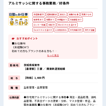
アルミサッシに関する事務業務／好条件
未経験者OK
経験者歓迎
高収入
長期の仕事
残業少なめ
駐車場あり
制服あり
休憩室あり
社員食堂あり
ロッカー完備
染髪OK
Wordスキルを活かす
Excelスキルを活かす
土日祝日休み
平均年齢20代
30代が活躍
おすすめポイント
■お仕事PR
《未経験OK*》
初めての方もブランクのある方も！
もちろん経験者も大カンゲイ★
もっと見る
パソコンも触ることに抵抗なければ問題ありません◎イチからスキ
ルUP・ステップUP目指していきましょう！
茨城県坂東市
勤 務 地
【最寄駅】三妻 ／ 関東鉄道常総線
《土日祝がお休み*》
お休みが決まっているので先の予定もたてやすい！
【時給】1,400 円
給 与
残業も月10時間未満と少なめなのでプライベートも充実◎
《フォロー体制バッチリ*》
生産管理・品質管理
職 種
新しいことにチャレンジするのは不安だけど、
担当がしっかりサポートしてくれるので安心！
なにか困ったことがあればすぐに相談してくださいね♪
◆住宅用アルミサッシに関する事務◆ 発注・返品処理、消耗
仕事内容
品管理、不具合データの更新・分析、マスタ登録・修正、品
■職場の雰囲気
質改善業務 ■お仕事PR 《未経験OK*》 初めての方もブランク