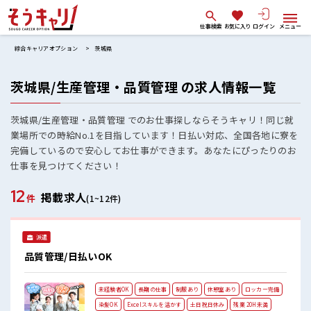
仕事検索
お気に入り
ログイン
メニュー
綜合キャリアオプション
茨城県
茨城県/生産管理・品質管理 の求人情報一覧
茨城県/生産管理・品質管理 でのお仕事探しならそうキャリ！同じ就
業場所での時給No.1を目指しています！日払い対応、全国各地に寮を
完備しているので安心してお仕事ができます。あなたにぴったりのお
仕事を見つけてください！
12
掲載求人
件
(1~12件)
派遣
品質管理/日払いOK
未経験者OK
長期の仕事
制服あり
休憩室あり
ロッカー完備
染髪OK
Excelスキルを活かす
土日祝日休み
残業 20H未満