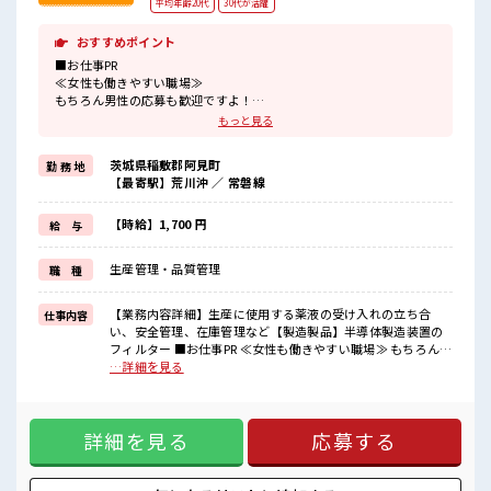
平均年齢20代
30代が活躍
おすすめポイント
■お仕事PR
≪女性も働きやすい職場≫
もちろん男性の応募も歓迎ですよ！
≪残業で稼げる≫
もっと見る
高収入を希望される方にオススメ。
残業は月20時間以上あります♪
茨城県稲敷郡阿見町
勤 務 地
≪完全週休二日制≫
【最寄駅】荒川沖 ／ 常磐線
週末は家族や友人と一緒にプライベート満喫！
≪モチベーションもUP≫
派手過ぎなければ髪型や髪色自由♪
【時給】1,700 円
給 与
(規定有)制服があると毎日の服選びに悩まずOK♪
≪未経験の方も大カンゲイ≫
生産管理・品質管理
職 種
新しいことにチャレンジするのは不安だけど、
しっかり働く環境が整っています！
イチからスキルUP・ステップUP目指していきましょう！
【業務内容詳細】生産に使用する薬液の受け入れの立ち合
仕事内容
い、安全管理、在庫管理など【製造製品】半導体製造装置の
■職場の雰囲気
フィルター ■お仕事PR ≪女性も働きやすい職場≫ もちろん男
女性が多い職場ですが男女は問いません！
性の応募も歓迎ですよ！ ≪残業で稼げる≫ 高収入を希望され
…詳細を見る
応募お待ちしております！
る方にオススメ。 残業は月20時間以上あります♪ ≪完全週休
派手すぎなければ多少のヘアカラーもOKなのはウレシイPoint☆
二日制≫ 週末は家族や友人と一緒にプライベート満喫！ ≪モ
≪20代の方が多数活躍中の職場≫
チベーションもUP≫ 派手過ぎなければ髪型や髪色自由♪ (規
詳細を見る
応募する
定有)制服があると毎日の服選びに悩まずOK♪ ≪未経験の方
も大カンゲイ≫ 新しいことにチャレンジするのは不安だけ
ど、 しっかり働く環境が整っています！ イチからスキルUP・
ステップUP目指していきましょう！ ■職場の雰囲気 女性が多