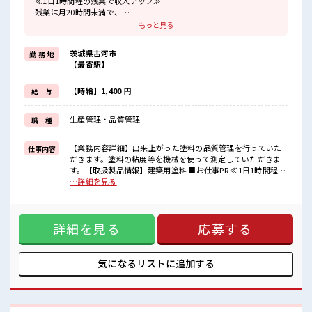
≪1日1時間程の残業で収入アップ≫
残業は月20時間未満で、
ほどよく稼げます♪
もっと見る
≪週休2日制≫
週末は家族や友人と一緒にプライベート満喫！
茨城県古河市
勤 務 地
≪モチベーションもUP≫
【最寄駅】
派手過ぎなければ髪型や髪色自由♪
(規定有)≪動きやすい制服アリ≫
制服があるので、
【時給】1,400 円
給 与
毎日の服装の悩み解消♪
≪未経験でも活躍できる≫
生産管理・品質管理
職 種
新しいことにチャレンジするのは不安だけど、
しっかり働く環境が整っています！
イチからスキルUP・ステップUP目指していきましょう！
【業務内容詳細】出来上がった塗料の品質管理を行っていた
仕事内容
だきます。塗料の粘度等を機械を使って測定していただきま
■職場の雰囲気
す。【取扱製品情報】建築用塗料 ■お仕事PR ≪1日1時間程の
一緒に働く仲間ともなじみやすい少人数の職場☆
残業で収入アップ≫ 残業は月20時間未満で、 ほどよく稼げま
…詳細を見る
髪型・髪色自由♪
す♪ ≪週休2日制≫ 週末は家族や友人と一緒にプライベート
派手過ぎなければOKだから、
満喫！ ≪モチベーションもUP≫ 派手過ぎなければ髪型や髪色
モチベーションもUP！
自由♪ (規定有)≪動きやすい制服アリ≫ 制服があるので、 毎
20代の若い世代がたくさん活躍中の活気ある職場！
詳細を見る
応募する
日の服装の悩み解消♪ ≪未経験でも活躍できる≫ 新しいこと
にチャレンジするのは不安だけど、 しっかり働く環境が整っ
ています！ イチからスキルUP・ステップUP目指していきま
しょう！ ■職場の雰囲気 一緒に働く仲間ともなじみやすい少
気になるリストに
追加する
人数の職場☆ 髪型・髪色自由♪ 派手過ぎなければOKだか
ら、 モチベーションもUP！ 20代の若い世代がたくさん活躍
中の活気ある職場！