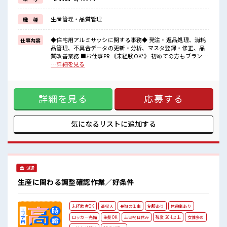
残業も月10時間未満と少なめなのでプライベートも充実◎
《フォロー体制バッチリ*》
生産管理・品質管理
職 種
新しいことにチャレンジするのは不安だけど、
担当がしっかりサポートしてくれるので安心！
なにか困ったことがあればすぐに相談してくださいね♪
◆住宅用アルミサッシに関する事務◆ 発注・返品処理、消耗
仕事内容
品管理、不具合データの更新・分析、マスタ登録・修正、品
■職場の雰囲気
質改善業務 ■お仕事PR 《未経験OK*》 初めての方もブランク
女性の方も多数活躍中☆
のある方も！ もちろん経験者も大カンゲイ★ パソコンも触る
…詳細を見る
明るすぎたり奇抜すぎたりしなければヘアカラーOK♪
ことに抵抗なければ問題ありません◎イチからスキルUP・ス
制服は無料で貸し出し！
テップUP目指していきましょう！ 《土日祝がお休み*》 お休
マイカー・自転車・バイク通勤OK！
みが決まっているので先の予定もたてやすい！ 残業も月10時
もちろん近くに駐車場あります◎1食350円から頼めるおいしい食堂
詳細を見る
応募する
間未満と少なめなのでプライベートも充実◎ 《フォロー体制
もあり♪
バッチリ*》 新しいことにチャレンジするのは不安だけど、
担当がしっかりサポートしてくれるので安心！ なにか困った
ことがあればすぐに相談してくださいね♪ ■職場の雰囲気 女
気になるリストに
追加する
性の方も多数活躍中☆ 明るすぎたり奇抜すぎたりしなければ
ヘアカラーOK♪ 制服は無料で貸し出し！ マイカー・自転
車・バイク通勤OK！ もちろん近くに駐車場あります◎1食
350円から頼めるおいしい食堂もあり♪
派遣
生産に関わる調整確認作業／好条件
未経験者OK
高収入
長期の仕事
制服あり
休憩室あり
ロッカー完備
染髪OK
土日祝日休み
残業 20H以上
女性多め