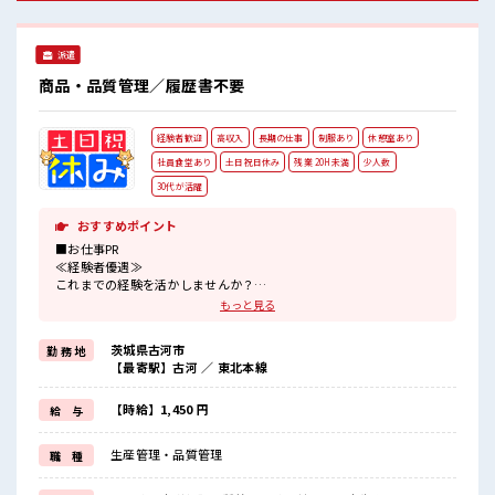
Point☆ ≪20代の方が多数活躍中の職場≫
派遣
商品・品質管理／履歴書不要
経験者歓迎
高収入
長期の仕事
制服あり
休憩室あり
社員食堂あり
土日祝日休み
残業 20H未満
少人数
30代が活躍
おすすめポイント
■お仕事PR
≪経験者優遇≫
これまでの経験を活かしませんか？
ブランクがあっても大丈夫♪
もっと見る
経験はちょっとだけ…という方もOK！
≪適度な残業でお給料UP≫
茨城県古河市
勤 務 地
残業は月20時間未満で、
【最寄駅】古河 ／ 東北本線
ほどよく稼げます♪
≪完全週休二日制≫
週末は家族や友人と一緒にプライベート満喫！
【時給】1,450 円
給 与
制服があると毎日の服選びに悩まずOK♪
≪収入アップを目指せる≫
生産管理・品質管理
職 種
高時給だらけの派遣のお仕事です！