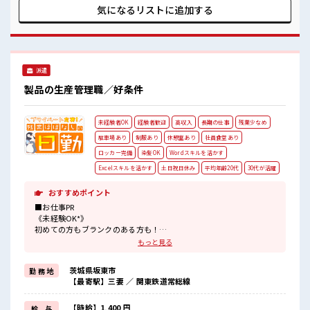
ステップUP目指していきましょう！ ■職場の雰囲気 一緒に働
気になるリストに
追加する
く仲間ともなじみやすい少人数の職場☆ 髪型にこだわりのあ
るアナタは必見！ 髪型自由な職場！ 活気あふれる20代活躍中
の職場です☆
派遣
製品の生産管理職／好条件
未経験者OK
経験者歓迎
高収入
長期の仕事
残業少なめ
駐車場あり
制服あり
休憩室あり
社員食堂あり
ロッカー完備
染髪OK
Wordスキルを活かす
Excelスキルを活かす
土日祝日休み
平均年齢20代
30代が活躍
おすすめポイント
■お仕事PR
《未経験OK*》
初めての方もブランクのある方も！
もちろん経験者も大カンゲイ★
もっと見る
パソコンも触ることに抵抗なければ問題ありません◎イチからスキ
ルUP・ステップUP目指していきましょう！
茨城県坂東市
勤 務 地
【最寄駅】三妻 ／ 関東鉄道常総線
《土日祝がお休み*》
お休みが決まっているので先の予定もたてやすい！
【時給】1,400 円
給 与