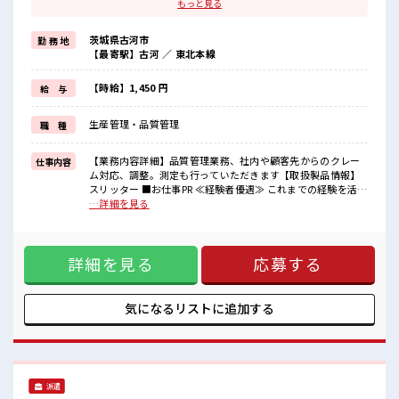
ブランクがあっても大丈夫♪
もっと見る
経験はちょっとだけ…という方もOK！
≪適度な残業でお給料UP≫
茨城県古河市
勤 務 地
残業は月20時間未満で、
【最寄駅】古河 ／ 東北本線
ほどよく稼げます♪
≪完全週休二日制≫
週末は家族や友人と一緒にプライベート満喫！
【時給】1,450 円
給 与
制服があると毎日の服選びに悩まずOK♪
≪収入アップを目指せる≫
生産管理・品質管理
職 種
高時給だらけの派遣のお仕事です！
■職場の雰囲気
【業務内容詳細】品質管理業務、社内や顧客先からのクレー
仕事内容
“コジンマリ”が好きな方にもお勧め！！
ム対応、調整。測定も行っていただきます【取扱製品情報】
少人数の職場です♪
スリッター ■お仕事PR ≪経験者優遇≫ これまでの経験を活か
休憩室完備でランチや休憩も充実しそう♪
しませんか？ ブランクがあっても大丈夫♪ 経験はちょっとだ
…詳細を見る
残業も1日1H程度あるので給料の上乗せも期待できそう！
け…という方もOK！ ≪適度な残業でお給料UP≫ 残業は月20
時間未満で、 ほどよく稼げます♪ ≪完全週休二日制≫ 週末は
家族や友人と一緒にプライベート満喫！ 制服があると毎日の
詳細を見る
応募する
服選びに悩まずOK♪ ≪収入アップを目指せる≫ 高時給だら
けの派遣のお仕事です！ ■職場の雰囲気 “コジンマリ”が好き
な方にもお勧め！！ 少人数の職場です♪ 休憩室完備でランチ
や休憩も充実しそう♪ 残業も1日1H程度あるので給料の上乗
気になるリストに
追加する
せも期待できそう！
派遣