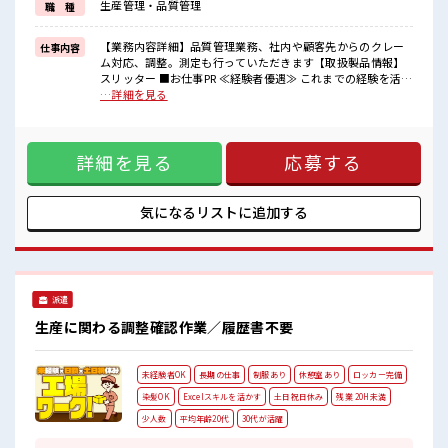
生産管理・品質管理
職 種
高時給だらけの派遣のお仕事です！
■職場の雰囲気
【業務内容詳細】品質管理業務、社内や顧客先からのクレー
仕事内容
“コジンマリ”が好きな方にもお勧め！！
ム対応、調整。測定も行っていただきます【取扱製品情報】
少人数の職場です♪
スリッター ■お仕事PR ≪経験者優遇≫ これまでの経験を活か
休憩室完備でランチや休憩も充実しそう♪
しませんか？ ブランクがあっても大丈夫♪ 経験はちょっとだ
…詳細を見る
残業も1日1H程度あるので給料の上乗せも期待できそう！
け…という方もOK！ ≪適度な残業でお給料UP≫ 残業は月20
時間未満で、 ほどよく稼げます♪ ≪完全週休二日制≫ 週末は
家族や友人と一緒にプライベート満喫！ 制服があると毎日の
詳細を見る
応募する
服選びに悩まずOK♪ ≪収入アップを目指せる≫ 高時給だら
けの派遣のお仕事です！ ■職場の雰囲気 “コジンマリ”が好き
な方にもお勧め！！ 少人数の職場です♪ 休憩室完備でランチ
や休憩も充実しそう♪ 残業も1日1H程度あるので給料の上乗
気になるリストに
追加する
せも期待できそう！
派遣
生産に関わる調整確認作業／履歴書不要
未経験者OK
長期の仕事
制服あり
休憩室あり
ロッカー完備
染髪OK
Excelスキルを活かす
土日祝日休み
残業 20H未満
少人数
平均年齢20代
30代が活躍