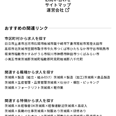
サイトマップ
運営会社
おすすめの関連リンク
市区町村から求人を探す
日立市
土浦市
古河市
石岡市
結城市
龍ケ崎市
下妻市
常総市
常陸太田市
高萩市
北茨城市
笠間市
取手市
牛久市
つくば市
ひたちなか市
守谷市
筑西市
坂東市
稲敷市
かすみがうら市
桜川市
神栖市
鉾田市
つくばみらい市
小美玉市
東茨城郡茨城町
稲敷郡阿見町
結城郡八千代町
関連する職種から求人を探す
茨城県×製造（組立・組み付け）
茨城県×製造（加工)
茨城県×食品製造
茨城県×生産管理・品質管理
茨城県×仕分け・梱包・ピッキング
茨城県×フォークリフト
茨城県×軽作業
関連する特徴から求人を探す
茨城県×未経験者OK
茨城県×経験者歓迎
茨城県×高収入
茨城県×長期の仕事
茨城県×制服あり
茨城県×研修あり
茨城県×キレイなオフィス
茨城県×残業少なめ
茨城県×駐車場あり