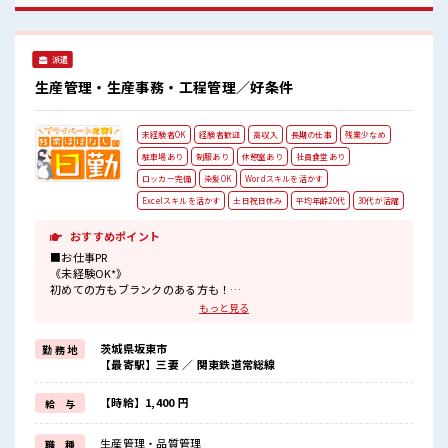
中の活気ある職場！
派遣
生産管理・生産事務・工程管理／好条件
未経験者OK
経験者歓迎
高収入
長期の仕事
残業少なめ
駐車場あり
制服あり
休憩室あり
社員食堂あり
ロッカー完備
染髪OK
Wordスキルを活かす
Excelスキルを活かす
土日祝日休み
平均年齢20代
30代が活躍
おすすめポイント
■お仕事PR
《未経験OK*》
初めての方もブランクのある方も！
もちろん経験者も大カンゲイ★
もっと見る
パソコンも触ることに抵抗なければ問題ありません◎イチからスキ
ルUP・ステップUP目指していきましょう！
茨城県坂東市
勤 務 地
【最寄駅】三妻 ／ 関東鉄道常総線
《土日祝がお休み*》
お休みが決まっているので先の予定もたてやすい！
【時給】1,400 円
給 与
残業も月10時間未満と少なめなのでプライベートも充実◎
《フォロー体制バッチリ*》
生産管理・品質管理
職 種