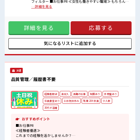
■職場の雰囲気
フィルター ■お仕事PR ≪女性も働きやすい職場≫ もちろん男
女性が多い職場ですが男女は問いません！
性の応募も歓迎ですよ！ ≪残業で稼げる≫ 高収入を希望され
…詳細を見る
応募お待ちしております！
る方にオススメ。 残業は月20時間以上あります♪ ≪完全週休
派手すぎなければ多少のヘアカラーもOKなのはウレシイPoint☆
二日制≫ 週末は家族や友人と一緒にプライベート満喫！ ≪モ
≪20代の方が多数活躍中の職場≫
チベーションもUP≫ 派手過ぎなければ髪型や髪色自由♪ (規
詳細を見る
応募する
定有)制服があると毎日の服選びに悩まずOK♪ ≪未経験の方
も大カンゲイ≫ 新しいことにチャレンジするのは不安だけ
ど、 しっかり働く環境が整っています！ イチからスキルUP・
ステップUP目指していきましょう！ ■職場の雰囲気 女性が多
気になるリストに
追加する
い職場ですが男女は問いません！ 応募お待ちしております！
派手すぎなければ多少のヘアカラーもOKなのはウレシイ
Point☆ ≪20代の方が多数活躍中の職場≫
派遣
品質管理／履歴書不要
経験者歓迎
高収入
長期の仕事
制服あり
休憩室あり
社員食堂あり
土日祝日休み
残業 20H未満
少人数
30代が活躍
おすすめポイント
■お仕事PR
≪経験者優遇≫
これまでの経験を活かしませんか？