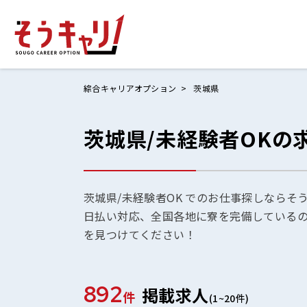
綜合キャリアオプション
茨城県
茨城県/未経験者OKの
ホームにもど
お仕事検索
お気に入りリ
茨城県/未経験者OK でのお仕事探しならそ
日払い対応、全国各地に寮を完備している
お問い合わせ
を見つけてください！
892
掲載求人
ログイン
件
(1~20件)