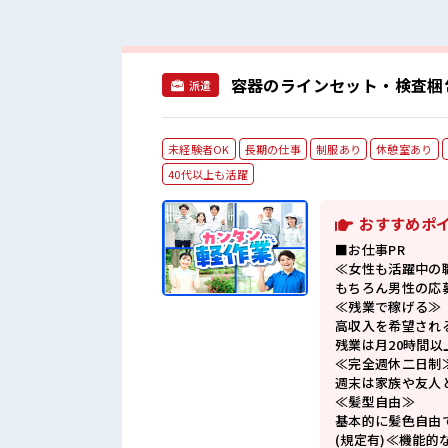
容器のラインセット・検査梱包
派遣
未経験者OK
長期の仕事
制服あり
休憩室あり
40代以上も活躍
おすすめポ
■お仕事PR
≪女性も活躍中の
もちろん男性の応
≪残業で稼げる≫
高収入を希望され
残業は月20時間以
≪完全週休二日制
週末は家族や友人
≪髪型自由≫
基本的に髪色自由
(規定有)≪機能的