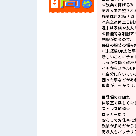
≪残業で稼げる≫
高収入を希望され
残業は月20時間以
≪完全週休二日制
週末は家族や友人
≪機能的な制服ア
制服があるので、
毎日の服装の悩み
≪未経験OKの仕事
新しいことにチャ
しっかり働く環境
イチからスキルU
≪自分に向いてい
困った事などがあ
担当がしっかりサ
■職場の雰囲気
休憩室で楽しくお
ストレス解消☆
ロッカーあり！
安心してお仕事に
残業が多めだから
高収入もバッチリ