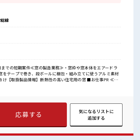
常総線
2月までの短期案件≪窓の製造業務≫・窓枠や窓本体をエアードラ
窓をテープで巻き、段ボールに梱包・組み立てに使うアルミ素材
扱製品情報】断熱性の高い住宅用の窓 ■お仕事PR ≪残
れる方にオススメ。 残業は月20時間以上あります♪ ≪完全週休
一緒にプライベート満喫！ ≪機能的な制服アリ≫ 制服があるの
 ≪未経験OKの仕事≫ 新しいことにチャレンジするのは不安だけ
ています！ イチからスキルUP・ステップUP目指していきましょ
が探せる≫ 困った事などがあれば、 担当がしっかりサポートし
気になるリストに
応募する
追加する
だからしっかり稼ぎたい方にもオススメ！ 高収入もバッチリ目指