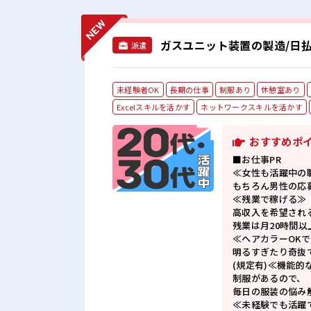
ガスユニット装置の製造/日払
派遣
未経験者OK
長期の仕事
制服あり
休憩室あり
Excelスキルを活かす
ネットワークスキルを活かす
おすすめポ
■お仕事PR
≪女性も活躍中の
もちろん男性の応
≪残業で稼げる≫
高収入を希望され
残業は月20時間以
≪ヘアカラーOK
明るすぎたり奇抜
(規定有)≪機能的
制服があるので、
毎日の服装の悩み
≪未経験でも活躍