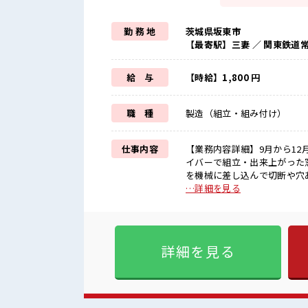
勤 務 地
茨城県坂東市
【最寄駅】三妻 ／ 関東鉄道
給 与
【時給】1,800 円
職 種
製造（組立・組み付け）
仕事内容
【業務内容詳細】9月から1
イバーで組立・出来上がった
を機械に差し込んで切断や穴あけ【取
業で稼げる≫ 高収入を希望さ
…詳細を見る
二日制≫ 週末は家族や友人と
で、 毎日の服装の悩み解消♪
ど、 しっかり働く環境が整っ
う！ ≪自分に向いている仕事
詳細を見る
ます！ ■職場の雰囲気 休憩室で楽しくおしゃべり！ ストレス解消☆ ロッカーあり！ 安心して
お仕事に集中♪ 残業が多め
せますよ！