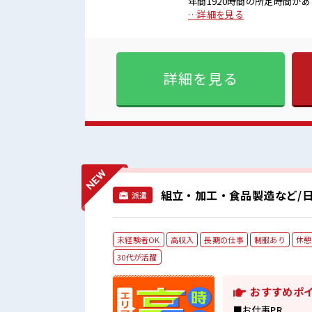
年間1920時間の所定時間が
されます。土曜が通常出勤の場合は通常扱いとな
…詳細を見る
≫ もちろん男性の応募もOK
業は月20時間以上あります♪
ければ基本的に自由！ (規定
♪ ≪未経験でも活躍できる≫
詳細を見る
境が整っています！ イチからスキル
女性が多い職場ですが男女は
アナタは必見！ 髪型自由な職
組立・加工・食品製造など/日
派遣
未経験者OK
高収入
長期の仕事
制服あり
休憩
30代が活躍
おすすめポ
■お仕事PR