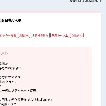
情報更新日：2026年8月7日
/日払いOK
ロッカー完備
染髪OK
土日祝日休み
残業 20H以上
女性多め
イント
職場≫
募もOKですよ！
る方にオススメ。
上あります♪
≫
と一緒にプライベート満喫！
で明るすぎたり奇抜でなければOKです！
な制服アリ≫