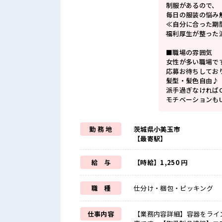
制服があるので、
毎日の服装の悩み
≪自分に合った期
福利厚生が整った
■職場の雰囲気
女性が多い職場で
応募お待ちしてお
髪型・髪色自由♪
派手過ぎなければ
モチベーションもU
勤 務 地
茨城県小美玉市
【最寄駅】
給 与
【時給】1,250 円
職 種
仕分け・梱包・ピッキング
仕事内容
【業務内容詳細】容器をライ