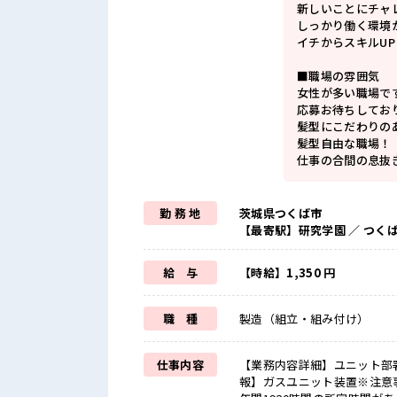
新しいことにチャ
しっかり働く環境
イチからスキルU
■職場の雰囲気
女性が多い職場で
応募お待ちしてお
髪型にこだわりの
髪型自由な職場！
仕事の合間の息抜
勤 務 地
茨城県つくば市
【最寄駅】研究学園 ／ つく
給 与
【時給】1,350 円
職 種
製造（組立・組み付け）
仕事内容
【業務内容詳細】ユニット部
報】ガスユニット装置※注意