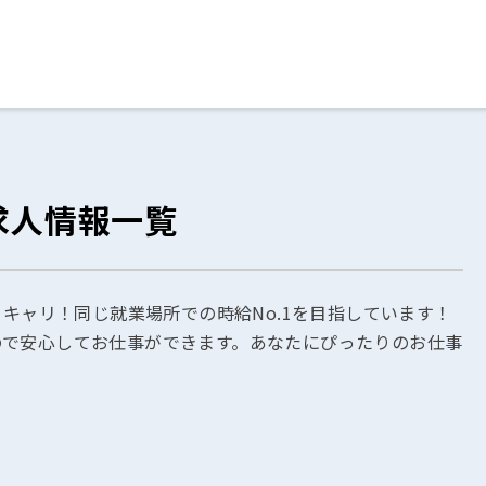
ログイン
閉じる
求人情報一覧
る
スト
うキャリ！同じ就業場所での時給No.1を目指しています！
ので安心してお仕事ができます。あなたにぴったりのお仕事