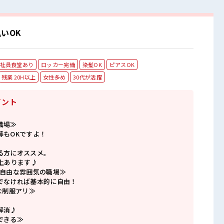
いOK
社員食堂あり
ロッカー完備
染髪OK
ピアスOK
残業 20H以上
女性多め
30代が活躍
イント
職場≫
募もOKですよ！
る方にオススメ。
上あります♪
で自由な雰囲気の職場≫
でなければ基本的に自由！
な制服アリ≫
解消♪
できる≫