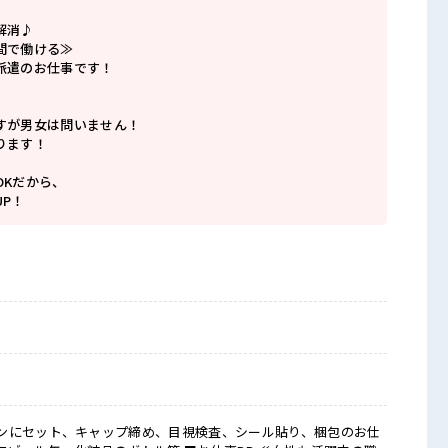
解消♪
間で働ける≫
派遣のお仕事です！
すが男女は問いません！
ります！
OKだから、
P！
ンにセット、キャップ締め、目視検査、シール貼り、梱包のお仕