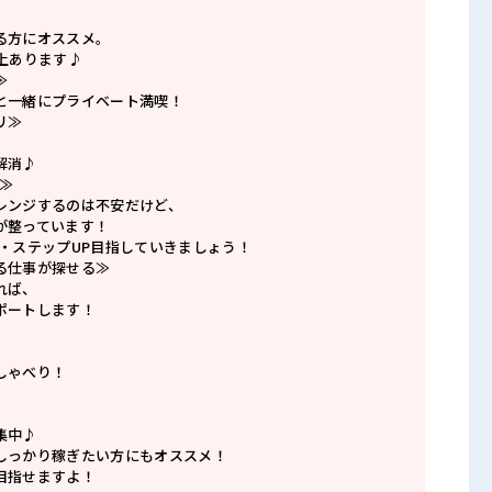
る方にオススメ。
上あります♪
≫
と一緒にプライベート満喫！
リ≫
解消♪
≫
レンジするのは不安だけど、
が整っています！
P・ステップUP目指していきましょう！
る仕事が探せる≫
れば、
ポートします！
しゃべり！
集中♪
しっかり稼ぎたい方にもオススメ！
目指せますよ！