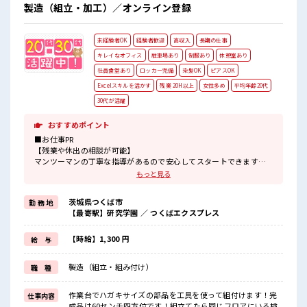
製造（組立・加工）／オンライン登録
未経験者OK
経験者歓迎
高収入
長期の仕事
キレイなオフィス
駐車場あり
制服あり
休憩室あり
社員食堂あり
ロッカー完備
染髪OK
ピアスOK
Excelスキルを活かす
残業 20H以上
女性多め
平均年齢20代
30代が活躍
おすすめポイント
■お仕事PR
【残業や休出の相談が可能】
マンツーマンの丁寧な指導があるので安心してスタートできます！
組立てる製品はいくつかありますが作業台のモニターにマニュアル
もっと見る
があるのでマニュアルの順番通りに組付けていけば完成します！
工具を使って組立てます！
茨城県つくば市
勤 務 地
初めてだと不安だと思いますが各作業台に呼び出しボタンがあるの
【最寄駅】研究学園 ／ つくばエクスプレス
で困った事があればボタンを押せば丁寧に教えてくれるので安心で
すよ！
長期で働いている当社スタッフさんも多数いらっしゃいます！
【時給】1,300 円
給 与
作業服通勤OKなのでラクチン♪
製造（組立・組み付け）
職 種
■職場の雰囲気
【20代～40代の男女スタッフさんともに活躍中】
キレイに整備された職場！
作業台でハガキサイズの部品を工具を使って組付けます！完
仕事内容
空調完備でカイテキ♪
成品は60センチ四方位です！組立てたら同じフロアにいる検