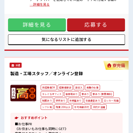
■職場の雰囲気
備品の組付け ・完成品の梱包 ※寮アリのお仕事！一人暮らし
…詳細を見る
《男女スタッフさん活躍中》フォロー体制ばっちり！
スタートにもピッタリ♪ ■お仕事PR 《住み心地バツグンのワ
無料駐車場完備！
ンルーム寮》 TV/冷蔵庫/洗濯機/エアコン/電子レンジは備え
休憩室完備！
つけ！ 寮費は「無料」です！ 現地までの赴任交通費規定支
ロッカー完備！
詳細を見る
応募する
給！ 寮には駐車場があるのでマイカーの持ち込みOK！ 《住
食堂完備(1食約350円ほど)！
宅パーツの組立・部品付け・梱包のオシゴト》 あなたのライ
いたるところに自販機あり！
フスタイルに合わせて勤務時間が選べます♪ 明るすぎたり奇
キレイに整備された働きやすい職場です！
抜すぎはNGですが基本的に髪型自由でOK(詳しくは担当へ)☆
気になるリストに
追加する
#ryo
制服アリなのでナニ着ていこうか朝の悩みが解消♪ 制服通勤
OK！ 最初は誰でも未経験スタート！ イチからスキルUP・ス
テップUPしていきましょう♪ 一息つける休憩スペースもあり
ます！ ■職場の雰囲気 《男女スタッフさん活躍中》フォロー
体制ばっちり！ 無料駐車場完備！ 休憩室完備！ ロッカー完
寮完備
派遣
備！ 食堂完備(1食約350円ほど)！ いたるところに自販機あ
り！ キレイに整備された働きやすい職場です！ #ryo
製造・工場スタッフ／オンライン登録
未経験者OK
経験者歓迎
高収入
長期の仕事
キレイなオフィス
駐車場あり
寮あり
寮あり (寮費無料)
制服あり
研修あり
休憩室あり
社員食堂あり
ロッカー完備
シフト制
残業 20H以上
平均年齢20代
30代が活躍
おすすめポイント
■お仕事PR
《お住まいもお仕事も同時にGET》