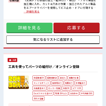
《玄関ドアの部品の加工・組み付け・梱包》 ・アルミ製品を
仕事内容
無料駐車場完備！
加工機に入れ、カット&穴あけ作業 ・加工されたアルミ製品
休憩室完備！
をエアードライバーを使用してビス止め ・ドアに付随する細
ロッカー完備！
かい備品の組み付け ・完成品の梱包 ■お仕事PR 組立・部品付
…詳細を見る
食堂完備(1食約350円ほど)！
け・梱包のオシゴト☆ あなたのライフスタイルに合わせて勤
いたるところに自販機あり！
務時間が選べます♪ 休日は「土日祝休み&大型連休あり」！
キレイに整備された働きやす職場です！
プライベートの時間もしっかり確保できますね！ 明るすぎた
詳細を見る
応募する
り奇抜すぎはNGですが基本的に髪型自由でOK(詳しくは担当
へ)☆ 制服アリなのでナニ着ていこうか朝の悩みが解消♪ 制
服通勤OK！ 最初は誰でも未経験スタート！ イチからスキル
UP・ステップUPしていきましょう♪ 一息つける休憩スペー
気になるリストに
追加する
スもあります！ ■職場の雰囲気 《男女スタッフさんが活躍
中》フォロー体制ばっちり！ 無料駐車場完備！ 休憩室完備！
ロッカー完備！ 食堂完備(1食約350円ほど)！ いたるところに
自販機あり！ キレイに整備された働きやす職場です！
派遣
工具を使ってパーツの組付け／オンライン登録
未経験者OK
経験者歓迎
高収入
長期の仕事
キレイなオフィス
駐車場あり
制服あり
休憩室あり
社員食堂あり
ロッカー完備
染髪OK
ピアスOK
Excelスキルを活かす
残業 20H以上
女性多め
平均年齢20代
30代が活躍