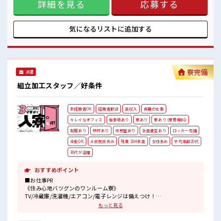
詳細を見る
応募する
通りに組付けていけば完成します！ 工具を使って組立てま
す！ 初めてだと不安だと思いますが各作業台に呼び出しボタ
ンがあるので困った事があればボタンを押せば丁寧に教えて
くれるので安心ですよ！ 長期で働いている当社スタッフさん
気になるリストに
追加する
も多数いらっしゃいます！ 作業服通勤OKなのでラクチン♪
■職場の雰囲気 【20代～40代の男女スタッフさんともに活躍
中】 キレイに整備された職場！ 空調完備でカイテキ♪ キバツ
過ぎはNGですが髪のカラー&ピアスOK！ 個人ロッカー・医
務室・休憩室・無料駐車場あり！
寮完備
派遣
組立加工スタッフ／好条件
未経験者OK
経験者歓迎
高収入
長期の仕事
キレイなオフィス
駐車場あり
寮あり
寮あり (寮費無料)
制服あり
研修あり
休憩室あり
社員食堂あり
ロッカー完備
染髪OK
土日祝日休み
残業 20H未満
女性多め
平均年齢20代
30代が活躍
おすすめポイント
■お仕事PR
《住み心地バツグンのワンルーム寮》
TV/冷蔵庫/洗濯機/エアコン/電子レンジは備えつけ！
寮費は「無料」です！
もっと見る
現地までの赴任交通費規定支給！
寮には駐車場があるのでマイカーの持ち込みOK！