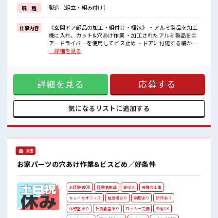
制服アリなのでナニ着ていこうか朝の悩みが解消♪
製造（組立・組み付け）
職 種
制服通勤OK！
最初は誰でも未経験スタート！
イチからスキルUP・ステップUPしていきましょう♪
《玄関ドア部品の加工・組付け・梱包》 ・アルミ製品を加工
仕事内容
一息つける休憩スペースもあります！
機に入れ、カット&穴あけ作業 ・加工されたアルミ製品をエ
アードライバーを使用してビス止め ・ドアに付随する細かい
■職場の雰囲気
備品の組付け ・完成品の梱包 ※寮アリのお仕事！一人暮らし
…詳細を見る
《男女スタッフさん活躍中》フォロー体制ばっちり！
スタートにもピッタリ♪ ■お仕事PR 《住み心地バツグンのワ
無料駐車場完備！
ンルーム寮》 TV/冷蔵庫/洗濯機/エアコン/電子レンジは備え
休憩室完備！
つけ！ 寮費は「無料」です！ 現地までの赴任交通費規定支
ロッカー完備！
詳細を見る
応募する
給！ 寮には駐車場があるのでマイカーの持ち込みOK！ 《住
食堂完備(1食約350円ほど)！
宅パーツの組立・部品付け・梱包のオシゴト》 あなたのライ
いたるところに自販機あり！
フスタイルに合わせて勤務時間が選べます♪ 明るすぎたり奇
キレイに整備された働きやすい職場です！
抜すぎはNGですが基本的に髪型自由でOK(詳しくは担当へ)☆
気になるリストに
追加する
#ryo
制服アリなのでナニ着ていこうか朝の悩みが解消♪ 制服通勤
OK！ 最初は誰でも未経験スタート！ イチからスキルUP・ス
テップUPしていきましょう♪ 一息つける休憩スペースもあり
ます！ ■職場の雰囲気 《男女スタッフさん活躍中》フォロー
体制ばっちり！ 無料駐車場完備！ 休憩室完備！ ロッカー完
派遣
備！ 食堂完備(1食約350円ほど)！ いたるところに自販機あ
り！ キレイに整備された働きやすい職場です！ #ryo
お家パーツの穴あけ作業&ビスどめ／好条件
未経験者OK
経験者歓迎
高収入
長期の仕事
キレイなオフィス
駐車場あり
制服あり
研修あり
休憩室あり
社員食堂あり
ロッカー完備
染髪OK