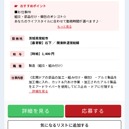
おすすめポイント
■お仕事PR
組立・部品付け・梱包のオシゴト☆
あなたのライフスタイルに合わせて勤務時間が選べます♪
休日は「土日祝休み&大型連休あり」！
もっと見る
プライベートの時間もしっかり確保できますね！
明るすぎたり奇抜すぎはNGですが基本的に髪型自由でOK(詳しくは
茨城県常総市
勤 務 地
担当へ)☆
【最寄駅】石下 ／ 関東鉄道常総線
制服アリなのでナニ着ていこうか朝の悩みが解消♪
制服通勤OK！
最初は誰でも未経験スタート！
【時給】1,400 円
給 与
イチからスキルUP・ステップUPしていきましょう♪
一息つける休憩スペースもあります！
製造（組立・組み付け）
職 種
■職場の雰囲気
《男女スタッフさんが活躍中》フォロー体制ばっちり！
《玄関ドアの部品の加工・組み付け・梱包》 ・アルミ製品を
仕事内容
無料駐車場完備！
加工機に入れ、カット&穴あけ作業 ・加工されたアルミ製品
休憩室完備！
をエアードライバーを使用してビス止め ・ドアに付随する細
ロッカー完備！
かい備品の組み付け ・完成品の梱包 ■お仕事PR 組立・部品付
…詳細を見る
食堂完備(1食約350円ほど)！
け・梱包のオシゴト☆ あなたのライフスタイルに合わせて勤
いたるところに自販機あり！
務時間が選べます♪ 休日は「土日祝休み&大型連休あり」！
キレイに整備された働きやす職場です！
プライベートの時間もしっかり確保できますね！ 明るすぎた
詳細を見る
応募する
り奇抜すぎはNGですが基本的に髪型自由でOK(詳しくは担当
へ)☆ 制服アリなのでナニ着ていこうか朝の悩みが解消♪ 制
服通勤OK！ 最初は誰でも未経験スタート！ イチからスキル
UP・ステップUPしていきましょう♪ 一息つける休憩スペー
気になるリストに
追加する
スもあります！ ■職場の雰囲気 《男女スタッフさんが活躍