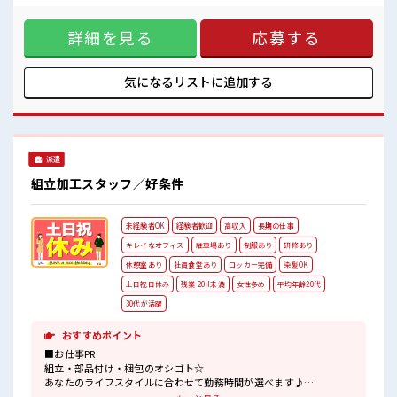
敷地内に無料駐車場あり！
い…という県内の方もOK！ 出勤日は寮住まい休日は自宅でゆ
マイカーでらくらく通勤できます♪
っくりなんて働き方もできます！ 《稼ぎたい人必見》 高時給
#ryo
詳細を見る
応募する
×残業20時間以上！ 頑張った分しっかり返ってくるのでヤリ
ガイ抜群★ 《未経験の方も大カンゲイ》 経験がなくて不安な
方もご安心ください◎ 担当者がしっかりサポートします！ 2
週間～最大1か月間の研修もあります！ ■職場の雰囲気 しっ
気になるリストに
追加する
かり休める休憩室あり！ オンオフの切替もできちゃう！ 職場
にはロッカー完備！ 私物の置きすぎには注意が必要ですね★
敷地内に無料駐車場あり！ マイカーでらくらく通勤できます
♪ #ryo
派遣
組立加工スタッフ／好条件
未経験者OK
経験者歓迎
高収入
長期の仕事
キレイなオフィス
駐車場あり
制服あり
研修あり
休憩室あり
社員食堂あり
ロッカー完備
染髪OK
土日祝日休み
残業 20H未満
女性多め
平均年齢20代
30代が活躍
おすすめポイント
■お仕事PR
組立・部品付け・梱包のオシゴト☆
あなたのライフスタイルに合わせて勤務時間が選べます♪
休日は「土日祝休み&大型連休あり」！