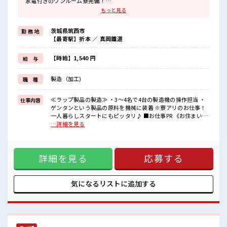
家電付きのワンルーム寮完備！
さらにうれしい寮費無料！
もっと見る
県外の方はもちろん通勤にはちょっと遠い…という県内の方もOK！
出勤日は寮住まい休日は自宅でゆっくりなんて働き方もできます！
茨城県筑西市
勤 務 地
《稼ぎたい人必見》
【最寄駅】折本 ／ 真岡鐵道
高時給×残業20時間以上！
頑張った分しっかり返ってくるのでヤリガイ抜群★
《未経験の方も大カンゲイ》
【時給】1,540 円
給 与
経験がなくて不安な方もご安心ください◎
担当者がしっかりサポートします！
製造（加工)
職 種
2週間～最大1か月間の研修もあります！
■職場の雰囲気
≪ラップ製品の製造≫ ・3～4名で4台の製造機の操作担当 ・
仕事内容
しっかり休める休憩室あり！
ゲンタンという製品の原料を機械に装着 ※寮アリのお仕事！
オンオフの切替もできちゃう！
一人暮らしスタートにもピッタリ♪ ■お仕事PR 《お住まいも
職場にはロッカー完備！
お仕事も同時にGET》 家電付きのワンルーム寮完備！ さらに
…詳細を見る
私物の置きすぎには注意が必要ですね★
うれしい寮費無料！ 県外の方はもちろん通勤にはちょっと遠
敷地内に無料駐車場あり！
い…という県内の方もOK！ 出勤日は寮住まい休日は自宅でゆ
マイカーでらくらく通勤できます♪
っくりなんて働き方もできます！ 《稼ぎたい人必見》 高時給
#ryo
詳細を見る
応募する
×残業20時間以上！ 頑張った分しっかり返ってくるのでヤリ
ガイ抜群★ 《未経験の方も大カンゲイ》 経験がなくて不安な
方もご安心ください◎ 担当者がしっかりサポートします！ 2
週間～最大1か月間の研修もあります！ ■職場の雰囲気 しっ
気になるリストに
追加する
かり休める休憩室あり！ オンオフの切替もできちゃう！ 職場
にはロッカー完備！ 私物の置きすぎには注意が必要ですね★
敷地内に無料駐車場あり！ マイカーでらくらく通勤できます
♪ #ryo