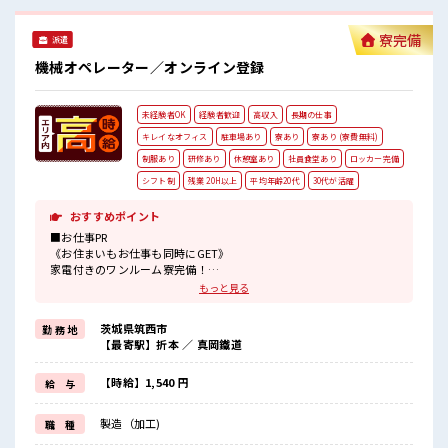
ます！ ■職場の雰囲気 《男女スタッフさん活躍中》フォロー
体制ばっちり！ 無料駐車場完備！ 休憩室完備！ ロッカー完
寮完備
派遣
備！ 食堂完備(1食約350円ほど)！ いたるところに自販機あ
り！ キレイに整備された働きやすい職場です！ #ryo
機械オペレーター／オンライン登録
未経験者OK
経験者歓迎
高収入
長期の仕事
キレイなオフィス
駐車場あり
寮あり
寮あり (寮費無料)
制服あり
研修あり
休憩室あり
社員食堂あり
ロッカー完備
シフト制
残業 20H以上
平均年齢20代
30代が活躍
おすすめポイント
■お仕事PR
《お住まいもお仕事も同時にGET》
家電付きのワンルーム寮完備！
さらにうれしい寮費無料！
もっと見る
県外の方はもちろん通勤にはちょっと遠い…という県内の方もOK！
出勤日は寮住まい休日は自宅でゆっくりなんて働き方もできます！
茨城県筑西市
勤 務 地
《稼ぎたい人必見》
【最寄駅】折本 ／ 真岡鐵道
高時給×残業20時間以上！
頑張った分しっかり返ってくるのでヤリガイ抜群★
《未経験の方も大カンゲイ》
【時給】1,540 円
給 与
経験がなくて不安な方もご安心ください◎
担当者がしっかりサポートします！
製造（加工)
職 種
2週間～最大1か月間の研修もあります！