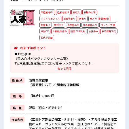
未経験者OK
経験者歓迎
高収入
長期の仕事
キレイなオフィス
駐車場あり
寮あり
寮あり (寮費無料)
制服あり
研修あり
休憩室あり
社員食堂あり
ロッカー完備
染髪OK
土日祝日休み
残業 20H未満
女性多め
平均年齢20代
30代が活躍
おすすめポイント
■お仕事PR
《住み心地バツグンのワンルーム寮》
TV/冷蔵庫/洗濯機/エアコン/電子レンジは備えつけ！
寮費は「無料」です！
もっと見る
現地までの赴任交通費規定支給！
寮には駐車場があるのでマイカーの持ち込みOK！
茨城県常総市
勤 務 地
【最寄駅】石下 ／ 関東鉄道常総線
《住宅パーツの組立・部品付け・梱包のオシゴト》
あなたのライフスタイルに合わせて勤務時間が選べます♪
明るすぎたり奇抜すぎはNGですが基本的に髪型自由でOK(詳しくは
【時給】1,400 円
給 与
担当へ)☆
制服アリなのでナニ着ていこうか朝の悩みが解消♪
製造（組立・組み付け）
職 種
制服通勤OK！
最初は誰でも未経験スタート！
イチからスキルUP・ステップUPしていきましょう♪
《玄関ドア部品の加工・組付け・梱包》 ・アルミ製品を加工
仕事内容
一息つける休憩スペースもあります！
機に入れ、カット&穴あけ作業 ・加工されたアルミ製品をエ
アードライバーを使用してビス止め ・ドアに付随する細かい