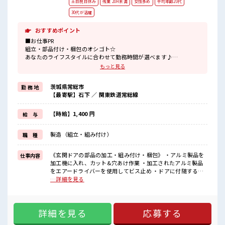
土日祝日休み
残業 20H未満
女性多め
平均年齢20代
30代が活躍
おすすめポイント
■お仕事PR
組立・部品付け・梱包のオシゴト☆
あなたのライフスタイルに合わせて勤務時間が選べます♪
休日は「土日祝休み&大型連休あり」！
もっと見る
プライベートの時間もしっかり確保できますね！
明るすぎたり奇抜すぎはNGですが基本的に髪型自由でOK(詳しくは
茨城県常総市
勤 務 地
担当へ)☆
【最寄駅】石下 ／ 関東鉄道常総線
制服アリなのでナニ着ていこうか朝の悩みが解消♪
制服通勤OK！
最初は誰でも未経験スタート！
【時給】1,400 円
給 与
イチからスキルUP・ステップUPしていきましょう♪
一息つける休憩スペースもあります！
製造（組立・組み付け）
職 種
■職場の雰囲気
《男女スタッフさんが活躍中》フォロー体制ばっちり！
《玄関ドアの部品の加工・組み付け・梱包》 ・アルミ製品を
仕事内容
無料駐車場完備！
加工機に入れ、カット&穴あけ作業 ・加工されたアルミ製品
休憩室完備！
をエアードライバーを使用してビス止め ・ドアに付随する細
ロッカー完備！
かい備品の組み付け ・完成品の梱包 ■お仕事PR 組立・部品付
…詳細を見る
食堂完備(1食約350円ほど)！
け・梱包のオシゴト☆ あなたのライフスタイルに合わせて勤
いたるところに自販機あり！
務時間が選べます♪ 休日は「土日祝休み&大型連休あり」！
キレイに整備された働きやす職場です！
プライベートの時間もしっかり確保できますね！ 明るすぎた
詳細を見る
応募する
り奇抜すぎはNGですが基本的に髪型自由でOK(詳しくは担当
へ)☆ 制服アリなのでナニ着ていこうか朝の悩みが解消♪ 制