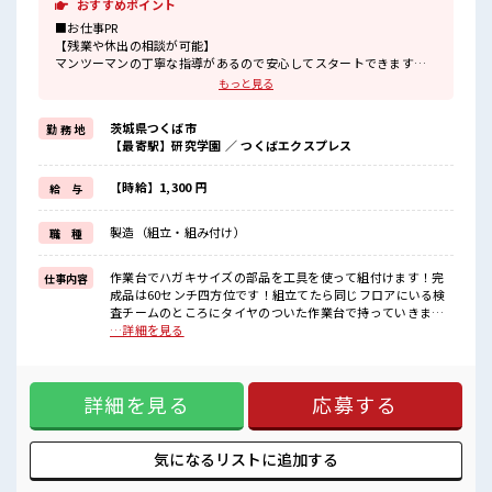
おすすめポイント
■お仕事PR
【残業や休出の相談が可能】
マンツーマンの丁寧な指導があるので安心してスタートできます！
組立てる製品はいくつかありますが作業台のモニターにマニュアル
もっと見る
があるのでマニュアルの順番通りに組付けていけば完成します！
工具を使って組立てます！
茨城県つくば市
勤 務 地
初めてだと不安だと思いますが各作業台に呼び出しボタンがあるの
【最寄駅】研究学園 ／ つくばエクスプレス
で困った事があればボタンを押せば丁寧に教えてくれるので安心で
すよ！
長期で働いている当社スタッフさんも多数いらっしゃいます！
【時給】1,300 円
給 与
作業服通勤OKなのでラクチン♪
製造（組立・組み付け）
職 種
■職場の雰囲気
【20代～40代の男女スタッフさんともに活躍中】
キレイに整備された職場！
作業台でハガキサイズの部品を工具を使って組付けます！完
仕事内容
空調完備でカイテキ♪
成品は60センチ四方位です！組立てたら同じフロアにいる検
キバツ過ぎはNGですが髪のカラー&ピアスOK！
査チームのところにタイヤのついた作業台で持っていきま
個人ロッカー・医務室・休憩室・無料駐車場あり！
す！重い物は基本ないので安心です！ ■お仕事PR 【残業や休
…詳細を見る
出の相談が可能】 マンツーマンの丁寧な指導があるので安心
してスタートできます！ 組立てる製品はいくつかありますが
作業台のモニターにマニュアルがあるのでマニュアルの順番
詳細を見る
応募する
通りに組付けていけば完成します！ 工具を使って組立てま
す！ 初めてだと不安だと思いますが各作業台に呼び出しボタ
ンがあるので困った事があればボタンを押せば丁寧に教えて
くれるので安心ですよ！ 長期で働いている当社スタッフさん
気になるリストに
追加する
も多数いらっしゃいます！ 作業服通勤OKなのでラクチン♪
■職場の雰囲気 【20代～40代の男女スタッフさんともに活躍