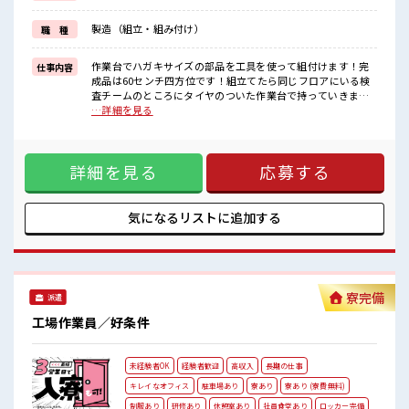
作業服通勤OKなのでラクチン♪
製造（組立・組み付け）
職 種
■職場の雰囲気
【20代～40代の男女スタッフさんともに活躍中】
キレイに整備された職場！
作業台でハガキサイズの部品を工具を使って組付けます！完
仕事内容
空調完備でカイテキ♪
成品は60センチ四方位です！組立てたら同じフロアにいる検
キバツ過ぎはNGですが髪のカラー&ピアスOK！
査チームのところにタイヤのついた作業台で持っていきま
個人ロッカー・医務室・休憩室・無料駐車場あり！
す！重い物は基本ないので安心です！ ■お仕事PR 【残業や休
…詳細を見る
出の相談が可能】 マンツーマンの丁寧な指導があるので安心
してスタートできます！ 組立てる製品はいくつかありますが
作業台のモニターにマニュアルがあるのでマニュアルの順番
詳細を見る
応募する
通りに組付けていけば完成します！ 工具を使って組立てま
す！ 初めてだと不安だと思いますが各作業台に呼び出しボタ
ンがあるので困った事があればボタンを押せば丁寧に教えて
くれるので安心ですよ！ 長期で働いている当社スタッフさん
気になるリストに
追加する
も多数いらっしゃいます！ 作業服通勤OKなのでラクチン♪
■職場の雰囲気 【20代～40代の男女スタッフさんともに活躍
中】 キレイに整備された職場！ 空調完備でカイテキ♪ キバツ
過ぎはNGですが髪のカラー&ピアスOK！ 個人ロッカー・医
務室・休憩室・無料駐車場あり！
寮完備
派遣
工場作業員／好条件
未経験者OK
経験者歓迎
高収入
長期の仕事
キレイなオフィス
駐車場あり
寮あり
寮あり (寮費無料)
制服あり
研修あり
休憩室あり
社員食堂あり
ロッカー完備