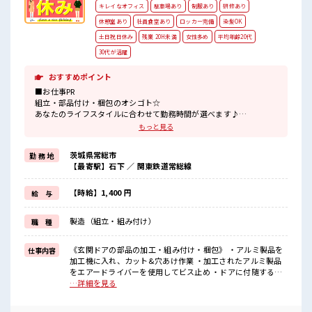
キレイなオフィス
駐車場あり
制服あり
研修あり
休憩室あり
社員食堂あり
ロッカー完備
染髪OK
土日祝日休み
残業 20H未満
女性多め
平均年齢20代
30代が活躍
おすすめポイント
■お仕事PR
組立・部品付け・梱包のオシゴト☆
あなたのライフスタイルに合わせて勤務時間が選べます♪
休日は「土日祝休み&大型連休あり」！
もっと見る
プライベートの時間もしっかり確保できますね！
明るすぎたり奇抜すぎはNGですが基本的に髪型自由でOK(詳しくは
茨城県常総市
勤 務 地
担当へ)☆
【最寄駅】石下 ／ 関東鉄道常総線
制服アリなのでナニ着ていこうか朝の悩みが解消♪
制服通勤OK！
最初は誰でも未経験スタート！
【時給】1,400 円
給 与
イチからスキルUP・ステップUPしていきましょう♪
一息つける休憩スペースもあります！
製造（組立・組み付け）
職 種
■職場の雰囲気
《男女スタッフさんが活躍中》フォロー体制ばっちり！
《玄関ドアの部品の加工・組み付け・梱包》 ・アルミ製品を
仕事内容
無料駐車場完備！
加工機に入れ、カット&穴あけ作業 ・加工されたアルミ製品
休憩室完備！
をエアードライバーを使用してビス止め ・ドアに付随する細
ロッカー完備！
かい備品の組み付け ・完成品の梱包 ■お仕事PR 組立・部品付
…詳細を見る
食堂完備(1食約350円ほど)！
け・梱包のオシゴト☆ あなたのライフスタイルに合わせて勤
いたるところに自販機あり！
務時間が選べます♪ 休日は「土日祝休み&大型連休あり」！