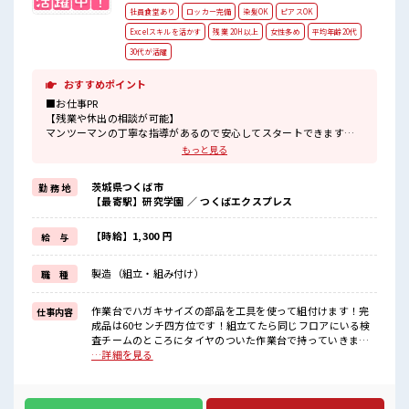
社員食堂あり
ロッカー完備
染髪OK
ピアスOK
Excelスキルを活かす
残業 20H以上
女性多め
平均年齢20代
30代が活躍
おすすめポイント
■お仕事PR
【残業や休出の相談が可能】
マンツーマンの丁寧な指導があるので安心してスタートできます！
組立てる製品はいくつかありますが作業台のモニターにマニュアル
もっと見る
があるのでマニュアルの順番通りに組付けていけば完成します！
工具を使って組立てます！
茨城県つくば市
勤 務 地
初めてだと不安だと思いますが各作業台に呼び出しボタンがあるの
【最寄駅】研究学園 ／ つくばエクスプレス
で困った事があればボタンを押せば丁寧に教えてくれるので安心で
すよ！
長期で働いている当社スタッフさんも多数いらっしゃいます！
【時給】1,300 円
給 与
作業服通勤OKなのでラクチン♪
製造（組立・組み付け）
職 種
■職場の雰囲気
【20代～40代の男女スタッフさんともに活躍中】
キレイに整備された職場！
作業台でハガキサイズの部品を工具を使って組付けます！完
仕事内容
空調完備でカイテキ♪
成品は60センチ四方位です！組立てたら同じフロアにいる検
キバツ過ぎはNGですが髪のカラー&ピアスOK！
査チームのところにタイヤのついた作業台で持っていきま
個人ロッカー・医務室・休憩室・無料駐車場あり！
す！重い物は基本ないので安心です！ ■お仕事PR 【残業や休
…詳細を見る
出の相談が可能】 マンツーマンの丁寧な指導があるので安心
してスタートできます！ 組立てる製品はいくつかありますが
作業台のモニターにマニュアルがあるのでマニュアルの順番