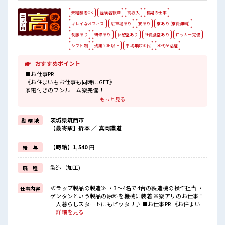
未経験者OK
経験者歓迎
高収入
長期の仕事
キレイなオフィス
駐車場あり
寮あり
寮あり (寮費無料)
制服あり
研修あり
休憩室あり
社員食堂あり
ロッカー完備
シフト制
残業 20H以上
平均年齢20代
30代が活躍
おすすめポイント
■お仕事PR
《お住まいもお仕事も同時にGET》
家電付きのワンルーム寮完備！
さらにうれしい寮費無料！
もっと見る
県外の方はもちろん通勤にはちょっと遠い…という県内の方もOK！
出勤日は寮住まい休日は自宅でゆっくりなんて働き方もできます！
茨城県筑西市
勤 務 地
《稼ぎたい人必見》
【最寄駅】折本 ／ 真岡鐵道
高時給×残業20時間以上！
頑張った分しっかり返ってくるのでヤリガイ抜群★
《未経験の方も大カンゲイ》
【時給】1,540 円
給 与
経験がなくて不安な方もご安心ください◎
担当者がしっかりサポートします！
製造（加工)
職 種
2週間～最大1か月間の研修もあります！
■職場の雰囲気
≪ラップ製品の製造≫ ・3～4名で4台の製造機の操作担当 ・
仕事内容
しっかり休める休憩室あり！
ゲンタンという製品の原料を機械に装着 ※寮アリのお仕事！
オンオフの切替もできちゃう！
一人暮らしスタートにもピッタリ♪ ■お仕事PR 《お住まいも
職場にはロッカー完備！
お仕事も同時にGET》 家電付きのワンルーム寮完備！ さらに
…詳細を見る
私物の置きすぎには注意が必要ですね★
うれしい寮費無料！ 県外の方はもちろん通勤にはちょっと遠