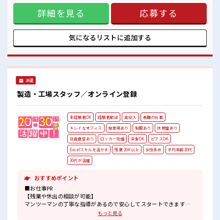
キレイに整備された働きやす職場です！
プライベートの時間もしっかり確保できますね！ 明るすぎた
詳細を見る
応募する
り奇抜すぎはNGですが基本的に髪型自由でOK(詳しくは担当
へ)☆ 制服アリなのでナニ着ていこうか朝の悩みが解消♪ 制
服通勤OK！ 最初は誰でも未経験スタート！ イチからスキル
UP・ステップUPしていきましょう♪ 一息つける休憩スペー
気になるリストに
追加する
スもあります！ ■職場の雰囲気 《男女スタッフさんが活躍
中》フォロー体制ばっちり！ 無料駐車場完備！ 休憩室完備！
ロッカー完備！ 食堂完備(1食約350円ほど)！ いたるところに
自販機あり！ キレイに整備された働きやす職場です！
派遣
製造・工場スタッフ／オンライン登録
未経験者OK
経験者歓迎
高収入
長期の仕事
キレイなオフィス
駐車場あり
制服あり
休憩室あり
社員食堂あり
ロッカー完備
染髪OK
ピアスOK
Excelスキルを活かす
残業 20H以上
女性多め
平均年齢20代
30代が活躍
おすすめポイント
■お仕事PR
【残業や休出の相談が可能】
マンツーマンの丁寧な指導があるので安心してスタートできます！
組立てる製品はいくつかありますが作業台のモニターにマニュアル
もっと見る
があるのでマニュアルの順番通りに組付けていけば完成します！