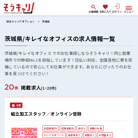
仕事検索
お気に入り
ログイン
メニュー
綜合キャリアオプション
茨城県
茨城県/キレイなオフィスの求人情報一覧
茨城県/キレイなオフィス でのお仕事探しならそうキャリ！同じ就業
場所での時給No.1を目指しています！日払い対応、全国各地に寮を完
備しているので安心してお仕事ができます。あなたにぴったりのお仕
事を見つけてください！
20
掲載求人
件
(1~20件)
派遣
組立加工スタッフ／オンライン登録
未経験者OK
経験者歓迎
高収入
長期の仕事
キレイなオフィス
駐車場あり
制服あり
休憩室あり