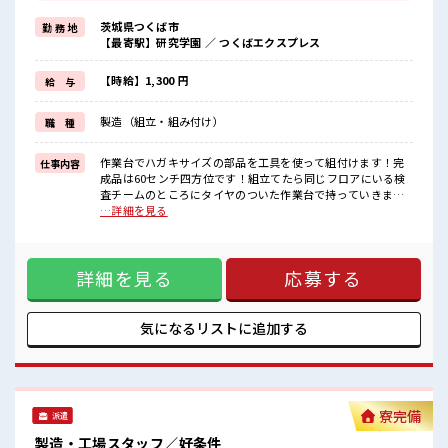
工具を使って組立てます！
茨城県つくば市
勤 務 地
初めてだと不安だと思いますが各作業台に呼び出しボタンがあるの
【最寄駅】研究学園 ／ つくばエクスプレス
で困った事があればボタンを押せば丁寧に教えてくれるので安心で
すよ！
長期で働いている当社スタッフさんも多数いらっしゃいます！
【時給】1,300 円
給 与
作業服通勤OKなのでラクチン♪
製造（組立・組み付け）
職 種
■職場の雰囲気
【20代～40代の男女スタッフさんともに活躍中】
キレイに整備された職場！
作業台でハガキサイズの部品を工具を使って組付けます！完
仕事内容
空調完備でカイテキ♪
成品は60センチ四方位です！組立てたら同じフロアにいる検
キバツ過ぎはNGですが髪のカラー&ピアスOK！
査チームのところにタイヤのついた作業台で持っていきま
個人ロッカー・医務室・休憩室・無料駐車場あり！
す！重い物は基本ないので安心です！ ■お仕事PR 【残業や休
…詳細を見る
出の相談が可能】 マンツーマンの丁寧な指導があるので安心
してスタートできます！ 組立てる製品はいくつかありますが
作業台のモニターにマニュアルがあるのでマニュアルの順番
詳細を見る
応募する
通りに組付けていけば完成します！ 工具を使って組立てま
す！ 初めてだと不安だと思いますが各作業台に呼び出しボタ
ンがあるので困った事があればボタンを押せば丁寧に教えて
くれるので安心ですよ！ 長期で働いている当社スタッフさん
気になるリストに
追加する
も多数いらっしゃいます！ 作業服通勤OKなのでラクチン♪
■職場の雰囲気 【20代～40代の男女スタッフさんともに活躍
中】 キレイに整備された職場！ 空調完備でカイテキ♪ キバツ
過ぎはNGですが髪のカラー&ピアスOK！ 個人ロッカー・医
務室・休憩室・無料駐車場あり！
寮完備
派遣
製造・工場スタッフ／好条件