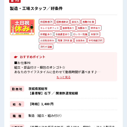
派遣
製造・工場スタッフ／好条件
未経験者OK
経験者歓迎
高収入
長期の仕事
キレイなオフィス
駐車場あり
制服あり
研修あり
休憩室あり
社員食堂あり
ロッカー完備
染髪OK
土日祝日休み
残業 20H未満
女性多め
平均年齢20代
30代が活躍
おすすめポイント
■お仕事PR
組立・部品付け・梱包のオシゴト☆
あなたのライフスタイルに合わせて勤務時間が選べます♪
休日は「土日祝休み&大型連休あり」！
もっと見る
プライベートの時間もしっかり確保できますね！
明るすぎたり奇抜すぎはNGですが基本的に髪型自由でOK(詳しくは
茨城県常総市
勤 務 地
担当へ)☆
【最寄駅】石下 ／ 関東鉄道常総線
制服アリなのでナニ着ていこうか朝の悩みが解消♪
制服通勤OK！
最初は誰でも未経験スタート！
【時給】1,400 円
給 与
イチからスキルUP・ステップUPしていきましょう♪
一息つける休憩スペースもあります！
製造（組立・組み付け）
職 種
■職場の雰囲気
《男女スタッフさんが活躍中》フォロー体制ばっちり！