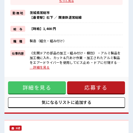
もっと見る
プライベートの時間もしっかり確保できますね！
明るすぎたり奇抜すぎはNGですが基本的に髪型自由でOK(詳しくは
茨城県常総市
勤 務 地
担当へ)☆
【最寄駅】石下 ／ 関東鉄道常総線
制服アリなのでナニ着ていこうか朝の悩みが解消♪
制服通勤OK！
最初は誰でも未経験スタート！
【時給】1,400 円
給 与
イチからスキルUP・ステップUPしていきましょう♪
一息つける休憩スペースもあります！
製造（組立・組み付け）
職 種
■職場の雰囲気
《男女スタッフさんが活躍中》フォロー体制ばっちり！
《玄関ドアの部品の加工・組み付け・梱包》 ・アルミ製品を
仕事内容
無料駐車場完備！
加工機に入れ、カット&穴あけ作業 ・加工されたアルミ製品
休憩室完備！
をエアードライバーを使用してビス止め ・ドアに付随する細
ロッカー完備！
かい備品の組み付け ・完成品の梱包 ■お仕事PR 組立・部品付
…詳細を見る
食堂完備(1食約350円ほど)！
け・梱包のオシゴト☆ あなたのライフスタイルに合わせて勤
いたるところに自販機あり！
務時間が選べます♪ 休日は「土日祝休み&大型連休あり」！
キレイに整備された働きやす職場です！
プライベートの時間もしっかり確保できますね！ 明るすぎた
詳細を見る
応募する
り奇抜すぎはNGですが基本的に髪型自由でOK(詳しくは担当
へ)☆ 制服アリなのでナニ着ていこうか朝の悩みが解消♪ 制
服通勤OK！ 最初は誰でも未経験スタート！ イチからスキル
UP・ステップUPしていきましょう♪ 一息つける休憩スペー
気になるリストに
追加する
スもあります！ ■職場の雰囲気 《男女スタッフさんが活躍
中》フォロー体制ばっちり！ 無料駐車場完備！ 休憩室完備！
ロッカー完備！ 食堂完備(1食約350円ほど)！ いたるところに
自販機あり！ キレイに整備された働きやす職場です！
派遣