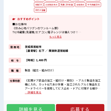
染髪OK
土日祝日休み
残業 20H未満
女性多め
平均年齢20代
30代が活躍
おすすめポイント
■お仕事PR
《住み心地バツグンのワンルーム寮》
TV/冷蔵庫/洗濯機/エアコン/電子レンジは備えつけ！
寮費は「無料」です！
もっと見る
現地までの赴任交通費規定支給！
寮には駐車場があるのでマイカーの持ち込みOK！
茨城県常総市
勤 務 地
【最寄駅】石下 ／ 関東鉄道常総線
《住宅パーツの組立・部品付け・梱包のオシゴト》
あなたのライフスタイルに合わせて勤務時間が選べます♪
明るすぎたり奇抜すぎはNGですが基本的に髪型自由でOK(詳しくは
【時給】1,400 円
給 与
担当へ)☆
制服アリなのでナニ着ていこうか朝の悩みが解消♪
製造（組立・組み付け）
職 種
制服通勤OK！
最初は誰でも未経験スタート！
イチからスキルUP・ステップUPしていきましょう♪
《玄関ドア部品の加工・組付け・梱包》 ・アルミ製品を加工
仕事内容
一息つける休憩スペースもあります！
機に入れ、カット&穴あけ作業 ・加工されたアルミ製品をエ
アードライバーを使用してビス止め ・ドアに付随する細かい
■職場の雰囲気
備品の組付け ・完成品の梱包 ※寮アリのお仕事！一人暮らし
…詳細を見る
《男女スタッフさん活躍中》フォロー体制ばっちり！
スタートにもピッタリ♪ ■お仕事PR 《住み心地バツグンのワ
無料駐車場完備！
ンルーム寮》 TV/冷蔵庫/洗濯機/エアコン/電子レンジは備え
休憩室完備！
つけ！ 寮費は「無料」です！ 現地までの赴任交通費規定支
ロッカー完備！
詳細を見る
応募する
給！ 寮には駐車場があるのでマイカーの持ち込みOK！ 《住