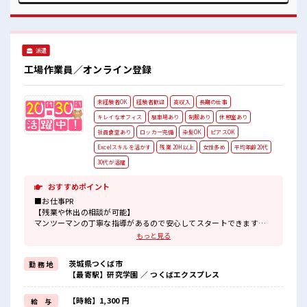
中》フォロー体制ばっちり！ 無料駐車場完備！ 休憩室完備！
ロッカー完備！ 食堂完備(1食約350円ほど)！ いたるところに
自販機あり！ キレイに整備された働きやす職場です！
派遣
工場作業員／オンライン登録
未経験者OK
経験者歓迎
高収入
長期の仕事
キレイなオフィス
駐車場あり
制服あり
休憩室あり
社員食堂あり
ロッカー完備
染髪OK
ピアスOK
Excelスキルを活かす
残業 20H以上
女性多め
平均年齢20代
30代が活躍
おすすめポイント
■お仕事PR
【残業や休出の相談が可能】
マンツーマンの丁寧な指導があるので安心してスタートできます！
組立てる製品はいくつかありますが作業台のモニターにマニュアル
もっと見る
があるのでマニュアルの順番通りに組付けていけば完成します！
工具を使って組立てます！
茨城県つくば市
勤 務 地
初めてだと不安だと思いますが各作業台に呼び出しボタンがあるの
【最寄駅】研究学園 ／ つくばエクスプレス
で困った事があればボタンを押せば丁寧に教えてくれるので安心で
すよ！
長期で働いている当社スタッフさんも多数いらっしゃいます！
【時給】1,300 円
給 与