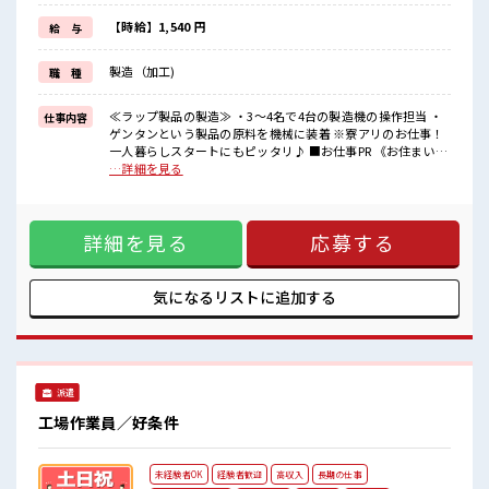
頑張った分しっかり返ってくるのでヤリガイ抜群★
《未経験の方も大カンゲイ》
【時給】1,540 円
給 与
経験がなくて不安な方もご安心ください◎
担当者がしっかりサポートします！
製造（加工)
職 種
2週間～最大1か月間の研修もあります！
■職場の雰囲気
≪ラップ製品の製造≫ ・3～4名で4台の製造機の操作担当 ・
仕事内容
しっかり休める休憩室あり！
ゲンタンという製品の原料を機械に装着 ※寮アリのお仕事！
オンオフの切替もできちゃう！
一人暮らしスタートにもピッタリ♪ ■お仕事PR 《お住まいも
職場にはロッカー完備！
お仕事も同時にGET》 家電付きのワンルーム寮完備！ さらに
…詳細を見る
私物の置きすぎには注意が必要ですね★
うれしい寮費無料！ 県外の方はもちろん通勤にはちょっと遠
敷地内に無料駐車場あり！
い…という県内の方もOK！ 出勤日は寮住まい休日は自宅でゆ
マイカーでらくらく通勤できます♪
っくりなんて働き方もできます！ 《稼ぎたい人必見》 高時給
#ryo
詳細を見る
応募する
×残業20時間以上！ 頑張った分しっかり返ってくるのでヤリ
ガイ抜群★ 《未経験の方も大カンゲイ》 経験がなくて不安な
方もご安心ください◎ 担当者がしっかりサポートします！ 2
週間～最大1か月間の研修もあります！ ■職場の雰囲気 しっ
気になるリストに
追加する
かり休める休憩室あり！ オンオフの切替もできちゃう！ 職場
にはロッカー完備！ 私物の置きすぎには注意が必要ですね★
敷地内に無料駐車場あり！ マイカーでらくらく通勤できます
♪ #ryo
派遣
工場作業員／好条件
未経験者OK
経験者歓迎
高収入
長期の仕事