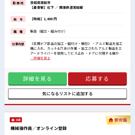
茨城県常総市
勤 務 地
【最寄駅】石下 ／ 関東鉄道常総線
《住宅パーツの組立・部品付け・梱包のオシゴト》
あなたのライフスタイルに合わせて勤務時間が選べます♪
明るすぎたり奇抜すぎはNGですが基本的に髪型自由でOK(詳しくは
【時給】1,400 円
給 与
担当へ)☆
制服アリなのでナニ着ていこうか朝の悩みが解消♪
製造（組立・組み付け）
職 種
制服通勤OK！
最初は誰でも未経験スタート！
イチからスキルUP・ステップUPしていきましょう♪
《玄関ドア部品の加工・組付け・梱包》 ・アルミ製品を加工
仕事内容
一息つける休憩スペースもあります！
機に入れ、カット&穴あけ作業 ・加工されたアルミ製品をエ
アードライバーを使用してビス止め ・ドアに付随する細かい
■職場の雰囲気
備品の組付け ・完成品の梱包 ※寮アリのお仕事！一人暮らし
…詳細を見る
《男女スタッフさん活躍中》フォロー体制ばっちり！
スタートにもピッタリ♪ ■お仕事PR 《住み心地バツグンのワ
無料駐車場完備！
ンルーム寮》 TV/冷蔵庫/洗濯機/エアコン/電子レンジは備え
休憩室完備！
つけ！ 寮費は「無料」です！ 現地までの赴任交通費規定支
ロッカー完備！
詳細を見る
応募する
給！ 寮には駐車場があるのでマイカーの持ち込みOK！ 《住
食堂完備(1食約350円ほど)！
宅パーツの組立・部品付け・梱包のオシゴト》 あなたのライ
いたるところに自販機あり！
フスタイルに合わせて勤務時間が選べます♪ 明るすぎたり奇
キレイに整備された働きやすい職場です！
抜すぎはNGですが基本的に髪型自由でOK(詳しくは担当へ)☆
気になるリストに
追加する
#ryo
制服アリなのでナニ着ていこうか朝の悩みが解消♪ 制服通勤
OK！ 最初は誰でも未経験スタート！ イチからスキルUP・ス
テップUPしていきましょう♪ 一息つける休憩スペースもあり
ます！ ■職場の雰囲気 《男女スタッフさん活躍中》フォロー
体制ばっちり！ 無料駐車場完備！ 休憩室完備！ ロッカー完
寮完備
派遣
備！ 食堂完備(1食約350円ほど)！ いたるところに自販機あ
り！ キレイに整備された働きやすい職場です！ #ryo
機械操作員／オンライン登録