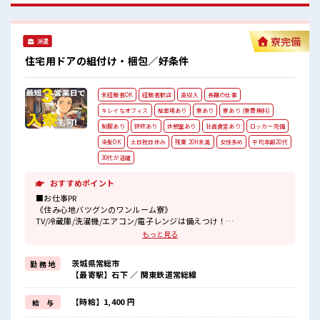
中】 キレイに整備された職場！ 空調完備でカイテキ♪ キバツ
過ぎはNGですが髪のカラー&ピアスOK！ 個人ロッカー・医
務室・休憩室・無料駐車場あり！
寮完備
派遣
住宅用ドアの組付け・梱包／好条件
未経験者OK
経験者歓迎
高収入
長期の仕事
キレイなオフィス
駐車場あり
寮あり
寮あり (寮費無料)
制服あり
研修あり
休憩室あり
社員食堂あり
ロッカー完備
染髪OK
土日祝日休み
残業 20H未満
女性多め
平均年齢20代
30代が活躍
おすすめポイント
■お仕事PR
《住み心地バツグンのワンルーム寮》
TV/冷蔵庫/洗濯機/エアコン/電子レンジは備えつけ！
寮費は「無料」です！
もっと見る
現地までの赴任交通費規定支給！
寮には駐車場があるのでマイカーの持ち込みOK！
茨城県常総市
勤 務 地
【最寄駅】石下 ／ 関東鉄道常総線
《住宅パーツの組立・部品付け・梱包のオシゴト》
あなたのライフスタイルに合わせて勤務時間が選べます♪
明るすぎたり奇抜すぎはNGですが基本的に髪型自由でOK(詳しくは
【時給】1,400 円
給 与
担当へ)☆