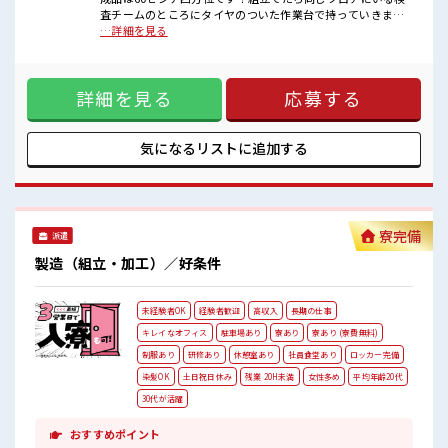
キバツ過ぎはNGですが髪のカラー&ピアスOK！
査チームのところにタイヤのついた作業台で持っていきま
個人ロッカー・医務室・休憩室・無料駐車場あり！
す！重い物は基本ないので安心です！ ■お仕事PR 【残業や休
…詳細を見る
出の相談が可能】 マンツーマンの丁寧な指導があるので安心
してスタートできます！ 組立てる製品はいくつかありますが
作業台のモニターにマニュアルがあるのでマニュアルの順番
詳細を見る
応募する
通りに組付けていけば完成します！ 工具を使って組立てま
す！ 初めてだと不安だと思いますが各作業台に呼び出しボタ
ンがあるので困った事があればボタンを押せば丁寧に教えて
くれるので安心ですよ！ 長期で働いている当社スタッフさん
気になるリストに
追加する
も多数いらっしゃいます！ 作業服通勤OKなのでラクチン♪
■職場の雰囲気 【20代～40代の男女スタッフさんともに活躍
中】 キレイに整備された職場！ 空調完備でカイテキ♪ キバツ
過ぎはNGですが髪のカラー&ピアスOK！ 個人ロッカー・医
務室・休憩室・無料駐車場あり！
寮完備
派遣
製造（組立・加工）／好条件
未経験者OK
経験者歓迎
高収入
長期の仕事
キレイなオフィス
駐車場あり
寮あり
寮あり (寮費無料)
制服あり
研修あり
休憩室あり
社員食堂あり
ロッカー完備
染髪OK
土日祝日休み
残業 20H未満
女性多め
平均年齢20代
30代が活躍
おすすめポイント