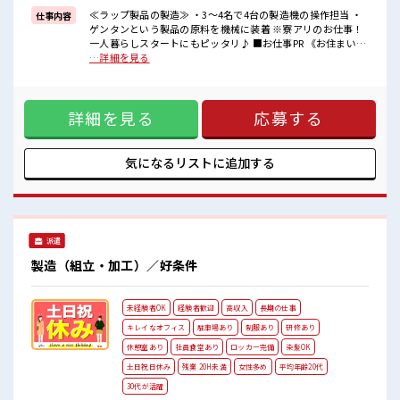
■職場の雰囲気
≪ラップ製品の製造≫ ・3～4名で4台の製造機の操作担当 ・
仕事内容
しっかり休める休憩室あり！
ゲンタンという製品の原料を機械に装着 ※寮アリのお仕事！
オンオフの切替もできちゃう！
一人暮らしスタートにもピッタリ♪ ■お仕事PR 《お住まいも
職場にはロッカー完備！
お仕事も同時にGET》 家電付きのワンルーム寮完備！ さらに
…詳細を見る
私物の置きすぎには注意が必要ですね★
うれしい寮費無料！ 県外の方はもちろん通勤にはちょっと遠
敷地内に無料駐車場あり！
い…という県内の方もOK！ 出勤日は寮住まい休日は自宅でゆ
マイカーでらくらく通勤できます♪
っくりなんて働き方もできます！ 《稼ぎたい人必見》 高時給
#ryo
詳細を見る
応募する
×残業20時間以上！ 頑張った分しっかり返ってくるのでヤリ
ガイ抜群★ 《未経験の方も大カンゲイ》 経験がなくて不安な
方もご安心ください◎ 担当者がしっかりサポートします！ 2
週間～最大1か月間の研修もあります！ ■職場の雰囲気 しっ
気になるリストに
追加する
かり休める休憩室あり！ オンオフの切替もできちゃう！ 職場
にはロッカー完備！ 私物の置きすぎには注意が必要ですね★
敷地内に無料駐車場あり！ マイカーでらくらく通勤できます
♪ #ryo
派遣
製造（組立・加工）／好条件
未経験者OK
経験者歓迎
高収入
長期の仕事
キレイなオフィス
駐車場あり
制服あり
研修あり
休憩室あり
社員食堂あり
ロッカー完備
染髪OK
土日祝日休み
残業 20H未満
女性多め
平均年齢20代
30代が活躍