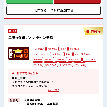
食堂完備(1食約350円ほど)！
宅パーツの組立・部品付け・梱包のオシゴト》 あなたのライ
いたるところに自販機あり！
フスタイルに合わせて勤務時間が選べます♪ 明るすぎたり奇
キレイに整備された働きやすい職場です！
抜すぎはNGですが基本的に髪型自由でOK(詳しくは担当へ)☆
気になるリストに
追加する
#ryo
制服アリなのでナニ着ていこうか朝の悩みが解消♪ 制服通勤
OK！ 最初は誰でも未経験スタート！ イチからスキルUP・ス
テップUPしていきましょう♪ 一息つける休憩スペースもあり
ます！ ■職場の雰囲気 《男女スタッフさん活躍中》フォロー
体制ばっちり！ 無料駐車場完備！ 休憩室完備！ ロッカー完
寮完備
派遣
備！ 食堂完備(1食約350円ほど)！ いたるところに自販機あ
り！ キレイに整備された働きやすい職場です！ #ryo
工場作業員／オンライン登録
未経験者OK
経験者歓迎
高収入
長期の仕事
キレイなオフィス
駐車場あり
寮あり
寮あり (寮費無料)
制服あり
研修あり
休憩室あり
社員食堂あり
ロッカー完備
シフト制
残業 20H以上
平均年齢20代
30代が活躍
おすすめポイント
■お仕事PR
《お住まいもお仕事も同時にGET》
家電付きのワンルーム寮完備！
さらにうれしい寮費無料！
もっと見る
県外の方はもちろん通勤にはちょっと遠い…という県内の方もOK！
出勤日は寮住まい休日は自宅でゆっくりなんて働き方もできます！
茨城県筑西市
勤 務 地
《稼ぎたい人必見》
【最寄駅】折本 ／ 真岡鐵道
高時給×残業20時間以上！