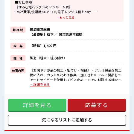
■お仕事PR
《住み心地バツグンのワンルーム寮》
TV/冷蔵庫/洗濯機/エアコン/電子レンジは備えつけ！
寮費は「無料」です！
もっと見る
現地までの赴任交通費規定支給！
寮には駐車場があるのでマイカーの持ち込みOK！
茨城県常総市
勤 務 地
【最寄駅】石下 ／ 関東鉄道常総線
《住宅パーツの組立・部品付け・梱包のオシゴト》
あなたのライフスタイルに合わせて勤務時間が選べます♪
明るすぎたり奇抜すぎはNGですが基本的に髪型自由でOK(詳しくは
【時給】1,400 円
給 与
担当へ)☆
制服アリなのでナニ着ていこうか朝の悩みが解消♪
製造（組立・組み付け）
職 種
制服通勤OK！
最初は誰でも未経験スタート！
イチからスキルUP・ステップUPしていきましょう♪
《玄関ドア部品の加工・組付け・梱包》 ・アルミ製品を加工
仕事内容
一息つける休憩スペースもあります！
機に入れ、カット&穴あけ作業 ・加工されたアルミ製品をエ
アードライバーを使用してビス止め ・ドアに付随する細かい
■職場の雰囲気
備品の組付け ・完成品の梱包 ※寮アリのお仕事！一人暮らし
…詳細を見る
《男女スタッフさん活躍中》フォロー体制ばっちり！
スタートにもピッタリ♪ ■お仕事PR 《住み心地バツグンのワ
無料駐車場完備！
ンルーム寮》 TV/冷蔵庫/洗濯機/エアコン/電子レンジは備え
休憩室完備！
つけ！ 寮費は「無料」です！ 現地までの赴任交通費規定支
ロッカー完備！
詳細を見る
応募する
給！ 寮には駐車場があるのでマイカーの持ち込みOK！ 《住
食堂完備(1食約350円ほど)！
宅パーツの組立・部品付け・梱包のオシゴト》 あなたのライ
いたるところに自販機あり！
フスタイルに合わせて勤務時間が選べます♪ 明るすぎたり奇
キレイに整備された働きやすい職場です！
抜すぎはNGですが基本的に髪型自由でOK(詳しくは担当へ)☆
気になるリストに
追加する
#ryo
制服アリなのでナニ着ていこうか朝の悩みが解消♪ 制服通勤
OK！ 最初は誰でも未経験スタート！ イチからスキルUP・ス
テップUPしていきましょう♪ 一息つける休憩スペースもあり