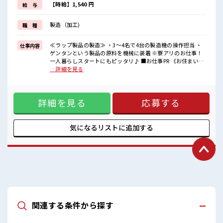
《未経験の方も大カンゲイ》
【時給】1,540 円
給 与
経験がなくて不安な方もご安心ください◎
担当者がしっかりサポートします！
製造（加工)
職 種
2週間～最大1か月間の研修もあります！
■職場の雰囲気
≪ラップ製品の製造≫ ・3～4名で4台の製造機の操作担当 ・
仕事内容
しっかり休める休憩室あり！
ゲンタンという製品の原料を機械に装着 ※寮アリのお仕事！
オンオフの切替もできちゃう！
一人暮らしスタートにもピッタリ♪ ■お仕事PR 《お住まいも
職場にはロッカー完備！
お仕事も同時にGET》 家電付きのワンルーム寮完備！ さらに
…詳細を見る
私物の置きすぎには注意が必要ですね★
うれしい寮費無料！ 県外の方はもちろん通勤にはちょっと遠
敷地内に無料駐車場あり！
い…という県内の方もOK！ 出勤日は寮住まい休日は自宅でゆ
マイカーでらくらく通勤できます♪
っくりなんて働き方もできます！ 《稼ぎたい人必見》 高時給
#ryo
詳細を見る
応募する
×残業20時間以上！ 頑張った分しっかり返ってくるのでヤリ
ガイ抜群★ 《未経験の方も大カンゲイ》 経験がなくて不安な
方もご安心ください◎ 担当者がしっかりサポートします！ 2
週間～最大1か月間の研修もあります！ ■職場の雰囲気 しっ
気になるリストに
追加する
かり休める休憩室あり！ オンオフの切替もできちゃう！ 職場
にはロッカー完備！ 私物の置きすぎには注意が必要ですね★
敷地内に無料駐車場あり！ マイカーでらくらく通勤できます
♪ #ryo
関連する条件から探す