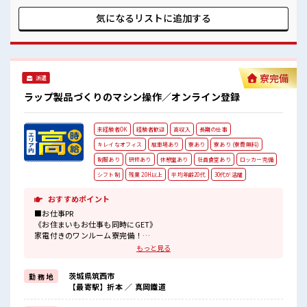
服通勤OK！ 最初は誰でも未経験スタート！ イチからスキル
UP・ステップUPしていきましょう♪ 一息つける休憩スペー
気になるリストに
追加する
スもあります！ ■職場の雰囲気 《男女スタッフさんが活躍
中》フォロー体制ばっちり！ 無料駐車場完備！ 休憩室完備！
ロッカー完備！ 食堂完備(1食約350円ほど)！ いたるところに
自販機あり！ キレイに整備された働きやす職場です！
寮完備
派遣
ラップ製品づくりのマシン操作／オンライン登録
未経験者OK
経験者歓迎
高収入
長期の仕事
キレイなオフィス
駐車場あり
寮あり
寮あり (寮費無料)
制服あり
研修あり
休憩室あり
社員食堂あり
ロッカー完備
シフト制
残業 20H以上
平均年齢20代
30代が活躍
おすすめポイント
■お仕事PR
《お住まいもお仕事も同時にGET》
家電付きのワンルーム寮完備！
さらにうれしい寮費無料！
もっと見る
県外の方はもちろん通勤にはちょっと遠い…という県内の方もOK！
出勤日は寮住まい休日は自宅でゆっくりなんて働き方もできます！
茨城県筑西市
勤 務 地
《稼ぎたい人必見》
【最寄駅】折本 ／ 真岡鐵道
高時給×残業20時間以上！
頑張った分しっかり返ってくるのでヤリガイ抜群★