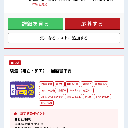
少人数の職場だから一緒に働く仲間との距離もグッと近い！
事PR ≪経験を活かせる≫ これまでの経験を活かしませんか？
…詳細を見る
髪型にこだわりのあるアナタは必見！
ブランクがあっても大丈夫♪ 経験はちょっとだけ…という方
髪型自由な職場！
もOK！ ≪適度な残業でお給料UP≫ 残業は月20時間未満で、
休憩時間にゆっくりできるスペース完備！
ほどよく稼げます♪ ≪モチベーションもUP≫ 派手過ぎなけれ
詳細を見る
応募する
ば髪型や髪色自由♪ (規定有)≪機能的な制服アリ≫ 制服があ
るので、 毎日の服装の悩み解消♪ ≪収入アップを目指せる≫
高時給だらけの派遣のお仕事です！ ■職場の雰囲気 少人数の
職場だから一緒に働く仲間との距離もグッと近い！ 髪型にこ
気になるリストに
追加する
だわりのあるアナタは必見！ 髪型自由な職場！ 休憩時間にゆ
っくりできるスペース完備！
派遣
製造（組立・加工）／履歴書不要
経験者歓迎
高収入
長期の仕事
制服あり
休憩室あり
ロッカー完備
染髪OK
Wordスキルを活かす
Excelスキルを活かす
残業 20H以上
少人数
平均年齢20代
30代が活躍
おすすめポイント
■お仕事PR
≪経験を活かせる≫