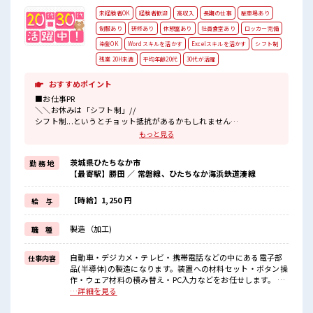
未経験者OK
経験者歓迎
高収入
長期の仕事
駐車場あり
制服あり
研修あり
休憩室あり
社員食堂あり
ロッカー完備
染髪OK
Wordスキルを活かす
Excelスキルを活かす
シフト制
残業 20H未満
平均年齢20代
30代が活躍
おすすめポイント
■お仕事PR
＼＼お休みは「シフト制」//
シフト制...というとチョット抵抗があるかもしれません
でもこんな魅力が...
もっと見る
・「平日休み」が叶うので病院や銀行など平日ならではの施設利用
OK
茨城県ひたちなか市
勤 務 地
・「土日祝休み」にあたることもあり
【最寄駅】勝田 ／ 常磐線、ひたちなか海浜鉄道湊線
しっかり稼げる高収入のお仕事！
初めての方でも安心！
【時給】1,250 円
給 与
担当がしっかりバックアップします。
≪こんな方にオススメ≫
製造（加工)
職 種
・期間従業員など製造業の工場勤務に興味がある方。
・高収入で働きたい方。
・担当者のサポートが必要な方。
自動車・デジカメ・テレビ・携帯電話などの中にある電子部
仕事内容
≪動きやすい制服アリ≫
品(半導体)の製造になります。装置への材料セット・ボタン操
制服があるので事前準備不要♪
作・ウェア材料の積み替え・PC入力などをお任せします。 ■
お仕事PR ＼＼お休みは「シフト制」// シフト制...というとチ
…詳細を見る
■職場の雰囲気
ョット抵抗があるかもしれません でもこんな魅力が... ・「平
カフェテリア方式の社員食堂は1食400円ほど♪