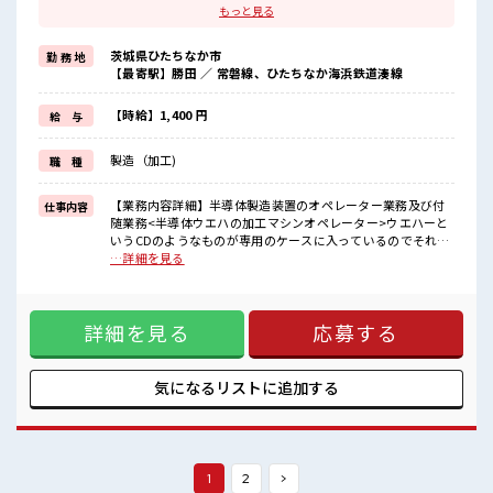
ほどよく稼げます♪
もっと見る
≪髪色自由で自分らしく働く≫
明るすぎたり奇抜でなければ基本的に自由！
茨城県ひたちなか市
勤 務 地
(規定有)制服があると毎日の服選びに悩まずOK♪
【最寄駅】勝田 ／ 常磐線、ひたちなか海浜鉄道湊線
≪未経験OKの仕事≫
新しいことにチャレンジするのは不安だけど、
しっかり働く環境が整っています！
【時給】1,400 円
給 与
イチからスキルUP・ステップUP目指していきましょう！
≪様々なお仕事をご提案≫
製造（加工)
職 種
一人で悩まず気軽に相談できる、
派遣のお仕事です！
【業務内容詳細】半導体製造装置のオペレーター業務及び付
仕事内容
■職場の雰囲気
随業務<半導体ウエハの加工マシンオペレーター>ウエハーと
髪型にこだわりのあるアナタは必見！
いうCDのようなものが専用のケースに入っているのでそれを
髪型自由な職場！
所定の位置にセットして機械操作をしていただきます。その
…詳細を見る
休憩時間にゆっくりできるスペース完備！
後、加工できているか確認するため顕微鏡を使って検査して
ロッカーあり！
いただきます。※簡単なPC操作あり※クリーンルーム内作業
安心してお仕事に集中♪
です。【取扱製品情報】半導体製造装置 ■お仕事PR ≪1日1時
詳細を見る
応募する
間程の残業で収入アップ≫ 残業は月20時間未満で、 ほどよく
稼げます♪ ≪髪色自由で自分らしく働く≫ 明るすぎたり奇抜
でなければ基本的に自由！ (規定有)制服があると毎日の服選
びに悩まずOK♪ ≪未経験OKの仕事≫ 新しいことにチャレン
気になるリストに
追加する
ジするのは不安だけど、 しっかり働く環境が整っています！
イチからスキルUP・ステップUP目指していきましょう！ ≪
様々なお仕事をご提案≫ 一人で悩まず気軽に相談できる、 派
遣のお仕事です！ ■職場の雰囲気 髪型にこだわりのあるアナ
タは必見！ 髪型自由な職場！ 休憩時間にゆっくりできるスペ
1
2
>
ース完備！ ロッカーあり！ 安心してお仕事に集中♪