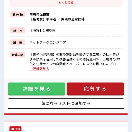
地元から出て新しい場所で働いてみたい、
もっと見る
すぐに働けて稼げる仕事がしたい…そんな方にピッタリな「寮あ
り」のお仕事です！
茨城県坂東市
勤 務 地
赴任地までの交通費も当社が負担(規定有)！
【最寄駅】水海道 ／ 関東鉄道常総線
遠方の方もご安心して応募ください！
≪1日1時間程の残業で収入アップ≫
残業は月20時間未満で、
【時給】1,600 円
給 与
ほどよく稼げます♪
≪土日祝休のお仕事≫
ネットワークエンジニア
職 種
家族や友人と一緒にプライベート満喫！
≪髪色自由で自分らしく働く≫
明るすぎたり奇抜でなければ基本的に自由！
【業務内容詳細】≪窓や窓部品を製造する工場内の社内デジ
仕事内容
(規定有)
タル技術を活用した改善活動とその維持運用≫・工場内のDX
化と生産ラインの自動化とペーパーレス化を目指したプログ
■職場の雰囲気
ラミング。・やる気がある方なら初心者でもOK！しっかり教
…詳細を見る
派手すぎなければ多少のヘアカラーもOKなのはウレシイPoint☆
えて頂けます。≪取り扱い製品≫住宅用窓≪使用するプログ
休憩室で自分タイム！
ラミング言語≫・VB.Net・(HTML、PHP、ASP等のWebコン
のんびりスマホチェック♪
テンツ開発修正も行います) ※寮アリのお仕事！一人暮らしス
持ち物が多いあなたにもぴったり☆
詳細を見る
応募する
タートにもピッタリ♪ ■お仕事PR ≪寮費無料≫ 一人暮らしを
ロッカー付き職場♪
してみたい、 地元から出て新しい場所で働いてみたい、 すぐ
#ryo
に働けて稼げる仕事がしたい…そんな方にピッタリな「寮あ
り」のお仕事です！ 赴任地までの交通費も当社が負担(規定
気になるリストに
追加する
有)！ 遠方の方もご安心して応募ください！ ≪1日1時間程の
残業で収入アップ≫ 残業は月20時間未満で、 ほどよく稼げま
す♪ ≪土日祝休のお仕事≫ 家族や友人と一緒にプライベート
満喫！ ≪髪色自由で自分らしく働く≫ 明るすぎたり奇抜でな
ければ基本的に自由！ (規定有) ■職場の雰囲気 派手すぎなけ
派遣
れば多少のヘアカラーもOKなのはウレシイPoint☆ 休憩室で