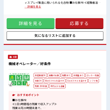
■職場の雰囲気
ィスプレイ製造に用いられる化合物 ■お仕事PR ≪経験者活躍
キバツ過ぎなければ髪色・髪型は自由！
中≫ これまでの経験を活かしませんか？ ブランクがあっても
…詳細を見る
あなたの個性を大事にできます♪
大丈夫♪ 経験はちょっとだけ…という方もOK！ ≪プライベ
休憩時間にゆっくりできるスペース完備！
ートが充実する≫ 場合によってはお願いすることもあります
ロッカーあり！
が、 残業はほとんどナシ！ ≪週休2日制≫ 週末は家族や友人
安心してお仕事に集中♪
詳細を見る
応募する
と一緒にプライベート満喫！ ≪髪色自由で自分らしく働く≫
明るすぎたり奇抜でなければ基本的に自由！ (規定有)制服が
あると毎日の服選びに悩まずOK♪ ≪自分に合った期間で働け
る≫ 福利厚生が整った派遣のお仕事です！ ■職場の雰囲気 キ
気になるリストに
追加する
バツ過ぎなければ髪色・髪型は自由！ あなたの個性を大事に
できます♪ 休憩時間にゆっくりできるスペース完備！ ロッカ
ーあり！ 安心してお仕事に集中♪
派遣
機械オペレーター／好条件
未経験者OK
長期の仕事
制服あり
休憩室あり
ロッカー完備
染髪OK
Wordスキルを活かす
Excelスキルを活かす
シフト制
残業 20H未満
40代以上も活躍
おすすめポイント
■お仕事PR
≪1日1時間程の残業で収入アップ≫
残業は月20時間未満で、