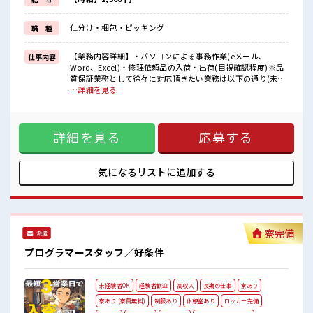
イチからスキルUP・ステップUP目指していきましょう！
≪様々なお仕事をご提案≫
仕分け・梱包・ピッキング
職 種
一人で悩まず気軽に相談できる、
派遣のお仕事です！
【業務内容詳細】・パソコンによる事務作業(eメール、
仕事内容
■職場の雰囲気
Word、Excel)・修理依頼品の入荷・出荷(目視確認程度)※品
休憩室で自分タイム！
質保証業務として徐々に対応頂きたい業務は以下の通り(未経
のんびりスマホチェック♪
験可)・修理依頼品の一次調査、切り分け(初めは、本体orバ
…詳細を見る
持ち物が多いあなたにもぴったり☆
ッテリの切り分けから)・ミニUPSの電気試験・ねじ締め作業
ロッカー付き職場♪
(修理品の解体・組立)・半田付け作業(部品交換)・調査報告書
残業多め！
の作成【取扱製品情報】配電盤やUSP(無停電電源装置)など
稼ぎたい方は必見！
詳細を見る
応募する
■お仕事PR ≪残業多めでがっつり稼ぐ≫ 高収入を希望される
方にオススメ。 残業は月20時間以上あります♪ ≪機能的な制
服アリ≫ 制服があるので、 毎日の服装の悩み解消♪ ≪未経験
OKの仕事≫ 新しいことにチャレンジするのは不安だけど、
気になるリストに
追加する
しっかり働く環境が整っています！ イチからスキルUP・ステ
ップUP目指していきましょう！ ≪様々なお仕事をご提案≫ 一
人で悩まず気軽に相談できる、 派遣のお仕事です！ ■職場の
雰囲気 休憩室で自分タイム！ のんびりスマホチェック♪ 持ち
物が多いあなたにもぴったり☆ ロッカー付き職場♪ 残業多
寮完備
派遣
め！ 稼ぎたい方は必見！
プログラマースタッフ／好条件
未経験者OK
経験者歓迎
高収入
長期の仕事
寮あり
寮あり (寮費無料)
制服あり
休憩室あり
ロッカー完備