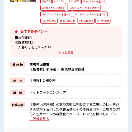
染髪OK
ピアスOK
ネイルOK
Wordスキルを活かす
Excelスキルを活かす
PowerPointスキルを活かす
プログラムスキルを活かす
ネットワークスキルを活かす
土日祝日休み
残業 20H未満
平均年齢20代
30代が活躍
おすすめポイント
■お仕事PR
≪寮費無料≫
一人暮らしをしてみたい、
地元から出て新しい場所で働いてみたい、
もっと見る
すぐに働けて稼げる仕事がしたい…そんな方にピッタリな「寮あ
り」のお仕事です！
茨城県坂東市
勤 務 地
赴任地までの交通費も当社が負担(規定有)！
【最寄駅】水海道 ／ 関東鉄道常総線
遠方の方もご安心して応募ください！
≪1日1時間程の残業で収入アップ≫
残業は月20時間未満で、
【時給】1,600 円
給 与
ほどよく稼げます♪
≪土日祝休のお仕事≫
ネットワークエンジニア
職 種
家族や友人と一緒にプライベート満喫！
≪髪色自由で自分らしく働く≫
明るすぎたり奇抜でなければ基本的に自由！
【業務内容詳細】≪窓や窓部品を製造する工場内の社内デジ
仕事内容
(規定有)
タル技術を活用した改善活動とその維持運用≫・工場内のDX
化と生産ラインの自動化とペーパーレス化を目指したプログ
■職場の雰囲気
ラミング。・やる気がある方なら初心者でもOK！しっかり教
…詳細を見る
派手すぎなければ多少のヘアカラーもOKなのはウレシイPoint☆
えて頂けます。≪取り扱い製品≫住宅用窓≪使用するプログ
休憩室で自分タイム！
ラミング言語≫・VB.Net・(HTML、PHP、ASP等のWebコン
のんびりスマホチェック♪