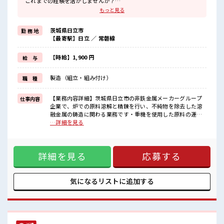
これまでの経験を活かしませんか？
ブランクがあっても大丈夫♪
もっと見る
経験はちょっとだけ…という方もOK！
≪稼ぎたい人向け≫
茨城県日立市
勤 務 地
高収入を希望される方にオススメ。
【最寄駅】日立 ／ 常磐線
残業は月20時間以上あります♪
≪髪型自由≫
基本的に髪色自由で明るすぎたり奇抜でなければOKです！
【時給】1,900 円
給 与
(規定有)≪機能的な制服アリ≫
制服があるので、
製造（組立・組み付け）
職 種
毎日の服装の悩み解消♪
≪様々なお仕事をご提案≫
一人で悩まず気軽に相談できる、
【業務内容詳細】茨城県日立市の非鉄金属メーカーグループ
仕事内容
派遣のお仕事です！
企業で、炉での原料溶解と精錬を行い、不純物を除去した溶
融金属の鋳造に関わる業務です・重機を使用した原料の運搬
■職場の雰囲気
および炉への投入作業 ・炉内溶融金属のサンプリングおよ
…詳細を見る
“コジンマリ”が好きな方にもお勧め！！
び測定作業 ・不純物を含む溶融物の排出ならびに付着物の
少人数の職場です♪
除去作業 ・玉掛およびクレーン運転、炉および付帯設備の
髪型・髪色自由♪
点検と給油と整備と清掃作業 *資格は入職後の取得も可能で
派手過ぎなければOKだから、
詳細を見る
応募する
す【取扱商品情報】非鉄金属、レアアース等 ■お仕事PR ≪経
モチベーションもUP！
験を活かせる≫ これまでの経験を活かしませんか？ ブランク
活気あふれる20代活躍中の職場です☆
があっても大丈夫♪ 経験はちょっとだけ…という方もOK！
≪稼ぎたい人向け≫ 高収入を希望される方にオススメ。 残業
気になるリストに
追加する
は月20時間以上あります♪ ≪髪型自由≫ 基本的に髪色自由で
明るすぎたり奇抜でなければOKです！ (規定有)≪機能的な制
服アリ≫ 制服があるので、 毎日の服装の悩み解消♪ ≪様々な
お仕事をご提案≫ 一人で悩まず気軽に相談できる、 派遣のお
仕事です！ ■職場の雰囲気 “コジンマリ”が好きな方にもお勧