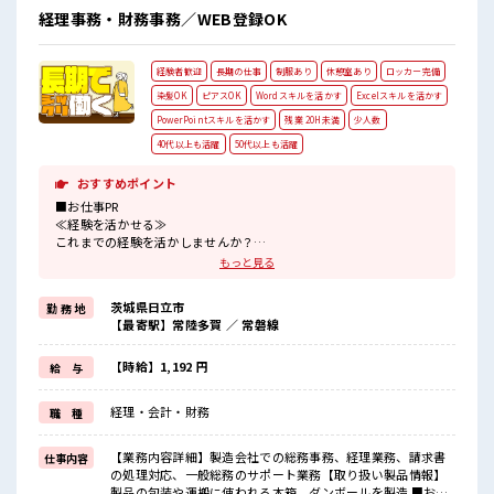
自分タイム！ のんびりスマホチェック♪ 持ち物が多いあなた
経理事務・財務事務／WEB登録OK
にもぴったり☆ ロッカー付き職場♪ #ryo
経験者歓迎
長期の仕事
制服あり
休憩室あり
ロッカー完備
染髪OK
ピアスOK
Wordスキルを活かす
Excelスキルを活かす
PowerPointスキルを活かす
残業 20H未満
少人数
40代以上も活躍
50代以上も活躍
おすすめポイント
■お仕事PR
≪経験を活かせる≫
これまでの経験を活かしませんか？
ブランクがあっても大丈夫♪
もっと見る
経験はちょっとだけ…という方もOK！
≪適度な残業でお給料UP≫
茨城県日立市
勤 務 地
残業は月20時間未満で、
【最寄駅】常陸多賀 ／ 常磐線
ほどよく稼げます♪
≪モチベーションもUP≫
派手過ぎなければ髪型や髪色自由♪
【時給】1,192 円
給 与
(規定有)≪機能的な制服アリ≫
制服があるので、
経理・会計・財務
職 種
毎日の服装の悩み解消♪
≪収入アップを目指せる≫
高時給だらけの派遣のお仕事です！
【業務内容詳細】製造会社での総務事務、経理業務、請求書
仕事内容
の処理対応、一般総務のサポート業務【取り扱い製品情報】
■職場の雰囲気
製品の包装や運搬に使われる木箱、ダンボールを製造 ■お仕