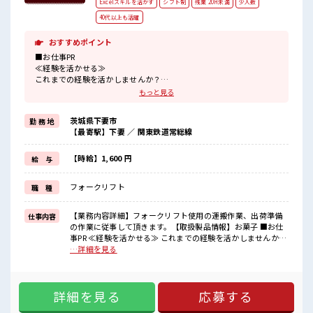
Excelスキルを活かす
シフト制
残業 20H未満
少人数
40代以上も活躍
おすすめポイント
■お仕事PR
≪経験を活かせる≫
これまでの経験を活かしませんか？
ブランクがあっても大丈夫♪
もっと見る
経験はちょっとだけ…という方もOK！
≪1日1時間程の残業で収入アップ≫
茨城県下妻市
勤 務 地
残業は月20時間未満で、
【最寄駅】下妻 ／ 関東鉄道常総線
ほどよく稼げます♪
≪ラクラク制服アリ≫
制服があるので、
【時給】1,600 円
給 与
毎日の服装の悩み解消♪
≪収入アップを目指せる≫
フォークリフト
職 種
高時給だらけの派遣のお仕事です！
■職場の雰囲気
【業務内容詳細】フォークリフト使用の運搬作業、出荷準備
仕事内容
“コジンマリ”が好きな方にもお勧め！！
の作業に従事して頂きます。【取扱製品情報】お菓子 ■お仕
少人数の職場です♪
事PR ≪経験を活かせる≫ これまでの経験を活かしませんか？
休憩室で楽しくおしゃべり！
ブランクがあっても大丈夫♪ 経験はちょっとだけ…という方
…詳細を見る
ストレス解消☆
もOK！ ≪1日1時間程の残業で収入アップ≫ 残業は月20時間
持ち物が多いあなたにもぴったり☆
未満で、 ほどよく稼げます♪ ≪ラクラク制服アリ≫ 制服があ
ロッカー付き職場♪
るので、 毎日の服装の悩み解消♪ ≪収入アップを目指せる≫
詳細を見る
応募する
高時給だらけの派遣のお仕事です！ ■職場の雰囲気 “コジン
マリ”が好きな方にもお勧め！！ 少人数の職場です♪ 休憩室