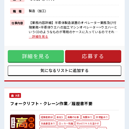
イチからスキルUP・ステップUP目指していきましょう！
≪様々なお仕事をご提案≫
製造（加工)
職 種
一人で悩まず気軽に相談できる、
派遣のお仕事です！
【業務内容詳細】半導体製造装置のオペレーター業務及び付
仕事内容
■職場の雰囲気
随業務<半導体ウエハの加工マシンオペレーター>ウエハーと
髪型にこだわりのあるアナタは必見！
いうCDのようなものが専用のケースに入っているのでそれを
髪型自由な職場！
所定の位置にセットして機械操作をしていただきます。その
…詳細を見る
一息つける休憩スペースもあります！
後、加工できているか確認するため顕微鏡を使って検査して
持ち物が多いあなたにもぴったり☆
いただきます。※簡単なPC操作あり※クリーンルーム内作業
ロッカー付き職場♪
です。【取扱製品情報】半導体製造装置 ■お仕事PR ≪無理な
詳細を見る
応募する
くお給料に残業代を上乗せ≫ 残業は月20時間未満で、 ほどよ
く稼げます♪ ≪髪型自由≫ 基本的に髪色自由で明るすぎたり
奇抜でなければOKです！ (規定有)制服があると毎日の服選び
に悩まずOK♪ ≪未経験OKの仕事≫ 新しいことにチャレンジ
気になるリストに
追加する
するのは不安だけど、 しっかり働く環境が整っています！ イ
チからスキルUP・ステップUP目指していきましょう！ ≪
様々なお仕事をご提案≫ 一人で悩まず気軽に相談できる、 派
遣のお仕事です！ ■職場の雰囲気 髪型にこだわりのあるアナ
タは必見！ 髪型自由な職場！ 一息つける休憩スペースもあり
派遣
ます！ 持ち物が多いあなたにもぴったり☆ ロッカー付き職場
♪
フォークリフト・クレーン作業／履歴書不要
経験者歓迎
高収入
長期の仕事
制服あり
休憩室あり
社員食堂あり
ロッカー完備
Wordスキルを活かす