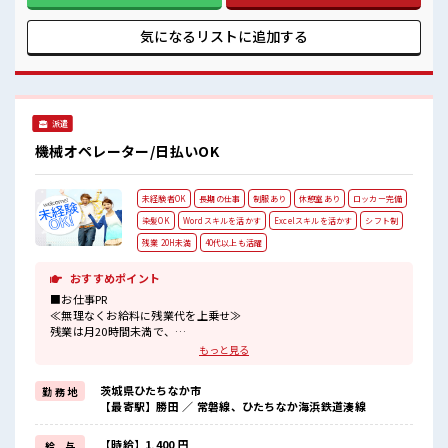
職場です♪ 休憩室完備でランチや休憩も充実しそう♪ 職場に
はロッカー完備！ 私物の置きすぎには注意が必要ですね★
気になるリストに
追加する
派遣
機械オペレーター/日払いOK
未経験者OK
長期の仕事
制服あり
休憩室あり
ロッカー完備
染髪OK
Wordスキルを活かす
Excelスキルを活かす
シフト制
残業 20H未満
40代以上も活躍
おすすめポイント
■お仕事PR
≪無理なくお給料に残業代を上乗せ≫
残業は月20時間未満で、
ほどよく稼げます♪
もっと見る
≪髪型自由≫
基本的に髪色自由で明るすぎたり奇抜でなければOKです！
茨城県ひたちなか市
勤 務 地
(規定有)制服があると毎日の服選びに悩まずOK♪
【最寄駅】勝田 ／ 常磐線、ひたちなか海浜鉄道湊線
≪未経験OKの仕事≫
新しいことにチャレンジするのは不安だけど、
しっかり働く環境が整っています！
【時給】1,400 円
給 与