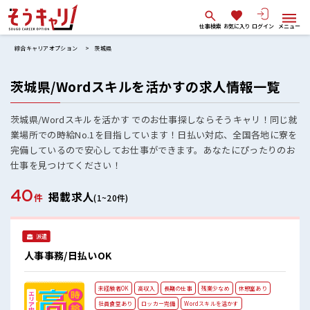
仕事検索
お気に入り
ログイン
メニュー
綜合キャリアオプション
茨城県
茨城県/Wordスキルを活かすの求人情報一覧
茨城県/Wordスキルを活かす でのお仕事探しならそうキャリ！同じ就
業場所での時給No.1を目指しています！日払い対応、全国各地に寮を
完備しているので安心してお仕事ができます。あなたにぴったりのお
仕事を見つけてください！
40
掲載求人
件
(1~20件)
派遣
人事事務/日払いOK
未経験者OK
高収入
長期の仕事
残業少なめ
休憩室あり
社員食堂あり
ロッカー完備
Wordスキルを活かす