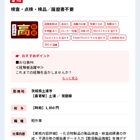
派遣
め！！ 少人数の職場です♪ 髪型・髪色自由♪ 派手過ぎなけれ
ばOKだから、 モチベーションもUP！ 活気あふれる20代活躍
検査・点検・検品／履歴書不要
中の職場です☆
経験者歓迎
高収入
長期の仕事
残業少なめ
制服あり
休憩室あり
ロッカー完備
染髪OK
Wordスキルを活かす
Excelスキルを活かす
PowerPointスキルを活かす
土日祝日休み
30代が活躍
おすすめポイント
■お仕事PR
≪経験者活躍中≫
これまでの経験を活かしませんか？
ブランクがあっても大丈夫♪
もっと見る
経験はちょっとだけ…という方もOK！
≪プライベートが充実する≫
茨城県土浦市
勤 務 地
場合によってはお願いすることもありますが、
【最寄駅】土浦 ／ 常磐線
残業はほとんどナシ！
≪週休2日制≫
週末は家族や友人と一緒にプライベート満喫！
【時給】1,850 円
給 与
≪髪色自由で自分らしく働く≫
明るすぎたり奇抜でなければ基本的に自由！
軽作業
職 種
(規定有)制服があると毎日の服選びに悩まずOK♪
≪自分に合った期間で働ける≫
福利厚生が整った派遣のお仕事です！
【業務内容詳細】・化合物製品の製品検査・検査成績書の作
仕事内容
成・不適合等の報告書データ入力【取扱製品情報】有機デデ