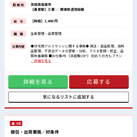
ルUP・ステップUP目指していきましょう！
茨城県坂東市
勤 務 地
【最寄駅】三妻 ／ 関東鉄道常総線
《土日祝がお休み*》
お休みが決まっているので先の予定もたてやすい！
【時給】1,400 円
給 与
残業も月10時間未満と少なめなのでプライベートも充実◎
《フォロー体制バッチリ*》
生産管理・品質管理
職 種
新しいことにチャレンジするのは不安だけど、
担当がしっかりサポートしてくれるので安心！
なにか困ったことがあればすぐに相談してくださいね♪
◆住宅用アルミサッシに関する事務◆ 発注・返品処理、消耗
仕事内容
品管理、不具合データの更新・分析、マスタ登録・修正、品
■職場の雰囲気
質改善業務 ■お仕事PR 《未経験OK*》 初めての方もブランク
女性の方も多数活躍中☆
のある方も！ もちろん経験者も大カンゲイ★ パソコンも触る
…詳細を見る
明るすぎたり奇抜すぎたりしなければヘアカラーOK♪
ことに抵抗なければ問題ありません◎イチからスキルUP・ス
制服は無料で貸し出し！
テップUP目指していきましょう！ 《土日祝がお休み*》 お休
マイカー・自転車・バイク通勤OK！
みが決まっているので先の予定もたてやすい！ 残業も月10時
もちろん近くに駐車場あります◎1食350円から頼めるおいしい食堂
詳細を見る
応募する
間未満と少なめなのでプライベートも充実◎ 《フォロー体制
もあり♪
バッチリ*》 新しいことにチャレンジするのは不安だけど、
担当がしっかりサポートしてくれるので安心！ なにか困った
ことがあればすぐに相談してくださいね♪ ■職場の雰囲気 女
気になるリストに
追加する
性の方も多数活躍中☆ 明るすぎたり奇抜すぎたりしなければ
ヘアカラーOK♪ 制服は無料で貸し出し！ マイカー・自転
車・バイク通勤OK！ もちろん近くに駐車場あります◎1食
350円から頼めるおいしい食堂もあり♪
派遣
梱包・出荷業務／好条件