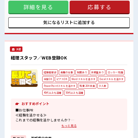
テンツ開発修正も行います) ※寮アリのお仕事！一人暮らしス
持ち物が多いあなたにもぴったり☆
詳細を見る
応募する
タートにもピッタリ♪ ■お仕事PR ≪寮費無料≫ 一人暮らしを
ロッカー付き職場♪
してみたい、 地元から出て新しい場所で働いてみたい、 すぐ
#ryo
に働けて稼げる仕事がしたい…そんな方にピッタリな「寮あ
り」のお仕事です！ 赴任地までの交通費も当社が負担(規定
気になるリストに
追加する
有)！ 遠方の方もご安心して応募ください！ ≪1日1時間程の
残業で収入アップ≫ 残業は月20時間未満で、 ほどよく稼げま
す♪ ≪土日祝休のお仕事≫ 家族や友人と一緒にプライベート
満喫！ ≪髪色自由で自分らしく働く≫ 明るすぎたり奇抜でな
ければ基本的に自由！ (規定有) ■職場の雰囲気 派手すぎなけ
派遣
れば多少のヘアカラーもOKなのはウレシイPoint☆ 休憩室で
自分タイム！ のんびりスマホチェック♪ 持ち物が多いあなた
経理スタッフ／WEB登録OK
にもぴったり☆ ロッカー付き職場♪ #ryo
経験者歓迎
長期の仕事
制服あり
休憩室あり
ロッカー完備
染髪OK
ピアスOK
Wordスキルを活かす
Excelスキルを活かす
PowerPointスキルを活かす
残業 20H未満
少人数
40代以上も活躍
50代以上も活躍
おすすめポイント
■お仕事PR
≪経験を活かせる≫
これまでの経験を活かしませんか？
ブランクがあっても大丈夫♪
もっと見る
経験はちょっとだけ…という方もOK！
≪適度な残業でお給料UP≫