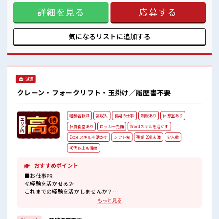
安心してお仕事に集中♪
です。【取扱製品情報】半導体製造装置 ■お仕事PR ≪1日1時
詳細を見る
応募する
間程の残業で収入アップ≫ 残業は月20時間未満で、 ほどよく
稼げます♪ ≪髪色自由で自分らしく働く≫ 明るすぎたり奇抜
でなければ基本的に自由！ (規定有)制服があると毎日の服選
びに悩まずOK♪ ≪未経験OKの仕事≫ 新しいことにチャレン
気になるリストに
追加する
ジするのは不安だけど、 しっかり働く環境が整っています！
イチからスキルUP・ステップUP目指していきましょう！ ≪
様々なお仕事をご提案≫ 一人で悩まず気軽に相談できる、 派
遣のお仕事です！ ■職場の雰囲気 髪型にこだわりのあるアナ
タは必見！ 髪型自由な職場！ 休憩時間にゆっくりできるスペ
派遣
ース完備！ ロッカーあり！ 安心してお仕事に集中♪
クレーン・フォークリフト・玉掛け／履歴書不要
経験者歓迎
高収入
長期の仕事
制服あり
休憩室あり
社員食堂あり
ロッカー完備
Wordスキルを活かす
Excelスキルを活かす
シフト制
残業 20H未満
少人数
40代以上も活躍
おすすめポイント
■お仕事PR
≪経験を活かせる≫
これまでの経験を活かしませんか？
ブランクがあっても大丈夫♪
もっと見る
経験はちょっとだけ…という方もOK！
≪1日1時間程の残業で収入アップ≫