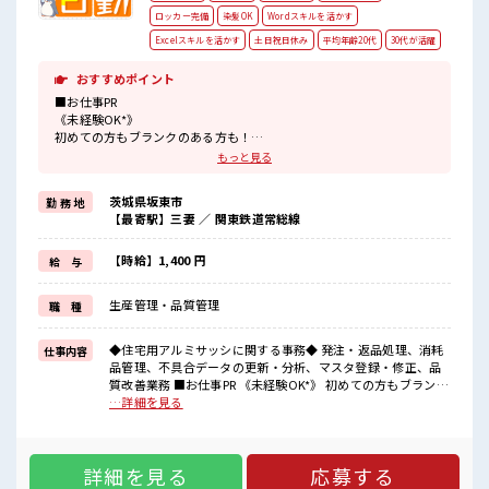
ロッカー完備
染髪OK
Wordスキルを活かす
Excelスキルを活かす
土日祝日休み
平均年齢20代
30代が活躍
おすすめポイント
■お仕事PR
《未経験OK*》
初めての方もブランクのある方も！
もちろん経験者も大カンゲイ★
もっと見る
パソコンも触ることに抵抗なければ問題ありません◎イチからスキ
ルUP・ステップUP目指していきましょう！
茨城県坂東市
勤 務 地
【最寄駅】三妻 ／ 関東鉄道常総線
《土日祝がお休み*》
お休みが決まっているので先の予定もたてやすい！
【時給】1,400 円
給 与
残業も月10時間未満と少なめなのでプライベートも充実◎
《フォロー体制バッチリ*》
生産管理・品質管理
職 種
新しいことにチャレンジするのは不安だけど、
担当がしっかりサポートしてくれるので安心！
なにか困ったことがあればすぐに相談してくださいね♪
◆住宅用アルミサッシに関する事務◆ 発注・返品処理、消耗
仕事内容
品管理、不具合データの更新・分析、マスタ登録・修正、品
■職場の雰囲気
質改善業務 ■お仕事PR 《未経験OK*》 初めての方もブランク
女性の方も多数活躍中☆
のある方も！ もちろん経験者も大カンゲイ★ パソコンも触る
…詳細を見る
明るすぎたり奇抜すぎたりしなければヘアカラーOK♪
ことに抵抗なければ問題ありません◎イチからスキルUP・ス
制服は無料で貸し出し！
テップUP目指していきましょう！ 《土日祝がお休み*》 お休
マイカー・自転車・バイク通勤OK！
みが決まっているので先の予定もたてやすい！ 残業も月10時
もちろん近くに駐車場あります◎1食350円から頼めるおいしい食堂
詳細を見る
応募する
間未満と少なめなのでプライベートも充実◎ 《フォロー体制
もあり♪