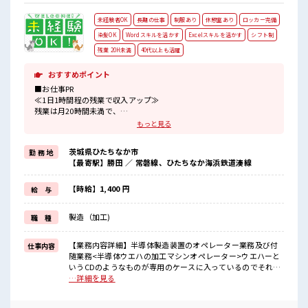
未経験者OK
長期の仕事
制服あり
休憩室あり
ロッカー完備
染髪OK
Wordスキルを活かす
Excelスキルを活かす
シフト制
残業 20H未満
40代以上も活躍
おすすめポイント
■お仕事PR
≪1日1時間程の残業で収入アップ≫
残業は月20時間未満で、
ほどよく稼げます♪
もっと見る
≪髪色自由で自分らしく働く≫
明るすぎたり奇抜でなければ基本的に自由！
茨城県ひたちなか市
勤 務 地
(規定有)制服があると毎日の服選びに悩まずOK♪
【最寄駅】勝田 ／ 常磐線、ひたちなか海浜鉄道湊線
≪未経験OKの仕事≫
新しいことにチャレンジするのは不安だけど、
しっかり働く環境が整っています！
【時給】1,400 円
給 与
イチからスキルUP・ステップUP目指していきましょう！
≪様々なお仕事をご提案≫
製造（加工)
職 種
一人で悩まず気軽に相談できる、
派遣のお仕事です！
【業務内容詳細】半導体製造装置のオペレーター業務及び付
仕事内容
■職場の雰囲気
随業務<半導体ウエハの加工マシンオペレーター>ウエハーと
髪型にこだわりのあるアナタは必見！
いうCDのようなものが専用のケースに入っているのでそれを
髪型自由な職場！
所定の位置にセットして機械操作をしていただきます。その
…詳細を見る
休憩時間にゆっくりできるスペース完備！
後、加工できているか確認するため顕微鏡を使って検査して
ロッカーあり！
いただきます。※簡単なPC操作あり※クリーンルーム内作業