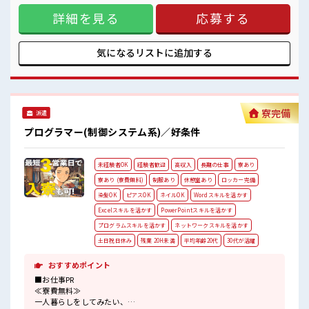
残業多め！
の作成【取扱製品情報】配電盤やUSP(無停電電源装置)など
稼ぎたい方は必見！
詳細を見る
応募する
■お仕事PR ≪残業多めでがっつり稼ぐ≫ 高収入を希望される
方にオススメ。 残業は月20時間以上あります♪ ≪機能的な制
服アリ≫ 制服があるので、 毎日の服装の悩み解消♪ ≪未経験
OKの仕事≫ 新しいことにチャレンジするのは不安だけど、
気になるリストに
追加する
しっかり働く環境が整っています！ イチからスキルUP・ステ
ップUP目指していきましょう！ ≪様々なお仕事をご提案≫ 一
人で悩まず気軽に相談できる、 派遣のお仕事です！ ■職場の
雰囲気 休憩室で自分タイム！ のんびりスマホチェック♪ 持ち
物が多いあなたにもぴったり☆ ロッカー付き職場♪ 残業多
寮完備
派遣
め！ 稼ぎたい方は必見！
プログラマー(制御システム系)／好条件
未経験者OK
経験者歓迎
高収入
長期の仕事
寮あり
寮あり (寮費無料)
制服あり
休憩室あり
ロッカー完備
染髪OK
ピアスOK
ネイルOK
Wordスキルを活かす
Excelスキルを活かす
PowerPointスキルを活かす
プログラムスキルを活かす
ネットワークスキルを活かす
土日祝日休み
残業 20H未満
平均年齢20代
30代が活躍
おすすめポイント
■お仕事PR
≪寮費無料≫
一人暮らしをしてみたい、