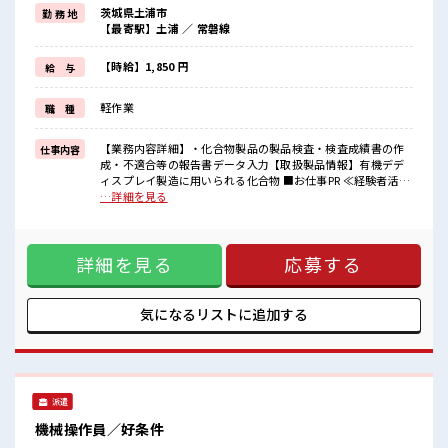
≪プライベートが充実する≫
茨城県土浦市
勤 務 地
場合によってはお願いすることもありますが、
【最寄駅】土浦 ／ 常磐線
残業はほとんどナシ！
≪週休2日制≫
週末は家族や友人と一緒にプライベート満喫！
【時給】1,850 円
給 与
≪髪色自由で自分らしく働く≫
明るすぎたり奇抜でなければ基本的に自由！
軽作業
職 種
(規定有)制服があると毎日の服選びに悩まずOK♪
≪自分に合った期間で働ける≫
福利厚生が整った派遣のお仕事です！
【業務内容詳細】・化合物製品の製品検査・検査成績書の作
仕事内容
成・不適合等の報告書データ入力【取扱製品情報】有機デデ
■職場の雰囲気
ィスプレイ製造に用いられる化合物 ■お仕事PR ≪経験者活躍
キバツ過ぎなければ髪色・髪型は自由！
中≫ これまでの経験を活かしませんか？ ブランクがあっても
…詳細を見る
あなたの個性を大事にできます♪
大丈夫♪ 経験はちょっとだけ…という方もOK！ ≪プライベ
休憩時間にゆっくりできるスペース完備！
ートが充実する≫ 場合によってはお願いすることもあります
ロッカーあり！
が、 残業はほとんどナシ！ ≪週休2日制≫ 週末は家族や友人
安心してお仕事に集中♪
詳細を見る
応募する
と一緒にプライベート満喫！ ≪髪色自由で自分らしく働く≫
明るすぎたり奇抜でなければ基本的に自由！ (規定有)制服が
あると毎日の服選びに悩まずOK♪ ≪自分に合った期間で働け
る≫ 福利厚生が整った派遣のお仕事です！ ■職場の雰囲気 キ
気になるリストに
追加する
バツ過ぎなければ髪色・髪型は自由！ あなたの個性を大事に
できます♪ 休憩時間にゆっくりできるスペース完備！ ロッカ
ーあり！ 安心してお仕事に集中♪
派遣
機械操作員／好条件