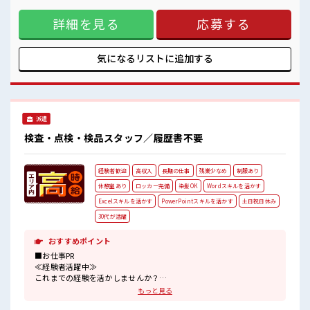
髪型・髪色自由♪
点検と給油と整備と清掃作業 *資格は入職後の取得も可能で
派手過ぎなければOKだから、
詳細を見る
応募する
す【取扱商品情報】非鉄金属、レアアース等 ■お仕事PR ≪経
モチベーションもUP！
験を活かせる≫ これまでの経験を活かしませんか？ ブランク
活気あふれる20代活躍中の職場です☆
があっても大丈夫♪ 経験はちょっとだけ…という方もOK！
≪稼ぎたい人向け≫ 高収入を希望される方にオススメ。 残業
気になるリストに
追加する
は月20時間以上あります♪ ≪髪型自由≫ 基本的に髪色自由で
明るすぎたり奇抜でなければOKです！ (規定有)≪機能的な制
服アリ≫ 制服があるので、 毎日の服装の悩み解消♪ ≪様々な
お仕事をご提案≫ 一人で悩まず気軽に相談できる、 派遣のお
仕事です！ ■職場の雰囲気 “コジンマリ”が好きな方にもお勧
派遣
め！！ 少人数の職場です♪ 髪型・髪色自由♪ 派手過ぎなけれ
ばOKだから、 モチベーションもUP！ 活気あふれる20代活躍
検査・点検・検品スタッフ／履歴書不要
中の職場です☆
経験者歓迎
高収入
長期の仕事
残業少なめ
制服あり
休憩室あり
ロッカー完備
染髪OK
Wordスキルを活かす
Excelスキルを活かす
PowerPointスキルを活かす
土日祝日休み
30代が活躍
おすすめポイント
■お仕事PR
≪経験者活躍中≫
これまでの経験を活かしませんか？
ブランクがあっても大丈夫♪
もっと見る
経験はちょっとだけ…という方もOK！