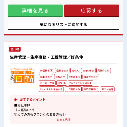
日休み」が叶うので病院や銀行など平日ならではの施設利用
空調完備で年中カイテキ☆
OK ・「土日祝休み」にあたることもあり しっかり稼げる高
最寄り駅から徒歩圏内！
詳細を見る
応募する
収入のお仕事！ 初めての方でも安心！ 担当がしっかりバック
キバツ過ぎはNGですが髪のカラーOK♪
アップします。 ≪こんな方にオススメ≫ ・期間従業員など製
造業の工場勤務に興味がある方。 ・高収入で働きたい方。 ・
担当者のサポートが必要な方。 ≪動きやすい制服アリ≫ 制服
気になるリストに
追加する
があるので事前準備不要♪ ■職場の雰囲気 カフェテリア方式
の社員食堂は1食400円ほど♪ 空調完備で年中カイテキ☆ 最寄
り駅から徒歩圏内！ キバツ過ぎはNGですが髪のカラーOK♪
派遣
生産管理・生産事務・工程管理／好条件
未経験者OK
経験者歓迎
高収入
長期の仕事
残業少なめ
駐車場あり
制服あり
休憩室あり
社員食堂あり
ロッカー完備
染髪OK
Wordスキルを活かす
Excelスキルを活かす
土日祝日休み
平均年齢20代
30代が活躍
おすすめポイント
■お仕事PR
《未経験OK*》
初めての方もブランクのある方も！
もちろん経験者も大カンゲイ★
もっと見る
パソコンも触ることに抵抗なければ問題ありません◎イチからスキ