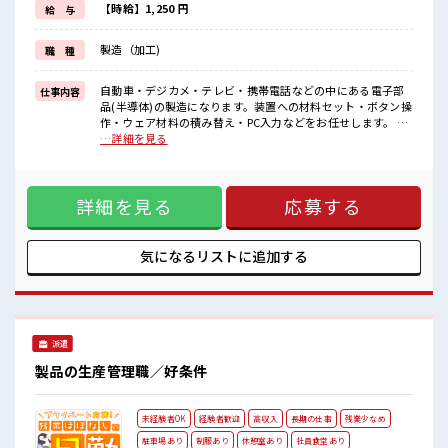
初めての方でも安心！
【時給】1,250 円
給 与
担当がしっかりバックアップします。
≪こんな方にオススメ≫
製造（加工)
職 種
・期間従業員など製造業の工場勤務に興味がある方。
・高収入で働きたい方。
・担当者のサポートが必要な方。
自動車・デジカメ・テレビ・携帯電話などの中にある電子部
仕事内容
≪動きやすい制服アリ≫
品(半導体)の製造になります。装置への材料セット・ボタン操
制服があるので事前準備不要♪
作・ウェア材料の積み替え・PC入力などをお任せします。 ■
お仕事PR ＼＼お休みは「シフト制」// シフト制...というとチ
…詳細を見る
■職場の雰囲気
ョット抵抗があるかもしれません でもこんな魅力が... ・「平
カフェテリア方式の社員食堂は1食400円ほど♪
日休み」が叶うので病院や銀行など平日ならではの施設利用
空調完備で年中カイテキ☆
OK ・「土日祝休み」にあたることもあり しっかり稼げる高
最寄り駅から徒歩圏内！
詳細を見る
応募する
収入のお仕事！ 初めての方でも安心！ 担当がしっかりバック
キバツ過ぎはNGですが髪のカラーOK♪
アップします。 ≪こんな方にオススメ≫ ・期間従業員など製
造業の工場勤務に興味がある方。 ・高収入で働きたい方。 ・
担当者のサポートが必要な方。 ≪動きやすい制服アリ≫ 制服
気になるリストに
追加する
があるので事前準備不要♪ ■職場の雰囲気 カフェテリア方式
の社員食堂は1食400円ほど♪ 空調完備で年中カイテキ☆ 最寄
り駅から徒歩圏内！ キバツ過ぎはNGですが髪のカラーOK♪
派遣
製品の生産管理職／好条件
未経験者OK
経験者歓迎
高収入
長期の仕事
残業少なめ
駐車場あり
制服あり
休憩室あり
社員食堂あり