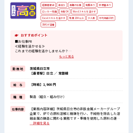
経験者歓迎
高収入
長期の仕事
制服あり
休憩室あり
ロッカー完備
染髪OK
Wordスキルを活かす
Excelスキルを活かす
残業 20H以上
少人数
平均年齢20代
30代が活躍
おすすめポイント
■お仕事PR
≪経験を活かせる≫
これまでの経験を活かしませんか？
ブランクがあっても大丈夫♪
もっと見る
経験はちょっとだけ…という方もOK！
≪稼ぎたい人向け≫
茨城県日立市
勤 務 地
高収入を希望される方にオススメ。
【最寄駅】日立 ／ 常磐線
残業は月20時間以上あります♪
≪髪型自由≫
基本的に髪色自由で明るすぎたり奇抜でなければOKです！
【時給】1,900 円
給 与
(規定有)≪機能的な制服アリ≫
制服があるので、
製造（組立・組み付け）
職 種
毎日の服装の悩み解消♪
≪様々なお仕事をご提案≫
一人で悩まず気軽に相談できる、
【業務内容詳細】茨城県日立市の非鉄金属メーカーグループ
仕事内容
派遣のお仕事です！
企業で、炉での原料溶解と精錬を行い、不純物を除去した溶
融金属の鋳造に関わる業務です・重機を使用した原料の運搬
■職場の雰囲気
および炉への投入作業 ・炉内溶融金属のサンプリングおよ
…詳細を見る
“コジンマリ”が好きな方にもお勧め！！
び測定作業 ・不純物を含む溶融物の排出ならびに付着物の
少人数の職場です♪
除去作業 ・玉掛およびクレーン運転、炉および付帯設備の