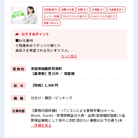
未経験者OK
長期の仕事
制服あり
休憩室あり
社員食堂あり
ロッカー完備
Wordスキルを活かす
Excelスキルを活かす
残業 20H以上
おすすめポイント
■お仕事PR
≪残業多めでがっつり稼ぐ≫
高収入を希望される方にオススメ。
残業は月20時間以上あります♪
もっと見る
≪機能的な制服アリ≫
制服があるので、
茨城県稲敷郡阿見町
勤 務 地
毎日の服装の悩み解消♪
【最寄駅】荒川沖 ／ 常磐線
≪未経験OKの仕事≫
新しいことにチャレンジするのは不安だけど、
しっかり働く環境が整っています！
【時給】1,300 円
給 与
イチからスキルUP・ステップUP目指していきましょう！
≪様々なお仕事をご提案≫
仕分け・梱包・ピッキング
職 種
一人で悩まず気軽に相談できる、
派遣のお仕事です！
【業務内容詳細】・パソコンによる事務作業(eメール、
仕事内容
■職場の雰囲気
Word、Excel)・修理依頼品の入荷・出荷(目視確認程度)※品
休憩室で自分タイム！
質保証業務として徐々に対応頂きたい業務は以下の通り(未経
のんびりスマホチェック♪
験可)・修理依頼品の一次調査、切り分け(初めは、本体orバ
…詳細を見る
持ち物が多いあなたにもぴったり☆
ッテリの切り分けから)・ミニUPSの電気試験・ねじ締め作業
ロッカー付き職場♪
(修理品の解体・組立)・半田付け作業(部品交換)・調査報告書