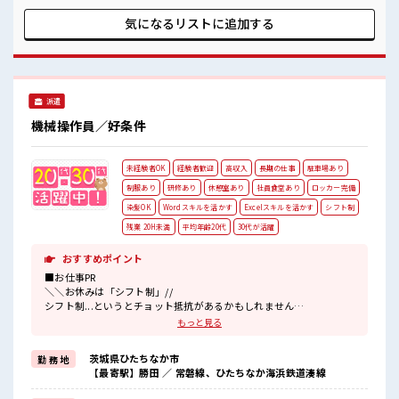
で楽しくおしゃべり！ ストレス解消☆ 持ち物が多いあなたに
もぴったり☆ ロッカー付き職場♪
気になるリストに
追加する
派遣
機械操作員／好条件
未経験者OK
経験者歓迎
高収入
長期の仕事
駐車場あり
制服あり
研修あり
休憩室あり
社員食堂あり
ロッカー完備
染髪OK
Wordスキルを活かす
Excelスキルを活かす
シフト制
残業 20H未満
平均年齢20代
30代が活躍
おすすめポイント
■お仕事PR
＼＼お休みは「シフト制」//
シフト制...というとチョット抵抗があるかもしれません
でもこんな魅力が...
もっと見る
・「平日休み」が叶うので病院や銀行など平日ならではの施設利用
OK
茨城県ひたちなか市
勤 務 地
・「土日祝休み」にあたることもあり
【最寄駅】勝田 ／ 常磐線、ひたちなか海浜鉄道湊線
しっかり稼げる高収入のお仕事！