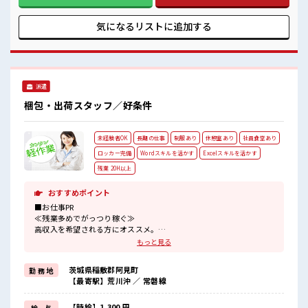
バッチリ*》 新しいことにチャレンジするのは不安だけど、
担当がしっかりサポートしてくれるので安心！ なにか困った
ことがあればすぐに相談してくださいね♪ ■職場の雰囲気 女
気になるリストに
追加する
性の方も多数活躍中☆ 明るすぎたり奇抜すぎたりしなければ
ヘアカラーOK♪ 制服は無料で貸し出し！ マイカー・自転
車・バイク通勤OK！ もちろん近くに駐車場あります◎1食
350円から頼めるおいしい食堂もあり♪
派遣
梱包・出荷スタッフ／好条件
未経験者OK
長期の仕事
制服あり
休憩室あり
社員食堂あり
ロッカー完備
Wordスキルを活かす
Excelスキルを活かす
残業 20H以上
おすすめポイント
■お仕事PR
≪残業多めでがっつり稼ぐ≫
高収入を希望される方にオススメ。
残業は月20時間以上あります♪
もっと見る
≪機能的な制服アリ≫
制服があるので、
茨城県稲敷郡阿見町
勤 務 地
毎日の服装の悩み解消♪
【最寄駅】荒川沖 ／ 常磐線
≪未経験OKの仕事≫
新しいことにチャレンジするのは不安だけど、
しっかり働く環境が整っています！
【時給】1,300 円
給 与