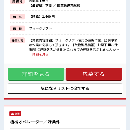
茨城県下妻市
勤 務 地
残業は月20時間未満で、
【最寄駅】下妻 ／ 関東鉄道常総線
ほどよく稼げます♪
≪ラクラク制服アリ≫
制服があるので、
【時給】1,600 円
給 与
毎日の服装の悩み解消♪
≪収入アップを目指せる≫
フォークリフト
職 種
高時給だらけの派遣のお仕事です！
■職場の雰囲気
【業務内容詳細】フォークリフト使用の運搬作業、出荷準備
仕事内容
“コジンマリ”が好きな方にもお勧め！！
の作業に従事して頂きます。【取扱製品情報】お菓子 ■お仕
少人数の職場です♪
事PR ≪経験を活かせる≫ これまでの経験を活かしませんか？
休憩室で楽しくおしゃべり！
ブランクがあっても大丈夫♪ 経験はちょっとだけ…という方
…詳細を見る
ストレス解消☆
もOK！ ≪1日1時間程の残業で収入アップ≫ 残業は月20時間
持ち物が多いあなたにもぴったり☆
未満で、 ほどよく稼げます♪ ≪ラクラク制服アリ≫ 制服があ
ロッカー付き職場♪
るので、 毎日の服装の悩み解消♪ ≪収入アップを目指せる≫
詳細を見る
応募する
高時給だらけの派遣のお仕事です！ ■職場の雰囲気 “コジン
マリ”が好きな方にもお勧め！！ 少人数の職場です♪ 休憩室
で楽しくおしゃべり！ ストレス解消☆ 持ち物が多いあなたに
もぴったり☆ ロッカー付き職場♪
気になるリストに
追加する
派遣
機械オペレーター／好条件