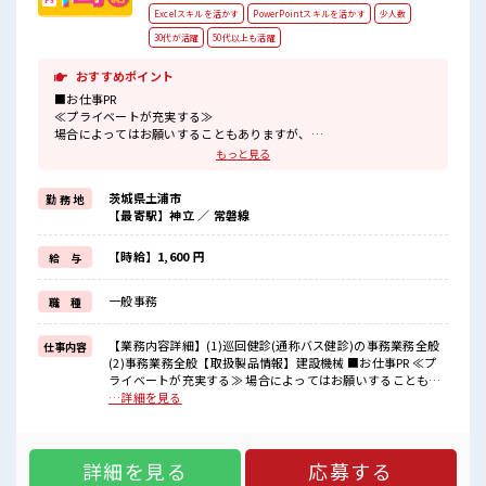
Excelスキルを活かす
PowerPointスキルを活かす
少人数
30代が活躍
50代以上も活躍
おすすめポイント
■お仕事PR
≪プライベートが充実する≫
場合によってはお願いすることもありますが、
残業はほとんどナシ！
もっと見る
≪初めての仕事だけど自分にもできそう≫
新しいことにチャレンジするのは不安だけど、
茨城県土浦市
勤 務 地
しっかり働く環境が整っています！
【最寄駅】神立 ／ 常磐線
イチからスキルUP・ステップUP目指していきましょう！
≪様々なお仕事をご提案≫
一人で悩まず気軽に相談できる、
【時給】1,600 円
給 与
派遣のお仕事です！
一般事務
職 種
■職場の雰囲気
“コジンマリ”が好きな方にもお勧め！！
少人数の職場です♪
【業務内容詳細】(1)巡回健診(通称バス健診)の事務業務全般
仕事内容
休憩室完備でランチや休憩も充実しそう♪
(2)事務業務全般【取扱製品情報】建設機械 ■お仕事PR ≪プ
職場にはロッカー完備！
ライベートが充実する≫ 場合によってはお願いすることもあ
私物の置きすぎには注意が必要ですね★
りますが、 残業はほとんどナシ！ ≪初めての仕事だけど自分
…詳細を見る
にもできそう≫ 新しいことにチャレンジするのは不安だけ
ど、 しっかり働く環境が整っています！ イチからスキルUP・
ステップUP目指していきましょう！ ≪様々なお仕事をご提案
詳細を見る
応募する
≫ 一人で悩まず気軽に相談できる、 派遣のお仕事です！ ■職
場の雰囲気 “コジンマリ”が好きな方にもお勧め！！ 少人数の