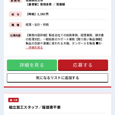
茨城県日立市
勤 務 地
残業は月20時間未満で、
【最寄駅】常陸多賀 ／ 常磐線
ほどよく稼げます♪
≪モチベーションもUP≫
派手過ぎなければ髪型や髪色自由♪
【時給】1,192 円
給 与
(規定有)≪機能的な制服アリ≫
制服があるので、
経理・会計・財務
職 種
毎日の服装の悩み解消♪
≪収入アップを目指せる≫
高時給だらけの派遣のお仕事です！
【業務内容詳細】製造会社での総務事務、経理業務、請求書
仕事内容
の処理対応、一般総務のサポート業務【取り扱い製品情報】
■職場の雰囲気
製品の包装や運搬に使われる木箱、ダンボールを製造 ■お仕
少人数の職場だから一緒に働く仲間との距離もグッと近い！
事PR ≪経験を活かせる≫ これまでの経験を活かしませんか？
…詳細を見る
髪型にこだわりのあるアナタは必見！
ブランクがあっても大丈夫♪ 経験はちょっとだけ…という方
髪型自由な職場！
もOK！ ≪適度な残業でお給料UP≫ 残業は月20時間未満で、
休憩時間にゆっくりできるスペース完備！
ほどよく稼げます♪ ≪モチベーションもUP≫ 派手過ぎなけれ
詳細を見る
応募する
ば髪型や髪色自由♪ (規定有)≪機能的な制服アリ≫ 制服があ
るので、 毎日の服装の悩み解消♪ ≪収入アップを目指せる≫
高時給だらけの派遣のお仕事です！ ■職場の雰囲気 少人数の
職場だから一緒に働く仲間との距離もグッと近い！ 髪型にこ
気になるリストに
追加する
だわりのあるアナタは必見！ 髪型自由な職場！ 休憩時間にゆ
っくりできるスペース完備！
派遣
組立加工スタッフ／履歴書不要