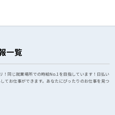
ログイン
閉じる
報一覧
る
スト
リ！同じ就業場所での時給No.1を目指しています！日払い
心してお仕事ができます。あなたにぴったりのお仕事を見つ