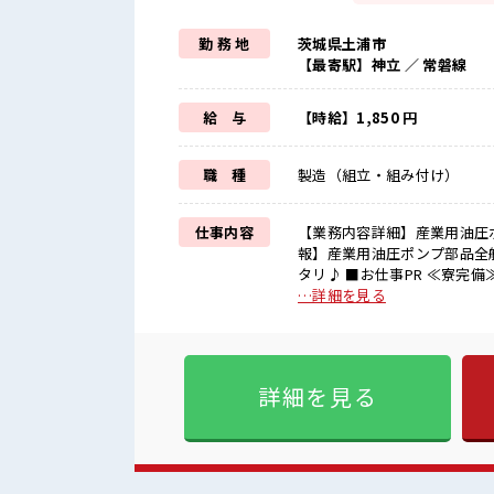
勤 務 地
茨城県土浦市
【最寄駅】神立 ／ 常磐線
給 与
【時給】1,850 円
職 種
製造（組立・組み付け）
仕事内容
【業務内容詳細】産業用油圧
報】産業用油圧ポンプ部品全般となります。 ※寮アリのお仕
タリ♪ ■お仕事PR ≪寮完備≫ ・一人暮らしをしてみたい。 ・地元から出て新しい場所で働い
てみたい。 ・すぐに働けて
…詳細を見る
です！ 赴任地までの交通費も
ょっとの残業で収入アップ≫ 
末は家族や友人と一緒にプライ
に合った期間で働ける≫ 福利厚生が整った
詳細を見る
る休憩室あり！ オンオフの切
も1日1H程度あるので給料の