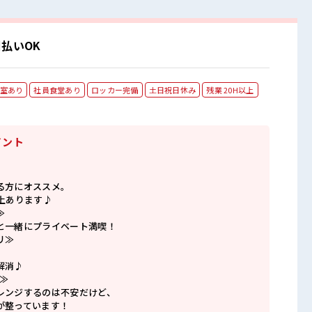
払いOK
室あり
社員食堂あり
ロッカー完備
土日祝日休み
残業 20H以上
イント
る方にオススメ。
上あります♪
≫
と一緒にプライベート満喫！
リ≫
解消♪
≫
レンジするのは不安だけど、
が整っています！