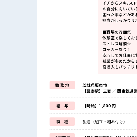
イチからスキルU
≪自分に向いてい
困った事などがあ
担当がしっかりサ
■職場の雰囲気
休憩室で楽しくお
ストレス解消☆
ロッカーあり！
安心してお仕事に
残業が多めだから
高収入もバッチリ
勤 務 地
茨城県坂東市
【最寄駅】三妻 ／ 関東鉄道
給 与
【時給】1,800 円
職 種
製造（組立・組み付け）