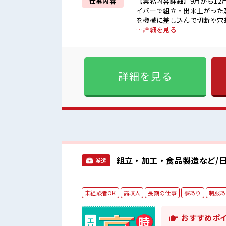
仕事内容
【業務内容詳細】9月から1
イバーで組立・出来上がった
を機械に差し込んで切断や穴あけ【取
業で稼げる≫ 高収入を希望さ
…詳細を見る
二日制≫ 週末は家族や友人と
で、 毎日の服装の悩み解消♪
ど、 しっかり働く環境が整っ
う！ ≪自分に向いている仕事
詳細を見る
ます！ ■職場の雰囲気 休憩室で楽しくおしゃべり！ ストレス解消☆ ロッカーあり！ 安心して
お仕事に集中♪ 残業が多め
せますよ！
組立・加工・食品製造など/日
派遣
未経験者OK
高収入
長期の仕事
寮あり
制服あ
おすすめポ