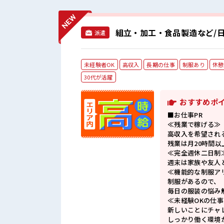
組立・加工・食品製造など/日
派遣
未経験者OK
高収入
長期の仕事
制服あり
休憩
30代が活躍
おすすめポ
■お仕事PR
≪残業で稼げる≫
高収入を希望され
残業は月20時間以
≪完全週休二日制
週末は家族や友人
≪機能的な制服ア
制服があるので、
毎日の服装の悩み
≪未経験OKの仕事
新しいことにチャ
しっかり働く環境