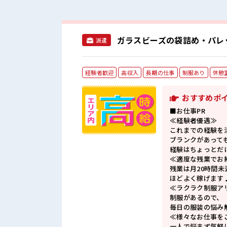
ガラスビーズの袋詰め・パレッ
派遣
経験者歓迎
高収入
長期の仕事
制服あり
休憩
おすすめポ
■お仕事PR
≪経験者優遇≫
これまでの経験を
ブランクがあって
経験はちょっとだ
≪適度な残業でお
残業は月20時間未
ほどよく稼げます
≪ラクラク制服ア
制服があるので、
毎日の服装の悩み
≪様々なお仕事を
一人で悩まず気軽