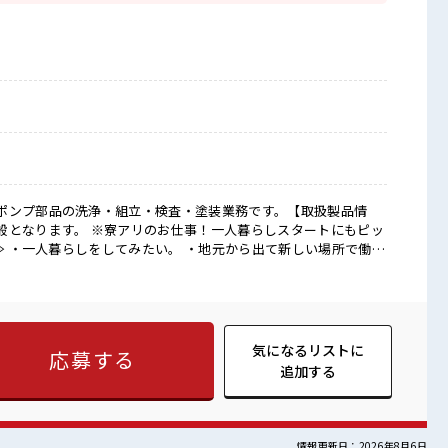
ポンプ部品の洗浄・組立・検査・塗装業務です。【取扱製品情
事！一人暮らしスタートにもピッ
稼げる仕事がしたい。 そんな方にピッタリな「寮あり」のお仕事
当社が負担(規定有)！ 遠方の方もご安心して応募ください！ ≪ち
残業は月20時間未満で、 ほどよく稼げます♪ ≪週休2日制≫ 週
ベート満喫！ 制服があると毎日の服選びに悩まずOK♪ ≪自分
派遣のお仕事です！ ■職場の雰囲気 しっかり休め
気になるリストに
応募する
替もできちゃう！ ロッカーあり！ 安心してお仕事に集中♪ 残業
追加する
上乗せも期待できそう！
情報更新日：2026年8月6日