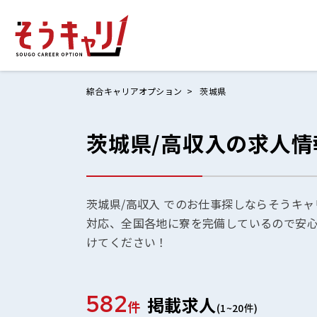
綜合キャリアオプション
茨城県
茨城県/高収入の求人情
ホームにもど
お仕事検索
お気に入りリ
茨城県/高収入 でのお仕事探しならそうキャ
対応、全国各地に寮を完備しているので安
お問い合わせ
けてください！
582
掲載求人
ログイン
件
(1~20件)