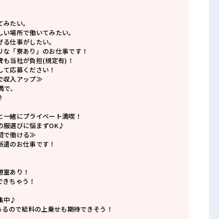
てみたい。
しい場所で働いてみたい。
げる仕事がしたい。
リな「寮あり」のお仕事です！
費も当社が負担(規定有)！
して応募ください！
で収入アップ≫
満で、
♪
と一緒にプライベート満喫！
の服選びに悩まずOK♪
間で働ける≫
派遣のお仕事です！
憩室あり！
できちゃう！
集中♪
度あるので給料の上乗せも期待できそう！