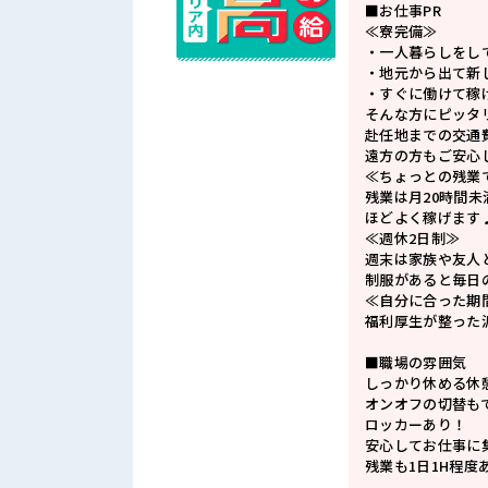
■お仕事PR
≪寮完備≫
・一人暮らしをし
・地元から出て新
・すぐに働けて稼
そんな方にピッタ
赴任地までの交通
遠方の方もご安心
≪ちょっとの残業
残業は月20時間未
ほどよく稼げます
≪週休2日制≫
週末は家族や友人
制服があると毎日
≪自分に合った期
福利厚生が整った
■職場の雰囲気
しっかり休める休
オンオフの切替も
ロッカーあり！
安心してお仕事に
残業も1日1H程