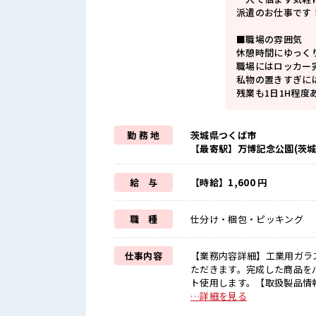
派遣のお仕事です
■職場の雰囲気
休憩時間にゆっく
職場にはロッカー
私物の置きすぎに
残業も1日1H程
勤 務 地
茨城県つくば市
【最寄駅】万博記念公園(茨城
給 与
【時給】1,600 円
職 種
仕分け・梱包・ピッキング
仕事内容
【業務内容詳細】工業用ガラ
ただきます。完成した商品を
ト使用します。【取扱製品情報】ガラスビーズ ■お仕事PR
活かしませんか？ ブランクが
…詳細を見る
な残業でお給料UP≫ 残業は