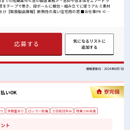
2月までの短期案件≪窓の製造業務≫・窓枠や窓本体をエアードラ
窓をテープで巻き、段ボールに梱包・組み立てに使うアルミ素材
扱製品情報】断熱性の高い住宅用の窓 ■お仕事PR ≪残
れる方にオススメ。 残業は月20時間以上あります♪ ≪完全週休
一緒にプライベート満喫！ ≪機能的な制服アリ≫ 制服があるの
 ≪未経験OKの仕事≫ 新しいことにチャレンジするのは不安だけ
ています！ イチからスキルUP・ステップUP目指していきましょ
が探せる≫ 困った事などがあれば、 担当がしっかりサポートし
気になるリストに
応募する
追加する
だからしっかり稼ぎたい方にもオススメ！ 高収入もバッチリ目指
情報更新日：2026年8月7日
寮完備
払いOK
り
休憩室あり
ロッカー完備
土日祝日休み
残業 20H未満
イント