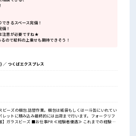
！
りできるスペース完備！
完備！
は注意が必要ですね★
度あるので給料の上乗せも期待できそう！
) ／ つくばエクスプレス
スビーズの梱包.詰替作業。梱包は紙袋もしくは一斗缶にいれてい
パレットに積み込み最終的には出荷まで行います。フォークリフ
 ≪経験者優遇≫ これまでの経験を
あっても大丈夫♪ 経験はちょっとだけ…という方もOK！ ≪適度
月20時間未満で、 ほどよく稼げます♪ ≪ラクラク制服アリ≫ 制服