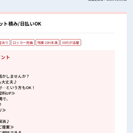
ト積み/日払いOK
室あり
ロッカー完備
残業 20H未満
30代が活躍
イント
活かしませんか？
も大丈夫♪
け…という方もOK！
給料UP≫
満で、
♪
リ≫
解消♪
ご提案≫
に相談できる、