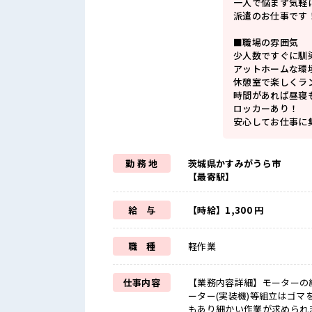
一人で悩まず気軽
派遣のお仕事です
■職場の雰囲気
少人数ですぐに馴
アットホームな環
休憩室で楽しくラ
時間があれば昼寝
ロッカーあり！
安心してお仕事に
勤 務 地
茨城県かすみがうら市
【最寄駅】
給 与
【時給】1,300 円
職 種
軽作業
仕事内容
【業務内容詳細】モーターの
ーター(実装機)等組立はゴ
もあり細かい作業が求められ