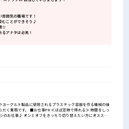
い雰囲気の職場です！
染むことができそう♪
境☆
あるアナタは必見！
やヨーグルト製品に使用されるプラスチック容器を作る機械の操
 ≪ほぼ定時で帰れる≫ 時間をしっ
ナシのお仕事♪ オンとオフをきっちり切り替えたい方にオスス
 もちろん男性の応募もOKですよ！ ≪髪型自由≫ 基本的に髪色自
ばOKです！ (規定有)≪動きやすい制服アリ≫ 制服があるの