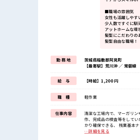
■職場の雰囲気
女性も活躍しやす
少人数ですぐに馴
アットホームな環
髪型にこだわりの
髪型自由な職場！
勤 務 地
茨城県稲敷郡阿見町
【最寄駅】荒川沖 ／ 常磐線
給 与
【時給】1,200 円
職 種
軽作業
仕事内容
清潔な工場内で、マーガリン
作、完成品の検査等をしていただく業務です。 ■お仕事PR
かり確保できる、 残業基本
メ！ ≪女性も活躍中の職場≫
…詳細を見る
由で明るすぎたり奇抜でなけれ