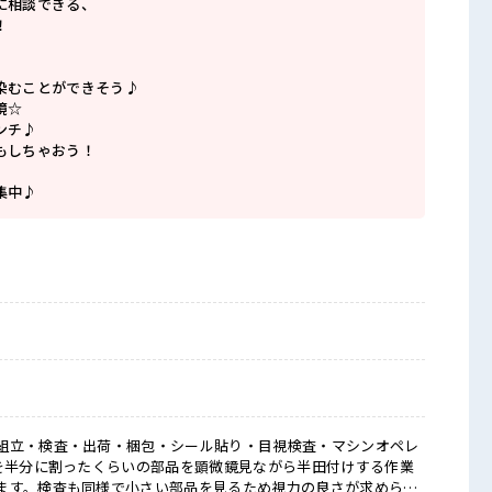
に相談できる、
！
染むことができそう♪
境☆
ンチ♪
もしちゃおう！
集中♪
組立・検査・出荷・梱包・シール貼り・目視検査・マシンオペレ
マを半分に割ったくらいの部品を顕微鏡見ながら半田付けする作業
ます。検査も同様で小さい部品を見るため視力の良さが求められ