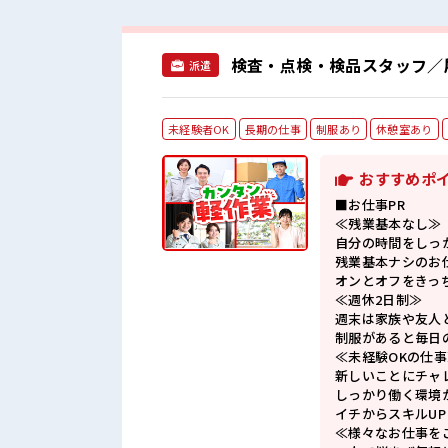
検査・点検・検品スタッフ／
派遣
未経験者OK
長期の仕事
制服あり
休憩室あり
おすすめポ
■お仕事PR
≪残業基本なし≫
自分の時間をしっ
残業基本ナシのお
オンとオフをきっ
≪週休2日制≫
週末は家族や友人
制服があると毎日
≪未経験OKの仕事
新しいことにチャ
しっかり働く環境
イチからスキルU
≪様々なお仕事を