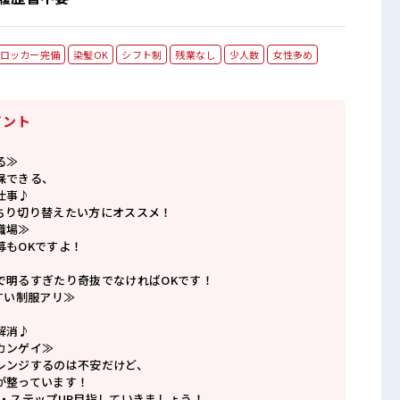
ロッカー完備
染髪OK
シフト制
残業なし
少人数
女性多め
イント
る≫
保できる、
仕事♪
ちり切り替えたい方にオススメ！
職場≫
募もOKですよ！
で明るすぎたり奇抜でなければOKです！
すい制服アリ≫
解消♪
カンゲイ≫
レンジするのは不安だけど、
が整っています！
P・ステップUP目指していきましょう！