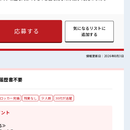
間をしっかり確保
事♪ オンとオフをきっちり切り替えたい方にオススメ！ ≪週休2
一緒にプライベート満喫！ 制服があると毎日の服選びに悩まず
 新しいことにチャレンジするのは不安だけど、 しっかり働く環境
キルUP・ステップUP目指していきましょう！ ≪様々なお仕事を
気になるリストに
応募する
 派遣のお仕事です！ ■職場の雰囲気 少人数ですぐ
追加する
ットホームな環境☆ 休憩室で楽しくランチ♪ 時間があれば昼寝
！ 安心してお仕事に集中♪
情報更新日：2026年8月3日
履歴書不要
ロッカー完備
残業なし
少人数
30代が活躍
イント
る≫