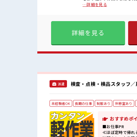
ます。【取扱製品情報】LEDライト ■お仕事PR ≪残業基本なし≫ 自分の時
…詳細を見る
できる、 残業基本ナシのお仕
日制≫ 週末は家族や友人と
OK♪ ≪未経験OKの仕事≫
が整っています！ イチからス
詳細を見る
ご提案≫ 一人で悩まず気軽に相談できる、
に馴染むことができそう♪ ア
もしちゃおう！ ロッカーあり
検査・点検・検品スタッフ／
派遣
未経験者OK
長期の仕事
制服あり
休憩室あり
おすすめポ
■お仕事PR
≪ほぼ定時で帰れ