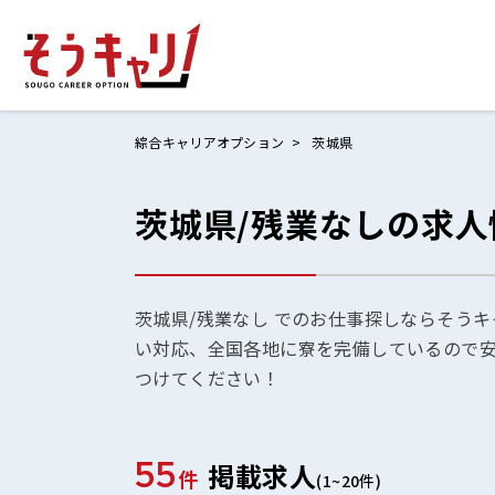
綜合キャリアオプション
茨城県
茨城県/残業なしの求人
ホームにもど
お仕事検索
お気に入りリ
茨城県/残業なし でのお仕事探しならそうキ
い対応、全国各地に寮を完備しているので
お問い合わせ
つけてください！
55
掲載求人
ログイン
件
(1~20件)