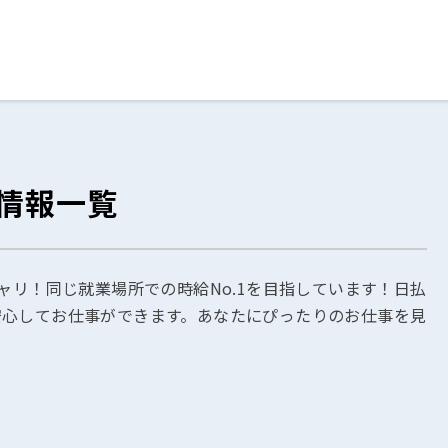
ログイン
閉じる
情報一覧
る
スト
ャリ！同じ就業場所での時給No.1を目指しています！日払
安心してお仕事ができます。あなたにぴったりのお仕事を見