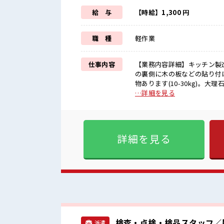
給 与
【時給】1,300 円
職 種
軽作業
仕事内容
【業務内容詳細】キッチン製造
の裏側に木の板などの貼り付
物あります(10-30kg)
【取扱製品情報】人工大理石 ■お仕事PR ≪ほぼ定時で帰れる≫ 時間をしっかり確保できる、
…詳細を見る
残業基本ナシのお仕事♪ オ
服アリ≫ 制服があるので、 
チャレンジするのは不安だけど
テップUP目指していきましょ
詳細を見る
ば、 担当がしっかりサポートします！ ■職場の雰囲気 一緒に働く仲
数の職場☆ 一息つける休憩ス
は注意が必要ですね★
検査・点検・検品スタッフ／
派遣