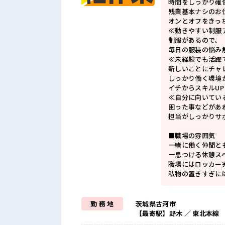
時間をしっかり確
残業基本ナシのお
オンとオフをきっ
≪動きやすい制服
制服があるので、
毎日の服装の悩み
≪未経験でも活躍
新しいことにチャ
しっかり働く環境
イチからスキルU
≪自分に向いてい
困った事などがあ
担当がしっかりサ
■職場の雰囲気
一緒に働く仲間と
一息つける休憩ス
職場にはロッカー
私物の置きすぎに
勤 務 地
茨城県古河市
【最寄駅】野木 ／ 東北本線