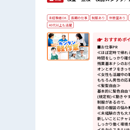
未経験者OK
長期の仕事
制服あり
休憩室あり
40代以上も活躍
おすすめポ
■お仕事PR
≪ほぼ定時で帰れ
時間をしっかり確
残業基本ナシのお
オンとオフをきっ
≪女性も活躍中の
もちろん男性の応
≪髪型自由≫
基本的に髪色自由
(規定有)≪動きや
制服があるので、
毎日の服装の悩み
≪未経験の方も大
新しいことにチャ
しっかり働く環境
イチからスキルU