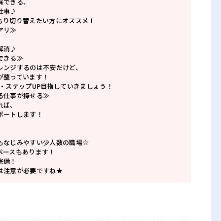
保できる、
仕事♪
ちり切り替えたい方にオススメ！
アリ≫
解消♪
できる≫
レンジするのは不安だけど、
が整っています！
P・ステップUP目指していきましょう！
る仕事が探せる≫
れば、
ポートします！
もなじみやすい少人数の職場☆
ペースもあります！
完備！
は注意が必要ですね★