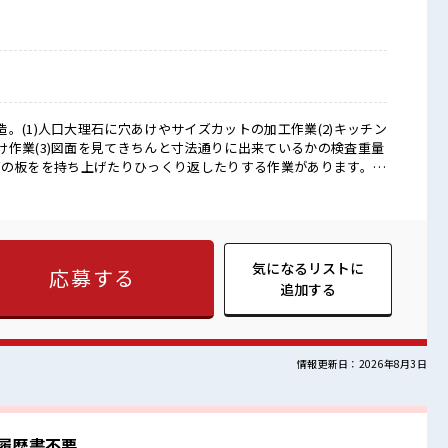
。(1)人口大理石に穴あけやサイズカットの加工作業(2)キッチン
け作業(3)図面を見てきちんと寸法通りに出来ているかの検査重量
。大理石の板をを持ち上げたりひっくり返したりする作業があります。
ンとオフをきっちり切り替えたい方にオススメ！ ≪動きやすい制
毎日の服装の悩み解消♪ ≪未経験でも活躍できる≫ 新しいことに
、 しっかり働く環境が整っています！ イチからスキルUP・ス
う！ ≪自分に向いている仕事が探せる≫ 困った事などがあれ
気になるリストに
応募する
間ともなじみやすい少人
追加する
ペースもあります！ 職場にはロッカー完備！ 私物の置きすぎに
情報更新日：2026年8月3日
履歴書不要