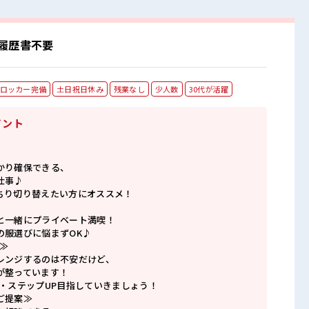
履歴書不要
ロッカー完備
土日祝日休み
残業なし
少人数
30代が活躍
イント
かり確保できる、
仕事♪
ちり切り替えたい方にオススメ！
と一緒にプライベート満喫！
の服選びに悩まずOK♪
≫
レンジするのは不安だけど、
が整っています！
P・ステップUP目指していきましょう！
ご提案≫