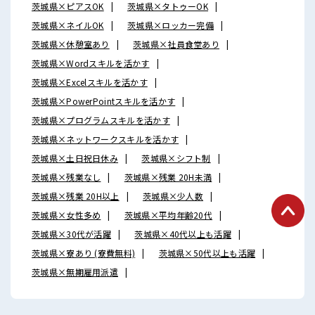
茨城県×ピアスOK
茨城県×タトゥーOK
茨城県×ネイルOK
茨城県×ロッカー完備
茨城県×休憩室あり
茨城県×社員食堂あり
茨城県×Wordスキルを活かす
茨城県×Excelスキルを活かす
茨城県×PowerPointスキルを活かす
茨城県×プログラムスキルを活かす
茨城県×ネットワークスキルを活かす
茨城県×土日祝日休み
茨城県×シフト制
茨城県×残業なし
茨城県×残業 20H未満
茨城県×残業 20H以上
茨城県×少人数
茨城県×女性多め
茨城県×平均年齢20代
茨城県×30代が活躍
茨城県×40代以上も活躍
茨城県×寮あり (寮費無料)
茨城県×50代以上も活躍
茨城県×無期雇用派遣