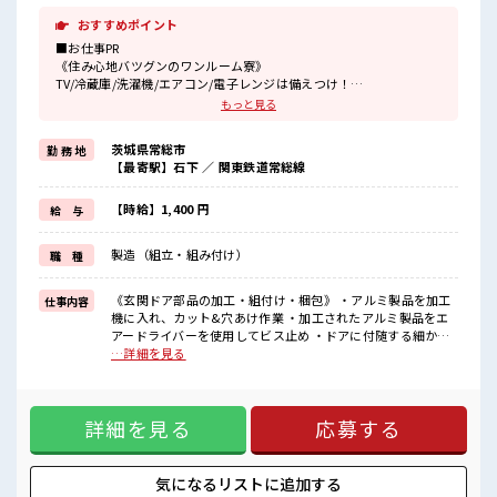
おすすめポイント
■お仕事PR
《住み心地バツグンのワンルーム寮》
TV/冷蔵庫/洗濯機/エアコン/電子レンジは備えつけ！
寮費は「無料」です！
もっと見る
現地までの赴任交通費規定支給！
寮には駐車場があるのでマイカーの持ち込みOK！
茨城県常総市
勤 務 地
【最寄駅】石下 ／ 関東鉄道常総線
《住宅パーツの組立・部品付け・梱包のオシゴト》
あなたのライフスタイルに合わせて勤務時間が選べます♪
明るすぎたり奇抜すぎはNGですが基本的に髪型自由でOK(詳しくは
【時給】1,400 円
給 与
担当へ)☆
制服アリなのでナニ着ていこうか朝の悩みが解消♪
製造（組立・組み付け）
職 種
制服通勤OK！
最初は誰でも未経験スタート！
イチからスキルUP・ステップUPしていきましょう♪
《玄関ドア部品の加工・組付け・梱包》 ・アルミ製品を加工
仕事内容
一息つける休憩スペースもあります！
機に入れ、カット&穴あけ作業 ・加工されたアルミ製品をエ
アードライバーを使用してビス止め ・ドアに付随する細かい
■職場の雰囲気
備品の組付け ・完成品の梱包 ※寮アリのお仕事！一人暮らし
…詳細を見る
《男女スタッフさん活躍中》フォロー体制ばっちり！
スタートにもピッタリ♪ ■お仕事PR 《住み心地バツグンのワ
無料駐車場完備！
ンルーム寮》 TV/冷蔵庫/洗濯機/エアコン/電子レンジは備え
休憩室完備！
つけ！ 寮費は「無料」です！ 現地までの赴任交通費規定支
ロッカー完備！
詳細を見る
応募する
給！ 寮には駐車場があるのでマイカーの持ち込みOK！ 《住
食堂完備(1食約350円ほど)！
宅パーツの組立・部品付け・梱包のオシゴト》 あなたのライ
いたるところに自販機あり！
フスタイルに合わせて勤務時間が選べます♪ 明るすぎたり奇
キレイに整備された働きやすい職場です！
抜すぎはNGですが基本的に髪型自由でOK(詳しくは担当へ)☆
気になるリストに
追加する
#ryo
制服アリなのでナニ着ていこうか朝の悩みが解消♪ 制服通勤