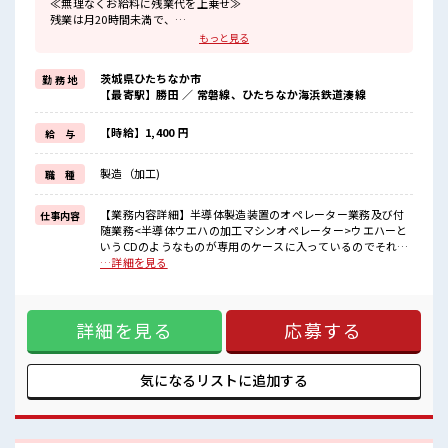
≪無理なくお給料に残業代を上乗せ≫
残業は月20時間未満で、
ほどよく稼げます♪
もっと見る
≪髪型自由≫
基本的に髪色自由で明るすぎたり奇抜でなければOKです！
茨城県ひたちなか市
勤 務 地
(規定有)制服があると毎日の服選びに悩まずOK♪
【最寄駅】勝田 ／ 常磐線、ひたちなか海浜鉄道湊線
≪未経験OKの仕事≫
新しいことにチャレンジするのは不安だけど、
しっかり働く環境が整っています！
【時給】1,400 円
給 与
イチからスキルUP・ステップUP目指していきましょう！
≪様々なお仕事をご提案≫
製造（加工)
職 種
一人で悩まず気軽に相談できる、
派遣のお仕事です！
【業務内容詳細】半導体製造装置のオペレーター業務及び付
仕事内容
■職場の雰囲気
随業務<半導体ウエハの加工マシンオペレーター>ウエハーと
髪型にこだわりのあるアナタは必見！
いうCDのようなものが専用のケースに入っているのでそれを
髪型自由な職場！
所定の位置にセットして機械操作をしていただきます。その
…詳細を見る
一息つける休憩スペースもあります！
後、加工できているか確認するため顕微鏡を使って検査して
持ち物が多いあなたにもぴったり☆
いただきます。※簡単なPC操作あり※クリーンルーム内作業
ロッカー付き職場♪
です。【取扱製品情報】半導体製造装置 ■お仕事PR ≪無理な
詳細を見る
応募する
くお給料に残業代を上乗せ≫ 残業は月20時間未満で、 ほどよ
く稼げます♪ ≪髪型自由≫ 基本的に髪色自由で明るすぎたり
奇抜でなければOKです！ (規定有)制服があると毎日の服選び
に悩まずOK♪ ≪未経験OKの仕事≫ 新しいことにチャレンジ
気になるリストに
追加する
するのは不安だけど、 しっかり働く環境が整っています！ イ
チからスキルUP・ステップUP目指していきましょう！ ≪
様々なお仕事をご提案≫ 一人で悩まず気軽に相談できる、 派
遣のお仕事です！ ■職場の雰囲気 髪型にこだわりのあるアナ