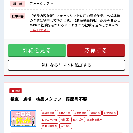
≪収入アップを目指せる≫
フォークリフト
職 種
高時給だらけの派遣のお仕事です！
■職場の雰囲気
【業務内容詳細】フォークリフト使用の運搬作業、出荷準備
仕事内容
“コジンマリ”が好きな方にもお勧め！！
の作業に従事して頂きます。【取扱製品情報】お菓子 ■お仕
少人数の職場です♪
事PR ≪経験を活かせる≫ これまでの経験を活かしませんか？
休憩室で楽しくおしゃべり！
ブランクがあっても大丈夫♪ 経験はちょっとだけ…という方
…詳細を見る
ストレス解消☆
もOK！ ≪1日1時間程の残業で収入アップ≫ 残業は月20時間
持ち物が多いあなたにもぴったり☆
未満で、 ほどよく稼げます♪ ≪ラクラク制服アリ≫ 制服があ
ロッカー付き職場♪
るので、 毎日の服装の悩み解消♪ ≪収入アップを目指せる≫
詳細を見る
応募する
高時給だらけの派遣のお仕事です！ ■職場の雰囲気 “コジン
マリ”が好きな方にもお勧め！！ 少人数の職場です♪ 休憩室
で楽しくおしゃべり！ ストレス解消☆ 持ち物が多いあなたに
もぴったり☆ ロッカー付き職場♪
気になるリストに
追加する
派遣
検査・点検・検品スタッフ／履歴書不要
経験者歓迎
長期の仕事
扶養範囲内
制服あり
休憩室あり
ロッカー完備
染髪OK
ピアスOK
土日祝日休み
残業 20H未満
女性多め