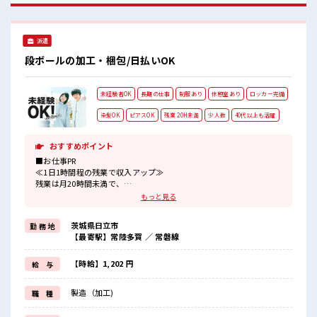
きましょ！ 程よく残業あり！
派遣
段ボールの加工・梱包/日払いOK
未経験者OK
長期の仕事
制服あり
休憩室あり
ロッカー完備
染髪OK
ピアスOK
残業 20H未満
少人数
40代以上も活躍
おすすめポイント
■お仕事PR
≪1日1時間程の残業で収入アップ≫
残業は月20時間未満で、
ほどよく稼げます♪
もっと見る
≪ヘアカラーOKで自由な雰囲気の職場≫
明るすぎたり奇抜でなければ基本的に自由！
茨城県日立市
勤 務 地
(規定有)≪動きやすい制服アリ≫
【最寄駅】常陸多賀 ／ 常磐線
制服があるので、
毎日の服装の悩み解消♪
≪未経験の方も大カンゲイ≫
【時給】1,202 円
給 与
新しいことにチャレンジするのは不安だけど、
しっかり働く環境が整っています！
製造（加工)
職 種
イチからスキルUP・ステップUP目指していきましょう！
≪自分に合った期間で働ける≫