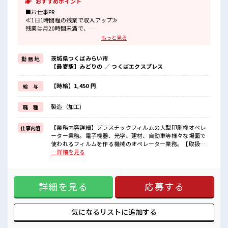
おすすめポイント
■お仕事PR
≪1日1時間程の残業で収入アップ≫
残業は月20時間未満で、
ほどよく稼げます♪
もっと見る
≪ラクラク制服アリ≫
制服があるので、
茨城県つくばみらい市
勤 務 地
毎日の服装の悩み解消♪
【最寄駅】みどりの ／ つくばエクスプレス
≪未経験でも活躍できる≫
新しいことにチャレンジするのは不安だけど、
しっかり働く環境が整っています！
【時給】1,450 円
給 与
イチからスキルUP・ステップUP目指していきましょう！
≪自分に向いている仕事が探せる≫
製造（加工)
職 種
困った事などがあれば、
担当がしっかりサポートします！
【業務内容詳細】プラスチックフィルムの大型印刷機オペレ
仕事内容
■職場の雰囲気
ーター業務。電子機器、光学、建材、自動車等様々な場面で
一緒に働く仲間ともなじみやすい少人数の職場☆
使われるフィルムを作る機械のオペレーター業務。【取扱製
20代が多数活躍中！
品情報】溶剤、フィルム ■お仕事PR ≪1日1時間程の残業で収
…詳細を見る
社会人経験が浅くてもOK！
入アップ≫ 残業は月20時間未満で、 ほどよく稼げます♪ ≪ラ
ここから経験積んでいきましょ！
クラク制服アリ≫ 制服があるので、 毎日の服装の悩み解消♪
休憩時間にゆっくりできるスペース完備！
≪未経験でも活躍できる≫ 新しいことにチャレンジするのは
詳細を見る
応募する
不安だけど、 しっかり働く環境が整っています！ イチからス
キルUP・ステップUP目指していきましょう！ ≪自分に向い
ている仕事が探せる≫ 困った事などがあれば、 担当がしっか
りサポートします！ ■職場の雰囲気 一緒に働く仲間ともなじ
気になるリストに
追加する
みやすい少人数の職場☆ 20代が多数活躍中！ 社会人経験が浅
くてもOK！ ここから経験積んでいきましょ！ 休憩時間にゆ