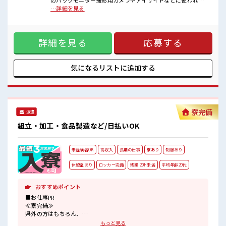
のバックモニター撮影用カメラやアイサイトなどに使われる
■職場の雰囲気
小型カメラ【重さ大きさ】手のひらサイズ ■お仕事PR ≪適度
…詳細を見る
派手すぎなければ多少のヘアカラーもOKなのはウレシイPoint☆
な残業でお給料UP≫ 残業は月20時間未満で、 ほどよく稼げ
しっかり休める休憩室あり！
ます♪ ≪ヘアカラーOKで自由な雰囲気の職場≫ 明るすぎた
オンオフの切替もできちゃう！
り奇抜でなければ基本的に自由！ (規定有)≪ラクラク制服ア
程よく残業あり！
詳細を見る
応募する
リ≫ 制服があるので、 毎日の服装の悩み解消♪ ≪未経験の方
も大カンゲイ≫ 新しいことにチャレンジするのは不安だけ
ど、 しっかり働く環境が整っています！ イチからスキルUP・
ステップUP目指していきましょう！ ≪様々なお仕事をご提案
気になるリストに
追加する
≫ 一人で悩まず気軽に相談できる、 派遣のお仕事です！ ■職
場の雰囲気 派手すぎなければ多少のヘアカラーもOKなのはウ
レシイPoint☆ しっかり休める休憩室あり！ オンオフの切替
もできちゃう！ 程よく残業あり！
寮完備
派遣
組立・加工・食品製造など/日払いOK
未経験者OK
高収入
長期の仕事
寮あり
制服あり
休憩室あり
ロッカー完備
残業 20H未満
平均年齢20代
おすすめポイント
■お仕事PR
≪寮完備≫
県外の方はもちろん、
通勤にはちょっと遠い…という県内の方もOK！
もっと見る