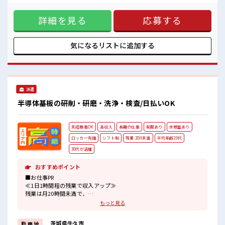
ロッカーあり！
髪型や髪色自由♪ (規定有)制服があると毎日の服選びに悩ま
安心してお仕事に集中♪
ずOK♪ ≪未経験OKの仕事≫ 新しいことにチャレンジするの
詳細を見る
応募する
は不安だけど、 しっかり働く環境が整っています！ イチから
スキルUP・ステップUP目指していきましょう！ ≪様々なお
仕事をご提案≫ 一人で悩まず気軽に相談できる、 派遣のお仕
事です！ ■職場の雰囲気 キバツ過ぎなければ髪色・髪型は自
気になるリストに
追加する
由！ あなたの個性を大事にできます♪ 休憩室でホッと一息リ
フレッシュ！ ロッカーあり！ 安心してお仕事に集中♪
派遣
半導体基板の研削・研磨・洗浄・検査/日払いOK
未経験者OK
高収入
長期の仕事
制服あり
休憩室あり
ロッカー完備
シフト制
残業 20H未満
平均年齢20代
30代が活躍
おすすめポイント
■お仕事PR
≪1日1時間程の残業で収入アップ≫
残業は月20時間未満で、
ほどよく稼げます♪
もっと見る
≪動きやすい制服アリ≫
制服があるので、
茨城県牛久市
勤 務 地