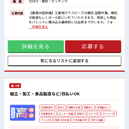
仕分け・梱包・ピッキング
職 種
一人で悩まず気軽に相談できる、
派遣のお仕事です！
【業務内容詳細】工業用ガラスビーズの梱包.詰替作業。梱包
仕事内容
■職場の雰囲気
は紙袋もしくは一斗缶にいれていただきます。完成した商品
休憩時間にゆっくりできるスペース完備！
をパレットに積み込み最終的には出荷まで行います。フォー
職場にはロッカー完備！
クリフト使用します。【取扱製品情報】ガラスビーズ ■お仕
…詳細を見る
私物の置きすぎには注意が必要ですね★
事PR ≪経験者優遇≫ これまでの経験を活かしませんか？ ブラ
残業も1日1H程度あるので給料の上乗せも期待できそう！
ンクがあっても大丈夫♪ 経験はちょっとだけ…という方も
OK！ ≪適度な残業でお給料UP≫ 残業は月20時間未満で、 ほ
詳細を見る
応募する
どよく稼げます♪ ≪ラクラク制服アリ≫ 制服があるので、 毎
日の服装の悩み解消♪ ≪様々なお仕事をご提案≫ 一人で悩ま
ず気軽に相談できる、 派遣のお仕事です！ ■職場の雰囲気 休
憩時間にゆっくりできるスペース完備！ 職場にはロッカー完
気になるリストに
追加する
備！ 私物の置きすぎには注意が必要ですね★ 残業も1日1H程
度あるので給料の上乗せも期待できそう！
派遣
組立・加工・食品製造など/日払いOK
未経験者OK
高収入
長期の仕事
制服あり
休憩室あり
社員食堂あり
ロッカー完備
染髪OK
ピアスOK
タトゥーOK
ネイルOK
残業 20H未満
平均年齢20代
30代が活躍