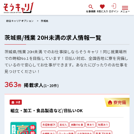
仕事検索
お気に入り
ログイン
メニュー
綜合キャリアオプション
茨城県
茨城県/残業 20H未満の求人情報一覧
茨城県/残業 20H未満 でのお仕事探しならそうキャリ！同じ就業場所
での時給No.1を目指しています！日払い対応、全国各地に寮を完備し
ているので安心してお仕事ができます。あなたにぴったりのお仕事を
見つけてください！
363
掲載求人
件
(1~20件)
寮完備
派遣
組立・加工・食品製造など/日払いOK
未経験者OK
高収入
長期の仕事
寮あり
制服あり
休憩室あり
ロッカー完備
土日祝日休み
残業 20H未満