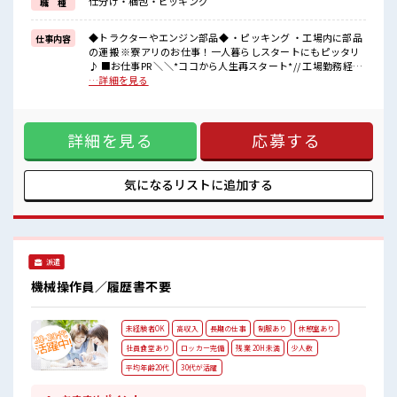
仕分け・梱包・ピッキング
職 種
■■1年半で満了金最大55万円■■
(内訳)
◆トラクターやエンジン部品◆ ・ピッキング ・工場内に部品
仕事内容
◆満了金最大55万円
の運搬 ※寮アリのお仕事！一人暮らしスタートにもピッタリ
→3ヶ月満了:5万円
♪ ■お仕事PR ＼＼*ココから人生再スタート*// 工場勤務経験
→6ヶ月満了:10万円
ある方もない方もみ～んな高時給Start！ 福利厚生の充実した
…詳細を見る
→12ヶ月満了:15万円
大手メーカーで働きませんか？？ 《おすすめポイント》 ・高
→18ヶ月満了:25万円
時給1900円！ ・直接雇用あり(契約社員) ・充実の研修で未経
験もOK◎ ・工場内にコンビニあり ■■1年半で満了金最大55
■職場の雰囲気
詳細を見る
応募する
万円■■ (内訳) ◆満了金最大55万円 →3ヶ月満了:5万円
20代・30代の方活躍中★
→6ヶ月満了:10万円 →12ヶ月満了:15万円 →18ヶ月満
駐車場・休憩室・ロッカー完備！
了:25万円 ■職場の雰囲気 20代・30代の方活躍中★ 駐車場・
荷物が多い方も安心ですね♪
休憩室・ロッカー完備！ 荷物が多い方も安心ですね♪ さらに
気になるリストに
追加する
さらに安くておいしい食堂あり！
安くておいしい食堂あり！ 毎日あったかいご飯がたべられま
毎日あったかいご飯がたべられます◎
す◎ 無料の制服あり！ 事前準備不要なのもうれしい♪ #ryo
無料の制服あり！
事前準備不要なのもうれしい♪
#ryo
#SOGO祝金
派遣
機械操作員／履歴書不要
未経験者OK
高収入
長期の仕事
制服あり
休憩室あり
社員食堂あり
ロッカー完備
残業 20H未満
少人数
平均年齢20代
30代が活躍