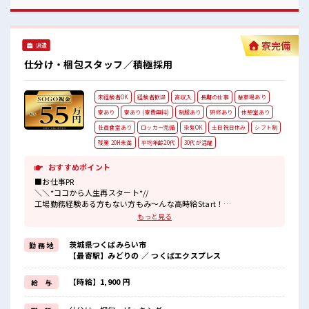
囲気 女性も活躍しやすい雰囲気の職場です！ 髪型・髪色自由
♪ 派手過ぎなければOKだから、 モチベーションもUP！ 一息
つける休憩スペースもあります！ 程よく残業あり！
寮完備
派遣
仕分け・梱包スタッフ／積極採用
未経験者OK
経験者歓迎
高収入
長期の仕事
駐車場あり
寮あり
寮あり (寮費無料)
制服あり
研修あり
休憩室あり
社員食堂あり
ロッカー完備
染髪OK
土日祝日休み
シフト制
残業 20H未満
平均年齢20代
30代が活躍
おすすめポイント
■お仕事PR
＼＼*ココから人生再スタート*//
工場勤務経験ある方もない方もみ～んな高時給Start！
福利厚生の充実した大手メーカーで働きませんか？？
もっと見る
茨城県つくばみらい市
勤 務 地
《おすすめポイント》
【最寄駅】みどりの ／ つくばエクスプレス
・高時給1900円！
・直接雇用あり(契約社員)
【時給】1,900 円
給 与
・充実の研修で未経験もOK◎
・工場内にコンビニあり