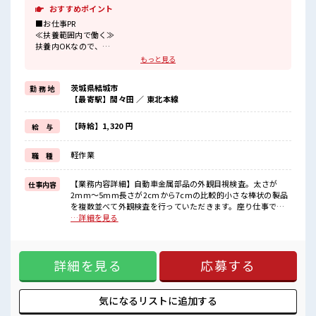
おすすめポイント
■お仕事PR
≪扶養範囲内で働く≫
扶養内OKなので、
主婦&主夫さんも気軽にご応募くださいね♪
もっと見る
≪経験者優遇≫
これまでの経験を活かしませんか？
茨城県結城市
勤 務 地
ブランクがあっても大丈夫♪
【最寄駅】間々田 ／ 東北本線
経験はちょっとだけ…という方もOK！
≪女性も活躍中の職場≫
もちろん男性の応募もOKですよ！
【時給】1,320 円
給 与
≪無理なくお給料に残業代を上乗せ≫
残業は月20時間未満で、
軽作業
職 種
ほどよく稼げます♪
≪週休2日制≫
週末は家族や友人と一緒にプライベート満喫！
【業務内容詳細】自動車金属部品の外観目視検査。太さが
仕事内容
≪モチベーションもUP≫
2mm～5mm長さが2cmから7cmの比較的小さな棒状の製品
派手過ぎなければ髪型や髪色自由♪
を複数並べて外観検査を行っていただきます。座り仕事で
(規定有)
す。【取扱製品情報】自動車金属部品 ■お仕事PR ≪扶養範囲
…詳細を見る
内で働く≫ 扶養内OKなので、 主婦&主夫さんも気軽にご応募
■職場の雰囲気
くださいね♪ ≪経験者優遇≫ これまでの経験を活かしません
女性も活躍しやすい雰囲気の職場です！
か？ ブランクがあっても大丈夫♪ 経験はちょっとだけ…とい
髪型・髪色自由♪
詳細を見る
応募する
う方もOK！ ≪女性も活躍中の職場≫ もちろん男性の応募も
派手過ぎなければOKだから、
OKですよ！ ≪無理なくお給料に残業代を上乗せ≫ 残業は月
モチベーションもUP！
20時間未満で、 ほどよく稼げます♪ ≪週休2日制≫ 週末は家
一息つける休憩スペースもあります！
族や友人と一緒にプライベート満喫！ ≪モチベーションも
気になるリストに
追加する
程よく残業あり！
UP≫ 派手過ぎなければ髪型や髪色自由♪ (規定有) ■職場の雰