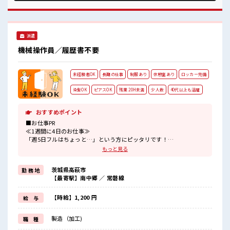
れば髪色・髪型は自由！ あなたの個性を大事にできます♪ ロ
ッカーあり！ 安心してお仕事に集中♪
派遣
機械操作員／履歴書不要
未経験者OK
長期の仕事
制服あり
休憩室あり
ロッカー完備
染髪OK
ピアスOK
残業 20H未満
少人数
40代以上も活躍
おすすめポイント
■お仕事PR
≪1週間に4日のお仕事≫
「週5日フルはちょっと…」という方にピッタリです！
≪無理なくお給料に残業代を上乗せ≫
もっと見る
残業は月20時間未満で、
ほどよく稼げます♪
茨城県高萩市
勤 務 地
≪髪型自由≫
【最寄駅】南中郷 ／ 常磐線
基本的に髪色自由で明るすぎたり奇抜でなければOKです！
(規定有)≪機能的な制服アリ≫
制服があるので、
【時給】1,200 円
給 与
毎日の服装の悩み解消♪
≪未経験の方も大カンゲイ≫
製造（加工)
職 種
新しいことにチャレンジするのは不安だけど、
しっかり働く環境が整っています！