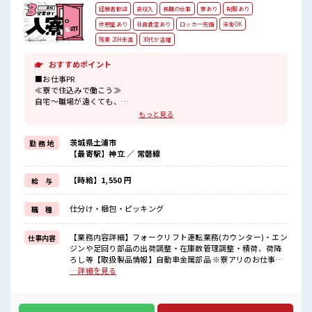
経験者歓迎
高収入
長期の仕事
寮あり
制服あり
休憩室あり
社員食堂あり
ロッカー完備
染髪OK
残業 20H未満
30代が活躍
おすすめポイント
■お仕事PR
≪寮で住込みで働こう≫
自宅～職場が遠くても、
興味があれば安心して応募できちゃう！
もっと見る
自分で部屋を借りるより安く住めちゃうかも？
≪経験者優遇≫
茨城県土浦市
勤 務 地
これまでの経験を活かしませんか？
【最寄駅】神立 ／ 常磐線
ブランクがあっても大丈夫♪
経験はちょっとだけ…という方もOK！
≪適度な残業でお給料UP≫
【時給】1,550 円
給 与
残業は月20時間未満で、
ほどよく稼げます♪
仕分け・梱包・ピッキング
職 種
≪髪型自由≫
基本的に髪色自由で明るすぎたり奇抜でなければOKです！
(規定有)≪動きやすい制服アリ≫
【業務内容詳細】フォークリフト運転業務(カウンター)・エン
仕事内容
制服があるので、
ジンや足回り部品の出荷調整・在庫数管理調整・積荷、荷降
毎日の服装の悩み解消♪
ろし等【取扱製品情報】自動車金属部品 ※寮アリのお仕事！
一人暮らしスタートにもピッタリ♪ ■お仕事PR ≪寮で住込み
…詳細を見る
■職場の雰囲気
で働こう≫ 自宅～職場が遠くても、 興味があれば安心して応
明るすぎたり奇抜過ぎなければヘアカラーOK！
募できちゃう！ 自分で部屋を借りるより安く住めちゃうか
休憩室で楽しくおしゃべり！
も？ ≪経験者優遇≫ これまでの経験を活かしませんか？ ブラ