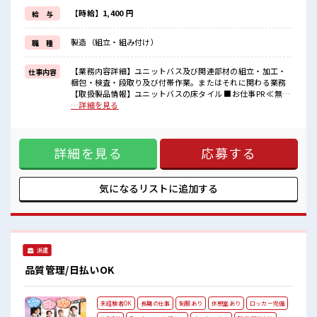
毎日の服装の悩み解消♪
≪未経験OKの仕事≫
【時給】1,400 円
給 与
新しいことにチャレンジするのは不安だけど、
しっかり働く環境が整っています！
製造（組立・組み付け）
職 種
イチからスキルUP・ステップUP目指していきましょう！
≪自分に向いている仕事が探せる≫
困った事などがあれば、
【業務内容詳細】ユニットバス及び関連部材の組立・加工・
仕事内容
担当がしっかりサポートします！
梱包・検査・段取り及び付帯作業。またはそれに関わる業務
【取扱製品情報】ユニットバスの床タイル ■お仕事PR ≪無理
■職場の雰囲気
なくお給料に残業代を上乗せ≫ 残業は月20時間未満で、 ほど
…詳細を見る
少人数でアットホームな雰囲気の職場！
よく稼げます♪ ≪完全週休二日制≫ 週末は家族や友人と一緒
20代活躍中のフレッシュな職場です☆
にプライベート満喫！ ≪機能的な制服アリ≫ 制服があるの
休憩室で自分タイム！
で、 毎日の服装の悩み解消♪ ≪未経験OKの仕事≫ 新しいこ
のんびりスマホチェック♪
詳細を見る
応募する
とにチャレンジするのは不安だけど、 しっかり働く環境が整
ロッカーあり！
っています！ イチからスキルUP・ステップUP目指していき
安心してお仕事に集中♪
ましょう！ ≪自分に向いている仕事が探せる≫ 困った事など
があれば、 担当がしっかりサポートします！ ■職場の雰囲気
気になるリストに
追加する
少人数でアットホームな雰囲気の職場！ 20代活躍中のフレッ
シュな職場です☆ 休憩室で自分タイム！ のんびりスマホチェ
ック♪ ロッカーあり！ 安心してお仕事に集中♪
派遣
品質管理/日払いOK
未経験者OK
長期の仕事
制服あり
休憩室あり
ロッカー完備