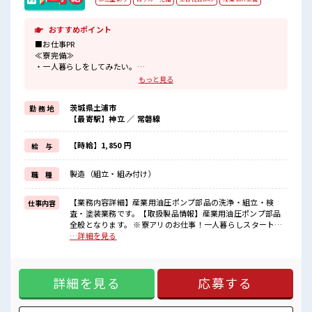
おすすめポイント
■お仕事PR
≪寮完備≫
・一人暮らしをしてみたい。
・地元から出て新しい場所で働いてみたい。
もっと見る
・すぐに働けて稼げる仕事がしたい。
そんな方にピッタリな「寮あり」のお仕事です！
茨城県土浦市
勤 務 地
赴任地までの交通費も当社が負担(規定有)！
【最寄駅】神立 ／ 常磐線
遠方の方もご安心して応募ください！
≪ちょっとの残業で収入アップ≫
残業は月20時間未満で、
【時給】1,850 円
給 与
ほどよく稼げます♪
≪週休2日制≫
製造（組立・組み付け）
職 種
週末は家族や友人と一緒にプライベート満喫！
制服があると毎日の服選びに悩まずOK♪
≪自分に合った期間で働ける≫
【業務内容詳細】産業用油圧ポンプ部品の洗浄・組立・検
仕事内容
福利厚生が整った派遣のお仕事です！
査・塗装業務です。【取扱製品情報】産業用油圧ポンプ部品
全般となります。 ※寮アリのお仕事！一人暮らしスタートに
■職場の雰囲気
もピッタリ♪ ■お仕事PR ≪寮完備≫ ・一人暮らしをしてみた
…詳細を見る
しっかり休める休憩室あり！
い。 ・地元から出て新しい場所で働いてみたい。 ・すぐに働
オンオフの切替もできちゃう！
けて稼げる仕事がしたい。 そんな方にピッタリな「寮あり」
ロッカーあり！
のお仕事です！ 赴任地までの交通費も当社が負担(規定有)！
安心してお仕事に集中♪
詳細を見る
応募する
遠方の方もご安心して応募ください！ ≪ちょっとの残業で収
残業も1日1H程度あるので給料の上乗せも期待できそう！
入アップ≫ 残業は月20時間未満で、 ほどよく稼げます♪ ≪週
休2日制≫ 週末は家族や友人と一緒にプライベート満喫！ 制