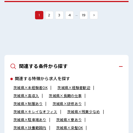
っくりできるスペース完備！
…
1
2
3
4
19
>
関連する条件から探す
関連する特徴から求人を探す
茨城県×未経験者OK
茨城県×経験者歓迎
茨城県×高収入
茨城県×長期の仕事
茨城県×制服あり
茨城県×研修あり
茨城県×キレイなオフィス
茨城県×残業少なめ
茨城県×駐車場あり
茨城県×寮あり
茨城県×扶養範囲内
茨城県×染髪OK