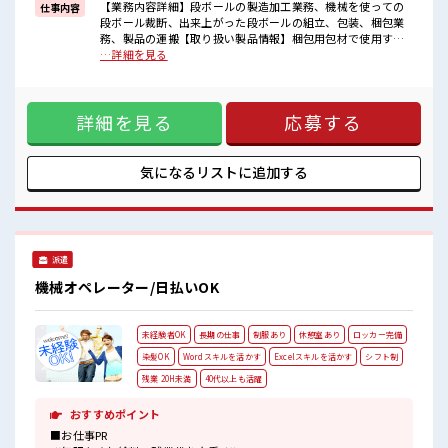
福利厚生が整った派遣のお仕事です！
【業務内容詳細】段ボールの製造加工業務、機械を使っての
仕事内容
段ボール裁断、出来上がった段ボールの組立、包装、梱包業
■職場の雰囲気
務、製品の運搬【取り扱い製品情報】梱包用包材で使用する
『少人数』だからコミュニケーションも取りやすい？
段ボールの製造【重量】ほとんどなし ■お仕事PR ≪1日1時間
…詳細を見る
髪型にこだわりのあるアナタは必見！
程の残業で収入アップ≫ 残業は月20時間未満で、 ほどよく稼
髪型自由な職場！
げます♪ ≪ヘアカラーOKで自由な雰囲気の職場≫ 明るすぎ
休憩室でホッと一息リフレッシュ！
たり奇抜でなければ基本的に自由！ (規定有)≪動きやすい制
詳細を見る
応募する
服アリ≫ 制服があるので、 毎日の服装の悩み解消♪ ≪未経験
の方も大カンゲイ≫ 新しいことにチャレンジするのは不安だ
けど、 しっかり働く環境が整っています！ イチからスキル
UP・ステップUP目指していきましょう！ ≪自分に合った期
気になるリストに
追加する
間で働ける≫ 福利厚生が整った派遣のお仕事です！ ■職場の
雰囲気 『少人数』だからコミュニケーションも取りやすい？
髪型にこだわりのあるアナタは必見！ 髪型自由な職場！ 休憩
室でホッと一息リフレッシュ！
派遣
機械オペレーター/日払いOK
未経験者OK
長期の仕事
制服あり
休憩室あり
ロッカー完備
染髪OK
Wordスキルを活かす
Excelスキルを活かす
シフト制
残業 20H未満
40代以上も活躍
おすすめポイント
■お仕事PR