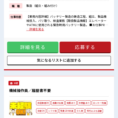
しっかり働く環境が整っています！
製造（組立・組み付け）
職 種
イチからスキルUP・ステップUP目指していきましょう！
≪自分に合った期間で働ける≫
福利厚生が整った派遣のお仕事です！
【業務内容詳細】バッテリー製造の鋳造工程、組立、製品機
仕事内容
械投入、バリ取り、検査業務【取扱製品情報】エレベーター
■職場の雰囲気
やATMに使用される緊急時用バッテリー製造。 ■お仕事PR ≪
『少人数』だからコミュニケーションも取りやすい？
無理なくお給料に残業代を上乗せ≫ 残業は月20時間未満で、
…詳細を見る
キバツ過ぎなければ髪色・髪型は自由！
ほどよく稼げます♪ ≪髪型自由≫ 基本的に髪色自由で明るす
あなたの個性を大事にできます♪
ぎたり奇抜でなければOKです！ (規定有)≪ラクラク制服アリ
休憩室で自分タイム！
≫ 制服があるので、 毎日の服装の悩み解消♪ ≪未経験OKの
のんびりスマホチェック♪
詳細を見る
応募する
仕事≫ 新しいことにチャレンジするのは不安だけど、 しっか
り働く環境が整っています！ イチからスキルUP・ステップ
UP目指していきましょう！ ≪自分に合った期間で働ける≫ 福
利厚生が整った派遣のお仕事です！ ■職場の雰囲気 『少人
気になるリストに
追加する
数』だからコミュニケーションも取りやすい？ キバツ過ぎな
ければ髪色・髪型は自由！ あなたの個性を大事にできます♪
休憩室で自分タイム！ のんびりスマホチェック♪
派遣
機械操作員／履歴書不要
未経験者OK
長期の仕事
制服あり
休憩室あり
ロッカー完備
染髪OK
シフト制
残業 20H未満
少人数
40代以上も活躍