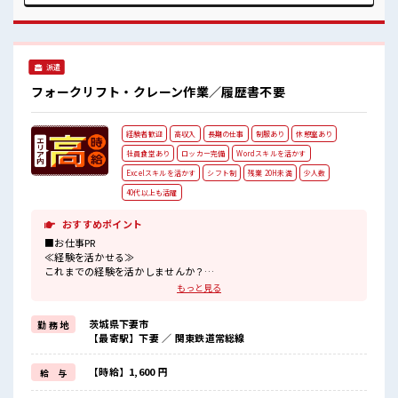
OK！ 最初は誰でも未経験スタート！ イチからスキルUP・ス
テップUPしていきましょう♪ 一息つける休憩スペースもあり
ます！ ■職場の雰囲気 《男女スタッフさん活躍中》フォロー
体制ばっちり！ 無料駐車場完備！ 休憩室完備！ ロッカー完
派遣
備！ 食堂完備(1食約350円ほど)！ いたるところに自販機あ
り！ キレイに整備された働きやすい職場です！ #ryo
フォークリフト・クレーン作業／履歴書不要
経験者歓迎
高収入
長期の仕事
制服あり
休憩室あり
社員食堂あり
ロッカー完備
Wordスキルを活かす
Excelスキルを活かす
シフト制
残業 20H未満
少人数
40代以上も活躍
おすすめポイント
■お仕事PR
≪経験を活かせる≫
これまでの経験を活かしませんか？
ブランクがあっても大丈夫♪
もっと見る
経験はちょっとだけ…という方もOK！
≪1日1時間程の残業で収入アップ≫
茨城県下妻市
勤 務 地
残業は月20時間未満で、
【最寄駅】下妻 ／ 関東鉄道常総線
ほどよく稼げます♪
≪ラクラク制服アリ≫
制服があるので、
【時給】1,600 円
給 与
毎日の服装の悩み解消♪