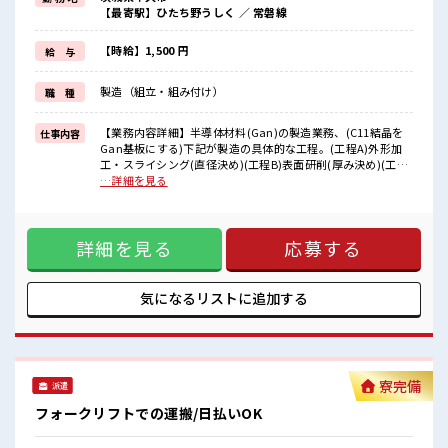
毎日の服装の悩み解消♪
【最寄駅】ひたち野うしく ／ 常磐線
≪未経験でも活躍できる≫
新しいことにチャレンジするのは不安だけど、
しっかり働く環境が整っています！
【時給】1,500 円
給 与
イチからスキルUP・ステップUP目指していきましょう！
≪自分に合った期間で働ける≫
製造（組立・組み付け）
職 種
福利厚生が整った派遣のお仕事です！
■職場の雰囲気
【業務内容詳細】半導体材料(Gan)の製造業務、(C11結晶を
仕事内容
20代が多数活躍中！
Gan基板にする)下記が製造の具体的な工程。(工程A)外形加
社会人経験が浅くてもOK！
工・スライシング(直径決め)(工程B)表面研削(厚み決め)(工程
ここから経験積んでいきましょ！
C)表面研磨(ダメージ除去)(工程D)洗浄・検査(不純物除去)及
…詳細を見る
一息つける休憩スペースもあります！
び設備のメンテナンス・データ入力・それに付随する業務※
ロッカーあり！
現在は2交代ですが、今後3交代になる可能性あり。※工程D
安心してお仕事に集中♪
クリーンルーム【取扱製品情報】半導体の基板 ■お仕事PR
詳細を見る
応募する
≪1日1時間程の残業で収入アップ≫ 残業は月20時間未満で、
ほどよく稼げます♪ ≪動きやすい制服アリ≫ 制服があるの
で、 毎日の服装の悩み解消♪ ≪未経験でも活躍できる≫ 新し
いことにチャレンジするのは不安だけど、 しっかり働く環境
気になるリストに
追加する
が整っています！ イチからスキルUP・ステップUP目指して
いきましょう！ ≪自分に合った期間で働ける≫ 福利厚生が整
った派遣のお仕事です！ ■職場の雰囲気 20代が多数活躍中！
社会人経験が浅くてもOK！ ここから経験積んでいきましょ！
一息つける休憩スペースもあります！ ロッカーあり！ 安心し
寮完備
派遣
てお仕事に集中♪
フォークリフトでの運搬/日払いOK