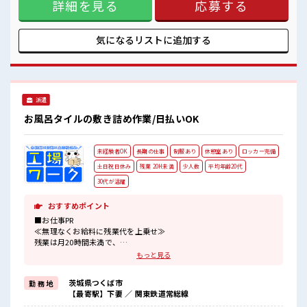
ストレス解消☆
詳細を見る
応募する
ンクがあっても大丈夫♪ 経験はちょっとだけ…という方も
ロッカーあり！
OK！ ≪適度な残業でお給料UP≫ 残業は月20時間未満で、 ほ
安心してお仕事に集中♪
どよく稼げます♪ ≪髪型自由≫ 基本的に髪色自由で明るすぎ
高収入もバッチリ目指せますよ！
たり奇抜でなければOKです！ (規定有)≪動きやすい制服アリ
気になるリストに
追加する
≫ 制服があるので、 毎日の服装の悩み解消♪ ■職場の雰囲気
明るすぎたり奇抜過ぎなければヘアカラーOK！ 休憩室で楽し
くおしゃべり！ ストレス解消☆ ロッカーあり！ 安心してお仕
事に集中♪ 高収入もバッチリ目指せますよ！
派遣
お風呂タイルの敷き詰め作業/日払いOK
未経験者OK
長期の仕事
制服あり
休憩室あり
ロッカー完備
土日祝日休み
残業 20H未満
少人数
平均年齢20代
30代が活躍
おすすめポイント
■お仕事PR
≪無理なくお給料に残業代を上乗せ≫
残業は月20時間未満で、
ほどよく稼げます♪
もっと見る
≪完全週休二日制≫
週末は家族や友人と一緒にプライベート満喫！
茨城県つくば市
勤 務 地
≪機能的な制服アリ≫
【最寄駅】下妻 ／ 関東鉄道常総線
制服があるので、