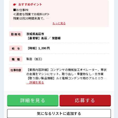
おすすめポイント
■お仕事PR
≪適度な残業でお給料UP≫
残業は月20時間未満で、
ほどよく稼げます♪
もっと見る
≪髪型自由≫
基本的に髪色自由で明るすぎたり奇抜でなければOKです！
茨城県高萩市
勤 務 地
(規定有)制服があると毎日の服選びに悩まずOK♪
【最寄駅】高萩 ／ 常磐線
≪未経験の方も大カンゲイ≫
新しいことにチャレンジするのは不安だけど、
しっかり働く環境が整っています！
【時給】1,200 円
給 与
イチからスキルUP・ステップUP目指していきましょう！
≪自分に合った期間で働ける≫
製造（加工)
職 種
福利厚生が整った派遣のお仕事です！
■職場の雰囲気
【業務内容詳細】コンデンサの機械加工オペレーター、帯状
仕事内容
“コジンマリ”が好きな方にもお勧め！！
の金属をマシンにセット、取り出し・重量物なし・立作業
少人数の職場です♪
【取り扱い製品情報】ルミ電解コンデンサ用のアルミニウム
キバツ過ぎなければ髪色・髪型は自由！
電極箔 ■お仕事PR ≪適度な残業でお給料UP≫ 残業は月20時
…詳細を見る
あなたの個性を大事にできます♪
間未満で、 ほどよく稼げます♪ ≪髪型自由≫ 基本的に髪色自
ロッカーあり！
由で明るすぎたり奇抜でなければOKです！ (規定有)制服があ
安心してお仕事に集中♪
ると毎日の服選びに悩まずOK♪ ≪未経験の方も大カンゲイ≫
詳細を見る
応募する
新しいことにチャレンジするのは不安だけど、 しっかり働く
環境が整っています！ イチからスキルUP・ステップUP目指
していきましょう！ ≪自分に合った期間で働ける≫ 福利厚生
が整った派遣のお仕事です！ ■職場の雰囲気 “コジンマリ”が
気になるリストに
追加する
好きな方にもお勧め！！ 少人数の職場です♪ キバツ過ぎなけ