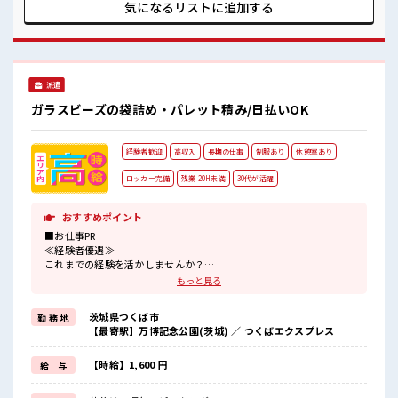
服があると毎日の服選びに悩まずOK♪ ≪自分に合った期間で
気になるリストに
追加する
働ける≫ 福利厚生が整った派遣のお仕事です！ ■職場の雰囲
気 しっかり休める休憩室あり！ オンオフの切替もできちゃ
う！ ロッカーあり！ 安心してお仕事に集中♪ 残業も1日1H程
度あるので給料の上乗せも期待できそう！
派遣
ガラスビーズの袋詰め・パレット積み/日払いOK
経験者歓迎
高収入
長期の仕事
制服あり
休憩室あり
ロッカー完備
残業 20H未満
30代が活躍
おすすめポイント
■お仕事PR
≪経験者優遇≫
これまでの経験を活かしませんか？
ブランクがあっても大丈夫♪
もっと見る
経験はちょっとだけ…という方もOK！
≪適度な残業でお給料UP≫
茨城県つくば市
勤 務 地
残業は月20時間未満で、
【最寄駅】万博記念公園(茨城) ／ つくばエクスプレス
ほどよく稼げます♪
≪ラクラク制服アリ≫
制服があるので、
【時給】1,600 円
給 与
毎日の服装の悩み解消♪
≪様々なお仕事をご提案≫