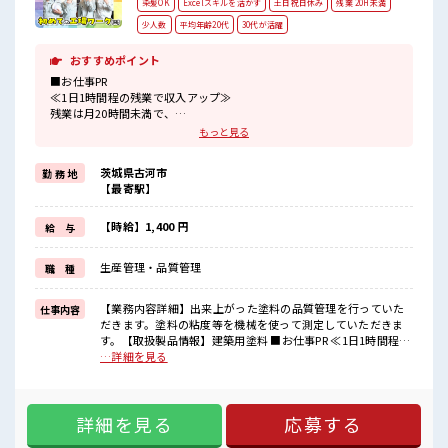
染髪OK
Excelスキルを活かす
土日祝日休み
残業 20H未満
少人数
平均年齢20代
30代が活躍
おすすめポイント
■お仕事PR
≪1日1時間程の残業で収入アップ≫
残業は月20時間未満で、
ほどよく稼げます♪
もっと見る
≪土日祝休のお仕事≫
家族や友人と一緒にプライベート満喫！
茨城県古河市
勤 務 地
≪髪型自由≫
【最寄駅】
基本的に髪色自由で明るすぎたり奇抜でなければOKです！
(規定有)≪動きやすい制服アリ≫
制服があるので、
【時給】1,400 円
給 与
毎日の服装の悩み解消♪
≪初めての仕事だけど自分にもできそう≫
生産管理・品質管理
職 種
新しいことにチャレンジするのは不安だけど、
しっかり働く環境が整っています！
イチからスキルUP・ステップUP目指していきましょう！
【業務内容詳細】出来上がった塗料の品質管理を行っていた
仕事内容
だきます。塗料の粘度等を機械を使って測定していただきま
■職場の雰囲気
す。【取扱製品情報】建築用塗料 ■お仕事PR ≪1日1時間程の
一緒に働く仲間ともなじみやすい少人数の職場☆
残業で収入アップ≫ 残業は月20時間未満で、 ほどよく稼げま
…詳細を見る
髪型にこだわりのあるアナタは必見！
す♪ ≪土日祝休のお仕事≫ 家族や友人と一緒にプライベート
髪型自由な職場！
満喫！ ≪髪型自由≫ 基本的に髪色自由で明るすぎたり奇抜で
活気あふれる20代活躍中の職場です☆
なければOKです！ (規定有)≪動きやすい制服アリ≫ 制服があ
詳細を見る
応募する
るので、 毎日の服装の悩み解消♪ ≪初めての仕事だけど自分
にもできそう≫ 新しいことにチャレンジするのは不安だけ