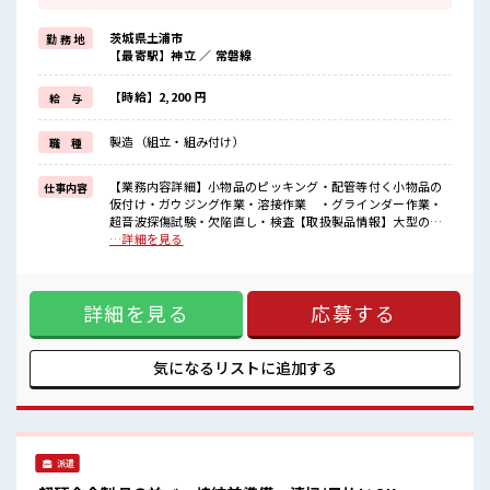
出勤日は寮住まい、
休日は自宅でゆっくり、
茨城県土浦市
勤 務 地
なんて働き方もできます！
【最寄駅】神立 ／ 常磐線
≪無理なくお給料に残業代を上乗せ≫
残業は月20時間未満で、
ほどよく稼げます♪
【時給】2,200 円
給 与
≪動きやすい制服アリ≫
制服があるので、
製造（組立・組み付け）
職 種
毎日の服装の悩み解消♪
≪未経験の方も大カンゲイ≫
新しいことにチャレンジするのは不安だけど、
【業務内容詳細】小物品のピッキング・配管等付く小物品の
仕事内容
しっかり働く環境が整っています！
仮付け・ガウジング作業・溶接作業 ・グラインダー作業・
イチからスキルUP・ステップUP目指していきましょう！
超音波探傷試験・欠陥直し・検査【取扱製品情報】大型の建
設機械 ※寮アリのお仕事！一人暮らしスタートにもピッタリ
…詳細を見る
■職場の雰囲気
♪ ■お仕事PR ≪寮完備≫ 県外の方はもちろん、 通勤にはち
≪20代の方が多数活躍中の職場≫
ょっと遠い…という県内の方もOK！ 出勤日は寮住まい、 休
仕事の合間の息抜きは休憩室で♪
日は自宅でゆっくり、 なんて働き方もできます！ ≪無理なく
職場にはロッカー完備！
詳細を見る
応募する
お給料に残業代を上乗せ≫ 残業は月20時間未満で、 ほどよく
私物の置きすぎには注意が必要ですね★
稼げます♪ ≪動きやすい制服アリ≫ 制服があるので、 毎日の
寮もあるので遠方からの方も安心！
服装の悩み解消♪ ≪未経験の方も大カンゲイ≫ 新しいことに
チャレンジするのは不安だけど、 しっかり働く環境が整って
気になるリストに
追加する
います！ イチからスキルUP・ステップUP目指していきまし
ょう！ ■職場の雰囲気 ≪20代の方が多数活躍中の職場≫ 仕事
の合間の息抜きは休憩室で♪ 職場にはロッカー完備！ 私物の
置きすぎには注意が必要ですね★ 寮もあるので遠方からの方
も安心！
派遣