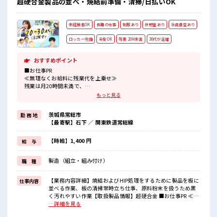
超硬合金製品の並べ・焼結前準備・清掃/日払いOK
未経験者OK
長期の仕事
制服あり
休憩室あり
社員食堂あり
ロッカー完備
染髪OK
残業 20H未満
30代が活躍
おすすめポイント
■お仕事PR
≪無理なくお給料に残業代を上乗せ≫
残業は月20時間未満で、
ほどよく稼げます♪
もっと見る
≪モチベーションもUP≫
派手過ぎなければ髪型や髪色自由♪
茨城県常総市
勤 務 地
(規定有)制服があると毎日の服選びに悩まずOK♪
【最寄駅】石下 ／ 関東鉄道常総線
≪未経験OKの仕事≫
新しいことにチャレンジするのは不安だけど、
しっかり働く環境が整っています！
【時給】1,400 円
給 与
イチからスキルUP・ステップUP目指していきましょう！
≪様々なお仕事をご提案≫
製造（組立・組み付け）
職 種
一人で悩まず気軽に相談できる、
派遣のお仕事です！
【業務内容詳細】焼結およびHIP処理をするために製品を板に
仕事内容
■職場の雰囲気
並べる作業、板の清掃常時立ち仕事、原料粉末を扱うため黒
キバツ過ぎなければ髪色・髪型は自由！
く汚れやすい作業【取扱製品情報】超硬合金 ■お仕事PR ≪無
あなたの個性を大事にできます♪
理なくお給料に残業代を上乗せ≫ 残業は月20時間未満で、 ほ
…詳細を見る
休憩室でホッと一息リフレッシュ！
どよく稼げます♪ ≪モチベーションもUP≫ 派手過ぎなければ