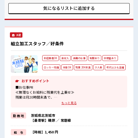
ど、 しっかり働く環境が整っています！ イチからスキルUP・
ステップUP目指していきましょう！ ■職場の雰囲気 一緒に働
気になるリストに
追加する
く仲間ともなじみやすい少人数の職場☆ 髪型にこだわりのあ
るアナタは必見！ 髪型自由な職場！ 活気あふれる20代活躍中
の職場です☆
派遣
組立加工スタッフ／好条件
未経験者OK
高収入
長期の仕事
制服あり
休憩室あり
ロッカー完備
染髪OK
残業 20H未満
少人数
40代以上も活躍
おすすめポイント
■お仕事PR
≪無理なくお給料に残業代を上乗せ≫
残業は月20時間未満で、
ほどよく稼げます♪
もっと見る
≪髪型自由≫
基本的に髪色自由で明るすぎたり奇抜でなければOKです！
茨城県北茨城市
勤 務 地
(規定有)≪ラクラク制服アリ≫
【最寄駅】磯原 ／ 常磐線
制服があるので、
毎日の服装の悩み解消♪
≪未経験OKの仕事≫
【時給】1,450 円
給 与
新しいことにチャレンジするのは不安だけど、