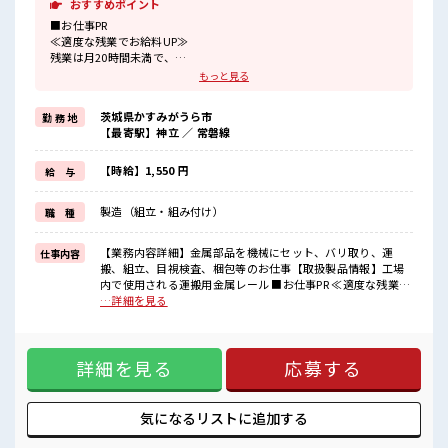
おすすめポイント
■お仕事PR
≪適度な残業でお給料UP≫
残業は月20時間未満で、
ほどよく稼げます♪
もっと見る
≪ヘアカラーOKで自由な雰囲気の職場≫
明るすぎたり奇抜でなければ基本的に自由！
茨城県かすみがうら市
勤 務 地
(規定有)≪動きやすい制服アリ≫
【最寄駅】神立 ／ 常磐線
制服があるので、
毎日の服装の悩み解消♪
≪未経験OKの仕事≫
【時給】1,550 円
給 与
新しいことにチャレンジするのは不安だけど、
しっかり働く環境が整っています！
製造（組立・組み付け）
職 種
イチからスキルUP・ステップUP目指していきましょう！
≪収入アップを目指せる≫
高時給だらけの派遣のお仕事です！
【業務内容詳細】金属部品を機械にセット、バリ取り、運
仕事内容
搬、組立、目視検査、梱包等のお仕事【取扱製品情報】工場
■職場の雰囲気
内で使用される運搬用金属レール ■お仕事PR ≪適度な残業で
髪型・髪色自由♪
お給料UP≫ 残業は月20時間未満で、 ほどよく稼げます♪ ≪
…詳細を見る
派手過ぎなければOKだから、
ヘアカラーOKで自由な雰囲気の職場≫ 明るすぎたり奇抜でな
モチベーションもUP！
ければ基本的に自由！ (規定有)≪動きやすい制服アリ≫ 制服
20代が多数活躍中！
があるので、 毎日の服装の悩み解消♪ ≪未経験OKの仕事≫
社会人経験が浅くてもOK！
詳細を見る
応募する
新しいことにチャレンジするのは不安だけど、 しっかり働く
ここから経験積んでいきましょ！
環境が整っています！ イチからスキルUP・ステップUP目指
程よく残業あり！
していきましょう！ ≪収入アップを目指せる≫ 高時給だらけ
の派遣のお仕事です！ ■職場の雰囲気 髪型・髪色自由♪ 派手
気になるリストに
追加する
過ぎなければOKだから、 モチベーションもUP！ 20代が多数
活躍中！ 社会人経験が浅くてもOK！ ここから経験積んでい