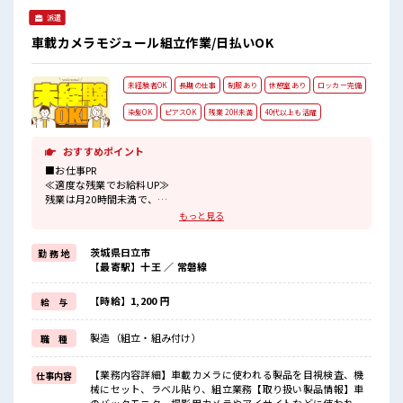
タは必見！ 髪型自由な職場！ 一息つける休憩スペースもあり
派遣
ます！ 持ち物が多いあなたにもぴったり☆ ロッカー付き職場
♪
車載カメラモジュール組立作業/日払いOK
未経験者OK
長期の仕事
制服あり
休憩室あり
ロッカー完備
染髪OK
ピアスOK
残業 20H未満
40代以上も活躍
おすすめポイント
■お仕事PR
≪適度な残業でお給料UP≫
残業は月20時間未満で、
ほどよく稼げます♪
もっと見る
≪ヘアカラーOKで自由な雰囲気の職場≫
明るすぎたり奇抜でなければ基本的に自由！
茨城県日立市
勤 務 地
(規定有)≪ラクラク制服アリ≫
【最寄駅】十王 ／ 常磐線
制服があるので、
毎日の服装の悩み解消♪
≪未経験の方も大カンゲイ≫
【時給】1,200 円
給 与
新しいことにチャレンジするのは不安だけど、
しっかり働く環境が整っています！
製造（組立・組み付け）
職 種
イチからスキルUP・ステップUP目指していきましょう！
≪様々なお仕事をご提案≫
一人で悩まず気軽に相談できる、
【業務内容詳細】車載カメラに使われる製品を目視検査、機
仕事内容
派遣のお仕事です！
械にセット、ラベル貼り、組立業務【取り扱い製品情報】車