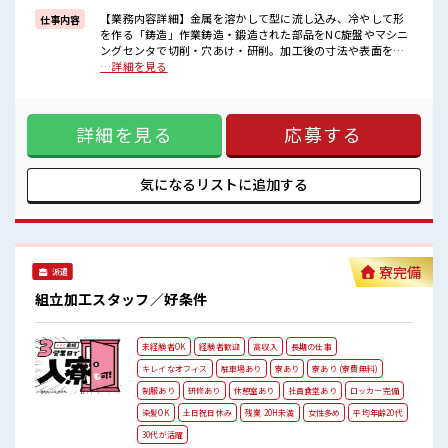
イチからスキルUP・ステップUP目指していきましょう！
【業務内容詳細】金属を溶かして型に流し込み、冷やして形
仕事内容
を作る「鋳造」作業鋳造・鍛造された部品をNC旋盤やマシニ
■職場の雰囲気
ングセンタで切削・穴あけ・研削。加工後の寸法や表面をチ
少人数ですぐに馴染むことができそう♪
ェック。作った部品が正しくできているか、寸法や形をチェ
…詳細を見る
アットホームな環境☆
ックする「検査」作業。製品によっては非常に重い為、重い
キバツ過ぎなければ髪色・髪型は自由！
部品はハンドリフトなどを使用。製造業未経験で大丈夫で
あなたの個性を大事にできます♪
す。チームメンバーとコミュニケーションを取りながら、
休憩室完備でランチや休憩も充実しそう♪
詳細を見る
応募する
徐々に仕事を覚えていけます。また建設機械や産業用ロボッ
ト向けの事業も拡大しており、常に新しい挑戦・ものづくり
に触れることができます。【取扱製品情報】トラックの部品
や産業機械用エンジンに使われる金属 ■お仕事PR ≪1週間に4
気になるリストに
追加する
日のお仕事≫ 「週5日フルはちょっと…」という方にピッタリ
です！ ≪無理なくお給料に残業代を上乗せ≫ 残業は月20時間
未満で、 ほどよく稼げます♪ ≪髪型自由≫ 基本的に髪色自由
で明るすぎたり奇抜でなければOKです！ (規定有)≪機能的な
制服アリ≫ 制服があるので、 毎日の服装の悩み解消♪ ≪未経
寮完備
派遣
験の方も大カンゲイ≫ 新しいことにチャレンジするのは不安
だけど、 しっかり働く環境が整っています！ イチからスキル
組立加工スタッフ／好条件
UP・ステップUP目指していきましょう！ ■職場の雰囲気 少
人数ですぐに馴染むことができそう♪ アットホームな環境☆
キバツ過ぎなければ髪色・髪型は自由！ あなたの個性を大事
未経験者OK
経験者歓迎
高収入
長期の仕事
にできます♪ 休憩室完備でランチや休憩も充実しそう♪
キレイなオフィス
駐車場あり
寮あり
寮あり (寮費無料)
制服あり
研修あり
休憩室あり
社員食堂あり
ロッカー完備
染髪OK
土日祝日休み
残業 20H未満
女性多め
平均年齢20代
30代が活躍