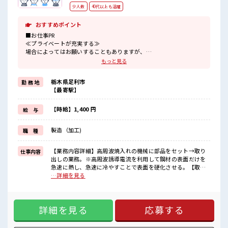
少人数
40代以上も活躍
おすすめポイント
■お仕事PR
≪プライベートが充実する≫
場合によってはお願いすることもありますが、
残業はほとんどナシ！
もっと見る
≪モチベーションもUP≫
派手過ぎなければ髪型や髪色自由♪
栃木県足利市
勤 務 地
(規定有)≪ラクラク制服アリ≫
【最寄駅】
制服があるので、
毎日の服装の悩み解消♪
≪未経験の方も大カンゲイ≫
【時給】1,400 円
給 与
新しいことにチャレンジするのは不安だけど、
しっかり働く環境が整っています！
製造（加工)
職 種
イチからスキルUP・ステップUP目指していきましょう！
≪自分に合った期間で働ける≫
福利厚生が整った派遣のお仕事です！
【業務内容詳細】高周波焼入れの機械に部品をセット→取り
仕事内容
出しの業務。※高周波誘導電流を利用して鋼材の表面だけを
■職場の雰囲気
急速に熱し、急速に冷やすことで表面を硬化させる。【取扱
少人数ですぐに馴染むことができそう♪
製品情報】金属製品、鋼材 ■お仕事PR ≪プライベートが充実
…詳細を見る
アットホームな環境☆
する≫ 場合によってはお願いすることもありますが、 残業は
派手すぎなければ多少のヘアカラーもOKなのはウレシイPoint☆
ほとんどナシ！ ≪モチベーションもUP≫ 派手過ぎなければ髪
一息つける休憩スペースもあります！
型や髪色自由♪ (規定有)≪ラクラク制服アリ≫ 制服があるの
詳細を見る
応募する
で、 毎日の服装の悩み解消♪ ≪未経験の方も大カンゲイ≫ 新
しいことにチャレンジするのは不安だけど、 しっかり働く環
境が整っています！ イチからスキルUP・ステップUP目指し