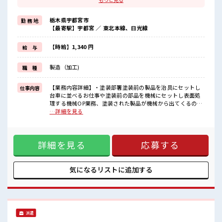
≪ラクラク制服アリ≫
制服があるので、
栃木県宇都宮市
勤 務 地
毎日の服装の悩み解消♪
【最寄駅】宇都宮 ／ 東北本線、日光線
≪初めての仕事だけど自分にもできそう≫
新しいことにチャレンジするのは不安だけど、
しっかり働く環境が整っています！
【時給】1,340 円
給 与
イチからスキルUP・ステップUP目指していきましょう！
≪自分に合った期間で働ける≫
製造（加工)
職 種
福利厚生が整った派遣のお仕事です！
■職場の雰囲気
【業務内容詳細】・塗装部署塗装前の製品を治具にセットし
仕事内容
休憩時間にゆっくりできるスペース完備！
台車に並べるお仕事や塗装前の部品を機械にセットし表面処
ホドよく残業があるのでホドよく働きたい方にオススメ！
理する機械OP業務、塗装された製品が機械から出てくるので
サポートもバッチリだから未経験からでも安心してスタートできま
出てきた製品を小さな釜に入れるようなお仕事もあります。
…詳細を見る
すよ！
重量物:～15kg程度【取扱製品情報】自動車部品等に使われる
部品 ■お仕事PR ≪ちょっとの残業で収入アップ≫ 残業は月
20時間未満で、 ほどよく稼げます♪ ≪ラクラク制服アリ≫ 制
詳細を見る
応募する
服があるので、 毎日の服装の悩み解消♪ ≪初めての仕事だけ
ど自分にもできそう≫ 新しいことにチャレンジするのは不安
だけど、 しっかり働く環境が整っています！ イチからスキル
UP・ステップUP目指していきましょう！ ≪自分に合った期
気になるリストに
追加する
間で働ける≫ 福利厚生が整った派遣のお仕事です！ ■職場の
雰囲気 休憩時間にゆっくりできるスペース完備！ ホドよく残
業があるのでホドよく働きたい方にオススメ！ サポートもバ
ッチリだから未経験からでも安心してスタートできますよ！
派遣