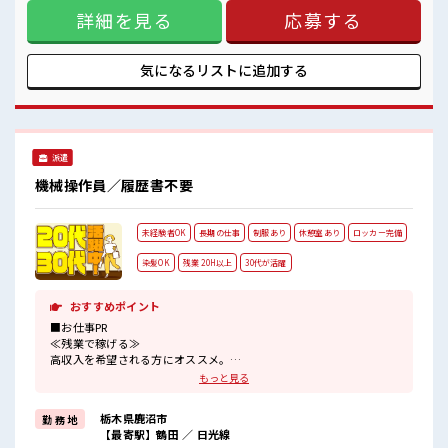
有)≪動きやすい制服アリ≫ 制服があるので、 毎日の服装の
詳細を見る
応募する
悩み解消♪ ≪未経験の方も大カンゲイ≫ 新しいことにチャレ
ンジするのは不安だけど、 しっかり働く環境が整っていま
す！ イチからスキルUP・ステップUP目指していきましょ
う！ ≪収入アップを目指せる≫ 高時給だらけの派遣のお仕事
気になるリストに
追加する
です！ ■職場の雰囲気 一緒に働く仲間ともなじみやすい少人
数の職場☆ キバツ過ぎなければ髪色・髪型は自由！ あなたの
個性を大事にできます♪ 活気あふれる20代活躍中の職場です
☆
派遣
機械操作員／履歴書不要
未経験者OK
長期の仕事
制服あり
休憩室あり
ロッカー完備
染髪OK
残業 20H以上
30代が活躍
おすすめポイント
■お仕事PR
≪残業で稼げる≫
高収入を希望される方にオススメ。
残業は月20時間以上あります♪
もっと見る
≪ヘアカラーOKで自由な雰囲気の職場≫
明るすぎたり奇抜でなければ基本的に自由！
栃木県鹿沼市
勤 務 地
(規定有)制服があると毎日の服選びに悩まずOK♪
【最寄駅】鶴田 ／ 日光線
≪初めての仕事だけど自分にもできそう≫