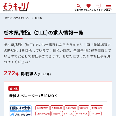
仕事検索
お気に入り
ログイン
メニュー
綜合キャリアオプション
栃木県
栃木県/製造（加工)の求人情報一覧
栃木県/製造（加工) でのお仕事探しならそうキャリ！同じ就業場所で
の時給No.1を目指しています！日払い対応、全国各地に寮を完備して
いるので安心してお仕事ができます。あなたにぴったりのお仕事を見
つけてください！
272
掲載求人
件
(1~20件)
派遣
機械オペレーター/日払いOK
未経験者OK
長期の仕事
残業少なめ
制服あり
休憩室あり
ロッカー完備
染髪OK
ピアスOK
タトゥーOK
ネイルOK