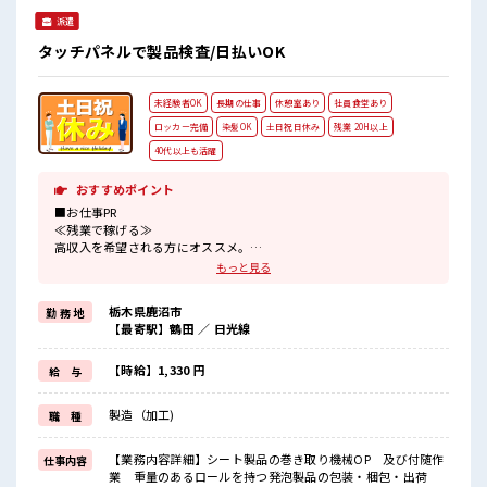
派遣
タッチパネルで製品検査/日払いOK
未経験者OK
長期の仕事
休憩室あり
社員食堂あり
ロッカー完備
染髪OK
土日祝日休み
残業 20H以上
40代以上も活躍
おすすめポイント
■お仕事PR
≪残業で稼げる≫
高収入を希望される方にオススメ。
残業は月20時間以上あります♪
もっと見る
≪土日祝休のお仕事≫
家族や友人と一緒にプライベート満喫！
栃木県鹿沼市
勤 務 地
≪髪色自由で自分らしく働く≫
【最寄駅】鶴田 ／ 日光線
明るすぎたり奇抜でなければ基本的に自由！
(規定有)≪未経験でも活躍できる≫
新しいことにチャレンジするのは不安だけど、
【時給】1,330 円
給 与
しっかり働く環境が整っています！
イチからスキルUP・ステップUP目指していきましょう！
製造（加工)
職 種
≪様々なお仕事をご提案≫
一人で悩まず気軽に相談できる、
派遣のお仕事です！
【業務内容詳細】シート製品の巻き取り機械OP 及び付随作
仕事内容
業 重量のあるロールを持つ発泡製品の包装・梱包・出荷