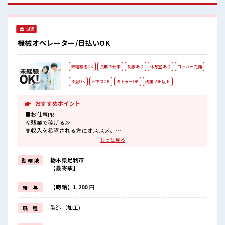
働く環境が整っています！ イチからスキルUP・ステップUP
目指していきましょう！ ≪収入アップを目指せる≫ 高時給だ
らけの派遣のお仕事です！ ■職場の雰囲気 少人数の職場でこ
派遣
じんまり。 職場の仲間との交流もできちゃうかも？ 明るすぎ
たり奇抜過ぎなければヘアカラーOK！ 残業はほとんどありま
機械オペレーター/日払いOK
せん！
未経験者OK
長期の仕事
制服あり
休憩室あり
ロッカー完備
染髪OK
ピアスOK
タトゥーOK
残業 20H以上
おすすめポイント
■お仕事PR
≪残業で稼げる≫
高収入を希望される方にオススメ。
残業は月20時間以上あります♪
もっと見る
≪モチベーションもUP≫
派手過ぎなければ髪型や髪色自由♪
栃木県足利市
勤 務 地
(規定有)制服があると毎日の服選びに悩まずOK♪
【最寄駅】
≪未経験の方も大カンゲイ≫
新しいことにチャレンジするのは不安だけど、
しっかり働く環境が整っています！
【時給】1,200 円
給 与
イチからスキルUP・ステップUP目指していきましょう！
≪収入アップを目指せる≫
製造（加工)
職 種
高時給だらけの派遣のお仕事です！