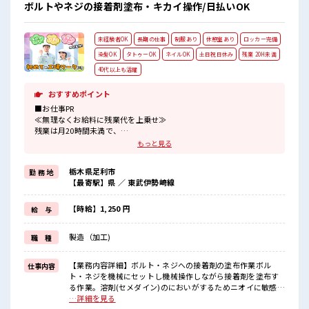
ボルトやネジの接着剤塗布・キカイ操作/日払いOK
未経験者OK
長期の仕事
制服あり
休憩室あり
ロッカー完備
染髪OK
タトゥーOK
ネイルOK
土日祝日休み
残業 20H未満
40代以上も活躍
おすすめポイント
■お仕事PR
≪無理なくお給料に残業代を上乗せ≫
残業は月20時間未満で、
ほどよく稼げます♪
もっと見る
≪土日祝休のお仕事≫
家族や友人と一緒にプライベート満喫！
栃木県足利市
勤 務 地
≪モチベーションもUP≫
【最寄駅】県 ／ 東武伊勢崎線
派手過ぎなければ髪型や髪色自由♪
(規定有)≪動きやすい制服アリ≫
制服があるので、
【時給】1,250 円
給 与
毎日の服装の悩み解消♪
≪未経験の方も大カンゲイ≫
製造（加工)
職 種
新しいことにチャレンジするのは不安だけど、
しっかり働く環境が整っています！
イチからスキルUP・ステップUP目指していきましょう！
【業務内容詳細】ボルト・ネジへの接着剤の塗布作業ボル
仕事内容
ト・ネジを機械にセットし機械操作しながら接着剤を塗布す
■職場の雰囲気
る作業。溶剤(セメダイン)のにおいがするためニオイに敏感だ
髪型にこだわりのあるアナタは必見！
と難しい。【取扱製品情報】ボルト、ネジ ■お仕事PR ≪無理
…詳細を見る
髪型自由な職場！