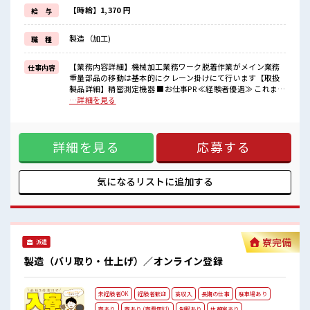
週末は家族や友人と一緒にプライベート満喫！
【時給】1,370 円
給 与
≪ヘアカラーOKで自由な雰囲気の職場≫
明るすぎたり奇抜でなければ基本的に自由！
製造（加工)
職 種
(規定有)≪機能的な制服アリ≫
制服があるので、
毎日の服装の悩み解消♪
【業務内容詳細】機械加工業務ワーク脱着作業がメイン業務
仕事内容
重量部品の移動は基本的にクレーン掛けにて行います【取扱
■職場の雰囲気
製品詳細】精密測定機器 ■お仕事PR ≪経験者優遇≫ これまで
髪型・髪色自由♪
の経験を活かしませんか？ ブランクがあっても大丈夫♪ 経験
…詳細を見る
派手過ぎなければOKだから、
はちょっとだけ…という方もOK！ ≪適度な残業でお給料
モチベーションもUP！
UP≫ 残業は月20時間未満で、 ほどよく稼げます♪ ≪完全週
休憩室で自分タイム！
休二日制≫ 週末は家族や友人と一緒にプライベート満喫！ ≪
のんびりスマホチェック♪
詳細を見る
応募する
ヘアカラーOKで自由な雰囲気の職場≫ 明るすぎたり奇抜でな
ロッカーあり！
ければ基本的に自由！ (規定有)≪機能的な制服アリ≫ 制服が
安心してお仕事に集中♪
あるので、 毎日の服装の悩み解消♪ ■職場の雰囲気 髪型・髪
色自由♪ 派手過ぎなければOKだから、 モチベーションも
気になるリストに
追加する
UP！ 休憩室で自分タイム！ のんびりスマホチェック♪ ロッ
カーあり！ 安心してお仕事に集中♪
寮完備
派遣
製造（バリ取り・仕上げ）／オンライン登録
未経験者OK
経験者歓迎
高収入
長期の仕事
駐車場あり
寮あり
寮あり (寮費無料)
制服あり
休憩室あり