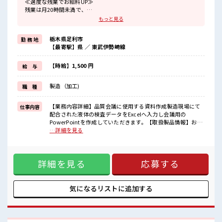
≪適度な残業でお給料UP≫
残業は月20時間未満で、
ほどよく稼げます♪
もっと見る
≪完全週休二日制≫
週末は家族や友人と一緒にプライベート満喫！
栃木県足利市
勤 務 地
≪髪型自由≫
【最寄駅】県 ／ 東武伊勢崎線
基本的に髪色自由で明るすぎたり奇抜でなければOKです！
(規定有)≪動きやすい制服アリ≫
制服があるので、
【時給】1,500 円
給 与
毎日の服装の悩み解消♪
≪初めての仕事だけど自分にもできそう≫
製造（加工)
職 種
新しいことにチャレンジするのは不安だけど、
しっかり働く環境が整っています！
イチからスキルUP・ステップUP目指していきましょう！
【業務内容詳細】品質会議に使用する資料作成製造現場にて
仕事内容
配合された液体の検査データをExcelへ入力し会議用の
■職場の雰囲気
PowerPointを作成していただきます。【取扱製品情報】お風
“コジンマリ”が好きな方にもお勧め！！
呂の浴槽になる特殊素材 ■お仕事PR ≪適度な残業でお給料
…詳細を見る
少人数の職場です♪
UP≫ 残業は月20時間未満で、 ほどよく稼げます♪ ≪完全週
髪型にこだわりのあるアナタは必見！
休二日制≫ 週末は家族や友人と一緒にプライベート満喫！ ≪
髪型自由な職場！
髪型自由≫ 基本的に髪色自由で明るすぎたり奇抜でなければ
残業も1日1H程度あるので給料の上乗せも期待できそう！
詳細を見る
応募する
OKです！ (規定有)≪動きやすい制服アリ≫ 制服があるので、
毎日の服装の悩み解消♪ ≪初めての仕事だけど自分にもでき
そう≫ 新しいことにチャレンジするのは不安だけど、 しっか
り働く環境が整っています！ イチからスキルUP・ステップ
気になるリストに
追加する
UP目指していきましょう！ ■職場の雰囲気 “コジンマリ”が
好きな方にもお勧め！！ 少人数の職場です♪ 髪型にこだわり
のあるアナタは必見！ 髪型自由な職場！ 残業も1日1H程度あ
るので給料の上乗せも期待できそう！