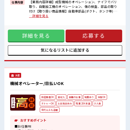
■職場の雰囲気
【業務内容詳細】成型機械のオペレーション、ナイフでバリ
仕事内容
髪型・髪色自由♪
取り、自動加工機のオペレーション、傷の検査、部品の取り
派手過ぎなければOKだから、
付け【取り扱い商品情報】自動車部品(ダクト、タンク等) ■
モチベーションもUP！
お仕事PR ≪残業で稼げる≫ 高収入を希望される方にオスス
…詳細を見る
休憩室で楽しくランチ♪
メ。 残業は月20時間以上あります♪ ≪モチベーションも
時間があれば昼寝もしちゃおう！
UP≫ 派手過ぎなければ髪型や髪色自由♪ (規定有)制服がある
ロッカーあり！
と毎日の服選びに悩まずOK♪ ≪未経験の方も大カンゲイ≫
安心してお仕事に集中♪
詳細を見る
応募する
新しいことにチャレンジするのは不安だけど、 しっかり働く
環境が整っています！ イチからスキルUP・ステップUP目指
していきましょう！ ≪収入アップを目指せる≫ 高時給だらけ
の派遣のお仕事です！ ■職場の雰囲気 髪型・髪色自由♪ 派手
気になるリストに
追加する
過ぎなければOKだから、 モチベーションもUP！ 休憩室で楽
しくランチ♪ 時間があれば昼寝もしちゃおう！ ロッカーあ
り！ 安心してお仕事に集中♪
派遣
機械オペレーター/日払いOK
未経験者OK
高収入
長期の仕事
制服あり
染髪OK
タトゥーOK
土日祝日休み
残業 20H未満
少人数
40代以上も活躍
おすすめポイント
■お仕事PR