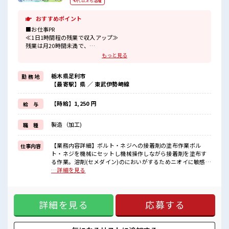
40代以上も活躍
おすすめポイント
■お仕事PR
≪1日1時間程の残業で収入アップ≫
残業は月20時間未満で、
ほどよく稼げます♪
もっと見る
≪土日祝休のお仕事≫
家族や友人と一緒にプライベート満喫！
栃木県足利市
勤 務 地
≪ヘアカラーOKで自由な雰囲気の職場≫
【最寄駅】県 ／ 東武伊勢崎線
明るすぎたり奇抜でなければ基本的に自由！
(規定有)≪動きやすい制服アリ≫
制服があるので、
【時給】1,250 円
給 与
毎日の服装の悩み解消♪
≪初めての仕事だけど自分にもできそう≫
製造（加工)
職 種
新しいことにチャレンジするのは不安だけど、
しっかり働く環境が整っています！
イチからスキルUP・ステップUP目指していきましょう！
【業務内容詳細】ボルト・ネジへの接着剤の塗布作業ボル
仕事内容
ト・ネジを機械にセットし機械操作しながら接着剤を塗布す
■職場の雰囲気
る作業。溶剤(セメダイン)のにおいがするためニオイに敏感だ
髪型・髪色自由♪
と難しい。【取扱製品情報】ボルト、ネジ ■お仕事PR ≪1日1
…詳細を見る
派手過ぎなければOKだから、
時間程の残業で収入アップ≫ 残業は月20時間未満で、 ほどよ
モチベーションもUP！
く稼げます♪ ≪土日祝休のお仕事≫ 家族や友人と一緒にプラ
休憩室で楽しくおしゃべり！
イベート満喫！ ≪ヘアカラーOKで自由な雰囲気の職場≫ 明
ストレス解消☆
詳細を見る
応募する
るすぎたり奇抜でなければ基本的に自由！ (規定有)≪動きや
ホドよく残業があるのでホドよく働きたい方にオススメ！
すい制服アリ≫ 制服があるので、 毎日の服装の悩み解消♪ ≪
初めての仕事だけど自分にもできそう≫ 新しいことにチャレ
ンジするのは不安だけど、 しっかり働く環境が整っていま