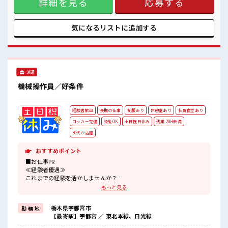
詳細を見る
応募する
だけ稼げるお仕事です！ ココで働きたいけど『勤務地まで遠
い…』という方にもオススメの寮完備！ 寮費0円&家電(TV・
洗濯機・冷蔵庫・エアコン)付きのワンルーム寮です！ 寮には
駐車場もあるのでマイカーの持ち込みもOK♪ 現地までの移動
気になるリストに
追加する
交通費も規定支給！ ■職場の雰囲気 《20代・30代の男性スタ
ッフさん多数カツヤク中》 スポットクーラー/洗濯機/ロッカ
ー/お風呂/冷蔵庫/社員食堂(麺200円・定食300円)/喫煙所など
が完備された充実環境☆ 駐車場完備でマイカー通勤もOK！
#ryo
派遣
機械操作員／好条件
経験者歓迎
長期の仕事
制服あり
休憩室あり
社員食堂あり
ロッカー完備
染髪OK
土日祝日休み
残業 20H未満
30代が活躍
おすすめポイント
■お仕事PR
≪経験者優遇≫
これまでの経験を活かしませんか？
ブランクがあっても大丈夫♪
もっと見る
経験はちょっとだけ…という方もOK！
≪適度な残業でお給料UP≫
栃木県宇都宮市
勤 務 地
残業は月20時間未満で、
【最寄駅】宇都宮 ／ 東北本線、日光線
ほどよく稼げます♪
≪完全週休二日制≫