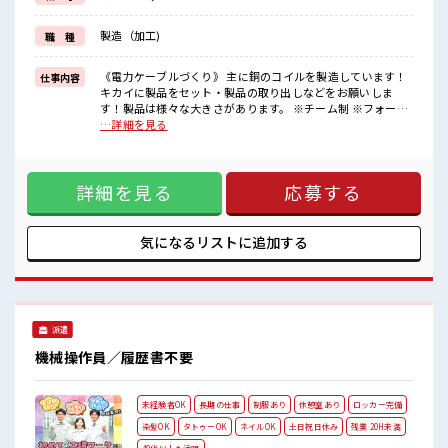
＼他にもおすすめポイント満載(^^)/
フォークリフトの免許取得支援あり☆
製造（加工)
職 種
さらに「正社員登用制度」もあるので正社員を目指せます！
未経験の方も大歓迎！
お仕事が始まっても困った時は近くにいる先輩がしっかりサポート
《電力ケーブルづくり》 主に銅のコイルを製造しています！
仕事内容
してくれるから安心です★
キカイに製品をセット・製品の取り出しなどをお願いしま
す！製品は様々な大きさがあります。 ※チーム制 ※フォーク
■職場の雰囲気
リフト運搬あり ※重いモノ基本なし ※寮アリのお仕事！一人
…詳細を見る
長期でじっくり働けます♪
暮らしスタートにもピッタリ♪ ■お仕事PR ＼「条件はいいの
男性スタッフさん多数カツヤク中☆
に、 勤務地までちょっと遠くて…」という方にもオススメ/
ワンコインでお弁当が食べれますのでお昼の心配ナシ♪
カイテキな家電付きワンルーム寮をご用意♪ ◎寮費がタダ
車通勤OK♪
詳細を見る
応募する
◎TV/冷蔵庫/洗濯機/エアコンなどは備え付け ◎駐車場完備な
無料駐車場/ロッカー/休憩室完備！
のでマイカー持ち込みOK ◎近くにコンビニがあるので便利
派遣スタッフさんもカツヤク中です！
◎赴任時は現地までの移動交通費も規定支給 ＼他にもおすす
#ryo
めポイント満載(^^)/ フォークリフトの免許取得支援あり☆ さ
気になるリストに
追加する
らに「正社員登用制度」もあるので正社員を目指せます！ 未
経験の方も大歓迎！ お仕事が始まっても困った時は近くにい
る先輩がしっかりサポートしてくれるから安心です★ ■職場
の雰囲気 長期でじっくり働けます♪ 男性スタッフさん多数カ
ツヤク中☆ ワンコインでお弁当が食べれますのでお昼の心配
派遣
ナシ♪ 車通勤OK♪ 無料駐車場/ロッカー/休憩室完備！ 派遣
スタッフさんもカツヤク中です！ #ryo
機械操作員／履歴書不要
未経験者OK
長期の仕事
制服あり
休憩室あり
ロッカー完備
染髪OK
タトゥーOK
ネイルOK
土日祝日休み
残業 20H未満