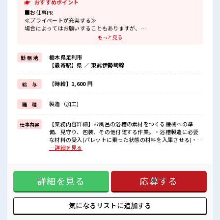
おすすめポイント
■お仕事PR
≪プライベートが充実する≫
場合によってはお願いすることもありますが、
残業はほとんどナシ！
もっと見る
≪髪型自由≫
基本的に髪色自由で明るすぎたり奇抜でなければOKです！
栃木県足利市
勤 務 地
(規定有)制服があると毎日の服選びに悩まずOK♪
【最寄駅】県 ／ 東武伊勢崎線
≪初めての仕事だけど自分にもできそう≫
新しいことにチャレンジするのは不安だけど、
しっかり働く環境が整っています！
【時給】1,600 円
給 与
イチからスキルUP・ステップUP目指していきましょう！
≪収入アップを目指せる≫
製造（加工)
職 種
高時給だらけの派遣のお仕事です！
■職場の雰囲気
【業務内容詳細】お風呂の浴槽の素材をつくる機械への準
仕事内容
少人数の職場でこじんまり。
備、見守り、包装、その他付随する作業。・浴槽製造に必要
職場の仲間との交流もできちゃうかも？
な材料の受入(パレットに乗った状態の材料を入庫させる)・フ
明るすぎたり奇抜過ぎなければヘアカラーOK！
ォークリフト(カウンター)を使用しての製品運搬※フォークリ
…詳細を見る
残業はほとんどありません！
フトの資格が無い方でもお仕事可能です。・鉄の折り畳み式
コンテナの組立、組み立てたコンテナにビニールをセッティ
ング・コンテナに充填された製品の梱包作業【取扱製品情
詳細を見る
応募する
報】お風呂の浴槽になる特殊素材 ■お仕事PR ≪プライベート
が充実する≫ 場合によってはお願いすることもありますが、
残業はほとんどナシ！ ≪髪型自由≫ 基本的に髪色自由で明る
すぎたり奇抜でなければOKです！ (規定有)制服があると毎日
気になるリストに
追加する
の服選びに悩まずOK♪ ≪初めての仕事だけど自分にもできそ
う≫ 新しいことにチャレンジするのは不安だけど、 しっかり