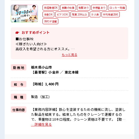
未経験者OK
長期の仕事
制服あり
休憩室あり
ロッカー完備
染髪OK
ピアスOK
残業 20H以上
少人数
平均年齢20代
30代が活躍
おすすめポイント
■お仕事PR
≪稼ぎたい人向け≫
高収入を希望される方にオススメ。
残業は月20時間以上あります♪
もっと見る
≪モチベーションもUP≫
派手過ぎなければ髪型や髪色自由♪
栃木県小山市
勤 務 地
(規定有)≪動きやすい制服アリ≫
【最寄駅】小金井 ／ 東北本線
制服があるので、
毎日の服装の悩み解消♪
≪未経験の方も大カンゲイ≫
【時給】1,400 円
給 与
新しいことにチャレンジするのは不安だけど、
しっかり働く環境が整っています！
製造（加工)
職 種
イチからスキルUP・ステップUP目指していきましょう！
≪収入アップを目指せる≫
高時給だらけの派遣のお仕事です！
【業務内容詳細】鉄心を塗装するための機械に流し、塗装し
仕事内容
た製品を結束する。結束したものをクレーンで運搬するの
■職場の雰囲気
で、重量物は10キロ程度。クレーン資格は不要です。【取扱
一緒に働く仲間ともなじみやすい少人数の職場☆
製品情報】鉄心 ■お仕事PR ≪稼ぎたい人向け≫ 高収入を希望
…詳細を見る
キバツ過ぎなければ髪色・髪型は自由！
される方にオススメ。 残業は月20時間以上あります♪ ≪モチ
あなたの個性を大事にできます♪
ベーションもUP≫ 派手過ぎなければ髪型や髪色自由♪ (規定
活気あふれる20代活躍中の職場です☆