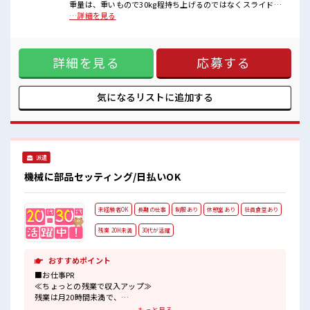
■職場の雰囲気
重量は、重いもので30kg程持ち上げるのではなくスライドし
髪型・髪色自由♪
て台車に載せる作業がある【取り扱い製品詳細】発泡材 プ
…詳細を見る
派手過ぎなければOKだから、
ラスチック梱包材 ■お仕事PR ≪残業で稼げる≫ 高収入を希望
モチベーションもUP！
される方にオススメ。 残業は月20時間以上あります♪ ≪土日
一息つける休憩スペースもあります！
祝休のお仕事≫ 家族や友人と一緒にプライベート満喫！ ≪髪
職場にはロッカー完備！
詳細を見る
応募する
色自由で自分らしく働く≫ 明るすぎたり奇抜でなければ基本
私物の置きすぎには注意が必要ですね★
的に自由！ (規定有)≪未経験でも活躍できる≫ 新しいことに
チャレンジするのは不安だけど、 しっかり働く環境が整って
います！ イチからスキルUP・ステップUP目指していきまし
気になるリストに
追加する
ょう！ ≪様々なお仕事をご提案≫ 一人で悩まず気軽に相談で
きる、 派遣のお仕事です！ ■職場の雰囲気 髪型・髪色自由♪
派手過ぎなければOKだから、 モチベーションもUP！ 一息つ
ける休憩スペースもあります！ 職場にはロッカー完備！ 私物
の置きすぎには注意が必要ですね★
派遣
機械に部品セッティング/日払いOK
未経験者OK
長期の仕事
制服あり
休憩室あり
社員食堂あり
残業 20H未満
30代が活躍
おすすめポイント
■お仕事PR
≪ちょっとの残業で収入アップ≫
残業は月20時間未満で、
ほどよく稼げます♪
もっと見る