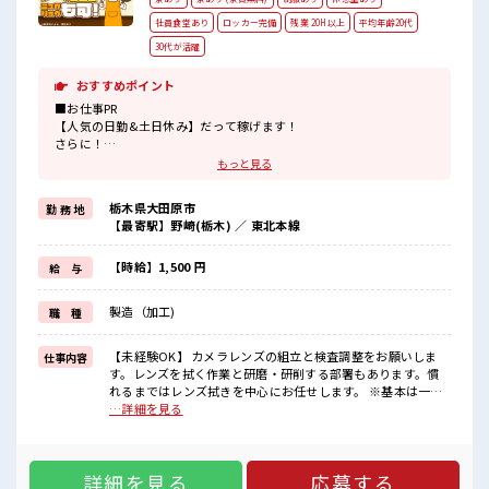
社員食堂あり
ロッカー完備
残業 20H以上
平均年齢20代
30代が活躍
おすすめポイント
■お仕事PR
【人気の日勤&土日休み】だって稼げます！
さらに！
もっと見る
お仕事だけじゃない◎住まいだってご提供します(*≧∀≦)ゞ
(1)寮費は「0円」
栃木県大田原市
勤 務 地
(2)TV/冷蔵庫/洗濯機/エアコンは備え付け
【最寄駅】野崎(栃木) ／ 東北本線
(3)駐車場完備なのでマイカー持ち込みOK
などなど...
赴任時は現地までの移動交通費も規定支給！
【時給】1,500 円
給 与
就業先には無料駐車場完備のためマイカーやバイク通勤OK♪
製造（加工)
職 種
社員食堂は300円～400円台で利用OK！
■職場の雰囲気
【未経験OK】 カメラレンズの組立と検査調整をお願いしま
仕事内容
《20代～40代の方がカツヤク中》
す。レンズを拭く作業と研磨・研削する部署もあります。慣
チョコっと有機溶剤のにおいがありますが空調完備でカイテキ♪
れるまではレンズ拭きを中心にお任せします。 ※基本は一人
現金払い可能な売店あり！
作業 ※寮アリのお仕事！一人暮らしスタートにもピッタリ♪
…詳細を見る
ロッカー/休憩室完備！
■お仕事PR 【人気の日勤&土日休み】だって稼げます！ さら
有給の休憩10分×2回あるのもウレシイPoint☆
に！ お仕事だけじゃない◎住まいだってご提供します
#ryo
(*≧∀≦)ゞ (1)寮費は「0円」 (2)TV/冷蔵庫/洗濯機/エアコン
詳細を見る
応募する
は備え付け (3)駐車場完備なのでマイカー持ち込みOK などな