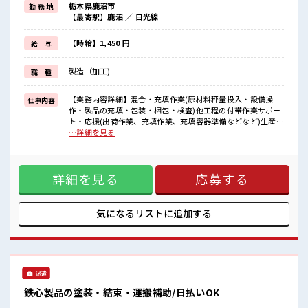
栃木県鹿沼市
勤 務 地
残業は月20時間未満で、
【最寄駅】鹿沼 ／ 日光線
ほどよく稼げます♪
≪機能的な制服アリ≫
制服があるので、
【時給】1,450 円
給 与
毎日の服装の悩み解消♪
≪自分に向いている仕事が探せる≫
製造（加工)
職 種
困った事などがあれば、
担当がしっかりサポートします！
【業務内容詳細】混合・充填作業(原材料秤量投入・設備操
仕事内容
■職場の雰囲気
作・製品の充填・包装・梱包・検査)他工程の付帯作業サポー
≪20代の方が多数活躍中の職場≫
ト・応援(出荷作業、充填作業、充填容器準備などなど)生産で
休憩室完備でランチや休憩も充実しそう♪
使用する設備・治工具類の洗浄作業【取扱製品詳細】電子部
…詳細を見る
職場にはロッカー完備！
品紫外線硬化樹脂 ■お仕事PR ≪経験者活躍中≫ これまでの経
私物の置きすぎには注意が必要ですね★
験を活かしませんか？ ブランクがあっても大丈夫♪ 経験はち
高収入もバッチリ目指せますよ！
ょっとだけ…という方もOK！ ≪適度な残業でお給料UP≫ 残
詳細を見る
応募する
業は月20時間未満で、 ほどよく稼げます♪ ≪機能的な制服ア
リ≫ 制服があるので、 毎日の服装の悩み解消♪ ≪自分に向い
ている仕事が探せる≫ 困った事などがあれば、 担当がしっか
りサポートします！ ■職場の雰囲気 ≪20代の方が多数活躍中
気になるリストに
追加する
の職場≫ 休憩室完備でランチや休憩も充実しそう♪ 職場には
ロッカー完備！ 私物の置きすぎには注意が必要ですね★ 高収
入もバッチリ目指せますよ！
派遣
鉄心製品の塗装・結束・運搬補助/日払いOK