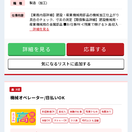
製造（加工)
職 種
イチからスキルUP・ステップUP目指していきましょう！
≪様々なお仕事をご提案≫
一人で悩まず気軽に相談できる、
【業務内容詳細】建設・産業機械用部品の機械加工仕上がり
仕事内容
派遣のお仕事です！
具合のチェック、寸法の測定【取扱製品詳細】建設機械用・
産業機械用の金属部品 ■お仕事PR ≪残業で稼げる≫ 高収入を
■職場の雰囲気
希望される方にオススメ。 残業は月20時間以上あります♪ ≪
…詳細を見る
キバツ過ぎなければ髪色・髪型は自由！
ヘアカラーOKで自由な雰囲気の職場≫ 明るすぎたり奇抜でな
あなたの個性を大事にできます♪
ければ基本的に自由！ (規定有)≪動きやすい制服アリ≫ 制服
休憩室完備でランチや休憩も充実しそう♪
があるので、 毎日の服装の悩み解消♪ ≪未経験OKの仕事≫
残業がしっかりあるお仕事！
詳細を見る
応募する
新しいことにチャレンジするのは不安だけど、 しっかり働く
環境が整っています！ イチからスキルUP・ステップUP目指
していきましょう！ ≪様々なお仕事をご提案≫ 一人で悩まず
気軽に相談できる、 派遣のお仕事です！ ■職場の雰囲気 キバ
気になるリストに
追加する
ツ過ぎなければ髪色・髪型は自由！ あなたの個性を大事にで
きます♪ 休憩室完備でランチや休憩も充実しそう♪ 残業がし
っかりあるお仕事！
派遣
機械オペレーター/日払いOK
未経験者OK
高収入
長期の仕事
残業少なめ
制服あり
染髪OK
タトゥーOK
少人数
40代以上も活躍