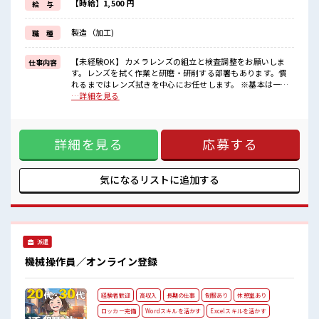
・担当者のサポートが必要な方。
【時給】1,500 円
給 与
≪稼ぎたい人向け≫
高収入を希望される方にオススメ。
製造（加工)
職 種
残業は月20時間以上あります♪
≪動きやすい制服アリ≫
制服があるので、
【未経験OK】 カメラレンズの組立と検査調整をお願いしま
仕事内容
毎日の服装の悩み解消♪
す。レンズを拭く作業と研磨・研削する部署もあります。慣
れるまではレンズ拭きを中心にお任せします。 ※基本は一人
■職場の雰囲気
作業 ■お仕事PR 【人気の日勤&土日休み】だって稼げます！
…詳細を見る
一息つける休憩スペースもあります！
カメラづくりのお仕事！ 初めての方でも安心！ 担当がしっか
持ち物が多いあなたにもぴったり☆
りバックアップします。 ≪こんな方にオススメ≫ ・製造業の
ロッカー付き職場♪
工場勤務に興味がある方。 ・高収入で働きたい方。 ・担当者
残業がしっかりあるお仕事！
詳細を見る
応募する
のサポートが必要な方。 ≪稼ぎたい人向け≫ 高収入を希望さ
れる方にオススメ。 残業は月20時間以上あります♪ ≪動きや
すい制服アリ≫ 制服があるので、 毎日の服装の悩み解消♪ ■
職場の雰囲気 一息つける休憩スペースもあります！ 持ち物が
気になるリストに
追加する
多いあなたにもぴったり☆ ロッカー付き職場♪ 残業がしっか
りあるお仕事！
派遣
機械操作員／オンライン登録
経験者歓迎
高収入
長期の仕事
制服あり
休憩室あり
ロッカー完備
Wordスキルを活かす
Excelスキルを活かす