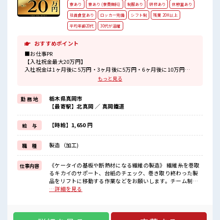
寮あり
寮あり (寮費無料)
制服あり
研修あり
休憩室あり
社員食堂あり
ロッカー完備
シフト制
残業 20H以上
平均年齢20代
30代が活躍
おすすめポイント
■お仕事PR
【入社祝金最大20万円】
入社祝金は1ヶ月後に5万円・3ヶ月後に5万円・6ヶ月後に10万円が
お給料に上乗せ☆
もっと見る
頑張った分だけ稼げるお仕事です！
栃木県真岡市
勤 務 地
ココで働きたいけど『勤務地まで遠い…』という方にもオススメの
【最寄駅】北真岡 ／ 真岡鐵道
寮完備！
寮費0円&家電(TV・洗濯機・冷蔵庫・エアコン)付きのワンルーム寮
です！
【時給】1,650 円
給 与
寮には駐車場もあるのでマイカーの持ち込みもOK♪
現地までの移動交通費も規定支給！
製造（加工)
職 種
■職場の雰囲気
《20代・30代の男性スタッフさん多数カツヤク中》
《ケータイの基板や断熱材になる繊維の製造》 繊維糸を巻取
仕事内容
スポットクーラー/洗濯機/ロッカー/お風呂/冷蔵庫/社員食堂(麺200
るキカイのサポート、台紙のチェック、巻き取り終わった製
円・定食300円)/喫煙所などが完備された充実環境☆
品をリフトに移動する作業などをお願いします。チーム制で
駐車場完備でマイカー通勤もOK！
の作業なので分からない事も聞きやすい環境で安心♪ ※寮ア
…詳細を見る
#ryo
リのお仕事！一人暮らしスタートにもピッタリ♪ ■お仕事PR
#SOGO祝金
【入社祝金最大20万円】 入社祝金は1ヶ月後に5万円・3ヶ月
後に5万円・6ヶ月後に10万円がお給料に上乗せ☆ 頑張った分