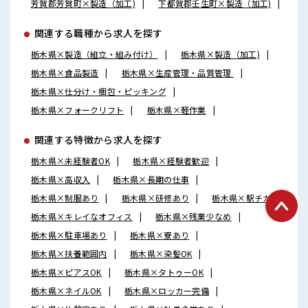
芳賀郡芳賀町×製造（加工)
下都賀郡壬生町×製造（加工)
関連する職種から求人を探す
栃木県×製造（組立・組み付け）
栃木県×製造（加工)
栃木県×食品製造
栃木県×生産管理・品質管理
栃木県×仕分け・梱包・ピッキング
栃木県×フォークリフト
栃木県×軽作業
関連する特徴から求人を探す
栃木県×未経験者OK
栃木県×経験者歓迎
栃木県×高収入
栃木県×長期の仕事
栃木県×制服あり
栃木県×研修あり
栃木県×駅チカ
栃木県×キレイなオフィス
栃木県×残業少なめ
栃木県×駐車場あり
栃木県×寮あり
栃木県×扶養範囲内
栃木県×染髪OK
栃木県×ピアスOK
栃木県×タトゥーOK
栃木県×ネイルOK
栃木県×ロッカー完備