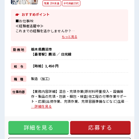
残業 20H未満
平均年齢20代
おすすめポイント
■お仕事PR
≪経験者活躍中≫
これまでの経験を活かしませんか？
ブランクがあっても大丈夫♪
もっと見る
経験はちょっとだけ…という方もOK！
≪適度な残業でお給料UP≫
栃木県鹿沼市
勤 務 地
残業は月20時間未満で、
【最寄駅】鹿沼 ／ 日光線
ほどよく稼げます♪
≪機能的な制服アリ≫
制服があるので、
【時給】1,450 円
給 与
毎日の服装の悩み解消♪
≪自分に向いている仕事が探せる≫
製造（加工)
職 種
困った事などがあれば、
担当がしっかりサポートします！
【業務内容詳細】混合・充填作業(原材料秤量投入・設備操
仕事内容
■職場の雰囲気
作・製品の充填・包装・梱包・検査)他工程の付帯作業サポー
≪20代の方が多数活躍中の職場≫
ト・応援(出荷作業、充填作業、充填容器準備などなど)生産で
休憩室完備でランチや休憩も充実しそう♪
使用する設備・治工具類の洗浄作業【取扱製品詳細】電子部
…詳細を見る
職場にはロッカー完備！
品紫外線硬化樹脂 ■お仕事PR ≪経験者活躍中≫ これまでの経
私物の置きすぎには注意が必要ですね★
験を活かしませんか？ ブランクがあっても大丈夫♪ 経験はち
高収入もバッチリ目指せますよ！
ょっとだけ…という方もOK！ ≪適度な残業でお給料UP≫ 残
詳細を見る
応募する
業は月20時間未満で、 ほどよく稼げます♪ ≪機能的な制服ア
リ≫ 制服があるので、 毎日の服装の悩み解消♪ ≪自分に向い
ている仕事が探せる≫ 困った事などがあれば、 担当がしっか