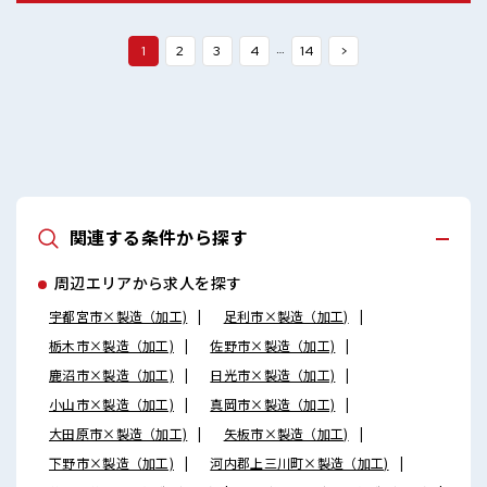
あなたにもぴったり☆ ロッカー付き職場♪
…
1
2
3
4
14
>
関連する条件から探す
周辺エリアから求人を探す
宇都宮市×製造（加工)
足利市×製造（加工)
栃木市×製造（加工)
佐野市×製造（加工)
鹿沼市×製造（加工)
日光市×製造（加工)
小山市×製造（加工)
真岡市×製造（加工)
大田原市×製造（加工)
矢板市×製造（加工)
下野市×製造（加工)
河内郡上三川町×製造（加工)