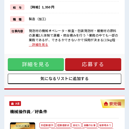
新しいことにチャレンジするのは不安だけど、
しっかり働く環境が整っています！
【時給】1,350 円
給 与
イチからスキルUP・ステップUP目指していきましょう！
≪自分に合った期間で働ける≫
製造（加工)
職 種
福利厚生が整った派遣のお仕事です！
■職場の雰囲気
発泡材の機械オペレータ・検査・包装発泡材・緩衝材の原料
仕事内容
キバツ過ぎなければ髪色・髪型は自由！
の運搬2人体制で運搬・荷台積みを行う└業務の中でも一部の
あなたの個性を大事にできます♪
業務であるが、できるかできないかで採用が決まる(15kg程)
休憩時間にゆっくりできるスペース完備！
【取扱製品詳細】発泡材や緩衝材(プラスチック製品) ■お仕
…詳細を見る
ロッカーあり！
事PR ≪残業で稼げる≫ 高収入を希望される方にオススメ。 残
安心してお仕事に集中♪
業は月20時間以上あります♪ ≪ヘアカラーOKで自由な雰囲
気の職場≫ 明るすぎたり奇抜でなければ基本的に自由！ (規
詳細を見る
応募する
定有)制服があると毎日の服選びに悩まずOK♪ ≪初めての仕
事だけど自分にもできそう≫ 新しいことにチャレンジするの
は不安だけど、 しっかり働く環境が整っています！ イチから
スキルUP・ステップUP目指していきましょう！ ≪自分に合
気になるリストに
追加する
った期間で働ける≫ 福利厚生が整った派遣のお仕事です！ ■
職場の雰囲気 キバツ過ぎなければ髪色・髪型は自由！ あなた
の個性を大事にできます♪ 休憩時間にゆっくりできるスペー
ス完備！ ロッカーあり！ 安心してお仕事に集中♪
寮完備
派遣
機械操作員／好条件
未経験者OK
経験者歓迎
高収入
長期の仕事
駐車場あり