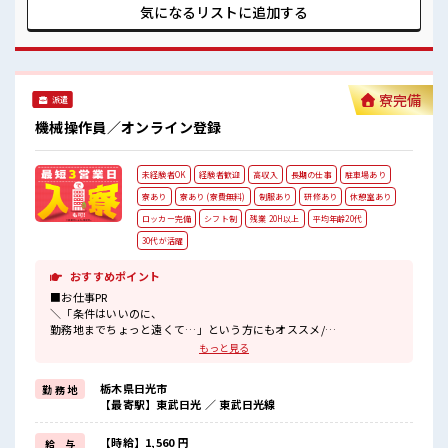
りサポートします！ ■職場の雰囲気 ≪20代の方が多数活躍中
気になるリストに
追加する
の職場≫ 休憩室完備でランチや休憩も充実しそう♪ 職場には
ロッカー完備！ 私物の置きすぎには注意が必要ですね★ 高収
入もバッチリ目指せますよ！
寮完備
派遣
機械操作員／オンライン登録
未経験者OK
経験者歓迎
高収入
長期の仕事
駐車場あり
寮あり
寮あり (寮費無料)
制服あり
研修あり
休憩室あり
ロッカー完備
シフト制
残業 20H以上
平均年齢20代
30代が活躍
おすすめポイント
■お仕事PR
＼「条件はいいのに、
勤務地までちょっと遠くて…」という方にもオススメ/
カイテキな家電付きワンルーム寮をご用意♪
もっと見る
◎寮費がタダ
栃木県日光市
勤 務 地
◎TV/冷蔵庫/洗濯機/エアコンなどは備え付け
【最寄駅】東武日光 ／ 東武日光線
◎駐車場完備なのでマイカー持ち込みOK
◎近くにコンビニがあるので便利
◎赴任時は現地までの移動交通費も規定支給
【時給】1,560 円
給 与