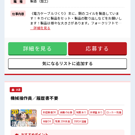
製造（加工)
職 種
さらに「正社員登用制度」もあるので正社員を目指せます◎
■職場の雰囲気
《電力ケーブルづくり》 主に、銅のコイルを製造していま
仕事内容
長期でじっくり働けます♪
す！キカイに製品をセット・製品の取り出しなどをお願いし
男性スタッフさん多数カツヤク中☆
ます！製品は様々な大きさがあります。フォークリフトでの
ワンコインでお弁当が食べれますのでお昼の心配ナシ♪
運搬作業もあり！ ■お仕事PR 未経験の方カンゲイ！ 高時給で
…詳細を見る
車通勤OK♪
高収入ゲット☆ お仕事は…キカイに製品をセットしてボタン
無料駐車場/ロッカー/休憩室完備！
をポチッ！ あとは完成品を取り出す作業をお願いします！
派遣スタッフさんもカツヤク中です！
「自分にも出来るかな…」という方も大丈夫！ お仕事が始ま
詳細を見る
応募する
っても困った時は近くにいる先輩がしっかりサポートしてく
れるから安心です★ マイカー通勤もOKで無料駐車場もあり、
通勤交通費は別途支給です！ ワンコインで食べられるお弁当
もあり♪ フォークリフトの免許取得支援あり☆ さらに「正社
気になるリストに
追加する
員登用制度」もあるので正社員を目指せます◎ ■職場の雰囲
気 長期でじっくり働けます♪ 男性スタッフさん多数カツヤク
中☆ ワンコインでお弁当が食べれますのでお昼の心配ナシ♪
車通勤OK♪ 無料駐車場/ロッカー/休憩室完備！ 派遣スタッフ
さんもカツヤク中です！
派遣
機械操作員／履歴書不要
未経験者OK
長期の仕事
制服あり
休憩室あり
ロッカー完備
染髪OK
残業 20H未満
30代が活躍
おすすめポイント