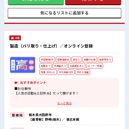
ど... 赴任時は現地までの移動交通費も規定支給！ 就業先には
無料駐車場完備のためマイカーやバイク通勤OK♪ 社員食堂は
300円～400円台で利用OK！ ■職場の雰囲気 《20代～40代の
気になるリストに
追加する
方がカツヤク中》 チョコっと有機溶剤のにおいがありますが
空調完備でカイテキ♪ 現金払い可能な売店あり！ ロッカー/
休憩室完備！ 有給の休憩10分×2回あるのもウレシイPoint☆
#ryo
派遣
製造（バリ取り・仕上げ）／オンライン登録
未経験者OK
経験者歓迎
高収入
長期の仕事
駐車場あり
制服あり
休憩室あり
社員食堂あり
ロッカー完備
残業 20H以上
平均年齢20代
30代が活躍
おすすめポイント
■お仕事PR
【人気の日勤&土日休み】だって稼げます！
カメラづくりのお仕事！
もっと見る
初めての方でも安心！
担当がしっかりバックアップします。
栃木県大田原市
勤 務 地
≪こんな方にオススメ≫
【最寄駅】野崎(栃木) ／ 東北本線
・製造業の工場勤務に興味がある方。
・高収入で働きたい方。