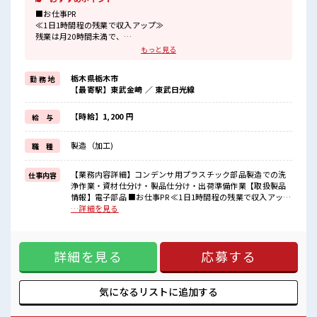
■お仕事PR
≪1日1時間程の残業で収入アップ≫
残業は月20時間未満で、
ほどよく稼げます♪
もっと見る
≪髪型自由≫
基本的に髪色自由で明るすぎたり奇抜でなければOKです！
栃木県栃木市
勤 務 地
(規定有)≪動きやすい制服アリ≫
【最寄駅】東武金崎 ／ 東武日光線
制服があるので、
毎日の服装の悩み解消♪
≪未経験の方も大カンゲイ≫
【時給】1,200 円
給 与
新しいことにチャレンジするのは不安だけど、
しっかり働く環境が整っています！
製造（加工)
職 種
イチからスキルUP・ステップUP目指していきましょう！
≪自分に向いている仕事が探せる≫
困った事などがあれば、
【業務内容詳細】コンデンサ用プラスチック部品製造での洗
仕事内容
担当がしっかりサポートします！
浄作業・資材仕分け・製品仕分け・出荷準備作業【取扱製品
情報】電子部品 ■お仕事PR ≪1日1時間程の残業で収入アップ
■職場の雰囲気
≫ 残業は月20時間未満で、 ほどよく稼げます♪ ≪髪型自由≫
…詳細を見る
派手すぎなければ多少のヘアカラーもOKなのはウレシイPoint☆
基本的に髪色自由で明るすぎたり奇抜でなければOKです！
休憩室で自分タイム！
(規定有)≪動きやすい制服アリ≫ 制服があるので、 毎日の服
のんびりスマホチェック♪
装の悩み解消♪ ≪未経験の方も大カンゲイ≫ 新しいことにチ
持ち物が多いあなたにもぴったり☆
詳細を見る
応募する
ャレンジするのは不安だけど、 しっかり働く環境が整ってい
ロッカー付き職場♪
ます！ イチからスキルUP・ステップUP目指していきましょ
う！ ≪自分に向いている仕事が探せる≫ 困った事などがあれ
ば、 担当がしっかりサポートします！ ■職場の雰囲気 派手す
気になるリストに
追加する
ぎなければ多少のヘアカラーもOKなのはウレシイPoint☆ 休
憩室で自分タイム！ のんびりスマホチェック♪ 持ち物が多い