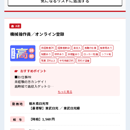
気になるリストに
追加する
す！ イチからスキルUP・ステップUP目指していきましょ
う！ ■職場の雰囲気 髪型・髪色自由♪ 派手過ぎなければOK
だから、 モチベーションもUP！ 休憩室で楽しくおしゃべり！
ストレス解消☆ ホドよく残業があるのでホドよく働きたい方
にオススメ！
派遣
機械操作員／オンライン登録
未経験者OK
経験者歓迎
高収入
長期の仕事
駐車場あり
制服あり
研修あり
休憩室あり
ロッカー完備
シフト制
残業 20H以上
平均年齢20代
30代が活躍
おすすめポイント
■お仕事PR
未経験の方カンゲイ！
高時給で高収入ゲット☆
お仕事は…キカイに製品をセットしてボタンをポチッ！
もっと見る
あとは完成品を取り出す作業をお願いします！
「自分にも出来るかな…」という方も大丈夫！
栃木県日光市
勤 務 地
お仕事が始まっても困った時は近くにいる先輩がしっかりサポート
【最寄駅】東武日光 ／ 東武日光線
してくれるから安心です★
マイカー通勤もOKで無料駐車場もあり、
通勤交通費は別途支給です！
【時給】1,560 円
給 与
ワンコインで食べられるお弁当もあり♪
フォークリフトの免許取得支援あり☆