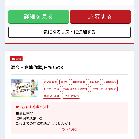
なくお給料に残業代を上乗せ≫ 残業は月20時間未満で、 ほど
休憩室で楽しくランチ♪
よく稼げます♪ ≪土日祝休のお仕事≫ 家族や友人と一緒にプ
時間があれば昼寝もしちゃおう！
ライベート満喫！ ≪モチベーションもUP≫ 派手過ぎなければ
ロッカーあり！
詳細を見る
応募する
髪型や髪色自由♪ (規定有)≪動きやすい制服アリ≫ 制服があ
安心してお仕事に集中♪
るので、 毎日の服装の悩み解消♪ ≪未経験の方も大カンゲイ
≫ 新しいことにチャレンジするのは不安だけど、 しっかり働
く環境が整っています！ イチからスキルUP・ステップUP目
気になるリストに
追加する
指していきましょう！ ■職場の雰囲気 髪型にこだわりのある
アナタは必見！ 髪型自由な職場！ 休憩室で楽しくランチ♪ 時
間があれば昼寝もしちゃおう！ ロッカーあり！ 安心してお仕
事に集中♪
派遣
混合・充填作業/日払いOK
経験者歓迎
高収入
長期の仕事
制服あり
休憩室あり
ロッカー完備
Wordスキルを活かす
Excelスキルを活かす
残業 20H未満
平均年齢20代
おすすめポイント
■お仕事PR
≪経験者活躍中≫
これまでの経験を活かしませんか？
ブランクがあっても大丈夫♪
もっと見る
経験はちょっとだけ…という方もOK！
≪適度な残業でお給料UP≫