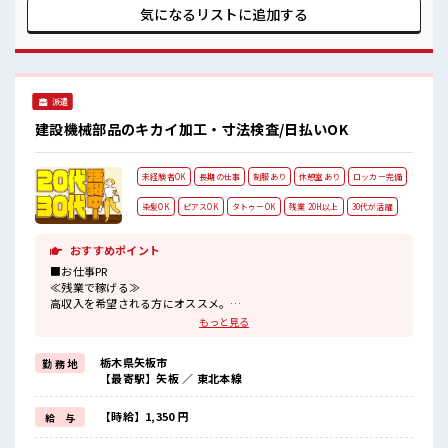
ていきましょう！ ≪自分に合った期間で働ける≫ 福利厚生が
気になるリストに
追加する
整った派遣のお仕事です！ ■職場の雰囲気 少人数ですぐに馴
染むことができそう♪ アットホームな環境☆ 派手すぎなけれ
ば多少のヘアカラーもOKなのはウレシイPoint☆ 一息つける
休憩スペースもあります！
派遣
建設機械部品のキカイ加工・寸法検査/日払いOK
未経験者OK
長期の仕事
制服あり
休憩室あり
ロッカー完備
染髪OK
ピアスOK
タトゥーOK
残業 20H以上
30代が活躍
おすすめポイント
■お仕事PR
≪残業で稼げる≫
高収入を希望される方にオススメ。
残業は月20時間以上あります♪
もっと見る
≪ヘアカラーOKで自由な雰囲気の職場≫
明るすぎたり奇抜でなければ基本的に自由！
栃木県矢板市
勤 務 地
(規定有)≪動きやすい制服アリ≫
【最寄駅】矢板 ／ 東北本線
制服があるので、
毎日の服装の悩み解消♪
≪未経験OKの仕事≫
【時給】1,350 円
給 与
新しいことにチャレンジするのは不安だけど、
しっかり働く環境が整っています！