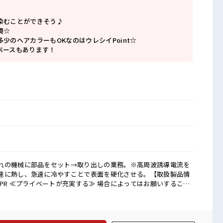
染むことができそう♪
境☆
少のヘアカラーもOKなのはウレシイPoint☆
ペースもあります！
れの機械に部品をセット→取り出しの業務。※高周波誘導電流を
速に熱し、急速に冷やすことで表面を硬化させる。【取扱製品情
どナシ！ ≪モチベーションもUP≫ 派手過ぎなければ髪型や髪色
制服アリ≫ 制服があるので、 毎日の服装の悩み解消♪ ≪未経験の
とにチャレンジするのは不安だけど、 しっかり働く環境が整って
・ステップUP目指していきましょう！ ≪自分に合った期間で働け