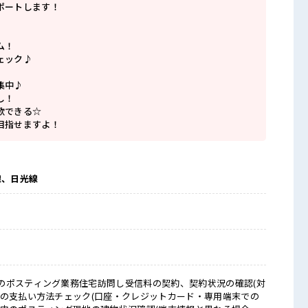
ポートします！
ム！
ェック♪
集中♪
し！
歌できる☆
目指せますよ！
線、日光線
のポスティング業務住宅訪問し受信料の契約、契約状況の確認(対
料の支払い方法チェック(口座・クレジットカード・専用端末での