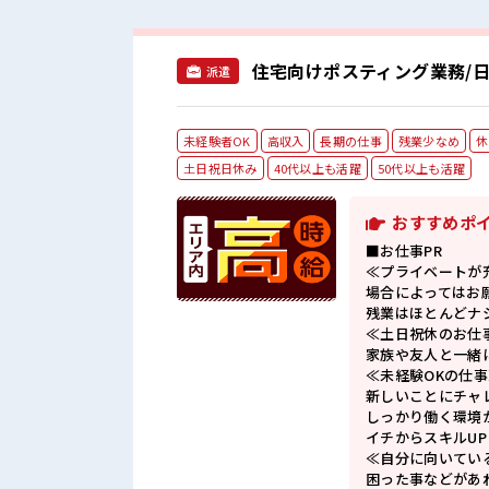
住宅向けポスティング業務/日
派遣
未経験者OK
高収入
長期の仕事
残業少なめ
休
土日祝日休み
40代以上も活躍
50代以上も活躍
おすすめポ
■お仕事PR
≪プライベートが
場合によってはお
残業はほとんどナ
≪土日祝休のお仕
家族や友人と一緒
≪未経験OKの仕事
新しいことにチャ
しっかり働く環境
イチからスキルU
≪自分に向いてい
困った事などがあ