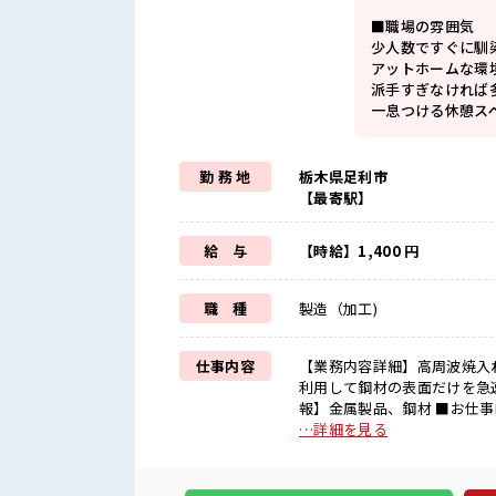
■職場の雰囲気
少人数ですぐに馴
アットホームな環
派手すぎなければ多
一息つける休憩ス
勤 務 地
栃木県足利市
【最寄駅】
給 与
【時給】1,400 円
職 種
製造（加工)
仕事内容
【業務内容詳細】高周波焼入
利用して鋼材の表面だけを急
報】金属製品、鋼材 ■お仕事PR ≪プライベートが充実する≫ 場合によってはお願いすること
もありますが、 残業はほとん
…詳細を見る
自由♪ (規定有)≪ラクラク
方も大カンゲイ≫ 新しいこ
います！ イチからスキルUP