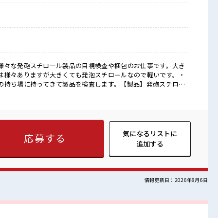
様々な発砲スチロール製品の目視検査や梱包のお仕事です。大き
は様々ありますが大きくても発泡スチロールなので軽いです。・
の持ち場に持ってきて製品を検査します。【製品】発砲スチロー
の応募も
が充実する≫ 場合によってはお願いすることもありますが、 残業
ションもUP≫ 派手過ぎなければ髪型や髪色自由♪ (規定有)≪未
にチャレンジするのは不安だけど、 しっかり働く環境が整ってい
ステップUP目指していきましょう！ ≪収入アップを目指せる≫ 高
気になるリストに
応募する
ークがあふれ
追加する
応募もOKですよ！ 髪型にこだわりのあるアナタは必見！ 髪型自
ありません！
情報更新日：2026年8月6日