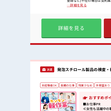
登録など)不在の場合は契約
修正) ■お仕事PR ≪プライベートが充実する≫ 場合によってはお願いすることもありますが、
…詳細を見る
残業はほとんどナシ！ ≪土日
験OKの仕事≫ 新しいことに
す！ イチからスキルUP・ス
る≫ 困った事などがあれば、 担当がしっ
詳細を見る
タイム！ のんびりスマホチェ
なし！ プライベートも謳歌
発泡スチロール製品の検査・梱
派遣
未経験者OK
長期の仕事
残業少なめ
休憩室あり
おすすめポ
■お仕事PR
≪女性も活躍中の