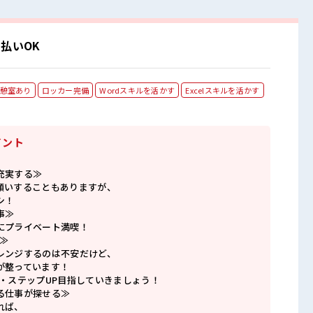
払いOK
憩室あり
ロッカー完備
Wordスキルを活かす
Excelスキルを活かす
イント
充実する≫
願いすることもありますが、
シ！
事≫
にプライベート満喫！
≫
レンジするのは不安だけど、
が整っています！
P・ステップUP目指していきましょう！
る仕事が探せる≫
れば、