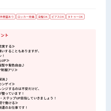
休憩室あり
ロッカー完備
染髪OK
ピアスOK
タトゥーOK
イント
充実する≫
願いすることもありますが、
シ！
もUP≫
髪型や髪色自由♪
ク制服アリ≫
解消♪
カンゲイ≫
レンジするのは不安だけど、
が整っています！
P・ステップUP目指していきましょう！
間で働ける≫
派遣のお仕事です！