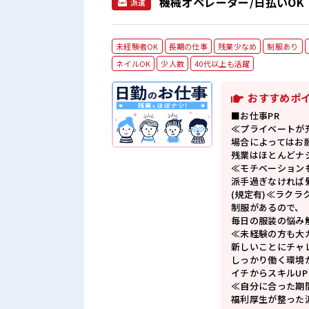
機械オペレーター/日払いOK
派遣
未経験者OK
長期の仕事
残業少なめ
制服あり
ネイルOK
少人数
40代以上も活躍
おすすめポ
■お仕事PR
≪プライベートが
場合によってはお
残業はほとんどナ
≪モチベーション
派手過ぎなければ
(規定有)≪ラクラ
制服があるので、
毎日の服装の悩み
≪未経験の方も大
新しいことにチャ
しっかり働く環境
イチからスキルU
≪自分に合った期
福利厚生が整った