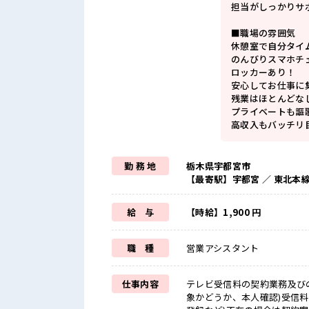
担当がしっかりサ
■職場の雰囲気
休憩室で自分タイ
のんびりスマホチ
ロッカーあり！
安心してお仕事に
残業はほとんどな
プライベートも謳
高収入もバッチリ
勤 務 地
栃木県宇都宮市
【最寄駅】宇都宮 ／ 東北本
給 与
【時給】1,900 円
職 種
営業アシスタント
仕事内容
テレビ受信料の契約業務及び
象かどうか、本人確認)受信