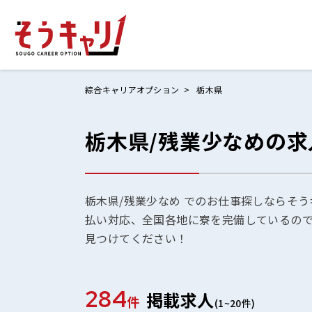
綜合キャリアオプション
栃木県
栃木県/残業少なめの求
ホームにもど
お仕事検索
お気に入りリ
栃木県/残業少なめ でのお仕事探しならそう
払い対応、全国各地に寮を完備しているの
お問い合わせ
見つけてください！
284
掲載求人
ログイン
件
(1~20件)