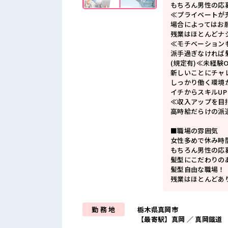
もちろん男性の応
≪プライベートが
場合によってはお
残業はほとんどナ
≪モチベーション
派手過ぎなければ
(規定有)≪未経験
新しいことにチャ
しっかり働く環境
イチからスキルU
≪収入アップを目
高時給だらけの派
■職場の雰囲気
女性多めで休み時
もちろん男性の応
髪型にこだわりの
髪型自由な職場！
残業はほとんどあ
勤 務 地
栃木県真岡市
【最寄駅】真岡 ／ 真岡鐵道