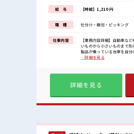
給 与
【時給】1,210 円
職 種
仕分け・梱包・ピッキング
仕事内容
【業務内容詳細】自動車など
いものから小さいものまで形
製品が乗っている台車を自分
ル製品【重量物】～10キロ程度 ■お仕事PR ≪女性も活躍中の職場≫ もちろん男性
…詳細を見る
OKですよ！ ≪プライベート
はほとんどナシ！ ≪モチベー
経験OKの仕事≫ 新しいこと
ます！ イチからスキルUP・
詳細を見る
時給だらけの派遣のお仕事です！ ■職場の雰囲気 女性多めで休み時間は女子ト
る職場です！ もちろん男性の
由な職場！ 残業はほとんど