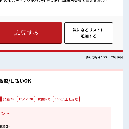
案内のポスティング現地の建物状況確認(端末情報と異なる場合は
祝休のお仕事≫ 家族や友人と一緒にプライベート満喫！ ≪未経
チャレンジするのは不安だけど、 しっかり働く環境が整っていま
テップUP目指していきましょう！ ≪自分に向いている仕事が探せ
かりサポートします！ ■職場の雰囲気 休憩室で自分
気になるリストに
応募する
ック♪ ロッカーあり！ 安心してお仕事に集中♪ 残業はほとんど
追加する
できる☆ 高収入もバッチリ目指せますよ！
情報更新日：2026年8月6日
包/日払いOK
染髪OK
ピアスOK
女性多め
40代以上も活躍
イント
職場≫