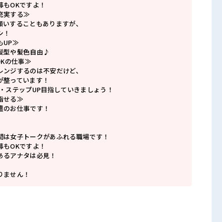
募もOKですよ！
充実する≫
願いすることもありますが、
シ！
もUP≫
髪型や髪色自由♪
OKの仕事≫
レンジするのは不安だけど、
が整っています！
P・ステップUP目指していきましょう！
指せる≫
遣のお仕事です！
間は女子トークがあふれる職場です！
募もOKですよ！
あるアナタは必見！
りません！