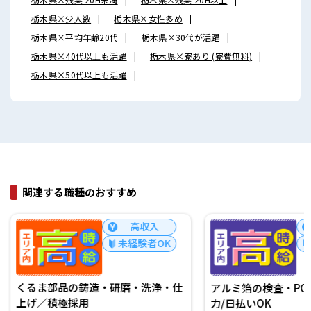
栃木県×少人数
栃木県×女性多め
栃木県×平均年齢20代
栃木県×30代が活躍
栃木県×40代以上も活躍
栃木県×寮あり (寮費無料)
栃木県×50代以上も活躍
関連する職種のおすすめ
高収入
未経験者OK
くるま部品の鋳造・研磨・洗浄・仕
アルミ箔の検査・PC
上げ／積極採用
力/日払いOK