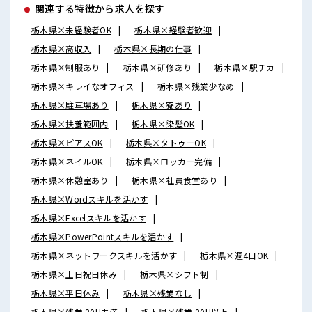
関連する特徴から求人を探す
栃木県×未経験者OK
栃木県×経験者歓迎
栃木県×高収入
栃木県×長期の仕事
栃木県×制服あり
栃木県×研修あり
栃木県×駅チカ
栃木県×キレイなオフィス
栃木県×残業少なめ
栃木県×駐車場あり
栃木県×寮あり
栃木県×扶養範囲内
栃木県×染髪OK
栃木県×ピアスOK
栃木県×タトゥーOK
栃木県×ネイルOK
栃木県×ロッカー完備
栃木県×休憩室あり
栃木県×社員食堂あり
栃木県×Wordスキルを活かす
栃木県×Excelスキルを活かす
栃木県×PowerPointスキルを活かす
栃木県×ネットワークスキルを活かす
栃木県×週4日OK
栃木県×土日祝日休み
栃木県×シフト制
栃木県×平日休み
栃木県×残業なし
栃木県×残業 20H未満
栃木県×残業 20H以上