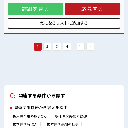
派遣スタッフさんもカツヤク中です！
「自分にも出来るかな…」という方も大丈夫！ お仕事が始ま
詳細を見る
応募する
っても困った時は近くにいる先輩がしっかりサポートしてく
れるから安心です★ マイカー通勤もOKで無料駐車場もあり、
通勤交通費は別途支給です！ ワンコインで食べられるお弁当
もあり♪ フォークリフトの免許取得支援あり☆ さらに「正社
気になるリストに
追加する
員登用制度」もあるので正社員を目指せます◎ ■職場の雰囲
気 長期でじっくり働けます♪ 男性スタッフさん多数カツヤク
中☆ ワンコインでお弁当が食べれますのでお昼の心配ナシ♪
車通勤OK♪ 無料駐車場/ロッカー/休憩室完備！ 派遣スタッフ
さんもカツヤク中です！
…
1
2
3
4
11
>
関連する条件から探す
関連する特徴から求人を探す
栃木県×未経験者OK
栃木県×経験者歓迎
栃木県×高収入
栃木県×長期の仕事