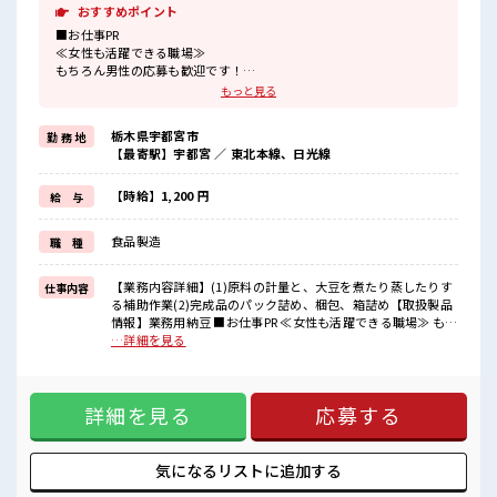
おすすめポイント
■お仕事PR
≪女性も活躍できる職場≫
もちろん男性の応募も歓迎です！
≪残業で稼げる≫
もっと見る
高収入を希望される方にオススメ。
残業は月20時間以上あります♪
栃木県宇都宮市
勤 務 地
≪機能的な制服アリ≫
【最寄駅】宇都宮 ／ 東北本線、日光線
制服があるので、
毎日の服装の悩み解消♪
≪初めての仕事だけど自分にもできそう≫
【時給】1,200 円
給 与
新しいことにチャレンジするのは不安だけど、
しっかり働く環境が整っています！
食品製造
職 種
イチからスキルUP・ステップUP目指していきましょう！
≪様々なお仕事をご提案≫
一人で悩まず気軽に相談できる、
【業務内容詳細】(1)原料の計量と、大豆を煮たり蒸したりす
仕事内容
派遣のお仕事です！
る補助作業(2)完成品のパック詰め、梱包、箱詰め【取扱製品
情報】業務用納豆 ■お仕事PR ≪女性も活躍できる職場≫ もち
■職場の雰囲気
ろん男性の応募も歓迎です！ ≪残業で稼げる≫ 高収入を希望
…詳細を見る
女性も活躍しやすい雰囲気の職場です！
される方にオススメ。 残業は月20時間以上あります♪ ≪機能
一息つける休憩スペースもあります！
的な制服アリ≫ 制服があるので、 毎日の服装の悩み解消♪ ≪
ロッカーあり！
初めての仕事だけど自分にもできそう≫ 新しいことにチャレ
安心してお仕事に集中♪
詳細を見る
応募する
ンジするのは不安だけど、 しっかり働く環境が整っていま
残業多め！
す！ イチからスキルUP・ステップUP目指していきましょ
稼ぎたい方は必見！
う！ ≪様々なお仕事をご提案≫ 一人で悩まず気軽に相談でき
る、 派遣のお仕事です！ ■職場の雰囲気 女性も活躍しやすい
気になるリストに
追加する
雰囲気の職場です！ 一息つける休憩スペースもあります！ ロ