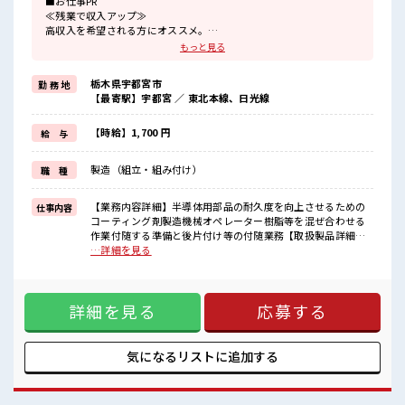
■お仕事PR
≪残業で収入アップ≫
高収入を希望される方にオススメ。
残業は月20時間以上あります♪
もっと見る
制服があると毎日の服選びに悩まずOK♪
≪未経験でも活躍できる≫
栃木県宇都宮市
勤 務 地
新しいことにチャレンジするのは不安だけど、
【最寄駅】宇都宮 ／ 東北本線、日光線
しっかり働く環境が整っています！
イチからスキルUP・ステップUP目指していきましょう！
≪様々なお仕事をご提案≫
【時給】1,700 円
給 与
一人で悩まず気軽に相談できる、
派遣のお仕事です！
製造（組立・組み付け）
職 種
■職場の雰囲気
しっかり休める休憩室あり！
【業務内容詳細】半導体用部品の耐久度を向上させるための
仕事内容
オンオフの切替もできちゃう！
コーティング剤製造機械オペレーター樹脂等を混ぜ合わせる
持ち物が多いあなたにもぴったり☆
作業付随する準備と後片付け等の付随業務【取扱製品詳細】
ロッカー付き職場♪
半導体関連 ■お仕事PR ≪残業で収入アップ≫ 高収入を希望さ
…詳細を見る
残業がしっかりあるお仕事！
れる方にオススメ。 残業は月20時間以上あります♪ 制服があ
高収入もバッチリ目指せますよ！
ると毎日の服選びに悩まずOK♪ ≪未経験でも活躍できる≫
新しいことにチャレンジするのは不安だけど、 しっかり働く
詳細を見る
応募する
環境が整っています！ イチからスキルUP・ステップUP目指
していきましょう！ ≪様々なお仕事をご提案≫ 一人で悩まず
気軽に相談できる、 派遣のお仕事です！ ■職場の雰囲気 しっ
かり休める休憩室あり！ オンオフの切替もできちゃう！ 持ち
気になるリストに
追加する
物が多いあなたにもぴったり☆ ロッカー付き職場♪ 残業がし
っかりあるお仕事！ 高収入もバッチリ目指せますよ！