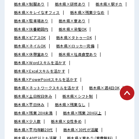
栃木県×制服あり
栃木県×研修あり
栃木県×駅チカ
栃木県×キレイなオフィス
栃木県×残業少なめ
栃木県×駐車場あり
栃木県×寮あり
栃木県×扶養範囲内
栃木県×染髪OK
栃木県×ピアスOK
栃木県×タトゥーOK
栃木県×ネイルOK
栃木県×ロッカー完備
栃木県×休憩室あり
栃木県×社員食堂あり
栃木県×Wordスキルを活かす
栃木県×Excelスキルを活かす
栃木県×PowerPointスキルを活かす
栃木県×ネットワークスキルを活かす
栃木県×週4日OK
栃木県×土日祝日休み
栃木県×シフト制
栃木県×平日休み
栃木県×残業なし
栃木県×残業 20H未満
栃木県×残業 20H以上
栃木県×少人数
栃木県×女性多め
栃木県×平均年齢20代
栃木県×30代が活躍
栃木県×40代以上も活躍
栃木県×寮あり (寮費無料)