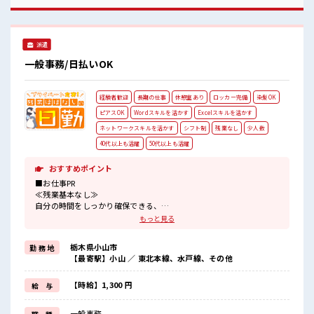
ッカーあり！ 安心してお仕事に集中♪ 残業多め！ 稼ぎたい方
は必見！
派遣
一般事務/日払いOK
経験者歓迎
長期の仕事
休憩室あり
ロッカー完備
染髪OK
ピアスOK
Wordスキルを活かす
Excelスキルを活かす
ネットワークスキルを活かす
シフト制
残業なし
少人数
40代以上も活躍
50代以上も活躍
おすすめポイント
■お仕事PR
≪残業基本なし≫
自分の時間をしっかり確保できる、
残業基本ナシのお仕事♪
もっと見る
オンとオフをきっちり切り替えたい方にオススメ！
≪経験者活躍中≫
栃木県小山市
勤 務 地
これまでの経験を活かしませんか？
【最寄駅】小山 ／ 東北本線、水戸線、その他
ブランクがあっても大丈夫♪
経験はちょっとだけ…という方もOK！
≪モチベーションもUP≫
【時給】1,300 円
給 与
派手過ぎなければ髪型や髪色自由♪
(規定有)≪自分に合った期間で働ける≫
一般事務