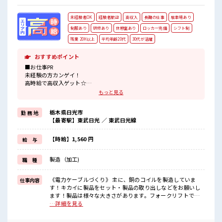
未経験者OK
経験者歓迎
高収入
長期の仕事
駐車場あり
制服あり
研修あり
休憩室あり
ロッカー完備
シフト制
残業 20H以上
平均年齢20代
30代が活躍
おすすめポイント
■お仕事PR
未経験の方カンゲイ！
高時給で高収入ゲット☆
お仕事は…キカイに製品をセットしてボタンをポチッ！
もっと見る
あとは完成品を取り出す作業をお願いします！
「自分にも出来るかな…」という方も大丈夫！
栃木県日光市
勤 務 地
お仕事が始まっても困った時は近くにいる先輩がしっかりサポート
【最寄駅】東武日光 ／ 東武日光線
してくれるから安心です★
マイカー通勤もOKで無料駐車場もあり、
通勤交通費は別途支給です！
【時給】1,560 円
給 与
ワンコインで食べられるお弁当もあり♪
フォークリフトの免許取得支援あり☆
製造（加工)
職 種
さらに「正社員登用制度」もあるので正社員を目指せます◎
■職場の雰囲気
《電力ケーブルづくり》 主に、銅のコイルを製造していま
仕事内容
長期でじっくり働けます♪
す！キカイに製品をセット・製品の取り出しなどをお願いし
男性スタッフさん多数カツヤク中☆
ます！製品は様々な大きさがあります。フォークリフトでの
ワンコインでお弁当が食べれますのでお昼の心配ナシ♪
運搬作業もあり！ ■お仕事PR 未経験の方カンゲイ！ 高時給で
…詳細を見る
車通勤OK♪
高収入ゲット☆ お仕事は…キカイに製品をセットしてボタン
無料駐車場/ロッカー/休憩室完備！
をポチッ！ あとは完成品を取り出す作業をお願いします！