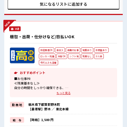
う！ ≪収入アップを目指せる≫ 高時給だらけの派遣のお仕事
気になるリストに
追加する
です！ ■職場の雰囲気 髪型にこだわりのあるアナタは必見！
髪型自由な職場！ 20代が多数活躍中！ 社会人経験が浅くても
OK！ ここから経験積んでいきましょ！ 残業はほとんどあり
ません！
派遣
梱包・出荷・仕分けなど/日払いOK
未経験者OK
高収入
長期の仕事
制服あり
休憩室あり
ロッカー完備
染髪OK
シフト制
残業なし
少人数
40代以上も活躍
おすすめポイント
■お仕事PR
≪残業基本なし≫
自分の時間をしっかり確保できる、
残業基本ナシのお仕事♪
もっと見る
オンとオフをきっちり切り替えたい方にオススメ！
≪髪型自由≫
栃木県下都賀郡野木町
勤 務 地
基本的に髪色自由で明るすぎたり奇抜でなければOKです！
【最寄駅】野木 ／ 東北本線
(規定有)≪機能的な制服アリ≫
制服があるので、
毎日の服装の悩み解消♪
【時給】1,500 円
給 与
≪未経験OKの仕事≫