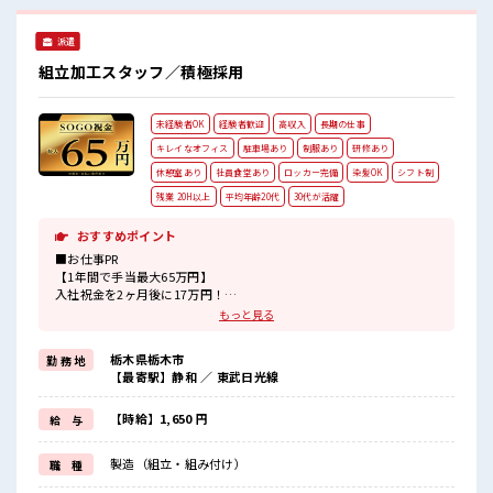
で分からない事も聞きやすいです☆ #ryo
派遣
組立加工スタッフ／積極採用
未経験者OK
経験者歓迎
高収入
長期の仕事
キレイなオフィス
駐車場あり
制服あり
研修あり
休憩室あり
社員食堂あり
ロッカー完備
染髪OK
シフト制
残業 20H以上
平均年齢20代
30代が活躍
おすすめポイント
■お仕事PR
【1年間で手当最大65万円】
入社祝金を2ヶ月後に17万円！
満了金を3ヶ月後に12万円！
もっと見る
お給料にプラス！
でも…これで終わらないのがこのお仕事！
栃木県栃木市
勤 務 地
なんと満了金は3ヶ月ごとにお渡し！
【最寄駅】静和 ／ 東武日光線
全て合わせると1年間で最大『65万円』もらえる！
【就業先は...】
【時給】1,650 円
給 与
・午前午後に各10分間の有給休憩あり
・通勤はクルマ/バイク/自転車OK◎
製造（組立・組み付け）
職 種
無料Pあり◎通勤交通費は別途支給！