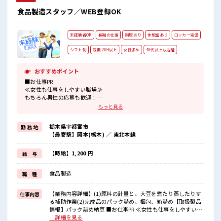
食品製造スタッフ／WEB登録OK
未経験者OK
長期の仕事
制服あり
休憩室あり
ロッカー完備
シフト制
残業 20H以上
女性多め
40代以上も活躍
おすすめポイント
■お仕事PR
≪女性も仕事をしやすい職場≫
もちろん男性の応募も歓迎！
≪稼ぎたい人向け≫
もっと見る
高収入を希望される方にオススメ。
残業は月20時間以上あります♪
栃木県宇都宮市
勤 務 地
制服があると毎日の服選びに悩まずOK♪
【最寄駅】岡本(栃木) ／ 東北本線
≪未経験の方も大カンゲイ≫
新しいことにチャレンジするのは不安だけど、
しっかり働く環境が整っています！
【時給】1,200 円
給 与
イチからスキルUP・ステップUP目指していきましょう！
≪様々なお仕事をご提案≫
食品製造
職 種
一人で悩まず気軽に相談できる、
派遣のお仕事です！
【業務内容詳細】(1)原料の計量と、大豆を煮たり蒸したりす
仕事内容
■職場の雰囲気
る補助作業(2)完成品のパック詰め、梱包、箱詰め【取扱製品
女性が多めの職場です♪
情報】パック詰め納豆 ■お仕事PR ≪女性も仕事をしやすい職
しっかり休める休憩室あり！
場≫ もちろん男性の応募も歓迎！ ≪稼ぎたい人向け≫ 高収入
…詳細を見る