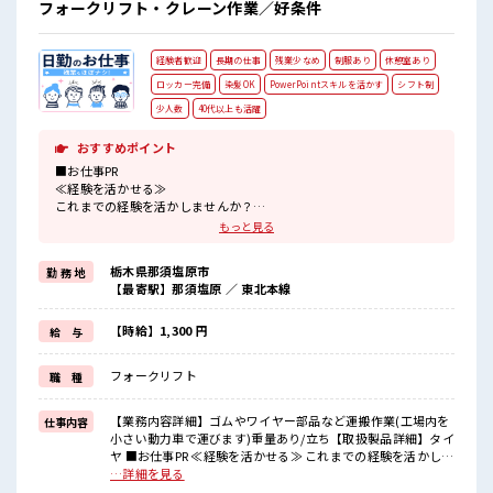
フォークリフト・クレーン作業／好条件
経験者歓迎
長期の仕事
残業少なめ
制服あり
休憩室あり
ロッカー完備
染髪OK
PowerPointスキルを活かす
シフト制
少人数
40代以上も活躍
おすすめポイント
■お仕事PR
≪経験を活かせる≫
これまでの経験を活かしませんか？
ブランクがあっても大丈夫♪
もっと見る
経験はちょっとだけ…という方もOK！
≪無理なく働ける≫
栃木県那須塩原市
勤 務 地
場合によってはお願いすることもありますが、
【最寄駅】那須塩原 ／ 東北本線
残業はほとんどナシ！
≪髪型自由≫
基本的に髪色自由で明るすぎたり奇抜でなければOKです！
【時給】1,300 円
給 与
(規定有)≪ラクラク制服アリ≫
制服があるので、
フォークリフト
職 種
毎日の服装の悩み解消♪
≪自分に向いている仕事が探せる≫
困った事などがあれば、
【業務内容詳細】ゴムやワイヤー部品など運搬作業(工場内を
仕事内容
担当がしっかりサポートします！
小さい動力車で運びます)重量あり/立ち【取扱製品詳細】タイ
ヤ ■お仕事PR ≪経験を活かせる≫ これまでの経験を活かしま
■職場の雰囲気
せんか？ ブランクがあっても大丈夫♪ 経験はちょっとだけ…
…詳細を見る
少人数でアットホームな雰囲気の職場！
という方もOK！ ≪無理なく働ける≫ 場合によってはお願い