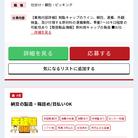
新しいことにチャレンジするのは不安だけど、
仕分け・梱包・ピッキング
職 種
しっかり働く環境が整っています！
イチからスキルUP・ステップUP目指していきましょう！
≪自分に合った期間で働ける≫
【業務内容詳細】樹脂キャップのライン、梱包、運搬、外観
仕事内容
福利厚生が整った派遣のお仕事です！
検査、及び付随する原材料の運搬業務。重量7～10キロ程度の
可能性あり【取扱製品情報】飲料用キャップの製造 ■お仕事
■職場の雰囲気
PR ≪残業基本なし≫ 自分の時間をしっかり確保できる、 残業
…詳細を見る
少人数の職場でこじんまり。
基本ナシのお仕事♪ オンとオフをきっちり切り替えたい方に
職場の仲間との交流もできちゃうかも？
オススメ！ ≪髪型自由≫ 基本的に髪色自由で明るすぎたり奇
キバツ過ぎなければ髪色・髪型は自由！
抜でなければOKです！ (規定有)≪機能的な制服アリ≫ 制服が
あなたの個性を大事にできます♪
詳細を見る
応募する
あるので、 毎日の服装の悩み解消♪ ≪未経験OKの仕事≫ 新
高収入もバッチリ目指せますよ！
しいことにチャレンジするのは不安だけど、 しっかり働く環
境が整っています！ イチからスキルUP・ステップUP目指し
ていきましょう！ ≪自分に合った期間で働ける≫ 福利厚生が
気になるリストに
追加する
整った派遣のお仕事です！ ■職場の雰囲気 少人数の職場でこ
じんまり。 職場の仲間との交流もできちゃうかも？ キバツ過
ぎなければ髪色・髪型は自由！ あなたの個性を大事にできま
す♪ 高収入もバッチリ目指せますよ！
派遣
納豆の製造・箱詰め/日払いOK
未経験者OK
長期の仕事
制服あり
休憩室あり
ロッカー完備
シフト制
残業 20H以上
女性多め
40代以上も活躍