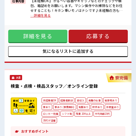
【未経験OK】 かる～い容器やキャップなどのチェックや梱
仕事内容
ロッカー/休憩室/無料駐車場なども完備しています！
包、箱詰めをお願いします。マシン操作やお掃除などをお任
派遣スタッフさんがいるので分からない事も聞きやすい☆
せすることも！キホン重いモノはナシです♪未経験の方も安
心してはじめられるお仕事です☆ ■お仕事PR 人気の軽作業の
…詳細を見る
オシゴト！ 扱う物はプラスチック製のキャップや容器だから
軽くてラクラク♪ 負担少な目で製造ワークが初めての方もデ
ビューしやすい！ 製造のお仕事をしてみたいけど重い物は…
詳細を見る
応募する
なんて方にオススメ♪ ていねいな研修があるので未経験から
スタートでも安心☆ モクモク作業で重いモノも基本なし！ 3
交替だけど大型連休があります♪ 制服ありで事前の準備は不
要！ 通勤はクルマ・バイク・自転車OK◎もちろん通勤交通費
気になるリストに
追加する
支給！ 少しでも気になった方ぜひお気軽に応募してみてくだ
さいね☆ ■職場の雰囲気 男女ともにカツヤク中の職場☆ 空調
が完備されているので年中カイテキ♪ ロッカー/休憩室/無料
駐車場なども完備しています！ 派遣スタッフさんがいるので
分からない事も聞きやすい☆
寮完備
派遣
検査・点検・検品スタッフ／オンライン登録
未経験者OK
経験者歓迎
高収入
長期の仕事
駐車場あり
寮あり
寮あり (寮費無料)
制服あり
研修あり
休憩室あり
ロッカー完備
シフト制
残業 20H以上
平均年齢20代
30代が活躍
おすすめポイント