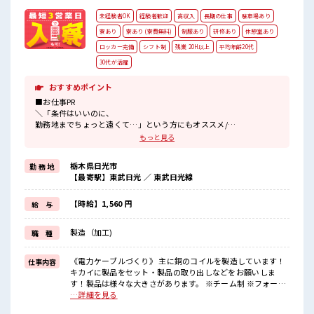
未経験者OK
経験者歓迎
高収入
長期の仕事
駐車場あり
寮あり
寮あり (寮費無料)
制服あり
研修あり
休憩室あり
ロッカー完備
シフト制
残業 20H以上
平均年齢20代
30代が活躍
おすすめポイント
■お仕事PR
＼「条件はいいのに、
勤務地までちょっと遠くて…」という方にもオススメ/
カイテキな家電付きワンルーム寮をご用意♪
もっと見る
◎寮費がタダ
栃木県日光市
勤 務 地
◎TV/冷蔵庫/洗濯機/エアコンなどは備え付け
【最寄駅】東武日光 ／ 東武日光線
◎駐車場完備なのでマイカー持ち込みOK
◎近くにコンビニがあるので便利
◎赴任時は現地までの移動交通費も規定支給
【時給】1,560 円
給 与
＼他にもおすすめポイント満載(^^)/
フォークリフトの免許取得支援あり☆
製造（加工)
職 種
さらに「正社員登用制度」もあるので正社員を目指せます！
未経験の方も大歓迎！
お仕事が始まっても困った時は近くにいる先輩がしっかりサポート
《電力ケーブルづくり》 主に銅のコイルを製造しています！
仕事内容
してくれるから安心です★
キカイに製品をセット・製品の取り出しなどをお願いしま
す！製品は様々な大きさがあります。 ※チーム制 ※フォーク
■職場の雰囲気
リフト運搬あり ※重いモノ基本なし ※寮アリのお仕事！一人
…詳細を見る
長期でじっくり働けます♪
暮らしスタートにもピッタリ♪ ■お仕事PR ＼「条件はいいの