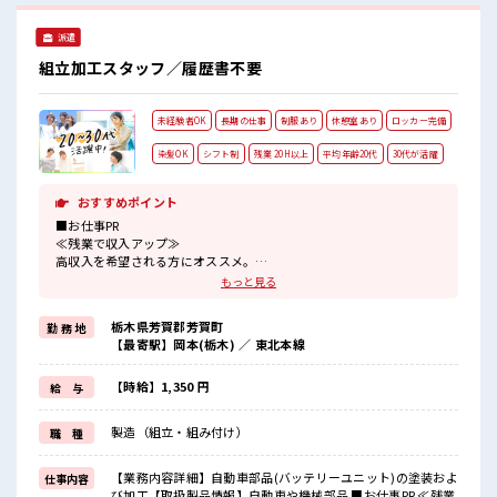
派遣
組立加工スタッフ／履歴書不要
未経験者OK
長期の仕事
制服あり
休憩室あり
ロッカー完備
染髪OK
シフト制
残業 20H以上
平均年齢20代
30代が活躍
おすすめポイント
■お仕事PR
≪残業で収入アップ≫
高収入を希望される方にオススメ。
残業は月20時間以上あります♪
もっと見る
≪髪色自由で自分らしく働く≫
明るすぎたり奇抜でなければ基本的に自由！
栃木県芳賀郡芳賀町
勤 務 地
(規定有)≪動きやすい制服アリ≫
【最寄駅】岡本(栃木) ／ 東北本線
制服があるので、
毎日の服装の悩み解消♪
≪未経験の方も大カンゲイ≫
【時給】1,350 円
給 与
新しいことにチャレンジするのは不安だけど、
しっかり働く環境が整っています！
製造（組立・組み付け）
職 種
イチからスキルUP・ステップUP目指していきましょう！
≪収入アップを目指せる≫
高時給だらけの派遣のお仕事です！
【業務内容詳細】自動車部品(バッテリーユニット)の塗装およ
仕事内容
び加工【取扱製品情報】自動車や機械部品 ■お仕事PR ≪残業