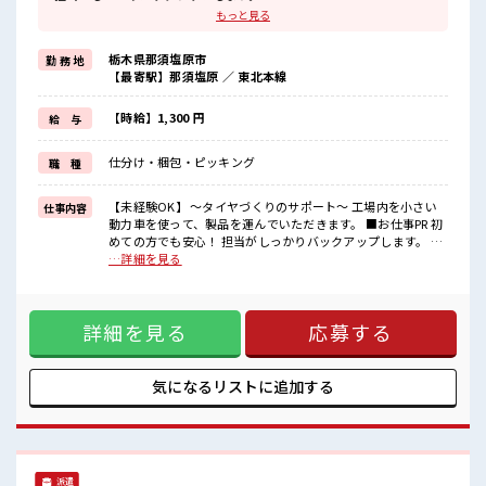
≪こんな方にオススメ≫
もっと見る
・製造業の工場勤務に興味がある方。
・担当者のサポートが必要な方。
栃木県那須塩原市
勤 務 地
≪未経験OKの仕事探し≫
【最寄駅】那須塩原 ／ 東北本線
新しいことにチャレンジするのは不安だけど、
しっかり働く環境が整っています！
イチからスキルUP・ステップUP目指していきましょう！
【時給】1,300 円
給 与
■職場の雰囲気
仕分け・梱包・ピッキング
職 種
《男性スタッフさんも活躍中》
通勤はマイカーOK◎無料駐車場完備！
お昼は社員食堂が利用できます♪
【未経験OK】 ～タイヤづくりのサポート～ 工場内を小さい
仕事内容
施設内に売店・ロッカー・休憩室完備♪
動力車を使って、製品を運んでいただきます。 ■お仕事PR 初
制服貸与あり！
めての方でも安心！ 担当がしっかりバックアップします。 ≪
こんな方にオススメ≫ ・製造業の工場勤務に興味がある方。
…詳細を見る
・担当者のサポートが必要な方。 ≪未経験OKの仕事探し≫
新しいことにチャレンジするのは不安だけど、 しっかり働く
環境が整っています！ イチからスキルUP・ステップUP目指
詳細を見る
応募する
していきましょう！ ■職場の雰囲気 《男性スタッフさんも活
躍中》 通勤はマイカーOK◎無料駐車場完備！ お昼は社員食
堂が利用できます♪ 施設内に売店・ロッカー・休憩室完備♪
制服貸与あり！
気になるリストに
追加する
派遣