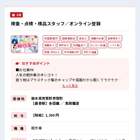
活躍しやすい雰囲気の職場です！ 休憩室で楽しくランチ♪ 時
間があれば昼寝もしちゃおう！ 職場にはロッカー完備！ 私物
の置きすぎには注意が必要ですね★
派遣
検査・点検・検品スタッフ／オンライン登録
未経験者OK
経験者歓迎
高収入
長期の仕事
駐車場あり
制服あり
研修あり
休憩室あり
ロッカー完備
シフト制
残業 20H以上
平均年齢20代
30代が活躍
おすすめポイント
■お仕事PR
人気の軽作業のオシゴト！
扱う物はプラスチック製のキャップや容器だから軽くてラクラク♪
負担少な目で製造ワークが初めての方もデビューしやすい！
もっと見る
製造のお仕事をしてみたいけど重い物は…なんて方にオススメ♪
ていねいな研修があるので未経験からスタートでも安心☆
栃木県芳賀郡芳賀町
勤 務 地
モクモク作業で重いモノも基本なし！
【最寄駅】多田羅 ／ 真岡鐵道
3交替だけど大型連休があります♪
制服ありで事前の準備は不要！
通勤はクルマ・バイク・自転車OK◎もちろん通勤交通費支給！
【時給】1,350 円
給 与
少しでも気になった方ぜひお気軽に応募してみてくださいね☆
軽作業
職 種
■職場の雰囲気
男女ともにカツヤク中の職場☆
空調が完備されているので年中カイテキ♪