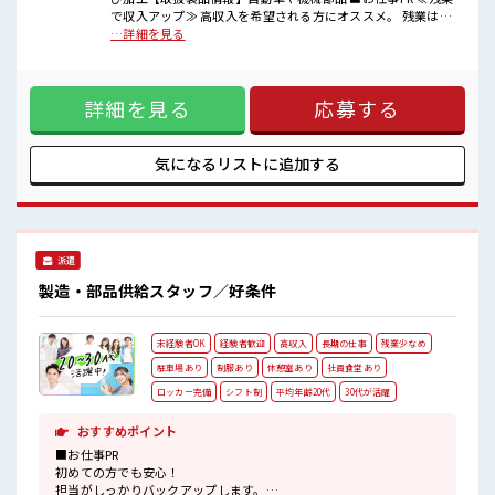
■職場の雰囲気
で収入アップ≫ 高収入を希望される方にオススメ。 残業は月
明るすぎたり奇抜過ぎなければヘアカラーOK！
20時間以上あります♪ ≪髪色自由で自分らしく働く≫ 明るす
…詳細を見る
20代活躍中のフレッシュな職場です☆
ぎたり奇抜でなければ基本的に自由！ (規定有)≪動きやすい
休憩室でホッと一息リフレッシュ！
制服アリ≫ 制服があるので、 毎日の服装の悩み解消♪ ≪未経
残業がしっかりあるお仕事！
験の方も大カンゲイ≫ 新しいことにチャレンジするのは不安
詳細を見る
応募する
だけど、 しっかり働く環境が整っています！ イチからスキル
UP・ステップUP目指していきましょう！ ≪収入アップを目
指せる≫ 高時給だらけの派遣のお仕事です！ ■職場の雰囲気
明るすぎたり奇抜過ぎなければヘアカラーOK！ 20代活躍中
気になるリストに
追加する
のフレッシュな職場です☆ 休憩室でホッと一息リフレッシ
ュ！ 残業がしっかりあるお仕事！
派遣
製造・部品供給スタッフ／好条件
未経験者OK
経験者歓迎
高収入
長期の仕事
残業少なめ
駐車場あり
制服あり
休憩室あり
社員食堂あり
ロッカー完備
シフト制
平均年齢20代
30代が活躍
おすすめポイント
■お仕事PR
初めての方でも安心！
担当がしっかりバックアップします。