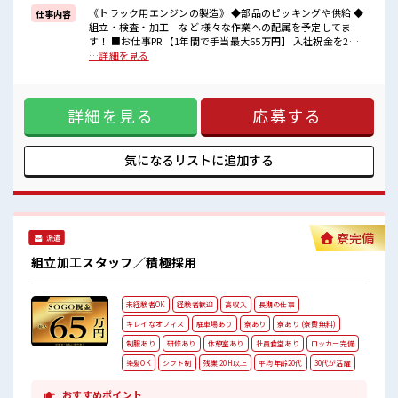
・シャワー室や診療所/喫煙スペースなど設備充実
《トラック用エンジンの製造》 ◆部品のピッキングや供給 ◆
仕事内容
組立・検査・加工 など 様々な作業への配属を予定してま
■最短即日入社決定！
す！ ■お仕事PR 【1年間で手当最大65万円】 入社祝金を2ヶ
条件があえば応募のその日に入社決定もできる！
月後に17万円！ 満了金を3ヶ月後に12万円！ お給料にプラ
…詳細を見る
ス！ でも…これで終わらないのがこのお仕事！ なんと満了金
■職場の雰囲気
は3ヶ月ごとにお渡し！ 全て合わせると1年間で最大『65万
男性スタッフさんも活躍中！
円』もらえる！ 【就業先は...】 ・午前午後に各10分間の有給
髪のカラーリングはキバツ過ぎなければOK♪
詳細を見る
応募する
休憩あり ・通勤はクルマ/バイク/自転車OK◎ 無料Pあり◎
自分のすきなようにたのしめるからモチベUP！
通勤交通費は別途支給！ ・シャワー室や診療所/喫煙スペース
売店・社食あり！
など設備充実 ■最短即日入社決定！ 条件があえば応募のその
ほかにもATM/カギ付き個人ロッカー/シャワー室などがあります★
日に入社決定もできる！ ■職場の雰囲気 男性スタッフさんも
気になるリストに
追加する
#SOGO祝金
活躍中！ 髪のカラーリングはキバツ過ぎなければOK♪ 自分
のすきなようにたのしめるからモチベUP！ 売店・社食あり！
ほかにもATM/カギ付き個人ロッカー/シャワー室などがあり
ます★
寮完備
派遣
組立加工スタッフ／積極採用
未経験者OK
経験者歓迎
高収入
長期の仕事
キレイなオフィス
駐車場あり
寮あり
寮あり (寮費無料)
制服あり
研修あり
休憩室あり
社員食堂あり
ロッカー完備
染髪OK
シフト制
残業 20H以上
平均年齢20代
30代が活躍
おすすめポイント