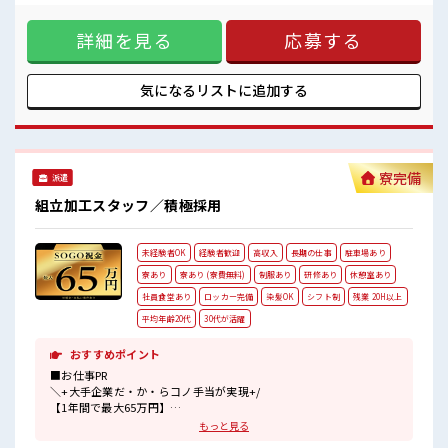
男性スタッフさん多数カツヤク中☆
に、 勤務地までちょっと遠くて…」という方にもオススメ/
ワンコインでお弁当が食べれますのでお昼の心配ナシ♪
カイテキな家電付きワンルーム寮をご用意♪ ◎寮費がタダ
車通勤OK♪
詳細を見る
応募する
◎TV/冷蔵庫/洗濯機/エアコンなどは備え付け ◎駐車場完備な
無料駐車場/ロッカー/休憩室完備！
のでマイカー持ち込みOK ◎近くにコンビニがあるので便利
派遣スタッフさんもカツヤク中です！
◎赴任時は現地までの移動交通費も規定支給 ＼他にもおすす
#ryo
めポイント満載(^^)/ フォークリフトの免許取得支援あり☆ さ
気になるリストに
追加する
らに「正社員登用制度」もあるので正社員を目指せます！ 未
経験の方も大歓迎！ お仕事が始まっても困った時は近くにい
る先輩がしっかりサポートしてくれるから安心です★ ■職場
の雰囲気 長期でじっくり働けます♪ 男性スタッフさん多数カ
ツヤク中☆ ワンコインでお弁当が食べれますのでお昼の心配
寮完備
派遣
ナシ♪ 車通勤OK♪ 無料駐車場/ロッカー/休憩室完備！ 派遣
スタッフさんもカツヤク中です！ #ryo
組立加工スタッフ／積極採用
未経験者OK
経験者歓迎
高収入
長期の仕事
駐車場あり
寮あり
寮あり (寮費無料)
制服あり
研修あり
休憩室あり
社員食堂あり
ロッカー完備
染髪OK
シフト制
残業 20H以上
平均年齢20代
30代が活躍
おすすめポイント
■お仕事PR
＼+大手企業だ・か・らコノ手当が実現+/
【1年間で最大65万円】
入社祝金を2ヶ月後に17万円！
もっと見る
満了金を3ヶ月後に12万円！