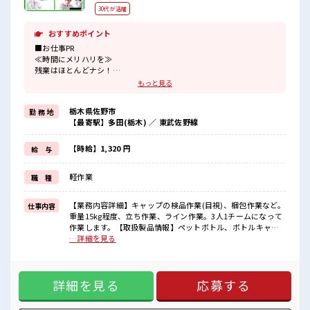
30代が活躍
おすすめポイント
■お仕事PR
≪時間にメリハリを≫
残業はほとんどナシ！
場合によってはお願いすることもあります♪
もっと見る
≪髪色自由で自分らしく働く≫
明るすぎたり奇抜でなければ基本的に自由！
栃木県佐野市
勤 務 地
(規定有)≪動きやすい制服アリ≫
【最寄駅】多田(栃木) ／ 東武佐野線
制服があるので、
毎日の服装の悩み解消♪
≪未経験でも活躍できる≫
【時給】1,320 円
給 与
新しいことにチャレンジするのは不安だけど、
しっかり働く環境が整っています！
軽作業
職 種
イチからスキルUP・ステップUP目指していきましょう！
≪収入アップを目指せる≫
高時給だらけの派遣のお仕事です！
【業務内容詳細】キャップの検品作業(目視)、梱包作業など。
仕事内容
重量15kg程度、立ち作業、ライン作業。3人1チームになって
■職場の雰囲気
作業します。【取扱製品情報】ペットボトル、ボトルキャッ
髪型にこだわりのあるアナタは必見！
プ ■お仕事PR ≪時間にメリハリを≫ 残業はほとんどナシ！
…詳細を見る
髪型自由な職場！
場合によってはお願いすることもあります♪ ≪髪色自由で自
20代が多数活躍中！
分らしく働く≫ 明るすぎたり奇抜でなければ基本的に自由！
社会人経験が浅くてもOK！
(規定有)≪動きやすい制服アリ≫ 制服があるので、 毎日の服
ここから経験積んでいきましょ！
詳細を見る
応募する
装の悩み解消♪ ≪未経験でも活躍できる≫ 新しいことにチャ
残業はほとんどありません！
レンジするのは不安だけど、 しっかり働く環境が整っていま
す！ イチからスキルUP・ステップUP目指していきましょ