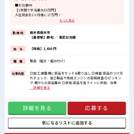
■お仕事PR
【1年間で手当最大65万円】
入社祝金を2ヶ月後に17万円！
満了金を3ヶ月後に12万円！
もっと見る
お給料にプラス！
栃木県栃木市
勤 務 地
でも…これで終わらないのがこのお仕事！
【最寄駅】静和 ／ 東武日光線
なんと満了金は3ヶ月ごとにお渡し！！
全て合わせると1年間で最大『65万円』も貰える！
【時給】1,650 円
給 与
【寮は..】
・寮費0円の家電付き1R寮
製造（組立・組み付け）
職 種
・マイカー持ち込み&通勤OK
・カップルやお友達との同居OK
・現地までの赴任交通費支給
◎加工:旋盤機に部品をセット&取り出し ◎検査:部品のつけ忘
仕事内容
■最短即日入社決定！
れチェック、加工製品や完成エンジンの目視検査 ◎ピッキン
条件があえば応募のその日に入社決定もできる！
グ:棚からの部品集め ◎供給:部品を各ラインに供給、台車で
運搬 ※作業内容は配属先による ※寮アリのお仕事！一人暮ら
…詳細を見る
■職場の雰囲気
しスタートにもピッタリ♪ ■お仕事PR 【1年間で手当最大65
男性スタッフさん活躍中！
万円】 入社祝金を2ヶ月後に17万円！ 満了金を3ヶ月後に12万
午前と午後に各10分間の有給休憩あり♪
円！ お給料にプラス！ でも…これで終わらないのがこのお仕
社内設備も充実！
詳細を見る
応募する
事！ なんと満了金は3ヶ月ごとにお渡し！！ 全て合わせると1
売店/社食/ATM/ロッカー/シャワー室/喫煙所などがあり、
年間で最大『65万円』も貰える！ 【寮は..】 ・寮費0円の家電
とっても働きやすいと評判◎#ryo
付き1R寮 ・マイカー持ち込み&通勤OK ・カップルやお友達
#SOGO祝金
との同居OK ・現地までの赴任交通費支給 ■最短即日入社決
気になるリストに
追加する
定！ 条件があえば応募のその日に入社決定もできる！ ■職場
の雰囲気 男性スタッフさん活躍中！ 午前と午後に各10分間の