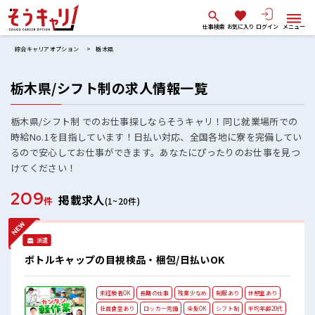
仕事検索
お気に入り
ログイン
メニュー
綜合キャリアオプション
栃木県
栃木県/シフト制の求人情報一覧
栃木県/シフト制 でのお仕事探しならそうキャリ！同じ就業場所での
時給No.1を目指しています！日払い対応、全国各地に寮を完備してい
るので安心してお仕事ができます。あなたにぴったりのお仕事を見つ
けてください！
209
掲載求人
件
(1~20件)
派遣
ボトルキャップの目視検品・梱包/日払いOK
未経験者OK
長期の仕事
残業少なめ
制服あり
休憩室あり
社員食堂あり
ロッカー完備
染髪OK
シフト制
平均年齢20代