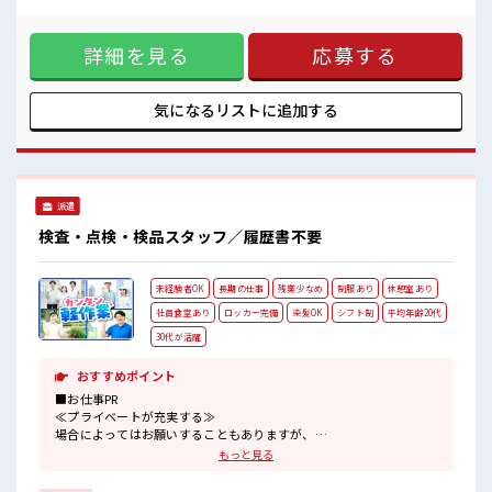
髪型・髪色自由♪
することもありますが、 残業はほとんどナシ！ ≪髪型自由≫
派手過ぎなければOKだから、
基本的に髪色自由で明るすぎたり奇抜でなければOKです！
モチベーションもUP！
詳細を見る
応募する
(規定有)≪ラクラク制服アリ≫ 制服があるので、 毎日の服装
休憩室でホッと一息リフレッシュ！
の悩み解消♪ ≪自分に向いている仕事が探せる≫ 困った事な
残業はほとんどありません！
どがあれば、 担当がしっかりサポートします！ ■職場の雰囲
気 少人数でアットホームな雰囲気の職場！ 髪型・髪色自由♪
気になるリストに
追加する
派手過ぎなければOKだから、 モチベーションもUP！ 休憩室
でホッと一息リフレッシュ！ 残業はほとんどありません！
派遣
検査・点検・検品スタッフ／履歴書不要
未経験者OK
長期の仕事
残業少なめ
制服あり
休憩室あり
社員食堂あり
ロッカー完備
染髪OK
シフト制
平均年齢20代
30代が活躍
おすすめポイント
■お仕事PR
≪プライベートが充実する≫
場合によってはお願いすることもありますが、
残業はほとんどナシ！
もっと見る
≪髪型自由≫
基本的に髪色自由で明るすぎたり奇抜でなければOKです！