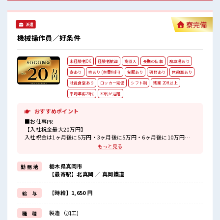
有給休憩あり♪ 社内設備も充実！ 売店/社食/ATM/ロッカー/
シャワー室/喫煙所などがあり、 とっても働きやすいと評判
◎#ryo
寮完備
派遣
機械操作員／好条件
未経験者OK
経験者歓迎
高収入
長期の仕事
駐車場あり
寮あり
寮あり (寮費無料)
制服あり
研修あり
休憩室あり
社員食堂あり
ロッカー完備
シフト制
残業 20H以上
平均年齢20代
30代が活躍
おすすめポイント
■お仕事PR
【入社祝金最大20万円】
入社祝金は1ヶ月後に5万円・3ヶ月後に5万円・6ヶ月後に10万円が
お給料に上乗せ☆
もっと見る
頑張った分だけ稼げるお仕事です！
栃木県真岡市
勤 務 地
ココで働きたいけど『勤務地まで遠い…』という方にもオススメの
【最寄駅】北真岡 ／ 真岡鐵道
寮完備！
寮費0円&家電(TV・洗濯機・冷蔵庫・エアコン)付きのワンルーム寮
です！
【時給】1,650 円
給 与
寮には駐車場もあるのでマイカーの持ち込みもOK♪
現地までの移動交通費も規定支給！
製造（加工)
職 種