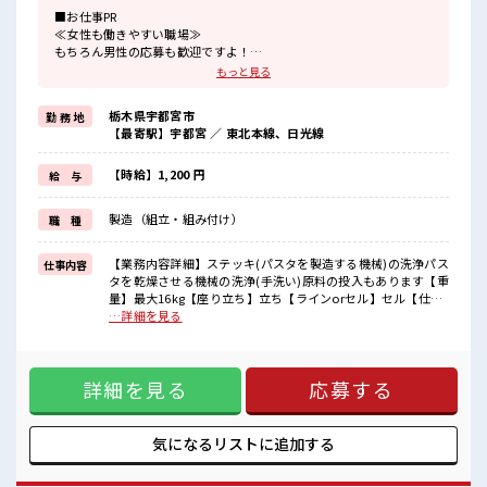
■お仕事PR
≪女性も働きやすい職場≫
もちろん男性の応募も歓迎ですよ！
≪時間にメリハリを≫
もっと見る
残業はほとんどナシ！
場合によってはお願いすることもあります♪
栃木県宇都宮市
勤 務 地
≪ラクラク制服アリ≫
【最寄駅】宇都宮 ／ 東北本線、日光線
制服があるので、
毎日の服装の悩み解消♪
≪未経験OKの仕事≫
【時給】1,200 円
給 与
新しいことにチャレンジするのは不安だけど、
しっかり働く環境が整っています！
製造（組立・組み付け）
職 種
イチからスキルUP・ステップUP目指していきましょう！
≪自分に向いている仕事が探せる≫
困った事などがあれば、
【業務内容詳細】ステッキ(パスタを製造する機械)の洗浄パス
仕事内容
担当がしっかりサポートします！
タを乾燥させる機械の洗浄(手洗い)原料の投入もあります【重
量】最大16kg【座り立ち】立ち【ラインorセル】セル【仕事
■職場の雰囲気
中】1人【職場環境】パスタを乾燥させるため熱い場所になり
…詳細を見る
女性も活躍しやすい雰囲気の職場です！
ます。【取扱製品詳細】パスタ ■お仕事PR ≪女性も働きやす
休憩室で楽しくランチ♪
い職場≫ もちろん男性の応募も歓迎ですよ！ ≪時間にメリハ
時間があれば昼寝もしちゃおう！
リを≫ 残業はほとんどナシ！ 場合によってはお願いすること
職場にはロッカー完備！
詳細を見る
応募する
もあります♪ ≪ラクラク制服アリ≫ 制服があるので、 毎日の
私物の置きすぎには注意が必要ですね★
服装の悩み解消♪ ≪未経験OKの仕事≫ 新しいことにチャレ
ンジするのは不安だけど、 しっかり働く環境が整っていま
す！ イチからスキルUP・ステップUP目指していきましょ
気になるリストに
追加する
う！ ≪自分に向いている仕事が探せる≫ 困った事などがあれ
ば、 担当がしっかりサポートします！ ■職場の雰囲気 女性も