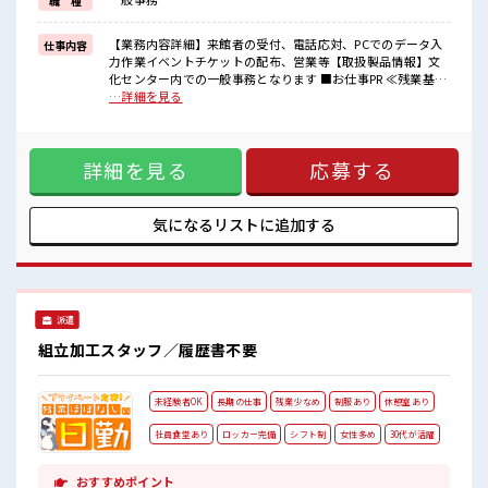
職 種
福利厚生が整った派遣のお仕事です！
■職場の雰囲気
【業務内容詳細】来館者の受付、電話応対、PCでのデータ入
仕事内容
少人数の職場だから一緒に働く仲間との距離もグッと近い！
力作業イベントチケットの配布、営業等【取扱製品情報】文
キバツ過ぎなければ髪色・髪型は自由！
化センター内での一般事務となります ■お仕事PR ≪残業基本
あなたの個性を大事にできます♪
なし≫ 自分の時間をしっかり確保できる、 残業基本ナシのお
…詳細を見る
ロッカーあり！
仕事♪ オンとオフをきっちり切り替えたい方にオススメ！ ≪
安心してお仕事に集中♪
経験者活躍中≫ これまでの経験を活かしませんか？ ブランク
があっても大丈夫♪ 経験はちょっとだけ…という方もOK！
詳細を見る
応募する
≪モチベーションもUP≫ 派手過ぎなければ髪型や髪色自由♪
(規定有)≪自分に合った期間で働ける≫ 福利厚生が整った派
遣のお仕事です！ ■職場の雰囲気 少人数の職場だから一緒に
働く仲間との距離もグッと近い！ キバツ過ぎなければ髪色・
気になるリストに
追加する
髪型は自由！ あなたの個性を大事にできます♪ ロッカーあ
り！ 安心してお仕事に集中♪
派遣
組立加工スタッフ／履歴書不要
未経験者OK
長期の仕事
残業少なめ
制服あり
休憩室あり
社員食堂あり
ロッカー完備
シフト制
女性多め
30代が活躍
おすすめポイント