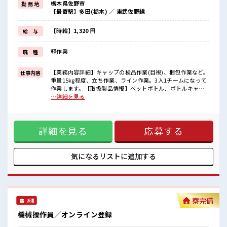
栃木県佐野市
勤 務 地
(規定有)≪ラクラク制服アリ≫
【最寄駅】多田(栃木) ／ 東武佐野線
制服があるので、
毎日の服装の悩み解消♪
≪未経験でも活躍できる≫
【時給】1,320 円
給 与
新しいことにチャレンジするのは不安だけど、
しっかり働く環境が整っています！
軽作業
職 種
イチからスキルUP・ステップUP目指していきましょう！
≪自分に合った期間で働ける≫
福利厚生が整った派遣のお仕事です！
【業務内容詳細】キャップの検品作業(目視)、梱包作業など。
仕事内容
重量15kg程度、立ち作業、ライン作業。3人1チームになって
■職場の雰囲気
作業します。【取扱製品情報】ペットボトル、ボトルキャッ
髪型・髪色自由♪
プ ■お仕事PR ≪プライベートが充実する≫ 場合によってはお
…詳細を見る
派手過ぎなければOKだから、
願いすることもありますが、 残業はほとんどナシ！ ≪髪型自
モチベーションもUP！
由≫ 基本的に髪色自由で明るすぎたり奇抜でなければOKで
≪20代の方が多数活躍中の職場≫
す！ (規定有)≪ラクラク制服アリ≫ 制服があるので、 毎日の
休憩室完備でランチや休憩も充実しそう♪
詳細を見る
応募する
服装の悩み解消♪ ≪未経験でも活躍できる≫ 新しいことにチ
ャレンジするのは不安だけど、 しっかり働く環境が整ってい
ます！ イチからスキルUP・ステップUP目指していきましょ
う！ ≪自分に合った期間で働ける≫ 福利厚生が整った派遣の
気になるリストに
追加する
お仕事です！ ■職場の雰囲気 髪型・髪色自由♪ 派手過ぎなけ
ればOKだから、 モチベーションもUP！ ≪20代の方が多数活
躍中の職場≫ 休憩室完備でランチや休憩も充実しそう♪
寮完備
派遣
機械操作員／オンライン登録