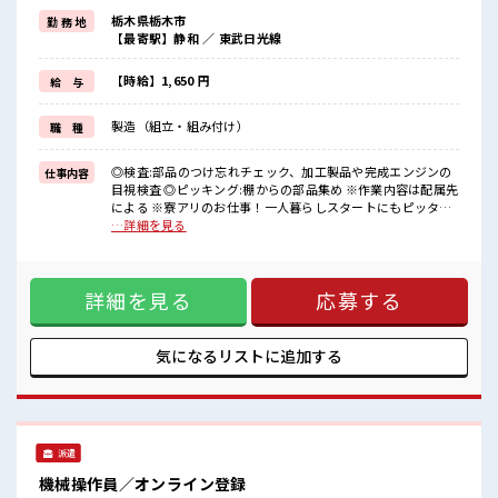
お給料にプラス！
栃木県栃木市
勤 務 地
【最寄駅】静和 ／ 東武日光線
でも…これで終わらないのがこのお仕事！
なんと満了金は3ヶ月ごとにお渡し！！
全て合わせると1年間で最大『65万円』も貰える！
【時給】1,650 円
給 与
【寮は..】
製造（組立・組み付け）
職 種
・寮費0円の家電付き1R寮
・マイカー持ち込み&通勤OK
・カップルやお友達との同居OK
◎検査:部品のつけ忘れチェック、加工製品や完成エンジンの
仕事内容
・現地までの赴任交通費支給
目視検査 ◎ピッキング:棚からの部品集め ※作業内容は配属先
■最短即日入社決定！
による ※寮アリのお仕事！一人暮らしスタートにもピッタリ
条件があえば応募のその日に入社決定もできる！
♪ ■お仕事PR ＼+大手企業だ・か・らコノ手当が実現+/ 【1
…詳細を見る
年間で最大65万円】 入社祝金を2ヶ月後に17万円！ 満了金を3
■職場の雰囲気
ヶ月後に12万円！ お給料にプラス！ でも…これで終わらない
午前と午後に各10分間の有給休憩あり♪
のがこのお仕事！ なんと満了金は3ヶ月ごとにお渡し！！ 全
社内設備も充実！
詳細を見る
応募する
て合わせると1年間で最大『65万円』も貰える！ 【寮は..】 ・
売店/社食/ATM/カギ付き個人ロッカー/シャワー室/診療所/喫煙所も
寮費0円の家電付き1R寮 ・マイカー持ち込み&通勤OK ・カッ
完備でとっても働きやすいと評判◎#ryo
プルやお友達との同居OK ・現地までの赴任交通費支給 ■最
#SOGO祝金
短即日入社決定！ 条件があえば応募のその日に入社決定もで
気になるリストに
追加する
きる！ ■職場の雰囲気 午前と午後に各10分間の有給休憩あり
♪ 社内設備も充実！ 売店/社食/ATM/カギ付き個人ロッカー/
シャワー室/診療所/喫煙所も完備でとっても働きやすいと評判
◎#ryo
派遣
機械操作員／オンライン登録