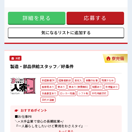
オンオフの切替もできちゃう！
を希望される方にオススメ。 残業は月20時間以上あります♪
ロッカーあり！
制服があると毎日の服選びに悩まずOK♪ ≪未経験の方も大カ
安心してお仕事に集中♪
ンゲイ≫ 新しいことにチャレンジするのは不安だけど、 しっ
残業がしっかりあるお仕事！
詳細を見る
応募する
かり働く環境が整っています！ イチからスキルUP・ステップ
UP目指していきましょう！ ≪様々なお仕事をご提案≫ 一人で
悩まず気軽に相談できる、 派遣のお仕事です！ ■職場の雰囲
気 女性が多めの職場です♪ しっかり休める休憩室あり！ オン
気になるリストに
追加する
オフの切替もできちゃう！ ロッカーあり！ 安心してお仕事に
集中♪ 残業がしっかりあるお仕事！
寮完備
派遣
製造・部品供給スタッフ／好条件
未経験者OK
経験者歓迎
高収入
長期の仕事
残業少なめ
駐車場あり
寮あり
寮あり (寮費無料)
制服あり
休憩室あり
社員食堂あり
ロッカー完備
シフト制
平均年齢20代
30代が活躍
おすすめポイント
■お仕事PR
＼+大手企業で安心の長期就業+/
『一人暮らしをしたいけど費用をおさえタイ』
『大型家電を揃えるお金がナイ』
もっと見る