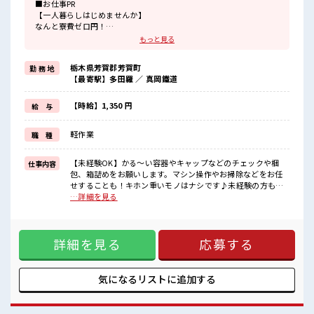
■お仕事PR
【一人暮らしはじめませんか】
なんと寮費ゼロ円！
しかもテレビ・冷蔵庫・エアコン・洗濯機・電子レンジの大型家電
もっと見る
がお部屋に設置済み♪
寮には駐車場完備なのでマイカー持ち込みだってOK！
栃木県芳賀郡芳賀町
勤 務 地
お布団の用意がメンドーでしたらコチラで準備も出来ちゃいます！
【最寄駅】多田羅 ／ 真岡鐵道
なので引越し楽チン♪
就業先は大手企業なので安心&長期でジックリ就業できます！
【時給】1,350 円
給 与
皆さまのご応募お待ちしております☆
軽作業
職 種
■職場の雰囲気
男女スタッフさんがカツヤク中の職場☆
空調が完備されているので年中カイテキ♪
【未経験OK】かる～い容器やキャップなどのチェックや梱
仕事内容
ロッカー/休憩室/無料駐車場なども完備しています！
包、箱詰めをお願いします。マシン操作やお掃除などをお任
派遣スタッフさんがいるので分からない事も聞きやすいです☆
せすることも！キホン重いモノはナシです♪未経験の方も安
#ryo
心してはじめられるお仕事です☆ ※寮アリのお仕事！一人暮
…詳細を見る
らしスタートにもピッタリ♪ ■お仕事PR 【一人暮らしはじめ
ませんか】 なんと寮費ゼロ円！ しかもテレビ・冷蔵庫・エア
コン・洗濯機・電子レンジの大型家電がお部屋に設置済み♪
詳細を見る
応募する
寮には駐車場完備なのでマイカー持ち込みだってOK！ お布団
の用意がメンドーでしたらコチラで準備も出来ちゃいます！
なので引越し楽チン♪ 就業先は大手企業なので安心&長期で
ジックリ就業できます！ 皆さまのご応募お待ちしております
気になるリストに
追加する
☆ ■職場の雰囲気 男女スタッフさんがカツヤク中の職場☆ 空
調が完備されているので年中カイテキ♪ ロッカー/休憩室/無
料駐車場なども完備しています！ 派遣スタッフさんがいるの