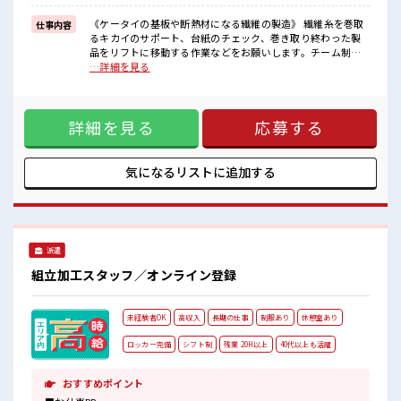
■職場の雰囲気
《20代・30代の男性スタッフさん多数カツヤク中》
《ケータイの基板や断熱材になる繊維の製造》 繊維糸を巻取
仕事内容
スポットクーラー/洗濯機/ロッカー/お風呂/冷蔵庫/社員食堂(麺200
るキカイのサポート、台紙のチェック、巻き取り終わった製
円・定食300円)/喫煙所などが完備された充実環境☆
品をリフトに移動する作業などをお願いします。チーム制で
駐車場完備でマイカー通勤もOK！
の作業なので分からない事も聞きやすい環境で安心♪ ※寮ア
…詳細を見る
#ryo
リのお仕事！一人暮らしスタートにもピッタリ♪ ■お仕事PR
#SOGO祝金
【入社祝金最大20万円】 入社祝金は1ヶ月後に5万円・3ヶ月
後に5万円・6ヶ月後に10万円がお給料に上乗せ☆ 頑張った分
詳細を見る
応募する
だけ稼げるお仕事です！ ココで働きたいけど『勤務地まで遠
い…』という方にもオススメの寮完備！ 寮費0円&家電(TV・
洗濯機・冷蔵庫・エアコン)付きのワンルーム寮です！ 寮には
駐車場もあるのでマイカーの持ち込みもOK♪ 現地までの移動
気になるリストに
追加する
交通費も規定支給！ ■職場の雰囲気 《20代・30代の男性スタ
ッフさん多数カツヤク中》 スポットクーラー/洗濯機/ロッカ
ー/お風呂/冷蔵庫/社員食堂(麺200円・定食300円)/喫煙所など
が完備された充実環境☆ 駐車場完備でマイカー通勤もOK！
#ryo
派遣
組立加工スタッフ／オンライン登録
未経験者OK
高収入
長期の仕事
制服あり
休憩室あり
ロッカー完備
シフト制
残業 20H以上
40代以上も活躍
おすすめポイント