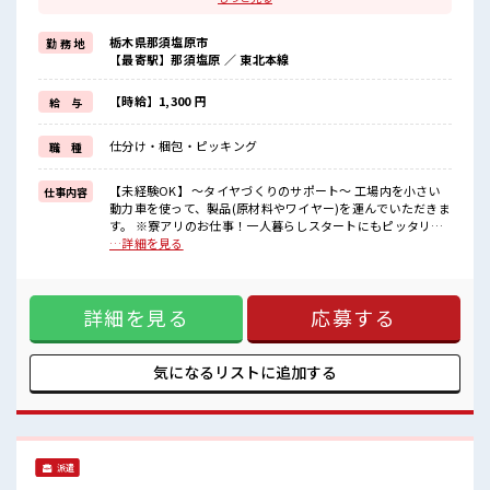
そんな方に...
お仕事だけじゃない◎住まいだってご提供します(*≧∀≦)ゞ
栃木県那須塩原市
勤 務 地
(1)寮費は「0円」のワンルーム寮完備
【最寄駅】那須塩原 ／ 東北本線
(2)TV/冷蔵庫/洗濯機/エアコンなどは備え付け
(3)駐車場完備なのでマイカー持ち込みOK
などなど...
【時給】1,300 円
給 与
赴任時は現地までの移動交通費も規定支給！
仕分け・梱包・ピッキング
職 種
■職場の雰囲気
《男性スタッフさんも活躍中》
通勤はマイカーOK◎無料駐車場完備！
【未経験OK】 ～タイヤづくりのサポート～ 工場内を小さい
仕事内容
お昼は社員食堂が利用できます♪
動力車を使って、製品(原材料やワイヤー)を運んでいただきま
施設内に売店・ロッカー・休憩室完備♪
す。 ※寮アリのお仕事！一人暮らしスタートにもピッタリ♪
制服貸与あり！
■お仕事PR ＼+大手企業で安心の長期就業+/ 『一人暮らしを
…詳細を見る
#ryo
したいけど費用をおさえタイ』 『大型家電を揃えるお金がナ
イ』 そんな方に... お仕事だけじゃない◎住まいだってご提供
します(*≧∀≦)ゞ (1)寮費は「0円」のワンルーム寮完備
詳細を見る
応募する
(2)TV/冷蔵庫/洗濯機/エアコンなどは備え付け (3)駐車場完備
なのでマイカー持ち込みOK などなど... 赴任時は現地までの移
動交通費も規定支給！ ■職場の雰囲気 《男性スタッフさんも
活躍中》 通勤はマイカーOK◎無料駐車場完備！ お昼は社員
気になるリストに
追加する
食堂が利用できます♪ 施設内に売店・ロッカー・休憩室完備
♪ 制服貸与あり！ #ryo
派遣