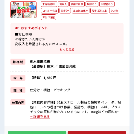
未経験者OK
高収入
長期の仕事
制服あり
休憩室あり
ロッカー完備
染髪OK
土日祝日休み
残業 20H以上
少人数
30代が活躍
おすすめポイント
■お仕事PR
≪稼ぎたい人向け≫
高収入を希望される方にオススメ。
残業は月20時間以上あります♪
もっと見る
≪土日祝休のお仕事≫
家族や友人と一緒にプライベート満喫！
栃木県鹿沼市
勤 務 地
≪ヘアカラーOKで自由な雰囲気の職場≫
【最寄駅】楡木 ／ 東武日光線
明るすぎたり奇抜でなければ基本的に自由！
(規定有)≪機能的な制服アリ≫
制服があるので、
【時給】1,450 円
給 与
毎日の服装の悩み解消♪
≪未経験の方も大カンゲイ≫
仕分け・梱包・ピッキング
職 種
新しいことにチャレンジするのは不安だけど、
しっかり働く環境が整っています！
イチからスキルUP・ステップUP目指していきましょう！
【業務内容詳細】発泡スチロール製品の機械オペレータ、梱
仕事内容
包ロールへの巻きつけ作業、袋詰め、梱包ロールは、プラス
■職場の雰囲気
チックの原料が巻かれているものです。10kgほどの原料を持
少人数の職場でこじんまり。
っていただき、台車に載せる作業がある。立ち作業【ライン
…詳細を見る
職場の仲間との交流もできちゃうかも？
orセル】セル作業/2人体制【取り扱い製品】果物などを保護
キバツ過ぎなければ髪色・髪型は自由！
するための網状の発泡スチロール ■お仕事PR ≪稼ぎたい人向
あなたの個性を大事にできます♪
け≫ 高収入を希望される方にオススメ。 残業は月20時間以上