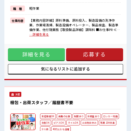
新しいことにチャレンジするのは不安だけど、
しっかり働く環境が整っています！
軽作業
職 種
イチからスキルUP・ステップUP目指していきましょう！
≪自分に向いている仕事が探せる≫
困った事などがあれば、
【業務内容詳細】原料準備、原料投入、製造設備の洗浄作
仕事内容
担当がしっかりサポートします！
業、作業場清掃、製造設備オペレーター、製品検査、製造準
備作業、他付随業務【取扱製品詳細】調味料 ■お仕事PR ≪時
■職場の雰囲気
間にメリハリを≫ 残業はほとんどナシ！ 場合によってはお願
…詳細を見る
少人数の職場でこじんまり。
いすることもあります♪ ≪土日祝休のお仕事≫ 家族や友人と
職場の仲間との交流もできちゃうかも？
一緒にプライベート満喫！ ≪ラクラク制服アリ≫ 制服がある
休憩室で楽しくおしゃべり！
ので、 毎日の服装の悩み解消♪ ≪未経験OKの仕事≫ 新しい
ストレス解消☆
詳細を見る
応募する
ことにチャレンジするのは不安だけど、 しっかり働く環境が
ロッカーあり！
整っています！ イチからスキルUP・ステップUP目指してい
安心してお仕事に集中♪
きましょう！ ≪自分に向いている仕事が探せる≫ 困った事な
どがあれば、 担当がしっかりサポートします！ ■職場の雰囲
気になるリストに
追加する
気 少人数の職場でこじんまり。 職場の仲間との交流もできち
ゃうかも？ 休憩室で楽しくおしゃべり！ ストレス解消☆ ロッ
カーあり！ 安心してお仕事に集中♪
派遣
梱包・出荷スタッフ／履歴書不要
未経験者OK
長期の仕事
制服あり
休憩室あり
ロッカー完備
染髪OK
ピアスOK
ネイルOK
土日祝日休み
残業 20H未満
少人数
40代以上も活躍