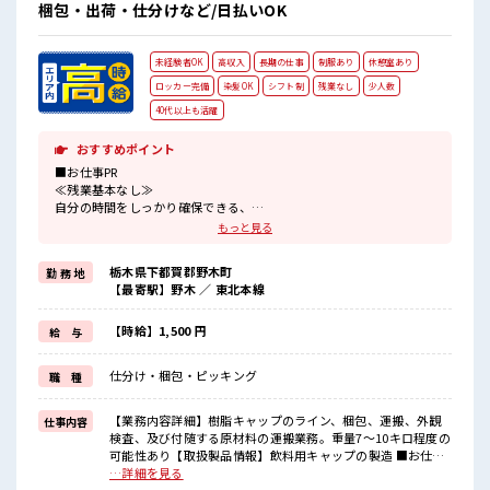
たり奇抜過ぎなければヘアカラーOK！ 残業はほとんどありま
梱包・出荷・仕分けなど/日払いOK
せん！
未経験者OK
高収入
長期の仕事
制服あり
休憩室あり
ロッカー完備
染髪OK
シフト制
残業なし
少人数
40代以上も活躍
おすすめポイント
■お仕事PR
≪残業基本なし≫
自分の時間をしっかり確保できる、
残業基本ナシのお仕事♪
もっと見る
オンとオフをきっちり切り替えたい方にオススメ！
≪髪型自由≫
栃木県下都賀郡野木町
勤 務 地
基本的に髪色自由で明るすぎたり奇抜でなければOKです！
【最寄駅】野木 ／ 東北本線
(規定有)≪機能的な制服アリ≫
制服があるので、
毎日の服装の悩み解消♪
【時給】1,500 円
給 与
≪未経験OKの仕事≫
新しいことにチャレンジするのは不安だけど、
仕分け・梱包・ピッキング
職 種
しっかり働く環境が整っています！
イチからスキルUP・ステップUP目指していきましょう！
≪自分に合った期間で働ける≫
【業務内容詳細】樹脂キャップのライン、梱包、運搬、外観
仕事内容
福利厚生が整った派遣のお仕事です！
検査、及び付随する原材料の運搬業務。重量7～10キロ程度の
可能性あり【取扱製品情報】飲料用キャップの製造 ■お仕事
■職場の雰囲気
PR ≪残業基本なし≫ 自分の時間をしっかり確保できる、 残業
…詳細を見る
少人数の職場でこじんまり。