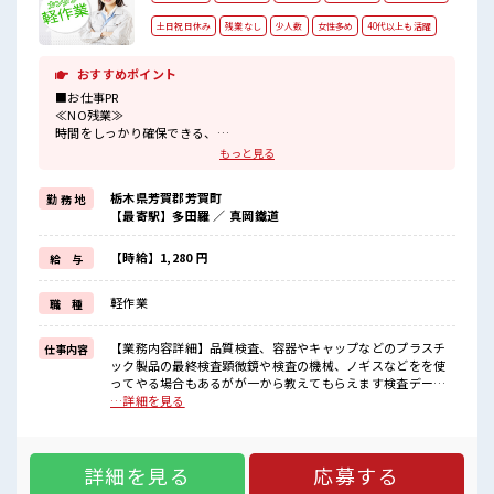
土日祝日休み
残業なし
少人数
女性多め
40代以上も活躍
おすすめポイント
■お仕事PR
≪NO残業≫
時間をしっかり確保できる、
残業基本ナシのお仕事♪
もっと見る
オンとオフをきっちり切り替えたい方にオススメ！
≪女性も仕事をしやすい職場≫
栃木県芳賀郡芳賀町
勤 務 地
もちろん男性の応募も歓迎！
【最寄駅】多田羅 ／ 真岡鐵道
≪完全週休二日制≫
週末は家族や友人と一緒にプライベート満喫！
≪ラクラク制服アリ≫
【時給】1,280 円
給 与
制服があるので、
毎日の服装の悩み解消♪
軽作業
職 種
≪初めての仕事だけど自分にもできそう≫
新しいことにチャレンジするのは不安だけど、
しっかり働く環境が整っています！
【業務内容詳細】品質検査、容器やキャップなどのプラスチ
仕事内容
イチからスキルUP・ステップUP目指していきましょう！
ック製品の最終検査顕微鏡や検査の機械、ノギスなどをを使
ってやる場合もあるがが一から教えてもらえます検査データ
■職場の雰囲気
をPCへ入力【重量】10キロ未満(箱を運ぶ時だけ)【座り立
…詳細を見る
女性多めで休み時間は女子トークがあふれる職場です！
ち】座り7割立地4割【ラインorセル】セル【取扱製品情報】
もちろん男性の応募もOKですよ！
日用品や化粧品のボトルやキャップなどプラスチック製品 ■
『少人数』だからコミュニケーションも取りやすい？
お仕事PR ≪NO残業≫ 時間をしっかり確保できる、 残業基本
詳細を見る
応募する
ナシのお仕事♪ オンとオフをきっちり切り替えたい方にオス
スメ！ ≪女性も仕事をしやすい職場≫ もちろん男性の応募も