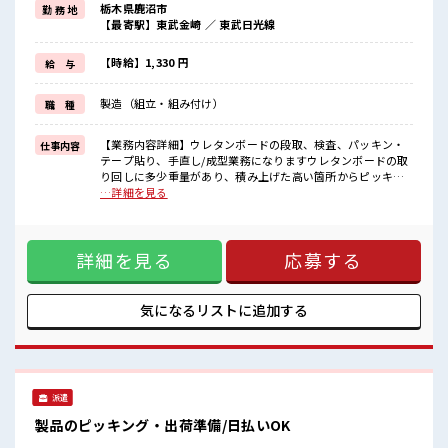
栃木県鹿沼市
勤 務 地
≪髪色自由で自分らしく働く≫
【最寄駅】東武金崎 ／ 東武日光線
明るすぎたり奇抜でなければ基本的に自由！
(規定有)≪動きやすい制服アリ≫
制服があるので、
【時給】1,330 円
給 与
毎日の服装の悩み解消♪
≪未経験OKの仕事≫
製造（組立・組み付け）
職 種
新しいことにチャレンジするのは不安だけど、
しっかり働く環境が整っています！
イチからスキルUP・ステップUP目指していきましょう！
【業務内容詳細】ウレタンボードの段取、検査、パッキン・
仕事内容
テープ貼り、手直し/成型業務になりますウレタンボードの取
■職場の雰囲気
り回しに多少重量があり、積み上げた高い箇所からピッキン
『少人数』だからコミュニケーションも取りやすい？
グする場合もあります。 【重量】10～20kg程度(2.5m×1.3m
…詳細を見る
キバツ過ぎなければ髪色・髪型は自由！
位のものをスライドする程度)【取扱製品情報】ウレタンボー
あなたの個性を大事にできます♪
ド成形発泡工程 ■お仕事PR ≪残業多めでがっつり稼ぐ≫ 高収
一息つける休憩スペースもあります！
入を希望される方にオススメ。 残業は月20時間以上あります
詳細を見る
応募する
♪ ≪週休2日制≫ 週末は家族や友人と一緒にプライベート満
喫！ ≪髪色自由で自分らしく働く≫ 明るすぎたり奇抜でなけ
れば基本的に自由！ (規定有)≪動きやすい制服アリ≫ 制服が
あるので、 毎日の服装の悩み解消♪ ≪未経験OKの仕事≫ 新
気になるリストに
追加する
しいことにチャレンジするのは不安だけど、 しっかり働く環
境が整っています！ イチからスキルUP・ステップUP目指し
ていきましょう！ ■職場の雰囲気 『少人数』だからコミュニ
ケーションも取りやすい？ キバツ過ぎなければ髪色・髪型は
自由！ あなたの個性を大事にできます♪ 一息つける休憩スペ
派遣
ースもあります！
製品のピッキング・出荷準備/日払いOK