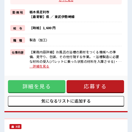
≪髪型自由≫
基本的に髪色自由で明るすぎたり奇抜でなければOKです！
栃木県足利市
勤 務 地
(規定有)制服があると毎日の服選びに悩まずOK♪
【最寄駅】県 ／ 東武伊勢崎線
≪初めての仕事だけど自分にもできそう≫
新しいことにチャレンジするのは不安だけど、
しっかり働く環境が整っています！
【時給】1,600 円
給 与
イチからスキルUP・ステップUP目指していきましょう！
≪収入アップを目指せる≫
製造（加工)
職 種
高時給だらけの派遣のお仕事です！
■職場の雰囲気
【業務内容詳細】お風呂の浴槽の素材をつくる機械への準
仕事内容
少人数の職場でこじんまり。
備、見守り、包装、その他付随する作業。・浴槽製造に必要
職場の仲間との交流もできちゃうかも？
な材料の受入(パレットに乗った状態の材料を入庫させる)・フ
明るすぎたり奇抜過ぎなければヘアカラーOK！
ォークリフト(カウンター)を使用しての製品運搬※フォークリ
…詳細を見る
残業はほとんどありません！
フトの資格が無い方でもお仕事可能です。・鉄の折り畳み式
コンテナの組立、組み立てたコンテナにビニールをセッティ
ング・コンテナに充填された製品の梱包作業【取扱製品情
詳細を見る
応募する
報】お風呂の浴槽になる特殊素材 ■お仕事PR ≪プライベート
が充実する≫ 場合によってはお願いすることもありますが、
残業はほとんどナシ！ ≪髪型自由≫ 基本的に髪色自由で明る
すぎたり奇抜でなければOKです！ (規定有)制服があると毎日
気になるリストに
追加する
の服選びに悩まずOK♪ ≪初めての仕事だけど自分にもできそ
う≫ 新しいことにチャレンジするのは不安だけど、 しっかり
働く環境が整っています！ イチからスキルUP・ステップUP
目指していきましょう！ ≪収入アップを目指せる≫ 高時給だ
らけの派遣のお仕事です！ ■職場の雰囲気 少人数の職場でこ
派遣
じんまり。 職場の仲間との交流もできちゃうかも？ 明るすぎ