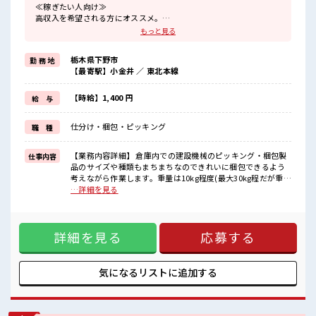
≪稼ぎたい人向け≫
高収入を希望される方にオススメ。
残業は月20時間以上あります♪
もっと見る
≪モチベーションもUP≫
派手過ぎなければ髪型や髪色自由♪
栃木県下野市
勤 務 地
(規定有)≪機能的な制服アリ≫
【最寄駅】小金井 ／ 東北本線
制服があるので、
毎日の服装の悩み解消♪
≪未経験でも活躍できる≫
【時給】1,400 円
給 与
新しいことにチャレンジするのは不安だけど、
しっかり働く環境が整っています！
仕分け・梱包・ピッキング
職 種
イチからスキルUP・ステップUP目指していきましょう！
≪収入アップを目指せる≫
高時給だらけの派遣のお仕事です！
【業務内容詳細】 倉庫内での建設機械のピッキング・梱包製
仕事内容
品のサイズや種類もまちまちなのできれいに梱包できるよう
■職場の雰囲気
考えながら作業します。重量は10kg程度(最大30kg程だが重い
少人数ですぐに馴染むことができそう♪
ものを1人で持つことはありません)立ち仕事です。 (梱包時中
…詳細を見る
アットホームな環境☆
腰になります)【取扱製品情報】建設機械の部品 ■お仕事PR
キバツ過ぎなければ髪色・髪型は自由！
≪稼ぎたい人向け≫ 高収入を希望される方にオススメ。 残業
あなたの個性を大事にできます♪
は月20時間以上あります♪ ≪モチベーションもUP≫ 派手過
一息つける休憩スペースもあります！
詳細を見る
応募する
ぎなければ髪型や髪色自由♪ (規定有)≪機能的な制服アリ≫
制服があるので、 毎日の服装の悩み解消♪ ≪未経験でも活躍
できる≫ 新しいことにチャレンジするのは不安だけど、 しっ
かり働く環境が整っています！ イチからスキルUP・ステップ
気になるリストに
追加する
UP目指していきましょう！ ≪収入アップを目指せる≫ 高時給
だらけの派遣のお仕事です！ ■職場の雰囲気 少人数ですぐに
馴染むことができそう♪ アットホームな環境☆ キバツ過ぎな
ければ髪色・髪型は自由！ あなたの個性を大事にできます♪