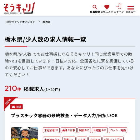
仕事検索
お気に入り
ログイン
メニュー
綜合キャリアオプション
栃木県
栃木県/少人数の求人情報一覧
栃木県/少人数 でのお仕事探しならそうキャリ！同じ就業場所での時
給No.1を目指しています！日払い対応、全国各地に寮を完備している
ので安心してお仕事ができます。あなたにぴったりのお仕事を見つけ
てください！
210
掲載求人
件
(1~20件)
派遣
プラスチック容器の最終検査・データ入力/日払いOK
未経験者OK
長期の仕事
制服あり
休憩室あり
ロッカー完備
土日祝日休み
残業なし
少人数
女性多め
40代以上も活躍