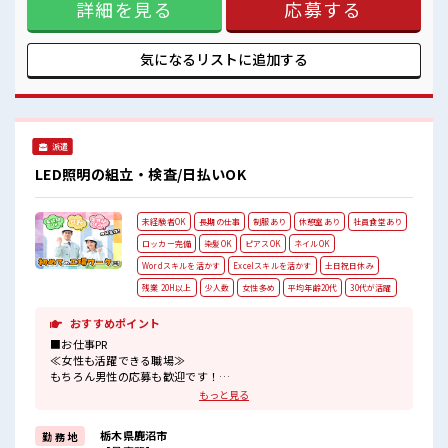
休憩室でホッと一息リフレッシュ！
詳細を見る
応募する
あります♪ ≪土日祝休のお仕事≫ 家族や友人と一緒にプライ
ベート満喫！ ≪ヘアカラーOKで自由な雰囲気の職場≫ 明る
すぎたり奇抜でなければ基本的に自由！ (規定有)≪機能的な
制服アリ≫ 制服があるので、 毎日の服装の悩み解消♪ ≪未経
気になるリストに
追加する
験の方も大カンゲイ≫ 新しいことにチャレンジするのは不安
だけど、 しっかり働く環境が整っています！ イチからスキル
UP・ステップUP目指していきましょう！ ■職場の雰囲気 少
人数の職場でこじんまり。 職場の仲間との交流もできちゃう
かも？ キバツ過ぎなければ髪色・髪型は自由！ あなたの個性
派遣
を大事にできます♪ 休憩室でホッと一息リフレッシュ！
LED照明の組立・検査/日払いOK
未経験者OK
長期の仕事
制服あり
休憩室あり
社員食堂あり
ロッカー完備
染髪OK
ピアスOK
ネイルOK
Wordスキルを活かす
Excelスキルを活かす
土日祝日休み
残業 20H以上
少人数
女性多め
平均年齢20代
30代が活躍
おすすめポイント
■お仕事PR
≪女性も活躍できる職場≫
もちろん男性の応募も歓迎です！
≪残業で稼げる≫
もっと見る
高収入を希望される方にオススメ。
残業は月20時間以上あります♪
栃木県鹿沼市
勤 務 地
≪土日祝休のお仕事≫