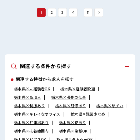
…
1
2
3
4
11
>
関連する条件から探す
関連する特徴から求人を探す
栃木県×未経験者OK
栃木県×経験者歓迎
栃木県×高収入
栃木県×長期の仕事
栃木県×制服あり
栃木県×研修あり
栃木県×駅チカ
栃木県×キレイなオフィス
栃木県×残業少なめ
栃木県×駐車場あり
栃木県×寮あり
栃木県×扶養範囲内
栃木県×染髪OK
栃木県×ピアスOK
栃木県×タトゥーOK