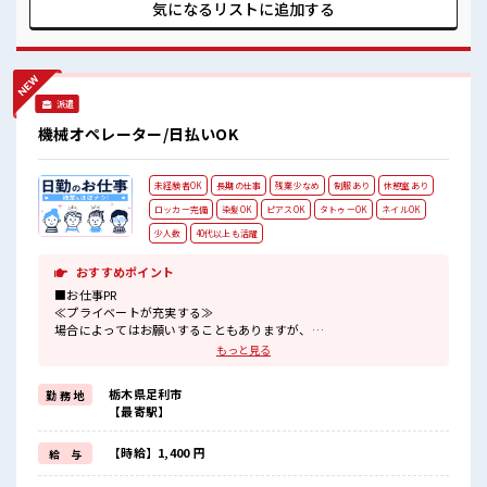
ト満喫！ ≪ラクラク制服アリ≫ 制服があるので、 毎日の服装
気になるリストに
追加する
の悩み解消♪ ≪初めての仕事だけど自分にもできそう≫ 新し
いことにチャレンジするのは不安だけど、 しっかり働く環境
が整っています！ イチからスキルUP・ステップUP目指して
いきましょう！ ■職場の雰囲気 女性多めで休み時間は女子ト
ークがあふれる職場です！ もちろん男性の応募もOKですよ！
派遣
少人数ですぐに馴染むことができそう♪ アットホームな環境
☆
機械オペレーター/日払いOK
未経験者OK
長期の仕事
残業少なめ
制服あり
休憩室あり
ロッカー完備
染髪OK
ピアスOK
タトゥーOK
ネイルOK
少人数
40代以上も活躍
おすすめポイント
■お仕事PR
≪プライベートが充実する≫
場合によってはお願いすることもありますが、
残業はほとんどナシ！
もっと見る
≪モチベーションもUP≫
派手過ぎなければ髪型や髪色自由♪
栃木県足利市
勤 務 地
(規定有)≪ラクラク制服アリ≫
【最寄駅】
制服があるので、
毎日の服装の悩み解消♪
≪未経験の方も大カンゲイ≫
【時給】1,400 円
給 与
新しいことにチャレンジするのは不安だけど、
しっかり働く環境が整っています！