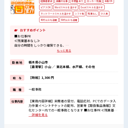
経験者歓迎
長期の仕事
休憩室あり
ロッカー完備
染髪OK
ピアスOK
Wordスキルを活かす
Excelスキルを活かす
ネットワークスキルを活かす
シフト制
残業なし
少人数
40代以上も活躍
50代以上も活躍
おすすめポイント
■お仕事PR
≪残業基本なし≫
自分の時間をしっかり確保できる、
残業基本ナシのお仕事♪
もっと見る
オンとオフをきっちり切り替えたい方にオススメ！
≪経験者活躍中≫
栃木県小山市
勤 務 地
これまでの経験を活かしませんか？
【最寄駅】小山 ／ 東北本線、水戸線、その他
ブランクがあっても大丈夫♪
経験はちょっとだけ…という方もOK！
≪モチベーションもUP≫
【時給】1,300 円
給 与
派手過ぎなければ髪型や髪色自由♪
(規定有)≪自分に合った期間で働ける≫
一般事務
職 種
福利厚生が整った派遣のお仕事です！
■職場の雰囲気
【業務内容詳細】来館者の受付、電話応対、PCでのデータ入
仕事内容
少人数の職場だから一緒に働く仲間との距離もグッと近い！
力作業イベントチケットの配布、営業等【取扱製品情報】文
キバツ過ぎなければ髪色・髪型は自由！
化センター内での一般事務となります ■お仕事PR ≪残業基本
あなたの個性を大事にできます♪
なし≫ 自分の時間をしっかり確保できる、 残業基本ナシのお
…詳細を見る
ロッカーあり！
仕事♪ オンとオフをきっちり切り替えたい方にオススメ！ ≪
安心してお仕事に集中♪
経験者活躍中≫ これまでの経験を活かしませんか？ ブランク