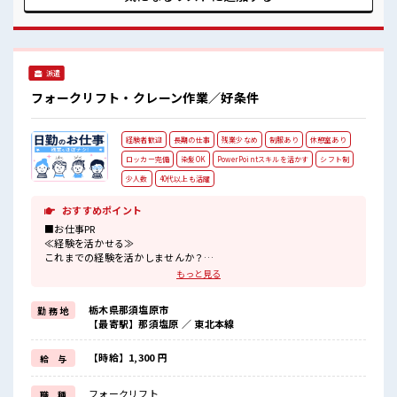
ヘアカラーOKで自由な雰囲気の職場≫ 明るすぎたり奇抜でな
ければ基本的に自由！ (規定有)≪動きやすい制服アリ≫ 制服
があるので、 毎日の服装の悩み解消♪ ≪初めての仕事だけど
自分にもできそう≫ 新しいことにチャレンジするのは不安だ
けど、 しっかり働く環境が整っています！ イチからスキル
派遣
UP・ステップUP目指していきましょう！ ■職場の雰囲気 少
人数ですぐに馴染むことができそう♪ アットホームな環境☆
フォークリフト・クレーン作業／好条件
明るすぎたり奇抜過ぎなければヘアカラーOK！ 仕事の合間の
息抜きは休憩室で♪
経験者歓迎
長期の仕事
残業少なめ
制服あり
休憩室あり
ロッカー完備
染髪OK
PowerPointスキルを活かす
シフト制
少人数
40代以上も活躍
おすすめポイント
■お仕事PR
≪経験を活かせる≫
これまでの経験を活かしませんか？
ブランクがあっても大丈夫♪
もっと見る
経験はちょっとだけ…という方もOK！
≪無理なく働ける≫
栃木県那須塩原市
勤 務 地
場合によってはお願いすることもありますが、
【最寄駅】那須塩原 ／ 東北本線
残業はほとんどナシ！
≪髪型自由≫
基本的に髪色自由で明るすぎたり奇抜でなければOKです！
【時給】1,300 円
給 与
(規定有)≪ラクラク制服アリ≫
制服があるので、
フォークリフト
職 種