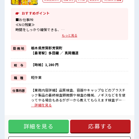
おすすめポイント
■お仕事PR
≪NO残業≫
時間をしっかり確保できる、
残業基本ナシのお仕事♪
もっと見る
オンとオフをきっちり切り替えたい方にオススメ！
≪女性も活躍中の職場≫
栃木県芳賀郡芳賀町
勤 務 地
もちろん男性の応募もOKですよ！
【最寄駅】多田羅 ／ 真岡鐵道
≪土日祝休のお仕事≫
家族や友人と一緒にプライベート満喫！
≪ラクラク制服アリ≫
【時給】1,280 円
給 与
制服があるので、
毎日の服装の悩み解消♪
軽作業
職 種
≪初めての仕事だけど自分にもできそう≫
新しいことにチャレンジするのは不安だけど、
しっかり働く環境が整っています！
【業務内容詳細】品質検査、容器やキャップなどのプラスチ
仕事内容
イチからスキルUP・ステップUP目指していきましょう！
ック製品の最終検査顕微鏡や検査の機械、ノギスなどをを使
ってやる場合もあるがが一から教えてもらえます検査データ
■職場の雰囲気
をPCへ入力【重量】10キロ未満(箱を運ぶ時だけ)【座り立
…詳細を見る
女性多めで休み時間は女子トークがあふれる職場です！
ち】座り7割立地4割【ラインorセル】セル【取扱製品情報】
もちろん男性の応募もOKですよ！
日用品や化粧品のボトルやキャップなどプラスチック製品 ■
少人数ですぐに馴染むことができそう♪
お仕事PR ≪NO残業≫ 時間をしっかり確保できる、 残業基本
アットホームな環境☆
詳細を見る
応募する
ナシのお仕事♪ オンとオフをきっちり切り替えたい方にオス
スメ！ ≪女性も活躍中の職場≫ もちろん男性の応募もOKで
すよ！ ≪土日祝休のお仕事≫ 家族や友人と一緒にプライベー