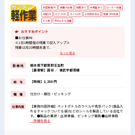
未経験者OK
長期の仕事
制服あり
休憩室あり
ロッカー完備
染髪OK
ピアスOK
ネイルOK
土日祝日休み
残業 20H未満
少人数
40代以上も活躍
おすすめポイント
■お仕事PR
≪1日1時間程の残業で収入アップ≫
残業は月20時間未満で、
ほどよく稼げます♪
もっと見る
≪週休2日制≫
週末は家族や友人と一緒にプライベート満喫！
栃木県下都賀郡壬生町
勤 務 地
≪髪型自由≫
【最寄駅】国谷 ／ 東武宇都宮線
基本的に髪色自由で明るすぎたり奇抜でなければOKです！
(規定有)制服があると毎日の服選びに悩まずOK♪
≪初めての仕事だけど自分にもできそう≫
【時給】1,250 円
給 与
新しいことにチャレンジするのは不安だけど、
しっかり働く環境が整っています！
仕分け・梱包・ピッキング
職 種
イチからスキルUP・ステップUP目指していきましょう！
■職場の雰囲気
【業務内容詳細】ペットボトルのラベルや真空パック(食品入
仕事内容
少人数ですぐに馴染むことができそう♪
れるチャックついてる袋)などのシールを製造している会社で
アットホームな環境☆
す。●製品の集荷・出荷準備、ピッキング業務●出荷事務・
明るすぎたり奇抜過ぎなければヘアカラーOK！
出荷シール作り・ピッキング・梱包業務(重量物MAX10kgくら
…詳細を見る
しっかり休める休憩室あり！
い)●事務所、倉庫で作業します。製品は段ボールに入ってい
オンオフの切替もできちゃう！
る状態なので製品を傷つけたりする心配はないです。●事務