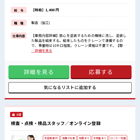
毎日の服装の悩み解消♪
≪未経験の方も大カンゲイ≫
【時給】1,400 円
給 与
新しいことにチャレンジするのは不安だけど、
しっかり働く環境が整っています！
製造（加工)
職 種
イチからスキルUP・ステップUP目指していきましょう！
≪収入アップを目指せる≫
高時給だらけの派遣のお仕事です！
【業務内容詳細】鉄心を塗装するための機械に流し、塗装し
仕事内容
た製品を結束する。結束したものをクレーンで運搬するの
■職場の雰囲気
で、重量物は10キロ程度。クレーン資格は不要です。【取扱
一緒に働く仲間ともなじみやすい少人数の職場☆
製品情報】鉄心 ■お仕事PR ≪稼ぎたい人向け≫ 高収入を希望
…詳細を見る
キバツ過ぎなければ髪色・髪型は自由！
される方にオススメ。 残業は月20時間以上あります♪ ≪モチ
あなたの個性を大事にできます♪
ベーションもUP≫ 派手過ぎなければ髪型や髪色自由♪ (規定
活気あふれる20代活躍中の職場です☆
有)≪動きやすい制服アリ≫ 制服があるので、 毎日の服装の
詳細を見る
応募する
悩み解消♪ ≪未経験の方も大カンゲイ≫ 新しいことにチャレ
ンジするのは不安だけど、 しっかり働く環境が整っていま
す！ イチからスキルUP・ステップUP目指していきましょ
う！ ≪収入アップを目指せる≫ 高時給だらけの派遣のお仕事
気になるリストに
追加する
です！ ■職場の雰囲気 一緒に働く仲間ともなじみやすい少人
数の職場☆ キバツ過ぎなければ髪色・髪型は自由！ あなたの
個性を大事にできます♪ 活気あふれる20代活躍中の職場です
☆
派遣
検査・点検・検品スタッフ／オンライン登録
未経験者OK
長期の仕事
制服あり
休憩室あり
ロッカー完備