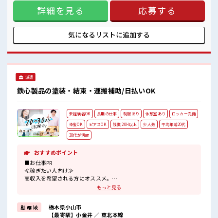
があっても大丈夫♪ 経験はちょっとだけ…という方もOK！
詳細を見る
応募する
≪モチベーションもUP≫ 派手過ぎなければ髪型や髪色自由♪
(規定有)≪自分に合った期間で働ける≫ 福利厚生が整った派
遣のお仕事です！ ■職場の雰囲気 少人数の職場だから一緒に
働く仲間との距離もグッと近い！ キバツ過ぎなければ髪色・
気になるリストに
追加する
髪型は自由！ あなたの個性を大事にできます♪ ロッカーあ
り！ 安心してお仕事に集中♪
派遣
鉄心製品の塗装・結束・運搬補助/日払いOK
未経験者OK
長期の仕事
制服あり
休憩室あり
ロッカー完備
染髪OK
ピアスOK
残業 20H以上
少人数
平均年齢20代
30代が活躍
おすすめポイント
■お仕事PR
≪稼ぎたい人向け≫
高収入を希望される方にオススメ。
残業は月20時間以上あります♪
もっと見る
≪モチベーションもUP≫
派手過ぎなければ髪型や髪色自由♪
栃木県小山市
勤 務 地
(規定有)≪動きやすい制服アリ≫
【最寄駅】小金井 ／ 東北本線
制服があるので、