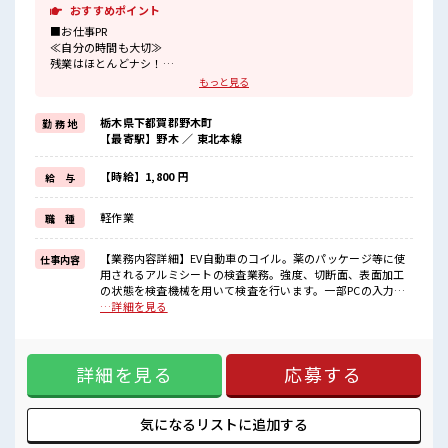
おすすめポイント
■お仕事PR
≪自分の時間も大切≫
残業はほとんどナシ！
場合によってはお願いすることもあります♪
もっと見る
≪完全週休二日制≫
週末は家族や友人と一緒にプライベート満喫！
栃木県下都賀郡野木町
勤 務 地
≪髪型自由≫
【最寄駅】野木 ／ 東北本線
基本的に髪色自由で明るすぎたり奇抜でなければOKです！
(規定有)≪動きやすい制服アリ≫
制服があるので、
【時給】1,800 円
給 与
毎日の服装の悩み解消♪
≪未経験の方も大カンゲイ≫
軽作業
職 種
新しいことにチャレンジするのは不安だけど、
しっかり働く環境が整っています！
イチからスキルUP・ステップUP目指していきましょう！
【業務内容詳細】EV自動車のコイル。薬のパッケージ等に使
仕事内容
用されるアルミシートの検査業務。強度、切断面、表面加工
■職場の雰囲気
の状態を検査機械を用いて検査を行います。一部PCの入力業
少人数ですぐに馴染むことができそう♪
務含みます。難易度低いため、未経験者可能。(数字、文字の
…詳細を見る
アットホームな環境☆
入力程度。)重量物の取り扱いほぼなし、(Max10キロ程度)
派手すぎなければ多少のヘアカラーもOKなのはウレシイPoint☆
【取扱製品情報】EV自動車、薬のパッケージ ■お仕事PR ≪自
残業はほとんどありません！
分の時間も大切≫ 残業はほとんどナシ！ 場合によってはお願
詳細を見る
応募する
いすることもあります♪ ≪完全週休二日制≫ 週末は家族や友
人と一緒にプライベート満喫！ ≪髪型自由≫ 基本的に髪色自
由で明るすぎたり奇抜でなければOKです！ (規定有)≪動きや
すい制服アリ≫ 制服があるので、 毎日の服装の悩み解消♪ ≪
気になるリストに
追加する
未経験の方も大カンゲイ≫ 新しいことにチャレンジするのは