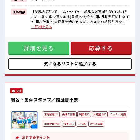
毎日の服装の悩み解消♪
≪自分に向いている仕事が探せる≫
困った事などがあれば、
【業務内容詳細】ゴムやワイヤー部品など運搬作業(工場内を
仕事内容
担当がしっかりサポートします！
小さい動力車で運びます)重量あり/立ち【取扱製品詳細】タイ
ヤ ■お仕事PR ≪経験を活かせる≫ これまでの経験を活かしま
■職場の雰囲気
せんか？ ブランクがあっても大丈夫♪ 経験はちょっとだけ…
…詳細を見る
少人数でアットホームな雰囲気の職場！
という方もOK！ ≪無理なく働ける≫ 場合によってはお願い
髪型・髪色自由♪
することもありますが、 残業はほとんどナシ！ ≪髪型自由≫
派手過ぎなければOKだから、
基本的に髪色自由で明るすぎたり奇抜でなければOKです！
モチベーションもUP！
詳細を見る
応募する
(規定有)≪ラクラク制服アリ≫ 制服があるので、 毎日の服装
休憩室でホッと一息リフレッシュ！
の悩み解消♪ ≪自分に向いている仕事が探せる≫ 困った事な
残業はほとんどありません！
どがあれば、 担当がしっかりサポートします！ ■職場の雰囲
気 少人数でアットホームな雰囲気の職場！ 髪型・髪色自由♪
気になるリストに
追加する
派手過ぎなければOKだから、 モチベーションもUP！ 休憩室
でホッと一息リフレッシュ！ 残業はほとんどありません！
派遣
梱包・出荷スタッフ／履歴書不要
未経験者OK
長期の仕事
制服あり
休憩室あり
ロッカー完備
土日祝日休み
残業なし
少人数
30代が活躍
おすすめポイント