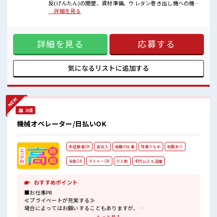
反(げんたん)の開墾、資材準備、ウレタン巻き出し機への機械
■職場の雰囲気
セット、アイロン繋ぎ、目視検査【取扱製品情報】自動車シ
…詳細を見る
少人数の職場だから一緒に働く仲間との距離もグッと近い！
ート ■お仕事PR ≪無理なくお給料に残業代を上乗せ≫ 残業は
髪型・髪色自由♪
月20時間未満で、 ほどよく稼げます♪ ≪髪色自由で自分らし
派手過ぎなければOKだから、
く働く≫ 明るすぎたり奇抜でなければ基本的に自由！ (規定
モチベーションもUP！
詳細を見る
応募する
有)≪動きやすい制服アリ≫ 制服があるので、 毎日の服装の
≪20代の方が多数活躍中の職場≫
悩み解消♪ ≪初めての仕事だけど自分にもできそう≫ 新しい
ことにチャレンジするのは不安だけど、 しっかり働く環境が
整っています！ イチからスキルUP・ステップUP目指してい
気になるリストに
追加する
きましょう！ ≪様々なお仕事をご提案≫ 一人で悩まず気軽に
相談できる、 派遣のお仕事です！ ■職場の雰囲気 少人数の職
場だから一緒に働く仲間との距離もグッと近い！ 髪型・髪色
自由♪ 派手過ぎなければOKだから、 モチベーションもUP！
≪20代の方が多数活躍中の職場≫
派遣
機械オペレーター/日払いOK
未経験者OK
高収入
長期の仕事
残業少なめ
制服あり
染髪OK
タトゥーOK
少人数
40代以上も活躍
おすすめポイント
■お仕事PR
≪プライベートが充実する≫
場合によってはお願いすることもありますが、
残業はほとんどナシ！
もっと見る