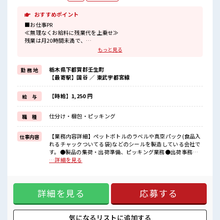
おすすめポイント
■お仕事PR
≪無理なくお給料に残業代を上乗せ≫
残業は月20時間未満で、
ほどよく稼げます♪
もっと見る
≪週休2日制≫
週末は家族や友人と一緒にプライベート満喫！
栃木県下都賀郡壬生町
勤 務 地
≪ヘアカラーOKで自由な雰囲気の職場≫
【最寄駅】国谷 ／ 東武宇都宮線
明るすぎたり奇抜でなければ基本的に自由！
(規定有)≪動きやすい制服アリ≫
制服があるので、
【時給】1,250 円
給 与
毎日の服装の悩み解消♪
≪初めての仕事だけど自分にもできそう≫
仕分け・梱包・ピッキング
職 種
新しいことにチャレンジするのは不安だけど、
しっかり働く環境が整っています！
イチからスキルUP・ステップUP目指していきましょう！
【業務内容詳細】ペットボトルのラベルや真空パック(食品入
仕事内容
れるチャックついてる袋)などのシールを製造している会社で
■職場の雰囲気
す。●製品の集荷・出荷準備、ピッキング業務●出荷事務・
少人数ですぐに馴染むことができそう♪
出荷シール作り・ピッキング・梱包業務(重量物MAX10kgくら
…詳細を見る
アットホームな環境☆
い)●事務所、倉庫で作業します。製品は段ボールに入ってい
明るすぎたり奇抜過ぎなければヘアカラーOK！
る状態なので製品を傷つけたりする心配はないです。●事務
仕事の合間の息抜きは休憩室で♪
所内では1人になることが多いですが、近くの建屋に社員さん
詳細を見る
応募する
はいるので安心してください。【取扱製品詳細】ペットボト
ル・食料品等のラベル ■お仕事PR ≪無理なくお給料に残業代
を上乗せ≫ 残業は月20時間未満で、 ほどよく稼げます♪ ≪週
休2日制≫ 週末は家族や友人と一緒にプライベート満喫！ ≪
気になるリストに
追加する