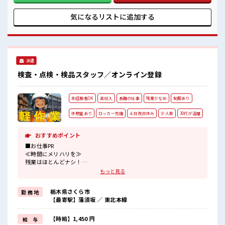
歓迎！ ≪完全週休二日制≫ 週末は家族や友人と一緒にプライ
ベート満喫！ ≪ラクラク制服アリ≫ 制服があるので、 毎日の
気になるリストに
追加する
服装の悩み解消♪ ≪初めての仕事だけど自分にもできそう≫
新しいことにチャレンジするのは不安だけど、 しっかり働く
環境が整っています！ イチからスキルUP・ステップUP目指
していきましょう！ ■職場の雰囲気 女性多めで休み時間は女
子トークがあふれる職場です！ もちろん男性の応募もOKです
派遣
よ！ 『少人数』だからコミュニケーションも取りやすい？
検査・点検・検品スタッフ／オンライン登録
未経験者OK
高収入
長期の仕事
残業少なめ
制服あり
休憩室あり
ロッカー完備
土日祝日休み
少人数
30代が活躍
おすすめポイント
■お仕事PR
≪時間にメリハリを≫
残業はほとんどナシ！
場合によってはお願いすることもあります♪
もっと見る
≪土日祝休のお仕事≫
家族や友人と一緒にプライベート満喫！
栃木県さくら市
勤 務 地
≪ラクラク制服アリ≫
【最寄駅】蒲須坂 ／ 東北本線
制服があるので、
毎日の服装の悩み解消♪
≪未経験OKの仕事≫
【時給】1,450 円
給 与