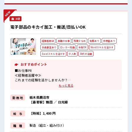
不安だけど、 しっかり働く環境が整っています！ イチからス
キルUP・ステップUP目指していきましょう！ ■職場の雰囲
気 少人数ですぐに馴染むことができそう♪ アットホームな環
境☆ 派手すぎなければ多少のヘアカラーもOKなのはウレシイ
派遣
Point☆ 残業はほとんどありません！
電子部品のキカイ加工・搬送/日払いOK
経験者歓迎
長期の仕事
残業少なめ
制服あり
休憩室あり
社員食堂あり
ロッカー完備
染髪OK
Wordスキルを活かす
Excelスキルを活かす
少人数
30代が活躍
おすすめポイント
■お仕事PR
≪経験者活躍中≫
これまでの経験を活かしませんか？
ブランクがあっても大丈夫♪
もっと見る
経験はちょっとだけ…という方もOK！
≪無理なく働ける≫
栃木県鹿沼市
勤 務 地
場合によってはお願いすることもありますが、
【最寄駅】鶴田 ／ 日光線
残業はほとんどナシ！
≪モチベーションもUP≫
派手過ぎなければ髪型や髪色自由♪
【時給】1,400 円
給 与
(規定有)≪動きやすい制服アリ≫
制服があるので、
製造（組立・組み付け）
職 種
毎日の服装の悩み解消♪
≪自分に向いている仕事が探せる≫