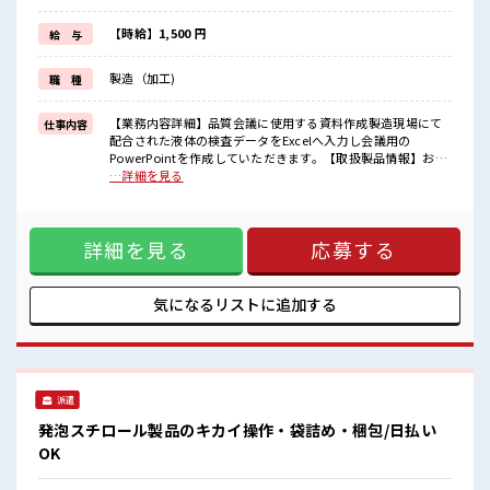
(規定有)≪動きやすい制服アリ≫
制服があるので、
【時給】1,500 円
給 与
毎日の服装の悩み解消♪
≪初めての仕事だけど自分にもできそう≫
製造（加工)
職 種
新しいことにチャレンジするのは不安だけど、
しっかり働く環境が整っています！
イチからスキルUP・ステップUP目指していきましょう！
【業務内容詳細】品質会議に使用する資料作成製造現場にて
仕事内容
配合された液体の検査データをExcelへ入力し会議用の
■職場の雰囲気
PowerPointを作成していただきます。【取扱製品情報】お風
“コジンマリ”が好きな方にもお勧め！！
呂の浴槽になる特殊素材 ■お仕事PR ≪適度な残業でお給料
…詳細を見る
少人数の職場です♪
UP≫ 残業は月20時間未満で、 ほどよく稼げます♪ ≪完全週
髪型にこだわりのあるアナタは必見！
休二日制≫ 週末は家族や友人と一緒にプライベート満喫！ ≪
髪型自由な職場！
髪型自由≫ 基本的に髪色自由で明るすぎたり奇抜でなければ
残業も1日1H程度あるので給料の上乗せも期待できそう！
詳細を見る
応募する
OKです！ (規定有)≪動きやすい制服アリ≫ 制服があるので、
毎日の服装の悩み解消♪ ≪初めての仕事だけど自分にもでき
そう≫ 新しいことにチャレンジするのは不安だけど、 しっか
り働く環境が整っています！ イチからスキルUP・ステップ
気になるリストに
追加する
UP目指していきましょう！ ■職場の雰囲気 “コジンマリ”が
好きな方にもお勧め！！ 少人数の職場です♪ 髪型にこだわり
のあるアナタは必見！ 髪型自由な職場！ 残業も1日1H程度あ
るので給料の上乗せも期待できそう！
派遣
発泡スチロール製品のキカイ操作・袋詰め・梱包/日払い
OK