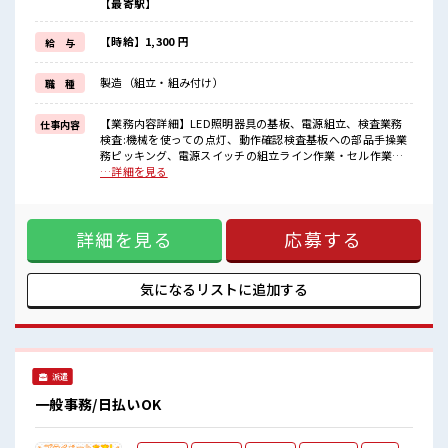
【最寄駅】
家族や友人と一緒にプライベート満喫！
≪ヘアカラーOKで自由な雰囲気の職場≫
明るすぎたり奇抜でなければ基本的に自由！
【時給】1,300 円
給 与
(規定有)≪動きやすい制服アリ≫
制服があるので、
製造（組立・組み付け）
職 種
毎日の服装の悩み解消♪
≪自分に向いている仕事が探せる≫
困った事などがあれば、
【業務内容詳細】LED照明器具の基板、電源組立、検査業務
仕事内容
担当がしっかりサポートします！
検査:機械を使っての点灯、動作確認検査基板への部品手操業
務ピッキング、電源スイッチの組立ライン作業・セル作業
■職場の雰囲気
選択可能【取扱製品情報】天井についているような人感セン
…詳細を見る
女性も活躍しやすい雰囲気の職場です！
サー付き小型LED照明重量ほぼなし ■お仕事PR ≪女性も活躍
少人数の職場でこじんまり。
できる職場≫ もちろん男性の応募も歓迎です！ ≪残業で稼げ
職場の仲間との交流もできちゃうかも？
る≫ 高収入を希望される方にオススメ。 残業は月20時間以上
髪型にこだわりのあるアナタは必見！
詳細を見る
応募する
あります♪ ≪土日祝休のお仕事≫ 家族や友人と一緒にプライ
髪型自由な職場！
ベート満喫！ ≪ヘアカラーOKで自由な雰囲気の職場≫ 明る
すぎたり奇抜でなければ基本的に自由！ (規定有)≪動きやす
い制服アリ≫ 制服があるので、 毎日の服装の悩み解消♪ ≪自
気になるリストに
追加する
分に向いている仕事が探せる≫ 困った事などがあれば、 担当
がしっかりサポートします！ ■職場の雰囲気 女性も活躍しや
すい雰囲気の職場です！ 少人数の職場でこじんまり。 職場の
仲間との交流もできちゃうかも？ 髪型にこだわりのあるアナ
タは必見！ 髪型自由な職場！
派遣
一般事務/日払いOK