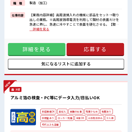
製造（加工)
職 種
イチからスキルUP・ステップUP目指していきましょう！
≪自分に合った期間で働ける≫
福利厚生が整った派遣のお仕事です！
【業務内容詳細】高周波焼入れの機械に部品をセット→取り
仕事内容
出しの業務。※高周波誘導電流を利用して鋼材の表面だけを
■職場の雰囲気
急速に熱し、急速に冷やすことで表面を硬化させる。【取扱
少人数ですぐに馴染むことができそう♪
製品情報】金属製品、鋼材 ■お仕事PR ≪プライベートが充実
…詳細を見る
アットホームな環境☆
する≫ 場合によってはお願いすることもありますが、 残業は
派手すぎなければ多少のヘアカラーもOKなのはウレシイPoint☆
ほとんどナシ！ ≪モチベーションもUP≫ 派手過ぎなければ髪
一息つける休憩スペースもあります！
型や髪色自由♪ (規定有)≪ラクラク制服アリ≫ 制服があるの
詳細を見る
応募する
で、 毎日の服装の悩み解消♪ ≪未経験の方も大カンゲイ≫ 新
しいことにチャレンジするのは不安だけど、 しっかり働く環
境が整っています！ イチからスキルUP・ステップUP目指し
ていきましょう！ ≪自分に合った期間で働ける≫ 福利厚生が
気になるリストに
追加する
整った派遣のお仕事です！ ■職場の雰囲気 少人数ですぐに馴
染むことができそう♪ アットホームな環境☆ 派手すぎなけれ
ば多少のヘアカラーもOKなのはウレシイPoint☆ 一息つける
休憩スペースもあります！
派遣
アルミ箔の検査・PC等にデータ入力/日払いOK
未経験者OK
高収入
長期の仕事
残業少なめ
制服あり
休憩室あり
ロッカー完備
染髪OK
土日祝日休み
少人数
40代以上も活躍