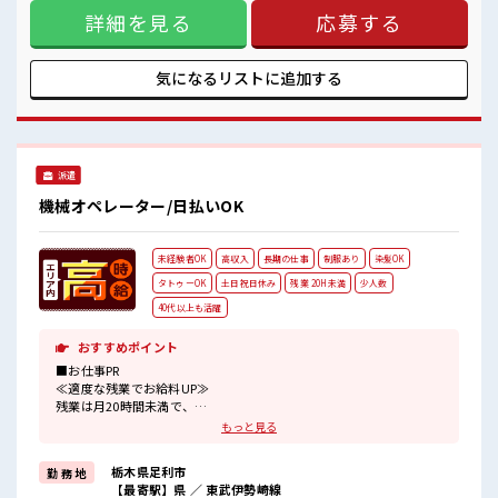
所内では1人になることが多いですが、近くの建屋に社員さん
詳細を見る
応募する
はいるので安心してください。【取扱製品詳細】ペットボト
ル・食料品等のラベル ■お仕事PR ≪1日1時間程の残業で収入
アップ≫ 残業は月20時間未満で、 ほどよく稼げます♪ ≪週休
2日制≫ 週末は家族や友人と一緒にプライベート満喫！ ≪髪
気になるリストに
追加する
型自由≫ 基本的に髪色自由で明るすぎたり奇抜でなければOK
です！ (規定有)制服があると毎日の服選びに悩まずOK♪ ≪初
めての仕事だけど自分にもできそう≫ 新しいことにチャレン
ジするのは不安だけど、 しっかり働く環境が整っています！
イチからスキルUP・ステップUP目指していきましょう！ ■
派遣
職場の雰囲気 少人数ですぐに馴染むことができそう♪ アット
ホームな環境☆ 明るすぎたり奇抜過ぎなければヘアカラー
機械オペレーター/日払いOK
OK！ しっかり休める休憩室あり！ オンオフの切替もできち
ゃう！
未経験者OK
高収入
長期の仕事
制服あり
染髪OK
タトゥーOK
土日祝日休み
残業 20H未満
少人数
40代以上も活躍
おすすめポイント
■お仕事PR
≪適度な残業でお給料UP≫
残業は月20時間未満で、
ほどよく稼げます♪
もっと見る
≪完全週休二日制≫
週末は家族や友人と一緒にプライベート満喫！
栃木県足利市
勤 務 地
≪髪型自由≫
【最寄駅】県 ／ 東武伊勢崎線
基本的に髪色自由で明るすぎたり奇抜でなければOKです！