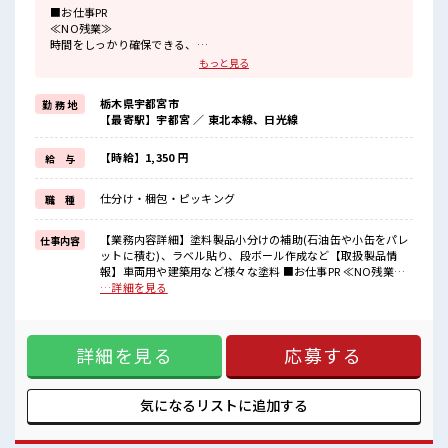
■お仕事PR
≪NO残業≫
時間をしっかり確保できる、
残業基本ナシのお仕事♪
もっと見る
オンとオフをきっちり切り替えたい方にオススメ！
≪週休2日制≫
栃木県宇都宮市
勤 務 地
週末は家族や友人と一緒にプライベート満喫！
【最寄駅】宇都宮 ／ 東北本線、日光線
≪機能的な制服アリ≫
制服があるので、
毎日の服装の悩み解消♪
【時給】1,350 円
給 与
≪未経験OKの仕事≫
新しいことにチャレンジするのは不安だけど、
仕分け・梱包・ピッキング
職 種
しっかり働く環境が整っています！
イチからスキルUP・ステップUP目指していきましょう！
≪収入アップを目指せる≫
【業務内容詳細】塗料製品小分けの補助(石油缶や小缶をパレ
仕事内容
高時給だらけの派遣のお仕事です！
ットに積む)、ラベル貼り、段ボール作成など【取扱製品情
報】車両用や建築用など様々な塗料 ■お仕事PR ≪NO残業≫
■職場の雰囲気
時間をしっかり確保できる、 残業基本ナシのお仕事♪ オンと
…詳細を見る
少人数の職場でこじんまり。
オフをきっちり切り替えたい方にオススメ！ ≪週休2日制≫
職場の仲間との交流もできちゃうかも？
週末は家族や友人と一緒にプライベート満喫！ ≪機能的な制
休憩室で楽しくおしゃべり！
服アリ≫ 制服があるので、 毎日の服装の悩み解消♪ ≪未経験
ストレス解消☆
詳細を見る
応募する
OKの仕事≫ 新しいことにチャレンジするのは不安だけど、
持ち物が多いあなたにもぴったり☆
しっかり働く環境が整っています！ イチからスキルUP・ステ
ロッカー付き職場♪
ップUP目指していきましょう！ ≪収入アップを目指せる≫ 高
時給だらけの派遣のお仕事です！ ■職場の雰囲気 少人数の職
気になるリストに
追加する
場でこじんまり。 職場の仲間との交流もできちゃうかも？ 休
憩室で楽しくおしゃべり！ ストレス解消☆ 持ち物が多いあな
たにもぴったり☆ ロッカー付き職場♪