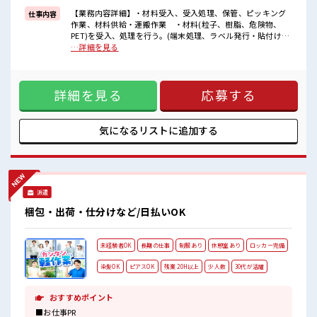
困った事などがあれば、
【業務内容詳細】・材料受入、受入処理、保管、ピッキング
仕事内容
担当がしっかりサポートします！
作業、材料供給・運搬作業 ・材料(粒子、樹脂、危険物、
PET)を受入、処理を行う。(端末処理、ラベル発行・貼付け、
■職場の雰囲気
マテリアルカード発行) ・使用する工程の計画にあわせて、
…詳細を見る
少人数でアットホームな雰囲気の職場！
必要な材料をピッキングし、台車にて運搬する。(消耗品含
キバツ過ぎなければ髪色・髪型は自由！
む) ・PCやハンディーターミナルを使用し、在庫処理業
あなたの個性を大事にできます♪
務。・保全業務・改善活動 ・自主保全基準書をもとに点
しっかり休める休憩室あり！
詳細を見る
応募する
検・清掃を行う。 ・安全・品質等の改善活動に参加。【取
オンオフの切替もできちゃう！
扱製品詳細】異方性導電膜(スマホ内部の部品カメラやディス
プレイの接着テープ ■お仕事PR ≪経験者活躍中≫ これまでの
経験を活かしませんか？ ブランクがあっても大丈夫♪ 経験は
気になるリストに
追加する
ちょっとだけ…という方もOK！ ≪無理なく働ける≫ 場合に
よってはお願いすることもありますが、 残業はほとんどナ
シ！ ≪モチベーションもUP≫ 派手過ぎなければ髪型や髪色自
由♪ (規定有)≪動きやすい制服アリ≫ 制服があるので、 毎日
の服装の悩み解消♪ ≪自分に向いている仕事が探せる≫ 困っ
派遣
た事などがあれば、 担当がしっかりサポートします！ ■職場
の雰囲気 少人数でアットホームな雰囲気の職場！ キバツ過ぎ
梱包・出荷・仕分けなど/日払いOK
なければ髪色・髪型は自由！ あなたの個性を大事にできます
♪ しっかり休める休憩室あり！ オンオフの切替もできちゃ
う！
未経験者OK
長期の仕事
制服あり
休憩室あり
ロッカー完備
染髪OK
ピアスOK
残業 20H以上
少人数
30代が活躍
おすすめポイント
■お仕事PR