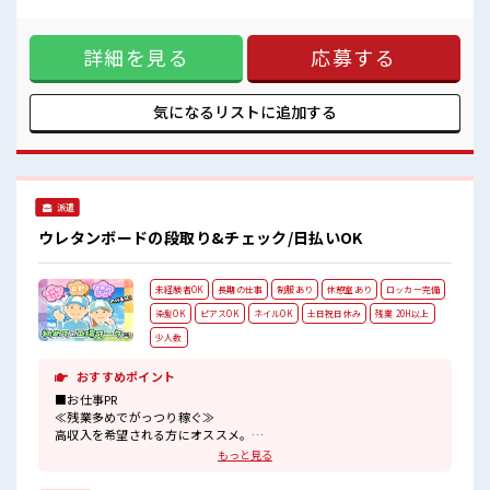
基本ナシのお仕事♪ オンとオフをきっちり切り替えたい方に
職場の仲間との交流もできちゃうかも？
オススメ！ ≪髪型自由≫ 基本的に髪色自由で明るすぎたり奇
キバツ過ぎなければ髪色・髪型は自由！
抜でなければOKです！ (規定有)≪機能的な制服アリ≫ 制服が
あなたの個性を大事にできます♪
詳細を見る
応募する
あるので、 毎日の服装の悩み解消♪ ≪未経験OKの仕事≫ 新
高収入もバッチリ目指せますよ！
しいことにチャレンジするのは不安だけど、 しっかり働く環
境が整っています！ イチからスキルUP・ステップUP目指し
ていきましょう！ ≪自分に合った期間で働ける≫ 福利厚生が
気になるリストに
追加する
整った派遣のお仕事です！ ■職場の雰囲気 少人数の職場でこ
じんまり。 職場の仲間との交流もできちゃうかも？ キバツ過
ぎなければ髪色・髪型は自由！ あなたの個性を大事にできま
す♪ 高収入もバッチリ目指せますよ！
派遣
ウレタンボードの段取り&チェック/日払いOK
未経験者OK
長期の仕事
制服あり
休憩室あり
ロッカー完備
染髪OK
ピアスOK
ネイルOK
土日祝日休み
残業 20H以上
少人数
おすすめポイント
■お仕事PR
≪残業多めでがっつり稼ぐ≫
高収入を希望される方にオススメ。
残業は月20時間以上あります♪
もっと見る
≪週休2日制≫
週末は家族や友人と一緒にプライベート満喫！