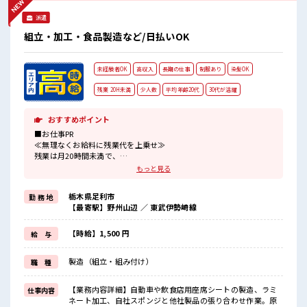
一息つける休憩スペースもあります！
派遣
組立・加工・食品製造など/日払いOK
未経験者OK
高収入
長期の仕事
制服あり
染髪OK
残業 20H未満
少人数
平均年齢20代
30代が活躍
おすすめポイント
■お仕事PR
≪無理なくお給料に残業代を上乗せ≫
残業は月20時間未満で、
ほどよく稼げます♪
もっと見る
≪髪色自由で自分らしく働く≫
明るすぎたり奇抜でなければ基本的に自由！
栃木県足利市
勤 務 地
(規定有)≪動きやすい制服アリ≫
【最寄駅】野州山辺 ／ 東武伊勢崎線
制服があるので、
毎日の服装の悩み解消♪
≪初めての仕事だけど自分にもできそう≫
【時給】1,500 円
給 与
新しいことにチャレンジするのは不安だけど、
しっかり働く環境が整っています！
製造（組立・組み付け）
職 種
イチからスキルUP・ステップUP目指していきましょう！
≪様々なお仕事をご提案≫
一人で悩まず気軽に相談できる、
【業務内容詳細】自動車や飲食店用座席シートの製造、ラミ
仕事内容
派遣のお仕事です！
ネート加工、自社スポンジと他社製品の張り合わせ作業。原