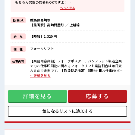
もちろん男性の応募もOKですよ！
≪残業で稼げる≫
もっと見る
高収入を希望される方にオススメ。
残業は月20時間以上あります♪
群馬県高崎市
勤 務 地
≪髪型自由≫
【最寄駅】高崎問屋町 ／ 上越線
基本的に髪色自由で明るすぎたり奇抜でなければOKです！
(規定有)≪未経験でも活躍できる≫
新しいことにチャレンジするのは不安だけど、
【時給】1,320 円
給 与
しっかり働く環境が整っています！
イチからスキルUP・ステップUP目指していきましょう！
フォークリフト
職 種
≪自分に向いている仕事が探せる≫
困った事などがあれば、
担当がしっかりサポートします！
【業務内容詳細】フォークポスター、パンフレット製造企業
仕事内容
でのお仕事印刷物に関わるフォークリフト業務割合は毎日変
■職場の雰囲気
わるので未定です。【取扱製品情報】印刷物 ■お仕事PR ≪女
女性が多めの職場です♪
性も活躍中の職場≫ もちろん男性の応募もOKですよ！ ≪残
…詳細を見る
髪型・髪色自由♪
業で稼げる≫ 高収入を希望される方にオススメ。 残業は月20
派手過ぎなければOKだから、
時間以上あります♪ ≪髪型自由≫ 基本的に髪色自由で明るす
モチベーションもUP！
ぎたり奇抜でなければOKです！ (規定有)≪未経験でも活躍で
20代の若い世代がたくさん活躍中の活気ある職場！
詳細を見る
応募する
きる≫ 新しいことにチャレンジするのは不安だけど、 しっか
り働く環境が整っています！ イチからスキルUP・ステップ
UP目指していきましょう！ ≪自分に向いている仕事が探せる
≫ 困った事などがあれば、 担当がしっかりサポートします！
気になるリストに
追加する
■職場の雰囲気 女性が多めの職場です♪ 髪型・髪色自由♪ 派
手過ぎなければOKだから、 モチベーションもUP！ 20代の若
い世代がたくさん活躍中の活気ある職場！