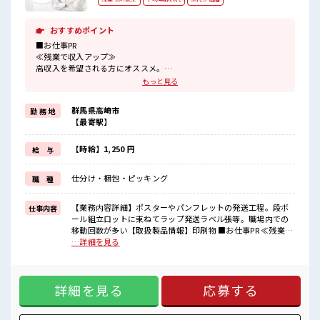
おすすめポイント
■お仕事PR
≪残業で収入アップ≫
高収入を希望される方にオススメ。
残業は月20時間以上あります♪
もっと見る
≪未経験の方も大カンゲイ≫
新しいことにチャレンジするのは不安だけど、
群馬県高崎市
勤 務 地
しっかり働く環境が整っています！
【最寄駅】
イチからスキルUP・ステップUP目指していきましょう！
≪収入アップを目指せる≫
高時給だらけの派遣のお仕事です！
【時給】1,250 円
給 与
■職場の雰囲気
仕分け・梱包・ピッキング
職 種
活気あふれる20代活躍中の職場です☆
休憩室完備でランチや休憩も充実しそう♪
職場にはロッカー完備！
【業務内容詳細】ポスターやパンフレットの発送工程。段ボ
仕事内容
私物の置きすぎには注意が必要ですね★
ール組立ロットに束ねてラップ発送ラベル張等。職場内での
残業多め！
移動回数が多い【取扱製品情報】印刷物 ■お仕事PR ≪残業で
稼ぎたい方は必見！
収入アップ≫ 高収入を希望される方にオススメ。 残業は月20
…詳細を見る
時間以上あります♪ ≪未経験の方も大カンゲイ≫ 新しいこと
にチャレンジするのは不安だけど、 しっかり働く環境が整っ
ています！ イチからスキルUP・ステップUP目指していきま
詳細を見る
応募する
しょう！ ≪収入アップを目指せる≫ 高時給だらけの派遣のお
仕事です！ ■職場の雰囲気 活気あふれる20代活躍中の職場で
す☆ 休憩室完備でランチや休憩も充実しそう♪ 職場にはロッ