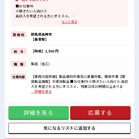
■お仕事PR
≪稼ぎたい人向け≫
高収入を希望される方にオススメ。
残業は月20時間以上あります♪
もっと見る
≪ラクラク制服アリ≫
制服があるので、
群馬県高崎市
勤 務 地
毎日の服装の悩み解消♪
【最寄駅】
≪未経験OKの仕事≫
新しいことにチャレンジするのは不安だけど、
しっかり働く環境が整っています！
【時給】1,550 円
給 与
イチからスキルUP・ステップUP目指していきましょう！
≪収入アップを目指せる≫
製造（加工)
職 種
高時給だらけの派遣のお仕事です！
■職場の雰囲気
【業務内容詳細】製品梱包作業及び運搬作業。簡易作業【取
仕事内容
一息つける休憩スペースもあります！
扱製品情報】半導体製品 ■お仕事PR ≪稼ぎたい人向け≫ 高収
職場にはロッカー完備！
入を希望される方にオススメ。 残業は月20時間以上あります
私物の置きすぎには注意が必要ですね★
♪ ≪ラクラク制服アリ≫ 制服があるので、 毎日の服装の悩み
…詳細を見る
残業が多めだからしっかり稼ぎたい方にもオススメ！
解消♪ ≪未経験OKの仕事≫ 新しいことにチャレンジするの
は不安だけど、 しっかり働く環境が整っています！ イチから
スキルUP・ステップUP目指していきましょう！ ≪収入アッ
詳細を見る
応募する
プを目指せる≫ 高時給だらけの派遣のお仕事です！ ■職場の
雰囲気 一息つける休憩スペースもあります！ 職場にはロッカ
ー完備！ 私物の置きすぎには注意が必要ですね★ 残業が多め
だからしっかり稼ぎたい方にもオススメ！
気になるリストに
追加する