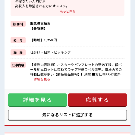
≪稼ぎたい人向け≫
高収入を希望される方にオススメ。
残業は月20時間以上あります♪
もっと見る
≪未経験の方も大カンゲイ≫
新しいことにチャレンジするのは不安だけど、
群馬県高崎市
勤 務 地
しっかり働く環境が整っています！
【最寄駅】
イチからスキルUP・ステップUP目指していきましょう！
≪自分に合った期間で働ける≫
福利厚生が整った派遣のお仕事です！
【時給】1,250 円
給 与
■職場の雰囲気
仕分け・梱包・ピッキング
職 種
20代が多数活躍中！
社会人経験が浅くてもOK！
ここから経験積んでいきましょ！
【業務内容詳細】ポスターやパンフレットの発送工程。段ボ
仕事内容
仕事の合間の息抜きは休憩室で♪
ール組立ロットに束ねてラップ発送ラベル張等。職場内での
ロッカーあり！
移動回数が多い【取扱製品情報】印刷物 ■お仕事PR ≪稼ぎた
安心してお仕事に集中♪
い人向け≫ 高収入を希望される方にオススメ。 残業は月20時
…詳細を見る
間以上あります♪ ≪未経験の方も大カンゲイ≫ 新しいことに
チャレンジするのは不安だけど、 しっかり働く環境が整って
います！ イチからスキルUP・ステップUP目指していきまし
詳細を見る
応募する
ょう！ ≪自分に合った期間で働ける≫ 福利厚生が整った派遣
のお仕事です！ ■職場の雰囲気 20代が多数活躍中！ 社会人経
験が浅くてもOK！ ここから経験積んでいきましょ！ 仕事の
合間の息抜きは休憩室で♪ ロッカーあり！ 安心してお仕事に
気になるリストに
追加する
集中♪