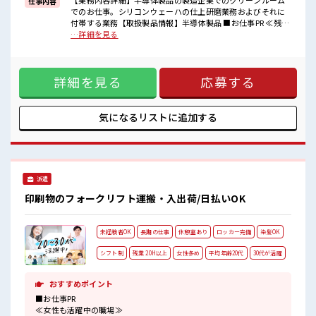
【業務内容詳細】半導体製品の製造企業でのクリーンルーム
仕事内容
■職場の雰囲気
でのお仕事。シリコンウェーハの仕上研磨業務およびそれに
一息つける休憩スペースもあります！
付帯する業務【取扱製品情報】半導体製品 ■お仕事PR ≪残業
職場にはロッカー完備！
多めでがっつり稼ぐ≫ 高収入を希望される方にオススメ。 残
…詳細を見る
私物の置きすぎには注意が必要ですね★
業は月20時間以上あります♪ ≪動きやすい制服アリ≫ 制服が
残業多め！
あるので、 毎日の服装の悩み解消♪ ≪未経験の方も大カンゲ
稼ぎたい方は必見！
イ≫ 新しいことにチャレンジするのは不安だけど、 しっかり
高収入もバッチリ目指せますよ！
詳細を見る
応募する
働く環境が整っています！ イチからスキルUP・ステップUP
目指していきましょう！ ≪自分に向いている仕事が探せる≫
困った事などがあれば、 担当がしっかりサポートします！ ■
職場の雰囲気 一息つける休憩スペースもあります！ 職場には
気になるリストに
追加する
ロッカー完備！ 私物の置きすぎには注意が必要ですね★ 残業
多め！ 稼ぎたい方は必見！ 高収入もバッチリ目指せますよ！
派遣
印刷物のフォークリフト運搬・入出荷/日払いOK
未経験者OK
長期の仕事
休憩室あり
ロッカー完備
染髪OK
シフト制
残業 20H以上
女性多め
平均年齢20代
30代が活躍
おすすめポイント
■お仕事PR
≪女性も活躍中の職場≫