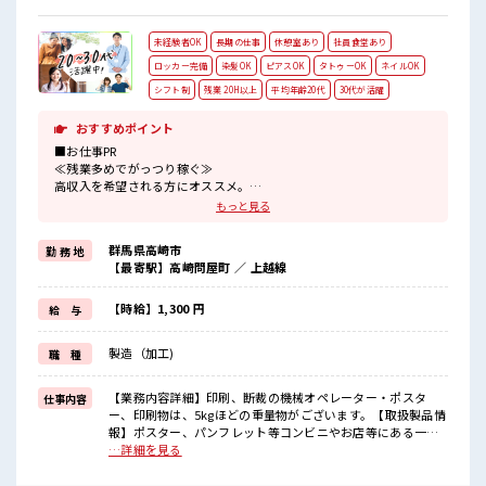
未経験者OK
長期の仕事
休憩室あり
社員食堂あり
ロッカー完備
染髪OK
ピアスOK
タトゥーOK
ネイルOK
シフト制
残業 20H以上
平均年齢20代
30代が活躍
おすすめポイント
■お仕事PR
≪残業多めでがっつり稼ぐ≫
高収入を希望される方にオススメ。
残業は月20時間以上あります♪
もっと見る
≪髪型自由≫
基本的に髪色自由で明るすぎたり奇抜でなければOKです！
群馬県高崎市
勤 務 地
(規定有)≪未経験の方も大カンゲイ≫
【最寄駅】高崎問屋町 ／ 上越線
新しいことにチャレンジするのは不安だけど、
しっかり働く環境が整っています！
イチからスキルUP・ステップUP目指していきましょう！
【時給】1,300 円
給 与
≪自分に向いている仕事が探せる≫
困った事などがあれば、
製造（加工)
職 種
担当がしっかりサポートします！
■職場の雰囲気
【業務内容詳細】印刷、断裁の機械オペレーター・ポスタ
仕事内容
髪型・髪色自由♪
ー、印刷物は、5kgほどの重量物がございます。【取扱製品情
派手過ぎなければOKだから、
報】ポスター、パンフレット等コンビニやお店等にある一般
モチベーションもUP！
的なもの ■お仕事PR ≪残業多めでがっつり稼ぐ≫ 高収入を希
…詳細を見る
20代の若い世代がたくさん活躍中の活気ある職場！
望される方にオススメ。 残業は月20時間以上あります♪ ≪髪
型自由≫ 基本的に髪色自由で明るすぎたり奇抜でなければOK