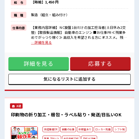
しっかり働く環境が整っています！
【時給】1,450 円
給 与
イチからスキルUP・ステップUP目指していきましょう！
≪自分に合った期間で働ける≫
製造（組立・組み付け）
職 種
福利厚生が整った派遣のお仕事です！
■職場の雰囲気
【業務内容詳細】 NC旋盤1台だけの加工担当者(土日休み2交
仕事内容
明るすぎたり奇抜過ぎなければヘアカラーOK！
替)【取扱製品情報】 自動車のエンジン ■お仕事PR ≪残業多
≪20代の方が多数活躍中の職場≫
めでがっつり稼ぐ≫ 高収入を希望される方にオススメ。 残業
休憩時間にゆっくりできるスペース完備！
は月20時間以上あります♪ ≪モチベーションもUP≫ 派手過
…詳細を見る
高収入もバッチリ目指せますよ！
ぎなければ髪型や髪色自由♪ (規定有)制服があると毎日の服
選びに悩まずOK♪ ≪未経験でも活躍できる≫ 新しいことに
チャレンジするのは不安だけど、 しっかり働く環境が整って
詳細を見る
応募する
います！ イチからスキルUP・ステップUP目指していきまし
ょう！ ≪自分に合った期間で働ける≫ 福利厚生が整った派遣
のお仕事です！ ■職場の雰囲気 明るすぎたり奇抜過ぎなけれ
ばヘアカラーOK！ ≪20代の方が多数活躍中の職場≫ 休憩時
気になるリストに
追加する
間にゆっくりできるスペース完備！ 高収入もバッチリ目指せ
ますよ！
派遣
印刷物の折り加工・梱包・ラベル貼り・発送/日払いOK
未経験者OK
長期の仕事
休憩室あり
ロッカー完備
シフト制
残業 20H以上
平均年齢20代
30代が活躍