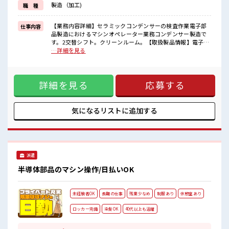
製造（加工)
職 種
イチからスキルUP・ステップUP目指していきましょう！
≪自分に向いている仕事が探せる≫
困った事などがあれば、
【業務内容詳細】セラミックコンデンサーの検査作業電子部
仕事内容
担当がしっかりサポートします！
品製造におけるマシンオペレーター業務コンデンサー製造で
す。2交替シフト。クリーンルーム。【取扱製品情報】電子部
■職場の雰囲気
品 ■お仕事PR ≪残業で稼げる≫ 高収入を希望される方にオス
…詳細を見る
“コジンマリ”が好きな方にもお勧め！！
スメ。 残業は月20時間以上あります♪ ≪ヘアカラーOKで自
少人数の職場です♪
由な雰囲気の職場≫ 明るすぎたり奇抜でなければ基本的に自
キバツ過ぎなければ髪色・髪型は自由！
由！ (規定有)≪ラクラク制服アリ≫ 制服があるので、 毎日の
あなたの個性を大事にできます♪
詳細を見る
応募する
服装の悩み解消♪ ≪未経験でも活躍できる≫ 新しいことにチ
一息つける休憩スペースもあります！
ャレンジするのは不安だけど、 しっかり働く環境が整ってい
ます！ イチからスキルUP・ステップUP目指していきましょ
う！ ≪自分に向いている仕事が探せる≫ 困った事などがあれ
気になるリストに
追加する
ば、 担当がしっかりサポートします！ ■職場の雰囲気 “コジ
ンマリ”が好きな方にもお勧め！！ 少人数の職場です♪ キバ
ツ過ぎなければ髪色・髪型は自由！ あなたの個性を大事にで
きます♪ 一息つける休憩スペースもあります！
派遣
半導体部品のマシン操作/日払いOK
未経験者OK
長期の仕事
残業少なめ
制服あり
休憩室あり
ロッカー完備
染髪OK
40代以上も活躍