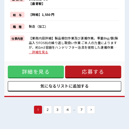
毎日の服装の悩み解消♪
【最寄駅】
≪初めての仕事だけど自分にもできそう≫
新しいことにチャレンジするのは不安だけど、
しっかり働く環境が整っています！
【時給】1,550 円
給 与
イチからスキルUP・ステップUP目指していきましょう！
≪自分に合った期間で働ける≫
製造（加工)
職 種
福利厚生が整った派遣のお仕事です！
■職場の雰囲気
【業務内容詳細】製品梱包作業及び運搬作業。重量8kg/個(製
仕事内容
休憩室完備でランチや休憩も充実しそう♪
品入りFOSB)の繰り返し取扱い作業 ご本人の力量によります
持ち物が多いあなたにもぴったり☆
が、約1m3容器をハンドリフター治具を使用した運搬作業も
ロッカー付き職場♪
発生します。【取扱製品情報】半導体製品 ■お仕事PR ≪残業
…詳細を見る
残業多め！
多めでがっつり稼ぐ≫ 高収入を希望される方にオススメ。 残
稼ぎたい方は必見！
業は月20時間以上あります♪ ≪ラクラク制服アリ≫ 制服があ
高収入もバッチリ目指せますよ！
るので、 毎日の服装の悩み解消♪ ≪初めての仕事だけど自分
詳細を見る
応募する
にもできそう≫ 新しいことにチャレンジするのは不安だけ
ど、 しっかり働く環境が整っています！ イチからスキルUP・
ステップUP目指していきましょう！ ≪自分に合った期間で働
ける≫ 福利厚生が整った派遣のお仕事です！ ■職場の雰囲気
気になるリストに
追加する
休憩室完備でランチや休憩も充実しそう♪ 持ち物が多いあな
たにもぴったり☆ ロッカー付き職場♪ 残業多め！ 稼ぎたい方
は必見！ 高収入もバッチリ目指せますよ！
…
1
2
3
4
7
>