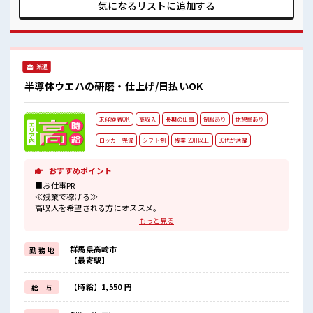
カー完備！ 私物の置きすぎには注意が必要ですね★ 残業多
気になるリストに
追加する
め！ 稼ぎたい方は必見！
派遣
半導体ウエハの研磨・仕上げ/日払いOK
未経験者OK
高収入
長期の仕事
制服あり
休憩室あり
ロッカー完備
シフト制
残業 20H以上
30代が活躍
おすすめポイント
■お仕事PR
≪残業で稼げる≫
高収入を希望される方にオススメ。
残業は月20時間以上あります♪
もっと見る
≪機能的な制服アリ≫
制服があるので、
群馬県高崎市
勤 務 地
毎日の服装の悩み解消♪
【最寄駅】
≪初めての仕事だけど自分にもできそう≫
新しいことにチャレンジするのは不安だけど、
しっかり働く環境が整っています！
【時給】1,550 円
給 与
イチからスキルUP・ステップUP目指していきましょう！
≪自分に向いている仕事が探せる≫