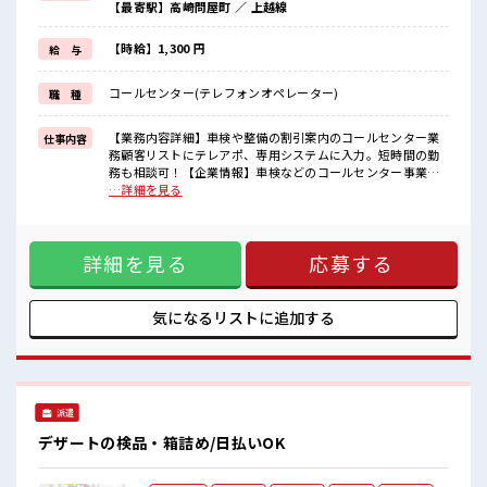
【最寄駅】高崎問屋町 ／ 上越線
≪髪型自由≫
基本的に髪色自由で明るすぎたり奇抜でなければOKです！
(規定有)≪初めての仕事だけど自分にもできそう≫
【時給】1,300 円
給 与
新しいことにチャレンジするのは不安だけど、
しっかり働く環境が整っています！
コールセンター(テレフォンオペレーター)
職 種
イチからスキルUP・ステップUP目指していきましょう！
■職場の雰囲気
【業務内容詳細】車検や整備の割引案内のコールセンター業
仕事内容
女性多めで休み時間は女子トークがあふれる職場です！
務顧客リストにテレアポ、専用システムに入力。短時間の勤
もちろん男性の応募もOKですよ！
務も相談可！【企業情報】車検などのコールセンター事業、
派手すぎなければ多少のヘアカラーもOKなのはウレシイPoint☆
事務局事業 ■お仕事PR ≪ほぼ定時で帰れる≫ 時間をしっかり
…詳細を見る
確保できる、 残業基本ナシのお仕事♪ オンとオフをきっちり
切り替えたい方にオススメ！ ≪女性も働きやすい職場≫ もち
ろん男性の応募も歓迎ですよ！ ≪髪型自由≫ 基本的に髪色自
詳細を見る
応募する
由で明るすぎたり奇抜でなければOKです！ (規定有)≪初めて
の仕事だけど自分にもできそう≫ 新しいことにチャレンジす
るのは不安だけど、 しっかり働く環境が整っています！ イチ
からスキルUP・ステップUP目指していきましょう！ ■職場
気になるリストに
追加する
の雰囲気 女性多めで休み時間は女子トークがあふれる職場で
す！ もちろん男性の応募もOKですよ！ 派手すぎなければ多
少のヘアカラーもOKなのはウレシイPoint☆
派遣
デザートの検品・箱詰め/日払いOK