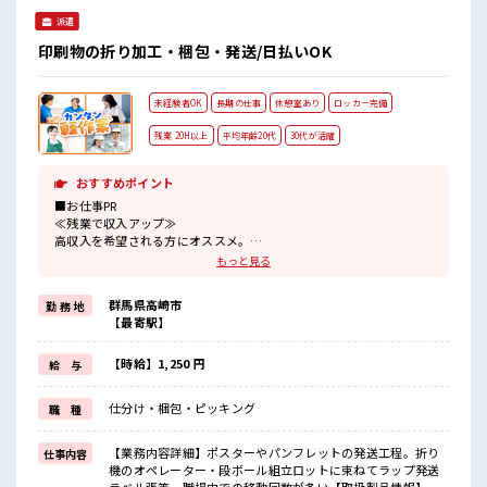
派遣
印刷物の折り加工・梱包・発送/日払いOK
未経験者OK
長期の仕事
休憩室あり
ロッカー完備
残業 20H以上
平均年齢20代
30代が活躍
おすすめポイント
■お仕事PR
≪残業で収入アップ≫
高収入を希望される方にオススメ。
残業は月20時間以上あります♪
もっと見る
≪未経験でも活躍できる≫
新しいことにチャレンジするのは不安だけど、
群馬県高崎市
勤 務 地
しっかり働く環境が整っています！
【最寄駅】
イチからスキルUP・ステップUP目指していきましょう！
≪収入アップを目指せる≫
高時給だらけの派遣のお仕事です！
【時給】1,250 円
給 与
■職場の雰囲気
仕分け・梱包・ピッキング
職 種
≪20代の方が多数活躍中の職場≫
一息つける休憩スペースもあります！
職場にはロッカー完備！
【業務内容詳細】ポスターやパンフレットの発送工程。折り
仕事内容
私物の置きすぎには注意が必要ですね★
機のオペレーター・段ボール組立ロットに束ねてラップ発送
残業多め！