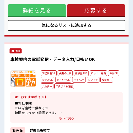
です！ (規定有)≪未経験の方も大カンゲイ≫ 新しいことにチ
詳細を見る
応募する
ャレンジするのは不安だけど、 しっかり働く環境が整ってい
ます！ イチからスキルUP・ステップUP目指していきましょ
う！ ≪自分に向いている仕事が探せる≫ 困った事などがあれ
ば、 担当がしっかりサポートします！ ■職場の雰囲気 髪型・
気になるリストに
追加する
髪色自由♪ 派手過ぎなければOKだから、 モチベーションも
UP！ 20代の若い世代がたくさん活躍中の活気ある職場！
派遣
車検案内の電話発信・データ入力/日払いOK
未経験者OK
長期の仕事
休憩室あり
ロッカー完備
染髪OK
ピアスOK
タトゥーOK
ネイルOK
シフト制
残業なし
女性多め
50代以上も活躍
おすすめポイント
■お仕事PR
≪ほぼ定時で帰れる≫
時間をしっかり確保できる、
残業基本ナシのお仕事♪
もっと見る
オンとオフをきっちり切り替えたい方にオススメ！
≪女性も働きやすい職場≫
群馬県高崎市
勤 務 地
もちろん男性の応募も歓迎ですよ！