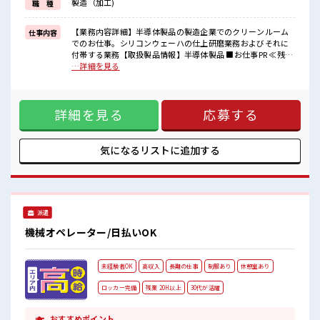
製造（加工)
職 種
困った事などがあれば、
担当がしっかりサポートします！
【業務内容詳細】半導体製品の製造企業でのクリーンルーム
仕事内容
■職場の雰囲気
でのお仕事。シリコンウェーハの仕上研磨業務およびそれに
休憩室で自分タイム！
付帯する業務【取扱製品情報】半導体製品 ■お仕事PR ≪残業
のんびりスマホチェック♪
で稼げる≫ 高収入を希望される方にオススメ。 残業は月20時
…詳細を見る
ロッカーあり！
間以上あります♪ ≪機能的な制服アリ≫ 制服があるので、 毎
安心してお仕事に集中♪
日の服装の悩み解消♪ ≪初めての仕事だけど自分にもできそ
残業がしっかりあるお仕事！
う≫ 新しいことにチャレンジするのは不安だけど、 しっかり
高収入もバッチリ目指せますよ！
詳細を見る
応募する
働く環境が整っています！ イチからスキルUP・ステップUP
目指していきましょう！ ≪自分に向いている仕事が探せる≫
困った事などがあれば、 担当がしっかりサポートします！ ■
職場の雰囲気 休憩室で自分タイム！ のんびりスマホチェック
気になるリストに
追加する
♪ ロッカーあり！ 安心してお仕事に集中♪ 残業がしっかりあ
るお仕事！ 高収入もバッチリ目指せますよ！
派遣
機械オペレーター/日払いOK
未経験者OK
高収入
長期の仕事
制服あり
休憩室あり
ロッカー完備
残業 20H以上
30代が活躍
おすすめポイント