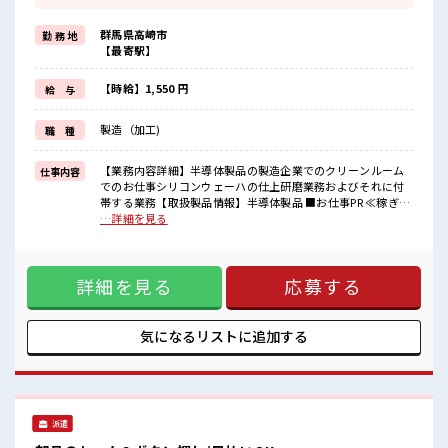
≪機能的な制服アリ≫
制服があるので、
群馬県高崎市
勤 務 地
毎日の服装の悩み解消♪
【最寄駅】
≪初めての仕事だけど自分にもできそう≫
新しいことにチャレンジするのは不安だけど、
しっかり働く環境が整っています！
【時給】1,550 円
給 与
イチからスキルUP・ステップUP目指していきましょう！
≪自分に合った期間で働ける≫
製造（加工)
職 種
福利厚生が整った派遣のお仕事です！
■職場の雰囲気
【業務内容詳細】半導体製品の製造企業でのクリーンルーム
仕事内容
休憩室で自分タイム！
でのお仕事シリコンウェーハの仕上研磨業務およびそれに付
のんびりスマホチェック♪
帯する業務【取扱製品情報】半導体製品 ■お仕事PR ≪稼ぎた
持ち物が多いあなたにもぴったり☆
い人向け≫ 高収入を希望される方にオススメ。 残業は月20時
…詳細を見る
ロッカー付き職場♪
間以上あります♪ ≪機能的な制服アリ≫ 制服があるので、 毎
残業がしっかりあるお仕事！
日の服装の悩み解消♪ ≪初めての仕事だけど自分にもできそ
高収入もバッチリ目指せますよ！
う≫ 新しいことにチャレンジするのは不安だけど、 しっかり
詳細を見る
応募する
働く環境が整っています！ イチからスキルUP・ステップUP
目指していきましょう！ ≪自分に合った期間で働ける≫ 福利
厚生が整った派遣のお仕事です！ ■職場の雰囲気 休憩室で自
分タイム！ のんびりスマホチェック♪ 持ち物が多いあなたに
気になるリストに
追加する
もぴったり☆ ロッカー付き職場♪ 残業がしっかりあるお仕
事！ 高収入もバッチリ目指せますよ！
派遣