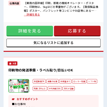
■職場の雰囲気
【業務内容詳細】印刷、断裁の機械オペレーター・ポスタ
仕事内容
髪型にこだわりのあるアナタは必見！
ー、印刷物は、5kgほどの重量物がございます。【取扱製品情
髪型自由な職場！
報】ポスター、パンフレット等コンビニやお店等にある一般
活気あふれる20代活躍中の職場です☆
的なもの ■お仕事PR ≪稼ぎたい人向け≫ 高収入を希望される
…詳細を見る
休憩室で楽しくおしゃべり！
方にオススメ。 残業は月20時間以上あります♪ ≪ヘアカラー
ストレス解消☆
OKで自由な雰囲気の職場≫ 明るすぎたり奇抜でなければ基本
残業がしっかりあるお仕事！
的に自由！ (規定有)≪未経験OKの仕事≫ 新しいことにチャレ
詳細を見る
応募する
ンジするのは不安だけど、 しっかり働く環境が整っていま
す！ イチからスキルUP・ステップUP目指していきましょ
う！ ≪様々なお仕事をご提案≫ 一人で悩まず気軽に相談でき
る、 派遣のお仕事です！ ■職場の雰囲気 髪型にこだわりのあ
気になるリストに
追加する
るアナタは必見！ 髪型自由な職場！ 活気あふれる20代活躍中
の職場です☆ 休憩室で楽しくおしゃべり！ ストレス解消☆ 残
業がしっかりあるお仕事！
派遣
印刷物の発送準備・ラベル貼り/日払いOK
未経験者OK
長期の仕事
休憩室あり
ロッカー完備
シフト制
残業 20H以上
平均年齢20代
30代が活躍
おすすめポイント
■お仕事PR