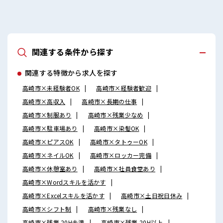
関連する条件から探す
関連する特徴から求人を探す
高崎市×未経験者OK
高崎市×経験者歓迎
高崎市×高収入
高崎市×長期の仕事
高崎市×制服あり
高崎市×残業少なめ
高崎市×駐車場あり
高崎市×染髪OK
高崎市×ピアスOK
高崎市×タトゥーOK
高崎市×ネイルOK
高崎市×ロッカー完備
高崎市×休憩室あり
高崎市×社員食堂あり
高崎市×Wordスキルを活かす
高崎市×Excelスキルを活かす
高崎市×土日祝日休み
高崎市×シフト制
高崎市×残業なし
高崎市×残業 20H未満
高崎市×残業 20H以上