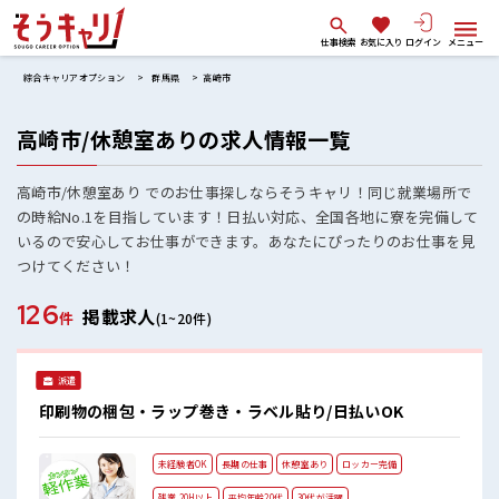
仕事検索
お気に入り
ログイン
メニュー
綜合キャリアオプション
群馬県
高崎市
高崎市/休憩室ありの求人情報一覧
高崎市/休憩室あり でのお仕事探しならそうキャリ！同じ就業場所で
の時給No.1を目指しています！日払い対応、全国各地に寮を完備して
いるので安心してお仕事ができます。あなたにぴったりのお仕事を見
つけてください！
126
掲載求人
件
(1~20件)
派遣
印刷物の梱包・ラップ巻き・ラベル貼り/日払いOK
未経験者OK
長期の仕事
休憩室あり
ロッカー完備
残業 20H以上
平均年齢20代
30代が活躍