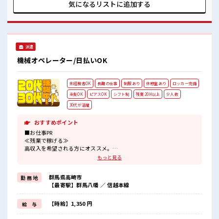
実しそう♪ 持ち物が多いあなたにもぴったり☆ ロッカー付き
気になるリストに
追加する
職場♪ 残業がしっかりあるお仕事！
派遣
機械オペレーター/日払いOK
未経験者OK
長期の仕事
制服あり
休憩室あり
ロッカー完備
染髪OK
ピアスOK
シフト制
残業 20H以上
少人数
30代が活躍
おすすめポイント
■お仕事PR
≪残業で稼げる≫
高収入を希望される方にオススメ。
残業は月20時間以上あります♪
もっと見る
≪ヘアカラーOKで自由な雰囲気の職場≫
明るすぎたり奇抜でなければ基本的に自由！
群馬県高崎市
勤 務 地
(規定有)≪ラクラク制服アリ≫
【最寄駅】群馬八幡 ／ 信越本線
制服があるので、
毎日の服装の悩み解消♪
≪未経験でも活躍できる≫
【時給】1,350 円
給 与
新しいことにチャレンジするのは不安だけど、
しっかり働く環境が整っています！