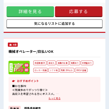
日の服選びに悩まずOK♪ ≪初めての仕事だけど自分にもでき
そう≫ 新しいことにチャレンジするのは不安だけど、 しっか
詳細を見る
応募する
り働く環境が整っています！ イチからスキルUP・ステップ
UP目指していきましょう！ ≪自分に合った期間で働ける≫ 福
利厚生が整った派遣のお仕事です！ ■職場の雰囲気 派手すぎ
なければ多少のヘアカラーもOKなのはウレシイPoint☆ 20代
気になるリストに
追加する
が多数活躍中！ 社会人経験が浅くてもOK！ ここから経験積
んでいきましょ！
派遣
機械オペレーター/日払いOK
未経験者OK
高収入
長期の仕事
制服あり
休憩室あり
ロッカー完備
シフト制
残業 20H以上
30代が活躍
おすすめポイント
■お仕事PR
≪残業多めでがっつり稼ぐ≫
高収入を希望される方にオススメ。
残業は月20時間以上あります♪
もっと見る
≪ラクラク制服アリ≫
制服があるので、
群馬県高崎市
勤 務 地