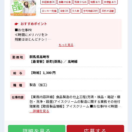
未経験者OK
長期の仕事
残業少なめ
制服あり
休憩室あり
ロッカー完備
染髪OK
少人数
平均年齢20代
30代が活躍
おすすめポイント
■お仕事PR
≪時間にメリハリを≫
残業はほとんどナシ！
場合によってはお願いすることもあります♪
もっと見る
≪モチベーションもUP≫
派手過ぎなければ髪型や髪色自由♪
群馬県高崎市
勤 務 地
(規定有)≪動きやすい制服アリ≫
【最寄駅】新町(群馬) ／ 高崎線
制服があるので、
毎日の服装の悩み解消♪
≪未経験OKの仕事≫
【時給】1,300 円
給 与
新しいことにチャレンジするのは不安だけど、
しっかり働く環境が整っています！
製造（加工)
職 種
イチからスキルUP・ステップUP目指していきましょう！
≪自分に合った期間で働ける≫
福利厚生が整った派遣のお仕事です！
【業務内容詳細】食品製造の仕上工程(充填・検品・箱詰・梱
仕事内容
包・洗浄・殺菌)アイスクリームの製造に関する業務その他付
■職場の雰囲気
随業務【取扱製品情報】アイスクリーム ■お仕事PR ≪時間に
『少人数』だからコミュニケーションも取りやすい？
メリハリを≫ 残業はほとんどナシ！ 場合によってはお願いす
…詳細を見る
派手すぎなければ多少のヘアカラーもOKなのはウレシイPoint☆
ることもあります♪ ≪モチベーションもUP≫ 派手過ぎなけれ
≪20代の方が多数活躍中の職場≫
ば髪型や髪色自由♪ (規定有)≪動きやすい制服アリ≫ 制服が
あるので、 毎日の服装の悩み解消♪ ≪未経験OKの仕事≫ 新
詳細を見る
応募する
しいことにチャレンジするのは不安だけど、 しっかり働く環