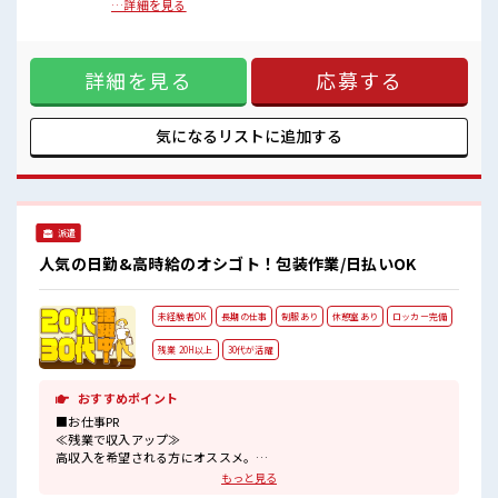
ロッカーあり！
刷物 ■お仕事PR ≪ほぼ定時で帰れる≫ 時間をしっかり確保で
…詳細を見る
安心してお仕事に集中♪
きる、 残業基本ナシのお仕事♪ オンとオフをきっちり切り替
えたい方にオススメ！ ≪未経験OKの仕事≫ 新しいことにチ
ャレンジするのは不安だけど、 しっかり働く環境が整ってい
詳細を見る
応募する
ます！ イチからスキルUP・ステップUP目指していきましょ
う！ ≪自分に向いている仕事が探せる≫ 困った事などがあれ
ば、 担当がしっかりサポートします！ ■職場の雰囲気 20代活
躍中のフレッシュな職場です☆ 休憩室で楽しくランチ♪ 時間
気になるリストに
追加する
があれば昼寝もしちゃおう！ ロッカーあり！ 安心してお仕事
に集中♪
派遣
人気の日勤&高時給のオシゴト！包装作業/日払いOK
未経験者OK
長期の仕事
制服あり
休憩室あり
ロッカー完備
残業 20H以上
30代が活躍
おすすめポイント
■お仕事PR
≪残業で収入アップ≫
高収入を希望される方にオススメ。
残業は月20時間以上あります♪
もっと見る
≪機能的な制服アリ≫