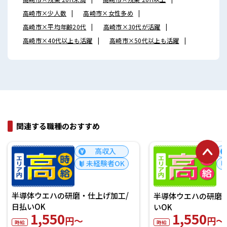
高崎市×少人数
高崎市×女性多め
高崎市×平均年齢20代
高崎市×30代が活躍
高崎市×40代以上も活躍
高崎市×50代以上も活躍
関連する職種のおすすめ
高収入
未経験者OK
半導体ウエハの研磨・仕上げ加工/
半導体ウエハの研磨・
日払いOK
いOK
1,550
1,550
円～
円～
時給
時給