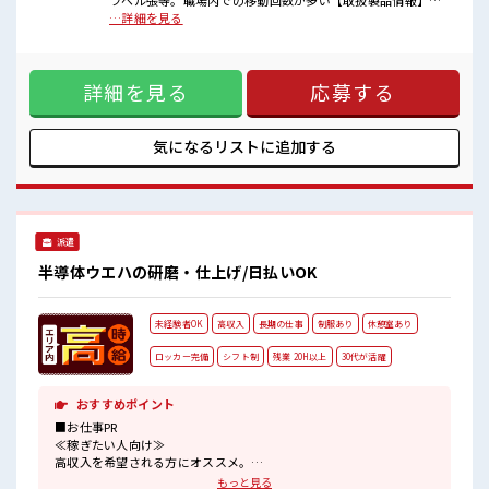
ラベル張等。職場内での移動回数が多い【取扱製品情報】印
稼ぎたい方は必見！
刷物 ■お仕事PR ≪残業で収入アップ≫ 高収入を希望される方
…詳細を見る
にオススメ。 残業は月20時間以上あります♪ ≪未経験でも活
躍できる≫ 新しいことにチャレンジするのは不安だけど、 し
っかり働く環境が整っています！ イチからスキルUP・ステッ
詳細を見る
応募する
プUP目指していきましょう！ ≪収入アップを目指せる≫ 高時
給だらけの派遣のお仕事です！ ■職場の雰囲気 ≪20代の方が
多数活躍中の職場≫ 一息つける休憩スペースもあります！ 職
場にはロッカー完備！ 私物の置きすぎには注意が必要ですね
気になるリストに
追加する
★ 残業多め！ 稼ぎたい方は必見！
派遣
半導体ウエハの研磨・仕上げ/日払いOK
未経験者OK
高収入
長期の仕事
制服あり
休憩室あり
ロッカー完備
シフト制
残業 20H以上
30代が活躍
おすすめポイント
■お仕事PR
≪稼ぎたい人向け≫
高収入を希望される方にオススメ。
残業は月20時間以上あります♪
もっと見る