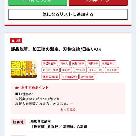
境が整っています！ イチからスキルUP・ステップUP目指し
ていきましょう！ ≪自分に合った期間で働ける≫ 福利厚生が
整った派遣のお仕事です！ ■職場の雰囲気 『少人数』だから
気になるリストに
追加する
コミュニケーションも取りやすい？ 派手すぎなければ多少の
ヘアカラーもOKなのはウレシイPoint☆ ≪20代の方が多数活
躍中の職場≫
派遣
部品脱着、加工後の測定、刃物交換/日払いOK
未経験者OK
高収入
長期の仕事
制服あり
休憩室あり
ロッカー完備
染髪OK
ピアスOK
タトゥーOK
ネイルOK
残業 20H以上
平均年齢20代
30代が活躍
おすすめポイント
■お仕事PR
≪残業多めでがっつり稼ぐ≫
高収入を希望される方にオススメ。
残業は月20時間以上あります♪
もっと見る
≪モチベーションもUP≫
派手過ぎなければ髪型や髪色自由♪
群馬県高崎市
勤 務 地
(規定有)制服があると毎日の服選びに悩まずOK♪
【最寄駅】倉賀野 ／ 高崎線、八高線
≪未経験でも活躍できる≫
新しいことにチャレンジするのは不安だけど、