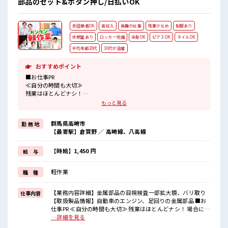
部品のセット&ボタン押し/日払いOK
未経験者OK
高収入
長期の仕事
残業少なめ
制服あり
休憩室あり
ロッカー完備
染髪OK
ピアスOK
ネイルOK
平均年齢20代
30代が活躍
おすすめポイント
■お仕事PR
≪自分の時間も大切≫
残業はほとんどナシ！
場合によってはお願いすることもあります♪
もっと見る
≪モチベーションもUP≫
派手過ぎなければ髪型や髪色自由♪
群馬県高崎市
勤 務 地
(規定有)制服があると毎日の服選びに悩まずOK♪
【最寄駅】倉賀野 ／ 高崎線、八高線
≪初めての仕事だけど自分にもできそう≫
新しいことにチャレンジするのは不安だけど、
しっかり働く環境が整っています！
【時給】1,450 円
給 与
イチからスキルUP・ステップUP目指していきましょう！
≪自分に合った期間で働ける≫
軽作業
職 種
福利厚生が整った派遣のお仕事です！
■職場の雰囲気
【業務内容詳細】金属部品の目視検査一部拡大鏡、バリ取り
仕事内容
派手すぎなければ多少のヘアカラーもOKなのはウレシイPoint☆
【取扱製品情報】自動車のエンジン、足回りの金属部品 ■お
20代が多数活躍中！
仕事PR ≪自分の時間も大切≫ 残業はほとんどナシ！ 場合によ
社会人経験が浅くてもOK！
ってはお願いすることもあります♪ ≪モチベーションもUP≫
…詳細を見る
ここから経験積んでいきましょ！
派手過ぎなければ髪型や髪色自由♪ (規定有)制服があると毎