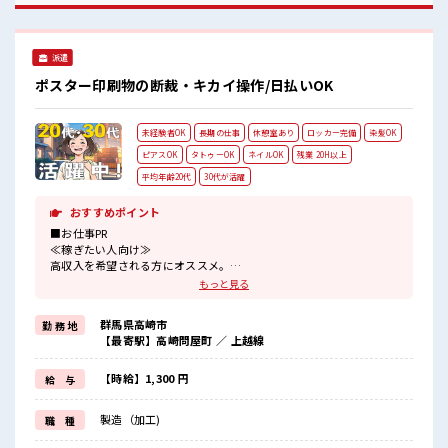
とんどありません！
派遣
ポスター印刷物の断裁・キカイ操作/日払いOK
未経験者OK
長期の仕事
休憩室あり
ロッカー完備
染髪OK
ピアスOK
タトゥーOK
ネイルOK
残業 20H以上
平均年齢20代
30代が活躍
おすすめポイント
■お仕事PR
≪稼ぎたい人向け≫
高収入を希望される方にオススメ。
残業は月20時間以上あります♪
もっと見る
≪ヘアカラーOKで自由な雰囲気の職場≫
明るすぎたり奇抜でなければ基本的に自由！
群馬県高崎市
勤 務 地
(規定有)≪未経験OKの仕事≫
【最寄駅】高崎問屋町 ／ 上越線
新しいことにチャレンジするのは不安だけど、
しっかり働く環境が整っています！
イチからスキルUP・ステップUP目指していきましょう！
【時給】1,300 円
給 与
≪様々なお仕事をご提案≫
一人で悩まず気軽に相談できる、
製造（加工)
職 種
派遣のお仕事です！