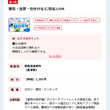
派遣
梱包・出荷・仕分けなど/日払いOK
未経験者OK
長期の仕事
休憩室あり
ロッカー完備
残業なし
平均年齢20代
30代が活躍
おすすめポイント
■お仕事PR
≪ほぼ定時で帰れる≫
時間をしっかり確保できる、
残業基本ナシのお仕事♪
もっと見る
オンとオフをきっちり切り替えたい方にオススメ！
≪未経験OKの仕事≫
群馬県高崎市
勤 務 地
新しいことにチャレンジするのは不安だけど、
【最寄駅】
しっかり働く環境が整っています！
イチからスキルUP・ステップUP目指していきましょう！
≪自分に向いている仕事が探せる≫
【時給】1,250 円
給 与
困った事などがあれば、
担当がしっかりサポートします！
仕分け・梱包・ピッキング
職 種
■職場の雰囲気
20代活躍中のフレッシュな職場です☆
【業務内容詳細】ポスターやパンフレットの発送工程。折り
仕事内容
休憩室で楽しくランチ♪
機のオペレーター・段ボール組立ロットに束ねてラップ発送
時間があれば昼寝もしちゃおう！
ラベル張等。職場内での移動回数が多い【取扱製品情報】印