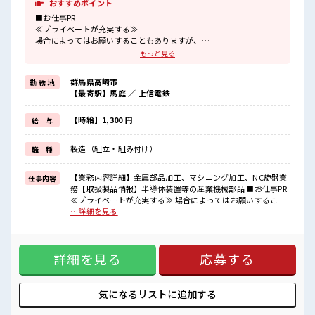
おすすめポイント
■お仕事PR
≪プライベートが充実する≫
場合によってはお願いすることもありますが、
残業はほとんどナシ！
もっと見る
≪モチベーションもUP≫
派手過ぎなければ髪型や髪色自由♪
群馬県高崎市
勤 務 地
(規定有)≪動きやすい制服アリ≫
【最寄駅】馬庭 ／ 上信電鉄
制服があるので、
毎日の服装の悩み解消♪
≪初めての仕事だけど自分にもできそう≫
【時給】1,300 円
給 与
新しいことにチャレンジするのは不安だけど、
しっかり働く環境が整っています！
製造（組立・組み付け）
職 種
イチからスキルUP・ステップUP目指していきましょう！
≪様々なお仕事をご提案≫
一人で悩まず気軽に相談できる、
【業務内容詳細】金属部品加工、マシニング加工、NC旋盤業
仕事内容
派遣のお仕事です！
務【取扱製品情報】半導体装置等の産業機械部品 ■お仕事PR
≪プライベートが充実する≫ 場合によってはお願いすること
■職場の雰囲気
もありますが、 残業はほとんどナシ！ ≪モチベーションも
…詳細を見る
派手すぎなければ多少のヘアカラーもOKなのはウレシイPoint☆
UP≫ 派手過ぎなければ髪型や髪色自由♪ (規定有)≪動きやす
仕事の合間の息抜きは休憩室で♪
い制服アリ≫ 制服があるので、 毎日の服装の悩み解消♪ ≪初
ロッカーあり！
めての仕事だけど自分にもできそう≫ 新しいことにチャレン
安心してお仕事に集中♪
詳細を見る
応募する
ジするのは不安だけど、 しっかり働く環境が整っています！
残業はほとんどありません！
イチからスキルUP・ステップUP目指していきましょう！ ≪
様々なお仕事をご提案≫ 一人で悩まず気軽に相談できる、 派
遣のお仕事です！ ■職場の雰囲気 派手すぎなければ多少のヘ
気になるリストに
追加する
アカラーもOKなのはウレシイPoint☆ 仕事の合間の息抜きは
休憩室で♪ ロッカーあり！ 安心してお仕事に集中♪ 残業はほ