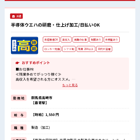
派遣
半導体ウエハの研磨・仕上げ加工/日払いOK
未経験者OK
高収入
長期の仕事
制服あり
休憩室あり
ロッカー完備
シフト制
残業 20H以上
30代が活躍
おすすめポイント
■お仕事PR
≪残業多めでがっつり稼ぐ≫
高収入を希望される方にオススメ。
残業は月20時間以上あります♪
もっと見る
≪動きやすい制服アリ≫
制服があるので、
群馬県高崎市
勤 務 地
毎日の服装の悩み解消♪
【最寄駅】
≪未経験の方も大カンゲイ≫
新しいことにチャレンジするのは不安だけど、
しっかり働く環境が整っています！
【時給】1,550 円
給 与
イチからスキルUP・ステップUP目指していきましょう！
≪自分に向いている仕事が探せる≫
製造（加工)
職 種
困った事などがあれば、
担当がしっかりサポートします！