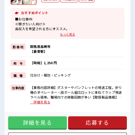
おすすめポイント
■お仕事PR
≪稼ぎたい人向け≫
高収入を希望される方にオススメ。
残業は月20時間以上あります♪
もっと見る
≪未経験でも活躍できる≫
新しいことにチャレンジするのは不安だけど、
群馬県高崎市
勤 務 地
しっかり働く環境が整っています！
【最寄駅】
イチからスキルUP・ステップUP目指していきましょう！
≪自分に合った期間で働ける≫
福利厚生が整った派遣のお仕事です！
【時給】1,250 円
給 与
■職場の雰囲気
仕分け・梱包・ピッキング
職 種
活気あふれる20代活躍中の職場です☆
休憩室完備でランチや休憩も充実しそう♪
持ち物が多いあなたにもぴったり☆
【業務内容詳細】ポスターやパンフレットの発送工程。折り
仕事内容
ロッカー付き職場♪
機のオペレーター・段ボール組立ロットに束ねてラップ発送
残業がしっかりあるお仕事！
ラベル張等。職場内での移動回数が多い【取扱製品情報】印
刷物 ■お仕事PR ≪稼ぎたい人向け≫ 高収入を希望される方に
…詳細を見る
オススメ。 残業は月20時間以上あります♪ ≪未経験でも活躍
できる≫ 新しいことにチャレンジするのは不安だけど、 しっ
かり働く環境が整っています！ イチからスキルUP・ステップ
詳細を見る
応募する
UP目指していきましょう！ ≪自分に合った期間で働ける≫ 福
利厚生が整った派遣のお仕事です！ ■職場の雰囲気 活気あふ
れる20代活躍中の職場です☆ 休憩室完備でランチや休憩も充