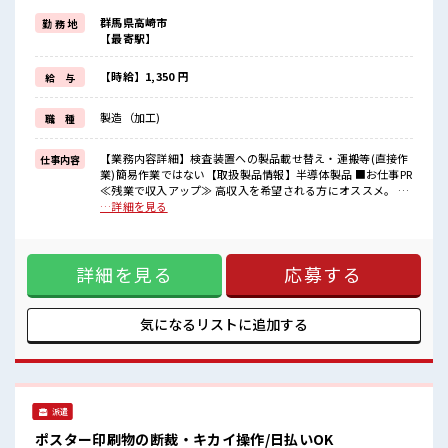
制服があるので、
群馬県高崎市
勤 務 地
毎日の服装の悩み解消♪
【最寄駅】
≪未経験の方も大カンゲイ≫
新しいことにチャレンジするのは不安だけど、
しっかり働く環境が整っています！
【時給】1,350 円
給 与
イチからスキルUP・ステップUP目指していきましょう！
≪自分に合った期間で働ける≫
製造（加工)
職 種
福利厚生が整った派遣のお仕事です！
■職場の雰囲気
【業務内容詳細】検査装置への製品載せ替え・運搬等(直接作
仕事内容
休憩室完備でランチや休憩も充実しそう♪
業)簡易作業ではない【取扱製品情報】半導体製品 ■お仕事PR
職場にはロッカー完備！
≪残業で収入アップ≫ 高収入を希望される方にオススメ。 残
私物の置きすぎには注意が必要ですね★
業は月20時間以上あります♪ ≪機能的な制服アリ≫ 制服があ
…詳細を見る
残業多め！
るので、 毎日の服装の悩み解消♪ ≪未経験の方も大カンゲイ
稼ぎたい方は必見！
≫ 新しいことにチャレンジするのは不安だけど、 しっかり働
く環境が整っています！ イチからスキルUP・ステップUP目
詳細を見る
応募する
指していきましょう！ ≪自分に合った期間で働ける≫ 福利厚
生が整った派遣のお仕事です！ ■職場の雰囲気 休憩室完備で
ランチや休憩も充実しそう♪ 職場にはロッカー完備！ 私物の
置きすぎには注意が必要ですね★ 残業多め！ 稼ぎたい方は必
気になるリストに
追加する
見！
派遣
ポスター印刷物の断裁・キカイ操作/日払いOK