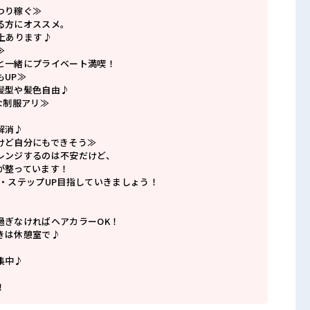
つり稼ぐ≫
る方にオススメ。
上あります♪
≫
と一緒にプライベート満喫！
もUP≫
髪型や髪色自由♪
な制服アリ≫
解消♪
けど自分にもできそう≫
レンジするのは不安だけど、
が整っています！
P・ステップUP目指していきましょう！
過ぎなければヘアカラーOK！
きは休憩室で♪
集中♪
！