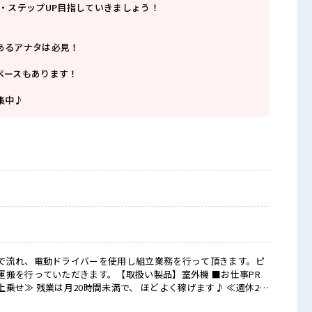
P・ステップUP目指していきましょう！
あるアナタは必見！
ペースもあります！
集中♪
で流れ、電動ドライバーを使用し組立業務を行って頂きます。ピ
を行っていただきます。【取扱い製品】室外機 ■お仕事PR
乗せ≫ 残業は月20時間未満で、 ほどよく稼げます♪ ≪週休2日
にプライベート満喫！ ≪髪色自由で自分らしく働く≫ 明るすぎ