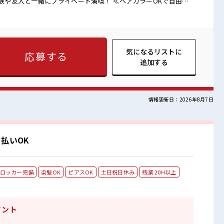
家族や友人と一緒にプライベート満喫！ ≪ヘアカラーOKで自由な
奇抜でなければ基本的に自由！ (規定有)≪機能的な制服アリ≫ 制
悩み解消♪ ≪初めての仕事だけど自分にもできそう≫ 新しいこ
だけど、 しっかり働く環境が整っています！ イチからスキル
すぎたり奇抜過ぎなければヘア
休憩室あり！ オンオフの切替もできちゃう！ 持ち物が多いあなた
気になるリストに
応募する
き職場♪
追加する
情報更新日：2026年8月7日
払いOK
ロッカー完備
染髪OK
ピアスOK
土日祝日休み
残業 20H以上
イント