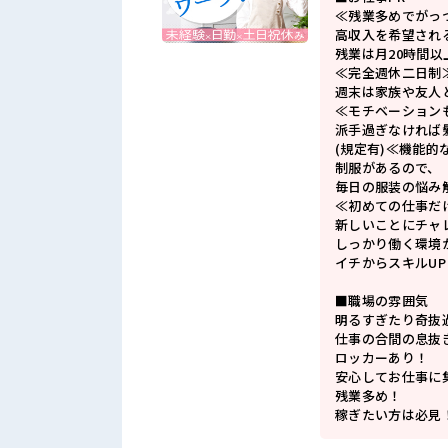
≪残業多めでがっ
高収入を希望され
残業は月20時間以
≪完全週休二日制
週末は家族や友人
≪モチベーション
派手過ぎなければ
(規定有)≪機能的
制服があるので、
毎日の服装の悩み
≪初めての仕事だ
新しいことにチャ
しっかり働く環境
イチからスキルU
■職場の雰囲気
明るすぎたり奇抜
仕事の合間の息抜
ロッカーあり！
安心してお仕事に
残業多め！
稼ぎたい方は必見