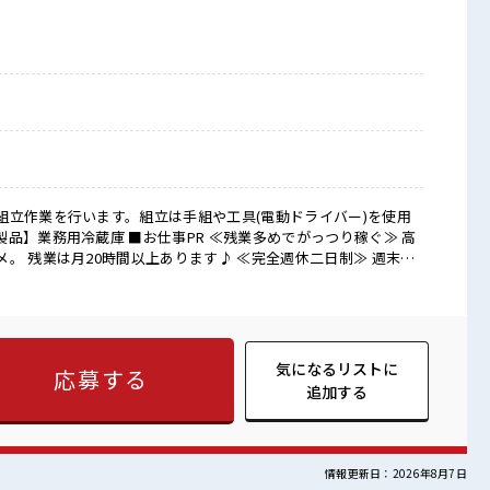
組立作業を行います。組立は手組や工具(電動ドライバー)を使用
PR ≪残業多めでがっつり稼ぐ≫ 高
。 残業は月20時間以上あります♪ ≪完全週休二日制≫ 週末は
ト満喫！ ≪モチベーションもUP≫ 派手過ぎなければ髪型や髪
な制服アリ≫ 制服があるので、 毎日の服装の悩み解消♪ ≪初めて
う≫ 新しいことにチャレンジするのは不安だけど、 しっかり働
スキルUP・ステップUP目指していきましょう！ ■職場の雰
ければヘアカラーOK！ 仕事の合間の息抜きは休憩室で♪ ロッカ
気になるリストに
応募する
中♪ 残業多め！ 稼ぎたい方は必見！
追加する
情報更新日：2026年8月7日