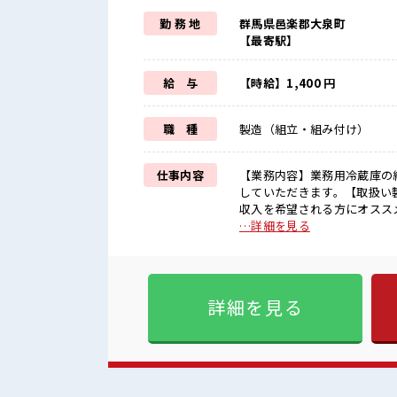
勤 務 地
群馬県邑楽郡大泉町
【最寄駅】
給 与
【時給】1,400 円
職 種
製造（組立・組み付け）
仕事内容
【業務内容】業務用冷蔵庫の
していただきます。【取扱い製品】業務用冷蔵庫 ■お仕事
収入を希望される方にオススメ
家族や友人と一緒にプライベー
…詳細を見る
色自由♪ (規定有)≪機能的
の仕事だけど自分にもできそ
く環境が整っています！ イチから
囲気 明るすぎたり奇抜過ぎな
詳細を見る
ーあり！ 安心してお仕事に集