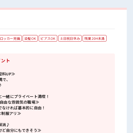
ロッカー完備
染髪OK
ピアスOK
土日祝日休み
残業 20H未満
イント
給料UP≫
満で、
♪
と一緒にプライベート満喫！
で自由な雰囲気の職場≫
でなければ基本的に自由！
な制服アリ≫
解消♪
けど自分にもできそう≫