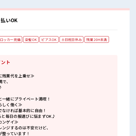
払いOK
ロッカー完備
染髪OK
ピアスOK
土日祝日休み
残業 20H未満
イント
に残業代を上乗せ≫
満で、
♪
と一緒にプライベート満喫！
らしく働く≫
でなければ基本的に自由！
ると毎日の服選びに悩まずOK♪
カンゲイ≫
レンジするのは不安だけど、
が整っています！