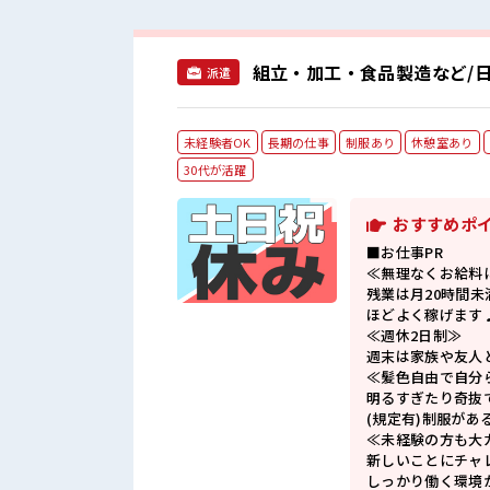
組立・加工・食品製造など/日
派遣
未経験者OK
長期の仕事
制服あり
休憩室あり
30代が活躍
おすすめポ
■お仕事PR
≪無理なくお給料
残業は月20時間未
ほどよく稼げます
≪週休2日制≫
週末は家族や友人
≪髪色自由で自分
明るすぎたり奇抜
(規定有)制服があ
≪未経験の方も大
新しいことにチャ
しっかり働く環境