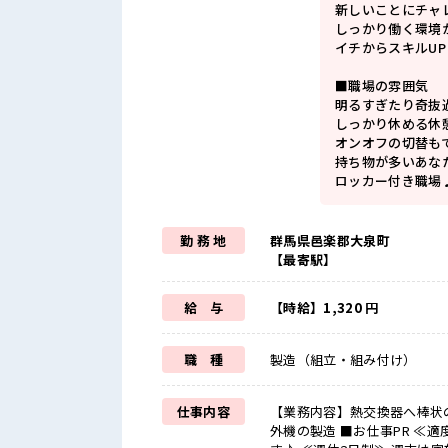
新しいことにチャ
しっかり働く環境
イチからスキルU
■職場の雰囲気
明るすぎたり奇抜
しっかり休める休
オンオフの切替も
持ち物が多いあな
ロッカー付き職場
勤 務 地
群馬県邑楽郡大泉町
【最寄駅】
給 与
【時給】1,320 円
職 種
製造（組立・組み付け）
仕事内容
【業務内容】熱交換器へ棒状
外機の製造 ■お仕事PR ≪適度な残業でお給料UP≫ 残業は月20時間未満で、 ほどよく稼げま