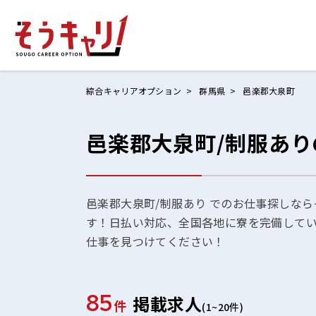
綜合キャリアオプション
群馬県
邑楽郡大泉町
邑楽郡大泉町/制服あ
ホームにもど
お仕事検索
お気に入りリ
邑楽郡大泉町/制服あり でのお仕事探しなら
す！日払い対応、全国各地に寮を完備して
お問い合わせ
仕事を見つけてください！
85
掲載求人
ログイン
件
(1~20件)