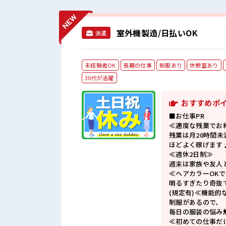
室外機製造/日払いOK
派遣
未経験者OK
長期の仕事
制服あり
休憩室あり
30代が活躍
おすすめポ
■お仕事PR
≪適度な残業でお
残業は月20時間未
ほどよく稼げます
≪週休2日制≫
週末は家族や友人
≪ヘアカラーOK
明るすぎたり奇抜
(規定有)≪機能的
制服があるので、
毎日の服装の悩み
≪初めての仕事だ