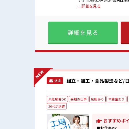
す♪ ≪週休2日制≫ 週末は
雰囲気の職場≫ 明るすぎたり
…詳細を見る
服があるので、 毎日の服装の
とにチャレンジするのは不安
UP・ステップUP目指していきましょう！ ■職場の雰囲気 明る
カラーOK！ しっかり休める
詳細を見る
にもぴったり☆ ロッカー付
組立・加工・食品製造など/日
派遣
未経験者OK
長期の仕事
制服あり
休憩室あり
30代が活躍
おすすめポ
■お仕事PR