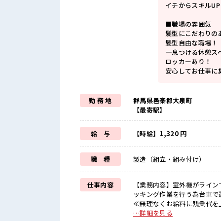
イチからスキルU
■職場の雰囲気
髪型にこだわりの
髪型自由な職場！
一息つける休憩ス
ロッカーあり！
安心してお仕事に
勤 務 地
群馬県邑楽郡大泉町
【最寄駅】
給 与
【時給】1,320 円
職 種
製造（組立・組み付け）
仕事内容
【業務内容】室外機がライン
ッキング作業を行う為台車で運搬
≪無理なくお給料に残業代を上
制≫ 週末は家族や友人と一緒
…詳細を見る