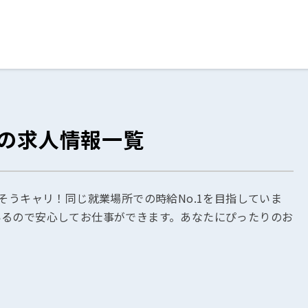
ログイン
閉じる
りの求人情報一覧
る
スト
そうキャリ！同じ就業場所での時給No.1を目指していま
いるので安心してお仕事ができます。あなたにぴったりのお