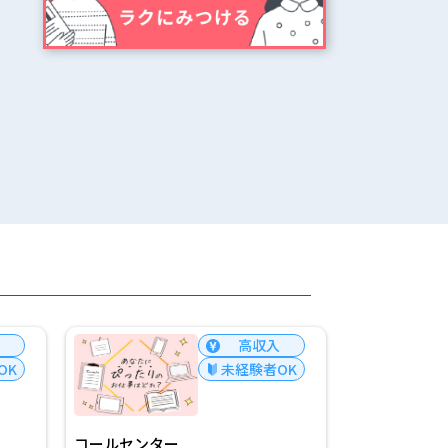
高収入
高収入
経験者OK
未経験者OK
データ入力/日払いOK
コール