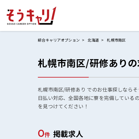
綜合キャリアオプション
北海道
札幌市南区
札幌市南区/研修あり
ホームにもど
お仕事検索
お気に入りリ
札幌市南区/研修あり でのお仕事探しならそ
日払い対応、全国各地に寮を完備している
お問い合わせ
を見つけてください！
0
掲載求人
ログイン
件