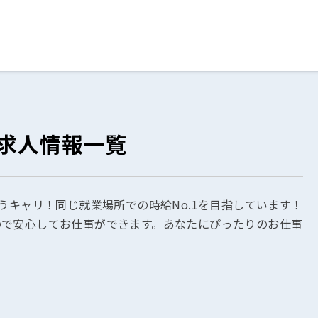
ログイン
閉じる
の求人情報一覧
る
スト
うキャリ！同じ就業場所での時給No.1を目指しています！
ので安心してお仕事ができます。あなたにぴったりのお仕事