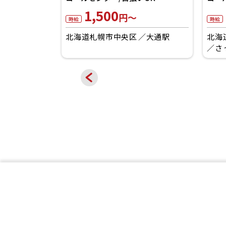
1,400
円～
円～
時給
央区
大通駅
北海道札幌市中央区
さっぽろ(札幌市営)駅