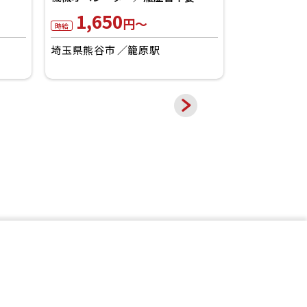
査・供給／履
1,650
1,40
円～
時給
時給
埼玉県熊谷市
籠原駅
埼玉県比企