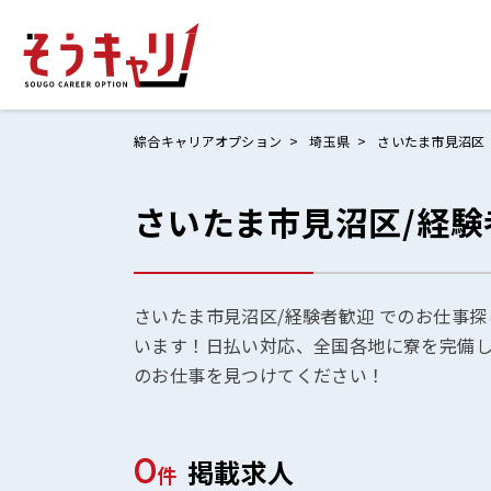
綜合キャリアオプション
埼玉県
さいたま市見沼区
さいたま市見沼区/経
ホームにもど
お仕事検索
お気に入りリ
さいたま市見沼区/経験者歓迎 でのお仕事探
います！日払い対応、全国各地に寮を完備
お問い合わせ
のお仕事を見つけてください！
0
掲載求人
ログイン
件