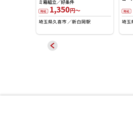
ミ箱組立／好条件
1,350
円～
時給
時給
わ町
明覚駅
埼玉県久喜市
新白岡駅
埼玉