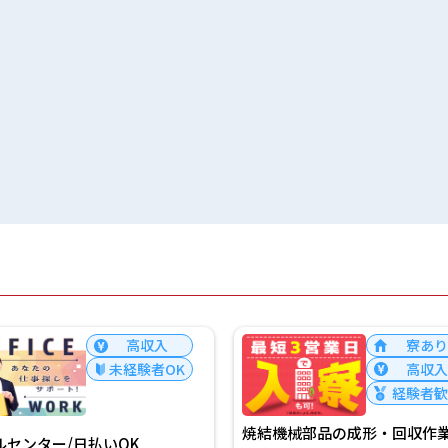
高収入
寮あり
未経験者OK
高収入
経験者歓
焼結機械部品の成形・回収作
ルセンター/日払いOK