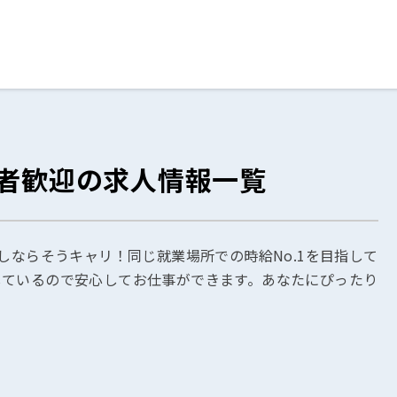
ログイン
閉じる
験者歓迎の求人情報一覧
る
スト
しならそうキャリ！同じ就業場所での時給No.1を目指して
しているので安心してお仕事ができます。あなたにぴったり