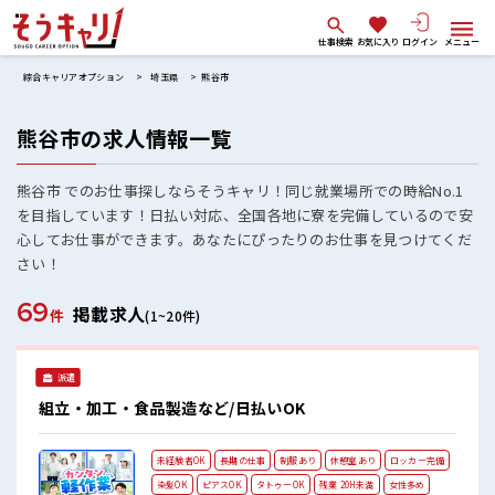
仕事検索
お気に入り
ログイン
メニュー
綜合キャリアオプション
埼玉県
熊谷市
熊谷市の求人情報一覧
熊谷市 でのお仕事探しならそうキャリ！同じ就業場所での時給No.1
を目指しています！日払い対応、全国各地に寮を完備しているので安
心してお仕事ができます。あなたにぴったりのお仕事を見つけてくだ
さい！
69
掲載求人
件
(1~20件)
派遣
組立・加工・食品製造など/日払いOK
未経験者OK
長期の仕事
制服あり
休憩室あり
ロッカー完備
染髪OK
ピアスOK
タトゥーOK
残業 20H未満
女性多め