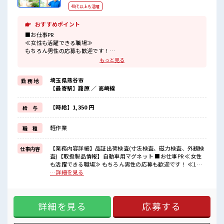
40代以上も活躍
おすすめポイント
■お仕事PR
≪女性も活躍できる職場≫
もちろん男性の応募も歓迎です！
≪1日1時間程の残業で収入アップ≫
もっと見る
残業は月20時間未満で、
ほどよく稼げます♪
埼玉県熊谷市
勤 務 地
≪ヘアカラーOKで自由な雰囲気の職場≫
【最寄駅】籠原 ／ 高崎線
明るすぎたり奇抜でなければ基本的に自由！
(規定有)≪ラクラク制服アリ≫
制服があるので、
【時給】1,350 円
給 与
毎日の服装の悩み解消♪
≪初めての仕事だけど自分にもできそう≫
軽作業
職 種
新しいことにチャレンジするのは不安だけど、
しっかり働く環境が整っています！
イチからスキルUP・ステップUP目指していきましょう！
【業務内容詳細】品証出荷検査(寸法検査、磁力検査、外観検
仕事内容
査)【取扱製品情報】自動車用マグネット ■お仕事PR ≪女性
■職場の雰囲気
も活躍できる職場≫ もちろん男性の応募も歓迎です！ ≪1日1
女性も活躍しやすい雰囲気の職場です！
時間程の残業で収入アップ≫ 残業は月20時間未満で、 ほどよ
…詳細を見る
髪型にこだわりのあるアナタは必見！
く稼げます♪ ≪ヘアカラーOKで自由な雰囲気の職場≫ 明る
髪型自由な職場！
すぎたり奇抜でなければ基本的に自由！ (規定有)≪ラクラク
しっかり休める休憩室あり！
制服アリ≫ 制服があるので、 毎日の服装の悩み解消♪ ≪初め
オンオフの切替もできちゃう！
詳細を見る
応募する
ての仕事だけど自分にもできそう≫ 新しいことにチャレンジ
程よく残業あり！
するのは不安だけど、 しっかり働く環境が整っています！ イ
チからスキルUP・ステップUP目指していきましょう！ ■職