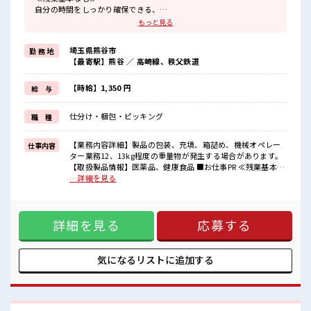
自分の時間をしっかり確保できる、
残業基本ナシのお仕事♪
もっと見る
オンとオフをきっちり切り替えたい方にオススメ！
≪週休2日制≫
埼玉県熊谷市
勤 務 地
週末は家族や友人と一緒にプライベート満喫！
【最寄駅】熊谷 ／ 高崎線、秩父鉄道
≪ラクラク制服アリ≫
制服があるので、
毎日の服装の悩み解消♪
【時給】1,350 円
給 与
≪初めての仕事だけど自分にもできそう≫
新しいことにチャレンジするのは不安だけど、
仕分け・梱包・ピッキング
職 種
しっかり働く環境が整っています！
イチからスキルUP・ステップUP目指していきましょう！
≪収入アップを目指せる≫
【業務内容詳細】製品の包装、充填、箱詰め、機械オペレー
仕事内容
高時給だらけの派遣のお仕事です！
ター業務12、13kg程度の重量物が発生する場合があります。
【取扱製品情報】医薬品、健康食品 ■お仕事PR ≪残業基本な
■職場の雰囲気
し≫ 自分の時間をしっかり確保できる、 残業基本ナシのお仕
…詳細を見る
休憩室で楽しくおしゃべり！
事♪ オンとオフをきっちり切り替えたい方にオススメ！ ≪週
ストレス解消☆
休2日制≫ 週末は家族や友人と一緒にプライベート満喫！ ≪
ロッカーあり！
ラクラク制服アリ≫ 制服があるので、 毎日の服装の悩み解消
安心してお仕事に集中♪
詳細を見る
応募する
♪ ≪初めての仕事だけど自分にもできそう≫ 新しいことにチ
残業は基本なし！
ャレンジするのは不安だけど、 しっかり働く環境が整ってい
プライベートを大切にしたい人にはピッタリ★
ます！ イチからスキルUP・ステップUP目指していきましょ
う！ ≪収入アップを目指せる≫ 高時給だらけの派遣のお仕事
気になるリストに
追加する
です！ ■職場の雰囲気 休憩室で楽しくおしゃべり！ ストレス
解消☆ ロッカーあり！ 安心してお仕事に集中♪ 残業は基本な
し！ プライベートを大切にしたい人にはピッタリ★