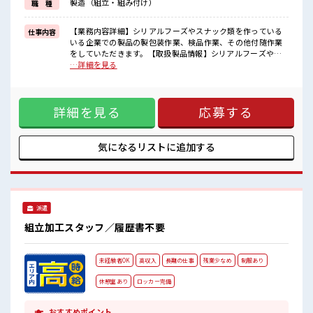
製造（組立・組み付け）
職 種
高時給だらけの派遣のお仕事です！
■職場の雰囲気
【業務内容詳細】シリアルフーズやスナック類を作っている
仕事内容
一息つける休憩スペースもあります！
いる企業での製品の製包装作業、検品作業、その他付随作業
職場にはロッカー完備！
をしていただきます。【取扱製品情報】シリアルフーズやス
私物の置きすぎには注意が必要ですね★
ナック類の機械清掃や製造業務 ■お仕事PR ≪時間にメリハリ
…詳細を見る
残業はほとんどなし！
を≫ 残業はほとんどナシ！ 場合によってはお願いすることも
プライベートも謳歌できる☆
あります♪ ≪機能的な制服アリ≫ 制服があるので、 毎日の服
装の悩み解消♪ ≪初めての仕事だけど自分にもできそう≫ 新
詳細を見る
応募する
しいことにチャレンジするのは不安だけど、 しっかり働く環
境が整っています！ イチからスキルUP・ステップUP目指し
ていきましょう！ ≪収入アップを目指せる≫ 高時給だらけの
派遣のお仕事です！ ■職場の雰囲気 一息つける休憩スペース
気になるリストに
追加する
もあります！ 職場にはロッカー完備！ 私物の置きすぎには注
意が必要ですね★ 残業はほとんどなし！ プライベートも謳歌
できる☆
派遣
組立加工スタッフ／履歴書不要
未経験者OK
高収入
長期の仕事
残業少なめ
制服あり
休憩室あり
ロッカー完備
おすすめポイント