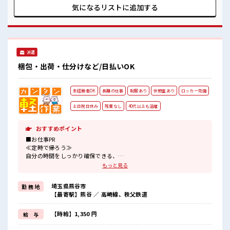
場の雰囲気 女性も活躍しやすい雰囲気の職場です！ 髪型にこ
気になるリストに
追加する
だわりのあるアナタは必見！ 髪型自由な職場！ しっかり休め
る休憩室あり！ オンオフの切替もできちゃう！ 程よく残業あ
り！
派遣
梱包・出荷・仕分けなど/日払いOK
未経験者OK
長期の仕事
制服あり
休憩室あり
ロッカー完備
土日祝日休み
残業なし
40代以上も活躍
おすすめポイント
■お仕事PR
≪定時で帰ろう≫
自分の時間をしっかり確保できる、
残業基本ナシのお仕事♪
もっと見る
≪週休2日制≫
週末は家族や友人と一緒にプライベート満喫！
埼玉県熊谷市
勤 務 地
制服があると毎日の服選びに悩まずOK♪
【最寄駅】熊谷 ／ 高崎線、秩父鉄道
≪未経験でも活躍できる≫
新しいことにチャレンジするのは不安だけど、
しっかり働く環境が整っています！
【時給】1,350 円
給 与
イチからスキルUP・ステップUP目指していきましょう！
≪収入アップを目指せる≫