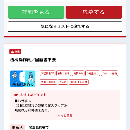
の方も大カンゲイ≫ 新しいことにチャレンジするのは不安だ
けど、 しっかり働く環境が整っています！ イチからスキル
詳細を見る
応募する
UP・ステップUP目指していきましょう！ ≪収入アップを目
指せる≫ 高時給だらけの派遣のお仕事です！ ■職場の雰囲気
少人数の職場でこじんまり。 職場の仲間との交流もできちゃ
うかも？ 休憩室完備でランチや休憩も充実しそう♪ 職場には
気になるリストに
追加する
ロッカー完備！ 私物の置きすぎには注意が必要ですね★
派遣
機械操作員／履歴書不要
未経験者OK
長期の仕事
制服あり
休憩室あり
ロッカー完備
残業 20H未満
少人数
40代以上も活躍
おすすめポイント
■お仕事PR
≪1日1時間程の残業で収入アップ≫
残業は月20時間未満で、
ほどよく稼げます♪
もっと見る
≪機能的な制服アリ≫
制服があるので、
埼玉県熊谷市
勤 務 地
毎日の服装の悩み解消♪