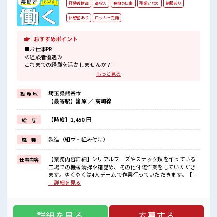
経験者歓迎
高収入
長期の仕事
残業少なめ
制服あり
休憩室あり
ロッカー完備
おすすめポイント
■お仕事PR
≪経験者優遇≫
これまでの経験を活かしませんか？
ブランクがあっても大丈夫♪
もっと見る
経験はちょっとだけ…という方もOK！
≪プライベートが充実する≫
埼玉県熊谷市
勤 務 地
場合によってはお願いすることもありますが、
【最寄駅】籠原 ／ 高崎線
残業はほとんどナシ！
制服があると毎日の服選びに悩まずOK♪
≪様々なお仕事をご提案≫
【時給】1,450 円
給 与
一人で悩まず気軽に相談できる、
派遣のお仕事です！
製造（組立・組み付け）
職 種
■職場の雰囲気
休憩室で自分タイム！
【業務内容詳細】シリアルフーズやスナック類を作っている
仕事内容
のんびりスマホチェック♪
工場での機械清掃や箱詰め、その他付随作業をしていただき
持ち物が多いあなたにもぴったり☆
ます。ゆくゆくは4人チームで作業行っていただきます。【取
ロッカー付き職場♪
扱製品情報】シリアルフーズやスナック類の機械清掃や箱詰
…詳細を見る
残業はほとんどなし！
め ■お仕事PR ≪経験者優遇≫ これまでの経験を活かしません
プライベートも謳歌できる☆
か？ ブランクがあっても大丈夫♪ 経験はちょっとだけ…とい
う方もOK！ ≪プライベートが充実する≫ 場合によってはお
詳細を見る
応募する
願いすることもありますが、 残業はほとんどナシ！ 制服があ