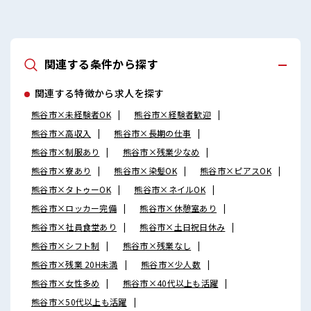
関連する条件から探す
関連する特徴から求人を探す
熊谷市×未経験者OK
熊谷市×経験者歓迎
熊谷市×高収入
熊谷市×長期の仕事
熊谷市×制服あり
熊谷市×残業少なめ
熊谷市×寮あり
熊谷市×染髪OK
熊谷市×ピアスOK
熊谷市×タトゥーOK
熊谷市×ネイルOK
熊谷市×ロッカー完備
熊谷市×休憩室あり
熊谷市×社員食堂あり
熊谷市×土日祝日休み
熊谷市×シフト制
熊谷市×残業なし
熊谷市×残業 20H未満
熊谷市×少人数
熊谷市×女性多め
熊谷市×40代以上も活躍
熊谷市×50代以上も活躍