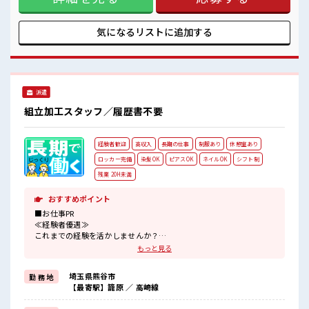
ると毎日の服選びに悩まずOK♪ ≪様々なお仕事をご提案≫
一人で悩まず気軽に相談できる、 派遣のお仕事です！ ■職場
の雰囲気 休憩室で自分タイム！ のんびりスマホチェック♪ 持
気になるリストに
追加する
ち物が多いあなたにもぴったり☆ ロッカー付き職場♪ 残業は
ほとんどなし！ プライベートも謳歌できる☆
派遣
組立加工スタッフ／履歴書不要
経験者歓迎
高収入
長期の仕事
制服あり
休憩室あり
ロッカー完備
染髪OK
ピアスOK
ネイルOK
シフト制
残業 20H未満
おすすめポイント
■お仕事PR
≪経験者優遇≫
これまでの経験を活かしませんか？
ブランクがあっても大丈夫♪
もっと見る
経験はちょっとだけ…という方もOK！
≪適度な残業でお給料UP≫
埼玉県熊谷市
勤 務 地
残業は月20時間未満で、
【最寄駅】籠原 ／ 高崎線
ほどよく稼げます♪
≪モチベーションもUP≫