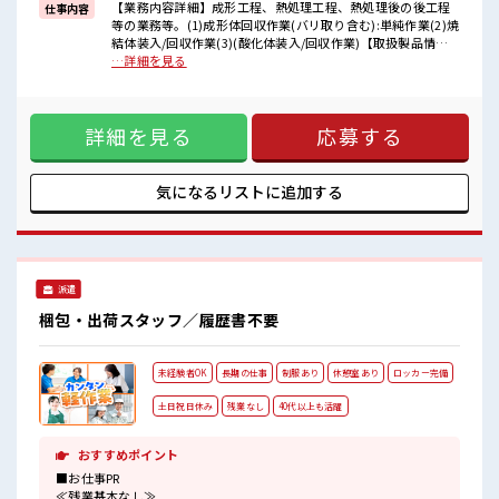
ほどよく稼げます♪
【業務内容詳細】成形工程、熱処理工程、熱処理後の後工程
仕事内容
等の業務等。(1)成形体回収作業(バリ取り含む):単純作業(2)焼
■職場の雰囲気
結体装入/回収作業(3)(酸化体装入/回収作業)【取扱製品情
明るすぎたり奇抜過ぎなければヘアカラーOK！
報】OA機器、自動車、電動工具等に使用される焼結機械部品
…詳細を見る
仕事の合間の息抜きは休憩室で♪
※寮アリのお仕事！一人暮らしスタートにもピッタリ♪ ■お
ロッカーあり！
仕事PR ≪住まいもGET≫ 一人暮らしをしたい方や高収入で働
安心してお仕事に集中♪
きたい方に、 オススメしたい寮完備のお仕事！ 担当者があな
程よく残業あり！
詳細を見る
応募する
たをしっかりサポートするので、 安心して寮で新生活がスタ
高収入もバッチリ目指せますよ！
ートできます♪ 基本的に赴任地までの交通費が出ますので遠
方の方もご安心ください！ (規定有)≪経験者優遇≫ これまで
の経験を活かしませんか？ ブランクがあっても大丈夫♪ 経験
気になるリストに
追加する
はちょっとだけ…という方もOK！ ≪ちょっとの残業で収入ア
ップ≫ 残業は月20時間未満で、 ほどよく稼げます♪ ■職場の
雰囲気 明るすぎたり奇抜過ぎなければヘアカラーOK！ 仕事
の合間の息抜きは休憩室で♪ ロッカーあり！ 安心してお仕事
に集中♪ 程よく残業あり！ 高収入もバッチリ目指せますよ！
派遣
梱包・出荷スタッフ／履歴書不要
未経験者OK
長期の仕事
制服あり
休憩室あり
ロッカー完備
土日祝日休み
残業なし
40代以上も活躍
おすすめポイント
■お仕事PR
≪残業基本なし≫