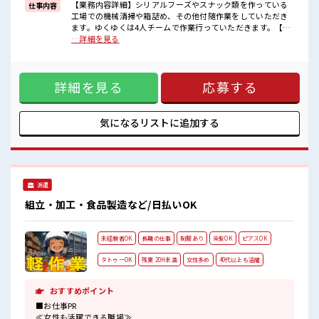
【業務内容詳細】シリアルフーズやスナック類を作っている
仕事内容
■職場の雰囲気
工場での機械清掃や箱詰め、その他付随作業をしていただき
休憩室で楽しくおしゃべり！
ます。ゆくゆくは4人チームで作業行っていただきます。【取
ストレス解消☆
扱製品情報】シリアルフーズやスナック類の機械清掃や箱詰
…詳細を見る
ロッカーあり！
め ■お仕事PR ≪経験者優遇≫ これまでの経験を活かしません
安心してお仕事に集中♪
か？ ブランクがあっても大丈夫♪ 経験はちょっとだけ…とい
残業は少なめ！
う方もOK！ ≪プライベートが充実する≫ 場合によってはお
たまに残業するくらいなら…という方、
詳細を見る
応募する
願いすることもありますが、 残業はほとんどナシ！ ≪機能的
応募お待ちしております！
な制服アリ≫ 制服があるので、 毎日の服装の悩み解消♪ ≪自
分に向いている仕事が探せる≫ 困った事などがあれば、 担当
がしっかりサポートします！ ■職場の雰囲気 休憩室で楽しく
気になるリストに
追加する
おしゃべり！ ストレス解消☆ ロッカーあり！ 安心してお仕事
に集中♪ 残業は少なめ！ たまに残業するくらいなら…という
方、 応募お待ちしております！
派遣
組立・加工・食品製造など/日払いOK
未経験者OK
長期の仕事
制服あり
染髪OK
ピアスOK
タトゥーOK
残業 20H未満
女性多め
40代以上も活躍
おすすめポイント
■お仕事PR
≪女性も活躍できる職場≫