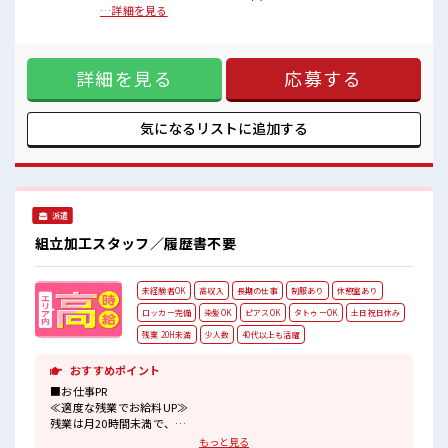
残業はほとんどなし！
レコの設置(直行・直帰)※クレーム・トラブルは別途コールセ
…詳細を見る
プライベートも謳歌できる☆
ンターでの対応【取扱製品情報】ドライブレコーダー ■お仕
高収入もバッチリ目指せますよ！
事PR ≪プライベートが充実する≫ 場合によってはお願いする
こともありますが、 残業はほとんどナシ！ ≪ラクラク制服ア
詳細を見る
応募する
リ≫ 制服があるので、 毎日の服装の悩み解消♪ ≪未経験の方
も大カンゲイ≫ 新しいことにチャレンジするのは不安だけ
ど、 しっかり働く環境が整っています！ イチからスキルUP・
ステップUP目指していきましょう！ ≪収入アップを目指せる
気になるリストに
追加する
≫ 高時給だらけの派遣のお仕事です！ ■職場の雰囲気 少人数
ですぐに馴染むことができそう♪ アットホームな環境☆ 残業
はほとんどなし！ プライベートも謳歌できる☆ 高収入もバッ
チリ目指せますよ！
派遣
組立加工スタッフ／履歴書不要
未経験者OK
高収入
長期の仕事
制服あり
休憩室あり
ロッカー完備
染髪OK
ピアスOK
タトゥーOK
土日祝日休み
残業 20H未満
少人数
40代以上も活躍
おすすめポイント
■お仕事PR
≪適度な残業でお給料UP≫
残業は月20時間未満で、
ほどよく稼げます♪
もっと見る