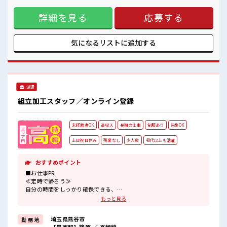
ロッカーあり！
制≫ 週末は家族や友人と一緒にプライベート満喫！ ≪動きや
安心してお仕事に集中♪
詳細を見る
応募する
すい制服アリ≫ 制服があるので、 毎日の服装の悩み解消♪ ≪
残業も1日1H程度あるので給料の上乗せも期待できそう！
様々なお仕事をご提案≫ 一人で悩まず気軽に相談できる、 派
遣のお仕事です！ ■職場の雰囲気 休憩室で自分タイム！ のん
びりスマホチェック♪ ロッカーあり！ 安心してお仕事に集中
気になるリストに
追加する
♪ 残業も1日1H程度あるので給料の上乗せも期待できそう！
派遣
組立加工スタッフ／オンライン登録
未経験者OK
高収入
長期の仕事
制服あり
染髪OK
土日祝日休み
残業なし
少人数
40代以上も活躍
おすすめポイント
■お仕事PR
≪定時で帰ろう≫
自分の時間をしっかり確保できる、
残業基本ナシのお仕事♪
もっと見る
≪土日祝休のお仕事≫
家族や友人と一緒にプライベート満喫！
埼玉県熊谷市
勤 務 地
≪ヘアカラーOKで自由な雰囲気の職場≫