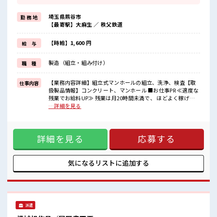
≪週休2日制≫
週末は家族や友人と一緒にプライベート満喫！
埼玉県熊谷市
勤 務 地
≪髪型自由≫
【最寄駅】大麻生 ／ 秩父鉄道
基本的に髪色自由で明るすぎたり奇抜でなければOKです！
(規定有)≪ラクラク制服アリ≫
制服があるので、
【時給】1,600 円
給 与
毎日の服装の悩み解消♪
≪初めての仕事だけど自分にもできそう≫
製造（組立・組み付け）
職 種
新しいことにチャレンジするのは不安だけど、
しっかり働く環境が整っています！
イチからスキルUP・ステップUP目指していきましょう！
【業務内容詳細】組立式マンホールの組立、洗浄、検査【取
仕事内容
扱製品情報】コンクリート、マンホール ■お仕事PR ≪適度な
■職場の雰囲気
残業でお給料UP≫ 残業は月20時間未満で、 ほどよく稼げま
“コジンマリ”が好きな方にもお勧め！！
す♪ ≪週休2日制≫ 週末は家族や友人と一緒にプライベート
…詳細を見る
少人数の職場です♪
満喫！ ≪髪型自由≫ 基本的に髪色自由で明るすぎたり奇抜で
派手すぎなければ多少のヘアカラーもOKなのはウレシイPoint☆
なければOKです！ (規定有)≪ラクラク制服アリ≫ 制服がある
一息つける休憩スペースもあります！
ので、 毎日の服装の悩み解消♪ ≪初めての仕事だけど自分に
詳細を見る
応募する
もできそう≫ 新しいことにチャレンジするのは不安だけど、
しっかり働く環境が整っています！ イチからスキルUP・ステ
ップUP目指していきましょう！ ■職場の雰囲気 “コジンマ
リ”が好きな方にもお勧め！！ 少人数の職場です♪ 派手すぎ
気になるリストに
追加する
なければ多少のヘアカラーもOKなのはウレシイPoint☆ 一息
つける休憩スペースもあります！
派遣