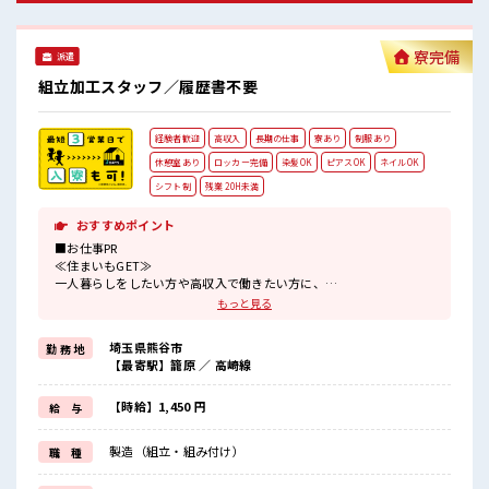
寮完備
派遣
組立加工スタッフ／履歴書不要
経験者歓迎
高収入
長期の仕事
寮あり
制服あり
休憩室あり
ロッカー完備
染髪OK
ピアスOK
ネイルOK
シフト制
残業 20H未満
おすすめポイント
■お仕事PR
≪住まいもGET≫
一人暮らしをしたい方や高収入で働きたい方に、
オススメしたい寮完備のお仕事！
もっと見る
担当者があなたをしっかりサポートするので、
安心して寮で新生活がスタートできます♪
埼玉県熊谷市
勤 務 地
基本的に赴任地までの交通費が出ますので遠方の方もご安心くださ
【最寄駅】籠原 ／ 高崎線
い！
(規定有)≪経験者優遇≫
これまでの経験を活かしませんか？
【時給】1,450 円
給 与
ブランクがあっても大丈夫♪
経験はちょっとだけ…という方もOK！
製造（組立・組み付け）
職 種
≪ちょっとの残業で収入アップ≫
残業は月20時間未満で、