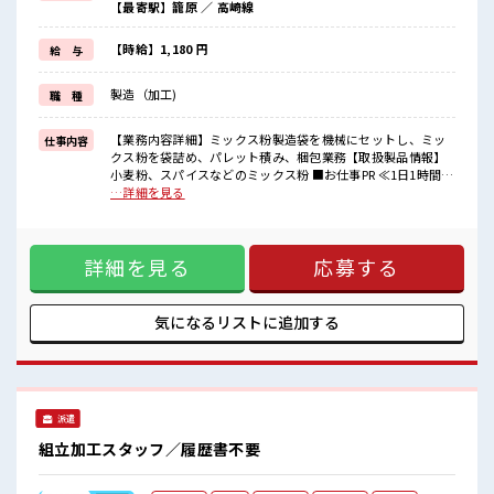
【最寄駅】籠原 ／ 高崎線
≪未経験OKの仕事≫
新しいことにチャレンジするのは不安だけど、
しっかり働く環境が整っています！
【時給】1,180 円
給 与
イチからスキルUP・ステップUP目指していきましょう！
≪様々なお仕事をご提案≫
製造（加工)
職 種
一人で悩まず気軽に相談できる、
派遣のお仕事です！
【業務内容詳細】ミックス粉製造袋を機械にセットし、ミッ
仕事内容
■職場の雰囲気
クス粉を袋詰め、パレット積み、梱包業務【取扱製品情報】
少人数ですぐに馴染むことができそう♪
小麦粉、スパイスなどのミックス粉 ■お仕事PR ≪1日1時間程
アットホームな環境☆
の残業で収入アップ≫ 残業は月20時間未満で、 ほどよく稼げ
…詳細を見る
休憩室完備でランチや休憩も充実しそう♪
ます♪ ≪機能的な制服アリ≫ 制服があるので、 毎日の服装の
職場にはロッカー完備！
悩み解消♪ ≪未経験OKの仕事≫ 新しいことにチャレンジす
私物の置きすぎには注意が必要ですね★
るのは不安だけど、 しっかり働く環境が整っています！ イチ
詳細を見る
応募する
からスキルUP・ステップUP目指していきましょう！ ≪様々
なお仕事をご提案≫ 一人で悩まず気軽に相談できる、 派遣の
お仕事です！ ■職場の雰囲気 少人数ですぐに馴染むことがで
きそう♪ アットホームな環境☆ 休憩室完備でランチや休憩も
気になるリストに
追加する
充実しそう♪ 職場にはロッカー完備！ 私物の置きすぎには注
意が必要ですね★
派遣
組立加工スタッフ／履歴書不要