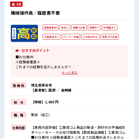
派遣
機械操作員／履歴書不要
経験者歓迎
高収入
長期の仕事
制服あり
休憩室あり
社員食堂あり
ロッカー完備
土日祝日休み
残業 20H未満
おすすめポイント
■お仕事PR
≪経験者優遇≫
これまでの経験を活かしませんか？
ブランクがあっても大丈夫♪
もっと見る
経験はちょっとだけ…という方もOK！
≪無理なくお給料に残業代を上乗せ≫
埼玉県熊谷市
勤 務 地
残業は月20時間未満で、
【最寄駅】籠原 ／ 高崎線
ほどよく稼げます♪
≪完全週休二日制≫
週末は家族や友人と一緒にプライベート満喫！
【時給】1,650 円
給 与
≪ラクラク制服アリ≫
制服があるので、
製造（加工)
職 種
毎日の服装の悩み解消♪
≪収入アップを目指せる≫
高時給だらけの派遣のお仕事です！
【業務内容詳細】工業用ゴム製品の製造・原材料の予備成形
仕事内容
オペレーター・その他付随業務【取扱製品情報】工業用ゴム
■職場の雰囲気
■お仕事PR ≪経験者優遇≫ これまでの経験を活かしません