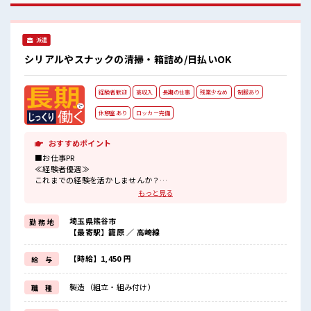
派遣
シリアルやスナックの清掃・箱詰め/日払いOK
経験者歓迎
高収入
長期の仕事
残業少なめ
制服あり
休憩室あり
ロッカー完備
おすすめポイント
■お仕事PR
≪経験者優遇≫
これまでの経験を活かしませんか？
ブランクがあっても大丈夫♪
もっと見る
経験はちょっとだけ…という方もOK！
≪プライベートが充実する≫
埼玉県熊谷市
勤 務 地
場合によってはお願いすることもありますが、
【最寄駅】籠原 ／ 高崎線
残業はほとんどナシ！
≪機能的な制服アリ≫
制服があるので、
【時給】1,450 円
給 与
毎日の服装の悩み解消♪
≪自分に向いている仕事が探せる≫
製造（組立・組み付け）
職 種
困った事などがあれば、
担当がしっかりサポートします！