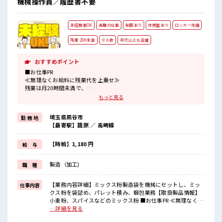
機械操作員／履歴書不要
未経験者OK
長期の仕事
制服あり
休憩室あり
ロッカー完備
残業 20H未満
少人数
40代以上も活躍
おすすめポイント
■お仕事PR
≪無理なくお給料に残業代を上乗せ≫
残業は月20時間未満で、
ほどよく稼げます♪
もっと見る
制服があると毎日の服選びに悩まずOK♪
≪未経験の方も大カンゲイ≫
埼玉県熊谷市
勤 務 地
新しいことにチャレンジするのは不安だけど、
【最寄駅】籠原 ／ 高崎線
しっかり働く環境が整っています！
イチからスキルUP・ステップUP目指していきましょう！
≪収入アップを目指せる≫
【時給】1,180 円
給 与
高時給だらけの派遣のお仕事です！
製造（加工)
職 種
■職場の雰囲気
少人数の職場でこじんまり。
職場の仲間との交流もできちゃうかも？
【業務内容詳細】ミックス粉製造袋を機械にセットし、ミッ
仕事内容
休憩室完備でランチや休憩も充実しそう♪
クス粉を袋詰め、パレット積み、梱包業務【取扱製品情報】
職場にはロッカー完備！
小麦粉、スパイスなどのミックス粉 ■お仕事PR ≪無理なくお
私物の置きすぎには注意が必要ですね★
給料に残業代を上乗せ≫ 残業は月20時間未満で、 ほどよく稼
…詳細を見る
げます♪ 制服があると毎日の服選びに悩まずOK♪ ≪未経験