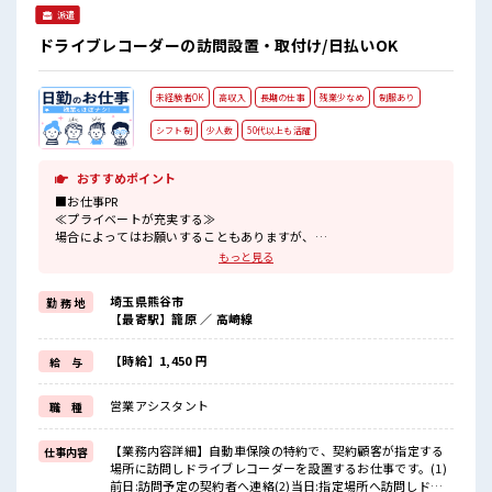
派遣
ドライブレコーダーの訪問設置・取付け/日払いOK
未経験者OK
高収入
長期の仕事
残業少なめ
制服あり
シフト制
少人数
50代以上も活躍
おすすめポイント
■お仕事PR
≪プライベートが充実する≫
場合によってはお願いすることもありますが、
残業はほとんどナシ！
もっと見る
≪ラクラク制服アリ≫
制服があるので、
埼玉県熊谷市
勤 務 地
毎日の服装の悩み解消♪
【最寄駅】籠原 ／ 高崎線
≪未経験の方も大カンゲイ≫
新しいことにチャレンジするのは不安だけど、
しっかり働く環境が整っています！
【時給】1,450 円
給 与
イチからスキルUP・ステップUP目指していきましょう！
≪収入アップを目指せる≫
営業アシスタント
職 種
高時給だらけの派遣のお仕事です！
■職場の雰囲気
【業務内容詳細】自動車保険の特約で、契約顧客が指定する
仕事内容
少人数ですぐに馴染むことができそう♪
場所に訪問しドライブレコーダーを設置するお仕事です。(1)
アットホームな環境☆
前日:訪問予定の契約者へ連絡(2)当日:指定場所へ訪問しドラ