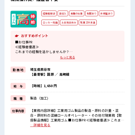
経験者歓迎
高収入
長期の仕事
制服あり
休憩室あり
ロッカー完備
土日祝日休み
残業 20H未満
おすすめポイント
■お仕事PR
≪経験者優遇≫
これまでの経験を活かしませんか？
ブランクがあっても大丈夫♪
もっと見る
経験はちょっとだけ…という方もOK！
≪適度な残業でお給料UP≫
埼玉県熊谷市
勤 務 地
残業は月20時間未満で、
【最寄駅】籠原 ／ 高崎線
ほどよく稼げます♪
≪週休2日制≫
週末は家族や友人と一緒にプライベート満喫！
【時給】1,650 円
給 与
≪動きやすい制服アリ≫
制服があるので、
製造（加工)
職 種
毎日の服装の悩み解消♪
≪様々なお仕事をご提案≫
一人で悩まず気軽に相談できる、
【業務内容詳細】工業用ゴム製品の製造・原料の計量・混
仕事内容
派遣のお仕事です！
合・原材料の混練ロールオペレーター・その他付随業務【取
扱製品情報】工業用ゴム ■お仕事PR ≪経験者優遇≫ これまで
■職場の雰囲気
の経験を活かしませんか？ ブランクがあっても大丈夫♪ 経験
…詳細を見る
休憩室で自分タイム！
はちょっとだけ…という方もOK！ ≪適度な残業でお給料
のんびりスマホチェック♪
UP≫ 残業は月20時間未満で、 ほどよく稼げます♪ ≪週休2日