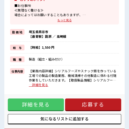
■お仕事PR
≪無理なく働ける≫
場合によってはお願いすることもありますが、
残業はほとんどナシ！
もっと見る
制服があると毎日の服選びに悩まずOK♪
≪未経験の方も大カンゲイ≫
埼玉県熊谷市
勤 務 地
新しいことにチャレンジするのは不安だけど、
【最寄駅】籠原 ／ 高崎線
しっかり働く環境が整っています！
イチからスキルUP・ステップUP目指していきましょう！
≪収入アップを目指せる≫
【時給】1,550 円
給 与
高時給だらけの派遣のお仕事です！
製造（組立・組み付け）
職 種
■職場の雰囲気
休憩室で自分タイム！
のんびりスマホチェック♪
【業務内容詳細】シリアルフーズやスナック類を作っている
仕事内容
ロッカーあり！
工場での製品の製造業務、機械清掃その他製造に係わる付随
安心してお仕事に集中♪
作業をしていただきます。【取扱製品情報】シリアルフーズ
残業はほとんどありません！
やスナック類の機械清掃や製造業務 ■お仕事PR ≪無理なく働
…詳細を見る
高収入もバッチリ目指せますよ！
ける≫ 場合によってはお願いすることもありますが、 残業は
ほとんどナシ！ 制服があると毎日の服選びに悩まずOK♪ ≪
未経験の方も大カンゲイ≫ 新しいことにチャレンジするのは
詳細を見る
応募する
不安だけど、 しっかり働く環境が整っています！ イチからス
キルUP・ステップUP目指していきましょう！ ≪収入アップ
を目指せる≫ 高時給だらけの派遣のお仕事です！ ■職場の雰
囲気 休憩室で自分タイム！ のんびりスマホチェック♪ ロッカ
気になるリストに
追加する
ーあり！ 安心してお仕事に集中♪ 残業はほとんどありませ
ん！ 高収入もバッチリ目指せますよ！