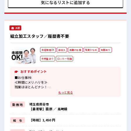
UP目指していきましょう！ ≪自分に向いている仕事が探せる
気になるリストに
追加する
≫ 困った事などがあれば、 担当がしっかりサポートします！
■職場の雰囲気 “コジンマリ”が好きな方にもお勧め！！ 少人
数の職場です♪ 残業は少なめ！ たまに残業するくらいなら…
という方、 応募お待ちしております！ 高収入もバッチリ目指
せますよ！
派遣
組立加工スタッフ／履歴書不要
未経験者OK
高収入
長期の仕事
残業少なめ
制服あり
休憩室あり
ロッカー完備
おすすめポイント
■お仕事PR
≪時間にメリハリを≫
残業はほとんどナシ！
場合によってはお願いすることもあります♪
もっと見る
≪機能的な制服アリ≫
制服があるので、
埼玉県熊谷市
勤 務 地
毎日の服装の悩み解消♪
【最寄駅】籠原 ／ 高崎線
≪初めての仕事だけど自分にもできそう≫
新しいことにチャレンジするのは不安だけど、
しっかり働く環境が整っています！
【時給】1,450 円
給 与
イチからスキルUP・ステップUP目指していきましょう！
≪収入アップを目指せる≫