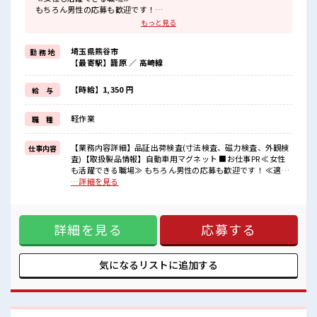
もちろん男性の応募も歓迎です！
≪適度な残業でお給料UP≫
もっと見る
残業は月20時間未満で、
ほどよく稼げます♪
埼玉県熊谷市
勤 務 地
≪髪色自由で自分らしく働く≫
【最寄駅】籠原 ／ 高崎線
明るすぎたり奇抜でなければ基本的に自由！
(規定有)≪機能的な制服アリ≫
制服があるので、
【時給】1,350 円
給 与
毎日の服装の悩み解消♪
≪未経験でも活躍できる≫
軽作業
職 種
新しいことにチャレンジするのは不安だけど、
しっかり働く環境が整っています！
イチからスキルUP・ステップUP目指していきましょう！
【業務内容詳細】品証出荷検査(寸法検査、磁力検査、外観検
仕事内容
査)【取扱製品情報】自動車用マグネット ■お仕事PR ≪女性
■職場の雰囲気
も活躍できる職場≫ もちろん男性の応募も歓迎です！ ≪適度
女性が多い職場ですが男女は問いません！
な残業でお給料UP≫ 残業は月20時間未満で、 ほどよく稼げ
…詳細を見る
応募お待ちしております！
ます♪ ≪髪色自由で自分らしく働く≫ 明るすぎたり奇抜でな
髪型・髪色自由♪
ければ基本的に自由！ (規定有)≪機能的な制服アリ≫ 制服が
派手過ぎなければOKだから、
あるので、 毎日の服装の悩み解消♪ ≪未経験でも活躍できる
モチベーションもUP！
詳細を見る
応募する
≫ 新しいことにチャレンジするのは不安だけど、 しっかり働
く環境が整っています！ イチからスキルUP・ステップUP目
指していきましょう！ ■職場の雰囲気 女性が多い職場ですが
男女は問いません！ 応募お待ちしております！ 髪型・髪色自
気になるリストに
追加する
由♪ 派手過ぎなければOKだから、 モチベーションもUP！