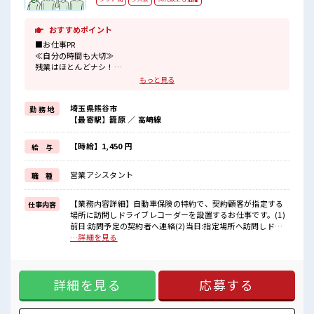
おすすめポイント
■お仕事PR
≪自分の時間も大切≫
残業はほとんどナシ！
場合によってはお願いすることもあります♪
もっと見る
≪動きやすい制服アリ≫
制服があるので、
埼玉県熊谷市
勤 務 地
毎日の服装の悩み解消♪
【最寄駅】籠原 ／ 高崎線
≪未経験の方も大カンゲイ≫
新しいことにチャレンジするのは不安だけど、
しっかり働く環境が整っています！
【時給】1,450 円
給 与
イチからスキルUP・ステップUP目指していきましょう！
≪自分に向いている仕事が探せる≫
営業アシスタント
職 種
困った事などがあれば、
担当がしっかりサポートします！
【業務内容詳細】自動車保険の特約で、契約顧客が指定する
仕事内容
■職場の雰囲気
場所に訪問しドライブレコーダーを設置するお仕事です。(1)
“コジンマリ”が好きな方にもお勧め！！
前日:訪問予定の契約者へ連絡(2)当日:指定場所へ訪問しドラ
少人数の職場です♪
レコの設置(直行・直帰)※クレーム・トラブルは別途コールセ
…詳細を見る
残業は少なめ！
ンターでの対応【取扱製品情報】ドライブレコーダー ■お仕
たまに残業するくらいなら…という方、
事PR ≪自分の時間も大切≫ 残業はほとんどナシ！ 場合によっ
応募お待ちしております！
てはお願いすることもあります♪ ≪動きやすい制服アリ≫ 制
高収入もバッチリ目指せますよ！
詳細を見る
応募する
服があるので、 毎日の服装の悩み解消♪ ≪未経験の方も大カ
ンゲイ≫ 新しいことにチャレンジするのは不安だけど、 しっ
かり働く環境が整っています！ イチからスキルUP・ステップ