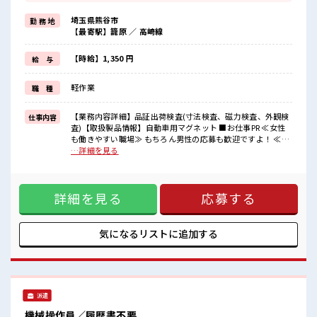
残業は月20時間未満で、
ほどよく稼げます♪
埼玉県熊谷市
勤 務 地
≪ヘアカラーOKで自由な雰囲気の職場≫
【最寄駅】籠原 ／ 高崎線
明るすぎたり奇抜でなければ基本的に自由！
(規定有)制服があると毎日の服選びに悩まずOK♪
≪初めての仕事だけど自分にもできそう≫
【時給】1,350 円
給 与
新しいことにチャレンジするのは不安だけど、
しっかり働く環境が整っています！
軽作業
職 種
イチからスキルUP・ステップUP目指していきましょう！
■職場の雰囲気
【業務内容詳細】品証出荷検査(寸法検査、磁力検査、外観検
仕事内容
女性も活躍しやすい雰囲気の職場です！
査)【取扱製品情報】自動車用マグネット ■お仕事PR ≪女性
派手すぎなければ多少のヘアカラーもOKなのはウレシイPoint☆
も働きやすい職場≫ もちろん男性の応募も歓迎ですよ！ ≪適
ホドよく残業があるのでホドよく働きたい方にオススメ！
度な残業でお給料UP≫ 残業は月20時間未満で、 ほどよく稼
…詳細を見る
げます♪ ≪ヘアカラーOKで自由な雰囲気の職場≫ 明るすぎ
たり奇抜でなければ基本的に自由！ (規定有)制服があると毎
日の服選びに悩まずOK♪ ≪初めての仕事だけど自分にもでき
詳細を見る
応募する
そう≫ 新しいことにチャレンジするのは不安だけど、 しっか
り働く環境が整っています！ イチからスキルUP・ステップ
UP目指していきましょう！ ■職場の雰囲気 女性も活躍しやす
い雰囲気の職場です！ 派手すぎなければ多少のヘアカラーも
気になるリストに
追加する
OKなのはウレシイPoint☆ ホドよく残業があるのでホドよく
働きたい方にオススメ！
派遣
機械操作員／履歴書不要