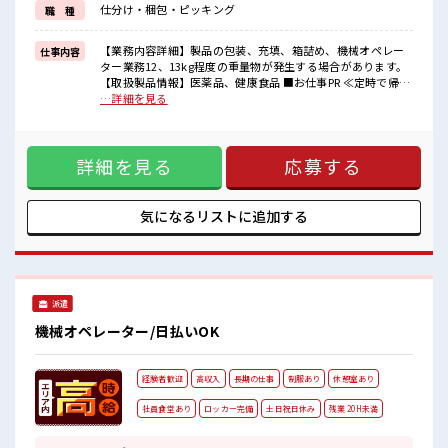
仕分け・梱包・ピッキング
職 種
高時給だらけの派遣のお仕事です！
■職場の雰囲気
【業務内容詳細】製品の包装、充填、箱詰め、機械オペレー
仕事内容
休憩時間にゆっくりできるスペース完備！
ター業務12、13kg程度の重量物が発生する場合があります。
持ち物が多いあなたにもぴったり☆
【取扱製品情報】医薬品、健康食品 ■お仕事PR ≪定時で帰ろ
ロッカー付き職場♪
う≫ 自分の時間をしっかり確保できる、 残業基本ナシのお仕
…詳細を見る
残業は基本ないので定時でサクッと帰宅OK！
事♪ ≪週休2日制≫ 週末は家族や友人と一緒にプライベート
満喫！ 制服があると毎日の服選びに悩まずOK♪ ≪未経験で
も活躍できる≫ 新しいことにチャレンジするのは不安だけ
詳細を見る
応募する
ど、 しっかり働く環境が整っています！ イチからスキルUP・
ステップUP目指していきましょう！ ≪収入アップを目指せる
≫ 高時給だらけの派遣のお仕事です！ ■職場の雰囲気 休憩時
間にゆっくりできるスペース完備！ 持ち物が多いあなたにも
気になるリストに
追加する
ぴったり☆ ロッカー付き職場♪ 残業は基本ないので定時でサ
クッと帰宅OK！
派遣
機械オペレーター/日払いOK
経験者歓迎
高収入
長期の仕事
制服あり
休憩室あり
社員食堂あり
ロッカー完備
土日祝日休み
残業 20H未満