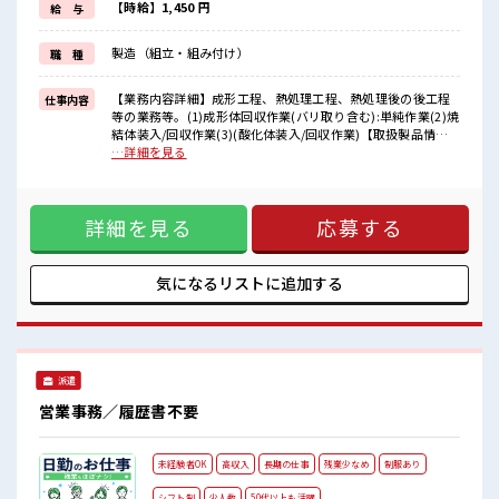
派手過ぎなければ髪型や髪色自由♪
【時給】1,450 円
給 与
(規定有)≪ラクラク制服アリ≫
制服があるので、
製造（組立・組み付け）
職 種
毎日の服装の悩み解消♪
≪自分に合った期間で働ける≫
福利厚生が整った派遣のお仕事です！
【業務内容詳細】成形工程、熱処理工程、熱処理後の後工程
仕事内容
等の業務等。(1)成形体回収作業(バリ取り含む):単純作業(2)焼
■職場の雰囲気
結体装入/回収作業(3)(酸化体装入/回収作業)【取扱製品情
髪型にこだわりのあるアナタは必見！
報】OA機器、自動車、電動工具等に使用される焼結機械部品
…詳細を見る
髪型自由な職場！
■お仕事PR ≪経験者優遇≫ これまでの経験を活かしません
仕事の合間の息抜きは休憩室で♪
か？ ブランクがあっても大丈夫♪ 経験はちょっとだけ…とい
職場にはロッカー完備！
う方もOK！ ≪適度な残業でお給料UP≫ 残業は月20時間未満
私物の置きすぎには注意が必要ですね★
詳細を見る
応募する
で、 ほどよく稼げます♪ ≪モチベーションもUP≫ 派手過ぎ
程よく残業あり！
なければ髪型や髪色自由♪ (規定有)≪ラクラク制服アリ≫ 制
服があるので、 毎日の服装の悩み解消♪ ≪自分に合った期間
で働ける≫ 福利厚生が整った派遣のお仕事です！ ■職場の雰
気になるリストに
追加する
囲気 髪型にこだわりのあるアナタは必見！ 髪型自由な職場！
仕事の合間の息抜きは休憩室で♪ 職場にはロッカー完備！ 私
物の置きすぎには注意が必要ですね★ 程よく残業あり！
派遣
営業事務／履歴書不要
未経験者OK
高収入
長期の仕事
残業少なめ
制服あり
シフト制
少人数
50代以上も活躍