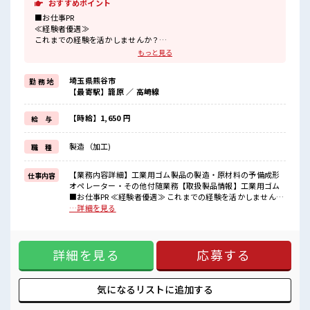
おすすめポイント
■お仕事PR
≪経験者優遇≫
これまでの経験を活かしませんか？
ブランクがあっても大丈夫♪
もっと見る
経験はちょっとだけ…という方もOK！
≪適度な残業でお給料UP≫
埼玉県熊谷市
勤 務 地
残業は月20時間未満で、
【最寄駅】籠原 ／ 高崎線
ほどよく稼げます♪
≪週休2日制≫
週末は家族や友人と一緒にプライベート満喫！
【時給】1,650 円
給 与
≪機能的な制服アリ≫
制服があるので、
製造（加工)
職 種
毎日の服装の悩み解消♪
≪自分に向いている仕事が探せる≫
困った事などがあれば、
【業務内容詳細】工業用ゴム製品の製造・原材料の予備成形
仕事内容
担当がしっかりサポートします！
オペレーター・その他付随業務【取扱製品情報】工業用ゴム
■お仕事PR ≪経験者優遇≫ これまでの経験を活かしません
■職場の雰囲気
か？ ブランクがあっても大丈夫♪ 経験はちょっとだけ…とい
…詳細を見る
休憩室で楽しくおしゃべり！
う方もOK！ ≪適度な残業でお給料UP≫ 残業は月20時間未満
ストレス解消☆
で、 ほどよく稼げます♪ ≪週休2日制≫ 週末は家族や友人と
持ち物が多いあなたにもぴったり☆
一緒にプライベート満喫！ ≪機能的な制服アリ≫ 制服がある
ロッカー付き職場♪
詳細を見る
応募する
ので、 毎日の服装の悩み解消♪ ≪自分に向いている仕事が探
程よく残業あり！
せる≫ 困った事などがあれば、 担当がしっかりサポートしま
高収入もバッチリ目指せますよ！
す！ ■職場の雰囲気 休憩室で楽しくおしゃべり！ ストレス解
消☆ 持ち物が多いあなたにもぴったり☆ ロッカー付き職場♪
気になるリストに
追加する
程よく残業あり！ 高収入もバッチリ目指せますよ！