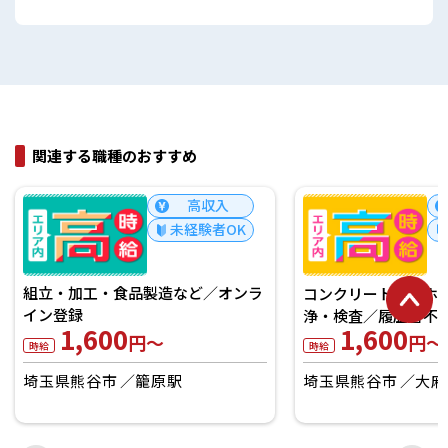
関連する職種のおすすめ
高収入
未経験者OK
シリアルやスナック
製造補助／履歴書不
コンクリートマンホールの組立・洗
1,550
円～
浄・検査／履歴書不要
時給
1,600
円～
時給
埼玉県熊谷市
籠原
埼玉県熊谷市
大麻生駅