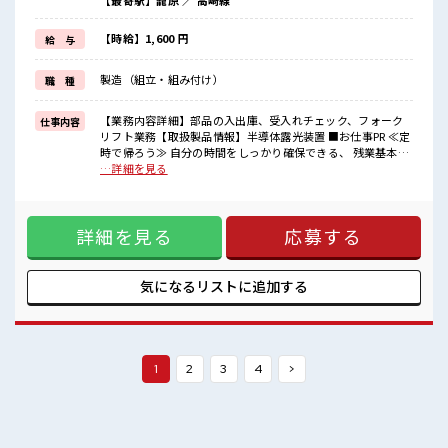
【最寄駅】籠原 ／ 高崎線
明るすぎたり奇抜でなければ基本的に自由！
(規定有)≪機能的な制服アリ≫
制服があるので、
【時給】1,600 円
給 与
毎日の服装の悩み解消♪
≪未経験OKの仕事≫
製造（組立・組み付け）
職 種
新しいことにチャレンジするのは不安だけど、
しっかり働く環境が整っています！
イチからスキルUP・ステップUP目指していきましょう！
【業務内容詳細】部品の入出庫、受入れチェック、フォーク
仕事内容
リフト業務【取扱製品情報】半導体露光装置 ■お仕事PR ≪定
■職場の雰囲気
時で帰ろう≫ 自分の時間をしっかり確保できる、 残業基本ナ
一緒に働く仲間ともなじみやすい少人数の職場☆
シのお仕事♪ ≪土日祝休のお仕事≫ 家族や友人と一緒にプラ
…詳細を見る
髪型にこだわりのあるアナタは必見！
イベート満喫！ ≪ヘアカラーOKで自由な雰囲気の職場≫ 明
髪型自由な職場！
るすぎたり奇抜でなければ基本的に自由！ (規定有)≪機能的
残業は基本なし！
な制服アリ≫ 制服があるので、 毎日の服装の悩み解消♪ ≪未
プライベートを大切にしたい人にはピッタリ★
詳細を見る
応募する
経験OKの仕事≫ 新しいことにチャレンジするのは不安だけ
ど、 しっかり働く環境が整っています！ イチからスキルUP・
ステップUP目指していきましょう！ ■職場の雰囲気 一緒に働
く仲間ともなじみやすい少人数の職場☆ 髪型にこだわりのあ
気になるリストに
追加する
るアナタは必見！ 髪型自由な職場！ 残業は基本なし！ プライ
ベートを大切にしたい人にはピッタリ★
1
2
3
4
>