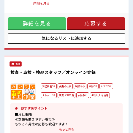
休憩室で楽しくおしゃべり！
か？ ブランクがあっても大丈夫♪ 経験はちょっとだけ…とい
…詳細を見る
ストレス解消☆
う方もOK！ ≪無理なくお給料に残業代を上乗せ≫ 残業は月
持ち物が多いあなたにもぴったり☆
20時間未満で、 ほどよく稼げます♪ ≪完全週休二日制≫ 週末
ロッカー付き職場♪
は家族や友人と一緒にプライベート満喫！ ≪ラクラク制服ア
程よく残業あり！
詳細を見る
応募する
リ≫ 制服があるので、 毎日の服装の悩み解消♪ ≪収入アップ
高収入もバッチリ目指せますよ！
を目指せる≫ 高時給だらけの派遣のお仕事です！ ■職場の雰
囲気 休憩室で楽しくおしゃべり！ ストレス解消☆ 持ち物が多
いあなたにもぴったり☆ ロッカー付き職場♪ 程よく残業あ
気になるリストに
追加する
り！ 高収入もバッチリ目指せますよ！
派遣
検査・点検・検品スタッフ／オンライン登録
未経験者OK
長期の仕事
制服あり
染髪OK
ピアスOK
タトゥーOK
残業 20H未満
女性多め
40代以上も活躍
おすすめポイント
■お仕事PR
≪女性も働きやすい職場≫
もちろん男性の応募も歓迎ですよ！
≪適度な残業でお給料UP≫
もっと見る