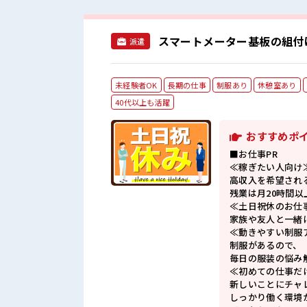
スマートメーター基板の組付
派遣
未経験者OK
長期の仕事
制服あり
休憩室あり
40代以上も活躍
おすすめポ
■お仕事PR
≪稼ぎたい人向け
高収入を希望され
残業は月20時間以
≪土日祝休のお仕
家族や友人と一緒
≪動きやすい制服
制服があるので、
毎日の服装の悩み
≪初めての仕事だ
新しいことにチャ
しっかり働く環境