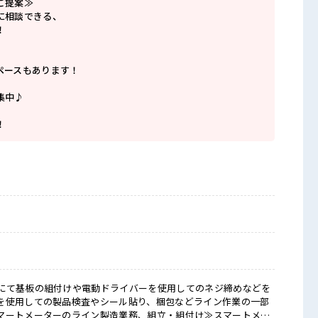
ご提案≫
に相談できる、
！
ペースもあります！
集中♪
！
にて基板の組付けや電動ドライバーを使用してのネジ締めなどを
を使用しての製品検査やシール貼り、梱包などライン作業の一部
マートメーターのライン製造業務、組立・組付け≫スマートメー