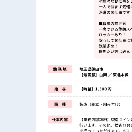
≪様々なお仕事を
一人で悩まず気軽
派遣のお仕事です
■職場の雰囲気
一息つける休憩ス
ロッカーあり！
安心してお仕事に
残業多め！
稼ぎたい方は必見
勤 務 地
埼玉県蓮田市
【最寄駅】白岡 ／ 東北本線
給 与
【時給】1,300 円
職 種
製造（組立・組み付け）
仕事内容
【業務内容詳細】製造ライン
行います。その他、検査器具
を行っていただきます。≪ス