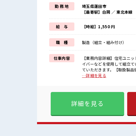
勤 務 地
埼玉県蓮田市
【最寄駅】白岡 ／ 東北本線
給 与
【時給】1,550 円
職 種
製造（組立・組み付け）
仕事内容
【業務内容詳細】住宅ユニッ
イバーなどを使用して組立て
ていただきます。【取扱製品情報】住宅ユニット ■お仕事
収入を希望される方にオススメ
…詳細を見る
手過ぎなければ髪型や髪色自由
の仕事だけど自分にもできそ
く環境が整っています！ イチ
いている仕事が探せる≫ 困った
詳細を見る
雰囲気 髪型・髪色自由♪ 派
る休憩室あり！ オンオフの切