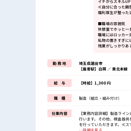
イチからスキルU
≪自分に合った期
福利厚生が整った
■職場の雰囲気
休憩室でホッと一
職場にはロッカー
私物の置きすぎに
残業がしっかりあ
勤 務 地
埼玉県蓮田市
【最寄駅】白岡 ／ 東北本線
給 与
【時給】1,300 円
職 種
製造（組立・組み付け）
仕事内容
【業務内容詳細】製造ライン
行います。その他、検査器具
を行っていただきます。≪ス
ターのライン製造業務、組立
…詳細を見る