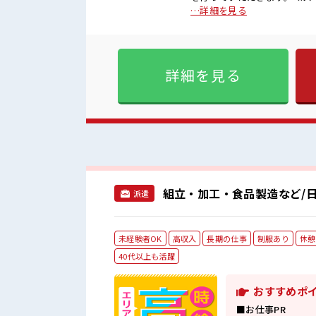
ターのライン製造業務、組立
…詳細を見る
ています。【取扱製品情報】スマートメーター ■お仕事PR
される方にオススメ。 残業は
にプライベート満喫！ ≪動き
未経験でも活躍できる≫ 新
詳細を見る
整っています！ イチからスキ
提案≫ 一人で悩まず気軽に相談できる、 派
スペースもあります！ ロッカ
見！
組立・加工・食品製造など/日
派遣
未経験者OK
高収入
長期の仕事
制服あり
休憩
40代以上も活躍
おすすめポ
■お仕事PR