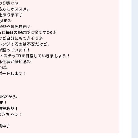
つり稼ぐ≫
る方にオススメ。
上あります♪
もUP≫
髪型や髪色自由♪
ると毎日の服選びに悩まずOK♪
けど自分にもできそう≫
レンジするのは不安だけど、
が整っています！
P・ステップUP目指していきましょう！
る仕事が探せる≫
れば、
ポートします！
OKだから、
P！
憩室あり！
できちゃう！
集中♪