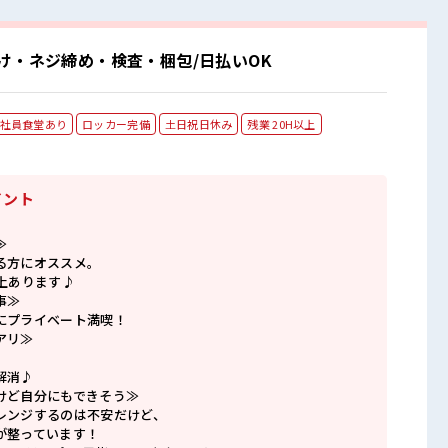
け・ネジ締め・検査・梱包/日払いOK
社員食堂あり
ロッカー完備
土日祝日休み
残業 20H以上
イント
≫
る方にオススメ。
上あります♪
事≫
にプライベート満喫！
アリ≫
解消♪
けど自分にもできそう≫
レンジするのは不安だけど、
が整っています！