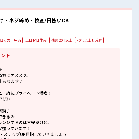
け・ネジ締め・検査/日払いOK
ロッカー完備
土日祝日休み
残業 20H以上
40代以上も活躍
イント
≫
る方にオススメ。
上あります♪
と一緒にプライベート満喫！
アリ≫
解消♪
できる≫
レンジするのは不安だけど、
が整っています！
P・ステップUP目指していきましょう！