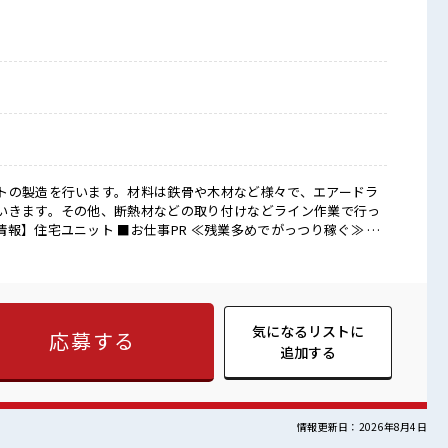
トの製造を行います。材料は鉄骨や木材など様々で、エアードラ
いきます。その他、断熱材などの取り付けなどライン作業で行っ
PR ≪残業多めでがっつり稼ぐ≫ 高
。 残業は月20時間以上あります♪ ≪モチベーションもUP≫ 派
♪ (規定有)制服があると毎日の服選びに悩まずOK♪ ≪初めて
う≫ 新しいことにチャレンジするのは不安だけど、 しっかり働
からスキルUP・ステップUP目指していきましょう！ ≪自分に向
事などがあれば、 担当がしっかりサポートします！ ■職場の
気になるリストに
応募する
手過ぎなければOKだから、 モチベーションもUP！ しっかり休め
追加する
替もできちゃう！ ロッカーあり！ 安心してお仕事に集中♪
情報更新日：2026年8月4日