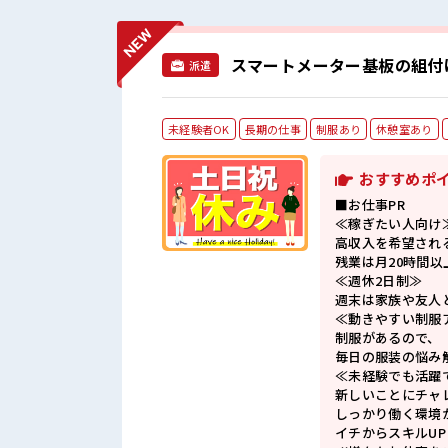
スマートメーター基板の組付
派遣
未経験者OK
長期の仕事
制服あり
休憩室あり
おすすめポ
■お仕事PR
≪稼ぎたい人向け
高収入を希望され
残業は月20時間以
≪週休2日制≫
週末は家族や友人
≪動きやすい制服
制服があるので、
毎日の服装の悩み
≪未経験でも活躍
新しいことにチャ
しっかり働く環境
イチからスキルU