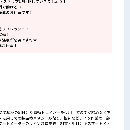
P・ステップUP目指していきましょう！
間で働ける≫
派遣のお仕事です！
息リフレッシュ！
完備！
は注意が必要ですね★
るお仕事！
にて基板の組付けや電動ドライバーを使用してのネジ締めなどを
を使用しての製品検査やシール貼り、梱包などライン作業の一部
マートメーターのライン製造業務、組立・組付け≫スマートメー
・組付け作業を行っていただきます。きれいな環境で空調も効い