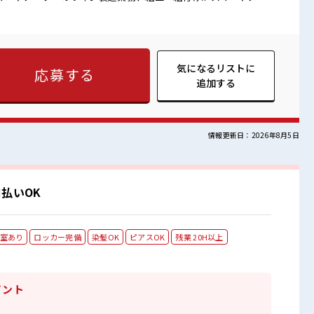
・組付け作業を行っていただきます。きれいな環境で空調も効い
 ≪稼ぎたい人向け≫ 高収入を希望
月20時間以上あります♪ ≪週休2日制≫ 週末は家族や友人と一緒
やすい制服アリ≫ 制服があるので、 毎日の服装の悩み解消♪ ≪
しいことにチャレンジするのは不安だけど、 しっかり働く環境が
気になるリストに
応募する
ルUP・ステップUP目指していきましょう！ ≪様々なお仕事をご
追加する
遣のお仕事です！ ■職場の雰囲気 一息つける休憩
ーあり！ 安心してお仕事に集中♪ 残業多め！ 稼ぎたい方は必
情報更新日：2026年8月5日
払いOK
室あり
ロッカー完備
染髪OK
ピアスOK
残業 20H以上
イント