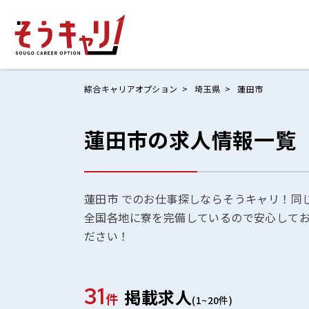
綜合キャリアオプション
埼玉県
蓮田市
蓮田市の求人情報一覧
ホームにもど
お仕事検索
お気に入りリ
蓮田市 でのお仕事探しならそうキャリ！同
全国各地に寮を完備しているので安心して
お問い合わせ
ださい！
31
掲載求人
ログイン
件
(1~20件)