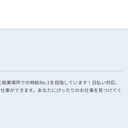
ログイン
閉じる
る
スト
じ就業場所での時給No.1を目指しています！日払い対応、
お仕事ができます。あなたにぴったりのお仕事を見つけてく