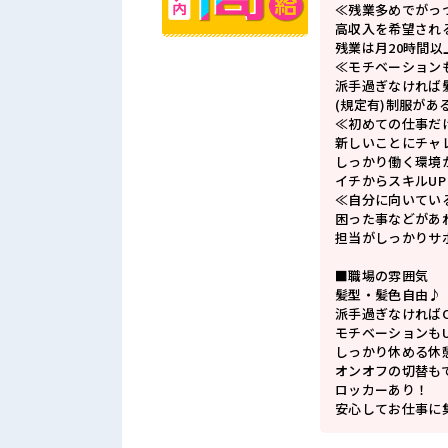
≪残業多めでがっ
高収入を希望され
残業は月20時間以
≪モチベーション
派手過ぎなければ
(規定有)制服があ
≪初めての仕事だ
新しいことにチャ
しっかり働く環境
イチからスキルU
≪自分に向いてい
困った事などがあ
担当がしっかりサ
■職場の雰囲気
髪型・髪色自由♪
派手過ぎなければ
モチベーションもU
しっかり休める休
オンオフの切替も
ロッカーあり！
安心してお仕事に