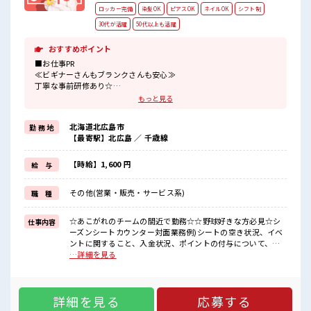
ロッカー完備
染髪OK
ピアスOK
ネイルOK
シフト制
30代が活躍
50代以上も活躍
おすすめポイント
■お仕事PR
≪ビギナーさんもブランクさんも安心≫
丁寧な事前研修あり☆
≪経験者活躍中≫
もっと見る
これまでの経験を活かしませんか？
ブランクがあっても大丈夫♪
北海道北広島市
勤 務 地
経験はちょっとだけ…という方もOK！
【最寄駅】北広島 ／ 千歳線
≪プライベートが充実する≫
場合によってはお願いすることもありますが、
残業はほとんどナシ！
【時給】1,600 円
給 与
≪ヘアカラーOKで自由な雰囲気の職場≫
明るすぎたり奇抜でなければ基本的に自由！
その他(営業・販売・サービス系)
職 種
(規定有)≪自分に向いている仕事が探せる≫
困った事などがあれば、
担当がしっかりサポートします！
☆あこがれのチームの間近で勤務☆☆野球好きな方必見☆シ
仕事内容
ーズンシートカウンター対面業務例)シートの空き状況、イベ
■職場の雰囲気
ントに関すること、入金状況、ポイントの付与について、資
髪型にこだわりのあるアナタは必見！
料請求、購入希望、座席変更など ■お仕事PR ≪ビギナーさん
…詳細を見る
髪型自由な職場！
もブランクさんも安心≫ 丁寧な事前研修あり☆ ≪経験者活躍
休憩室でホッと一息リフレッシュ！
中≫ これまでの経験を活かしませんか？ ブランクがあっても
職場にはロッカー完備！
大丈夫♪ 経験はちょっとだけ…という方もOK！ ≪プライベ
私物の置きすぎには注意が必要ですね★
詳細を見る
応募する
ートが充実する≫ 場合によってはお願いすることもあります
が、 残業はほとんどナシ！ ≪ヘアカラーOKで自由な雰囲気