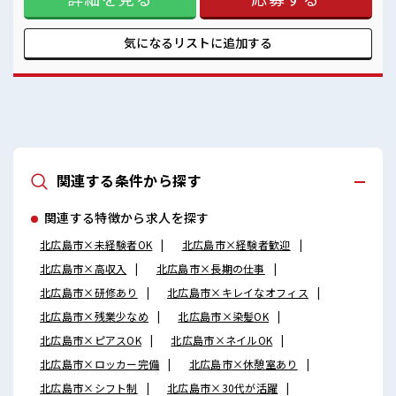
お願いすることもありますが、 残業はほとんどナシ！ ≪髪型
自由≫ 基本的に髪色自由で明るすぎたり奇抜でなければOKで
す！ (規定有)≪様々なお仕事をご提案≫ 一人で悩まず気軽に
気になるリストに
追加する
相談できる、 派遣のお仕事です！ ■職場の雰囲気 明るすぎた
り奇抜過ぎなければヘアカラーOK！ 休憩室でホッと一息リフ
レッシュ！ 持ち物が多いあなたにもぴったり☆ ロッカー付き
職場♪ 高収入もバッチリ目指せますよ！
関連する条件から探す
関連する特徴から求人を探す
北広島市×未経験者OK
北広島市×経験者歓迎
北広島市×高収入
北広島市×長期の仕事
北広島市×研修あり
北広島市×キレイなオフィス
北広島市×残業少なめ
北広島市×染髪OK
北広島市×ピアスOK
北広島市×ネイルOK
北広島市×ロッカー完備
北広島市×休憩室あり
北広島市×シフト制
北広島市×30代が活躍