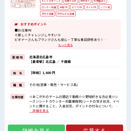
キレイなオフィス
残業少なめ
研修あり
休憩室あり
ロッカー完備
染髪OK
ピアスOK
ネイルOK
シフト制
30代が活躍
50代以上も活躍
おすすめポイント
■お仕事PR
≪新しくチャレンジしやすい≫
ビギナーさんもブランクさんも安心・丁寧な事前研修あり！
≪経験者優遇≫
もっと見る
これまでの経験を活かしませんか？
ブランクがあっても大丈夫♪
北海道北広島市
勤 務 地
経験はちょっとだけ…という方もOK！
【最寄駅】北広島 ／ 千歳線
≪プライベートが充実する≫
場合によってはお願いすることもありますが、
残業はほとんどナシ！
【時給】1,600 円
給 与
≪髪型自由≫
基本的に髪色自由で明るすぎたり奇抜でなければOKです！
その他(営業・販売・サービス系)
職 種
(規定有)≪様々なお仕事をご提案≫
一人で悩まず気軽に相談できる、
派遣のお仕事です！
☆あこがれのチームの間近で勤務☆☆野球好きな方必見☆シ
仕事内容
ーズンシートカウンター対面業務例)シートの空き状況、イベ
■職場の雰囲気
ントに関すること、入金状況、ポイントの付与について、資
明るすぎたり奇抜過ぎなければヘアカラーOK！
料請求、購入希望、座席変更など ■お仕事PR ≪新しくチャレ
…詳細を見る
休憩室でホッと一息リフレッシュ！
ンジしやすい≫ ビギナーさんもブランクさんも安心・丁寧な
持ち物が多いあなたにもぴったり☆
事前研修あり！ ≪経験者優遇≫ これまでの経験を活かしませ
ロッカー付き職場♪
んか？ ブランクがあっても大丈夫♪ 経験はちょっとだけ…と
高収入もバッチリ目指せますよ！
詳細を見る
応募する
いう方もOK！ ≪プライベートが充実する≫ 場合によっては