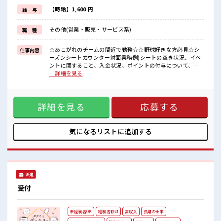
場合によってはお願いすることもありますが、
残業はほとんどナシ！
【時給】1,600 円
給 与
≪髪型自由≫
基本的に髪色自由で明るすぎたり奇抜でなければOKです！
その他(営業・販売・サービス系)
職 種
(規定有)≪様々なお仕事をご提案≫
一人で悩まず気軽に相談できる、
派遣のお仕事です！
☆あこがれのチームの間近で勤務☆☆野球好きな方必見☆シ
仕事内容
ーズンシートカウンター対面業務例)シートの空き状況、イベ
■職場の雰囲気
ントに関すること、入金状況、ポイントの付与について、資
明るすぎたり奇抜過ぎなければヘアカラーOK！
料請求、購入希望、座席変更など ■お仕事PR ≪新しくチャレ
…詳細を見る
休憩室でホッと一息リフレッシュ！
ンジしやすい≫ ビギナーさんもブランクさんも安心・丁寧な
持ち物が多いあなたにもぴったり☆
事前研修あり！ ≪経験者優遇≫ これまでの経験を活かしませ
ロッカー付き職場♪
んか？ ブランクがあっても大丈夫♪ 経験はちょっとだけ…と
高収入もバッチリ目指せますよ！
詳細を見る
応募する
いう方もOK！ ≪プライベートが充実する≫ 場合によっては
お願いすることもありますが、 残業はほとんどナシ！ ≪髪型
自由≫ 基本的に髪色自由で明るすぎたり奇抜でなければOKで
す！ (規定有)≪様々なお仕事をご提案≫ 一人で悩まず気軽に
気になるリストに
追加する
相談できる、 派遣のお仕事です！ ■職場の雰囲気 明るすぎた
り奇抜過ぎなければヘアカラーOK！ 休憩室でホッと一息リフ
レッシュ！ 持ち物が多いあなたにもぴったり☆ ロッカー付き
職場♪ 高収入もバッチリ目指せますよ！
派遣
受付
未経験者OK
経験者歓迎
高収入
長期の仕事