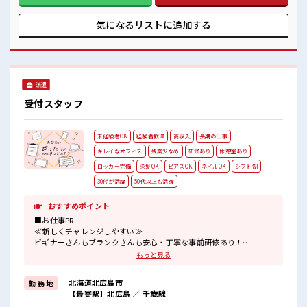
の職場≫ 明るすぎたり奇抜でなければ基本的に自由！ (規定
有)≪自分に向いている仕事が探せる≫ 困った事などがあれ
気になるリストに
追加する
ば、 担当がしっかりサポートします！ ■職場の雰囲気 髪型に
こだわりのあるアナタは必見！ 髪型自由な職場！ 休憩室でホ
ッと一息リフレッシュ！ 職場にはロッカー完備！ 私物の置き
すぎには注意が必要ですね★
派遣
受付スタッフ
未経験者OK
経験者歓迎
高収入
長期の仕事
キレイなオフィス
残業少なめ
研修あり
休憩室あり
ロッカー完備
染髪OK
ピアスOK
ネイルOK
シフト制
30代が活躍
50代以上も活躍
おすすめポイント
■お仕事PR
≪新しくチャレンジしやすい≫
ビギナーさんもブランクさんも安心・丁寧な事前研修あり！
≪経験者優遇≫
もっと見る
これまでの経験を活かしませんか？
ブランクがあっても大丈夫♪
北海道北広島市
勤 務 地
経験はちょっとだけ…という方もOK！
【最寄駅】北広島 ／ 千歳線
≪プライベートが充実する≫