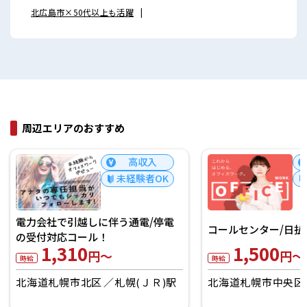
北広島市×50代以上も活躍
周辺エリアのおすすめ
高収入
未経験者OK
電力会社で引越しに伴う通電/停電
コールセンター/日払
の受付対応コール！
1,310
1,500
円～
円～
時給
時給
北海道札幌市北区
札幌(ＪＲ)駅
北海道札幌市中央区