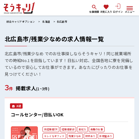
仕事検索
お気に入り
ログイン
メニュー
綜合キャリアオプション
北海道
北広島市
北広島市/残業少なめの求人情報一覧
北広島市/残業少なめ でのお仕事探しならそうキャリ！同じ就業場所
での時給No.1を目指しています！日払い対応、全国各地に寮を完備し
ているので安心してお仕事ができます。あなたにぴったりのお仕事を
見つけてください！
3
掲載求人
件
(1~3件)
派遣
コールセンター/日払いOK
未経験者OK
経験者歓迎
高収入
長期の仕事
キレイなオフィス
残業少なめ
研修あり
休憩室あり