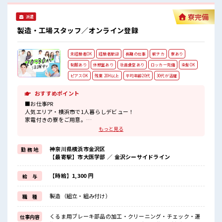
寮完備
派遣
製造・工場スタッフ／オンライン登録
未経験者OK
経験者歓迎
長期の仕事
駅チカ
寮あり
制服あり
休憩室あり
社員食堂あり
ロッカー完備
染髪OK
ピアスOK
残業 20H以上
平均年齢20代
30代が活躍
おすすめポイント
■お仕事PR
人気エリア・横浜市で1人暮らしデビュー！
家電付きの寮をご用意。
現地までの赴任交通費も規定支給します。
もっと見る
カップルやお友達との同居OK！
主に車の部品を取り扱う大手メーカー。
神奈川県横浜市金沢区
勤 務 地
工場内は自動化が進んでいるため様々なキカイがあります。
【最寄駅】市大医学部 ／ 金沢シーサイドライン
他にもプリペイド式の大きな食堂があり！
さらに便利な売店も付いてます♪
ロッカーも着替え用と現場と1人につき2つを貸出中。
【時給】1,300 円
給 与
そして1番は最寄駅から徒歩5分という好立地！
寮から電車で仕事に向かって駅についたら降りてすぐ！
製造（組立・組み付け）
職 種
■職場の雰囲気
≪20代・30代の方活躍中≫
くるま用ブレーキ部品の加工・クリーニング・チェック・運
仕事内容