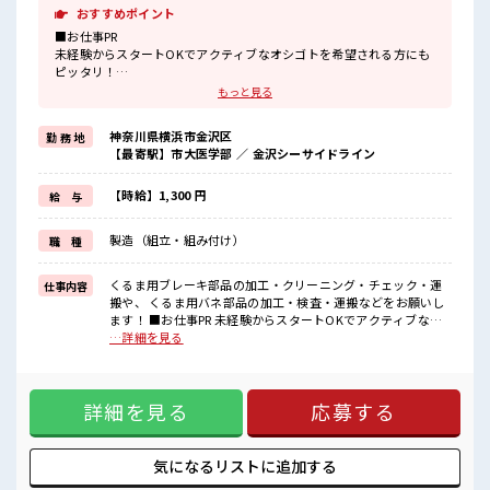
おすすめポイント
■お仕事PR
未経験からスタートOKでアクティブなオシゴトを希望される方にも
ピッタリ！
ウレシイ高時給でガッチリ稼げる2交替ワーク。
もっと見る
勤務先はみんな知ってる地元大手企業。
なので職場の環境面も充実しています。
神奈川県横浜市金沢区
勤 務 地
社員食堂や売店もあります。
【最寄駅】市大医学部 ／ 金沢シーサイドライン
個人ロッカーは着替え用と現場用の2つ貸出可の状態で完備。
最寄りの市大医学部駅から徒歩約5分と駅チカなので毎日の通勤がラ
クチンです。
【時給】1,300 円
給 与
■職場の雰囲気
製造（組立・組み付け）
職 種
≪20代・30代の方活躍中≫
アットホームな雰囲気の環境でサポート体制も万全！
くるま用ブレーキ部品の加工・クリーニング・チェック・運
仕事内容
残業もあるからシッカリ稼げます。
搬や、 くるま用バネ部品の加工・検査・運搬などをお願いし
キバツ過ぎはNGですが髪のカラー&ピアスOK♪
ます！ ■お仕事PR 未経験からスタートOKでアクティブなオ
社員食堂・ロッカー・休憩室完備！
シゴトを希望される方にもピッタリ！ ウレシイ高時給でガッ
…詳細を見る
チリ稼げる2交替ワーク。 勤務先はみんな知ってる地元大手企
業。 なので職場の環境面も充実しています。 社員食堂や売店
もあります。 個人ロッカーは着替え用と現場用の2つ貸出可の
詳細を見る
応募する
状態で完備。 最寄りの市大医学部駅から徒歩約5分と駅チカな
ので毎日の通勤がラクチンです。 ■職場の雰囲気 ≪20代・30
代の方活躍中≫ アットホームな雰囲気の環境でサポート体制
も万全！ 残業もあるからシッカリ稼げます。 キバツ過ぎは
気になるリストに
追加する
NGですが髪のカラー&ピアスOK♪ 社員食堂・ロッカー・休