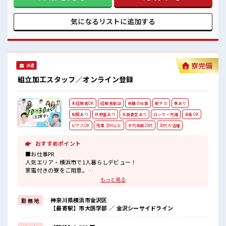
ので毎日の通勤がラクチンです。 ■職場の雰囲気 ≪20代・30
代の方活躍中≫ アットホームな雰囲気の環境でサポート体制
も万全！ 残業もあるからシッカリ稼げます。 キバツ過ぎは
気になるリストに
追加する
NGですが髪のカラー&ピアスOK♪ 社員食堂・ロッカー・休
憩室完備！
寮完備
派遣
組立加工スタッフ／オンライン登録
未経験者OK
経験者歓迎
長期の仕事
駅チカ
寮あり
制服あり
休憩室あり
社員食堂あり
ロッカー完備
染髪OK
ピアスOK
残業 20H以上
平均年齢20代
30代が活躍
おすすめポイント
■お仕事PR
人気エリア・横浜市で1人暮らしデビュー！
家電付きの寮をご用意。
現地までの赴任交通費も規定支給します。
もっと見る
カップルやお友達との同居OK！
主に車の部品を取り扱う大手メーカー。
神奈川県横浜市金沢区
勤 務 地
工場内は自動化が進んでいるため様々なキカイがあります。
【最寄駅】市大医学部 ／ 金沢シーサイドライン
他にもプリペイド式の大きな食堂があり！
さらに便利な売店も付いてます♪