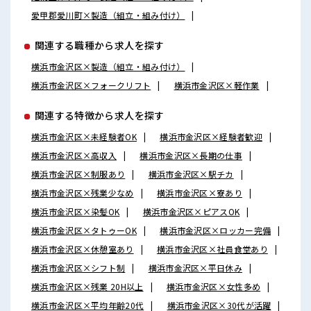
愛甲郡愛川町×製造（組立・組み付け）
関連する職種から求人を探す
横浜市金沢区×製造（組立・組み付け）
横浜市金沢区×フォークリフト
横浜市金沢区×軽作業
関連する特徴から求人を探す
横浜市金沢区×未経験者OK
横浜市金沢区×経験者歓迎
横浜市金沢区×高収入
横浜市金沢区×長期の仕事
横浜市金沢区×制服あり
横浜市金沢区×駅チカ
横浜市金沢区×残業少なめ
横浜市金沢区×寮あり
横浜市金沢区×染髪OK
横浜市金沢区×ピアスOK
横浜市金沢区×タトゥーOK
横浜市金沢区×ロッカー完備
横浜市金沢区×休憩室あり
横浜市金沢区×社員食堂あり
横浜市金沢区×シフト制
横浜市金沢区×平日休み
横浜市金沢区×残業 20H以上
横浜市金沢区×女性多め
横浜市金沢区×平均年齢20代
横浜市金沢区×30代が活躍