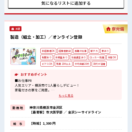
も万全！ 残業もあるからシッカリ稼げます。 キバツ過ぎは
気になるリストに
追加する
NGですが髪のカラー&ピアスOK♪ 社員食堂・ロッカー・休
憩室完備！
寮完備
派遣
製造（組立・加工）／オンライン登録
未経験者OK
経験者歓迎
長期の仕事
駅チカ
寮あり
制服あり
休憩室あり
社員食堂あり
ロッカー完備
染髪OK
ピアスOK
残業 20H以上
平均年齢20代
30代が活躍
おすすめポイント
■お仕事PR
人気エリア・横浜市で1人暮らしデビュー！
家電付きの寮をご用意。
現地までの赴任交通費も規定支給します。
もっと見る
カップルやお友達との同居OK！
主に車の部品を取り扱う大手メーカー。
神奈川県横浜市金沢区
勤 務 地
工場内は自動化が進んでいるため様々なキカイがあります。
【最寄駅】市大医学部 ／ 金沢シーサイドライン
他にもプリペイド式の大きな食堂があり！
さらに便利な売店も付いてます♪
ロッカーも着替え用と現場と1人につき2つを貸出中。
【時給】1,300 円
給 与
そして1番は最寄駅から徒歩5分という好立地！