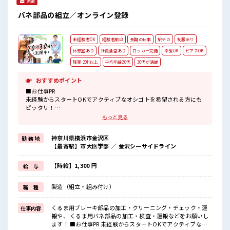
派遣
バネ部品の組立／オンライン登録
未経験者OK
経験者歓迎
長期の仕事
駅チカ
制服あり
休憩室あり
社員食堂あり
ロッカー完備
染髪OK
ピアスOK
残業 20H以上
平均年齢20代
30代が活躍
おすすめポイント
■お仕事PR
未経験からスタートOKでアクティブなオシゴトを希望される方にも
ピッタリ！
ウレシイ高時給でガッチリ稼げる2交替ワーク。
もっと見る
勤務先はみんな知ってる地元大手企業。
なので職場の環境面も充実しています。
神奈川県横浜市金沢区
勤 務 地
社員食堂や売店もあります。
【最寄駅】市大医学部 ／ 金沢シーサイドライン
個人ロッカーは着替え用と現場用の2つ貸出可の状態で完備。
最寄りの市大医学部駅から徒歩約5分と駅チカなので毎日の通勤がラ
クチンです。
【時給】1,300 円
給 与
■職場の雰囲気
製造（組立・組み付け）
職 種
≪20代・30代の方活躍中≫
アットホームな雰囲気の環境でサポート体制も万全！
くるま用ブレーキ部品の加工・クリーニング・チェック・運
仕事内容
残業もあるからシッカリ稼げます。
搬や、 くるま用バネ部品の加工・検査・運搬などをお願いし
キバツ過ぎはNGですが髪のカラー&ピアスOK♪
ます！ ■お仕事PR 未経験からスタートOKでアクティブなオ