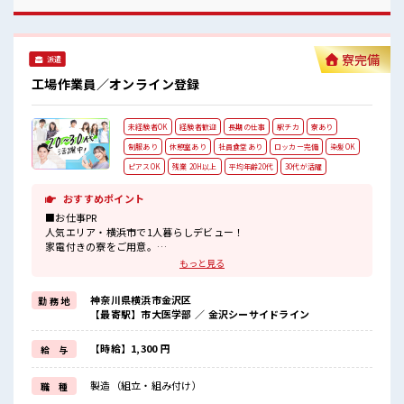
憩室完備！
寮完備
派遣
工場作業員／オンライン登録
未経験者OK
経験者歓迎
長期の仕事
駅チカ
寮あり
制服あり
休憩室あり
社員食堂あり
ロッカー完備
染髪OK
ピアスOK
残業 20H以上
平均年齢20代
30代が活躍
おすすめポイント
■お仕事PR
人気エリア・横浜市で1人暮らしデビュー！
家電付きの寮をご用意。
現地までの赴任交通費も規定支給します。
もっと見る
カップルやお友達との同居OK！
主に車の部品を取り扱う大手メーカー。
神奈川県横浜市金沢区
勤 務 地
工場内は自動化が進んでいるため様々なキカイがあります。
【最寄駅】市大医学部 ／ 金沢シーサイドライン
他にもプリペイド式の大きな食堂があり！
さらに便利な売店も付いてます♪
ロッカーも着替え用と現場と1人につき2つを貸出中。
【時給】1,300 円
給 与
そして1番は最寄駅から徒歩5分という好立地！
寮から電車で仕事に向かって駅についたら降りてすぐ！
製造（組立・組み付け）
職 種