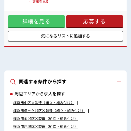
社員食堂・ロッカー・休憩室完備！
シゴトを希望される方にもピッタリ！ ウレシイ高時給でガッ
…詳細を見る
チリ稼げる2交替ワーク。 勤務先はみんな知ってる地元大手企
業。 なので職場の環境面も充実しています。 社員食堂や売店
もあります。 個人ロッカーは着替え用と現場用の2つ貸出可の
詳細を見る
応募する
状態で完備。 最寄りの市大医学部駅から徒歩約5分と駅チカな
ので毎日の通勤がラクチンです。 ■職場の雰囲気 ≪20代・30
代の方活躍中≫ アットホームな雰囲気の環境でサポート体制
も万全！ 残業もあるからシッカリ稼げます。 キバツ過ぎは
気になるリストに
追加する
NGですが髪のカラー&ピアスOK♪ 社員食堂・ロッカー・休
憩室完備！
関連する条件から探す
周辺エリアから求人を探す
横浜市中区×製造（組立・組み付け）
横浜市保土ケ谷区×製造（組立・組み付け）
横浜市金沢区×製造（組立・組み付け）
横浜市戸塚区×製造（組立・組み付け）