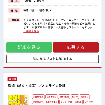
ロッカーも着替え用と現場と1人につき2つを貸出中。
【時給】1,300 円
給 与
そして1番は最寄駅から徒歩5分という好立地！
寮から電車で仕事に向かって駅についたら降りてすぐ！
製造（組立・組み付け）
職 種
■職場の雰囲気
≪20代・30代の方活躍中≫
くるま用ブレーキ部品の加工・クリーニング・チェック・運
仕事内容
搬や、 くるま用バネ部品の加工・検査・運搬などをお願いし
残業もあるからシッカリ稼げます。
ます！ ※寮アリのお仕事！一人暮らしスタートにもピッタリ
キバツ過ぎはNGですが髪のカラー&ピアスOK♪
♪ ■お仕事PR 人気エリア・横浜市で1人暮らしデビュー！ 家
…詳細を見る
社員食堂・ロッカー・休憩室完備！
電付きの寮をご用意。 現地までの赴任交通費も規定支給しま
#ryo
す。 カップルやお友達との同居OK！ 主に車の部品を取り扱
う大手メーカー。 工場内は自動化が進んでいるため様々なキ
詳細を見る
応募する
カイがあります。 他にもプリペイド式の大きな食堂があり！
さらに便利な売店も付いてます♪ ロッカーも着替え用と現場
と1人につき2つを貸出中。 そして1番は最寄駅から徒歩5分と
いう好立地！ 寮から電車で仕事に向かって駅についたら降り
気になるリストに
追加する
てすぐ！ ■職場の雰囲気 ≪20代・30代の方活躍中≫ 残業も
あるからシッカリ稼げます。 キバツ過ぎはNGですが髪のカラ
ー&ピアスOK♪ 社員食堂・ロッカー・休憩室完備！ #ryo
派遣
製造（組立・加工）／オンライン登録
未経験者OK
経験者歓迎
長期の仕事
駅チカ
制服あり
休憩室あり
社員食堂あり
ロッカー完備
染髪OK
ピアスOK