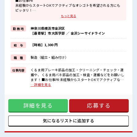
■お仕事PR
未経験からスタートOKでアクティブなオシゴトを希望される方にも
ピッタリ！
ウレシイ高時給でガッチリ稼げる2交替ワーク。
もっと見る
勤務先はみんな知ってる地元大手企業。
なので職場の環境面も充実しています。
神奈川県横浜市金沢区
勤 務 地
社員食堂や売店もあります。
【最寄駅】市大医学部 ／ 金沢シーサイドライン
個人ロッカーは着替え用と現場用の2つ貸出可の状態で完備。
最寄りの市大医学部駅から徒歩約5分と駅チカなので毎日の通勤がラ
クチンです。
【時給】1,300 円
給 与
■職場の雰囲気
製造（組立・組み付け）
職 種
≪20代・30代の方活躍中≫
アットホームな雰囲気の環境でサポート体制も万全！
くるま用ブレーキ部品の加工・クリーニング・チェック・運
仕事内容
残業もあるからシッカリ稼げます。
搬や、 くるま用バネ部品の加工・検査・運搬などをお願いし
キバツ過ぎはNGですが髪のカラー&ピアスOK♪
ます！ ■お仕事PR 未経験からスタートOKでアクティブなオ
社員食堂・ロッカー・休憩室完備！
シゴトを希望される方にもピッタリ！ ウレシイ高時給でガッ
…詳細を見る
チリ稼げる2交替ワーク。 勤務先はみんな知ってる地元大手企
業。 なので職場の環境面も充実しています。 社員食堂や売店
もあります。 個人ロッカーは着替え用と現場用の2つ貸出可の
詳細を見る
応募する
状態で完備。 最寄りの市大医学部駅から徒歩約5分と駅チカな
ので毎日の通勤がラクチンです。 ■職場の雰囲気 ≪20代・30
代の方活躍中≫ アットホームな雰囲気の環境でサポート体制
も万全！ 残業もあるからシッカリ稼げます。 キバツ過ぎは
気になるリストに
追加する
NGですが髪のカラー&ピアスOK♪ 社員食堂・ロッカー・休
憩室完備！