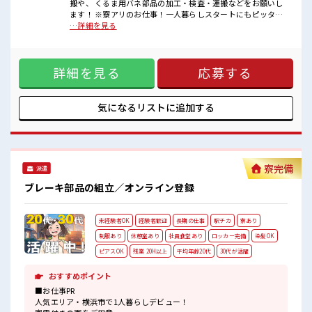
搬や、 くるま用バネ部品の加工・検査・運搬などをお願いし
残業もあるからシッカリ稼げます。
ます！ ※寮アリのお仕事！一人暮らしスタートにもピッタリ
キバツ過ぎはNGですが髪のカラー&ピアスOK♪
♪ ■お仕事PR 人気エリア・横浜市で1人暮らしデビュー！ 家
…詳細を見る
社員食堂・ロッカー・休憩室完備！
電付きの寮をご用意。 現地までの赴任交通費も規定支給しま
#ryo
す。 カップルやお友達との同居OK！ 主に車の部品を取り扱
う大手メーカー。 工場内は自動化が進んでいるため様々なキ
詳細を見る
応募する
カイがあります。 他にもプリペイド式の大きな食堂があり！
さらに便利な売店も付いてます♪ ロッカーも着替え用と現場
と1人につき2つを貸出中。 そして1番は最寄駅から徒歩5分と
いう好立地！ 寮から電車で仕事に向かって駅についたら降り
気になるリストに
追加する
てすぐ！ ■職場の雰囲気 ≪20代・30代の方活躍中≫ 残業も
あるからシッカリ稼げます。 キバツ過ぎはNGですが髪のカラ
ー&ピアスOK♪ 社員食堂・ロッカー・休憩室完備！ #ryo
寮完備
派遣
ブレーキ部品の組立／オンライン登録
未経験者OK
経験者歓迎
長期の仕事
駅チカ
寮あり
制服あり
休憩室あり
社員食堂あり
ロッカー完備
染髪OK
ピアスOK
残業 20H以上
平均年齢20代
30代が活躍
おすすめポイント
■お仕事PR
人気エリア・横浜市で1人暮らしデビュー！