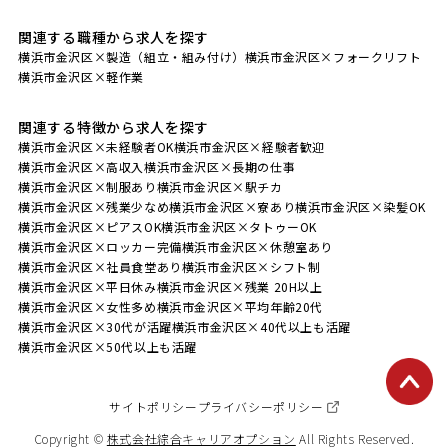
関連する職種から求人を探す
横浜市金沢区×製造（組立・組み付け）
横浜市金沢区×フォークリフト
横浜市金沢区×軽作業
関連する特徴から求人を探す
横浜市金沢区×未経験者OK
横浜市金沢区×経験者歓迎
横浜市金沢区×高収入
横浜市金沢区×長期の仕事
横浜市金沢区×制服あり
横浜市金沢区×駅チカ
横浜市金沢区×残業少なめ
横浜市金沢区×寮あり
横浜市金沢区×染髪OK
横浜市金沢区×ピアスOK
横浜市金沢区×タトゥーOK
横浜市金沢区×ロッカー完備
横浜市金沢区×休憩室あり
横浜市金沢区×社員食堂あり
横浜市金沢区×シフト制
横浜市金沢区×平日休み
横浜市金沢区×残業 20H以上
横浜市金沢区×女性多め
横浜市金沢区×平均年齢20代
横浜市金沢区×30代が活躍
横浜市金沢区×40代以上も活躍
横浜市金沢区×50代以上も活躍
サイトポリシー
プライバシーポリシー
Copyright ©
株式会社綜合キャリアオプション
All Rights Reserved.