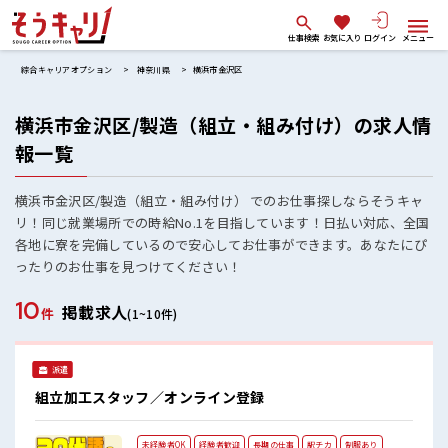
仕事検索
お気に入り
ログイン
メニュー
綜合キャリアオプション
神奈川県
横浜市金沢区
横浜市金沢区/製造（組立・組み付け）の求人情
報一覧
横浜市金沢区/製造（組立・組み付け） でのお仕事探しならそうキャ
リ！同じ就業場所での時給No.1を目指しています！日払い対応、全国
各地に寮を完備しているので安心してお仕事ができます。あなたにぴ
ったりのお仕事を見つけてください！
10
掲載求人
件
(1~10件)
派遣
組立加工スタッフ／オンライン登録
未経験者OK
経験者歓迎
長期の仕事
駅チカ
制服あり