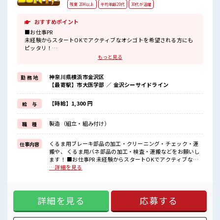
残業 20H以上
平均年齢20代
30代が活躍
おすすめポイント
■お仕事PR
未経験からスタートOKでアクティブなオシゴトを希望される方にも
ピッタリ！
ウレシイ高時給でガッチリ稼げる2交替ワーク。
もっと見る
勤務先はみんな知ってる地元大手企業。
なので職場の環境面も充実しています。
神奈川県横浜市金沢区
勤 務 地
社員食堂や売店もあります。
【最寄駅】市大医学部 ／ 金沢シーサイドライン
個人ロッカーは着替え用と現場用の2つ貸出可の状態で完備。
最寄りの市大医学部駅から徒歩約5分と駅チカなので毎日の通勤がラ
クチンです。
【時給】1,300 円
給 与
■職場の雰囲気
製造（組立・組み付け）
職 種
≪20代・30代の方活躍中≫
アットホームな雰囲気の環境でサポート体制も万全！
くるま用ブレーキ部品の加工・クリーニング・チェック・運
仕事内容
残業もあるからシッカリ稼げます。
搬や、 くるま用バネ部品の加工・検査・運搬などをお願いし
キバツ過ぎはNGですが髪のカラー&ピアスOK♪
ます！ ■お仕事PR 未経験からスタートOKでアクティブなオ
社員食堂・ロッカー・休憩室完備！
シゴトを希望される方にもピッタリ！ ウレシイ高時給でガッ
…詳細を見る
チリ稼げる2交替ワーク。 勤務先はみんな知ってる地元大手企
業。 なので職場の環境面も充実しています。 社員食堂や売店
もあります。 個人ロッカーは着替え用と現場用の2つ貸出可の
詳細を見る
応募する
状態で完備。 最寄りの市大医学部駅から徒歩約5分と駅チカな
ので毎日の通勤がラクチンです。 ■職場の雰囲気 ≪20代・30
代の方活躍中≫ アットホームな雰囲気の環境でサポート体制