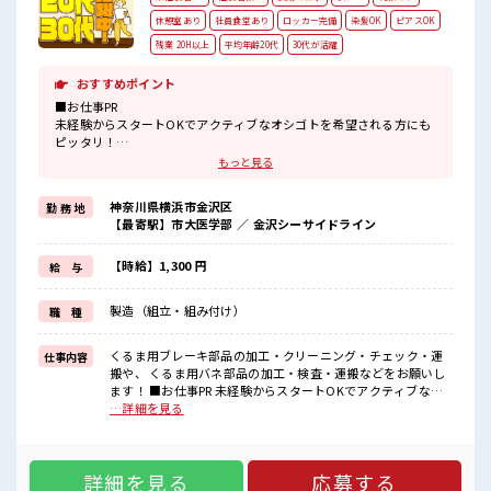
休憩室あり
社員食堂あり
ロッカー完備
染髪OK
ピアスOK
残業 20H以上
平均年齢20代
30代が活躍
おすすめポイント
■お仕事PR
未経験からスタートOKでアクティブなオシゴトを希望される方にも
ピッタリ！
ウレシイ高時給でガッチリ稼げる2交替ワーク。
もっと見る
勤務先はみんな知ってる地元大手企業。
なので職場の環境面も充実しています。
神奈川県横浜市金沢区
勤 務 地
社員食堂や売店もあります。
【最寄駅】市大医学部 ／ 金沢シーサイドライン
個人ロッカーは着替え用と現場用の2つ貸出可の状態で完備。
最寄りの市大医学部駅から徒歩約5分と駅チカなので毎日の通勤がラ
クチンです。
【時給】1,300 円
給 与
■職場の雰囲気
製造（組立・組み付け）
職 種
≪20代・30代の方活躍中≫
アットホームな雰囲気の環境でサポート体制も万全！
くるま用ブレーキ部品の加工・クリーニング・チェック・運
仕事内容
残業もあるからシッカリ稼げます。
搬や、 くるま用バネ部品の加工・検査・運搬などをお願いし
キバツ過ぎはNGですが髪のカラー&ピアスOK♪
ます！ ■お仕事PR 未経験からスタートOKでアクティブなオ
社員食堂・ロッカー・休憩室完備！
シゴトを希望される方にもピッタリ！ ウレシイ高時給でガッ
…詳細を見る
チリ稼げる2交替ワーク。 勤務先はみんな知ってる地元大手企
業。 なので職場の環境面も充実しています。 社員食堂や売店
もあります。 個人ロッカーは着替え用と現場用の2つ貸出可の
詳細を見る
応募する
状態で完備。 最寄りの市大医学部駅から徒歩約5分と駅チカな