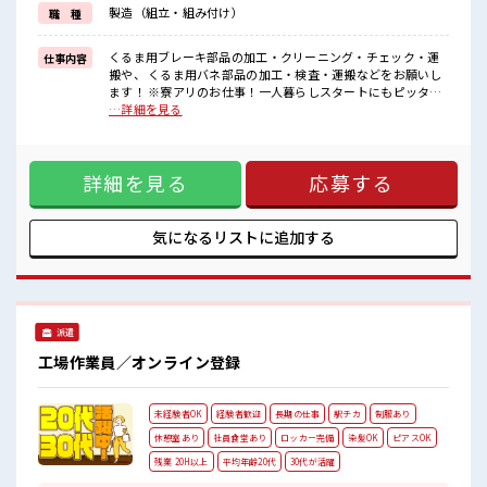
寮から電車で仕事に向かって駅についたら降りてすぐ！
製造（組立・組み付け）
職 種
■職場の雰囲気
≪20代・30代の方活躍中≫
くるま用ブレーキ部品の加工・クリーニング・チェック・運
仕事内容
搬や、 くるま用バネ部品の加工・検査・運搬などをお願いし
残業もあるからシッカリ稼げます。
ます！ ※寮アリのお仕事！一人暮らしスタートにもピッタリ
キバツ過ぎはNGですが髪のカラー&ピアスOK♪
♪ ■お仕事PR 人気エリア・横浜市で1人暮らしデビュー！ 家
…詳細を見る
社員食堂・ロッカー・休憩室完備！
電付きの寮をご用意。 現地までの赴任交通費も規定支給しま
#ryo
す。 カップルやお友達との同居OK！ 主に車の部品を取り扱
う大手メーカー。 工場内は自動化が進んでいるため様々なキ
詳細を見る
応募する
カイがあります。 他にもプリペイド式の大きな食堂があり！
さらに便利な売店も付いてます♪ ロッカーも着替え用と現場
と1人につき2つを貸出中。 そして1番は最寄駅から徒歩5分と
いう好立地！ 寮から電車で仕事に向かって駅についたら降り
気になるリストに
追加する
てすぐ！ ■職場の雰囲気 ≪20代・30代の方活躍中≫ 残業も
あるからシッカリ稼げます。 キバツ過ぎはNGですが髪のカラ
ー&ピアスOK♪ 社員食堂・ロッカー・休憩室完備！ #ryo
派遣
工場作業員／オンライン登録
未経験者OK
経験者歓迎
長期の仕事
駅チカ
制服あり
休憩室あり
社員食堂あり
ロッカー完備
染髪OK
ピアスOK
残業 20H以上
平均年齢20代
30代が活躍