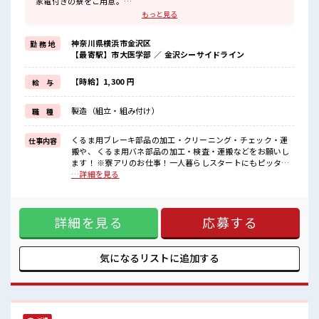
家電付きの寮をご用意。
現地までの赴任交通費も規定支給します。
もっと見る
カップルやお友達との同居OK！
主に車の部品を取り扱う大手メーカー。
神奈川県横浜市金沢区
勤 務 地
工場内は自動化が進んでいるため様々なキカイがあります。
【最寄駅】市大医学部 ／ 金沢シーサイドライン
他にもプリペイド式の大きな食堂があり！
さらに便利な売店も付いてます♪
ロッカーも着替え用と現場と1人につき2つを貸出中。
【時給】1,300 円
給 与
そして1番は最寄駅から徒歩5分という好立地！
寮から電車で仕事に向かって駅についたら降りてすぐ！
製造（組立・組み付け）
職 種
■職場の雰囲気
≪20代・30代の方活躍中≫
くるま用ブレーキ部品の加工・クリーニング・チェック・運
仕事内容
搬や、 くるま用バネ部品の加工・検査・運搬などをお願いし
残業もあるからシッカリ稼げます。
ます！ ※寮アリのお仕事！一人暮らしスタートにもピッタリ
キバツ過ぎはNGですが髪のカラー&ピアスOK♪
♪ ■お仕事PR 人気エリア・横浜市で1人暮らしデビュー！ 家
…詳細を見る
社員食堂・ロッカー・休憩室完備！
電付きの寮をご用意。 現地までの赴任交通費も規定支給しま
#ryo
す。 カップルやお友達との同居OK！ 主に車の部品を取り扱
う大手メーカー。 工場内は自動化が進んでいるため様々なキ
詳細を見る
応募する
カイがあります。 他にもプリペイド式の大きな食堂があり！
さらに便利な売店も付いてます♪ ロッカーも着替え用と現場
と1人につき2つを貸出中。 そして1番は最寄駅から徒歩5分と
いう好立地！ 寮から電車で仕事に向かって駅についたら降り
気になるリストに
追加する
てすぐ！ ■職場の雰囲気 ≪20代・30代の方活躍中≫ 残業も
あるからシッカリ稼げます。 キバツ過ぎはNGですが髪のカラ
ー&ピアスOK♪ 社員食堂・ロッカー・休憩室完備！ #ryo