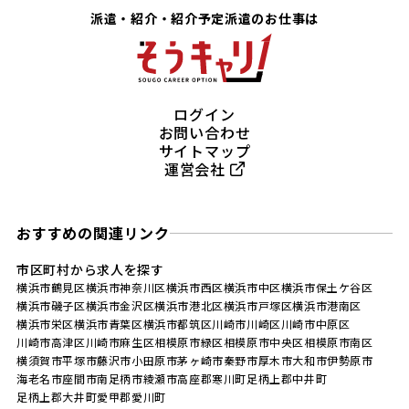
派遣・紹介・紹介予定派遣のお仕事は
ログイン
お問い合わせ
サイトマップ
運営会社
おすすめの関連リンク
市区町村から求人を探す
横浜市鶴見区
横浜市神奈川区
横浜市西区
横浜市中区
横浜市保土ケ谷区
横浜市磯子区
横浜市金沢区
横浜市港北区
横浜市戸塚区
横浜市港南区
横浜市栄区
横浜市青葉区
横浜市都筑区
川崎市川崎区
川崎市中原区
川崎市高津区
川崎市麻生区
相模原市緑区
相模原市中央区
相模原市南区
横須賀市
平塚市
藤沢市
小田原市
茅ヶ崎市
秦野市
厚木市
大和市
伊勢原市
海老名市
座間市
南足柄市
綾瀬市
高座郡寒川町
足柄上郡中井町
足柄上郡大井町
愛甲郡愛川町