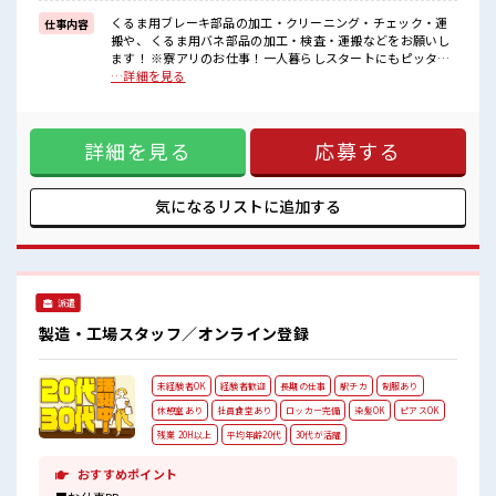
■職場の雰囲気
≪20代・30代の方活躍中≫
くるま用ブレーキ部品の加工・クリーニング・チェック・運
仕事内容
搬や、 くるま用バネ部品の加工・検査・運搬などをお願いし
残業もあるからシッカリ稼げます。
ます！ ※寮アリのお仕事！一人暮らしスタートにもピッタリ
キバツ過ぎはNGですが髪のカラー&ピアスOK♪
♪ ■お仕事PR 人気エリア・横浜市で1人暮らしデビュー！ 家
…詳細を見る
社員食堂・ロッカー・休憩室完備！
電付きの寮をご用意。 現地までの赴任交通費も規定支給しま
#ryo
す。 カップルやお友達との同居OK！ 主に車の部品を取り扱
う大手メーカー。 工場内は自動化が進んでいるため様々なキ
詳細を見る
応募する
カイがあります。 他にもプリペイド式の大きな食堂があり！
さらに便利な売店も付いてます♪ ロッカーも着替え用と現場
と1人につき2つを貸出中。 そして1番は最寄駅から徒歩5分と
いう好立地！ 寮から電車で仕事に向かって駅についたら降り
気になるリストに
追加する
てすぐ！ ■職場の雰囲気 ≪20代・30代の方活躍中≫ 残業も
あるからシッカリ稼げます。 キバツ過ぎはNGですが髪のカラ
ー&ピアスOK♪ 社員食堂・ロッカー・休憩室完備！ #ryo
派遣
製造・工場スタッフ／オンライン登録
未経験者OK
経験者歓迎
長期の仕事
駅チカ
制服あり
休憩室あり
社員食堂あり
ロッカー完備
染髪OK
ピアスOK
残業 20H以上
平均年齢20代
30代が活躍
おすすめポイント