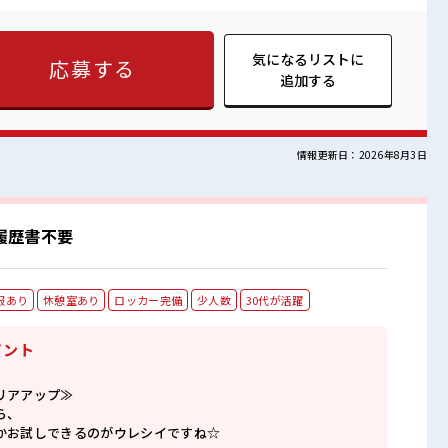
リハリを≫ 残業はほとんどナシ！ 場合によってはお願いすること
≫ 制服があるので、 毎日の服装の悩み解消♪ ■職場の雰囲
ケーションも取りやすい？ しっかり休める休憩室あり！ オンオ
気になるリストに
応募する
カーあり！ 安心してお仕事に集中♪
追加する
情報更新日：2026年8月3日
履歴書不要
服あり
休憩室あり
ロッカー完備
少人数
30代が活躍
イント
リアアップ≫
ら、
かお試しできるのがウレシイですね☆