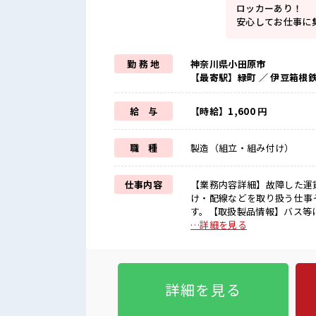
ロッカーあり！
安心してお仕事に
勤 務 地
神奈川県小田原市
【最寄駅】緑町 ／ 伊豆箱根
給 与
【時給】1,600 円
職 種
製造（組立・組み付け）
仕事内容
【業務内容詳細】故障した運
け・配線などを取り扱う仕事
す。【取扱製品情報】バス等に設置してある運賃箱 ■
≫ 紹介予定派遣だから、 自
…詳細を見る
遇≫ これまでの経験を活かし
という方もOK！ ≪時間にメ
もあります♪ ≪機能的な制服アリ
気 『少人数』だからコミュニ
詳細を見る
フの切替もできちゃう！ ロッ