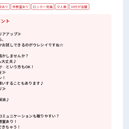
服あり
休憩室あり
ロッカー完備
少人数
30代が活躍
イント
リアアップ≫
ら、
かお試しできるのがウレシイですね☆
活かしませんか？
も大丈夫♪
け…という方もOK！
を≫
シ！
願いすることもあります♪
リ≫
解消♪
コミュニケーションも取りやすい？
憩室あり！
できちゃう！