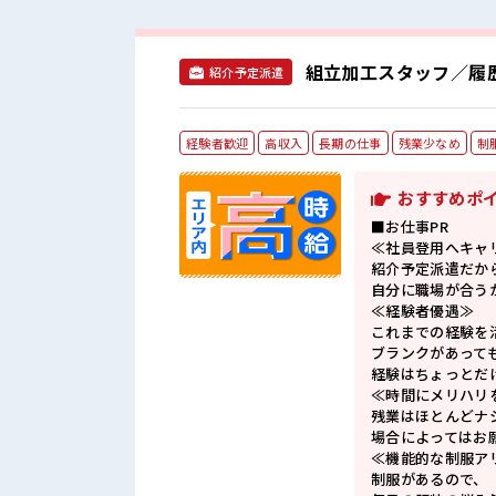
組立加工スタッフ／履
紹介予定派遣
経験者歓迎
高収入
長期の仕事
残業少なめ
制
おすすめポ
■お仕事PR
≪社員登用へキャ
紹介予定派遣だか
自分に職場が合う
≪経験者優遇≫
これまでの経験を
ブランクがあって
経験はちょっとだ
≪時間にメリハリ
残業はほとんどナ
場合によってはお
≪機能的な制服ア
制服があるので、