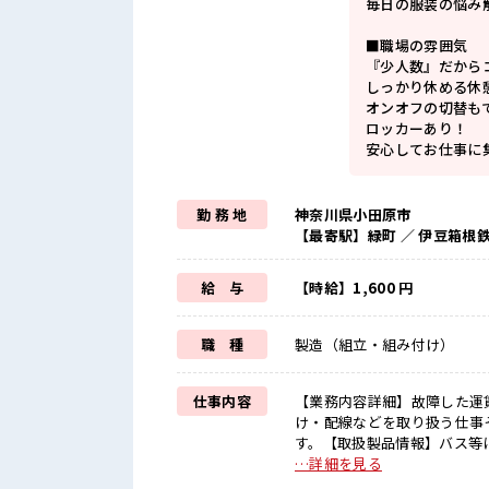
毎日の服装の悩み
■職場の雰囲気
『少人数』だから
しっかり休める休
オンオフの切替も
ロッカーあり！
安心してお仕事に
勤 務 地
神奈川県小田原市
【最寄駅】緑町 ／ 伊豆箱根
給 与
【時給】1,600 円
職 種
製造（組立・組み付け）
仕事内容
【業務内容詳細】故障した運
け・配線などを取り扱う仕事
す。【取扱製品情報】バス等に設置してある運賃箱 ■
≫ 紹介予定派遣だから、 自
…詳細を見る
遇≫ これまでの経験を活かし