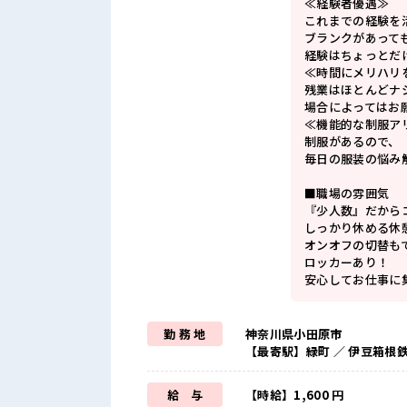
≪経験者優遇≫
これまでの経験を
ブランクがあって
経験はちょっとだ
≪時間にメリハリ
残業はほとんどナ
場合によってはお
≪機能的な制服ア
制服があるので、
毎日の服装の悩み
■職場の雰囲気
『少人数』だから
しっかり休める休
オンオフの切替も
ロッカーあり！
安心してお仕事に
勤 務 地
神奈川県小田原市
【最寄駅】緑町 ／ 伊豆箱根
給 与
【時給】1,600 円