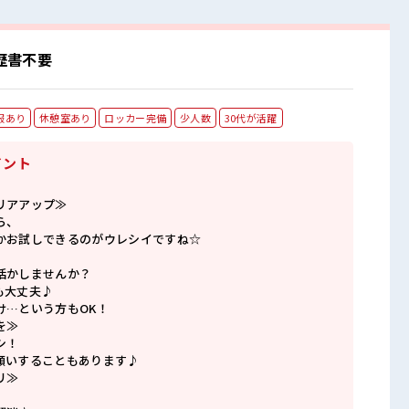
歴書不要
服あり
休憩室あり
ロッカー完備
少人数
30代が活躍
イント
リアアップ≫
ら、
かお試しできるのがウレシイですね☆
活かしませんか？
も大丈夫♪
け…という方もOK！
を≫
シ！
願いすることもあります♪
リ≫