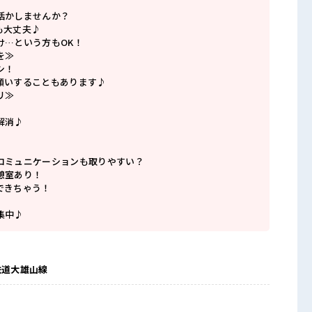
活かしませんか？
も大丈夫♪
け…という方もOK！
を≫
シ！
願いすることもあります♪
リ≫
解消♪
コミュニケーションも取りやすい？
憩室あり！
できちゃう！
集中♪
鉄道大雄山線