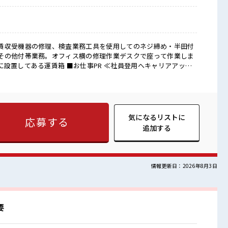
賃収受機器の修理、検査業務工具を使用してのネジ締め・半田付
その他付帯業務。オフィス横の修理作業デスクで座って作業しま
お仕事PR ≪社員登用へキャリアアップ
分に職場が合うかお試しできるのがウレシイですね☆ ≪経験者優
ませんか？ ブランクがあっても大丈夫♪ 経験はちょっとだけ…
リハリを≫ 残業はほとんどナシ！ 場合によってはお願いすること
≫ 制服があるので、 毎日の服装の悩み解消♪ ■職場の雰囲
ケーションも取りやすい？ しっかり休める休憩室あり！ オンオ
気になるリストに
応募する
カーあり！ 安心してお仕事に集中♪
追加する
情報更新日：2026年8月3日
要