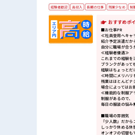
経験者歓迎
高収入
長期の仕事
残業少なめ
制
おすすめポ
■お仕事PR
≪社員登用へキャ
紹介予定派遣だか
自分に職場が合う
≪経験者優遇≫
これまでの経験を
ブランクがあって
経験はちょっとだ
≪時間にメリハリ
残業はほとんどナ
場合によってはお
≪機能的な制服ア
制服があるので、
毎日の服装の悩み
■職場の雰囲気
『少人数』だから
しっかり休める休
オンオフの切替も