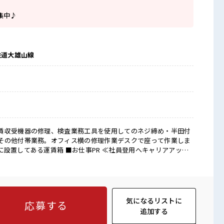
集中♪
鉄道大雄山線
賃収受機器の修理、検査業務工具を使用してのネジ締め・半田付
その他付帯業務。オフィス横の修理作業デスクで座って作業しま
お仕事PR ≪社員登用へキャリアアップ
分に職場が合うかお試しできるのがウレシイですね☆ ≪経験者優
ませんか？ ブランクがあっても大丈夫♪ 経験はちょっとだけ…
リハリを≫ 残業はほとんどナシ！ 場合によってはお願いすること
≫ 制服があるので、 毎日の服装の悩み解消♪ ■職場の雰囲
ケーションも取りやすい？ しっかり休める休憩室あり！ オンオ
気になるリストに
応募する
カーあり！ 安心してお仕事に集中♪
追加する