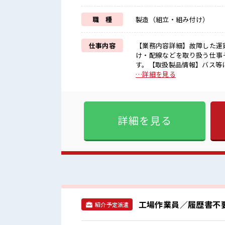
職 種
製造（組立・組み付け）
仕事内容
【業務内容詳細】故障した運
け・配線などを取り扱う仕事
す。【取扱製品情報】バス等に設置してある運賃箱 ■
≫ 紹介予定派遣だから、 自
…詳細を見る
遇≫ これまでの経験を活かし
という方もOK！ ≪時間にメ
もあります♪ ≪機能的な制服アリ
気 『少人数』だからコミュニ
詳細を見る
フの切替もできちゃう！ ロッ
工場作業員／履歴書不
紹介予定派遣