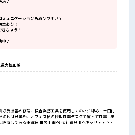
解消♪
コミュニケーションも取りやすい？
憩室あり！
できちゃう！
集中♪
鉄道大雄山線
賃収受機器の修理、検査業務工具を使用してのネジ締め・半田付
その他付帯業務。オフィス横の修理作業デスクで座って作業しま
お仕事PR ≪社員登用へキャリアアップ
分に職場が合うかお試しできるのがウレシイですね☆ ≪経験者優
ませんか？ ブランクがあっても大丈夫♪ 経験はちょっとだけ…