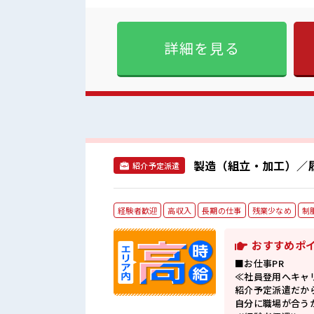
という方もOK！ ≪時間にメ
もあります♪ ≪機能的な制服アリ
気 『少人数』だからコミュニ
詳細を見る
フの切替もできちゃう！ ロッ
製造（組立・加工）／
紹介予定派遣
経験者歓迎
高収入
長期の仕事
残業少なめ
制
おすすめポ
■お仕事PR
≪社員登用へキャ
紹介予定派遣だか
自分に職場が合う