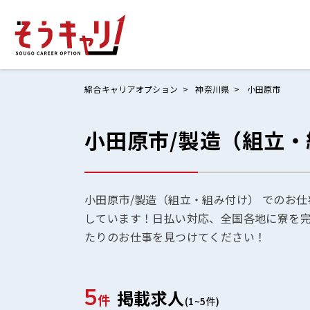
綜合キャリアオプション
神奈川県
小田原市
小田原市/製造（組立
ホームにもど
お仕事検索
お気に入りリ
小田原市/製造（組立・組み付け） でのお仕
しています！日払い対応、全国各地に寮を
お問い合わせ
たりのお仕事を見つけてください！
5
掲載求人
ログイン
件
(1~5件)