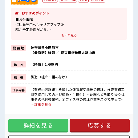
おすすめポイント
■お仕事PR
≪社員登用へキャリアアップ≫
紹介予定派遣だから、
自分に職場が合うかお試しできるのがウレシイですね☆
もっと見る
≪経験者優遇≫
これまでの経験を活かしませんか？
神奈川県小田原市
勤 務 地
ブランクがあっても大丈夫♪
【最寄駅】緑町 ／ 伊豆箱根鉄道大雄山線
経験はちょっとだけ…という方もOK！
≪時間にメリハリを≫
残業はほとんどナシ！
【時給】1,600 円
給 与
場合によってはお願いすることもあります♪
≪機能的な制服アリ≫
製造（組立・組み付け）
職 種
制服があるので、
毎日の服装の悩み解消♪
【業務内容詳細】故障した運賃収受機器の修理、検査業務工
仕事内容
■職場の雰囲気
具を使用してのネジ締め・半田付け・配線などを取り扱う仕
『少人数』だからコミュニケーションも取りやすい？
事その他付帯業務。オフィス横の修理作業デスクで座って作
しっかり休める休憩室あり！
業します。【取扱製品情報】バス等に設置してある運賃箱 ■
…詳細を見る
オンオフの切替もできちゃう！
お仕事PR ≪社員登用へキャリアアップ≫ 紹介予定派遣だか
ロッカーあり！
ら、 自分に職場が合うかお試しできるのがウレシイですね☆
安心してお仕事に集中♪
≪経験者優遇≫ これまでの経験を活かしませんか？ ブランク
詳細を見る
応募する
があっても大丈夫♪ 経験はちょっとだけ…という方もOK！
≪時間にメリハリを≫ 残業はほとんどナシ！ 場合によっては
お願いすることもあります♪ ≪機能的な制服アリ≫ 制服があ