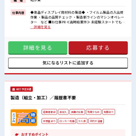
職 種
新しいことにチャレンジするのは不安だけど、
しっかり働く環境が整っています！
イチからスキルUP・ステップUP目指していきましょう！！
◆液晶ディスプレイ用材料の製造◆ ・フイルム製品の入出荷
仕事内容
作業 ・製品の品質チェック ・製造新ラインのマシンオペレー
■職場の雰囲気
ター など ■お仕事PR ≪高時給案件≫ 未経験スタートでも時
『少人数』だからコミュニケーションも取りやすい！
給1800円～スタート！ ≪適度な残業でお給料UP≫ 残業は月
…詳細を見る
明るすぎたり奇抜過ぎなければヘアカラーOK！
20時間未満でほどよく稼げます♪ ≪髪色自由で自分らしく働
休憩室完備でランチや休憩も充実しそう♪
く≫ 明るすぎたり奇抜でなければ基本的に自由！ ≪未経験の
高収入もバッチリ目指せますよ★
方も大カンゲイ≫ 新しいことにチャレンジするのは不安だけ
詳細を見る
応募する
ど、 しっかり働く環境が整っています！ イチからスキルUP・
ステップUP目指していきましょう！！ ■職場の雰囲気 『少人
数』だからコミュニケーションも取りやすい！ 明るすぎたり
奇抜過ぎなければヘアカラーOK！ 休憩室完備でランチや休憩
気になるリストに
追加する
も充実しそう♪ 高収入もバッチリ目指せますよ★
紹介予定派遣
製造（組立・加工）／履歴書不要
経験者歓迎
高収入
長期の仕事
残業少なめ
制服あり
休憩室あり
ロッカー完備
少人数
30代が活躍
おすすめポイント