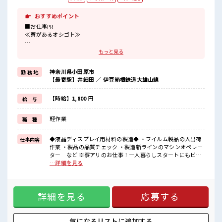
おすすめポイント
■お仕事PR
≪寮があるオシゴト≫
ワンルーム寮が0円！
もっと見る
「このお仕事の条件いいのに勤務地までちょっと遠くて…」という
方にもオススメ！
神奈川県小田原市
勤 務 地
寮付きのお仕事なのでそんな心配はほぼナシ！
【最寄駅】井細田 ／ 伊豆箱根鉄道大雄山線
≪高時給案件≫
未経験スタートでも時給1800円～スタート！
【時給】1,800 円
給 与
≪適度な残業でお給料UP≫
軽作業
職 種
残業は月20時間未満でほどよく稼げます♪
≪未経験の方も大カンゲイ≫
◆液晶ディスプレイ用材料の製造◆ ・フイルム製品の入出荷
仕事内容
新しいことにチャレンジするのは不安だけど、
作業 ・製品の品質チェック ・製造新ラインのマシンオペレー
しっかり働く環境が整っています！
ター など ※寮アリのお仕事！一人暮らしスタートにもピッ
イチからスキルUP・ステップUP目指していきましょう！！
タリ♪ ■お仕事PR ≪寮があるオシゴト≫ ワンルーム寮が0
…詳細を見る
円！ 「このお仕事の条件いいのに勤務地までちょっと遠く
■職場の雰囲気
て…」という方にもオススメ！ 寮付きのお仕事なのでそんな
『少人数』だからコミュニケーションも取りやすい◎
心配はほぼナシ！ ≪高時給案件≫ 未経験スタートでも時給
明るすぎたり奇抜過ぎなければヘアカラーOK！
詳細を見る
応募する
1800円～スタート！ ≪適度な残業でお給料UP≫ 残業は月20
休憩室完備でランチや休憩も充実しそう♪
時間未満でほどよく稼げます♪ ≪未経験の方も大カンゲイ≫
高収入もバッチリ目指せますよ！
新しいことにチャレンジするのは不安だけど、 しっかり働く
#ryo
環境が整っています！ イチからスキルUP・ステップUP目指
気になるリストに
追加する