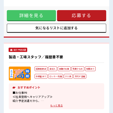
明るすぎたり奇抜過ぎなければヘアカラーOK！
20時間未満でほどよく稼げます♪ ≪髪色自由で自分らしく働
休憩室完備でランチや休憩も充実しそう♪
く≫ 明るすぎたり奇抜でなければ基本的に自由！ ≪未経験の
高収入もバッチリ目指せますよ★
方も大カンゲイ≫ 新しいことにチャレンジするのは不安だけ
詳細を見る
応募する
ど、 しっかり働く環境が整っています！ イチからスキルUP・
ステップUP目指していきましょう！！ ■職場の雰囲気 『少人
数』だからコミュニケーションも取りやすい！ 明るすぎたり
奇抜過ぎなければヘアカラーOK！ 休憩室完備でランチや休憩
気になるリストに
追加する
も充実しそう♪ 高収入もバッチリ目指せますよ★
紹介予定派遣
製造・工場スタッフ／履歴書不要
経験者歓迎
高収入
長期の仕事
残業少なめ
制服あり
休憩室あり
ロッカー完備
少人数
30代が活躍
おすすめポイント
■お仕事PR
≪社員登用へキャリアアップ≫
紹介予定派遣だから、
自分に職場が合うかお試しできるのがウレシイですね☆
もっと見る
≪経験者優遇≫
これまでの経験を活かしませんか？