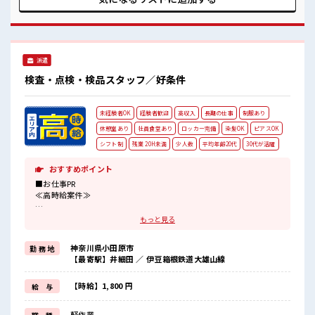
していきましょう！！ ■職場の雰囲気 『少人数』だからコミ
ュニケーションも取りやすい◎ 明るすぎたり奇抜過ぎなけれ
ばヘアカラーOK！ 休憩室完備でランチや休憩も充実しそう♪
高収入もバッチリ目指せますよ！ #ryo
派遣
検査・点検・検品スタッフ／好条件
未経験者OK
経験者歓迎
高収入
長期の仕事
制服あり
休憩室あり
社員食堂あり
ロッカー完備
染髪OK
ピアスOK
シフト制
残業 20H未満
少人数
平均年齢20代
30代が活躍
おすすめポイント
■お仕事PR
≪高時給案件≫
未経験スタートでも時給1800円～スタート！
もっと見る
≪適度な残業でお給料UP≫
神奈川県小田原市
勤 務 地
残業は月20時間未満でほどよく稼げます♪
【最寄駅】井細田 ／ 伊豆箱根鉄道大雄山線
≪髪色自由で自分らしく働く≫
明るすぎたり奇抜でなければ基本的に自由！
【時給】1,800 円
給 与
≪未経験の方も大カンゲイ≫
軽作業