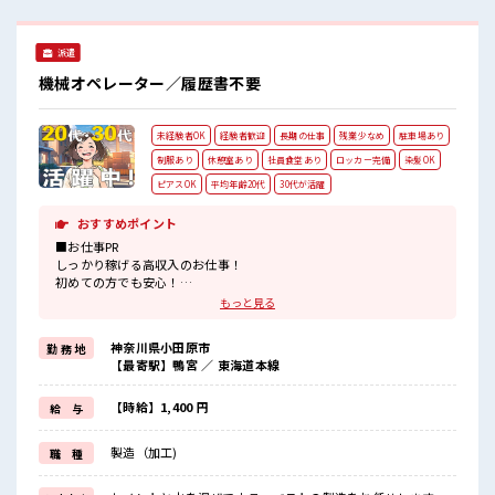
心してお仕事に集中♪
派遣
機械オペレーター／履歴書不要
未経験者OK
経験者歓迎
長期の仕事
残業少なめ
駐車場あり
制服あり
休憩室あり
社員食堂あり
ロッカー完備
染髪OK
ピアスOK
平均年齢20代
30代が活躍
おすすめポイント
■お仕事PR
しっかり稼げる高収入のお仕事！
初めての方でも安心！
担当がしっかりバックアップします。
もっと見る
≪こんな方にオススメ≫
・製造業の工場勤務に興味がある方。
神奈川県小田原市
勤 務 地
・高収入で働きたい方。
【最寄駅】鴨宮 ／ 東海道本線
・担当者のサポートが必要な方。
≪稼ぎたい人向け≫
高収入を希望される方にオススメ。
【時給】1,400 円
給 与
残業は月20時間以上あります♪
≪機能的な制服アリ≫
製造（加工)
職 種
制服があるので事前準備不要♪
■職場の雰囲気