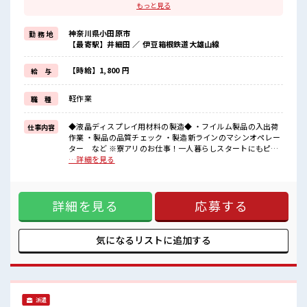
ワンルーム寮が0円！
もっと見る
「このお仕事の条件いいのに勤務地までちょっと遠くて…」という
方にもオススメ！
神奈川県小田原市
勤 務 地
寮付きのお仕事なのでそんな心配はほぼナシ！
【最寄駅】井細田 ／ 伊豆箱根鉄道大雄山線
≪高時給案件≫
未経験スタートでも時給1800円～スタート！
【時給】1,800 円
給 与
≪適度な残業でお給料UP≫
軽作業
職 種
残業は月20時間未満でほどよく稼げます♪
≪未経験の方も大カンゲイ≫
◆液晶ディスプレイ用材料の製造◆ ・フイルム製品の入出荷
仕事内容
新しいことにチャレンジするのは不安だけど、
作業 ・製品の品質チェック ・製造新ラインのマシンオペレー
しっかり働く環境が整っています！
ター など ※寮アリのお仕事！一人暮らしスタートにもピッ
イチからスキルUP・ステップUP目指していきましょう！！
タリ♪ ■お仕事PR ≪寮があるオシゴト≫ ワンルーム寮が0
…詳細を見る
円！ 「このお仕事の条件いいのに勤務地までちょっと遠く
■職場の雰囲気
て…」という方にもオススメ！ 寮付きのお仕事なのでそんな
『少人数』だからコミュニケーションも取りやすい◎
心配はほぼナシ！ ≪高時給案件≫ 未経験スタートでも時給
明るすぎたり奇抜過ぎなければヘアカラーOK！
詳細を見る
応募する
1800円～スタート！ ≪適度な残業でお給料UP≫ 残業は月20
休憩室完備でランチや休憩も充実しそう♪
時間未満でほどよく稼げます♪ ≪未経験の方も大カンゲイ≫
高収入もバッチリ目指せますよ！
新しいことにチャレンジするのは不安だけど、 しっかり働く
#ryo
環境が整っています！ イチからスキルUP・ステップUP目指
気になるリストに
追加する
していきましょう！！ ■職場の雰囲気 『少人数』だからコミ
ュニケーションも取りやすい◎ 明るすぎたり奇抜過ぎなけれ
ばヘアカラーOK！ 休憩室完備でランチや休憩も充実しそう♪
高収入もバッチリ目指せますよ！ #ryo
派遣