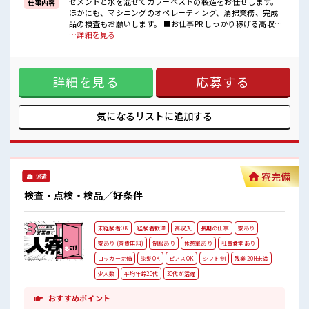
セメントと水を混ぜてカラーベストの製造をお任せします。
仕事内容
《20代・30代のスタッフさん活躍中》
ほかにも、マシニングのオペレーティング、清掃業務、完成
メニュー豊富な社員食堂あり！
品の検査もお願いします。 ■お仕事PR しっかり稼げる高収入
ドリンクサーバー無料♪
のお仕事！ 初めての方でも安心！ 担当がしっかりバックアッ
…詳細を見る
コンビニ徒歩圏内！
プします。 ≪こんな方にオススメ≫ ・製造業の工場勤務に興
無料駐車場・ロッカー・休憩室・喫煙所完備！
味がある方。 ・高収入で働きたい方。 ・担当者のサポートが
必要な方。 ≪稼ぎたい人向け≫ 高収入を希望される方にオス
詳細を見る
応募する
スメ。 残業は月20時間以上あります♪ ≪機能的な制服アリ≫
制服があるので事前準備不要♪ ■職場の雰囲気 《20代・30代
のスタッフさん活躍中》 メニュー豊富な社員食堂あり！ ドリ
ンクサーバー無料♪ コンビニ徒歩圏内！ 無料駐車場・ロッカ
気になるリストに
追加する
ー・休憩室・喫煙所完備！
寮完備
派遣
検査・点検・検品／好条件
未経験者OK
経験者歓迎
高収入
長期の仕事
寮あり
寮あり (寮費無料)
制服あり
休憩室あり
社員食堂あり
ロッカー完備
染髪OK
ピアスOK
シフト制
残業 20H未満
少人数
平均年齢20代
30代が活躍
おすすめポイント