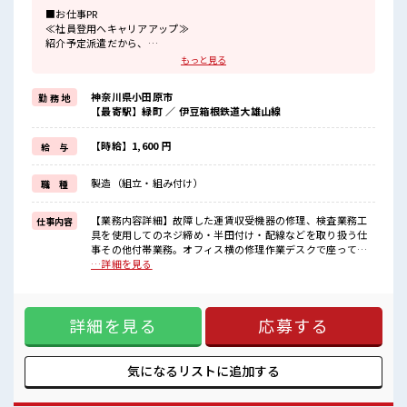
■お仕事PR
≪社員登用へキャリアアップ≫
紹介予定派遣だから、
自分に職場が合うかお試しできるのがウレシイですね☆
もっと見る
≪経験者優遇≫
これまでの経験を活かしませんか？
神奈川県小田原市
勤 務 地
ブランクがあっても大丈夫♪
【最寄駅】緑町 ／ 伊豆箱根鉄道大雄山線
経験はちょっとだけ…という方もOK！
≪時間にメリハリを≫
残業はほとんどナシ！
【時給】1,600 円
給 与
場合によってはお願いすることもあります♪
≪機能的な制服アリ≫
製造（組立・組み付け）
職 種
制服があるので、
毎日の服装の悩み解消♪
【業務内容詳細】故障した運賃収受機器の修理、検査業務工
仕事内容
■職場の雰囲気
具を使用してのネジ締め・半田付け・配線などを取り扱う仕
『少人数』だからコミュニケーションも取りやすい？
事その他付帯業務。オフィス横の修理作業デスクで座って作
しっかり休める休憩室あり！
業します。【取扱製品情報】バス等に設置してある運賃箱 ■
…詳細を見る
オンオフの切替もできちゃう！
お仕事PR ≪社員登用へキャリアアップ≫ 紹介予定派遣だか
ロッカーあり！
ら、 自分に職場が合うかお試しできるのがウレシイですね☆
安心してお仕事に集中♪
≪経験者優遇≫ これまでの経験を活かしませんか？ ブランク
詳細を見る
応募する
があっても大丈夫♪ 経験はちょっとだけ…という方もOK！
≪時間にメリハリを≫ 残業はほとんどナシ！ 場合によっては
お願いすることもあります♪ ≪機能的な制服アリ≫ 制服があ
るので、 毎日の服装の悩み解消♪ ■職場の雰囲気 『少人数』
気になるリストに
追加する
だからコミュニケーションも取りやすい？ しっかり休める休
憩室あり！ オンオフの切替もできちゃう！ ロッカーあり！ 安