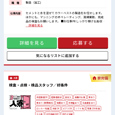
製造（加工)
職 種
制服があるので事前準備不要♪
■職場の雰囲気
セメントと水を混ぜてカラーベストの製造をお任せします。
仕事内容
《20代・30代のスタッフさん活躍中》
ほかにも、マシニングのオペレーティング、清掃業務、完成
メニュー豊富な社員食堂あり！
品の検査もお願いします。 ■お仕事PR しっかり稼げる高収入
ドリンクサーバー無料♪
のお仕事！ 初めての方でも安心！ 担当がしっかりバックアッ
…詳細を見る
コンビニ徒歩圏内！
プします。 ≪こんな方にオススメ≫ ・製造業の工場勤務に興
無料駐車場・ロッカー・休憩室・喫煙所完備！
味がある方。 ・高収入で働きたい方。 ・担当者のサポートが
必要な方。 ≪稼ぎたい人向け≫ 高収入を希望される方にオス
詳細を見る
応募する
スメ。 残業は月20時間以上あります♪ ≪機能的な制服アリ≫
制服があるので事前準備不要♪ ■職場の雰囲気 《20代・30代
のスタッフさん活躍中》 メニュー豊富な社員食堂あり！ ドリ
ンクサーバー無料♪ コンビニ徒歩圏内！ 無料駐車場・ロッカ
気になるリストに
追加する
ー・休憩室・喫煙所完備！
寮完備
派遣
検査・点検・検品スタッフ／好条件
未経験者OK
経験者歓迎
高収入
長期の仕事
寮あり
寮あり (寮費無料)
制服あり
休憩室あり
社員食堂あり
ロッカー完備
染髪OK
ピアスOK
シフト制
残業 20H未満
少人数
平均年齢20代
30代が活躍