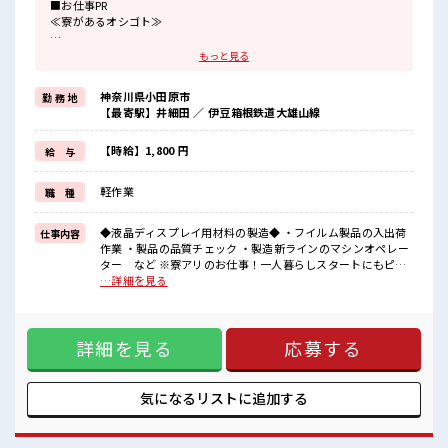
■お仕事PR
≪寮があるオシゴト≫
ワンルーム寮が0円！
もっと見る
「このお仕事の条件いいのに勤務地までちょっと遠くて…」という
方にもオススメ！
神奈川県小田原市
勤 務 地
寮付きのお仕事なのでそんな心配はほぼナシ！
【最寄駅】井細田 ／ 伊豆箱根鉄道大雄山線
≪高時給案件≫
未経験スタートでも時給1800円～スタート！
【時給】1,800 円
給 与
≪適度な残業でお給料UP≫
軽作業
職 種
残業は月20時間未満でほどよく稼げます♪
≪未経験の方も大カンゲイ≫
◆液晶ディスプレイ用材料の製造◆ ・フイルム製品の入出荷
仕事内容
新しいことにチャレンジするのは不安だけど、
作業 ・製品の品質チェック ・製造新ラインのマシンオペレー
しっかり働く環境が整っています！
ター など ※寮アリのお仕事！一人暮らしスタートにもピッ
イチからスキルUP・ステップUP目指していきましょう！！
タリ♪ ■お仕事PR ≪寮があるオシゴト≫ ワンルーム寮が0
…詳細を見る
円！ 「このお仕事の条件いいのに勤務地までちょっと遠く
■職場の雰囲気
て…」という方にもオススメ！ 寮付きのお仕事なのでそんな
『少人数』だからコミュニケーションも取りやすい◎
心配はほぼナシ！ ≪高時給案件≫ 未経験スタートでも時給
明るすぎたり奇抜過ぎなければヘアカラーOK！
詳細を見る
応募する
1800円～スタート！ ≪適度な残業でお給料UP≫ 残業は月20
休憩室完備でランチや休憩も充実しそう♪
時間未満でほどよく稼げます♪ ≪未経験の方も大カンゲイ≫
高収入もバッチリ目指せますよ！
新しいことにチャレンジするのは不安だけど、 しっかり働く
#ryo
環境が整っています！ イチからスキルUP・ステップUP目指
気になるリストに
追加する
していきましょう！！ ■職場の雰囲気 『少人数』だからコミ
ュニケーションも取りやすい◎ 明るすぎたり奇抜過ぎなけれ
ばヘアカラーOK！ 休憩室完備でランチや休憩も充実しそう♪