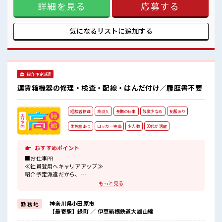
詳細を見る
応募する
ど、 しっかり働く環境が整っています！ イチからスキルUP・
ステップUP目指していきましょう！！ ■職場の雰囲気 『少人
数』だからコミュニケーションも取りやすい！ 明るすぎたり
奇抜過ぎなければヘアカラーOK！ 休憩室完備でランチや休憩
気になるリストに
追加する
も充実しそう♪ 高収入もバッチリ目指せますよ★
紹介予定派遣
運賃箱機器の修理・検査・配線・はんだ付け／履歴書不要
経験者歓迎
高収入
長期の仕事
残業少なめ
制服あり
休憩室あり
ロッカー完備
少人数
30代が活躍
おすすめポイント
■お仕事PR
≪社員登用へキャリアアップ≫
紹介予定派遣だから、
自分に職場が合うかお試しできるのがウレシイですね☆
もっと見る
≪経験者優遇≫
これまでの経験を活かしませんか？
神奈川県小田原市
勤 務 地
ブランクがあっても大丈夫♪
【最寄駅】緑町 ／ 伊豆箱根鉄道大雄山線
経験はちょっとだけ…という方もOK！
≪時間にメリハリを≫