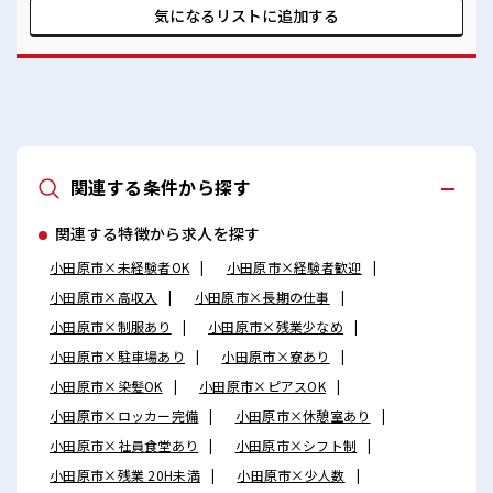
#ryo
環境が整っています！ イチからスキルUP・ステップUP目指
気になるリストに
追加する
していきましょう！！ ■職場の雰囲気 『少人数』だからコミ
ュニケーションも取りやすい◎ 明るすぎたり奇抜過ぎなけれ
ばヘアカラーOK！ 休憩室完備でランチや休憩も充実しそう♪
高収入もバッチリ目指せますよ！ #ryo
関連する条件から探す
関連する特徴から求人を探す
小田原市×未経験者OK
小田原市×経験者歓迎
小田原市×高収入
小田原市×長期の仕事
小田原市×制服あり
小田原市×残業少なめ
小田原市×駐車場あり
小田原市×寮あり
小田原市×染髪OK
小田原市×ピアスOK
小田原市×ロッカー完備
小田原市×休憩室あり
小田原市×社員食堂あり
小田原市×シフト制
小田原市×残業 20H未満
小田原市×少人数