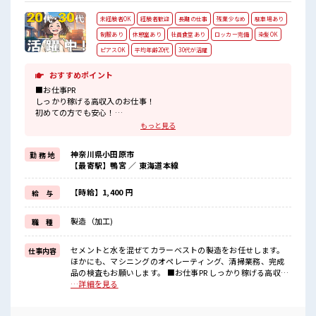
未経験者OK
経験者歓迎
長期の仕事
残業少なめ
駐車場あり
制服あり
休憩室あり
社員食堂あり
ロッカー完備
染髪OK
ピアスOK
平均年齢20代
30代が活躍
おすすめポイント
■お仕事PR
しっかり稼げる高収入のお仕事！
初めての方でも安心！
担当がしっかりバックアップします。
もっと見る
≪こんな方にオススメ≫
・製造業の工場勤務に興味がある方。
神奈川県小田原市
勤 務 地
・高収入で働きたい方。
【最寄駅】鴨宮 ／ 東海道本線
・担当者のサポートが必要な方。
≪稼ぎたい人向け≫
高収入を希望される方にオススメ。
【時給】1,400 円
給 与
残業は月20時間以上あります♪
≪機能的な制服アリ≫
製造（加工)
職 種
制服があるので事前準備不要♪
■職場の雰囲気
セメントと水を混ぜてカラーベストの製造をお任せします。
仕事内容
《20代・30代のスタッフさん活躍中》
ほかにも、マシニングのオペレーティング、清掃業務、完成
メニュー豊富な社員食堂あり！
品の検査もお願いします。 ■お仕事PR しっかり稼げる高収入
ドリンクサーバー無料♪
のお仕事！ 初めての方でも安心！ 担当がしっかりバックアッ
…詳細を見る
コンビニ徒歩圏内！
プします。 ≪こんな方にオススメ≫ ・製造業の工場勤務に興
無料駐車場・ロッカー・休憩室・喫煙所完備！
味がある方。 ・高収入で働きたい方。 ・担当者のサポートが