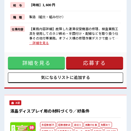
残業はほとんどナシ！
【時給】1,600 円
給 与
場合によってはお願いすることもあります♪
≪機能的な制服アリ≫
製造（組立・組み付け）
職 種
制服があるので、
毎日の服装の悩み解消♪
【業務内容詳細】故障した運賃収受機器の修理、検査業務工
仕事内容
■職場の雰囲気
具を使用してのネジ締め・半田付け・配線などを取り扱う仕
『少人数』だからコミュニケーションも取りやすい？
事その他付帯業務。オフィス横の修理作業デスクで座って作
しっかり休める休憩室あり！
業します。【取扱製品情報】バス等に設置してある運賃箱 ■
…詳細を見る
オンオフの切替もできちゃう！
お仕事PR ≪社員登用へキャリアアップ≫ 紹介予定派遣だか
ロッカーあり！
ら、 自分に職場が合うかお試しできるのがウレシイですね☆
安心してお仕事に集中♪
≪経験者優遇≫ これまでの経験を活かしませんか？ ブランク
詳細を見る
応募する
があっても大丈夫♪ 経験はちょっとだけ…という方もOK！
≪時間にメリハリを≫ 残業はほとんどナシ！ 場合によっては
お願いすることもあります♪ ≪機能的な制服アリ≫ 制服があ
るので、 毎日の服装の悩み解消♪ ■職場の雰囲気 『少人数』
気になるリストに
追加する
だからコミュニケーションも取りやすい？ しっかり休める休
憩室あり！ オンオフの切替もできちゃう！ ロッカーあり！ 安
心してお仕事に集中♪
派遣
液晶ディスプレイ用の材料づくり／好条件
未経験者OK
経験者歓迎
高収入
長期の仕事
制服あり