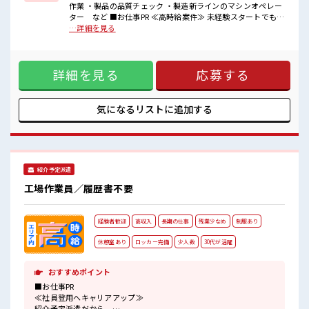
作業 ・製品の品質チェック ・製造新ラインのマシンオペレー
■職場の雰囲気
ター など ■お仕事PR ≪高時給案件≫ 未経験スタートでも時
『少人数』だからコミュニケーションも取りやすい！
給1800円～スタート！ ≪適度な残業でお給料UP≫ 残業は月
…詳細を見る
明るすぎたり奇抜過ぎなければヘアカラーOK！
20時間未満でほどよく稼げます♪ ≪髪色自由で自分らしく働
休憩室完備でランチや休憩も充実しそう♪
く≫ 明るすぎたり奇抜でなければ基本的に自由！ ≪未経験の
高収入もバッチリ目指せますよ★
方も大カンゲイ≫ 新しいことにチャレンジするのは不安だけ
詳細を見る
応募する
ど、 しっかり働く環境が整っています！ イチからスキルUP・
ステップUP目指していきましょう！！ ■職場の雰囲気 『少人
数』だからコミュニケーションも取りやすい！ 明るすぎたり
奇抜過ぎなければヘアカラーOK！ 休憩室完備でランチや休憩
気になるリストに
追加する
も充実しそう♪ 高収入もバッチリ目指せますよ★
紹介予定派遣
工場作業員／履歴書不要
経験者歓迎
高収入
長期の仕事
残業少なめ
制服あり
休憩室あり
ロッカー完備
少人数
30代が活躍
おすすめポイント
■お仕事PR
≪社員登用へキャリアアップ≫
紹介予定派遣だから、