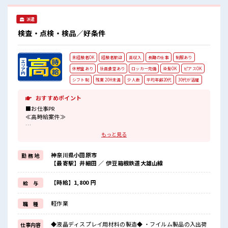
高収入もバッチリ目指せますよ！ #ryo
派遣
検査・点検・検品／好条件
未経験者OK
経験者歓迎
高収入
長期の仕事
制服あり
休憩室あり
社員食堂あり
ロッカー完備
染髪OK
ピアスOK
シフト制
残業 20H未満
少人数
平均年齢20代
30代が活躍
おすすめポイント
■お仕事PR
≪高時給案件≫
未経験スタートでも時給1800円～スタート！
もっと見る
≪適度な残業でお給料UP≫
神奈川県小田原市
勤 務 地
残業は月20時間未満でほどよく稼げます♪
【最寄駅】井細田 ／ 伊豆箱根鉄道大雄山線
≪髪色自由で自分らしく働く≫
明るすぎたり奇抜でなければ基本的に自由！
【時給】1,800 円
給 与
≪未経験の方も大カンゲイ≫
軽作業
職 種
新しいことにチャレンジするのは不安だけど、
しっかり働く環境が整っています！
イチからスキルUP・ステップUP目指していきましょう！！
◆液晶ディスプレイ用材料の製造◆ ・フイルム製品の入出荷
仕事内容