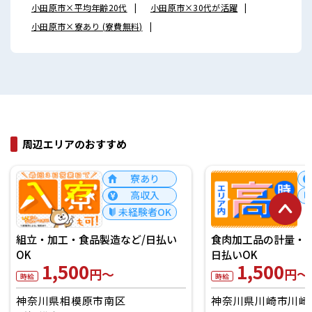
小田原市×平均年齢20代
小田原市×30代が活躍
小田原市×寮あり (寮費無料)
周辺エリアのおすすめ
寮あり
高収入
未経験者OK
組立・加工・食品製造など/日払い
食肉加工品の計量・梱
OK
日払いOK
1,500
1,500
円～
円～
時給
時給
神奈川県相模原市南区
神奈川県川崎市川崎