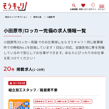
仕事検索
お気に入り
ログイン
メニュー
綜合キャリアオプション
神奈川県
小田原市
小田原市/ロッカー完備の求人情報一覧
小田原市/ロッカー完備 でのお仕事探しならそうキャリ！同じ就業場
所での時給No.1を目指しています！日払い対応、全国各地に寮を完備
しているので安心してお仕事ができます。あなたにぴったりのお仕事
を見つけてください！
20
掲載求人
件
(1~20件)
紹介予定派遣
組立加工スタッフ／履歴書不要
経験者歓迎
高収入
長期の仕事
残業少なめ
制服あり
休憩室あり
ロッカー完備
少人数
30代が活躍