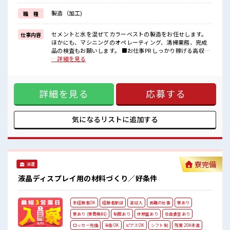
≪機能的な制服アリ≫
製造（加工)
職 種
制服があるので事前準備不要♪
■職場の雰囲気
セメントと水を混ぜてカラーベストの製造をお任せします。
仕事内容
《20代・30代のスタッフさん活躍中》
ほかにも、マシニングのオペレーティング、清掃業務、完成
メニュー豊富な社員食堂あり！
品の検査もお願いします。 ■お仕事PR しっかり稼げる高収入
ドリンクサーバー無料♪
のお仕事！ 初めての方でも安心！ 担当がしっかりバックアッ
…詳細を見る
コンビニ徒歩圏内！
プします。 ≪こんな方にオススメ≫ ・製造業の工場勤務に興
無料駐車場・ロッカー・休憩室・喫煙所完備！
味がある方。 ・高収入で働きたい方。 ・担当者のサポートが
必要な方。 ≪稼ぎたい人向け≫ 高収入を希望される方にオス
詳細を見る
応募する
スメ。 残業は月20時間以上あります♪ ≪機能的な制服アリ≫
制服があるので事前準備不要♪ ■職場の雰囲気 《20代・30代
のスタッフさん活躍中》 メニュー豊富な社員食堂あり！ ドリ
ンクサーバー無料♪ コンビニ徒歩圏内！ 無料駐車場・ロッカ
気になるリストに
追加する
ー・休憩室・喫煙所完備！
寮完備
派遣
液晶ディスプレイ用の材料づくり／好条件
未経験者OK
経験者歓迎
高収入
長期の仕事
寮あり
寮あり (寮費無料)
制服あり
休憩室あり
社員食堂あり
ロッカー完備
染髪OK
ピアスOK
シフト制
残業 20H未満