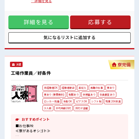
のお仕事！ 初めての方でも安心！ 担当がしっかりバックアッ
…詳細を見る
コンビニ徒歩圏内！
プします。 ≪こんな方にオススメ≫ ・製造業の工場勤務に興
無料駐車場・ロッカー・休憩室・喫煙所完備！
味がある方。 ・高収入で働きたい方。 ・担当者のサポートが
必要な方。 ≪稼ぎたい人向け≫ 高収入を希望される方にオス
詳細を見る
応募する
スメ。 残業は月20時間以上あります♪ ≪機能的な制服アリ≫
制服があるので事前準備不要♪ ■職場の雰囲気 《20代・30代
のスタッフさん活躍中》 メニュー豊富な社員食堂あり！ ドリ
ンクサーバー無料♪ コンビニ徒歩圏内！ 無料駐車場・ロッカ
気になるリストに
追加する
ー・休憩室・喫煙所完備！
寮完備
派遣
工場作業員／好条件
未経験者OK
経験者歓迎
高収入
長期の仕事
寮あり
寮あり (寮費無料)
制服あり
休憩室あり
社員食堂あり
ロッカー完備
染髪OK
ピアスOK
シフト制
残業 20H未満
少人数
平均年齢20代
30代が活躍
おすすめポイント
■お仕事PR
≪寮があるオシゴト≫