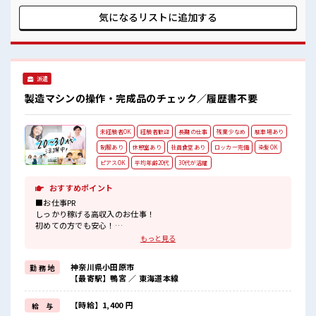
数』だからコミュニケーションも取りやすい！ 明るすぎたり
奇抜過ぎなければヘアカラーOK！ 休憩室完備でランチや休憩
気になるリストに
追加する
も充実しそう♪ 高収入もバッチリ目指せますよ★
派遣
製造マシンの操作・完成品のチェック／履歴書不要
未経験者OK
経験者歓迎
長期の仕事
残業少なめ
駐車場あり
制服あり
休憩室あり
社員食堂あり
ロッカー完備
染髪OK
ピアスOK
平均年齢20代
30代が活躍
おすすめポイント
■お仕事PR
しっかり稼げる高収入のお仕事！
初めての方でも安心！
担当がしっかりバックアップします。
もっと見る
≪こんな方にオススメ≫
・製造業の工場勤務に興味がある方。
神奈川県小田原市
勤 務 地
・高収入で働きたい方。
【最寄駅】鴨宮 ／ 東海道本線
・担当者のサポートが必要な方。
≪稼ぎたい人向け≫
高収入を希望される方にオススメ。
【時給】1,400 円
給 与
残業は月20時間以上あります♪