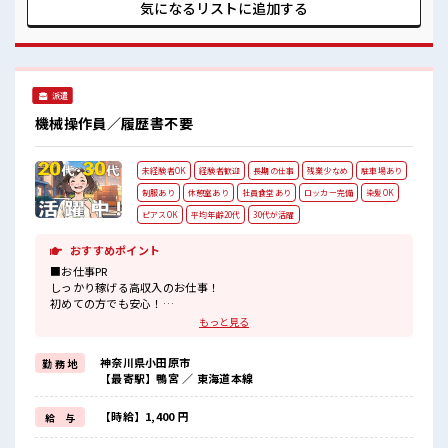
るので、 毎日の服装の悩み解消♪ ■職場の雰囲気 『少人数』
気になるリストに
追加する
だからコミュニケーションも取りやすい？ しっかり休める休
憩室あり！ オンオフの切替もできちゃう！ ロッカーあり！ 安
心してお仕事に集中♪
派遣
機械操作員／履歴書不要
未経験者OK
経験者歓迎
長期の仕事
残業少なめ
駐車場あり
制服あり
休憩室あり
社員食堂あり
ロッカー完備
染髪OK
ピアスOK
平均年齢20代
30代が活躍
おすすめポイント
■お仕事PR
しっかり稼げる高収入のお仕事！
初めての方でも安心！
担当がしっかりバックアップします。
もっと見る
≪こんな方にオススメ≫
・製造業の工場勤務に興味がある方。
神奈川県小田原市
勤 務 地
・高収入で働きたい方。
【最寄駅】鴨宮 ／ 東海道本線
・担当者のサポートが必要な方。
≪稼ぎたい人向け≫
高収入を希望される方にオススメ。
【時給】1,400 円
給 与
残業は月20時間以上あります♪
≪機能的な制服アリ≫