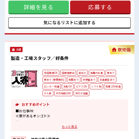
必要な方。 ≪稼ぎたい人向け≫ 高収入を希望される方にオス
詳細を見る
応募する
スメ。 残業は月20時間以上あります♪ ≪機能的な制服アリ≫
制服があるので事前準備不要♪ ■職場の雰囲気 《20代・30代
のスタッフさん活躍中》 メニュー豊富な社員食堂あり！ ドリ
ンクサーバー無料♪ コンビニ徒歩圏内！ 無料駐車場・ロッカ
気になるリストに
追加する
ー・休憩室・喫煙所完備！
寮完備
派遣
製造・工場スタッフ／好条件
未経験者OK
経験者歓迎
高収入
長期の仕事
寮あり
寮あり (寮費無料)
制服あり
休憩室あり
社員食堂あり
ロッカー完備
染髪OK
ピアスOK
シフト制
残業 20H未満
少人数
平均年齢20代
30代が活躍
おすすめポイント
■お仕事PR
≪寮があるオシゴト≫
ワンルーム寮が0円！
もっと見る
「このお仕事の条件いいのに勤務地までちょっと遠くて…」という
方にもオススメ！