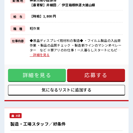
神奈川県小田原市
勤 務 地
寮付きのお仕事なのでそんな心配はほぼナシ！
【最寄駅】井細田 ／ 伊豆箱根鉄道大雄山線
≪高時給案件≫
未経験スタートでも時給1800円～スタート！
【時給】1,800 円
給 与
≪適度な残業でお給料UP≫
軽作業
職 種
残業は月20時間未満でほどよく稼げます♪
≪未経験の方も大カンゲイ≫
◆液晶ディスプレイ用材料の製造◆ ・フイルム製品の入出荷
仕事内容
新しいことにチャレンジするのは不安だけど、
作業 ・製品の品質チェック ・製造新ラインのマシンオペレー
しっかり働く環境が整っています！
ター など ※寮アリのお仕事！一人暮らしスタートにもピッ
イチからスキルUP・ステップUP目指していきましょう！！
タリ♪ ■お仕事PR ≪寮があるオシゴト≫ ワンルーム寮が0
…詳細を見る
円！ 「このお仕事の条件いいのに勤務地までちょっと遠く
■職場の雰囲気
て…」という方にもオススメ！ 寮付きのお仕事なのでそんな
『少人数』だからコミュニケーションも取りやすい◎
心配はほぼナシ！ ≪高時給案件≫ 未経験スタートでも時給
明るすぎたり奇抜過ぎなければヘアカラーOK！
詳細を見る
応募する
1800円～スタート！ ≪適度な残業でお給料UP≫ 残業は月20
休憩室完備でランチや休憩も充実しそう♪
時間未満でほどよく稼げます♪ ≪未経験の方も大カンゲイ≫
高収入もバッチリ目指せますよ！
新しいことにチャレンジするのは不安だけど、 しっかり働く
#ryo
環境が整っています！ イチからスキルUP・ステップUP目指
気になるリストに
追加する
していきましょう！！ ■職場の雰囲気 『少人数』だからコミ
ュニケーションも取りやすい◎ 明るすぎたり奇抜過ぎなけれ
ばヘアカラーOK！ 休憩室完備でランチや休憩も充実しそう♪
高収入もバッチリ目指せますよ！ #ryo
派遣
製造・工場スタッフ／好条件