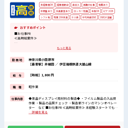
未経験者OK
経験者歓迎
高収入
長期の仕事
制服あり
休憩室あり
社員食堂あり
ロッカー完備
染髪OK
ピアスOK
シフト制
残業 20H未満
少人数
平均年齢20代
30代が活躍
おすすめポイント
■お仕事PR
≪高時給案件≫
未経験スタートでも時給1800円～スタート！
もっと見る
≪適度な残業でお給料UP≫
神奈川県小田原市
勤 務 地
残業は月20時間未満でほどよく稼げます♪
【最寄駅】井細田 ／ 伊豆箱根鉄道大雄山線
≪髪色自由で自分らしく働く≫
明るすぎたり奇抜でなければ基本的に自由！
【時給】1,800 円
給 与
≪未経験の方も大カンゲイ≫
軽作業
職 種
新しいことにチャレンジするのは不安だけど、
しっかり働く環境が整っています！
イチからスキルUP・ステップUP目指していきましょう！！
◆液晶ディスプレイ用材料の製造◆ ・フイルム製品の入出荷
仕事内容
作業 ・製品の品質チェック ・製造新ラインのマシンオペレー
■職場の雰囲気
ター など ■お仕事PR ≪高時給案件≫ 未経験スタートでも時
『少人数』だからコミュニケーションも取りやすい！
給1800円～スタート！ ≪適度な残業でお給料UP≫ 残業は月
…詳細を見る
明るすぎたり奇抜過ぎなければヘアカラーOK！
20時間未満でほどよく稼げます♪ ≪髪色自由で自分らしく働
休憩室完備でランチや休憩も充実しそう♪
く≫ 明るすぎたり奇抜でなければ基本的に自由！ ≪未経験の
高収入もバッチリ目指せますよ★
方も大カンゲイ≫ 新しいことにチャレンジするのは不安だけ