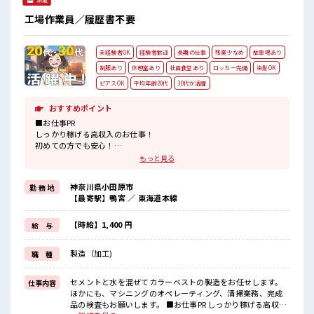
工場作業員／履歴書不要
未経験者OK
経験者歓迎
長期の仕事
残業少なめ
駐車場あり
制服あり
休憩室あり
社員食堂あり
ロッカー完備
染髪OK
ピアスOK
平均年齢20代
30代が活躍
おすすめポイント
■お仕事PR
しっかり稼げる高収入のお仕事！
初めての方でも安心！
担当がしっかりバックアップします。
もっと見る
≪こんな方にオススメ≫
・製造業の工場勤務に興味がある方。
神奈川県小田原市
勤 務 地
・高収入で働きたい方。
【最寄駅】鴨宮 ／ 東海道本線
・担当者のサポートが必要な方。
≪稼ぎたい人向け≫
高収入を希望される方にオススメ。
【時給】1,400 円
給 与
残業は月20時間以上あります♪
≪機能的な制服アリ≫
製造（加工)
職 種
制服があるので事前準備不要♪
■職場の雰囲気
セメントと水を混ぜてカラーベストの製造をお任せします。
仕事内容
《20代・30代のスタッフさん活躍中》
ほかにも、マシニングのオペレーティング、清掃業務、完成
メニュー豊富な社員食堂あり！
品の検査もお願いします。 ■お仕事PR しっかり稼げる高収入
ドリンクサーバー無料♪