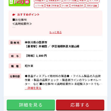
休憩室あり
社員食堂あり
ロッカー完備
染髪OK
ピアスOK
シフト制
残業 20H未満
少人数
平均年齢20代
30代が活躍
おすすめポイント
■お仕事PR
≪高時給案件≫
未経験スタートでも時給1800円～スタート！
もっと見る
≪適度な残業でお給料UP≫
神奈川県小田原市
勤 務 地
残業は月20時間未満でほどよく稼げます♪
【最寄駅】井細田 ／ 伊豆箱根鉄道大雄山線
≪髪色自由で自分らしく働く≫
明るすぎたり奇抜でなければ基本的に自由！
【時給】1,800 円
給 与
≪未経験の方も大カンゲイ≫
軽作業
職 種
新しいことにチャレンジするのは不安だけど、
しっかり働く環境が整っています！
イチからスキルUP・ステップUP目指していきましょう！！
◆液晶ディスプレイ用材料の製造◆ ・フイルム製品の入出荷
仕事内容
作業 ・製品の品質チェック ・製造新ラインのマシンオペレー
■職場の雰囲気
ター など ■お仕事PR ≪高時給案件≫ 未経験スタートでも時
『少人数』だからコミュニケーションも取りやすい！
給1800円～スタート！ ≪適度な残業でお給料UP≫ 残業は月
…詳細を見る
明るすぎたり奇抜過ぎなければヘアカラーOK！
20時間未満でほどよく稼げます♪ ≪髪色自由で自分らしく働
休憩室完備でランチや休憩も充実しそう♪
く≫ 明るすぎたり奇抜でなければ基本的に自由！ ≪未経験の
高収入もバッチリ目指せますよ★
方も大カンゲイ≫ 新しいことにチャレンジするのは不安だけ
詳細を見る
応募する
ど、 しっかり働く環境が整っています！ イチからスキルUP・
ステップUP目指していきましょう！！ ■職場の雰囲気 『少人