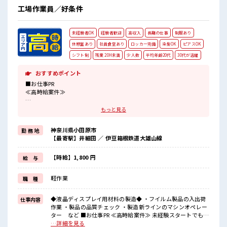
工場作業員／好条件
未経験者OK
経験者歓迎
高収入
長期の仕事
制服あり
休憩室あり
社員食堂あり
ロッカー完備
染髪OK
ピアスOK
シフト制
残業 20H未満
少人数
平均年齢20代
30代が活躍
おすすめポイント
■お仕事PR
≪高時給案件≫
未経験スタートでも時給1800円～スタート！
もっと見る
≪適度な残業でお給料UP≫
神奈川県小田原市
勤 務 地
残業は月20時間未満でほどよく稼げます♪
【最寄駅】井細田 ／ 伊豆箱根鉄道大雄山線
≪髪色自由で自分らしく働く≫
明るすぎたり奇抜でなければ基本的に自由！
【時給】1,800 円
給 与
≪未経験の方も大カンゲイ≫
軽作業
職 種
新しいことにチャレンジするのは不安だけど、
しっかり働く環境が整っています！
イチからスキルUP・ステップUP目指していきましょう！！
◆液晶ディスプレイ用材料の製造◆ ・フイルム製品の入出荷
仕事内容
作業 ・製品の品質チェック ・製造新ラインのマシンオペレー
■職場の雰囲気
ター など ■お仕事PR ≪高時給案件≫ 未経験スタートでも時
『少人数』だからコミュニケーションも取りやすい！
給1800円～スタート！ ≪適度な残業でお給料UP≫ 残業は月
…詳細を見る