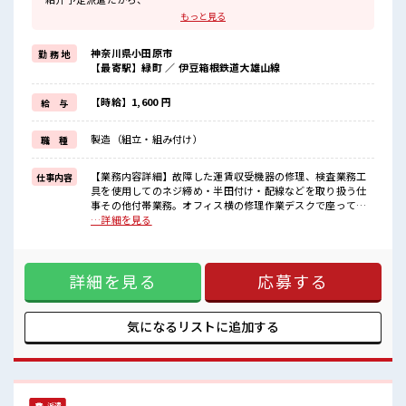
自分に職場が合うかお試しできるのがウレシイですね☆
もっと見る
≪経験者優遇≫
これまでの経験を活かしませんか？
神奈川県小田原市
勤 務 地
ブランクがあっても大丈夫♪
【最寄駅】緑町 ／ 伊豆箱根鉄道大雄山線
経験はちょっとだけ…という方もOK！
≪時間にメリハリを≫
残業はほとんどナシ！
【時給】1,600 円
給 与
場合によってはお願いすることもあります♪
≪機能的な制服アリ≫
製造（組立・組み付け）
職 種
制服があるので、
毎日の服装の悩み解消♪
【業務内容詳細】故障した運賃収受機器の修理、検査業務工
仕事内容
■職場の雰囲気
具を使用してのネジ締め・半田付け・配線などを取り扱う仕
『少人数』だからコミュニケーションも取りやすい？
事その他付帯業務。オフィス横の修理作業デスクで座って作
しっかり休める休憩室あり！
業します。【取扱製品情報】バス等に設置してある運賃箱 ■
…詳細を見る
オンオフの切替もできちゃう！
お仕事PR ≪社員登用へキャリアアップ≫ 紹介予定派遣だか
ロッカーあり！
ら、 自分に職場が合うかお試しできるのがウレシイですね☆
安心してお仕事に集中♪
≪経験者優遇≫ これまでの経験を活かしませんか？ ブランク
詳細を見る
応募する
があっても大丈夫♪ 経験はちょっとだけ…という方もOK！
≪時間にメリハリを≫ 残業はほとんどナシ！ 場合によっては
お願いすることもあります♪ ≪機能的な制服アリ≫ 制服があ
るので、 毎日の服装の悩み解消♪ ■職場の雰囲気 『少人数』
気になるリストに
追加する
だからコミュニケーションも取りやすい？ しっかり休める休
憩室あり！ オンオフの切替もできちゃう！ ロッカーあり！ 安
心してお仕事に集中♪
派遣