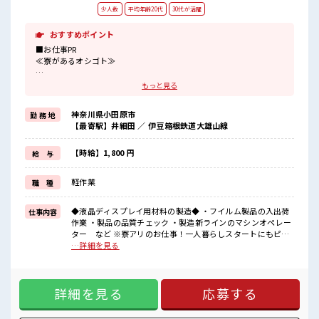
少人数
平均年齢20代
30代が活躍
おすすめポイント
■お仕事PR
≪寮があるオシゴト≫
ワンルーム寮が0円！
もっと見る
「このお仕事の条件いいのに勤務地までちょっと遠くて…」という
方にもオススメ！
神奈川県小田原市
勤 務 地
寮付きのお仕事なのでそんな心配はほぼナシ！
【最寄駅】井細田 ／ 伊豆箱根鉄道大雄山線
≪高時給案件≫
未経験スタートでも時給1800円～スタート！
【時給】1,800 円
給 与
≪適度な残業でお給料UP≫
軽作業
職 種
残業は月20時間未満でほどよく稼げます♪
≪未経験の方も大カンゲイ≫
◆液晶ディスプレイ用材料の製造◆ ・フイルム製品の入出荷
仕事内容
新しいことにチャレンジするのは不安だけど、
作業 ・製品の品質チェック ・製造新ラインのマシンオペレー
しっかり働く環境が整っています！
ター など ※寮アリのお仕事！一人暮らしスタートにもピッ
イチからスキルUP・ステップUP目指していきましょう！！
タリ♪ ■お仕事PR ≪寮があるオシゴト≫ ワンルーム寮が0
…詳細を見る
円！ 「このお仕事の条件いいのに勤務地までちょっと遠く
■職場の雰囲気
て…」という方にもオススメ！ 寮付きのお仕事なのでそんな
『少人数』だからコミュニケーションも取りやすい◎
心配はほぼナシ！ ≪高時給案件≫ 未経験スタートでも時給
明るすぎたり奇抜過ぎなければヘアカラーOK！
詳細を見る
応募する
1800円～スタート！ ≪適度な残業でお給料UP≫ 残業は月20
休憩室完備でランチや休憩も充実しそう♪
時間未満でほどよく稼げます♪ ≪未経験の方も大カンゲイ≫
高収入もバッチリ目指せますよ！
新しいことにチャレンジするのは不安だけど、 しっかり働く