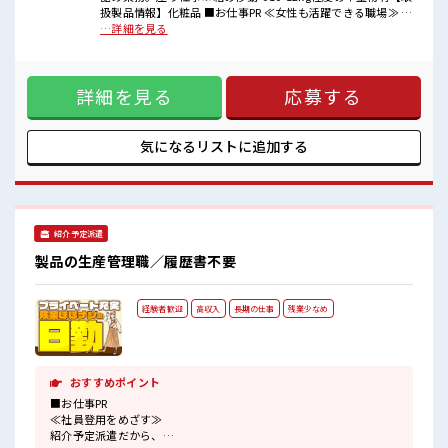
■職場の雰囲気
扱製品情報】化粧品 ■お仕事PR ≪女性も活躍できる職場≫ も
女性が多い職場ですが男女は問いません！
ちろん男性の応募も歓迎です！ ≪プライベートが充実する≫
…詳細を見る
応募お待ちしております！
場合によってはお願いすることもありますが、 残業はほとん
しっかり休める休憩室あり！
どナシ！ ≪週休2日制≫ 週末は家族や友人と一緒にプライベ
オンオフの切替もできちゃう！
ート満喫！ ≪機能的な制服アリ≫ 制服があるので、 毎日の服
ロッカーあり！
詳細を見る
応募する
装の悩み解消♪ ≪未経験の方も大カンゲイ≫ 新しいことにチ
安心してお仕事に集中♪
ャレンジするのは不安だけど、 しっかり働く環境が整ってい
ます！ イチからスキルUP・ステップUP目指していきましょ
う！ ■職場の雰囲気 女性が多い職場ですが男女は問いませ
気になるリストに
追加する
ん！ 応募お待ちしております！ しっかり休める休憩室あり！
オンオフの切替もできちゃう！ ロッカーあり！ 安心してお仕
事に集中♪
紹介予定派遣
製品の生産管理職／履歴書不要
経験者歓迎
高収入
長期の仕事
残業少なめ
おすすめポイント
■お仕事PR
≪社員登用をめざす≫
紹介予定派遣だから、