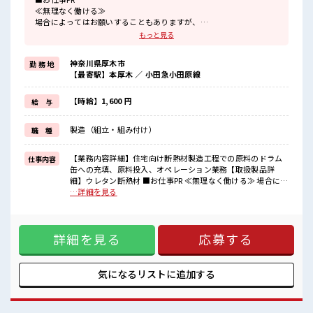
≪無理なく働ける≫
場合によってはお願いすることもありますが、
残業はほとんどナシ！
もっと見る
≪週休2日制≫
週末は家族や友人と一緒にプライベート満喫！
神奈川県厚木市
勤 務 地
制服があると毎日の服選びに悩まずOK♪
【最寄駅】本厚木 ／ 小田急小田原線
≪初めての仕事だけど自分にもできそう≫
新しいことにチャレンジするのは不安だけど、
しっかり働く環境が整っています！
【時給】1,600 円
給 与
イチからスキルUP・ステップUP目指していきましょう！
≪自分に合った期間で働ける≫
製造（組立・組み付け）
職 種
福利厚生が整った派遣のお仕事です！
■職場の雰囲気
【業務内容詳細】住宅向け断熱材製造工程での原料のドラム
仕事内容
少人数の職場だから一緒に働く仲間との距離もグッと近い！
缶への充填、原料投入、オペレーション業務【取扱製品詳
20代活躍中のフレッシュな職場です☆
細】ウレタン断熱材 ■お仕事PR ≪無理なく働ける≫ 場合によ
休憩室でホッと一息リフレッシュ！
ってはお願いすることもありますが、 残業はほとんどナシ！
…詳細を見る
高収入もバッチリ目指せますよ！
≪週休2日制≫ 週末は家族や友人と一緒にプライベート満喫！
制服があると毎日の服選びに悩まずOK♪ ≪初めての仕事だけ
ど自分にもできそう≫ 新しいことにチャレンジするのは不安
詳細を見る
応募する
だけど、 しっかり働く環境が整っています！ イチからスキル
UP・ステップUP目指していきましょう！ ≪自分に合った期
間で働ける≫ 福利厚生が整った派遣のお仕事です！ ■職場の
雰囲気 少人数の職場だから一緒に働く仲間との距離もグッと
気になるリストに
追加する
近い！ 20代活躍中のフレッシュな職場です☆ 休憩室でホッと
一息リフレッシュ！ 高収入もバッチリ目指せますよ！