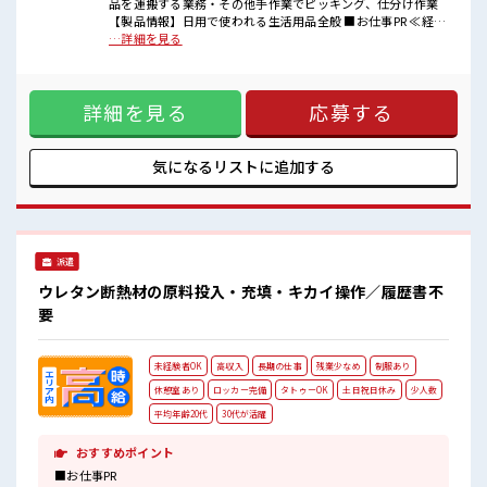
派手すぎなければ多少のヘアカラーもOKなのはウレシイPoint☆
品を運搬する業務・その他手作業でピッキング、仕分け作業
仕事の合間の息抜きは休憩室で♪
【製品情報】日用で使われる生活用品全般 ■お仕事PR ≪経験
ロッカーあり！
者優遇≫ これまでの経験を活かしませんか？ ブランクがあっ
…詳細を見る
安心してお仕事に集中♪
ても大丈夫♪ 経験はちょっとだけ…という方もOK！ ≪時間
高収入もバッチリ目指せますよ！
にメリハリを≫ 残業はほとんどナシ！ 場合によってはお願い
することもあります♪ ≪髪色自由で自分らしく働く≫ 明るす
詳細を見る
応募する
ぎたり奇抜でなければ基本的に自由！ (規定有)≪自分に向い
ている仕事が探せる≫ 困った事などがあれば、 担当がしっか
りサポートします！ ■職場の雰囲気 派手すぎなければ多少の
ヘアカラーもOKなのはウレシイPoint☆ 仕事の合間の息抜き
気になるリストに
追加する
は休憩室で♪ ロッカーあり！ 安心してお仕事に集中♪ 高収入
もバッチリ目指せますよ！
派遣
ウレタン断熱材の原料投入・充填・キカイ操作／履歴書不
要
未経験者OK
高収入
長期の仕事
残業少なめ
制服あり
休憩室あり
ロッカー完備
タトゥーOK
土日祝日休み
少人数
平均年齢20代
30代が活躍
おすすめポイント
■お仕事PR