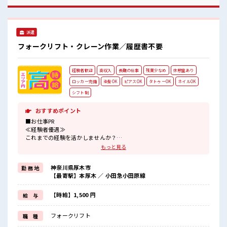
ー付き職場♪
派遣
フォークリフト・クレーン作業／履歴書不要
経験者歓迎
高収入
長期の仕事
残業少なめ
休憩室あり
ロッカー完備
染髪OK
ピアスOK
タトゥーOK
ネイルOK
シフト制
おすすめポイント
■お仕事PR
≪経験者優遇≫
これまでの経験を活かしませんか？
ブランクがあっても大丈夫♪
もっと見る
経験はちょっとだけ…という方もOK！
≪時間にメリハリを≫
神奈川県厚木市
勤 務 地
残業はほとんどナシ！
【最寄駅】本厚木 ／ 小田急小田原線
場合によってはお願いすることもあります♪
≪髪色自由で自分らしく働く≫
明るすぎたり奇抜でなければ基本的に自由！
【時給】1,500 円
給 与
(規定有)≪自分に向いている仕事が探せる≫
困った事などがあれば、
フォークリフト
職 種
担当がしっかりサポートします！