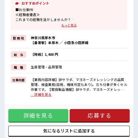
おすすめポイント
■お仕事PR
≪経験者優遇≫
これまでの経験を活かしませんか？
ブランクがあっても大丈夫♪
もっと見る
経験はちょっとだけ…という方もOK！
≪プライベートが充実する≫
神奈川県厚木市
勤 務 地
場合によってはお願いすることもありますが、
【最寄駅】本厚木 ／ 小田急小田原線
残業はほとんどナシ！
≪動きやすい制服アリ≫
制服があるので、
【時給】1,400 円
給 与
毎日の服装の悩み解消♪
≪収入アップを目指せる≫
生産管理・品質管理
職 種
高時給だらけの派遣のお仕事です！
■職場の雰囲気
【業務内容詳細】卵サラダ、マヨネーズドレッシングの品質
仕事内容
少人数の職場でこじんまり。
管理、検査業務(目視、機械判定もあり)。立ち仕事が多くセル
職場の仲間との交流もできちゃうかも？
作業です。【取扱製品情報】卵サラダ、マヨネーズドレッシ
休憩室で自分タイム！
ング ■お仕事PR ≪経験者優遇≫ これまでの経験を活かしませ
…詳細を見る
のんびりスマホチェック♪
んか？ ブランクがあっても大丈夫♪ 経験はちょっとだけ…と
持ち物が多いあなたにもぴったり☆
いう方もOK！ ≪プライベートが充実する≫ 場合によっては
ロッカー付き職場♪
お願いすることもありますが、 残業はほとんどナシ！ ≪動き
詳細を見る
応募する
やすい制服アリ≫ 制服があるので、 毎日の服装の悩み解消♪
≪収入アップを目指せる≫ 高時給だらけの派遣のお仕事で
す！ ■職場の雰囲気 少人数の職場でこじんまり。 職場の仲間
との交流もできちゃうかも？ 休憩室で自分タイム！ のんびり
気になるリストに
追加する
スマホチェック♪ 持ち物が多いあなたにもぴったり☆ ロッカ