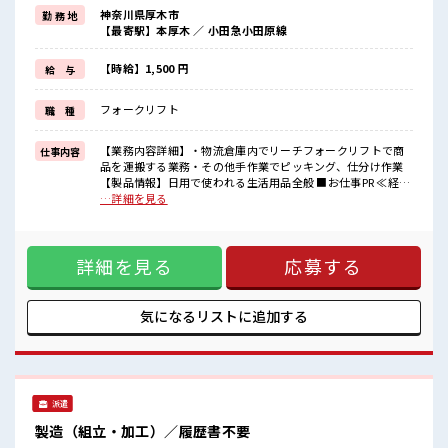
≪時間にメリハリを≫
神奈川県厚木市
勤 務 地
残業はほとんどナシ！
【最寄駅】本厚木 ／ 小田急小田原線
場合によってはお願いすることもあります♪
≪髪色自由で自分らしく働く≫
明るすぎたり奇抜でなければ基本的に自由！
【時給】1,500 円
給 与
(規定有)≪自分に向いている仕事が探せる≫
困った事などがあれば、
フォークリフト
職 種
担当がしっかりサポートします！
■職場の雰囲気
【業務内容詳細】・物流倉庫内でリーチフォークリフトで商
仕事内容
派手すぎなければ多少のヘアカラーもOKなのはウレシイPoint☆
品を運搬する業務・その他手作業でピッキング、仕分け作業
仕事の合間の息抜きは休憩室で♪
【製品情報】日用で使われる生活用品全般 ■お仕事PR ≪経験
ロッカーあり！
者優遇≫ これまでの経験を活かしませんか？ ブランクがあっ
…詳細を見る
安心してお仕事に集中♪
ても大丈夫♪ 経験はちょっとだけ…という方もOK！ ≪時間
高収入もバッチリ目指せますよ！
にメリハリを≫ 残業はほとんどナシ！ 場合によってはお願い
することもあります♪ ≪髪色自由で自分らしく働く≫ 明るす
詳細を見る
応募する
ぎたり奇抜でなければ基本的に自由！ (規定有)≪自分に向い
ている仕事が探せる≫ 困った事などがあれば、 担当がしっか
りサポートします！ ■職場の雰囲気 派手すぎなければ多少の
ヘアカラーもOKなのはウレシイPoint☆ 仕事の合間の息抜き
気になるリストに
追加する
は休憩室で♪ ロッカーあり！ 安心してお仕事に集中♪ 高収入
もバッチリ目指せますよ！
派遣
製造（組立・加工）／履歴書不要