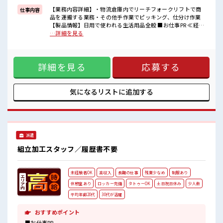
■職場の雰囲気
【業務内容詳細】・物流倉庫内でリーチフォークリフトで商
仕事内容
派手すぎなければ多少のヘアカラーもOKなのはウレシイPoint☆
品を運搬する業務・その他手作業でピッキング、仕分け作業
仕事の合間の息抜きは休憩室で♪
【製品情報】日用で使われる生活用品全般 ■お仕事PR ≪経験
ロッカーあり！
者優遇≫ これまでの経験を活かしませんか？ ブランクがあっ
…詳細を見る
安心してお仕事に集中♪
ても大丈夫♪ 経験はちょっとだけ…という方もOK！ ≪時間
高収入もバッチリ目指せますよ！
にメリハリを≫ 残業はほとんどナシ！ 場合によってはお願い
することもあります♪ ≪髪色自由で自分らしく働く≫ 明るす
詳細を見る
応募する
ぎたり奇抜でなければ基本的に自由！ (規定有)≪自分に向い
ている仕事が探せる≫ 困った事などがあれば、 担当がしっか
りサポートします！ ■職場の雰囲気 派手すぎなければ多少の
ヘアカラーもOKなのはウレシイPoint☆ 仕事の合間の息抜き
気になるリストに
追加する
は休憩室で♪ ロッカーあり！ 安心してお仕事に集中♪ 高収入
もバッチリ目指せますよ！
派遣
組立加工スタッフ／履歴書不要
未経験者OK
高収入
長期の仕事
残業少なめ
制服あり
休憩室あり
ロッカー完備
タトゥーOK
土日祝日休み
少人数
平均年齢20代
30代が活躍
おすすめポイント
■お仕事PR