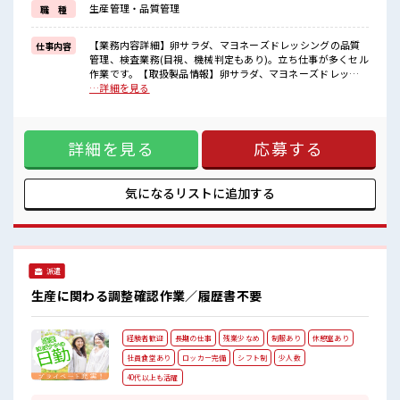
生産管理・品質管理
職 種
■職場の雰囲気
“コジンマリ”が好きな方にもお勧め！！
【業務内容詳細】卵サラダ、マヨネーズドレッシングの品質
仕事内容
少人数の職場です♪
管理、検査業務(目視、機械判定もあり)。立ち仕事が多くセル
しっかり休める休憩室あり！
作業です。【取扱製品情報】卵サラダ、マヨネーズドレッシ
オンオフの切替もできちゃう！
ング ■お仕事PR ≪経験を活かせる≫ これまでの経験を活かし
…詳細を見る
ロッカーあり！
ませんか？ ブランクがあっても大丈夫♪ 経験はちょっとだ
安心してお仕事に集中♪
け…という方もOK！ ≪時間にメリハリを≫ 残業はほとんど
ナシ！ 場合によってはお願いすることもあります♪ 制服があ
詳細を見る
応募する
ると毎日の服選びに悩まずOK♪ ≪様々なお仕事をご提案≫
一人で悩まず気軽に相談できる、 派遣のお仕事です！ ■職場
の雰囲気 “コジンマリ”が好きな方にもお勧め！！ 少人数の職
場です♪ しっかり休める休憩室あり！ オンオフの切替もでき
気になるリストに
追加する
ちゃう！ ロッカーあり！ 安心してお仕事に集中♪
派遣
生産に関わる調整確認作業／履歴書不要
経験者歓迎
長期の仕事
残業少なめ
制服あり
休憩室あり
社員食堂あり
ロッカー完備
シフト制
少人数
40代以上も活躍