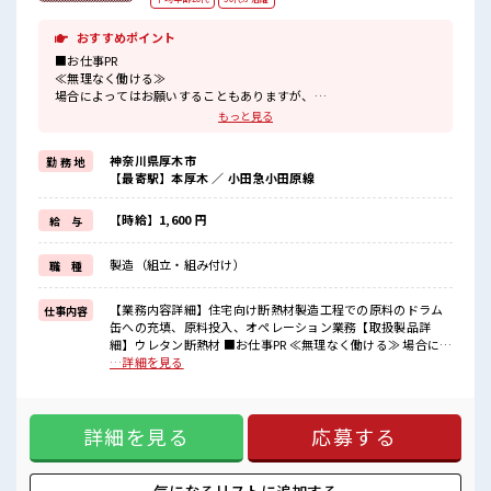
おすすめポイント
■お仕事PR
≪無理なく働ける≫
場合によってはお願いすることもありますが、
残業はほとんどナシ！
もっと見る
≪週休2日制≫
週末は家族や友人と一緒にプライベート満喫！
神奈川県厚木市
勤 務 地
制服があると毎日の服選びに悩まずOK♪
【最寄駅】本厚木 ／ 小田急小田原線
≪初めての仕事だけど自分にもできそう≫
新しいことにチャレンジするのは不安だけど、
しっかり働く環境が整っています！
【時給】1,600 円
給 与
イチからスキルUP・ステップUP目指していきましょう！
≪自分に合った期間で働ける≫
製造（組立・組み付け）
職 種
福利厚生が整った派遣のお仕事です！
■職場の雰囲気
【業務内容詳細】住宅向け断熱材製造工程での原料のドラム
仕事内容
少人数の職場だから一緒に働く仲間との距離もグッと近い！
缶への充填、原料投入、オペレーション業務【取扱製品詳
20代活躍中のフレッシュな職場です☆
細】ウレタン断熱材 ■お仕事PR ≪無理なく働ける≫ 場合によ
休憩室でホッと一息リフレッシュ！
ってはお願いすることもありますが、 残業はほとんどナシ！
…詳細を見る
高収入もバッチリ目指せますよ！
≪週休2日制≫ 週末は家族や友人と一緒にプライベート満喫！
制服があると毎日の服選びに悩まずOK♪ ≪初めての仕事だけ
ど自分にもできそう≫ 新しいことにチャレンジするのは不安
詳細を見る
応募する
だけど、 しっかり働く環境が整っています！ イチからスキル
UP・ステップUP目指していきましょう！ ≪自分に合った期
間で働ける≫ 福利厚生が整った派遣のお仕事です！ ■職場の
雰囲気 少人数の職場だから一緒に働く仲間との距離もグッと