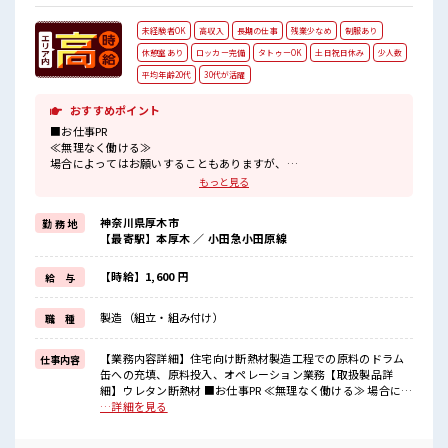
未経験者OK
高収入
長期の仕事
残業少なめ
制服あり
休憩室あり
ロッカー完備
タトゥーOK
土日祝日休み
少人数
平均年齢20代
30代が活躍
おすすめポイント
■お仕事PR
≪無理なく働ける≫
場合によってはお願いすることもありますが、
残業はほとんどナシ！
もっと見る
≪週休2日制≫
週末は家族や友人と一緒にプライベート満喫！
神奈川県厚木市
勤 務 地
制服があると毎日の服選びに悩まずOK♪
【最寄駅】本厚木 ／ 小田急小田原線
≪初めての仕事だけど自分にもできそう≫
新しいことにチャレンジするのは不安だけど、
しっかり働く環境が整っています！
【時給】1,600 円
給 与
イチからスキルUP・ステップUP目指していきましょう！
≪自分に合った期間で働ける≫
製造（組立・組み付け）
職 種
福利厚生が整った派遣のお仕事です！
■職場の雰囲気
【業務内容詳細】住宅向け断熱材製造工程での原料のドラム
仕事内容
少人数の職場だから一緒に働く仲間との距離もグッと近い！
缶への充填、原料投入、オペレーション業務【取扱製品詳
20代活躍中のフレッシュな職場です☆
細】ウレタン断熱材 ■お仕事PR ≪無理なく働ける≫ 場合によ
休憩室でホッと一息リフレッシュ！
ってはお願いすることもありますが、 残業はほとんどナシ！
…詳細を見る
高収入もバッチリ目指せますよ！
≪週休2日制≫ 週末は家族や友人と一緒にプライベート満喫！
制服があると毎日の服選びに悩まずOK♪ ≪初めての仕事だけ