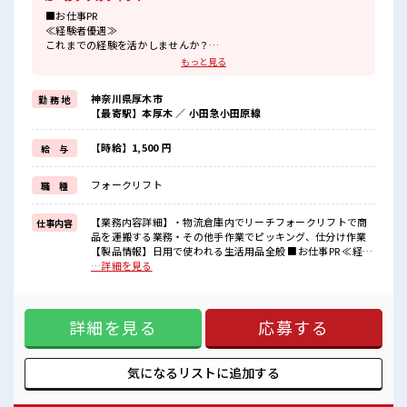
■お仕事PR
≪経験者優遇≫
これまでの経験を活かしませんか？
ブランクがあっても大丈夫♪
もっと見る
経験はちょっとだけ…という方もOK！
≪時間にメリハリを≫
神奈川県厚木市
勤 務 地
残業はほとんどナシ！
【最寄駅】本厚木 ／ 小田急小田原線
場合によってはお願いすることもあります♪
≪髪色自由で自分らしく働く≫
明るすぎたり奇抜でなければ基本的に自由！
【時給】1,500 円
給 与
(規定有)≪自分に向いている仕事が探せる≫
困った事などがあれば、
フォークリフト
職 種
担当がしっかりサポートします！
■職場の雰囲気
【業務内容詳細】・物流倉庫内でリーチフォークリフトで商
仕事内容
派手すぎなければ多少のヘアカラーもOKなのはウレシイPoint☆
品を運搬する業務・その他手作業でピッキング、仕分け作業
仕事の合間の息抜きは休憩室で♪
【製品情報】日用で使われる生活用品全般 ■お仕事PR ≪経験
ロッカーあり！
者優遇≫ これまでの経験を活かしませんか？ ブランクがあっ
…詳細を見る
安心してお仕事に集中♪
ても大丈夫♪ 経験はちょっとだけ…という方もOK！ ≪時間
高収入もバッチリ目指せますよ！
にメリハリを≫ 残業はほとんどナシ！ 場合によってはお願い
することもあります♪ ≪髪色自由で自分らしく働く≫ 明るす
詳細を見る
応募する
ぎたり奇抜でなければ基本的に自由！ (規定有)≪自分に向い
ている仕事が探せる≫ 困った事などがあれば、 担当がしっか
りサポートします！ ■職場の雰囲気 派手すぎなければ多少の
ヘアカラーもOKなのはウレシイPoint☆ 仕事の合間の息抜き
気になるリストに
追加する
は休憩室で♪ ロッカーあり！ 安心してお仕事に集中♪ 高収入
もバッチリ目指せますよ！