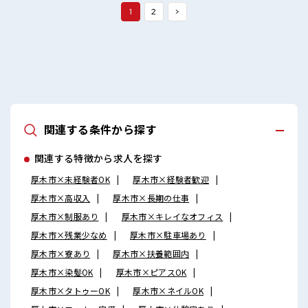
1
2
>
関連する条件から探す
関連する特徴から求人を探す
厚木市×未経験者OK
厚木市×経験者歓迎
厚木市×高収入
厚木市×長期の仕事
厚木市×制服あり
厚木市×キレイなオフィス
厚木市×残業少なめ
厚木市×駐車場あり
厚木市×寮あり
厚木市×扶養範囲内
厚木市×染髪OK
厚木市×ピアスOK
厚木市×タトゥーOK
厚木市×ネイルOK