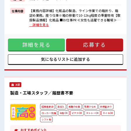
新しいことにチャレンジするのは不安だけど、
しっかり働く環境が整っています！
イチからスキルUP・ステップUP目指していきましょう！
【業務内容詳細】化粧品の製造、ライン作業での箱折り、箱
仕事内容
詰め業務。座り仕事※箱の移動で10-12kg程度の重量物有【取
■職場の雰囲気
扱製品情報】化粧品 ■お仕事PR ≪女性も活躍できる職場≫ も
女性が多い職場ですが男女は問いません！
ちろん男性の応募も歓迎です！ ≪プライベートが充実する≫
…詳細を見る
応募お待ちしております！
場合によってはお願いすることもありますが、 残業はほとん
しっかり休める休憩室あり！
どナシ！ ≪週休2日制≫ 週末は家族や友人と一緒にプライベ
オンオフの切替もできちゃう！
ート満喫！ ≪機能的な制服アリ≫ 制服があるので、 毎日の服
ロッカーあり！
詳細を見る
応募する
装の悩み解消♪ ≪未経験の方も大カンゲイ≫ 新しいことにチ
安心してお仕事に集中♪
ャレンジするのは不安だけど、 しっかり働く環境が整ってい
ます！ イチからスキルUP・ステップUP目指していきましょ
う！ ■職場の雰囲気 女性が多い職場ですが男女は問いませ
気になるリストに
追加する
ん！ 応募お待ちしております！ しっかり休める休憩室あり！
オンオフの切替もできちゃう！ ロッカーあり！ 安心してお仕
事に集中♪
派遣
製造・工場スタッフ／履歴書不要
経験者歓迎
高収入
長期の仕事
残業少なめ
休憩室あり
ロッカー完備
染髪OK
ピアスOK
タトゥーOK
ネイルOK
シフト制
おすすめポイント