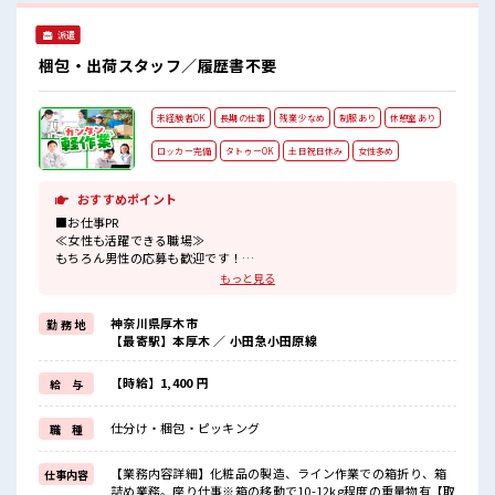
派遣
梱包・出荷スタッフ／履歴書不要
未経験者OK
長期の仕事
残業少なめ
制服あり
休憩室あり
ロッカー完備
タトゥーOK
土日祝日休み
女性多め
おすすめポイント
■お仕事PR
≪女性も活躍できる職場≫
もちろん男性の応募も歓迎です！
≪プライベートが充実する≫
もっと見る
場合によってはお願いすることもありますが、
残業はほとんどナシ！
神奈川県厚木市
勤 務 地
≪週休2日制≫
【最寄駅】本厚木 ／ 小田急小田原線
週末は家族や友人と一緒にプライベート満喫！
≪機能的な制服アリ≫
制服があるので、
【時給】1,400 円
給 与
毎日の服装の悩み解消♪
≪未経験の方も大カンゲイ≫
仕分け・梱包・ピッキング
職 種
新しいことにチャレンジするのは不安だけど、
しっかり働く環境が整っています！
イチからスキルUP・ステップUP目指していきましょう！
【業務内容詳細】化粧品の製造、ライン作業での箱折り、箱
仕事内容
詰め業務。座り仕事※箱の移動で10-12kg程度の重量物有【取