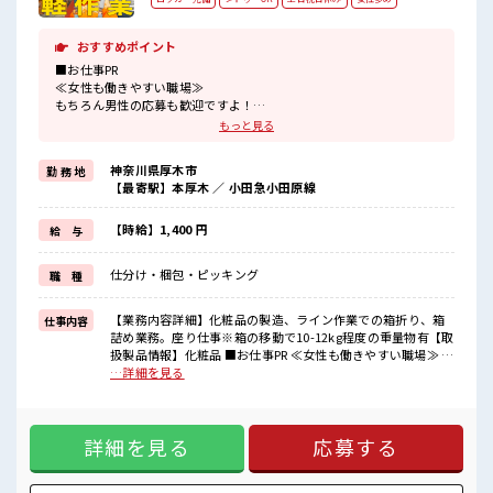
おすすめポイント
■お仕事PR
≪女性も働きやすい職場≫
もちろん男性の応募も歓迎ですよ！
≪時間にメリハリを≫
もっと見る
残業はほとんどナシ！
場合によってはお願いすることもあります♪
神奈川県厚木市
勤 務 地
≪土日祝休のお仕事≫
【最寄駅】本厚木 ／ 小田急小田原線
家族や友人と一緒にプライベート満喫！
制服があると毎日の服選びに悩まずOK♪
≪未経験の方も大カンゲイ≫
【時給】1,400 円
給 与
新しいことにチャレンジするのは不安だけど、
しっかり働く環境が整っています！
仕分け・梱包・ピッキング
職 種
イチからスキルUP・ステップUP目指していきましょう！
≪様々なお仕事をご提案≫
一人で悩まず気軽に相談できる、
【業務内容詳細】化粧品の製造、ライン作業での箱折り、箱
仕事内容
派遣のお仕事です！
詰め業務。座り仕事※箱の移動で10-12kg程度の重量物有【取
扱製品情報】化粧品 ■お仕事PR ≪女性も働きやすい職場≫ も
■職場の雰囲気
ちろん男性の応募も歓迎ですよ！ ≪時間にメリハリを≫ 残業
…詳細を見る
女性も活躍しやすい雰囲気の職場です！
はほとんどナシ！ 場合によってはお願いすることもあります
休憩室で楽しくランチ♪
♪ ≪土日祝休のお仕事≫ 家族や友人と一緒にプライベート満
時間があれば昼寝もしちゃおう！
喫！ 制服があると毎日の服選びに悩まずOK♪ ≪未経験の方
職場にはロッカー完備！
詳細を見る
応募する
も大カンゲイ≫ 新しいことにチャレンジするのは不安だけ
私物の置きすぎには注意が必要ですね★
ど、 しっかり働く環境が整っています！ イチからスキルUP・
ステップUP目指していきましょう！ ≪様々なお仕事をご提案