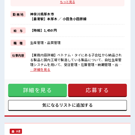
自分に職場が合うかお試しできるのがポイント☆
もっと見る
≪経験を活かせる≫
これまでの経験を活かしませんか？
神奈川県厚木市
勤 務 地
ブランクがあっても大丈夫♪
【最寄駅】本厚木 ／ 小田急小田原線
経験はちょっとだけ…という方もOK！
≪自分の時間も大切≫
残業はほとんどナシ！
【時給】1,450 円
給 与
場合によってはお願いすることもあります♪
生産管理・品質管理
職 種
■職場の雰囲気
残業は少なめ！
たまに残業するくらいなら…という方、
【業務内容詳細】ベトナム・タイにある子会社から納品され
仕事内容
応募お待ちしております！
る製品と国内工場で製造している製品について、自社生産管
高収入もバッチリ目指せますよ！
理システムを用いて、受注管理・在庫管理・納期管理・出荷
管理【取扱製品情報】工業用・医療用ゴム部品やプラスチッ
…詳細を見る
ク部品 ■お仕事PR ≪社員登用をめざす≫ 紹介予定派遣だか
ら、 自分に職場が合うかお試しできるのがポイント☆ ≪経験
を活かせる≫ これまでの経験を活かしませんか？ ブランクが
詳細を見る
応募する
あっても大丈夫♪ 経験はちょっとだけ…という方もOK！ ≪
自分の時間も大切≫ 残業はほとんどナシ！ 場合によってはお
願いすることもあります♪ ■職場の雰囲気 残業は少なめ！ た
まに残業するくらいなら…という方、 応募お待ちしておりま
気になるリストに
追加する
す！ 高収入もバッチリ目指せますよ！
派遣