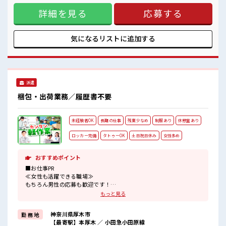
ど自分にもできそう≫ 新しいことにチャレンジするのは不安
詳細を見る
応募する
だけど、 しっかり働く環境が整っています！ イチからスキル
UP・ステップUP目指していきましょう！ ≪自分に合った期
間で働ける≫ 福利厚生が整った派遣のお仕事です！ ■職場の
雰囲気 少人数の職場だから一緒に働く仲間との距離もグッと
気になるリストに
追加する
近い！ 20代活躍中のフレッシュな職場です☆ 休憩室でホッと
一息リフレッシュ！ 高収入もバッチリ目指せますよ！
派遣
梱包・出荷業務／履歴書不要
未経験者OK
長期の仕事
残業少なめ
制服あり
休憩室あり
ロッカー完備
タトゥーOK
土日祝日休み
女性多め
おすすめポイント
■お仕事PR
≪女性も活躍できる職場≫
もちろん男性の応募も歓迎です！
≪プライベートが充実する≫
もっと見る
場合によってはお願いすることもありますが、
残業はほとんどナシ！
神奈川県厚木市
勤 務 地
≪週休2日制≫
【最寄駅】本厚木 ／ 小田急小田原線
週末は家族や友人と一緒にプライベート満喫！