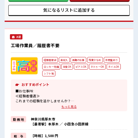
願いすることもあります♪ ■職場の雰囲気 残業は少なめ！ た
まに残業するくらいなら…という方、 応募お待ちしておりま
気になるリストに
追加する
す！ 高収入もバッチリ目指せますよ！
派遣
工場作業員／履歴書不要
経験者歓迎
高収入
長期の仕事
残業少なめ
休憩室あり
ロッカー完備
染髪OK
ピアスOK
タトゥーOK
ネイルOK
シフト制
おすすめポイント
■お仕事PR
≪経験者優遇≫
これまでの経験を活かしませんか？
ブランクがあっても大丈夫♪
もっと見る
経験はちょっとだけ…という方もOK！
≪時間にメリハリを≫
神奈川県厚木市
勤 務 地
残業はほとんどナシ！
【最寄駅】本厚木 ／ 小田急小田原線
場合によってはお願いすることもあります♪
≪髪色自由で自分らしく働く≫
明るすぎたり奇抜でなければ基本的に自由！
【時給】1,500 円
給 与