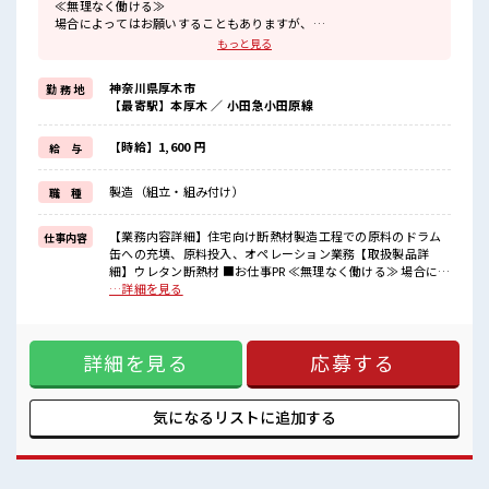
≪無理なく働ける≫
場合によってはお願いすることもありますが、
残業はほとんどナシ！
もっと見る
≪週休2日制≫
週末は家族や友人と一緒にプライベート満喫！
神奈川県厚木市
勤 務 地
制服があると毎日の服選びに悩まずOK♪
【最寄駅】本厚木 ／ 小田急小田原線
≪初めての仕事だけど自分にもできそう≫
新しいことにチャレンジするのは不安だけど、
しっかり働く環境が整っています！
【時給】1,600 円
給 与
イチからスキルUP・ステップUP目指していきましょう！
≪自分に合った期間で働ける≫
製造（組立・組み付け）
職 種
福利厚生が整った派遣のお仕事です！
■職場の雰囲気
【業務内容詳細】住宅向け断熱材製造工程での原料のドラム
仕事内容
少人数の職場だから一緒に働く仲間との距離もグッと近い！
缶への充填、原料投入、オペレーション業務【取扱製品詳
20代活躍中のフレッシュな職場です☆
細】ウレタン断熱材 ■お仕事PR ≪無理なく働ける≫ 場合によ
休憩室でホッと一息リフレッシュ！
ってはお願いすることもありますが、 残業はほとんどナシ！
…詳細を見る
高収入もバッチリ目指せますよ！
≪週休2日制≫ 週末は家族や友人と一緒にプライベート満喫！
制服があると毎日の服選びに悩まずOK♪ ≪初めての仕事だけ
ど自分にもできそう≫ 新しいことにチャレンジするのは不安
詳細を見る
応募する
だけど、 しっかり働く環境が整っています！ イチからスキル
UP・ステップUP目指していきましょう！ ≪自分に合った期
間で働ける≫ 福利厚生が整った派遣のお仕事です！ ■職場の
雰囲気 少人数の職場だから一緒に働く仲間との距離もグッと
気になるリストに
追加する
近い！ 20代活躍中のフレッシュな職場です☆ 休憩室でホッと
一息リフレッシュ！ 高収入もバッチリ目指せますよ！