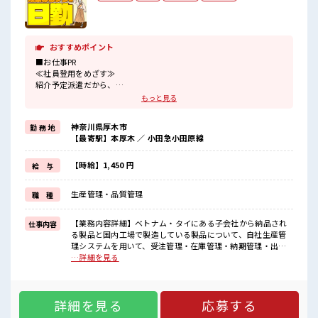
おすすめポイント
■お仕事PR
≪社員登用をめざす≫
紹介予定派遣だから、
自分に職場が合うかお試しできるのがポイント☆
もっと見る
≪経験を活かせる≫
これまでの経験を活かしませんか？
神奈川県厚木市
勤 務 地
ブランクがあっても大丈夫♪
【最寄駅】本厚木 ／ 小田急小田原線
経験はちょっとだけ…という方もOK！
≪自分の時間も大切≫
残業はほとんどナシ！
【時給】1,450 円
給 与
場合によってはお願いすることもあります♪
生産管理・品質管理
職 種
■職場の雰囲気
残業は少なめ！
たまに残業するくらいなら…という方、
【業務内容詳細】ベトナム・タイにある子会社から納品され
仕事内容
応募お待ちしております！
る製品と国内工場で製造している製品について、自社生産管
高収入もバッチリ目指せますよ！
理システムを用いて、受注管理・在庫管理・納期管理・出荷
管理【取扱製品情報】工業用・医療用ゴム部品やプラスチッ
…詳細を見る
ク部品 ■お仕事PR ≪社員登用をめざす≫ 紹介予定派遣だか
ら、 自分に職場が合うかお試しできるのがポイント☆ ≪経験
を活かせる≫ これまでの経験を活かしませんか？ ブランクが
詳細を見る
応募する
あっても大丈夫♪ 経験はちょっとだけ…という方もOK！ ≪
自分の時間も大切≫ 残業はほとんどナシ！ 場合によってはお