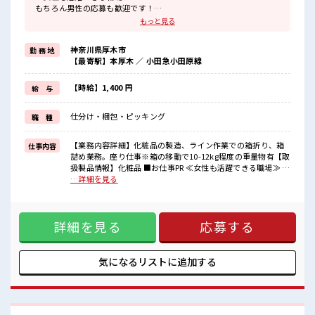
もちろん男性の応募も歓迎です！
≪プライベートが充実する≫
もっと見る
場合によってはお願いすることもありますが、
残業はほとんどナシ！
神奈川県厚木市
勤 務 地
≪週休2日制≫
【最寄駅】本厚木 ／ 小田急小田原線
週末は家族や友人と一緒にプライベート満喫！
≪機能的な制服アリ≫
制服があるので、
【時給】1,400 円
給 与
毎日の服装の悩み解消♪
≪未経験の方も大カンゲイ≫
仕分け・梱包・ピッキング
職 種
新しいことにチャレンジするのは不安だけど、
しっかり働く環境が整っています！
イチからスキルUP・ステップUP目指していきましょう！
【業務内容詳細】化粧品の製造、ライン作業での箱折り、箱
仕事内容
詰め業務。座り仕事※箱の移動で10-12kg程度の重量物有【取
■職場の雰囲気
扱製品情報】化粧品 ■お仕事PR ≪女性も活躍できる職場≫ も
女性が多い職場ですが男女は問いません！
ちろん男性の応募も歓迎です！ ≪プライベートが充実する≫
…詳細を見る
応募お待ちしております！
場合によってはお願いすることもありますが、 残業はほとん
しっかり休める休憩室あり！
どナシ！ ≪週休2日制≫ 週末は家族や友人と一緒にプライベ
オンオフの切替もできちゃう！
ート満喫！ ≪機能的な制服アリ≫ 制服があるので、 毎日の服
ロッカーあり！
詳細を見る
応募する
装の悩み解消♪ ≪未経験の方も大カンゲイ≫ 新しいことにチ
安心してお仕事に集中♪
ャレンジするのは不安だけど、 しっかり働く環境が整ってい
ます！ イチからスキルUP・ステップUP目指していきましょ
う！ ■職場の雰囲気 女性が多い職場ですが男女は問いませ
気になるリストに
追加する
ん！ 応募お待ちしております！ しっかり休める休憩室あり！
オンオフの切替もできちゃう！ ロッカーあり！ 安心してお仕
事に集中♪