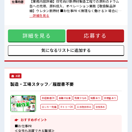
■職場の雰囲気
【業務内容詳細】住宅向け断熱材製造工程での原料のドラム
仕事内容
少人数の職場だから一緒に働く仲間との距離もグッと近い！
缶への充填、原料投入、オペレーション業務【取扱製品詳
20代活躍中のフレッシュな職場です☆
細】ウレタン断熱材 ■お仕事PR ≪無理なく働ける≫ 場合によ
休憩室でホッと一息リフレッシュ！
ってはお願いすることもありますが、 残業はほとんどナシ！
…詳細を見る
高収入もバッチリ目指せますよ！
≪週休2日制≫ 週末は家族や友人と一緒にプライベート満喫！
制服があると毎日の服選びに悩まずOK♪ ≪初めての仕事だけ
ど自分にもできそう≫ 新しいことにチャレンジするのは不安
詳細を見る
応募する
だけど、 しっかり働く環境が整っています！ イチからスキル
UP・ステップUP目指していきましょう！ ≪自分に合った期
間で働ける≫ 福利厚生が整った派遣のお仕事です！ ■職場の
雰囲気 少人数の職場だから一緒に働く仲間との距離もグッと
気になるリストに
追加する
近い！ 20代活躍中のフレッシュな職場です☆ 休憩室でホッと
一息リフレッシュ！ 高収入もバッチリ目指せますよ！
派遣
製造・工場スタッフ／履歴書不要
未経験者OK
長期の仕事
残業少なめ
制服あり
休憩室あり
ロッカー完備
タトゥーOK
土日祝日休み
女性多め
おすすめポイント
■お仕事PR
≪女性も活躍できる職場≫