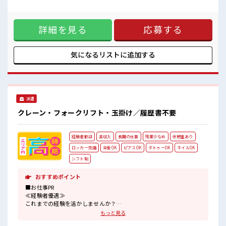
のんびりスマホチェック♪
んか？ ブランクがあっても大丈夫♪ 経験はちょっとだけ…と
持ち物が多いあなたにもぴったり☆
いう方もOK！ ≪プライベートが充実する≫ 場合によっては
ロッカー付き職場♪
お願いすることもありますが、 残業はほとんどナシ！ ≪動き
詳細を見る
応募する
やすい制服アリ≫ 制服があるので、 毎日の服装の悩み解消♪
≪収入アップを目指せる≫ 高時給だらけの派遣のお仕事で
す！ ■職場の雰囲気 少人数の職場でこじんまり。 職場の仲間
との交流もできちゃうかも？ 休憩室で自分タイム！ のんびり
気になるリストに
追加する
スマホチェック♪ 持ち物が多いあなたにもぴったり☆ ロッカ
ー付き職場♪
派遣
クレーン・フォークリフト・玉掛け／履歴書不要
経験者歓迎
高収入
長期の仕事
残業少なめ
休憩室あり
ロッカー完備
染髪OK
ピアスOK
タトゥーOK
ネイルOK
シフト制
おすすめポイント
■お仕事PR
≪経験者優遇≫
これまでの経験を活かしませんか？
ブランクがあっても大丈夫♪
もっと見る
経験はちょっとだけ…という方もOK！