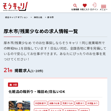
仕事検索
お気に入り
ログイン
メニュー
綜合キャリアオプション
神奈川県
厚木市
厚木市/残業少なめの求人情報一覧
厚木市/残業少なめ でのお仕事探しならそうキャリ！同じ就業場所で
の時給No.1を目指しています！日払い対応、全国各地に寮を完備して
いるので安心してお仕事ができます。あなたにぴったりのお仕事を見
つけてください！
21
掲載求人
件
(1~20件)
派遣
化粧品の箱折り・箱詰め/日払いOK
未経験者OK
長期の仕事
残業少なめ
制服あり
休憩室あり
ロッカー完備
タトゥーOK
土日祝日休み
女性多め