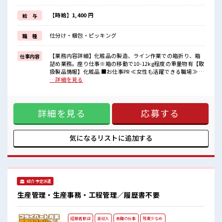
≪機能的な制服アリ≫
制服があるので、
【時給】1,400 円
給 与
毎日の服装の悩み解消♪
≪未経験の方も大カンゲイ≫
仕分け・梱包・ピッキング
職 種
新しいことにチャレンジするのは不安だけど、
しっかり働く環境が整っています！
イチからスキルUP・ステップUP目指していきましょう！
【業務内容詳細】化粧品の製造、ライン作業での箱折り、箱
仕事内容
詰め業務。座り仕事※箱の移動で10-12kg程度の重量物有【取
■職場の雰囲気
扱製品情報】化粧品 ■お仕事PR ≪女性も活躍できる職場≫ も
女性が多い職場ですが男女は問いません！
ちろん男性の応募も歓迎です！ ≪プライベートが充実する≫
…詳細を見る
応募お待ちしております！
場合によってはお願いすることもありますが、 残業はほとん
しっかり休める休憩室あり！
どナシ！ ≪週休2日制≫ 週末は家族や友人と一緒にプライベ
オンオフの切替もできちゃう！
ート満喫！ ≪機能的な制服アリ≫ 制服があるので、 毎日の服
ロッカーあり！
詳細を見る
応募する
装の悩み解消♪ ≪未経験の方も大カンゲイ≫ 新しいことにチ
安心してお仕事に集中♪
ャレンジするのは不安だけど、 しっかり働く環境が整ってい
ます！ イチからスキルUP・ステップUP目指していきましょ
う！ ■職場の雰囲気 女性が多い職場ですが男女は問いませ
気になるリストに
追加する
ん！ 応募お待ちしております！ しっかり休める休憩室あり！
オンオフの切替もできちゃう！ ロッカーあり！ 安心してお仕
事に集中♪
紹介予定派遣
生産管理・生産事務・工程管理／履歴書不要
経験者歓迎
高収入
長期の仕事
残業少なめ