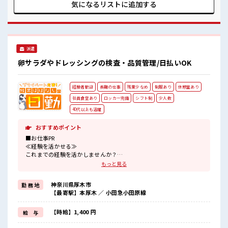
≫ 一人で悩まず気軽に相談できる、 派遣のお仕事です！ ■職
気になるリストに
追加する
場の雰囲気 女性も活躍しやすい雰囲気の職場です！ 休憩室で
楽しくランチ♪ 時間があれば昼寝もしちゃおう！ 職場にはロ
ッカー完備！ 私物の置きすぎには注意が必要ですね★
派遣
卵サラダやドレッシングの検査・品質管理/日払いOK
経験者歓迎
長期の仕事
残業少なめ
制服あり
休憩室あり
社員食堂あり
ロッカー完備
シフト制
少人数
40代以上も活躍
おすすめポイント
■お仕事PR
≪経験を活かせる≫
これまでの経験を活かしませんか？
ブランクがあっても大丈夫♪
もっと見る
経験はちょっとだけ…という方もOK！
≪時間にメリハリを≫
神奈川県厚木市
勤 務 地
残業はほとんどナシ！
【最寄駅】本厚木 ／ 小田急小田原線
場合によってはお願いすることもあります♪
制服があると毎日の服選びに悩まずOK♪
≪様々なお仕事をご提案≫
【時給】1,400 円
給 与
一人で悩まず気軽に相談できる、
派遣のお仕事です！