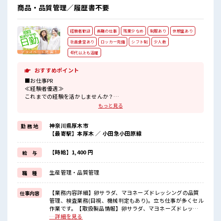
商品・品質管理／履歴書不要
経験者歓迎
長期の仕事
残業少なめ
制服あり
休憩室あり
社員食堂あり
ロッカー完備
シフト制
少人数
40代以上も活躍
おすすめポイント
■お仕事PR
≪経験者優遇≫
これまでの経験を活かしませんか？
ブランクがあっても大丈夫♪
もっと見る
経験はちょっとだけ…という方もOK！
≪プライベートが充実する≫
神奈川県厚木市
勤 務 地
場合によってはお願いすることもありますが、
【最寄駅】本厚木 ／ 小田急小田原線
残業はほとんどナシ！
≪動きやすい制服アリ≫
制服があるので、
【時給】1,400 円
給 与
毎日の服装の悩み解消♪
≪収入アップを目指せる≫
生産管理・品質管理
職 種
高時給だらけの派遣のお仕事です！
■職場の雰囲気
【業務内容詳細】卵サラダ、マヨネーズドレッシングの品質
仕事内容
少人数の職場でこじんまり。
管理、検査業務(目視、機械判定もあり)。立ち仕事が多くセル
職場の仲間との交流もできちゃうかも？
作業です。【取扱製品情報】卵サラダ、マヨネーズドレッシ
休憩室で自分タイム！
ング ■お仕事PR ≪経験者優遇≫ これまでの経験を活かしませ
…詳細を見る