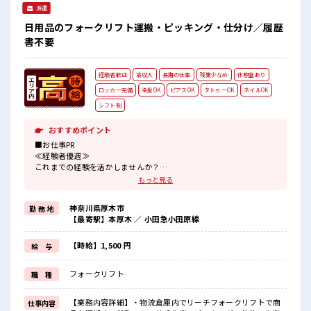
派遣
日用品のフォークリフト運搬・ピッキング・仕分け／履歴
書不要
経験者歓迎
高収入
長期の仕事
残業少なめ
休憩室あり
ロッカー完備
染髪OK
ピアスOK
タトゥーOK
ネイルOK
シフト制
おすすめポイント
■お仕事PR
≪経験者優遇≫
これまでの経験を活かしませんか？
ブランクがあっても大丈夫♪
もっと見る
経験はちょっとだけ…という方もOK！
≪時間にメリハリを≫
神奈川県厚木市
勤 務 地
残業はほとんどナシ！
【最寄駅】本厚木 ／ 小田急小田原線
場合によってはお願いすることもあります♪
≪髪色自由で自分らしく働く≫
明るすぎたり奇抜でなければ基本的に自由！
【時給】1,500 円
給 与
(規定有)≪自分に向いている仕事が探せる≫
困った事などがあれば、
フォークリフト
職 種
担当がしっかりサポートします！
■職場の雰囲気
【業務内容詳細】・物流倉庫内でリーチフォークリフトで商
仕事内容