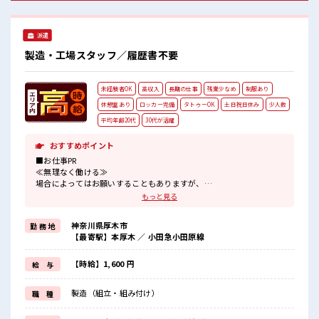
派遣
製造・工場スタッフ／履歴書不要
未経験者OK
高収入
長期の仕事
残業少なめ
制服あり
休憩室あり
ロッカー完備
タトゥーOK
土日祝日休み
少人数
平均年齢20代
30代が活躍
おすすめポイント
■お仕事PR
≪無理なく働ける≫
場合によってはお願いすることもありますが、
残業はほとんどナシ！
もっと見る
≪週休2日制≫
週末は家族や友人と一緒にプライベート満喫！
神奈川県厚木市
勤 務 地
制服があると毎日の服選びに悩まずOK♪
【最寄駅】本厚木 ／ 小田急小田原線
≪初めての仕事だけど自分にもできそう≫
新しいことにチャレンジするのは不安だけど、
しっかり働く環境が整っています！
【時給】1,600 円
給 与
イチからスキルUP・ステップUP目指していきましょう！
≪自分に合った期間で働ける≫
製造（組立・組み付け）
職 種
福利厚生が整った派遣のお仕事です！