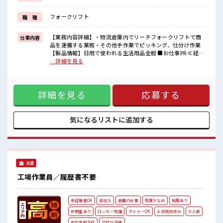
(規定有)≪自分に向いている仕事が探せる≫
困った事などがあれば、
フォークリフト
職 種
担当がしっかりサポートします！
■職場の雰囲気
【業務内容詳細】・物流倉庫内でリーチフォークリフトで商
仕事内容
派手すぎなければ多少のヘアカラーもOKなのはウレシイPoint☆
品を運搬する業務・その他手作業でピッキング、仕分け作業
仕事の合間の息抜きは休憩室で♪
【製品情報】日用で使われる生活用品全般 ■お仕事PR ≪経験
ロッカーあり！
者優遇≫ これまでの経験を活かしませんか？ ブランクがあっ
…詳細を見る
安心してお仕事に集中♪
ても大丈夫♪ 経験はちょっとだけ…という方もOK！ ≪時間
高収入もバッチリ目指せますよ！
にメリハリを≫ 残業はほとんどナシ！ 場合によってはお願い
することもあります♪ ≪髪色自由で自分らしく働く≫ 明るす
詳細を見る
応募する
ぎたり奇抜でなければ基本的に自由！ (規定有)≪自分に向い
ている仕事が探せる≫ 困った事などがあれば、 担当がしっか
りサポートします！ ■職場の雰囲気 派手すぎなければ多少の
ヘアカラーもOKなのはウレシイPoint☆ 仕事の合間の息抜き
気になるリストに
追加する
は休憩室で♪ ロッカーあり！ 安心してお仕事に集中♪ 高収入
もバッチリ目指せますよ！
派遣
工場作業員／履歴書不要
未経験者OK
高収入
長期の仕事
残業少なめ
制服あり
休憩室あり
ロッカー完備
タトゥーOK
土日祝日休み
少人数
平均年齢20代
30代が活躍