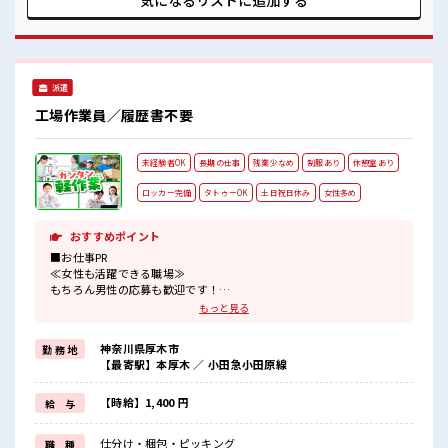
気になるリストに
追加する
近い！ 20代活躍中のフレッシュな職場です☆ 休憩室でホッと
一息リフレッシュ！ 高収入もバッチリ目指せますよ！
派遣
工場作業員／履歴書不要
未経験者OK
長期の仕事
残業少なめ
制服あり
休憩室あり
ロッカー完備
タトゥーOK
土日祝日休み
女性多め
おすすめポイント
■お仕事PR
≪女性も活躍できる職場≫
もちろん男性の応募も歓迎です！
≪プライベートが充実する≫
もっと見る
場合によってはお願いすることもありますが、
残業はほとんどナシ！
神奈川県厚木市
勤 務 地
≪週休2日制≫
【最寄駅】本厚木 ／ 小田急小田原線
週末は家族や友人と一緒にプライベート満喫！
≪機能的な制服アリ≫
制服があるので、
【時給】1,400 円
給 与
毎日の服装の悩み解消♪
≪未経験の方も大カンゲイ≫
仕分け・梱包・ピッキング
職 種