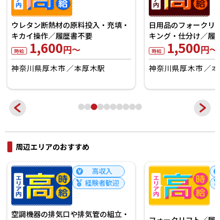
ウレタン断熱材の原料投入・充填・
日用品のフォークリ
キカイ操作／履歴書不要
キング・仕分け／履
1,600
1,500
円～
円～
時給
時給
神奈川県厚木市
本厚木駅
神奈川県厚木市
本
周辺エリアのおすすめ
高収入
経験者歓迎
空調機器の排気口や排気管の組立・
フォークリフト／履