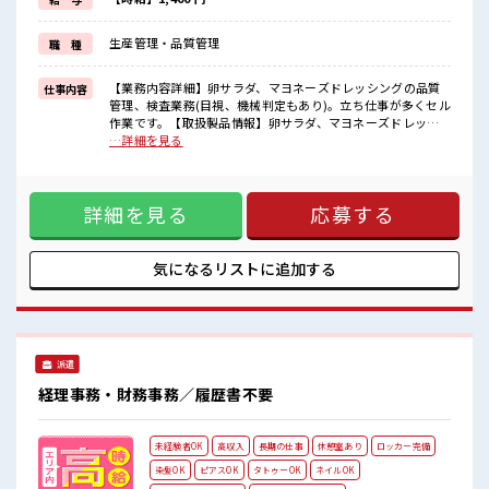
毎日の服装の悩み解消♪
≪収入アップを目指せる≫
生産管理・品質管理
職 種
高時給だらけの派遣のお仕事です！
■職場の雰囲気
【業務内容詳細】卵サラダ、マヨネーズドレッシングの品質
仕事内容
少人数の職場でこじんまり。
管理、検査業務(目視、機械判定もあり)。立ち仕事が多くセル
職場の仲間との交流もできちゃうかも？
作業です。【取扱製品情報】卵サラダ、マヨネーズドレッシ
休憩室で自分タイム！
ング ■お仕事PR ≪経験者優遇≫ これまでの経験を活かしませ
…詳細を見る
のんびりスマホチェック♪
んか？ ブランクがあっても大丈夫♪ 経験はちょっとだけ…と
持ち物が多いあなたにもぴったり☆
いう方もOK！ ≪プライベートが充実する≫ 場合によっては
ロッカー付き職場♪
お願いすることもありますが、 残業はほとんどナシ！ ≪動き
詳細を見る
応募する
やすい制服アリ≫ 制服があるので、 毎日の服装の悩み解消♪
≪収入アップを目指せる≫ 高時給だらけの派遣のお仕事で
す！ ■職場の雰囲気 少人数の職場でこじんまり。 職場の仲間
との交流もできちゃうかも？ 休憩室で自分タイム！ のんびり
気になるリストに
追加する
スマホチェック♪ 持ち物が多いあなたにもぴったり☆ ロッカ
ー付き職場♪
派遣
経理事務・財務事務／履歴書不要
未経験者OK
高収入
長期の仕事
休憩室あり
ロッカー完備
染髪OK
ピアスOK
タトゥーOK
ネイルOK