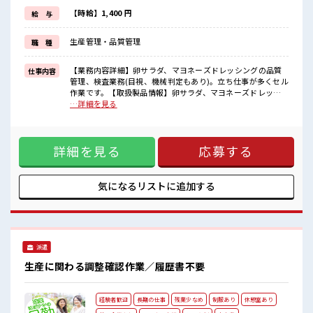
制服があると毎日の服選びに悩まずOK♪
≪様々なお仕事をご提案≫
【時給】1,400 円
給 与
一人で悩まず気軽に相談できる、
派遣のお仕事です！
生産管理・品質管理
職 種
■職場の雰囲気
“コジンマリ”が好きな方にもお勧め！！
【業務内容詳細】卵サラダ、マヨネーズドレッシングの品質
仕事内容
少人数の職場です♪
管理、検査業務(目視、機械判定もあり)。立ち仕事が多くセル
しっかり休める休憩室あり！
作業です。【取扱製品情報】卵サラダ、マヨネーズドレッシ
オンオフの切替もできちゃう！
ング ■お仕事PR ≪経験を活かせる≫ これまでの経験を活かし
…詳細を見る
ロッカーあり！
ませんか？ ブランクがあっても大丈夫♪ 経験はちょっとだ
安心してお仕事に集中♪
け…という方もOK！ ≪時間にメリハリを≫ 残業はほとんど
ナシ！ 場合によってはお願いすることもあります♪ 制服があ
詳細を見る
応募する
ると毎日の服選びに悩まずOK♪ ≪様々なお仕事をご提案≫
一人で悩まず気軽に相談できる、 派遣のお仕事です！ ■職場
の雰囲気 “コジンマリ”が好きな方にもお勧め！！ 少人数の職
場です♪ しっかり休める休憩室あり！ オンオフの切替もでき
気になるリストに
追加する
ちゃう！ ロッカーあり！ 安心してお仕事に集中♪
派遣
生産に関わる調整確認作業／履歴書不要
経験者歓迎
長期の仕事
残業少なめ
制服あり
休憩室あり