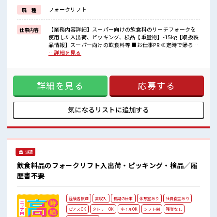
フォークリフト
職 種
■職場の雰囲気
休憩室で楽しくランチ♪
時間があれば昼寝もしちゃおう！
【業務内容詳細】スーパー向けの飲食料のリーチフォークを
仕事内容
残業は基本ないので定時でサクッと帰宅OK！
使用した入出荷、ピッキング、検品【重量物】-15kg【取扱製
高収入もバッチリ目指せますよ！
品情報】スーパー向けの飲食料等 ■お仕事PR ≪定時で帰ろう
≫ 自分の時間をしっかり確保できる、 残業基本ナシのお仕事
…詳細を見る
♪ ≪経験者優遇≫ これまでの経験を活かしませんか？ ブラン
クがあっても大丈夫♪ 経験はちょっとだけ…という方もOK！
≪自分に向いている仕事が探せる≫ 困った事などがあれば、
詳細を見る
応募する
担当がしっかりサポートします！ ■職場の雰囲気 休憩室で楽
しくランチ♪ 時間があれば昼寝もしちゃおう！ 残業は基本な
いので定時でサクッと帰宅OK！ 高収入もバッチリ目指せます
よ！
気になるリストに
追加する
派遣
飲食料品のフォークリフト入出荷・ピッキング・検品／履
歴書不要
経験者歓迎
高収入
長期の仕事
休憩室あり
社員食堂あり
ピアスOK
タトゥーOK
ネイルOK
シフト制
残業なし