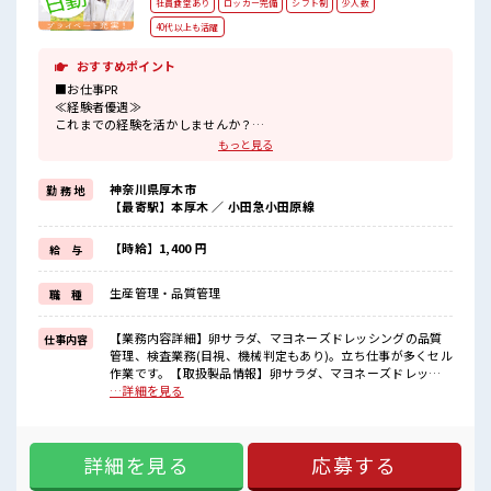
社員食堂あり
ロッカー完備
シフト制
少人数
40代以上も活躍
おすすめポイント
■お仕事PR
≪経験者優遇≫
これまでの経験を活かしませんか？
ブランクがあっても大丈夫♪
もっと見る
経験はちょっとだけ…という方もOK！
≪プライベートが充実する≫
神奈川県厚木市
勤 務 地
場合によってはお願いすることもありますが、
【最寄駅】本厚木 ／ 小田急小田原線
残業はほとんどナシ！
≪動きやすい制服アリ≫
制服があるので、
【時給】1,400 円
給 与
毎日の服装の悩み解消♪
≪収入アップを目指せる≫
生産管理・品質管理
職 種
高時給だらけの派遣のお仕事です！
■職場の雰囲気
【業務内容詳細】卵サラダ、マヨネーズドレッシングの品質
仕事内容
少人数の職場でこじんまり。
管理、検査業務(目視、機械判定もあり)。立ち仕事が多くセル
職場の仲間との交流もできちゃうかも？
作業です。【取扱製品情報】卵サラダ、マヨネーズドレッシ
休憩室で自分タイム！
ング ■お仕事PR ≪経験者優遇≫ これまでの経験を活かしませ
…詳細を見る
のんびりスマホチェック♪
んか？ ブランクがあっても大丈夫♪ 経験はちょっとだけ…と
持ち物が多いあなたにもぴったり☆
いう方もOK！ ≪プライベートが充実する≫ 場合によっては
ロッカー付き職場♪
お願いすることもありますが、 残業はほとんどナシ！ ≪動き
詳細を見る
応募する
やすい制服アリ≫ 制服があるので、 毎日の服装の悩み解消♪
≪収入アップを目指せる≫ 高時給だらけの派遣のお仕事で