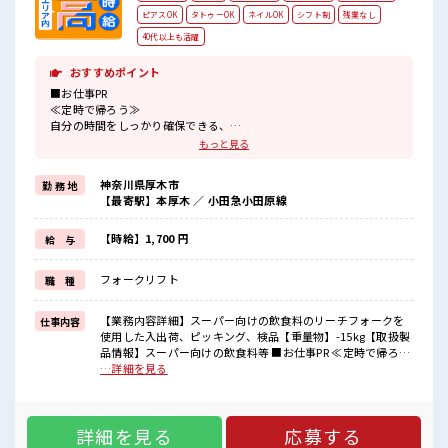
ピアスOK
タトゥーOK
ネイルOK
シフト制
残業なし
40代以上も活躍
おすすめポイント
■お仕事PR
≪定時で帰ろう≫
自分の時間をしっかり確保できる、
残業基本ナシのお仕事♪
もっと見る
≪経験者優遇≫
これまでの経験を活かしませんか？
神奈川県厚木市
勤 務 地
ブランクがあっても大丈夫♪
【最寄駅】本厚木 ／ 小田急小田原線
経験はちょっとだけ…という方もOK！
≪自分に向いている仕事が探せる≫
困った事などがあれば、
【時給】1,700 円
給 与
担当がしっかりサポートします！
フォークリフト
職 種
■職場の雰囲気
休憩室で楽しくランチ♪
時間があれば昼寝もしちゃおう！
【業務内容詳細】スーパー向けの飲食料のリーチフォークを
仕事内容
残業は基本ないので定時でサクッと帰宅OK！
使用した入出荷、ピッキング、検品【重量物】-15kg【取扱製
高収入もバッチリ目指せますよ！
品情報】スーパー向けの飲食料等 ■お仕事PR ≪定時で帰ろう
≫ 自分の時間をしっかり確保できる、 残業基本ナシのお仕事
…詳細を見る
♪ ≪経験者優遇≫ これまでの経験を活かしませんか？ ブラン
クがあっても大丈夫♪ 経験はちょっとだけ…という方もOK！
≪自分に向いている仕事が探せる≫ 困った事などがあれば、
詳細を見る
応募する
担当がしっかりサポートします！ ■職場の雰囲気 休憩室で楽