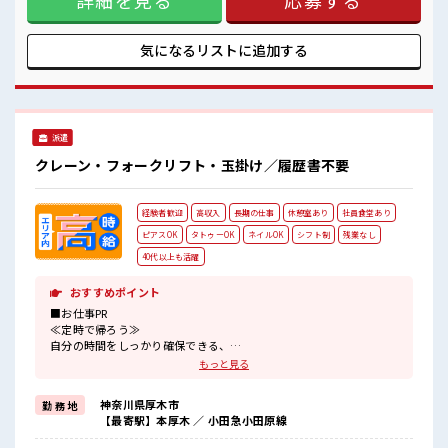
詳細を見る
応募する
方も大カンゲイ≫ 新しいことにチャレンジするのは不安だけ
ど、 しっかり働く環境が整っています！ イチからスキルUP・
ステップUP目指していきましょう！ ■職場の雰囲気 “コジン
気になるリストに
追加する
マリ”が好きな方にもお勧め！！ 少人数の職場です♪ 明るす
ぎたり奇抜過ぎなければヘアカラーOK！ 仕事の合間の息抜き
は休憩室で♪ 高収入もバッチリ目指せますよ！
派遣
クレーン・フォークリフト・玉掛け／履歴書不要
経験者歓迎
高収入
長期の仕事
休憩室あり
社員食堂あり
ピアスOK
タトゥーOK
ネイルOK
シフト制
残業なし
40代以上も活躍
おすすめポイント
■お仕事PR
≪定時で帰ろう≫
自分の時間をしっかり確保できる、
残業基本ナシのお仕事♪
もっと見る
≪経験者優遇≫
これまでの経験を活かしませんか？
神奈川県厚木市
勤 務 地
ブランクがあっても大丈夫♪
【最寄駅】本厚木 ／ 小田急小田原線
経験はちょっとだけ…という方もOK！
≪自分に向いている仕事が探せる≫