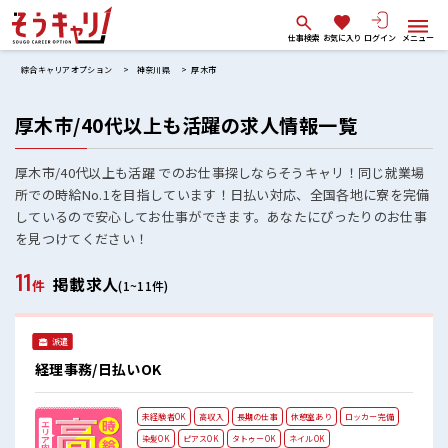
仕事検索
お気に入り
ログイン
メニュー
綜合キャリアオプション
神奈川県
厚木市
厚木市/40代以上も活躍の求人情報一覧
厚木市/40代以上も活躍 でのお仕事探しならそうキャリ！同じ就業場
所での時給No.1を目指しています！日払い対応、全国各地に寮を完備
しているので安心してお仕事ができます。あなたにぴったりのお仕事
を見つけてください！
11
掲載求人
件
(1~11件)
派遣
経理事務/日払いOK
未経験者OK
高収入
長期の仕事
休憩室あり
ロッカー完備
染髪OK
ピアスOK
タトゥーOK
ネイルOK