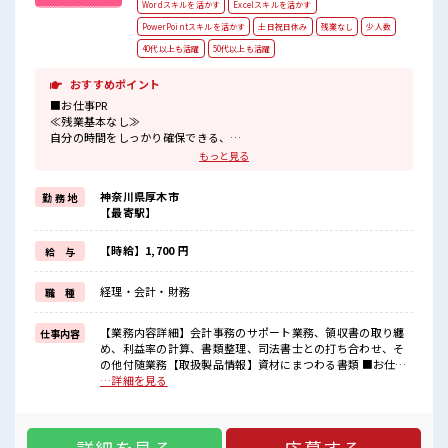
Wordスキルを活かす
Excelスキルを活かす
PowerPointスキルを活かす
土日祝日休み
残業なし
少人数
40代以上も活躍
50代以上も活躍
おすすめポイント
■お仕事PR
≪残業基本なし≫
自分の時間をしっかり確保できる、
残業基本ナシのお仕事♪
もっと見る
オンとオフをきっちり切り替えたい方にオススメ！
≪週休2日制≫
神奈川県厚木市
勤 務 地
週末は家族や友人と一緒にプライベート満喫！
【最寄駅】
≪ヘアカラーOKで自由な雰囲気の職場≫
明るすぎたり奇抜でなければ基本的に自由！
(規定有)≪未経験の方も大カンゲイ≫
【時給】1,700 円
給 与
新しいことにチャレンジするのは不安だけど、
しっかり働く環境が整っています！
経理・会計・財務
職 種
イチからスキルUP・ステップUP目指していきましょう！
■職場の雰囲気
【業務内容詳細】会計事務のサポート業務、領収書の取り纏
仕事内容
“コジンマリ”が好きな方にもお勧め！！
め、利益率の計算、書類整理、司法書士との打ち合わせ、そ
少人数の職場です♪
の他付随業務【取扱製品情報】資材にまつわる書類 ■お仕事
明るすぎたり奇抜過ぎなければヘアカラーOK！
PR ≪残業基本なし≫ 自分の時間をしっかり確保できる、 残業
…詳細を見る
仕事の合間の息抜きは休憩室で♪
基本ナシのお仕事♪ オンとオフをきっちり切り替えたい方に
高収入もバッチリ目指せますよ！
オススメ！ ≪週休2日制≫ 週末は家族や友人と一緒にプライ
ベート満喫！ ≪ヘアカラーOKで自由な雰囲気の職場≫ 明る
すぎたり奇抜でなければ基本的に自由！ (規定有)≪未経験の