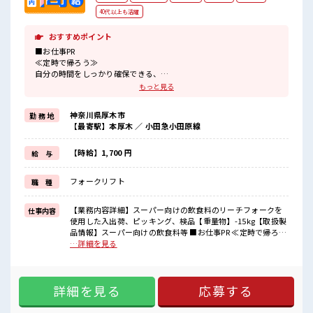
40代以上も活躍
おすすめポイント
■お仕事PR
≪定時で帰ろう≫
自分の時間をしっかり確保できる、
残業基本ナシのお仕事♪
もっと見る
≪経験者優遇≫
これまでの経験を活かしませんか？
神奈川県厚木市
勤 務 地
ブランクがあっても大丈夫♪
【最寄駅】本厚木 ／ 小田急小田原線
経験はちょっとだけ…という方もOK！
≪自分に向いている仕事が探せる≫
困った事などがあれば、
【時給】1,700 円
給 与
担当がしっかりサポートします！
フォークリフト
職 種
■職場の雰囲気
休憩室で楽しくランチ♪
時間があれば昼寝もしちゃおう！
【業務内容詳細】スーパー向けの飲食料のリーチフォークを
仕事内容
残業は基本ないので定時でサクッと帰宅OK！
使用した入出荷、ピッキング、検品【重量物】-15kg【取扱製
高収入もバッチリ目指せますよ！
品情報】スーパー向けの飲食料等 ■お仕事PR ≪定時で帰ろう
≫ 自分の時間をしっかり確保できる、 残業基本ナシのお仕事
…詳細を見る
♪ ≪経験者優遇≫ これまでの経験を活かしませんか？ ブラン
クがあっても大丈夫♪ 経験はちょっとだけ…という方もOK！
≪自分に向いている仕事が探せる≫ 困った事などがあれば、
詳細を見る
応募する
担当がしっかりサポートします！ ■職場の雰囲気 休憩室で楽
しくランチ♪ 時間があれば昼寝もしちゃおう！ 残業は基本な
いので定時でサクッと帰宅OK！ 高収入もバッチリ目指せます