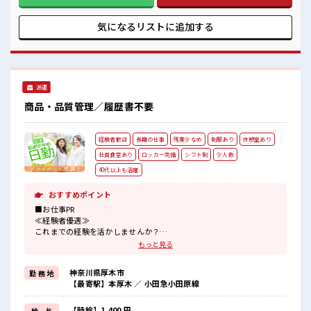
しくランチ♪ 時間があれば昼寝もしちゃおう！ 残業は基本な
いので定時でサクッと帰宅OK！ 高収入もバッチリ目指せます
よ！
気になるリストに
追加する
派遣
商品・品質管理／履歴書不要
経験者歓迎
長期の仕事
残業少なめ
制服あり
休憩室あり
社員食堂あり
ロッカー完備
シフト制
少人数
40代以上も活躍
おすすめポイント
■お仕事PR
≪経験者優遇≫
これまでの経験を活かしませんか？
ブランクがあっても大丈夫♪
もっと見る
経験はちょっとだけ…という方もOK！
≪プライベートが充実する≫
神奈川県厚木市
勤 務 地
場合によってはお願いすることもありますが、
【最寄駅】本厚木 ／ 小田急小田原線
残業はほとんどナシ！
≪動きやすい制服アリ≫
制服があるので、
【時給】1,400 円
給 与