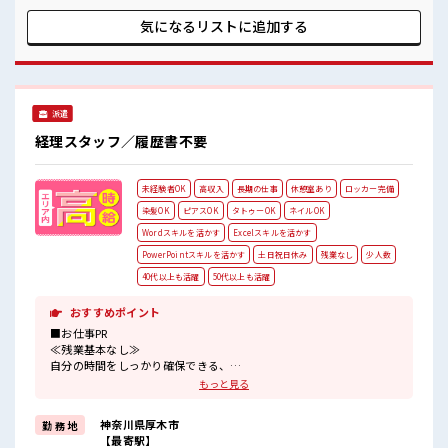
す！ ■職場の雰囲気 少人数の職場でこじんまり。 職場の仲間
との交流もできちゃうかも？ 休憩室で自分タイム！ のんびり
気になるリストに
追加する
スマホチェック♪ 持ち物が多いあなたにもぴったり☆ ロッカ
ー付き職場♪
派遣
経理スタッフ／履歴書不要
未経験者OK
高収入
長期の仕事
休憩室あり
ロッカー完備
染髪OK
ピアスOK
タトゥーOK
ネイルOK
Wordスキルを活かす
Excelスキルを活かす
PowerPointスキルを活かす
土日祝日休み
残業なし
少人数
40代以上も活躍
50代以上も活躍
おすすめポイント
■お仕事PR
≪残業基本なし≫
自分の時間をしっかり確保できる、
残業基本ナシのお仕事♪
もっと見る
オンとオフをきっちり切り替えたい方にオススメ！
≪週休2日制≫
神奈川県厚木市
勤 務 地
週末は家族や友人と一緒にプライベート満喫！
【最寄駅】
≪ヘアカラーOKで自由な雰囲気の職場≫