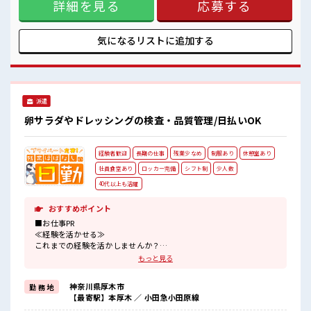
詳細を見る
応募する
奇抜でなければ基本的に自由！ (規定有)≪未経験の方も大カ
ンゲイ≫ 新しいことにチャレンジするのは不安だけど、 しっ
かり働く環境が整っています！ イチからスキルUP・ステップ
UP目指していきましょう！ ■職場の雰囲気 少人数の職場だか
気になるリストに
追加する
ら一緒に働く仲間との距離もグッと近い！ キバツ過ぎなけれ
ば髪色・髪型は自由！ あなたの個性を大事にできます♪ 休憩
室で楽しくおしゃべり！ ストレス解消☆
派遣
卵サラダやドレッシングの検査・品質管理/日払いOK
経験者歓迎
長期の仕事
残業少なめ
制服あり
休憩室あり
社員食堂あり
ロッカー完備
シフト制
少人数
40代以上も活躍
おすすめポイント
■お仕事PR
≪経験を活かせる≫
これまでの経験を活かしませんか？
ブランクがあっても大丈夫♪
もっと見る
経験はちょっとだけ…という方もOK！
≪時間にメリハリを≫
神奈川県厚木市
勤 務 地
残業はほとんどナシ！
【最寄駅】本厚木 ／ 小田急小田原線
場合によってはお願いすることもあります♪