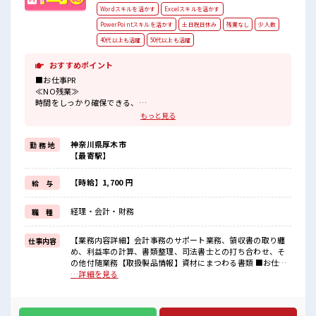
Wordスキルを活かす
Excelスキルを活かす
PowerPointスキルを活かす
土日祝日休み
残業なし
少人数
40代以上も活躍
50代以上も活躍
おすすめポイント
■お仕事PR
≪NO残業≫
時間をしっかり確保できる、
残業基本ナシのお仕事♪
もっと見る
オンとオフをきっちり切り替えたい方にオススメ！
≪土日祝休のお仕事≫
神奈川県厚木市
勤 務 地
家族や友人と一緒にプライベート満喫！
【最寄駅】
≪ヘアカラーOKで自由な雰囲気の職場≫
明るすぎたり奇抜でなければ基本的に自由！
(規定有)≪未経験の方も大カンゲイ≫
【時給】1,700 円
給 与
新しいことにチャレンジするのは不安だけど、
しっかり働く環境が整っています！
経理・会計・財務
職 種
イチからスキルUP・ステップUP目指していきましょう！
■職場の雰囲気
【業務内容詳細】会計事務のサポート業務、領収書の取り纏
仕事内容
少人数の職場だから一緒に働く仲間との距離もグッと近い！
め、利益率の計算、書類整理、司法書士との打ち合わせ、そ
キバツ過ぎなければ髪色・髪型は自由！
の他付随業務【取扱製品情報】資材にまつわる書類 ■お仕事
あなたの個性を大事にできます♪
PR ≪NO残業≫ 時間をしっかり確保できる、 残業基本ナシの
…詳細を見る
休憩室で楽しくおしゃべり！
お仕事♪ オンとオフをきっちり切り替えたい方にオススメ！
ストレス解消☆
≪土日祝休のお仕事≫ 家族や友人と一緒にプライベート満
喫！ ≪ヘアカラーOKで自由な雰囲気の職場≫ 明るすぎたり