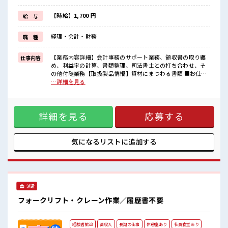
明るすぎたり奇抜でなければ基本的に自由！
(規定有)≪未経験の方も大カンゲイ≫
【時給】1,700 円
給 与
新しいことにチャレンジするのは不安だけど、
しっかり働く環境が整っています！
経理・会計・財務
職 種
イチからスキルUP・ステップUP目指していきましょう！
■職場の雰囲気
【業務内容詳細】会計事務のサポート業務、領収書の取り纏
仕事内容
“コジンマリ”が好きな方にもお勧め！！
め、利益率の計算、書類整理、司法書士との打ち合わせ、そ
少人数の職場です♪
の他付随業務【取扱製品情報】資材にまつわる書類 ■お仕事
明るすぎたり奇抜過ぎなければヘアカラーOK！
PR ≪残業基本なし≫ 自分の時間をしっかり確保できる、 残業
…詳細を見る
仕事の合間の息抜きは休憩室で♪
基本ナシのお仕事♪ オンとオフをきっちり切り替えたい方に
高収入もバッチリ目指せますよ！
オススメ！ ≪週休2日制≫ 週末は家族や友人と一緒にプライ
ベート満喫！ ≪ヘアカラーOKで自由な雰囲気の職場≫ 明る
詳細を見る
応募する
すぎたり奇抜でなければ基本的に自由！ (規定有)≪未経験の
方も大カンゲイ≫ 新しいことにチャレンジするのは不安だけ
ど、 しっかり働く環境が整っています！ イチからスキルUP・
ステップUP目指していきましょう！ ■職場の雰囲気 “コジン
気になるリストに
追加する
マリ”が好きな方にもお勧め！！ 少人数の職場です♪ 明るす
ぎたり奇抜過ぎなければヘアカラーOK！ 仕事の合間の息抜き
は休憩室で♪ 高収入もバッチリ目指せますよ！
派遣
フォークリフト・クレーン作業／履歴書不要
経験者歓迎
高収入
長期の仕事
休憩室あり
社員食堂あり