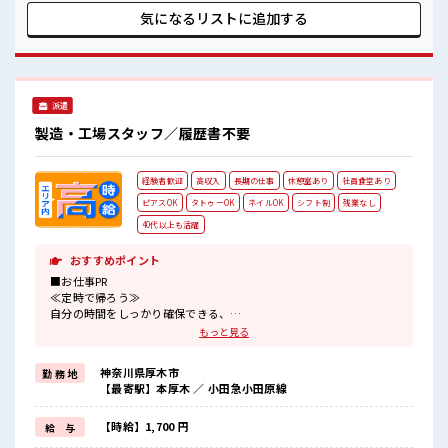
よ！
気になるリストに
追加する
派遣
製造・工場スタッフ／履歴書不要
経験者歓迎
高収入
長期の仕事
休憩室あり
社員食堂あり
ピアスOK
タトゥーOK
ネイルOK
シフト制
残業なし
40代以上も活躍
おすすめポイント
■お仕事PR
≪定時で帰ろう≫
自分の時間をしっかり確保できる、
残業基本ナシのお仕事♪
もっと見る
≪経験者優遇≫
これまでの経験を活かしませんか？
神奈川県厚木市
勤 務 地
ブランクがあっても大丈夫♪
【最寄駅】本厚木 ／ 小田急小田原線
経験はちょっとだけ…という方もOK！
≪自分に向いている仕事が探せる≫
困った事などがあれば、
【時給】1,700 円
給 与
担当がしっかりサポートします！