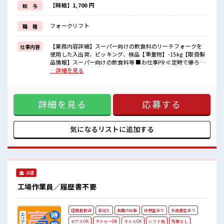
困った事などがあれば、
【時給】1,700 円
給 与
担当がしっかりサポートします！
フォークリフト
職 種
■職場の雰囲気
休憩室で楽しくランチ♪
時間があれば昼寝もしちゃおう！
【業務内容詳細】スーパー向けの飲食料のリーチフォークを
仕事内容
残業は基本ないので定時でサクッと帰宅OK！
使用した入出荷、ピッキング、検品【重量物】-15kg【取扱製
高収入もバッチリ目指せますよ！
品情報】スーパー向けの飲食料等 ■お仕事PR ≪定時で帰ろう
≫ 自分の時間をしっかり確保できる、 残業基本ナシのお仕事
…詳細を見る
♪ ≪経験者優遇≫ これまでの経験を活かしませんか？ ブラン
クがあっても大丈夫♪ 経験はちょっとだけ…という方もOK！
≪自分に向いている仕事が探せる≫ 困った事などがあれば、
詳細を見る
応募する
担当がしっかりサポートします！ ■職場の雰囲気 休憩室で楽
しくランチ♪ 時間があれば昼寝もしちゃおう！ 残業は基本な
いので定時でサクッと帰宅OK！ 高収入もバッチリ目指せます
よ！
気になるリストに
追加する
派遣
工場作業員／履歴書不要
経験者歓迎
高収入
長期の仕事
休憩室あり
社員食堂あり
ピアスOK
タトゥーOK
ネイルOK
シフト制
残業なし