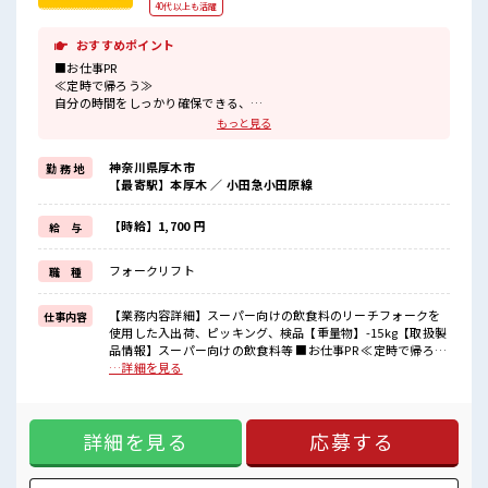
40代以上も活躍
おすすめポイント
■お仕事PR
≪定時で帰ろう≫
自分の時間をしっかり確保できる、
残業基本ナシのお仕事♪
もっと見る
≪経験者優遇≫
これまでの経験を活かしませんか？
神奈川県厚木市
勤 務 地
ブランクがあっても大丈夫♪
【最寄駅】本厚木 ／ 小田急小田原線
経験はちょっとだけ…という方もOK！
≪自分に向いている仕事が探せる≫
困った事などがあれば、
【時給】1,700 円
給 与
担当がしっかりサポートします！
フォークリフト
職 種
■職場の雰囲気
休憩室で楽しくランチ♪
時間があれば昼寝もしちゃおう！
【業務内容詳細】スーパー向けの飲食料のリーチフォークを
仕事内容
残業は基本ないので定時でサクッと帰宅OK！
使用した入出荷、ピッキング、検品【重量物】-15kg【取扱製
高収入もバッチリ目指せますよ！
品情報】スーパー向けの飲食料等 ■お仕事PR ≪定時で帰ろう
≫ 自分の時間をしっかり確保できる、 残業基本ナシのお仕事
…詳細を見る
♪ ≪経験者優遇≫ これまでの経験を活かしませんか？ ブラン
クがあっても大丈夫♪ 経験はちょっとだけ…という方もOK！
≪自分に向いている仕事が探せる≫ 困った事などがあれば、
詳細を見る
応募する
担当がしっかりサポートします！ ■職場の雰囲気 休憩室で楽
しくランチ♪ 時間があれば昼寝もしちゃおう！ 残業は基本な
いので定時でサクッと帰宅OK！ 高収入もバッチリ目指せます