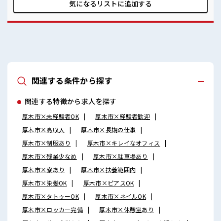
よ！
気になるリストに
追加する
関連する条件から探す
関連する特徴から求人を探す
厚木市×未経験者OK
厚木市×経験者歓迎
厚木市×高収入
厚木市×長期の仕事
厚木市×制服あり
厚木市×キレイなオフィス
厚木市×残業少なめ
厚木市×駐車場あり
厚木市×寮あり
厚木市×扶養範囲内
厚木市×染髪OK
厚木市×ピアスOK
厚木市×タトゥーOK
厚木市×ネイルOK
厚木市×ロッカー完備
厚木市×休憩室あり