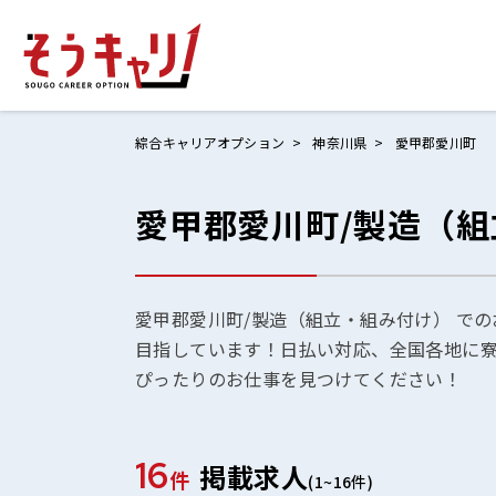
綜合キャリアオプション
神奈川県
愛甲郡愛川町
愛甲郡愛川町/製造（
ホームにもど
お仕事検索
お気に入りリ
愛甲郡愛川町/製造（組立・組み付け） での
目指しています！日払い対応、全国各地に
お問い合わせ
ぴったりのお仕事を見つけてください！
16
掲載求人
ログイン
件
(1~16件)