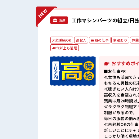
工作マシンパーツの組立/日払
派遣
未経験者OK
高収入
長期の仕事
制服あり
休憩
40代以上も活躍
おすすめポ
■お仕事PR
≪女性も活躍でき
もちろん男性の応
≪稼ぎたい人向け
高収入を希望され
残業は月20時間以
≪ラクラク制服ア
制服があるので、
毎日の服装の悩み
≪未経験OKの仕事
新しいことにチャ
しっかり働く環境