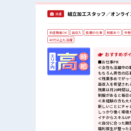
組立加工スタッフ／オンライ
派遣
未経験者OK
高収入
長期の仕事
制服あり
休憩
40代以上も活躍
おすすめポ
■お仕事PR
≪女性も活躍中の
もちろん男性の応
≪残業多めでがっ
高収入を希望され
残業は月20時間以
制服があると毎日
≪未経験の方も大
新しいことにチャ
しっかり働く環境
イチからスキルU
≪自分に合った期
福利厚生が整った