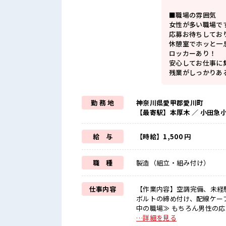
■職場の雰囲気
女性が多い職場で
応募お待ちしてお
休憩室でホッと一
ロッカーあり！
安心してお仕事に
残業がしっかりあ
勤 務 地
神奈川県愛甲郡愛川町
【最寄駅】本厚木 ／ 小田急
給 与
【時給】1,500 円
職 種
製造（組立・組み付け）
仕事内容
【作業内容】空調完備、未経
ボルトの締め付け、配線ケーブルの繋ぎ作
中の職場≫ もちろん男性の応
る方にオススメ。 残業は月2
…詳細を見る