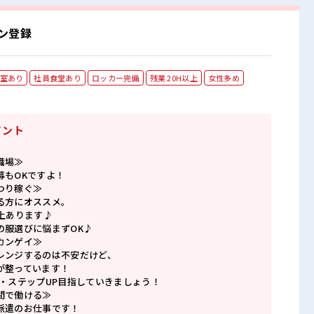
ン登録
室あり
社員食堂あり
ロッカー完備
残業 20H以上
女性多め
イント
職場≫
募もOKですよ！
つり稼ぐ≫
る方にオススメ。
上あります♪
の服選びに悩まずOK♪
カンゲイ≫
レンジするのは不安だけど、
が整っています！
P・ステップUP目指していきましょう！
間で働ける≫
派遣のお仕事です！