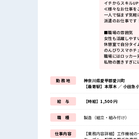
イチからスキルU
≪様々なお仕事を
一人で悩まず気軽
派遣のお仕事です
■職場の雰囲気
女性も活躍しやす
休憩室で自分タイ
のんびりスマホチ
職場にはロッカー
私物の置きすぎに
勤 務 地
神奈川県愛甲郡愛川町
【最寄駅】本厚木 ／ 小田急
給 与
【時給】1,500 円
職 種
製造（組立・組み付け）
仕事内容
【業務内容詳細】工作機械の