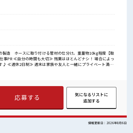
の製造 ホースに取り付ける管材の仕分け。重量物10kg程度【取
す♪ ≪週休2日制≫ 週末は家族や友人と一緒にプライベート満
≫ 派手過ぎなければ髪型や髪色自由♪ (規定有)制服があると毎日
経験の方も大カンゲイ≫ 新しいことにチャレンジするのは不安だ
っています！ イチからスキルUP・ステップUP目指していきまし
ションもUP！ 仕事の合間の息抜きは休憩室で♪ 残業はほとんど
気になるリストに
応募する
追加する
情報更新日：2026年8月6日