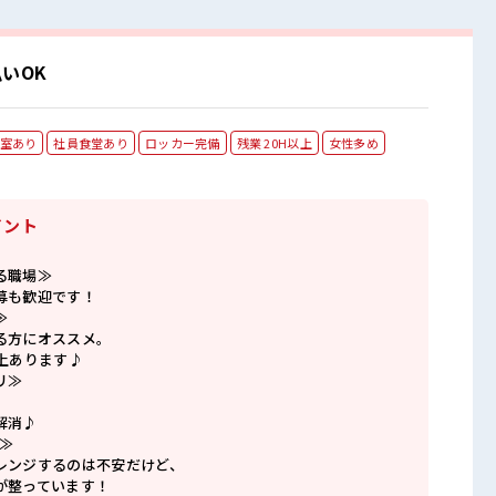
いOK
室あり
社員食堂あり
ロッカー完備
残業 20H以上
女性多め
イント
る職場≫
募も歓迎です！
≫
る方にオススメ。
上あります♪
リ≫
解消♪
≫
レンジするのは不安だけど、
が整っています！