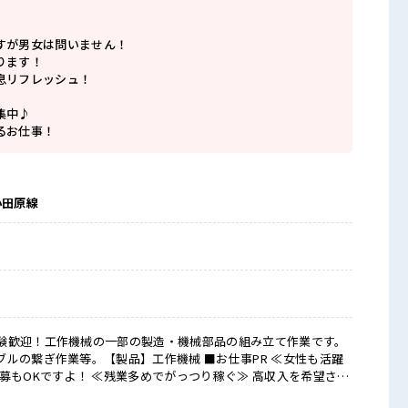
すが男女は問いません！
ります！
息リフレッシュ！
集中♪
るお仕事！
小田原線
験歓迎！工作機械の一部の製造・機械部品の組み立て作業です。
業等。【製品】工作機械 ■お仕事PR ≪女性も活躍
募もOKですよ！ ≪残業多めでがっつり稼ぐ≫ 高収入を希望され
0時間以上あります♪ 制服があると毎日の服選びに悩まずOK♪ ≪