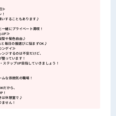
切≫
シ！
願いすることもあります♪
と一緒にプライベート満喫！
もUP≫
髪型や髪色自由♪
ると毎日の服選びに悩まずOK♪
カンゲイ≫
レンジするのは不安だけど、
が整っています！
P・ステップUP目指していきましょう！
ームな雰囲気の職場！
OKだから、
P！
きは休憩室で♪
りません！