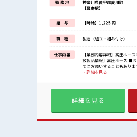
勤 務 地
神奈川県愛甲郡愛川町
【最寄駅】
給 与
【時給】1,225 円
職 種
製造（組立・組み付け）
仕事内容
【業務内容詳細】高圧ホース
扱製品情報】高圧ホース ■お仕事PR ≪自分の時間も大切≫ 残業はほとんどナシ！ 場合によっ
てはお願いすることもありま
喫！ ≪モチベーションもUP
…詳細を見る
の服選びに悩まずOK♪ ≪未
けど、 しっかり働く環境が整
ょう！ ■職場の雰囲気 少人数でアットホームな雰囲気の職場！ 髪型・髪色自由♪ 派手過ぎな
ければOKだから、 モチベー
詳細を見る
ありません！