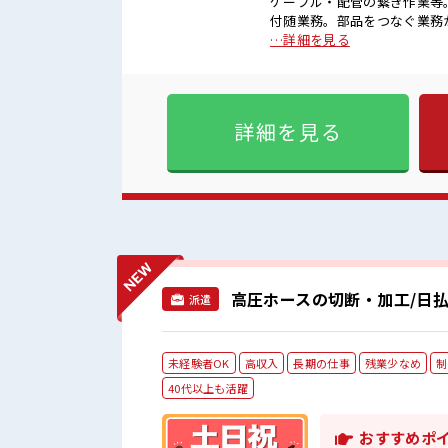
ケーブル・配管の繋ぎ作業等
付随業務。部品をつなぐ業務がメインで
活躍できる職場≫ もちろん男
…詳細を見る
方にオススメ。 残業は月20
の服装の悩み解消♪ ≪未経験
かり働く環境が整っています！
様々なお仕事をご提案≫ 一人で悩
詳細を見る
気 女性も活躍しやすい雰囲気
職場にはロッカー完備！ 私
高圧ホースの切断・加工/日払
派遣
未経験者OK
高収入
長期の仕事
残業少なめ
制
40代以上も活躍
おすすめポ