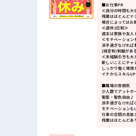
■お仕事PR
≪自分の時間も大
残業はほとんどナ
場合によってはお
≪週休2日制≫
週末は家族や友人
≪モチベーション
派手過ぎなければ
(規定有)制服があ
≪未経験の方も大
新しいことにチャ
しっかり働く環境
イチからスキルU
■職場の雰囲気
少人数でアットホ
髪型・髪色自由♪
派手過ぎなければ
モチベーションもU
仕事の合間の息抜
残業はほとんどあ