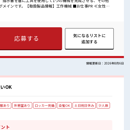
。指示書を基に工具を使用して1つの機械を完成させる、その他
す。【取扱製品情報】工作機械 ■お仕事PR ≪女性も
性の応募も歓迎です！ ≪稼ぎたい人向け≫ 高収入を希望される
時間以上あります♪ ≪ラクラク制服アリ≫ 制服があるので、 毎日
OKの仕事≫ 新しいことにチャレンジするのは不安だけど、 しっ
 イチからスキルUP・ステップUP目指していきましょう！ ≪
まず気軽に相談できる、 派遣のお仕事です！ ■職場の雰囲
気になるリストに
応募する
の職場です！ 休憩室で自分タイム！ のんびりスマホチェック♪
追加する
物の置きすぎには注意が必要ですね★
情報更新日：2026年8月6日
いOK
服あり
休憩室あり
ロッカー完備
染髪OK
土日祝日休み
少人数
イント