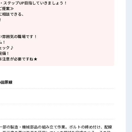
P・ステップUP目指していきましょう！
ご提案≫
に相談できる、
！
い雰囲気の職場です！
ム！
ェック♪
完備！
は注意が必要ですね★
小田原線
一部の製造・機械部品の組み立て作業。ボルトの締め付け、配線