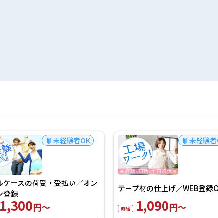
未経験者OK
未経験者
ルケースの荷受・受払い／オン
テープ材の仕上げ／WEB登録O
ン登録
1,300
1,090
円～
円～
時給