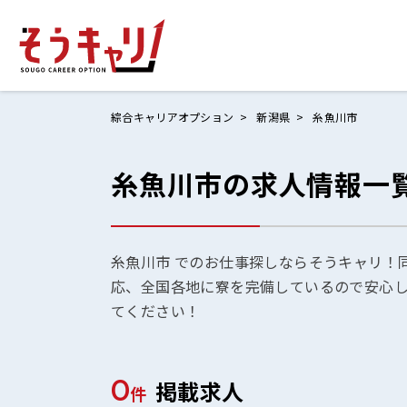
綜合キャリアオプション
新潟県
糸魚川市
糸魚川市の求人情報一
ホームにもど
お仕事検索
お気に入りリ
糸魚川市 でのお仕事探しならそうキャリ！
応、全国各地に寮を完備しているので安心
お問い合わせ
てください！
0
掲載求人
ログイン
件