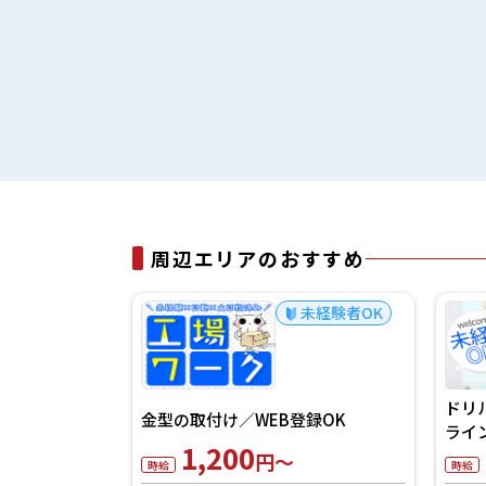
周辺エリアのおすすめ
高収入
未経験者OK
未経験者OK
ルムの汚れ&キ
ドリ
金型の取付け／WEB登録OK
ライ
1,200
円～
時給
時給