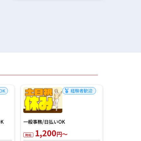
OK
経験者歓迎
切餅製造工程
K
一般事務/日払いOK
業務／WEB登
1,200
1,20
円～
時給
時給