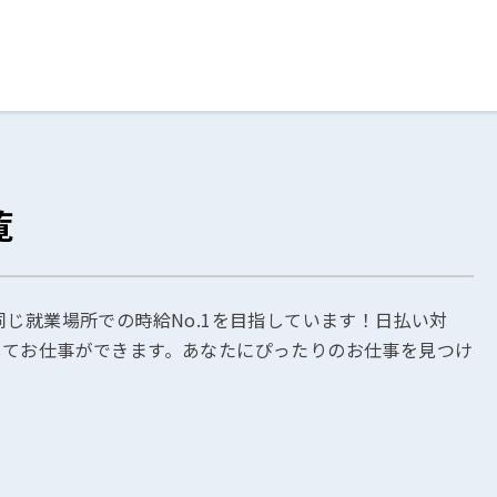
ログイン
閉じる
覧
る
スト
同じ就業場所での時給No.1を目指しています！日払い対
してお仕事ができます。あなたにぴったりのお仕事を見つけ