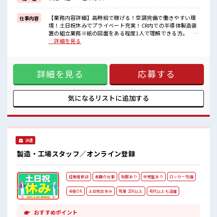
(規定有)≪ラクラク制服アリ≫
制服があるので、
毎日の服装の悩み解消♪
【業務内容詳細】高時給で稼げる！空調完備で働きやすい環
仕事内容
≪自分に合った期間で働ける≫
境！土日祝休みでプライベート充実！CR内での半導体製造装
福利厚生が整った派遣のお仕事です！
置の組立業務※紙の図面をある程度1人で理解できる方。 ド
ライバーなどの工具使用経験がある方。【取扱製品情報】半
…詳細を見る
■職場の雰囲気
導体製造装置の製造 ■お仕事PR ≪経験者優遇≫ これまでの経
明るすぎたり奇抜過ぎなければヘアカラーOK！
験を活かしませんか？ ブランクがあっても大丈夫♪ 経験はち
しっかり休める休憩室あり！
ょっとだけ…という方もOK！ ≪残業多めでがっつり稼ぐ≫
オンオフの切替もできちゃう！
詳細を見る
応募する
高収入を希望される方にオススメ。 残業は月20時間以上あり
職場にはロッカー完備！
ます♪ ≪週休2日制≫ 週末は家族や友人と一緒にプライベー
私物の置きすぎには注意が必要ですね★
ト満喫！ ≪ヘアカラーOKで自由な雰囲気の職場≫ 明るすぎ
たり奇抜でなければ基本的に自由！ (規定有)≪ラクラク制服
気になるリストに
追加する
アリ≫ 制服があるので、 毎日の服装の悩み解消♪ ≪自分に合
った期間で働ける≫ 福利厚生が整った派遣のお仕事です！ ■
職場の雰囲気 明るすぎたり奇抜過ぎなければヘアカラーOK！
しっかり休める休憩室あり！ オンオフの切替もできちゃう！
職場にはロッカー完備！ 私物の置きすぎには注意が必要です
派遣
ね★
製造・工場スタッフ／オンライン登録
経験者歓迎
長期の仕事
制服あり
休憩室あり
ロッカー完備
染髪OK
土日祝日休み
残業 20H以上
40代以上も活躍
おすすめポイント