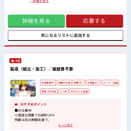
造 ■お仕事PR ≪経験者優遇≫ これまでの経験を活かしません
…詳細を見る
■職場の雰囲気
か？ ブランクがあっても大丈夫♪ 経験はちょっとだけ…とい
髪型・髪色自由♪
う方もOK！ ≪残業で稼げる≫ 高収入を希望される方にオス
派手過ぎなければOKだから、
スメ。 残業は月20時間以上あります♪ ≪週休2日制≫ 週末は
モチベーションもUP！
詳細を見る
応募する
家族や友人と一緒にプライベート満喫！ ≪ヘアカラーOKで自
休憩室で楽しくおしゃべり！
由な雰囲気の職場≫ 明るすぎたり奇抜でなければ基本的に自
ストレス解消☆
由！ (規定有)≪ラクラク制服アリ≫ 制服があるので、 毎日の
ロッカーあり！
服装の悩み解消♪ ≪自分に合った期間で働ける≫ 福利厚生が
気になるリストに
追加する
安心してお仕事に集中♪
整った派遣のお仕事です！ ■職場の雰囲気 髪型・髪色自由♪
派手過ぎなければOKだから、 モチベーションもUP！ 休憩室
で楽しくおしゃべり！ ストレス解消☆ ロッカーあり！ 安心し
てお仕事に集中♪
派遣
製造（組立・加工）／履歴書不要
未経験者OK
長期の仕事
制服あり
休憩室あり
ロッカー完備
残業 20H未満
少人数
40代以上も活躍
おすすめポイント
■お仕事PR
≪適度な残業でお給料UP≫
残業は月20時間未満で、
ほどよく稼げます♪
もっと見る
≪動きやすい制服アリ≫