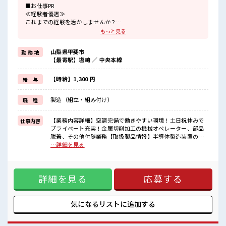
■お仕事PR
≪経験者優遇≫
これまでの経験を活かしませんか？
ブランクがあっても大丈夫♪
もっと見る
経験はちょっとだけ…という方もOK！
≪残業で稼げる≫
山梨県甲斐市
勤 務 地
高収入を希望される方にオススメ。
【最寄駅】塩崎 ／ 中央本線
残業は月20時間以上あります♪
≪週休2日制≫
週末は家族や友人と一緒にプライベート満喫！
【時給】1,300 円
給 与
≪ヘアカラーOKで自由な雰囲気の職場≫
明るすぎたり奇抜でなければ基本的に自由！
製造（組立・組み付け）
職 種
(規定有)≪ラクラク制服アリ≫
制服があるので、
毎日の服装の悩み解消♪
【業務内容詳細】空調完備で働きやすい環境！土日祝休みで
仕事内容
≪自分に合った期間で働ける≫
プライベート充実！金属切削加工の機械オペレーター、部品
福利厚生が整った派遣のお仕事です！
脱着、その他付随業務【取扱製品情報】半導体製造装置の製
造 ■お仕事PR ≪経験者優遇≫ これまでの経験を活かしません
…詳細を見る
■職場の雰囲気
か？ ブランクがあっても大丈夫♪ 経験はちょっとだけ…とい
髪型・髪色自由♪
う方もOK！ ≪残業で稼げる≫ 高収入を希望される方にオス
派手過ぎなければOKだから、
スメ。 残業は月20時間以上あります♪ ≪週休2日制≫ 週末は
モチベーションもUP！
詳細を見る
応募する
家族や友人と一緒にプライベート満喫！ ≪ヘアカラーOKで自
休憩室で楽しくおしゃべり！
由な雰囲気の職場≫ 明るすぎたり奇抜でなければ基本的に自
ストレス解消☆
由！ (規定有)≪ラクラク制服アリ≫ 制服があるので、 毎日の
ロッカーあり！
服装の悩み解消♪ ≪自分に合った期間で働ける≫ 福利厚生が
気になるリストに
追加する
安心してお仕事に集中♪
整った派遣のお仕事です！ ■職場の雰囲気 髪型・髪色自由♪
派手過ぎなければOKだから、 モチベーションもUP！ 休憩室
で楽しくおしゃべり！ ストレス解消☆ ロッカーあり！ 安心し