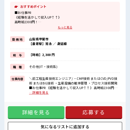
おすすめポイント
■お仕事PR
《経験を活かして収入UP↑↑》
高時給2300円！
残業は月20時間未満！
もっと見る
1日1時間程の残業で無理なくお給料に上乗せ♪
経験を活かして働けるのでヤリガイ抜群！
山梨県甲斐市
勤 務 地
さらにスキルUPしちゃいましょう★
【最寄駅】常永 ／ 身延線
《人気の日勤×土日祝やすみ*》
日勤だけど高時給だから収入も安心！
土日祝休みで友人や家族とも予定が合わせやすい♪
【時給】2,300 円
給 与
趣味や好きなことにもたくさん使えて、
プライベートも充実★
その他(IT・技術系)
職 種
《通勤なんでもOK*》
車・バイク・自転車など通勤手段はなんでもOK！
無料の駐車場もあります◎
＼前工程生産技術エンジニア/ ・CMP技術 またはCVD/PVD技
仕事内容
術 またはBG技術 ・生産設備の維持管理 ・プロセス技術開発
■職場の雰囲気
■お仕事PR 《経験を活かして収入UP↑↑》 高時給2300円！
少人数の職場で働きたい方にオススメ★
残業は月20時間未満！ 1日1時間程の残業で無理なくお給料に
…詳細を見る
食品会社なのでとても清潔でカイテキに働けます！
上乗せ♪ 経験を活かして働けるのでヤリガイ抜群！ さらにス
無料の制服あり！
キルUPしちゃいましょう★ 《人気の日勤×土日祝やすみ*》
毎朝の服装選びがなくてらくちん♪
日勤だけど高時給だから収入も安心！ 土日祝休みで友人や家
休憩室・ロッカー完備！
詳細を見る
応募する
族とも予定が合わせやすい♪ 趣味や好きなことにもたくさん
荷物が多くても安心ですね★
使えて、 プライベートも充実★ 《通勤なんでもOK*》 車・バ
イク・自転車など通勤手段はなんでもOK！ 無料の駐車場もあ
ります◎ ■職場の雰囲気 少人数の職場で働きたい方にオスス
気になるリストに
追加する
メ★ 食品会社なのでとても清潔でカイテキに働けます！ 無料