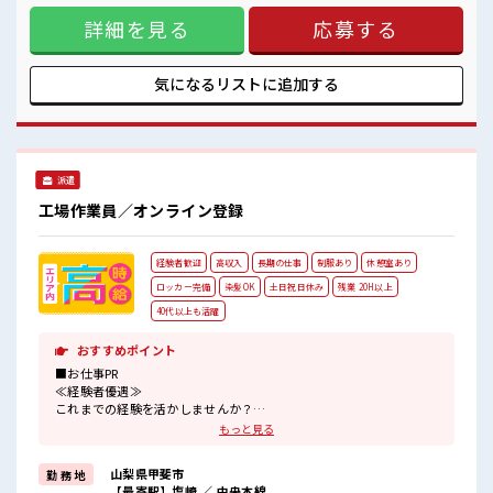
程よく残業あり！
く環境が整っています！ イチからスキルUP・ステップUP目
詳細を見る
応募する
指していきましょう！ ≪様々なお仕事をご提案≫ 一人で悩ま
ず気軽に相談できる、 派遣のお仕事です！ ■職場の雰囲気 一
緒に働く仲間ともなじみやすい少人数の職場☆ 一息つける休
憩スペースもあります！ 持ち物が多いあなたにもぴったり☆
気になるリストに
追加する
ロッカー付き職場♪ 程よく残業あり！
派遣
工場作業員／オンライン登録
経験者歓迎
高収入
長期の仕事
制服あり
休憩室あり
ロッカー完備
染髪OK
土日祝日休み
残業 20H以上
40代以上も活躍
おすすめポイント
■お仕事PR
≪経験者優遇≫
これまでの経験を活かしませんか？
ブランクがあっても大丈夫♪
もっと見る
経験はちょっとだけ…という方もOK！
≪残業多めでがっつり稼ぐ≫
山梨県甲斐市
勤 務 地
高収入を希望される方にオススメ。
【最寄駅】塩崎 ／ 中央本線