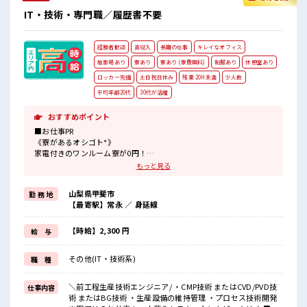
IT・技術・専門職／履歴書不要
経験者歓迎
高収入
長期の仕事
キレイなオフィス
駐車場あり
寮あり
寮あり (寮費無料)
制服あり
休憩室あり
ロッカー完備
土日祝日休み
残業 20H未満
少人数
平均年齢20代
30代が活躍
おすすめポイント
■お仕事PR
《寮があるオシゴト*》
家電付きのワンルーム寮が0円！
お住まいもお仕事も同時にゲットできちゃう★
もっと見る
一人暮らしをはじめてみたい方や、
今までと違う場所で働いてみたい方にもオススメ♪
山梨県甲斐市
勤 務 地
赴任時の交通費も当社が負担するのですぐに始められます！
【最寄駅】常永 ／ 身延線
《経験を活かして収入UP↑↑》
高時給2300円！
経験を活かして働けるのでヤリガイ抜群！
【時給】2,300 円
給 与
さらにスキルUPしちゃいましょう★
《人気の日勤×土日祝やすみ*》
その他(IT・技術系)
職 種
土日祝休みだから予定がたてやすい！
うれしい大型連休もあり！
プライベートも充実♪
＼前工程生産技術エンジニア/ ・CMP技術 またはCVD/PVD技
仕事内容
術 またはBG技術 ・生産設備の維持管理 ・プロセス技術開発
■職場の雰囲気