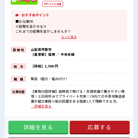
40代以上も活躍
おすすめポイント
■お仕事PR
≪経験を活かせる≫
これまでの経験を活かしませんか？
ブランクがあっても大丈夫♪
もっと見る
経験はちょっとだけ…という方もOK！
≪残業多めでがっつり稼ぐ≫
山梨県甲斐市
勤 務 地
高収入を希望される方にオススメ。
【最寄駅】塩崎 ／ 中央本線
残業は月20時間以上あります♪
≪週休2日制≫
週末は家族や友人と一緒にプライベート満喫！
【時給】1,500 円
給 与
≪髪色自由で自分らしく働く≫
明るすぎたり奇抜でなければ基本的に自由！
製造（組立・組み付け）
職 種
(規定有)≪動きやすい制服アリ≫
制服があるので、
毎日の服装の悩み解消♪
【業務内容詳細】高時給で稼げる！空調完備で働きやすい環
仕事内容
≪自分に合った期間で働ける≫
境！土日祝休みでプライベート充実！CR内での半導体製造装
福利厚生が整った派遣のお仕事です！
置の組立業務※紙の図面をある程度1人で理解できる方。 ド
ライバーなどの工具使用経験がある方。【取扱製品情報】半
…詳細を見る
■職場の雰囲気
導体製造装置の製造 ■お仕事PR ≪経験を活かせる≫ これまで
髪型・髪色自由♪
の経験を活かしませんか？ ブランクがあっても大丈夫♪ 経験
派手過ぎなければOKだから、
はちょっとだけ…という方もOK！ ≪残業多めでがっつり稼ぐ
モチベーションもUP！
詳細を見る
応募する
≫ 高収入を希望される方にオススメ。 残業は月20時間以上あ
仕事の合間の息抜きは休憩室で♪
ります♪ ≪週休2日制≫ 週末は家族や友人と一緒にプライベ
ロッカーあり！
ート満喫！ ≪髪色自由で自分らしく働く≫ 明るすぎたり奇抜