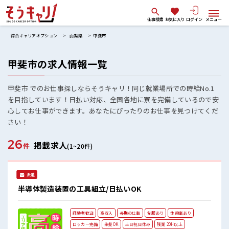
仕事検索
お気に入り
ログイン
メニュー
綜合キャリアオプション
山梨県
甲斐市
甲斐市の求人情報一覧
甲斐市 でのお仕事探しならそうキャリ！同じ就業場所での時給No.1
を目指しています！日払い対応、全国各地に寮を完備しているので安
心してお仕事ができます。あなたにぴったりのお仕事を見つけてくだ
さい！
26
掲載求人
件
(1~20件)
派遣
半導体製造装置の工具組立/日払いOK
経験者歓迎
高収入
長期の仕事
制服あり
休憩室あり
ロッカー完備
染髪OK
土日祝日休み
残業 20H以上