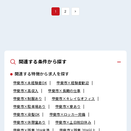
てお仕事に集中♪
1
2
>
関連する条件から探す
関連する特徴から求人を探す
甲斐市×未経験者OK
甲斐市×経験者歓迎
甲斐市×高収入
甲斐市×長期の仕事
甲斐市×制服あり
甲斐市×キレイなオフィス
甲斐市×駐車場あり
甲斐市×寮あり
甲斐市×染髪OK
甲斐市×ロッカー完備
甲斐市×休憩室あり
甲斐市×土日祝日休み
甲斐市×残業 20H未満
甲斐市×残業 20H以上