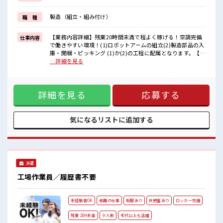
イチからスキルUP・ステップUP目指していきましょう！
≪自分に向いている仕事が探せる≫
製造（組立・組み付け）
職 種
困った事などがあれば、
担当がしっかりサポートします！
【業務内容詳細】残業20時間未満で程よく稼げる！空調完備
仕事内容
■職場の雰囲気
で働きやすい環境！(1)ロボットアームの組立(2)製造部品の入
少人数ですぐに馴染むことができそう♪
庫・開梱・ピッキング (1)か(2)の工程に配属となります。【取
アットホームな環境☆
扱製品情報】ロボットアーム ■お仕事PR ≪適度な残業でお給
…詳細を見る
休憩室でホッと一息リフレッシュ！
料UP≫ 残業は月20時間未満で、 ほどよく稼げます♪ ≪動き
職場にはロッカー完備！
やすい制服アリ≫ 制服があるので、 毎日の服装の悩み解消♪
私物の置きすぎには注意が必要ですね★
≪初めての仕事だけど自分にもできそう≫ 新しいことにチャ
詳細を見る
応募する
レンジするのは不安だけど、 しっかり働く環境が整っていま
す！ イチからスキルUP・ステップUP目指していきましょ
う！ ≪自分に向いている仕事が探せる≫ 困った事などがあれ
ば、 担当がしっかりサポートします！ ■職場の雰囲気 少人数
気になるリストに
追加する
ですぐに馴染むことができそう♪ アットホームな環境☆ 休憩
室でホッと一息リフレッシュ！ 職場にはロッカー完備！ 私物
の置きすぎには注意が必要ですね★
派遣
工場作業員／履歴書不要
未経験者OK
長期の仕事
制服あり
休憩室あり
ロッカー完備
残業 20H未満
少人数
40代以上も活躍