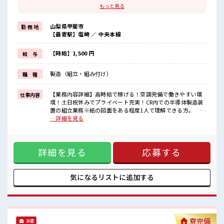
ブランクがあっても大丈夫♪
もっと見る
経験はちょっとだけ…という方もOK！
≪残業多めでがっつり稼ぐ≫
山梨県甲斐市
勤 務 地
高収入を希望される方にオススメ。
【最寄駅】塩崎 ／ 中央本線
残業は月20時間以上あります♪
≪週休2日制≫
週末は家族や友人と一緒にプライベート満喫！
【時給】1,500 円
給 与
≪ヘアカラーOKで自由な雰囲気の職場≫
明るすぎたり奇抜でなければ基本的に自由！
製造（組立・組み付け）
職 種
(規定有)≪ラクラク制服アリ≫
制服があるので、
毎日の服装の悩み解消♪
【業務内容詳細】高時給で稼げる！空調完備で働きやすい環
仕事内容
≪自分に合った期間で働ける≫
境！土日祝休みでプライベート充実！CR内での半導体製造装
福利厚生が整った派遣のお仕事です！
置の組立業務※紙の図面をある程度1人で理解できる方。 ド
ライバーなどの工具使用経験がある方。【取扱製品情報】半
…詳細を見る
■職場の雰囲気
導体製造装置の製造 ■お仕事PR ≪経験者優遇≫ これまでの経
明るすぎたり奇抜過ぎなければヘアカラーOK！
験を活かしませんか？ ブランクがあっても大丈夫♪ 経験はち
しっかり休める休憩室あり！
ょっとだけ…という方もOK！ ≪残業多めでがっつり稼ぐ≫
オンオフの切替もできちゃう！
詳細を見る
応募する
高収入を希望される方にオススメ。 残業は月20時間以上あり
職場にはロッカー完備！
ます♪ ≪週休2日制≫ 週末は家族や友人と一緒にプライベー
私物の置きすぎには注意が必要ですね★
ト満喫！ ≪ヘアカラーOKで自由な雰囲気の職場≫ 明るすぎ
たり奇抜でなければ基本的に自由！ (規定有)≪ラクラク制服
気になるリストに
追加する
アリ≫ 制服があるので、 毎日の服装の悩み解消♪ ≪自分に合
った期間で働ける≫ 福利厚生が整った派遣のお仕事です！ ■
職場の雰囲気 明るすぎたり奇抜過ぎなければヘアカラーOK！
しっかり休める休憩室あり！ オンオフの切替もできちゃう！
職場にはロッカー完備！ 私物の置きすぎには注意が必要です
寮完備
派遣
ね★