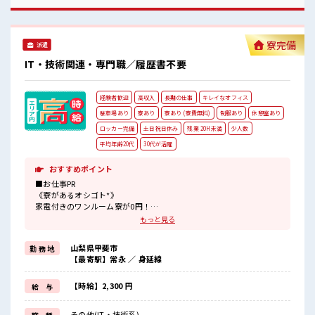
った期間で働ける≫ 福利厚生が整った派遣のお仕事です！ ■
職場の雰囲気 明るすぎたり奇抜過ぎなければヘアカラーOK！
しっかり休める休憩室あり！ オンオフの切替もできちゃう！
職場にはロッカー完備！ 私物の置きすぎには注意が必要です
寮完備
派遣
ね★
IT・技術関連・専門職／履歴書不要
経験者歓迎
高収入
長期の仕事
キレイなオフィス
駐車場あり
寮あり
寮あり (寮費無料)
制服あり
休憩室あり
ロッカー完備
土日祝日休み
残業 20H未満
少人数
平均年齢20代
30代が活躍
おすすめポイント
■お仕事PR
《寮があるオシゴト*》
家電付きのワンルーム寮が0円！
お住まいもお仕事も同時にゲットできちゃう★
もっと見る
一人暮らしをはじめてみたい方や、
今までと違う場所で働いてみたい方にもオススメ♪
山梨県甲斐市
勤 務 地
赴任時の交通費も当社が負担するのですぐに始められます！
【最寄駅】常永 ／ 身延線
《経験を活かして収入UP↑↑》
高時給2300円！
経験を活かして働けるのでヤリガイ抜群！
【時給】2,300 円
給 与
さらにスキルUPしちゃいましょう★
《人気の日勤×土日祝やすみ*》
その他(IT・技術系)