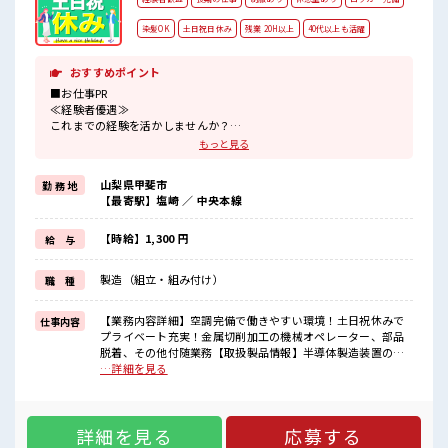
染髪OK
土日祝日休み
残業 20H以上
40代以上も活躍
おすすめポイント
■お仕事PR
≪経験者優遇≫
これまでの経験を活かしませんか？
ブランクがあっても大丈夫♪
もっと見る
経験はちょっとだけ…という方もOK！
≪残業で稼げる≫
山梨県甲斐市
勤 務 地
高収入を希望される方にオススメ。
【最寄駅】塩崎 ／ 中央本線
残業は月20時間以上あります♪
≪週休2日制≫
週末は家族や友人と一緒にプライベート満喫！
【時給】1,300 円
給 与
≪ヘアカラーOKで自由な雰囲気の職場≫
明るすぎたり奇抜でなければ基本的に自由！
製造（組立・組み付け）
職 種
(規定有)≪ラクラク制服アリ≫
制服があるので、
毎日の服装の悩み解消♪
【業務内容詳細】空調完備で働きやすい環境！土日祝休みで
仕事内容
≪自分に合った期間で働ける≫
プライベート充実！金属切削加工の機械オペレーター、部品
福利厚生が整った派遣のお仕事です！
脱着、その他付随業務【取扱製品情報】半導体製造装置の製
造 ■お仕事PR ≪経験者優遇≫ これまでの経験を活かしません
…詳細を見る
■職場の雰囲気
か？ ブランクがあっても大丈夫♪ 経験はちょっとだけ…とい
髪型・髪色自由♪
う方もOK！ ≪残業で稼げる≫ 高収入を希望される方にオス
派手過ぎなければOKだから、
スメ。 残業は月20時間以上あります♪ ≪週休2日制≫ 週末は
モチベーションもUP！
詳細を見る
応募する
家族や友人と一緒にプライベート満喫！ ≪ヘアカラーOKで自
休憩室で楽しくおしゃべり！