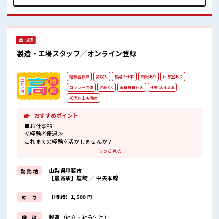
ロッカー付き職場♪ 程よく残業あり！
派遣
製造・工場スタッフ／オンライン登録
経験者歓迎
高収入
長期の仕事
制服あり
休憩室あり
ロッカー完備
染髪OK
土日祝日休み
残業 20H以上
40代以上も活躍
おすすめポイント
■お仕事PR
≪経験者優遇≫
これまでの経験を活かしませんか？
ブランクがあっても大丈夫♪
もっと見る
経験はちょっとだけ…という方もOK！
≪残業多めでがっつり稼ぐ≫
山梨県甲斐市
勤 務 地
高収入を希望される方にオススメ。
【最寄駅】塩崎 ／ 中央本線
残業は月20時間以上あります♪
≪週休2日制≫
週末は家族や友人と一緒にプライベート満喫！
【時給】1,500 円
給 与
≪ヘアカラーOKで自由な雰囲気の職場≫
明るすぎたり奇抜でなければ基本的に自由！
製造（組立・組み付け）
職 種