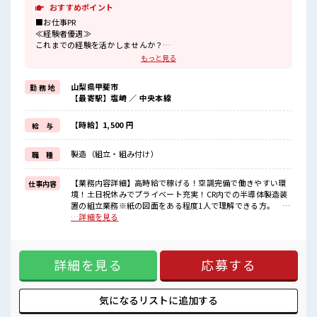
おすすめポイント
■お仕事PR
≪経験者優遇≫
これまでの経験を活かしませんか？
ブランクがあっても大丈夫♪
もっと見る
経験はちょっとだけ…という方もOK！
≪残業多めでがっつり稼ぐ≫
山梨県甲斐市
勤 務 地
高収入を希望される方にオススメ。
【最寄駅】塩崎 ／ 中央本線
残業は月20時間以上あります♪
≪週休2日制≫
週末は家族や友人と一緒にプライベート満喫！
【時給】1,500 円
給 与
≪ヘアカラーOKで自由な雰囲気の職場≫
明るすぎたり奇抜でなければ基本的に自由！
製造（組立・組み付け）
職 種
(規定有)≪ラクラク制服アリ≫
制服があるので、
毎日の服装の悩み解消♪
【業務内容詳細】高時給で稼げる！空調完備で働きやすい環
仕事内容
≪自分に合った期間で働ける≫
境！土日祝休みでプライベート充実！CR内での半導体製造装
福利厚生が整った派遣のお仕事です！
置の組立業務※紙の図面をある程度1人で理解できる方。 ド
ライバーなどの工具使用経験がある方。【取扱製品情報】半
…詳細を見る
■職場の雰囲気
導体製造装置の製造 ■お仕事PR ≪経験者優遇≫ これまでの経
明るすぎたり奇抜過ぎなければヘアカラーOK！
験を活かしませんか？ ブランクがあっても大丈夫♪ 経験はち
しっかり休める休憩室あり！
ょっとだけ…という方もOK！ ≪残業多めでがっつり稼ぐ≫
オンオフの切替もできちゃう！
詳細を見る
応募する
高収入を希望される方にオススメ。 残業は月20時間以上あり
職場にはロッカー完備！
ます♪ ≪週休2日制≫ 週末は家族や友人と一緒にプライベー
私物の置きすぎには注意が必要ですね★
ト満喫！ ≪ヘアカラーOKで自由な雰囲気の職場≫ 明るすぎ
たり奇抜でなければ基本的に自由！ (規定有)≪ラクラク制服
気になるリストに
追加する
アリ≫ 制服があるので、 毎日の服装の悩み解消♪ ≪自分に合