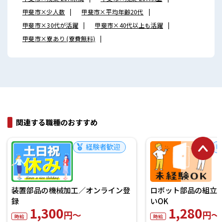
甲斐市×少人数
甲斐市×平均年齢20代
甲斐市×30代が活躍
甲斐市×40代以上も活躍
甲斐市×寮あり (寮費無料)
関連する職種のおすすめ
経験者歓迎
装置部品の機械加工／オンライン登
ロボット部品の組立・
録
いOK
1,300
1,280
円～
円～
時給
時給