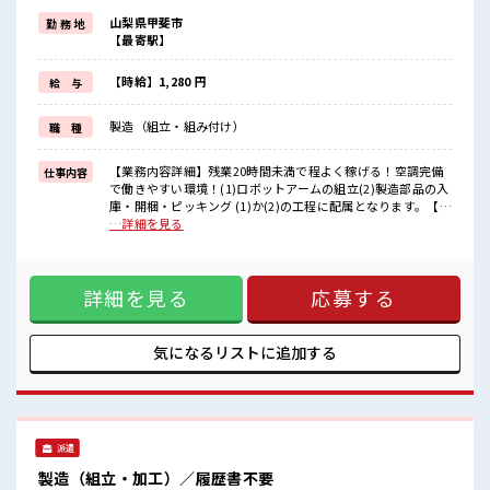
制服があるので、
山梨県甲斐市
勤 務 地
毎日の服装の悩み解消♪
【最寄駅】
≪初めての仕事だけど自分にもできそう≫
新しいことにチャレンジするのは不安だけど、
しっかり働く環境が整っています！
【時給】1,280 円
給 与
イチからスキルUP・ステップUP目指していきましょう！
≪自分に向いている仕事が探せる≫
製造（組立・組み付け）
職 種
困った事などがあれば、
担当がしっかりサポートします！
【業務内容詳細】残業20時間未満で程よく稼げる！空調完備
仕事内容
■職場の雰囲気
で働きやすい環境！(1)ロボットアームの組立(2)製造部品の入
少人数ですぐに馴染むことができそう♪
庫・開梱・ピッキング (1)か(2)の工程に配属となります。【取
アットホームな環境☆
扱製品情報】ロボットアーム ■お仕事PR ≪適度な残業でお給
…詳細を見る
休憩室でホッと一息リフレッシュ！
料UP≫ 残業は月20時間未満で、 ほどよく稼げます♪ ≪動き
職場にはロッカー完備！
やすい制服アリ≫ 制服があるので、 毎日の服装の悩み解消♪
私物の置きすぎには注意が必要ですね★
≪初めての仕事だけど自分にもできそう≫ 新しいことにチャ
詳細を見る
応募する
レンジするのは不安だけど、 しっかり働く環境が整っていま
す！ イチからスキルUP・ステップUP目指していきましょ
う！ ≪自分に向いている仕事が探せる≫ 困った事などがあれ
ば、 担当がしっかりサポートします！ ■職場の雰囲気 少人数
気になるリストに
追加する
ですぐに馴染むことができそう♪ アットホームな環境☆ 休憩
室でホッと一息リフレッシュ！ 職場にはロッカー完備！ 私物
の置きすぎには注意が必要ですね★
派遣
製造（組立・加工）／履歴書不要