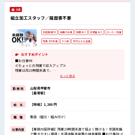
派遣
組立加工スタッフ／履歴書不要
未経験者OK
長期の仕事
制服あり
休憩室あり
ロッカー完備
残業 20H未満
少人数
40代以上も活躍
おすすめポイント
■お仕事PR
≪ちょっとの残業で収入アップ≫
残業は月20時間未満で、
ほどよく稼げます♪
もっと見る
≪機能的な制服アリ≫
制服があるので、
山梨県甲斐市
勤 務 地
毎日の服装の悩み解消♪
【最寄駅】
≪初めての仕事だけど自分にもできそう≫
新しいことにチャレンジするのは不安だけど、
しっかり働く環境が整っています！
【時給】1,280 円
給 与
イチからスキルUP・ステップUP目指していきましょう！
≪様々なお仕事をご提案≫
製造（組立・組み付け）
職 種
一人で悩まず気軽に相談できる、
派遣のお仕事です！
【業務内容詳細】残業20時間未満で程よく稼げる！空調完備
仕事内容
■職場の雰囲気
で働きやすい環境！半導体製造装置の検査業務 ■お仕事PR ≪