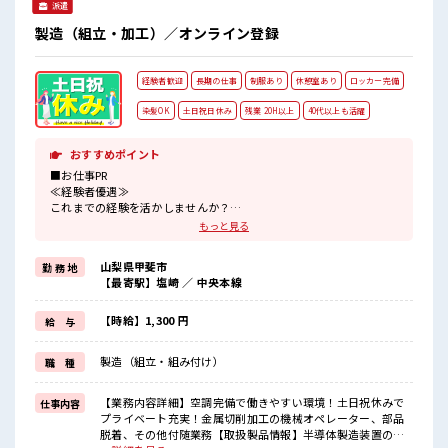
派遣
製造（組立・加工）／オンライン登録
経験者歓迎
長期の仕事
制服あり
休憩室あり
ロッカー完備
染髪OK
土日祝日休み
残業 20H以上
40代以上も活躍
おすすめポイント
■お仕事PR
≪経験者優遇≫
これまでの経験を活かしませんか？
ブランクがあっても大丈夫♪
もっと見る
経験はちょっとだけ…という方もOK！
≪残業で稼げる≫
山梨県甲斐市
勤 務 地
高収入を希望される方にオススメ。
【最寄駅】塩崎 ／ 中央本線
残業は月20時間以上あります♪
≪週休2日制≫
週末は家族や友人と一緒にプライベート満喫！
【時給】1,300 円
給 与
≪ヘアカラーOKで自由な雰囲気の職場≫
明るすぎたり奇抜でなければ基本的に自由！
製造（組立・組み付け）
職 種
(規定有)≪ラクラク制服アリ≫
制服があるので、
毎日の服装の悩み解消♪
【業務内容詳細】空調完備で働きやすい環境！土日祝休みで
仕事内容
≪自分に合った期間で働ける≫
プライベート充実！金属切削加工の機械オペレーター、部品
福利厚生が整った派遣のお仕事です！
脱着、その他付随業務【取扱製品情報】半導体製造装置の製