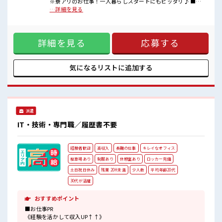
※寮アリのお仕事！一人暮らしスタートにもピッタリ♪ ■お
少人数の職場で働きたい方にオススメ★
仕事PR 《寮があるオシゴト*》 家電付きのワンルーム寮が0
…詳細を見る
車・バイク・自転車など通勤手段はなんでもOK！
円！ お住まいもお仕事も同時にゲットできちゃう★ 一人暮ら
無料の駐車場もあります◎
しをはじめてみたい方や、 今までと違う場所で働いてみたい
休憩室やロッカーも完備！
方にもオススメ♪ 赴任時の交通費も当社が負担するのですぐ
荷物が多くても安心♪
詳細を見る
応募する
に始められます！ 《経験を活かして収入UP↑↑》 高時給
無料の制服があるのもうれしいポイント♪
2300円！ 経験を活かして働けるのでヤリガイ抜群！ さらにス
#ryo
キルUPしちゃいましょう★ 《人気の日勤×土日祝やすみ*》
土日祝休みだから予定がたてやすい！ うれしい大型連休もあ
気になるリストに
追加する
り！ プライベートも充実♪ ■職場の雰囲気 少人数の職場で働
きたい方にオススメ★ 車・バイク・自転車など通勤手段はな
んでもOK！ 無料の駐車場もあります◎ 休憩室やロッカーも
完備！ 荷物が多くても安心♪ 無料の制服があるのもうれしい
ポイント♪ #ryo
派遣
IT・技術・専門職／履歴書不要
経験者歓迎
高収入
長期の仕事
キレイなオフィス
駐車場あり
制服あり
休憩室あり
ロッカー完備
土日祝日休み
残業 20H未満
少人数
平均年齢20代
30代が活躍
おすすめポイント
■お仕事PR
《経験を活かして収入UP↑↑》