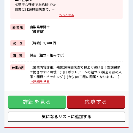
≪適度な残業でお給料UP≫
残業は月20時間未満で、
ほどよく稼げます♪
もっと見る
≪動きやすい制服アリ≫
制服があるので、
山梨県甲斐市
勤 務 地
毎日の服装の悩み解消♪
【最寄駅】
≪初めての仕事だけど自分にもできそう≫
新しいことにチャレンジするのは不安だけど、
しっかり働く環境が整っています！
【時給】1,280 円
給 与
イチからスキルUP・ステップUP目指していきましょう！
≪自分に向いている仕事が探せる≫
製造（組立・組み付け）
職 種
困った事などがあれば、
担当がしっかりサポートします！
【業務内容詳細】残業20時間未満で程よく稼げる！空調完備
仕事内容
■職場の雰囲気
で働きやすい環境！(1)ロボットアームの組立(2)製造部品の入
少人数ですぐに馴染むことができそう♪
庫・開梱・ピッキング (1)か(2)の工程に配属となります。【取
アットホームな環境☆
扱製品情報】ロボットアーム ■お仕事PR ≪適度な残業でお給
…詳細を見る
休憩室でホッと一息リフレッシュ！
料UP≫ 残業は月20時間未満で、 ほどよく稼げます♪ ≪動き
職場にはロッカー完備！
やすい制服アリ≫ 制服があるので、 毎日の服装の悩み解消♪
私物の置きすぎには注意が必要ですね★
≪初めての仕事だけど自分にもできそう≫ 新しいことにチャ
詳細を見る
応募する
レンジするのは不安だけど、 しっかり働く環境が整っていま
す！ イチからスキルUP・ステップUP目指していきましょ
う！ ≪自分に向いている仕事が探せる≫ 困った事などがあれ
ば、 担当がしっかりサポートします！ ■職場の雰囲気 少人数
気になるリストに
追加する
ですぐに馴染むことができそう♪ アットホームな環境☆ 休憩
室でホッと一息リフレッシュ！ 職場にはロッカー完備！ 私物
の置きすぎには注意が必要ですね★