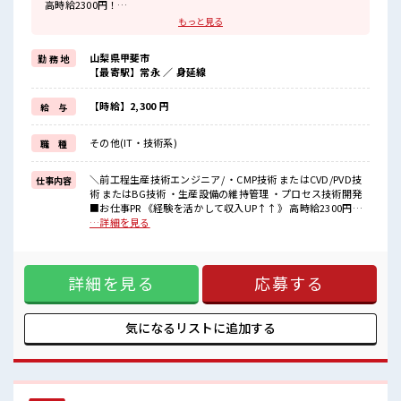
高時給2300円！
残業は月20時間未満！
もっと見る
1日1時間程の残業で無理なくお給料に上乗せ♪
経験を活かして働けるのでヤリガイ抜群！
山梨県甲斐市
勤 務 地
さらにスキルUPしちゃいましょう★
【最寄駅】常永 ／ 身延線
《人気の日勤×土日祝やすみ*》
日勤だけど高時給だから収入も安心！
土日祝休みで友人や家族とも予定が合わせやすい♪
【時給】2,300 円
給 与
趣味や好きなことにもたくさん使えて、
プライベートも充実★
その他(IT・技術系)
職 種
《通勤なんでもOK*》
車・バイク・自転車など通勤手段はなんでもOK！
無料の駐車場もあります◎
＼前工程生産技術エンジニア/ ・CMP技術 またはCVD/PVD技
仕事内容
術 またはBG技術 ・生産設備の維持管理 ・プロセス技術開発
■職場の雰囲気
■お仕事PR 《経験を活かして収入UP↑↑》 高時給2300円！
少人数の職場で働きたい方にオススメ★
残業は月20時間未満！ 1日1時間程の残業で無理なくお給料に
…詳細を見る
食品会社なのでとても清潔でカイテキに働けます！
上乗せ♪ 経験を活かして働けるのでヤリガイ抜群！ さらにス
無料の制服あり！
キルUPしちゃいましょう★ 《人気の日勤×土日祝やすみ*》
毎朝の服装選びがなくてらくちん♪
日勤だけど高時給だから収入も安心！ 土日祝休みで友人や家
休憩室・ロッカー完備！
詳細を見る
応募する
族とも予定が合わせやすい♪ 趣味や好きなことにもたくさん
荷物が多くても安心ですね★
使えて、 プライベートも充実★ 《通勤なんでもOK*》 車・バ
イク・自転車など通勤手段はなんでもOK！ 無料の駐車場もあ
ります◎ ■職場の雰囲気 少人数の職場で働きたい方にオスス
気になるリストに
追加する
メ★ 食品会社なのでとても清潔でカイテキに働けます！ 無料
の制服あり！ 毎朝の服装選びがなくてらくちん♪ 休憩室・ロ
ッカー完備！ 荷物が多くても安心ですね★