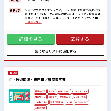
職 種
土日祝休みだから予定がたてやすい！
うれしい大型連休もあり！
プライベートも充実♪
＼前工程生産技術エンジニア/ ・CMP技術 またはCVD/PVD技
仕事内容
術 またはBG技術 ・生産設備の維持管理 ・プロセス技術開発
■職場の雰囲気
※寮アリのお仕事！一人暮らしスタートにもピッタリ♪ ■お
少人数の職場で働きたい方にオススメ★
仕事PR 《寮があるオシゴト*》 家電付きのワンルーム寮が0
…詳細を見る
車・バイク・自転車など通勤手段はなんでもOK！
円！ お住まいもお仕事も同時にゲットできちゃう★ 一人暮ら
無料の駐車場もあります◎
しをはじめてみたい方や、 今までと違う場所で働いてみたい
休憩室やロッカーも完備！
方にもオススメ♪ 赴任時の交通費も当社が負担するのですぐ
荷物が多くても安心♪
詳細を見る
応募する
に始められます！ 《経験を活かして収入UP↑↑》 高時給
無料の制服があるのもうれしいポイント♪
2300円！ 経験を活かして働けるのでヤリガイ抜群！ さらにス
#ryo
キルUPしちゃいましょう★ 《人気の日勤×土日祝やすみ*》
土日祝休みだから予定がたてやすい！ うれしい大型連休もあ
気になるリストに
追加する
り！ プライベートも充実♪ ■職場の雰囲気 少人数の職場で働
きたい方にオススメ★ 車・バイク・自転車など通勤手段はな
んでもOK！ 無料の駐車場もあります◎ 休憩室やロッカーも
完備！ 荷物が多くても安心♪ 無料の制服があるのもうれしい
ポイント♪ #ryo
派遣
IT・技術関連・専門職／履歴書不要
経験者歓迎
高収入
長期の仕事
キレイなオフィス
駐車場あり
制服あり
休憩室あり
ロッカー完備
土日祝日休み
残業 20H未満
少人数
平均年齢20代
30代が活躍