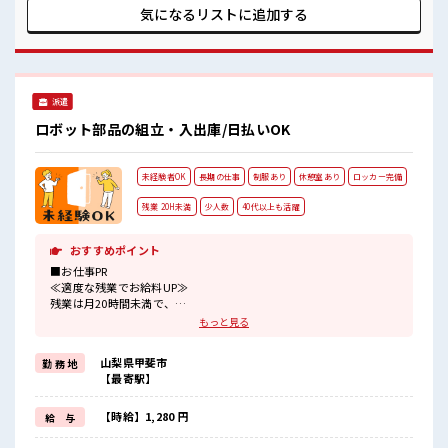
安心してお仕事に集中♪
でなければ基本的に自由！ (規定有)≪動きやすい制服アリ≫
気になるリストに
追加する
残業多め！
制服があるので、 毎日の服装の悩み解消♪ ≪自分に合った期
稼ぎたい方は必見！
間で働ける≫ 福利厚生が整った派遣のお仕事です！ ■職場の
雰囲気 髪型・髪色自由♪ 派手過ぎなければOKだから、 モチ
ベーションもUP！ 仕事の合間の息抜きは休憩室で♪ ロッカー
あり！ 安心してお仕事に集中♪ 残業多め！ 稼ぎたい方は必
派遣
見！
ロボット部品の組立・入出庫/日払いOK
未経験者OK
長期の仕事
制服あり
休憩室あり
ロッカー完備
残業 20H未満
少人数
40代以上も活躍
おすすめポイント
■お仕事PR
≪適度な残業でお給料UP≫
残業は月20時間未満で、
ほどよく稼げます♪
もっと見る
≪動きやすい制服アリ≫
制服があるので、
山梨県甲斐市
勤 務 地
毎日の服装の悩み解消♪
【最寄駅】
≪未経験でも活躍できる≫
新しいことにチャレンジするのは不安だけど、
しっかり働く環境が整っています！
【時給】1,280 円
給 与
イチからスキルUP・ステップUP目指していきましょう！
≪自分に向いている仕事が探せる≫