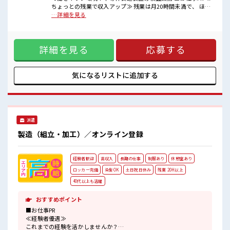
一緒に働く仲間ともなじみやすい少人数の職場☆
ちょっとの残業で収入アップ≫ 残業は月20時間未満で、 ほど
一息つける休憩スペースもあります！
よく稼げます♪ ≪機能的な制服アリ≫ 制服があるので、 毎日
…詳細を見る
持ち物が多いあなたにもぴったり☆
の服装の悩み解消♪ ≪初めての仕事だけど自分にもできそう
ロッカー付き職場♪
≫ 新しいことにチャレンジするのは不安だけど、 しっかり働
程よく残業あり！
く環境が整っています！ イチからスキルUP・ステップUP目
詳細を見る
応募する
指していきましょう！ ≪様々なお仕事をご提案≫ 一人で悩ま
ず気軽に相談できる、 派遣のお仕事です！ ■職場の雰囲気 一
緒に働く仲間ともなじみやすい少人数の職場☆ 一息つける休
憩スペースもあります！ 持ち物が多いあなたにもぴったり☆
気になるリストに
追加する
ロッカー付き職場♪ 程よく残業あり！
派遣
製造（組立・加工）／オンライン登録
経験者歓迎
高収入
長期の仕事
制服あり
休憩室あり
ロッカー完備
染髪OK
土日祝日休み
残業 20H以上
40代以上も活躍
おすすめポイント
■お仕事PR
≪経験者優遇≫
これまでの経験を活かしませんか？