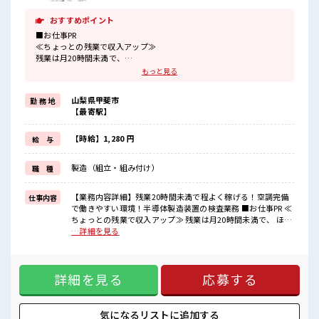
おすすめポイント
■お仕事PR
≪ちょっとの残業で収入アップ≫
残業は月20時間未満で、
ほどよく稼げます♪
もっと見る
≪機能的な制服アリ≫
制服があるので、
山梨県甲斐市
勤 務 地
毎日の服装の悩み解消♪
【最寄駅】
≪初めての仕事だけど自分にもできそう≫
新しいことにチャレンジするのは不安だけど、
しっかり働く環境が整っています！
【時給】1,280 円
給 与
イチからスキルUP・ステップUP目指していきましょう！
≪様々なお仕事をご提案≫
製造（組立・組み付け）
職 種
一人で悩まず気軽に相談できる、
派遣のお仕事です！
【業務内容詳細】残業20時間未満で程よく稼げる！空調完備
仕事内容
■職場の雰囲気
で働きやすい環境！半導体製造装置の検査業務 ■お仕事PR ≪
一緒に働く仲間ともなじみやすい少人数の職場☆
ちょっとの残業で収入アップ≫ 残業は月20時間未満で、 ほど
一息つける休憩スペースもあります！
よく稼げます♪ ≪機能的な制服アリ≫ 制服があるので、 毎日
…詳細を見る
持ち物が多いあなたにもぴったり☆
の服装の悩み解消♪ ≪初めての仕事だけど自分にもできそう
ロッカー付き職場♪
≫ 新しいことにチャレンジするのは不安だけど、 しっかり働
程よく残業あり！
く環境が整っています！ イチからスキルUP・ステップUP目
詳細を見る
応募する
指していきましょう！ ≪様々なお仕事をご提案≫ 一人で悩ま
ず気軽に相談できる、 派遣のお仕事です！ ■職場の雰囲気 一
緒に働く仲間ともなじみやすい少人数の職場☆ 一息つける休
憩スペースもあります！ 持ち物が多いあなたにもぴったり☆
気になるリストに
追加する