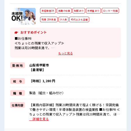
未経験者OK
長期の仕事
制服あり
休憩室あり
ロッカー完備
残業 20H未満
少人数
40代以上も活躍
おすすめポイント
■お仕事PR
≪ちょっとの残業で収入アップ≫
残業は月20時間未満で、
ほどよく稼げます♪
もっと見る
≪機能的な制服アリ≫
制服があるので、
山梨県甲斐市
勤 務 地
毎日の服装の悩み解消♪
【最寄駅】
≪初めての仕事だけど自分にもできそう≫
新しいことにチャレンジするのは不安だけど、
しっかり働く環境が整っています！
【時給】1,280 円
給 与
イチからスキルUP・ステップUP目指していきましょう！
≪様々なお仕事をご提案≫
製造（組立・組み付け）
職 種
一人で悩まず気軽に相談できる、
派遣のお仕事です！
【業務内容詳細】残業20時間未満で程よく稼げる！空調完備
仕事内容
■職場の雰囲気
で働きやすい環境！半導体製造装置の検査業務 ■お仕事PR ≪
一緒に働く仲間ともなじみやすい少人数の職場☆
ちょっとの残業で収入アップ≫ 残業は月20時間未満で、 ほど
一息つける休憩スペースもあります！
よく稼げます♪ ≪機能的な制服アリ≫ 制服があるので、 毎日
…詳細を見る
持ち物が多いあなたにもぴったり☆
の服装の悩み解消♪ ≪初めての仕事だけど自分にもできそう
ロッカー付き職場♪
≫ 新しいことにチャレンジするのは不安だけど、 しっかり働