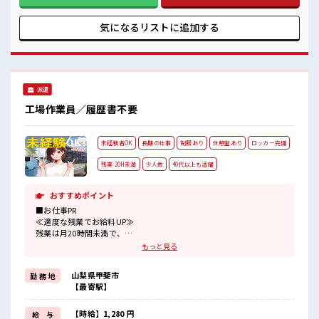
由な雰囲気の職場≫ 明るすぎたり奇抜でなければ基本的に自
ストレス解消☆
由！ (規定有)≪ラクラク制服アリ≫ 制服があるので、 毎日の
ロッカーあり！
服装の悩み解消♪ ≪自分に合った期間で働ける≫ 福利厚生が
気になるリストに
追加する
安心してお仕事に集中♪
整った派遣のお仕事です！ ■職場の雰囲気 髪型・髪色自由♪
派手過ぎなければOKだから、 モチベーションもUP！ 休憩室
で楽しくおしゃべり！ ストレス解消☆ ロッカーあり！ 安心し
てお仕事に集中♪
派遣
工場作業員／履歴書不要
未経験者OK
長期の仕事
制服あり
休憩室あり
ロッカー完備
残業 20H未満
少人数
40代以上も活躍
おすすめポイント
■お仕事PR
≪適度な残業でお給料UP≫
残業は月20時間未満で、
ほどよく稼げます♪
もっと見る
≪動きやすい制服アリ≫
制服があるので、
山梨県甲斐市
勤 務 地
毎日の服装の悩み解消♪
【最寄駅】
≪初めての仕事だけど自分にもできそう≫
新しいことにチャレンジするのは不安だけど、
しっかり働く環境が整っています！
【時給】1,280 円
給 与