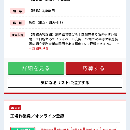
残業は月20時間以上あります♪
≪週休2日制≫
週末は家族や友人と一緒にプライベート満喫！
【時給】1,500 円
給 与
≪ヘアカラーOKで自由な雰囲気の職場≫
明るすぎたり奇抜でなければ基本的に自由！
製造（組立・組み付け）
職 種
(規定有)≪ラクラク制服アリ≫
制服があるので、
毎日の服装の悩み解消♪
【業務内容詳細】高時給で稼げる！空調完備で働きやすい環
仕事内容
≪自分に合った期間で働ける≫
境！土日祝休みでプライベート充実！CR内での半導体製造装
福利厚生が整った派遣のお仕事です！
置の組立業務※紙の図面をある程度1人で理解できる方。 ド
ライバーなどの工具使用経験がある方。【取扱製品情報】半
…詳細を見る
■職場の雰囲気
導体製造装置の製造 ■お仕事PR ≪経験者優遇≫ これまでの経
明るすぎたり奇抜過ぎなければヘアカラーOK！
験を活かしませんか？ ブランクがあっても大丈夫♪ 経験はち
しっかり休める休憩室あり！
ょっとだけ…という方もOK！ ≪残業多めでがっつり稼ぐ≫
オンオフの切替もできちゃう！
詳細を見る
応募する
高収入を希望される方にオススメ。 残業は月20時間以上あり
職場にはロッカー完備！
ます♪ ≪週休2日制≫ 週末は家族や友人と一緒にプライベー
私物の置きすぎには注意が必要ですね★
ト満喫！ ≪ヘアカラーOKで自由な雰囲気の職場≫ 明るすぎ
たり奇抜でなければ基本的に自由！ (規定有)≪ラクラク制服
気になるリストに
追加する
アリ≫ 制服があるので、 毎日の服装の悩み解消♪ ≪自分に合
った期間で働ける≫ 福利厚生が整った派遣のお仕事です！ ■
職場の雰囲気 明るすぎたり奇抜過ぎなければヘアカラーOK！
しっかり休める休憩室あり！ オンオフの切替もできちゃう！
職場にはロッカー完備！ 私物の置きすぎには注意が必要です
派遣
ね★
工場作業員／オンライン登録
経験者歓迎
長期の仕事
制服あり
休憩室あり
ロッカー完備