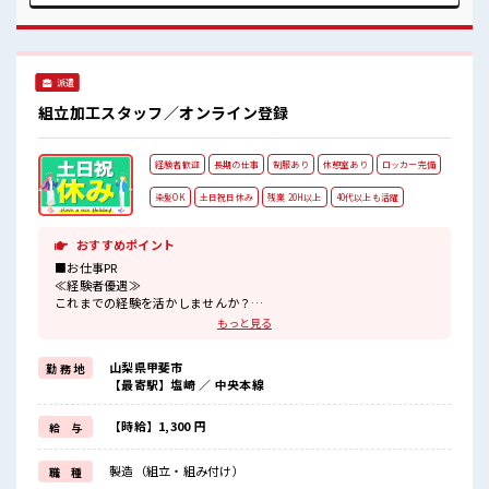
の制服あり！ 毎朝の服装選びがなくてらくちん♪ 休憩室・ロ
ッカー完備！ 荷物が多くても安心ですね★
派遣
組立加工スタッフ／オンライン登録
経験者歓迎
長期の仕事
制服あり
休憩室あり
ロッカー完備
染髪OK
土日祝日休み
残業 20H以上
40代以上も活躍
おすすめポイント
■お仕事PR
≪経験者優遇≫
これまでの経験を活かしませんか？
ブランクがあっても大丈夫♪
もっと見る
経験はちょっとだけ…という方もOK！
≪残業で稼げる≫
山梨県甲斐市
勤 務 地
高収入を希望される方にオススメ。
【最寄駅】塩崎 ／ 中央本線
残業は月20時間以上あります♪
≪週休2日制≫
週末は家族や友人と一緒にプライベート満喫！
【時給】1,300 円
給 与
≪ヘアカラーOKで自由な雰囲気の職場≫
明るすぎたり奇抜でなければ基本的に自由！
製造（組立・組み付け）
職 種
(規定有)≪ラクラク制服アリ≫