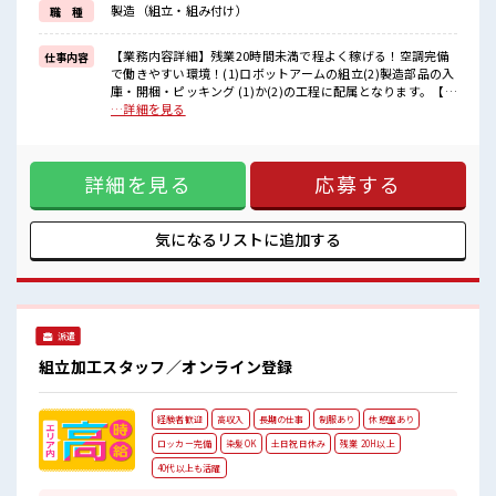
製造（組立・組み付け）
職 種
困った事などがあれば、
担当がしっかりサポートします！
【業務内容詳細】残業20時間未満で程よく稼げる！空調完備
仕事内容
■職場の雰囲気
で働きやすい環境！(1)ロボットアームの組立(2)製造部品の入
“コジンマリ”が好きな方にもお勧め！！
庫・開梱・ピッキング (1)か(2)の工程に配属となります。【取
少人数の職場です♪
扱製品情報】ロボットアーム ■お仕事PR ≪適度な残業でお給
…詳細を見る
休憩室で楽しくランチ♪
料UP≫ 残業は月20時間未満で、 ほどよく稼げます♪ ≪動き
時間があれば昼寝もしちゃおう！
やすい制服アリ≫ 制服があるので、 毎日の服装の悩み解消♪
ロッカーあり！
≪未経験でも活躍できる≫ 新しいことにチャレンジするのは
安心してお仕事に集中♪
詳細を見る
応募する
不安だけど、 しっかり働く環境が整っています！ イチからス
キルUP・ステップUP目指していきましょう！ ≪自分に向い
ている仕事が探せる≫ 困った事などがあれば、 担当がしっか
りサポートします！ ■職場の雰囲気 “コジンマリ”が好きな方
気になるリストに
追加する
にもお勧め！！ 少人数の職場です♪ 休憩室で楽しくランチ♪
時間があれば昼寝もしちゃおう！ ロッカーあり！ 安心してお
仕事に集中♪
派遣
組立加工スタッフ／オンライン登録
経験者歓迎
高収入
長期の仕事
制服あり
休憩室あり
ロッカー完備
染髪OK
土日祝日休み
残業 20H以上
40代以上も活躍