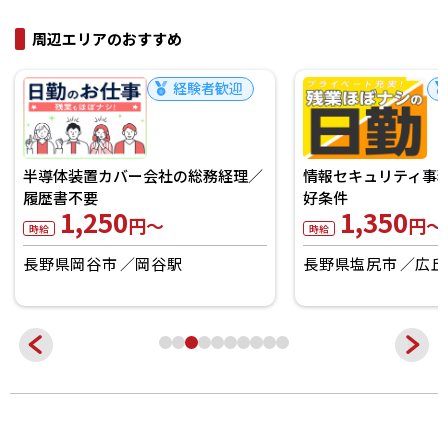
周辺エリアのおすすめ
経験者歓迎
半導体装置カバー会社の総務経理／
情報セキュリティ事
履歴書不要
好条件
1,250
1,350
円～
円～
時給
時給
長野県岡谷市
岡谷駅
長野県塩尻市
広丘