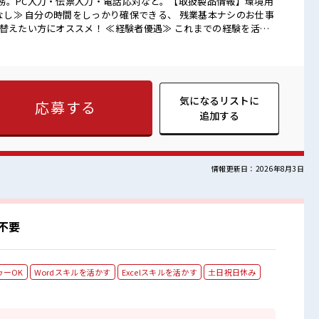
務。PC入力・伝票入力・電話応対など。【取扱製品情報】環境用
替えたい方にオススメ！ ≪経験者優遇≫ これまでの経験を活か
ても大丈夫♪ 経験はちょっとだけ…という方もOK！ ≪女性も仕
男性の応募も歓迎！ ≪週休2日制≫ 週末は家族や友人と一緒にプ
ションもUP≫ 派手過ぎなければ髪型や髪色自由♪ (規定有)≪収
仕事です！ ■職場の雰囲気 女性が多い職場で
募お待ちしております！ 『少人数』だからコミュニケーションも
気になるリストに
応募する
りのあるアナタは必見！ 髪型自由な職場！
追加する
情報更新日：2026年8月3日
不要
ゥーOK
Wordスキルを活かす
Excelスキルを活かす
土日祝日休み