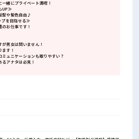
と一緒にプライベート満喫！
もUP≫
髪型や髪色自由♪
ップを目指せる≫
遣のお仕事です！
すが男女は問いません！
ります！
コミュニケーションも取りやすい？
あるアナタは必見！