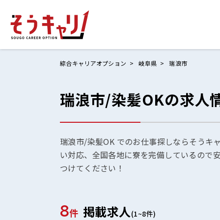
綜合キャリアオプション
岐阜県
瑞浪市
瑞浪市/染髪OKの求人
ホームにもど
お仕事検索
お気に入りリ
瑞浪市/染髪OK でのお仕事探しならそうキ
い対応、全国各地に寮を完備しているので
お問い合わせ
つけてください！
8
掲載求人
ログイン
件
(1~8件)