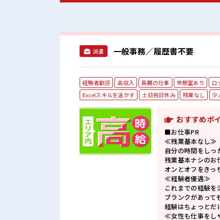
一般事務／履歴書不要
派遣
経験者歓迎
高収入
長期の仕事
休憩室あり
ロ
Excelスキルを活かす
土日祝日休み
残業なし
少
おすすめポ
■お仕事PR
≪残業基本なし≫
自分の時間をしっ
残業基本ナシのお
オンとオフをきっ
≪経験者優遇≫
これまでの経験を
ブランクがあって
経験はちょっとだ
≪女性も仕事をし