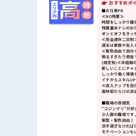
おすすめポ
■お仕事PR
≪NO残業≫
時間をしっかり確
残業基本ナシのお
オンとオフをきっ
≪完全週休二日制
週末は家族や友人
≪髪色自由で自分
明るすぎたり奇抜
(規定有)≪未経験
新しいことにチャ
しっかり働く環境
イチからスキルU
≪収入アップを目
高時給だらけの派
■職場の雰囲気
“コジンマリ”が
少人数の職場です
髪型・髪色自由♪
派手過ぎなければ
モチベーションもU