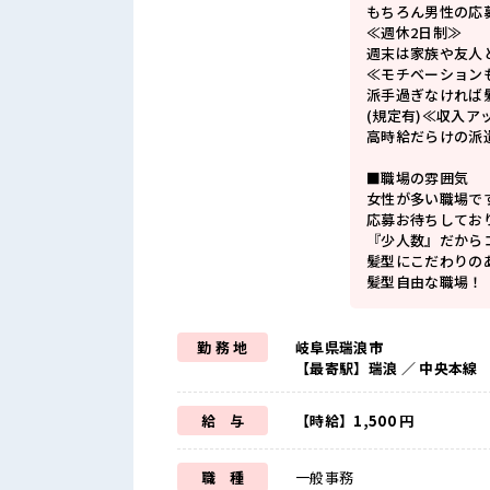
もちろん男性の応
≪週休2日制≫
週末は家族や友人
≪モチベーション
派手過ぎなければ
(規定有)≪収入ア
高時給だらけの派
■職場の雰囲気
女性が多い職場で
応募お待ちしてお
『少人数』だから
髪型にこだわりの
髪型自由な職場！
勤 務 地
岐阜県瑞浪市
【最寄駅】瑞浪 ／ 中央本線
給 与
【時給】1,500 円
職 種
一般事務