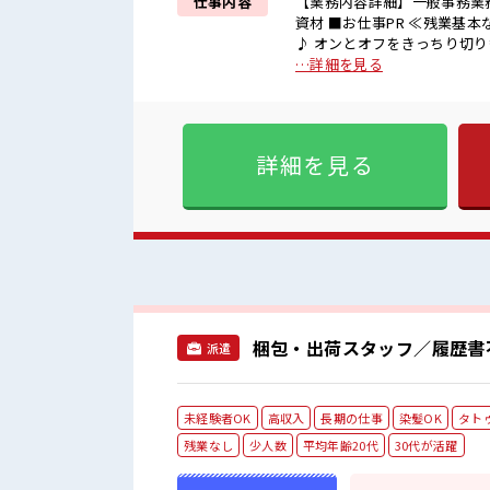
仕事内容
【業務内容詳細】一般事務業
資材 ■お仕事PR ≪残業基本なし≫ 自分の時間をしっかり確保できる、 残業基本ナシのお仕事
♪ オンとオフをきっちり切り
しませんか？ ブランクがあっ
…詳細を見る
事をしやすい職場≫ もちろん
ライベート満喫！ ≪モチベー
入アップを目指せる≫ 高時給だらけの派遣のお
すが男女は問いません！ 応
詳細を見る
取りやすい？ 髪型にこだわ
梱包・出荷スタッフ／履歴書
派遣
未経験者OK
高収入
長期の仕事
染髪OK
タト
残業なし
少人数
平均年齢20代
30代が活躍