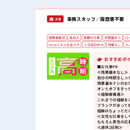
事務スタッフ／履歴書不要
派遣
経験者歓迎
高収入
長期の仕事
休憩室あり
ロ
Excelスキルを活かす
土日祝日休み
残業なし
少
おすすめポ
■お仕事PR
≪残業基本なし≫
自分の時間をしっ
残業基本ナシのお
オンとオフをきっ
≪経験者優遇≫
これまでの経験を
ブランクがあって
経験はちょっとだ
≪女性も仕事をし
もちろん男性の応
≪週休2日制≫