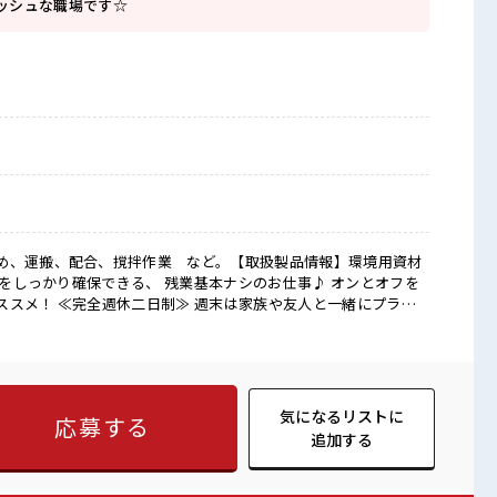
レッシュな職場です☆
め、運搬、配合、撹拌作業 など。【取扱製品情報】環境用資材
時間をしっかり確保できる、 残業基本ナシのお仕事♪ オンとオフを
ススメ！ ≪完全週休二日制≫ 週末は家族や友人と一緒にプライ
分らしく働く≫ 明るすぎたり奇抜でなければ基本的に自由！ (規
イ≫ 新しいことにチャレンジするのは不安だけど、 しっかり働
からスキルUP・ステップUP目指していきましょう！ ≪収入アッ
■職場の雰囲気 “コジンマリ”が好きな方
です♪ 髪型・髪色自由♪ 派手過ぎなければOKだから、 モチベー
気になるリストに
応募する
のフレッシュな職場です☆
追加する