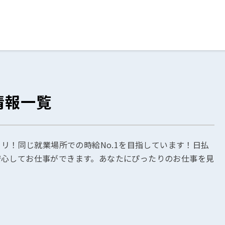
ログイン
閉じる
情報一覧
る
スト
ャリ！同じ就業場所での時給No.1を目指しています！日払
安心してお仕事ができます。あなたにぴったりのお仕事を見