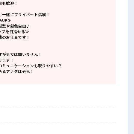
募も歓迎！
と一緒にプライベート満喫！
もUP≫
髪型や髪色自由♪
ップを目指せる≫
遣のお仕事です！
すが男女は問いません！
ります！
コミュニケーションも取りやすい？
あるアナタは必見！