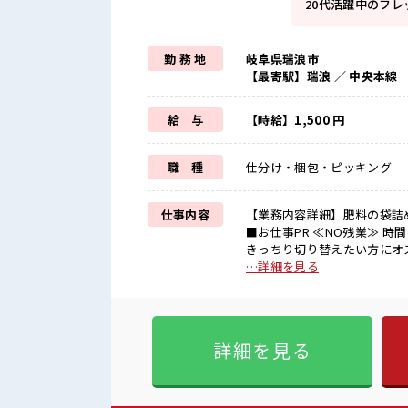
20代活躍中のフ
勤 務 地
岐阜県瑞浪市
【最寄駅】瑞浪 ／ 中央本線
給 与
【時給】1,500 円
職 種
仕分け・梱包・ピッキング
仕事内容
【業務内容詳細】肥料の袋詰
■お仕事PR ≪NO残業≫ 
きっちり切り替えたい方にオ
ベート満喫！ ≪髪色自由で自
…詳細を見る
定有)≪未経験の方も大カンゲ
く環境が整っています！ イチ
プを目指せる≫ 高時給だらけの派遣のお仕事です！ 
にもお勧め！！ 少人数の職場
詳細を見る
ションもUP！ 20代活躍中