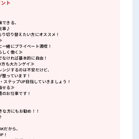
イント
保できる、
仕事♪
ちり切り替えたい方にオススメ！
≫
と一緒にプライベート満喫！
らしく働く≫
でなければ基本的に自由！
の方も大カンゲイ≫
レンジするのは不安だけど、
が整っています！
P・ステップUP目指していきましょう！
指せる≫
遣のお仕事です！
好きな方にもお勧め！！
♪
OKだから、
P！