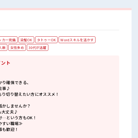
ッカー完備
染髪OK
タトゥーOK
Wordスキルを活かす
人数
女性多め
30代が活躍
イント
かり確保できる、
仕事♪
ちり切り替えたい方にオススメ！
活かしませんか？
も大丈夫♪
け…という方もOK！
やすい職場≫
募も歓迎！