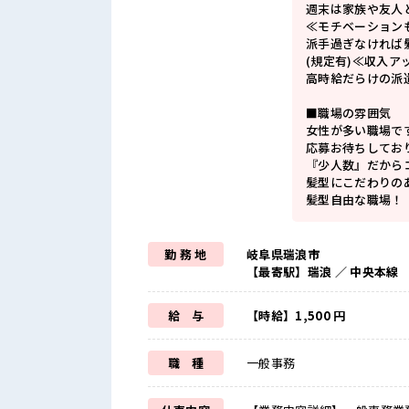
週末は家族や友人
≪モチベーション
派手過ぎなければ
(規定有)≪収入ア
高時給だらけの派
■職場の雰囲気
女性が多い職場で
応募お待ちしてお
『少人数』だから
髪型にこだわりの
髪型自由な職場！
勤 務 地
岐阜県瑞浪市
【最寄駅】瑞浪 ／ 中央本線
給 与
【時給】1,500 円
職 種
一般事務