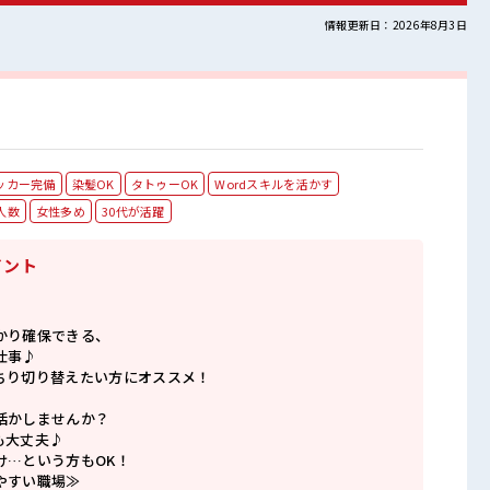
情報更新日：2026年8月3日
ッカー完備
染髪OK
タトゥーOK
Wordスキルを活かす
人数
女性多め
30代が活躍
イント
かり確保できる、
仕事♪
ちり切り替えたい方にオススメ！
活かしませんか？
も大丈夫♪
け…という方もOK！
やすい職場≫