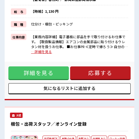
基本的に髪色自由で明るすぎたり奇抜でなければOKです！
(規定有)≪機能的な制服アリ≫
制服があるので、
【時給】1,130 円
給 与
毎日の服装の悩み解消♪
≪未経験OKの仕事≫
仕分け・梱包・ピッキング
職 種
新しいことにチャレンジするのは不安だけど、
しっかり働く環境が整っています！
イチからスキルUP・ステップUP目指していきましょう！
【業務内容詳細】電子基板に部品を手で取り付けるお仕事で
仕事内容
す。【取扱製品情報】エアコンの金属部品に貼り付けるウレ
■職場の雰囲気
タン材を扱うお仕事。 ■お仕事PR ≪定時で帰ろう≫ 自分の時
女性が多めの職場です♪
間をしっかり確保できる、 残業基本ナシのお仕事♪ ≪女性も
…詳細を見る
髪型・髪色自由♪
活躍できる職場≫ もちろん男性の応募も歓迎です！ ≪髪型自
派手過ぎなければOKだから、
由≫ 基本的に髪色自由で明るすぎたり奇抜でなければOKで
モチベーションもUP！
す！ (規定有)≪機能的な制服アリ≫ 制服があるので、 毎日の
一息つける休憩スペースもあります！
詳細を見る
応募する
服装の悩み解消♪ ≪未経験OKの仕事≫ 新しいことにチャレ
ピタっと定時退社！
ンジするのは不安だけど、 しっかり働く環境が整っていま
残業は基本ナシ♪
す！ イチからスキルUP・ステップUP目指していきましょ
う！ ■職場の雰囲気 女性が多めの職場です♪ 髪型・髪色自由
気になるリストに
追加する
♪ 派手過ぎなければOKだから、 モチベーションもUP！ 一息
つける休憩スペースもあります！ ピタっと定時退社！ 残業は
基本ナシ♪
派遣
梱包・出荷スタッフ／オンライン登録
未経験者OK
長期の仕事
制服あり
休憩室あり
ロッカー完備