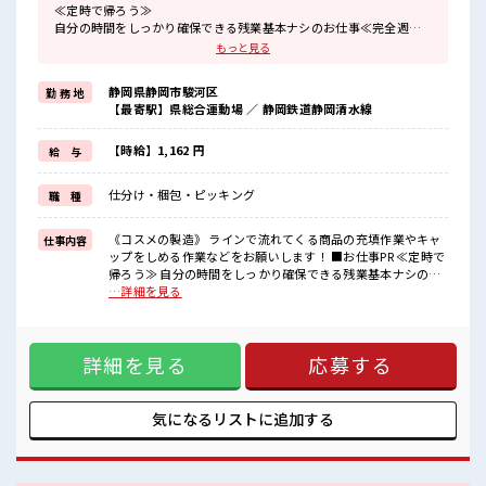
≪定時で帰ろう≫
自分の時間をしっかり確保できる残業基本ナシのお仕事≪完全週休
二日制≫
もっと見る
週末は家族や友人と一緒にプライベート満喫≪モチベーションも
UP≫
静岡県静岡市駿河区
勤 務 地
キバツ過ぎはNGですが髪のカラーOK≪ラクラク制服アリ≫
【最寄駅】県総合運動場 ／ 静岡鉄道静岡清水線
制服があるので事前準備不要≪未経験OKの仕事≫
新しいことにチャレンジするのは不安だけど、
しっかり働く環境が整っています！
【時給】1,162 円
給 与
イチからスキルUP・ステップUP目指していきましょう
仕分け・梱包・ピッキング
職 種
■職場の雰囲気
《男女スタッフさん活躍中》
キレイな職場です☆
《コスメの製造》 ラインで流れてくる商品の充填作業やキャ
仕事内容
大手企業で長期就業OK！
ップをしめる作業などをお願いします！ ■お仕事PR ≪定時で
未経験の方も社員の方が丁寧に教えてくださるので安心です！
帰ろう≫ 自分の時間をしっかり確保できる残業基本ナシのお
最寄り駅からは徒歩圏内！
仕事≪完全週休二日制≫ 週末は家族や友人と一緒にプライベ
…詳細を見る
コンビニも徒歩数分♪
ート満喫≪モチベーションもUP≫ キバツ過ぎはNGですが髪
のカラーOK≪ラクラク制服アリ≫ 制服があるので事前準備不
要≪未経験OKの仕事≫ 新しいことにチャレンジするのは不安
詳細を見る
応募する
だけど、 しっかり働く環境が整っています！ イチからスキル
UP・ステップUP目指していきましょう ■職場の雰囲気 《男
女スタッフさん活躍中》 キレイな職場です☆ 大手企業で長期
就業OK！ 未経験の方も社員の方が丁寧に教えてくださるので
気になるリストに
追加する
安心です！ 最寄り駅からは徒歩圏内！ コンビニも徒歩数分♪