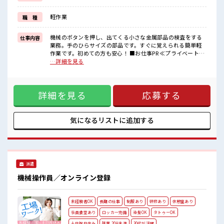
毎日の服装の悩み解消♪
≪初めての仕事だけど自分にもできそう≫
軽作業
職 種
新しいことにチャレンジするのは不安だけど、
しっかり働く環境が整っています！
イチからスキルUP・ステップUP目指していきましょう！
機械のボタンを押し、出てくる小さな金属部品の検査をする
仕事内容
業務。手のひらサイズの部品です。すぐに覚えられる簡単軽
■職場の雰囲気
作業です。初めての方も安心！ ■お仕事PR ≪プライベートが
少人数の職場だから一緒に働く仲間との距離もグッと近い！
充実する≫ 場合によってはお願いすることもありますが、 残
…詳細を見る
派手すぎなければ多少のヘアカラーもOKなのはウレシイPoint☆
業はほとんどナシ！ ≪週休2日制≫ 週末は家族や友人と一緒
ロッカーあり！
にプライベート満喫！ ≪髪色自由で自分らしく働く≫ 明るす
安心してお仕事に集中♪
ぎたり奇抜でなければ基本的に自由！ (規定有)≪機能的な制
詳細を見る
応募する
服アリ≫ 制服があるので、 毎日の服装の悩み解消♪ ≪初めて
の仕事だけど自分にもできそう≫ 新しいことにチャレンジす
るのは不安だけど、 しっかり働く環境が整っています！ イチ
からスキルUP・ステップUP目指していきましょう！ ■職場
気になるリストに
追加する
の雰囲気 少人数の職場だから一緒に働く仲間との距離もグッ
と近い！ 派手すぎなければ多少のヘアカラーもOKなのはウレ
シイPoint☆ ロッカーあり！ 安心してお仕事に集中♪
派遣
機械操作員／オンライン登録
未経験者OK
長期の仕事
制服あり
研修あり
休憩室あり
社員食堂あり
ロッカー完備
染髪OK
タトゥーOK
土日祝日休み
残業 20H未満
30代が活躍