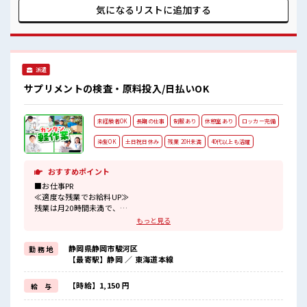
ます♪ ≪完全週休二日制≫ 週末は家族や友人と一緒にプライ
気になるリストに
追加する
ベート満喫！ ≪モチベーションもUP≫ 派手過ぎなければ髪型
や髪色自由♪ (規定有)≪機能的な制服アリ≫ 制服があるの
で、 毎日の服装の悩み解消♪ ≪自分に合った期間で働ける≫
福利厚生が整った派遣のお仕事です！ ■職場の雰囲気 女性も
活躍しやすい雰囲気の職場です！ 髪型・髪色自由♪ 派手過ぎ
派遣
なければOKだから、 モチベーションもUP！ ≪20代の方が多
数活躍中の職場≫
サプリメントの検査・原料投入/日払いOK
未経験者OK
長期の仕事
制服あり
休憩室あり
ロッカー完備
染髪OK
土日祝日休み
残業 20H未満
40代以上も活躍
おすすめポイント
■お仕事PR
≪適度な残業でお給料UP≫
残業は月20時間未満で、
ほどよく稼げます♪
もっと見る
≪完全週休二日制≫
週末は家族や友人と一緒にプライベート満喫！
静岡県静岡市駿河区
勤 務 地
≪ヘアカラーOKで自由な雰囲気の職場≫
【最寄駅】静岡 ／ 東海道本線
明るすぎたり奇抜でなければ基本的に自由！
(規定有)制服があると毎日の服選びに悩まずOK♪
≪未経験の方も大カンゲイ≫
【時給】1,150 円
給 与
新しいことにチャレンジするのは不安だけど、
しっかり働く環境が整っています！