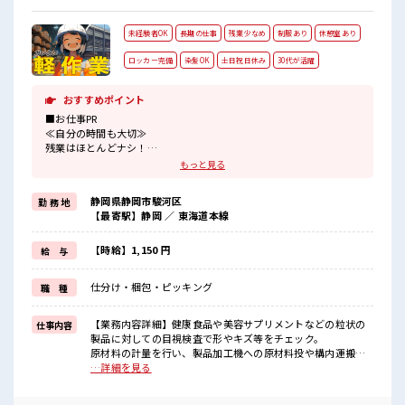
未経験者OK
長期の仕事
残業少なめ
制服あり
休憩室あり
ロッカー完備
染髪OK
土日祝日休み
30代が活躍
おすすめポイント
■お仕事PR
≪自分の時間も大切≫
残業はほとんどナシ！
場合によってはお願いすることもあります♪
もっと見る
≪週休2日制≫
週末は家族や友人と一緒にプライベート満喫！
静岡県静岡市駿河区
勤 務 地
≪モチベーションもUP≫
【最寄駅】静岡 ／ 東海道本線
派手過ぎなければ髪型や髪色自由♪
(規定有)≪動きやすい制服アリ≫
制服があるので、
【時給】1,150 円
給 与
毎日の服装の悩み解消♪
≪未経験の方も大カンゲイ≫
仕分け・梱包・ピッキング
職 種
新しいことにチャレンジするのは不安だけど、
しっかり働く環境が整っています！
イチからスキルUP・ステップUP目指していきましょう！
【業務内容詳細】健康食品や美容サプリメントなどの粒状の
仕事内容
製品に対しての目視検査で形やキズ等をチェック。
■職場の雰囲気
原材料の計量を行い、製品加工機への原材料投や構内運搬、
明るすぎたり奇抜過ぎなければヘアカラーOK！
重さは様々で最大20Kgになるものもあり。製品加工を行った
…詳細を見る
休憩室で楽しくおしゃべり！
設備、機材の洗浄を脚立に登ったり、設備の上からホースで
ストレス解消☆
水を流し洗浄を行う【取扱製品情報】健康食品、サプリメン