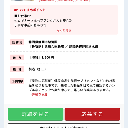
おすすめポイント
■お仕事PR
≪ビギナーさんもブランクさんも安心≫
丁寧な事前研修あり☆
≪ちょっとの残業で収入アップ≫
もっと見る
残業は月20時間未満で、
ほどよく稼げます♪
静岡県静岡市駿河区
勤 務 地
≪完全週休二日制≫
【最寄駅】県総合運動場 ／ 静岡鉄道静岡清水線
週末は家族や友人と一緒にプライベート満喫！
≪ヘアカラーOKで自由な雰囲気の職場≫
明るすぎたり奇抜でなければ基本的に自由！
【時給】1,300 円
給 与
(規定有)制服があると毎日の服選びに悩まずOK♪
≪収入アップを目指せる≫
製造（加工)
職 種
高時給だらけの派遣のお仕事です！
■職場の雰囲気
【業務内容詳細】健康食品や美容サプリメントなどの粒状製
仕事内容
キバツ過ぎなければ髪色・髪型は自由！
品を扱うお仕事です。完成した製品を目で見て確認するシン
あなたの個性を大事にできます♪
プルなチェック作業が中心で、難しい作業はありません。原
休憩時間にゆっくりできるスペース完備！
材料の計量や機械への投入、構内での運搬作業もあります
…詳細を見る
持ち物が多いあなたにもぴったり☆
が、作業は複数人で分担し、無理のない範囲で行います。重
ロッカー付き職場♪
さはさまざまですが、持ち運びの方法やコツは丁寧に教えて
もらえるため、体への負担が少ないよう配慮されています。
詳細を見る
応募する
また、使用後の機械や道具の洗浄作業では脚立を使用するこ
ともありますが、安全に配慮した手順で行い、初めての方で
も安心して作業できる環境です。【取扱製品情報】健康食
品、サプリメント、プロテイン ■お仕事PR ≪ビギナーさんも