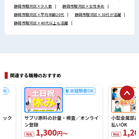
静岡市駿河区×少人数
静岡市駿河区×女性多め
静岡市駿河区×平均年齢20代
静岡市駿河区×30代が活躍
静岡市駿河区×40代以上も活躍
関連する職種のおすすめ
未経験者OK
サプリ原料の計量・検査／オンライ
小型金属部品の機械操
ン登録
払いOK
1,300
1,200
円～
円～
時給
時給