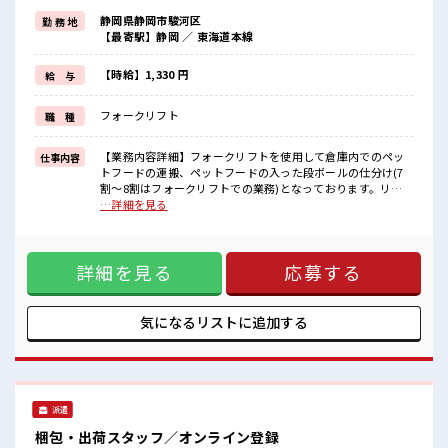
≪無理なく働ける≫
静岡県静岡市駿河区
勤 務 地
場合によってはお願いすることもありますが、
【最寄駅】静岡 ／ 東海道本線
残業はほとんどナシ！
≪髪色自由で自分らしく働く≫
明るすぎたり奇抜でなければ基本的に自由！
【時給】1,330 円
給 与
(規定有)≪動きやすい制服アリ≫
制服があるので、
フォークリフト
職 種
毎日の服装の悩み解消♪
≪自分に向いている仕事が探せる≫
困った事などがあれば、
【業務内容詳細】フォークリフトを使用して倉庫内でのペッ
仕事内容
担当がしっかりサポートします！
トフードの運搬、ペットフードの入った段ボールの仕分け(7
割～8割はフォークリフトでの業務)となっております。リー
■職場の雰囲気
チフォークのため立ち仕事。1人作業。【取扱製品情報】ペッ
…詳細を見る
派手すぎなければ多少のヘアカラーもOKなのはウレシイPoint☆
トフードを取り扱う会社さんです。 ■お仕事PR ≪経験者優遇
休憩時間にゆっくりできるスペース完備！
≫ これまでの経験を活かしませんか？ ブランクがあっても大
ロッカーあり！
丈夫♪ 経験はちょっとだけ…という方もOK！ ≪無理なく働
安心してお仕事に集中♪
詳細を見る
応募する
ける≫ 場合によってはお願いすることもありますが、 残業は
ほとんどナシ！ ≪髪色自由で自分らしく働く≫ 明るすぎたり
奇抜でなければ基本的に自由！ (規定有)≪動きやすい制服ア
リ≫ 制服があるので、 毎日の服装の悩み解消♪ ≪自分に向い
気になるリストに
追加する
ている仕事が探せる≫ 困った事などがあれば、 担当がしっか
りサポートします！ ■職場の雰囲気 派手すぎなければ多少の
ヘアカラーもOKなのはウレシイPoint☆ 休憩時間にゆっくり
できるスペース完備！ ロッカーあり！ 安心してお仕事に集中
♪
派遣
梱包・出荷スタッフ／オンライン登録