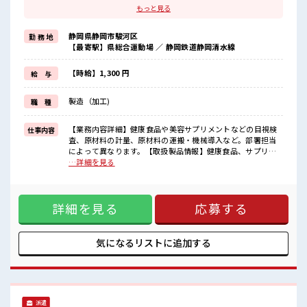
ほどよく稼げます♪
もっと見る
≪土日祝休のお仕事≫
家族や友人と一緒にプライベート満喫！
静岡県静岡市駿河区
勤 務 地
≪モチベーションもUP≫
【最寄駅】県総合運動場 ／ 静岡鉄道静岡清水線
派手過ぎなければ髪型や髪色自由♪
(規定有)≪機能的な制服アリ≫
制服があるので、
【時給】1,300 円
給 与
毎日の服装の悩み解消♪
≪未経験でも活躍できる≫
製造（加工)
職 種
新しいことにチャレンジするのは不安だけど、
しっかり働く環境が整っています！
イチからスキルUP・ステップUP目指していきましょう！
【業務内容詳細】健康食品や美容サプリメントなどの目視検
仕事内容
査、原材料の計量、原材料の運搬・機械導入など。部署担当
■職場の雰囲気
によって異なります。【取扱製品情報】健康食品、サプリメ
髪型にこだわりのあるアナタは必見！
ント、プロテインなど。 ■お仕事PR ≪無理なくお給料に残業
…詳細を見る
髪型自由な職場！
代を上乗せ≫ 残業は月20時間未満で、 ほどよく稼げます♪ ≪
休憩室で楽しくランチ♪
土日祝休のお仕事≫ 家族や友人と一緒にプライベート満喫！
時間があれば昼寝もしちゃおう！
≪モチベーションもUP≫ 派手過ぎなければ髪型や髪色自由♪
職場にはロッカー完備！
詳細を見る
応募する
(規定有)≪機能的な制服アリ≫ 制服があるので、 毎日の服装
私物の置きすぎには注意が必要ですね★
の悩み解消♪ ≪未経験でも活躍できる≫ 新しいことにチャレ
ンジするのは不安だけど、 しっかり働く環境が整っていま
す！ イチからスキルUP・ステップUP目指していきましょ
気になるリストに
追加する
う！ ■職場の雰囲気 髪型にこだわりのあるアナタは必見！ 髪
型自由な職場！ 休憩室で楽しくランチ♪ 時間があれば昼寝も
しちゃおう！ 職場にはロッカー完備！ 私物の置きすぎには注
意が必要ですね★
派遣