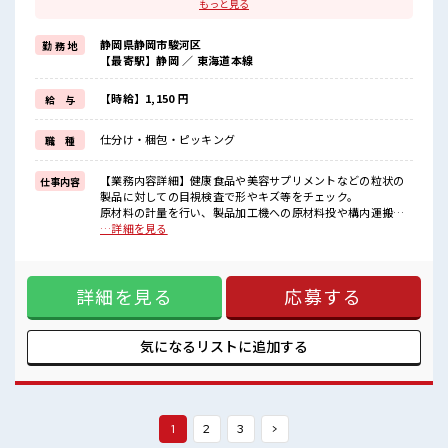
場合によってはお願いすることもあります♪
もっと見る
≪週休2日制≫
週末は家族や友人と一緒にプライベート満喫！
静岡県静岡市駿河区
勤 務 地
≪モチベーションもUP≫
【最寄駅】静岡 ／ 東海道本線
派手過ぎなければ髪型や髪色自由♪
(規定有)≪動きやすい制服アリ≫
制服があるので、
【時給】1,150 円
給 与
毎日の服装の悩み解消♪
≪未経験の方も大カンゲイ≫
仕分け・梱包・ピッキング
職 種
新しいことにチャレンジするのは不安だけど、
しっかり働く環境が整っています！
イチからスキルUP・ステップUP目指していきましょう！
【業務内容詳細】健康食品や美容サプリメントなどの粒状の
仕事内容
製品に対しての目視検査で形やキズ等をチェック。
■職場の雰囲気
原材料の計量を行い、製品加工機への原材料投や構内運搬、
明るすぎたり奇抜過ぎなければヘアカラーOK！
重さは様々で最大20Kgになるものもあり。製品加工を行った
…詳細を見る
休憩室で楽しくおしゃべり！
設備、機材の洗浄を脚立に登ったり、設備の上からホースで
ストレス解消☆
水を流し洗浄を行う【取扱製品情報】健康食品、サプリメン
持ち物が多いあなたにもぴったり☆
ト、プロテイン ■お仕事PR ≪自分の時間も大切≫ 残業はほと
ロッカー付き職場♪
詳細を見る
応募する
んどナシ！ 場合によってはお願いすることもあります♪ ≪週
休2日制≫ 週末は家族や友人と一緒にプライベート満喫！ ≪
モチベーションもUP≫ 派手過ぎなければ髪型や髪色自由♪
(規定有)≪動きやすい制服アリ≫ 制服があるので、 毎日の服
気になるリストに
追加する
装の悩み解消♪ ≪未経験の方も大カンゲイ≫ 新しいことにチ
ャレンジするのは不安だけど、 しっかり働く環境が整ってい
ます！ イチからスキルUP・ステップUP目指していきましょ
う！ ■職場の雰囲気 明るすぎたり奇抜過ぎなければヘアカラ
ーOK！ 休憩室で楽しくおしゃべり！ ストレス解消☆ 持ち物
1
2
3
>
が多いあなたにもぴったり☆ ロッカー付き職場♪