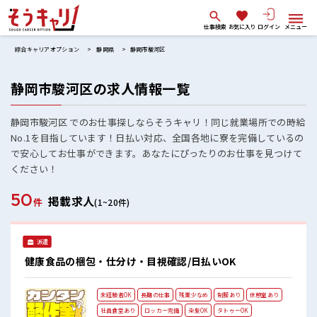
仕事検索
お気に入り
ログイン
メニュー
綜合キャリアオプション
静岡県
静岡市駿河区
静岡市駿河区の求人情報一覧
静岡市駿河区 でのお仕事探しならそうキャリ！同じ就業場所での時給
No.1を目指しています！日払い対応、全国各地に寮を完備しているの
で安心してお仕事ができます。あなたにぴったりのお仕事を見つけて
ください！
50
掲載求人
件
(1~20件)
派遣
健康食品の梱包・仕分け・目視確認/日払いOK
未経験者OK
長期の仕事
残業少なめ
制服あり
休憩室あり
社員食堂あり
ロッカー完備
染髪OK
タトゥーOK