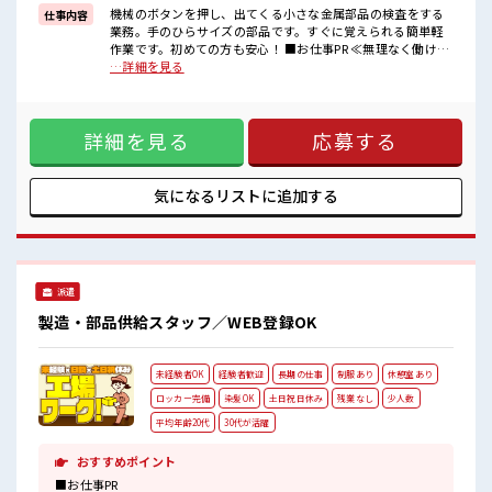
イチからスキルUP・ステップUP目指していきましょう！
機械のボタンを押し、出てくる小さな金属部品の検査をする
仕事内容
業務。手のひらサイズの部品です。すぐに覚えられる簡単軽
■職場の雰囲気
作業です。初めての方も安心！ ■お仕事PR ≪無理なく働ける
一緒に働く仲間ともなじみやすい少人数の職場☆
≫ 場合によってはお願いすることもありますが、 残業はほと
…詳細を見る
キバツ過ぎなければ髪色・髪型は自由！
んどナシ！ ≪週休2日制≫ 週末は家族や友人と一緒にプライ
あなたの個性を大事にできます♪
ベート満喫！ ≪髪型自由≫ 基本的に髪色自由で明るすぎたり
一息つける休憩スペースもあります！
奇抜でなければOKです！ (規定有)≪ラクラク制服アリ≫ 制服
詳細を見る
応募する
があるので、 毎日の服装の悩み解消♪ ≪未経験の方も大カン
ゲイ≫ 新しいことにチャレンジするのは不安だけど、 しっか
り働く環境が整っています！ イチからスキルUP・ステップ
UP目指していきましょう！ ■職場の雰囲気 一緒に働く仲間と
気になるリストに
追加する
もなじみやすい少人数の職場☆ キバツ過ぎなければ髪色・髪
型は自由！ あなたの個性を大事にできます♪ 一息つける休憩
スペースもあります！
派遣
製造・部品供給スタッフ／WEB登録OK
未経験者OK
経験者歓迎
長期の仕事
制服あり
休憩室あり
ロッカー完備
染髪OK
土日祝日休み
残業なし
少人数
平均年齢20代
30代が活躍
おすすめポイント
■お仕事PR