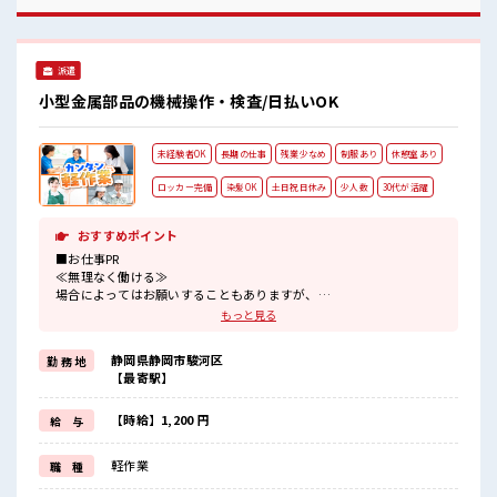
り奇抜過ぎなければヘアカラーOK！ 休憩室でホッと一息リフ
レッシュ！
派遣
小型金属部品の機械操作・検査/日払いOK
未経験者OK
長期の仕事
残業少なめ
制服あり
休憩室あり
ロッカー完備
染髪OK
土日祝日休み
少人数
30代が活躍
おすすめポイント
■お仕事PR
≪無理なく働ける≫
場合によってはお願いすることもありますが、
残業はほとんどナシ！
もっと見る
≪週休2日制≫
週末は家族や友人と一緒にプライベート満喫！
静岡県静岡市駿河区
勤 務 地
≪髪型自由≫
【最寄駅】
基本的に髪色自由で明るすぎたり奇抜でなければOKです！
(規定有)≪ラクラク制服アリ≫
制服があるので、
【時給】1,200 円
給 与
毎日の服装の悩み解消♪
≪未経験の方も大カンゲイ≫
軽作業
職 種
新しいことにチャレンジするのは不安だけど、
しっかり働く環境が整っています！