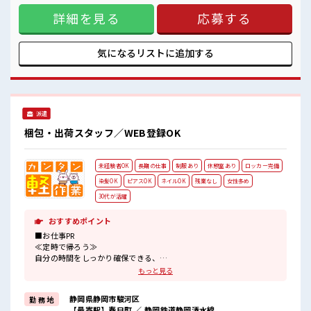
持ち物が多いあなたにもぴったり☆
ト、プロテイン ■お仕事PR ≪自分の時間も大切≫ 残業はほと
ロッカー付き職場♪
詳細を見る
応募する
んどナシ！ 場合によってはお願いすることもあります♪ ≪週
休2日制≫ 週末は家族や友人と一緒にプライベート満喫！ ≪
モチベーションもUP≫ 派手過ぎなければ髪型や髪色自由♪
(規定有)≪動きやすい制服アリ≫ 制服があるので、 毎日の服
気になるリストに
追加する
装の悩み解消♪ ≪未経験の方も大カンゲイ≫ 新しいことにチ
ャレンジするのは不安だけど、 しっかり働く環境が整ってい
ます！ イチからスキルUP・ステップUP目指していきましょ
う！ ■職場の雰囲気 明るすぎたり奇抜過ぎなければヘアカラ
ーOK！ 休憩室で楽しくおしゃべり！ ストレス解消☆ 持ち物
派遣
が多いあなたにもぴったり☆ ロッカー付き職場♪
梱包・出荷スタッフ／WEB登録OK
未経験者OK
長期の仕事
制服あり
休憩室あり
ロッカー完備
染髪OK
ピアスOK
ネイルOK
残業なし
女性多め
30代が活躍
おすすめポイント
■お仕事PR
≪定時で帰ろう≫
自分の時間をしっかり確保できる、
残業基本ナシのお仕事♪
もっと見る
≪女性も活躍できる職場≫
もちろん男性の応募も歓迎です！
静岡県静岡市駿河区
勤 務 地
≪髪型自由≫
【最寄駅】春日町 ／ 静岡鉄道静岡清水線