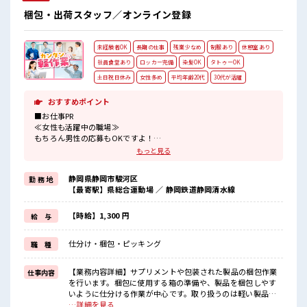
梱包・出荷スタッフ／オンライン登録
未経験者OK
長期の仕事
残業少なめ
制服あり
休憩室あり
社員食堂あり
ロッカー完備
染髪OK
タトゥーOK
土日祝日休み
女性多め
平均年齢20代
30代が活躍
おすすめポイント
■お仕事PR
≪女性も活躍中の職場≫
もちろん男性の応募もOKですよ！
≪時間にメリハリを≫
もっと見る
残業はほとんどナシ！
場合によってはお願いすることもあります♪
静岡県静岡市駿河区
勤 務 地
≪完全週休二日制≫
【最寄駅】県総合運動場 ／ 静岡鉄道静岡清水線
週末は家族や友人と一緒にプライベート満喫！
≪ヘアカラーOKで自由な雰囲気の職場≫
明るすぎたり奇抜でなければ基本的に自由！
【時給】1,300 円
給 与
(規定有)≪動きやすい制服アリ≫
制服があるので、
仕分け・梱包・ピッキング
職 種
毎日の服装の悩み解消♪
≪収入アップを目指せる≫
高時給だらけの派遣のお仕事です！
【業務内容詳細】サプリメントや包装された製品の梱包作業
仕事内容
を行います。梱包に使用する箱の準備や、製品を梱包しやす
■職場の雰囲気
いように仕分ける作業が中心です。取り扱うのは軽い製品が
女性も活躍しやすい雰囲気の職場です！
ほとんどで、体への負担は少なめ。梱包後は、箱の状態や製
…詳細を見る