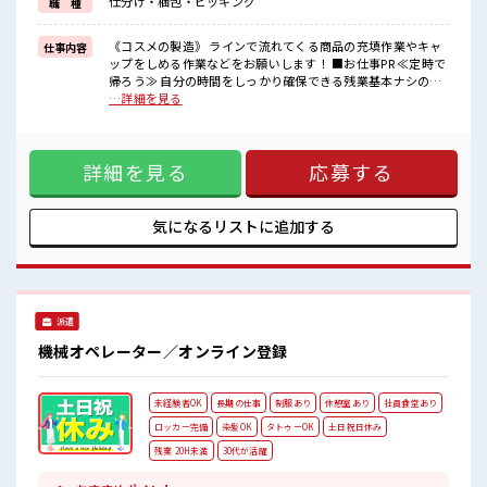
仕分け・梱包・ピッキング
職 種
■職場の雰囲気
《男女スタッフさん活躍中》
キレイな職場です☆
《コスメの製造》 ラインで流れてくる商品の充填作業やキャ
仕事内容
大手企業で長期就業OK！
ップをしめる作業などをお願いします！ ■お仕事PR ≪定時で
未経験の方も社員の方が丁寧に教えてくださるので安心です！
帰ろう≫ 自分の時間をしっかり確保できる残業基本ナシのお
最寄り駅からは徒歩圏内！
仕事≪完全週休二日制≫ 週末は家族や友人と一緒にプライベ
…詳細を見る
コンビニも徒歩数分♪
ート満喫≪モチベーションもUP≫ キバツ過ぎはNGですが髪
のカラーOK≪ラクラク制服アリ≫ 制服があるので事前準備不
要≪未経験OKの仕事≫ 新しいことにチャレンジするのは不安
詳細を見る
応募する
だけど、 しっかり働く環境が整っています！ イチからスキル
UP・ステップUP目指していきましょう ■職場の雰囲気 《男
女スタッフさん活躍中》 キレイな職場です☆ 大手企業で長期
就業OK！ 未経験の方も社員の方が丁寧に教えてくださるので
気になるリストに
追加する
安心です！ 最寄り駅からは徒歩圏内！ コンビニも徒歩数分♪
派遣
機械オペレーター／オンライン登録
未経験者OK
長期の仕事
制服あり
休憩室あり
社員食堂あり
ロッカー完備
染髪OK
タトゥーOK
土日祝日休み
残業 20H未満
30代が活躍