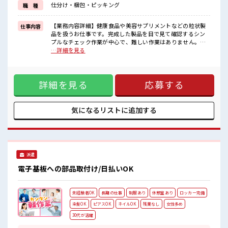
仕分け・梱包・ピッキング
職 種
イチからスキルUP・ステップUP目指していきましょう！
■職場の雰囲気
【業務内容詳細】健康食品や美容サプリメントなどの粒状製
仕事内容
髪型にこだわりのあるアナタは必見！
品を扱うお仕事です。完成した製品を目で見て確認するシン
髪型自由な職場！
プルなチェック作業が中心で、難しい作業はありません。原
仕事の合間の息抜きは休憩室で♪
材料の計量や機械への投入、構内での運搬作業もあります
…詳細を見る
ロッカーあり！
が、作業は複数人で分担し、無理のない範囲で行います。重
安心してお仕事に集中♪
さはさまざまですが、持ち運びの方法やコツは丁寧に教えて
程よく残業あり！
もらえるため、体への負担が少ないよう配慮されています。
詳細を見る
応募する
また、使用後の機械や道具の洗浄作業では脚立を使用するこ
ともありますが、安全に配慮した手順で行い、初めての方で
も安心して作業できる環境です。【取扱製品情報】健康食
品、サプリメント、プロテイン ■お仕事PR ≪適度な残業でお
気になるリストに
追加する
給料UP≫ 残業は月20時間未満で、 ほどよく稼げます♪ ≪完
全週休二日制≫ 週末は家族や友人と一緒にプライベート満
喫！ ≪ヘアカラーOKで自由な雰囲気の職場≫ 明るすぎたり
奇抜でなければ基本的に自由！ (規定有)制服があると毎日の
服選びに悩まずOK♪ ≪未経験の方も大カンゲイ≫ 新しいこ
派遣
とにチャレンジするのは不安だけど、 しっかり働く環境が整
っています！ イチからスキルUP・ステップUP目指していき
電子基板への部品取付け/日払いOK
ましょう！ ■職場の雰囲気 髪型にこだわりのあるアナタは必
見！ 髪型自由な職場！ 仕事の合間の息抜きは休憩室で♪ ロッ
カーあり！ 安心してお仕事に集中♪ 程よく残業あり！
未経験者OK
長期の仕事
制服あり
休憩室あり
ロッカー完備
染髪OK
ピアスOK
ネイルOK
残業なし
女性多め
30代が活躍