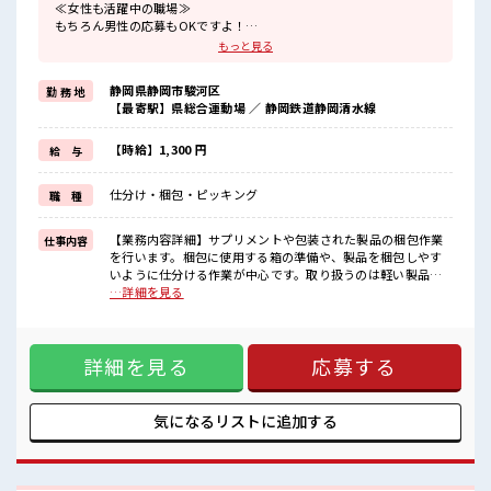
≪女性も活躍中の職場≫
もちろん男性の応募もOKですよ！
≪時間にメリハリを≫
もっと見る
残業はほとんどナシ！
場合によってはお願いすることもあります♪
静岡県静岡市駿河区
勤 務 地
≪完全週休二日制≫
【最寄駅】県総合運動場 ／ 静岡鉄道静岡清水線
週末は家族や友人と一緒にプライベート満喫！
≪ヘアカラーOKで自由な雰囲気の職場≫
明るすぎたり奇抜でなければ基本的に自由！
【時給】1,300 円
給 与
(規定有)≪動きやすい制服アリ≫
制服があるので、
仕分け・梱包・ピッキング
職 種
毎日の服装の悩み解消♪
≪収入アップを目指せる≫
高時給だらけの派遣のお仕事です！
【業務内容詳細】サプリメントや包装された製品の梱包作業
仕事内容
を行います。梱包に使用する箱の準備や、製品を梱包しやす
■職場の雰囲気
いように仕分ける作業が中心です。取り扱うのは軽い製品が
女性も活躍しやすい雰囲気の職場です！
ほとんどで、体への負担は少なめ。梱包後は、箱の状態や製
…詳細を見る
髪型にこだわりのあるアナタは必見！
品の見た目に問題がないかを目視で確認するシンプルなチェ
髪型自由な職場！
ック作業を行います。未経験の方でも安心してスタートでき
一息つける休憩スペースもあります！
る環境です。【取扱製品情報】健康食品、サプリメント、化
詳細を見る
応募する
粧品、プロテインなど。 ■お仕事PR ≪女性も活躍中の職場≫
もちろん男性の応募もOKですよ！ ≪時間にメリハリを≫ 残
業はほとんどナシ！ 場合によってはお願いすることもありま
す♪ ≪完全週休二日制≫ 週末は家族や友人と一緒にプライベ
気になるリストに
追加する
ート満喫！ ≪ヘアカラーOKで自由な雰囲気の職場≫ 明るす
ぎたり奇抜でなければ基本的に自由！ (規定有)≪動きやすい
制服アリ≫ 制服があるので、 毎日の服装の悩み解消♪ ≪収入
アップを目指せる≫ 高時給だらけの派遣のお仕事です！ ■職