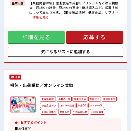
イチからスキルUP・ステップUP目指していきましょう！
【業務内容詳細】健康食品や美容サプリメントなどの目視検
仕事内容
査、原材料の計量、原材料の運搬・機械導入など。部署担当
■職場の雰囲気
によって異なります。【取扱製品情報】健康食品、サプリメ
髪型にこだわりのあるアナタは必見！
ント、プロテインなど。 ■お仕事PR ≪無理なくお給料に残業
…詳細を見る
髪型自由な職場！
代を上乗せ≫ 残業は月20時間未満で、 ほどよく稼げます♪ ≪
休憩室で楽しくランチ♪
土日祝休のお仕事≫ 家族や友人と一緒にプライベート満喫！
時間があれば昼寝もしちゃおう！
≪モチベーションもUP≫ 派手過ぎなければ髪型や髪色自由♪
職場にはロッカー完備！
詳細を見る
応募する
(規定有)≪機能的な制服アリ≫ 制服があるので、 毎日の服装
私物の置きすぎには注意が必要ですね★
の悩み解消♪ ≪未経験でも活躍できる≫ 新しいことにチャレ
ンジするのは不安だけど、 しっかり働く環境が整っていま
す！ イチからスキルUP・ステップUP目指していきましょ
気になるリストに
追加する
う！ ■職場の雰囲気 髪型にこだわりのあるアナタは必見！ 髪
型自由な職場！ 休憩室で楽しくランチ♪ 時間があれば昼寝も
しちゃおう！ 職場にはロッカー完備！ 私物の置きすぎには注
意が必要ですね★
派遣
梱包・出荷業務／オンライン登録
未経験者OK
長期の仕事
残業少なめ
制服あり
休憩室あり
社員食堂あり
ロッカー完備
染髪OK
タトゥーOK
土日祝日休み
女性多め
平均年齢20代
30代が活躍
おすすめポイント
■お仕事PR