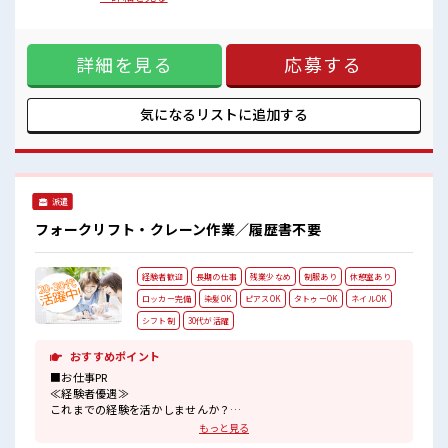
髪型にこだわりのあるアナタは必見！
品の見た目に問題がないかを目視で確認するシンプルなチェ
髪型自由な職場！
ック作業を行います。未経験の方でも安心してスタートでき
一息つける休憩スペースもあります！
る環境です。【取扱製品情報】健康食品、サプリメント、化
詳細を見る
応募する
粧品、プロテインなど。 ■お仕事PR ≪女性も活躍中の職場≫
もちろん男性の応募もOKですよ！ ≪時間にメリハリを≫ 残
業はほとんどナシ！ 場合によってはお願いすることもありま
す♪ ≪完全週休二日制≫ 週末は家族や友人と一緒にプライベ
気になるリストに
追加する
ート満喫！ ≪ヘアカラーOKで自由な雰囲気の職場≫ 明るす
ぎたり奇抜でなければ基本的に自由！ (規定有)≪動きやすい
制服アリ≫ 制服があるので、 毎日の服装の悩み解消♪ ≪収入
アップを目指せる≫ 高時給だらけの派遣のお仕事です！ ■職
場の雰囲気 女性も活躍しやすい雰囲気の職場です！ 髪型にこ
派遣
だわりのあるアナタは必見！ 髪型自由な職場！ 一息つける休
憩スペースもあります！
フォークリフト・クレーン作業／履歴書不要
経験者歓迎
長期の仕事
残業少なめ
制服あり
休憩室あり
ロッカー完備
染髪OK
ピアスOK
タトゥーOK
ネイルOK
シフト制
30代が活躍
おすすめポイント
■お仕事PR
≪経験者優遇≫
これまでの経験を活かしませんか？
ブランクがあっても大丈夫♪
もっと見る
経験はちょっとだけ…という方もOK！