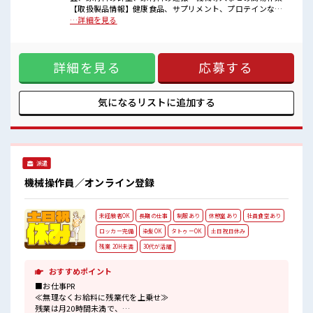
■職場の雰囲気
【取扱製品情報】健康食品、サプリメント、プロテインな
髪型にこだわりのあるアナタは必見！
ど。 ■お仕事PR ≪適度な残業でお給料UP≫ 残業は月20時間
…詳細を見る
髪型自由な職場！
未満で、 ほどよく稼げます♪ ≪週休2日制≫ 週末は家族や友
仕事の合間の息抜きは休憩室で♪
人と一緒にプライベート満喫！ ≪髪色自由で自分らしく働く
職場にはロッカー完備！
≫ 明るすぎたり奇抜でなければ基本的に自由！ (規定有)≪動
私物の置きすぎには注意が必要ですね★
詳細を見る
応募する
きやすい制服アリ≫ 制服があるので、 毎日の服装の悩み解消
程よく残業あり！
♪ ≪初めての仕事だけど自分にもできそう≫ 新しいことにチ
ャレンジするのは不安だけど、 しっかり働く環境が整ってい
ます！ イチからスキルUP・ステップUP目指していきましょ
気になるリストに
追加する
う！ ■職場の雰囲気 髪型にこだわりのあるアナタは必見！ 髪
型自由な職場！ 仕事の合間の息抜きは休憩室で♪ 職場にはロ
ッカー完備！ 私物の置きすぎには注意が必要ですね★ 程よく
残業あり！
派遣
機械操作員／オンライン登録
未経験者OK
長期の仕事
制服あり
休憩室あり
社員食堂あり
ロッカー完備
染髪OK
タトゥーOK
土日祝日休み
残業 20H未満
30代が活躍
おすすめポイント
■お仕事PR
≪無理なくお給料に残業代を上乗せ≫
残業は月20時間未満で、