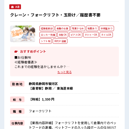
場の雰囲気 女性も活躍しやすい雰囲気の職場です！ 髪型にこ
派遣
だわりのあるアナタは必見！ 髪型自由な職場！ 一息つける休
憩スペースもあります！
クレーン・フォークリフト・玉掛け／履歴書不要
経験者歓迎
長期の仕事
残業少なめ
制服あり
休憩室あり
ロッカー完備
染髪OK
ピアスOK
タトゥーOK
ネイルOK
シフト制
30代が活躍
おすすめポイント
■お仕事PR
≪経験者優遇≫
これまでの経験を活かしませんか？
ブランクがあっても大丈夫♪
もっと見る
経験はちょっとだけ…という方もOK！
≪無理なく働ける≫
静岡県静岡市駿河区
勤 務 地
場合によってはお願いすることもありますが、
【最寄駅】静岡 ／ 東海道本線
残業はほとんどナシ！
≪髪色自由で自分らしく働く≫
明るすぎたり奇抜でなければ基本的に自由！
【時給】1,330 円
給 与
(規定有)≪動きやすい制服アリ≫
制服があるので、
フォークリフト
職 種
毎日の服装の悩み解消♪
≪自分に向いている仕事が探せる≫
困った事などがあれば、
【業務内容詳細】フォークリフトを使用して倉庫内でのペッ
仕事内容
担当がしっかりサポートします！
トフードの運搬、ペットフードの入った段ボールの仕分け(7