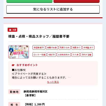
ともありますが、安全に配慮した手順で行い、初めての方で
も安心して作業できる環境です。【取扱製品情報】健康食
品、サプリメント、プロテイン ■お仕事PR ≪無理なくお給料
気になるリストに
追加する
に残業代を上乗せ≫ 残業は月20時間未満で、 ほどよく稼げま
す♪ ≪週休2日制≫ 週末は家族や友人と一緒にプライベート
満喫！ ≪髪型自由≫ 基本的に髪色自由で明るすぎたり奇抜で
なければOKです！ (規定有)≪動きやすい制服アリ≫ 制服があ
るので、 毎日の服装の悩み解消♪ ≪未経験の方も大カンゲイ
派遣
≫ 新しいことにチャレンジするのは不安だけど、 しっかり働
く環境が整っています！ イチからスキルUP・ステップUP目
検査・点検・検品スタッフ／履歴書不要
指していきましょう！ ■職場の雰囲気 髪型・髪色自由♪ 派手
過ぎなければOKだから、 モチベーションもUP！ 休憩室で楽
しくおしゃべり！ ストレス解消☆ 残業も1日1H程度あるので
未経験者OK
長期の仕事
残業少なめ
制服あり
休憩室あり
給料の上乗せも期待できそう！
ロッカー完備
染髪OK
土日祝日休み
少人数
30代が活躍
おすすめポイント
■お仕事PR
≪プライベートが充実する≫
場合によってはお願いすることもありますが、
残業はほとんどナシ！
もっと見る
≪週休2日制≫
週末は家族や友人と一緒にプライベート満喫！
静岡県静岡市駿河区
勤 務 地
≪髪色自由で自分らしく働く≫
【最寄駅】
明るすぎたり奇抜でなければ基本的に自由！
(規定有)≪機能的な制服アリ≫
制服があるので、
【時給】1,200 円
給 与