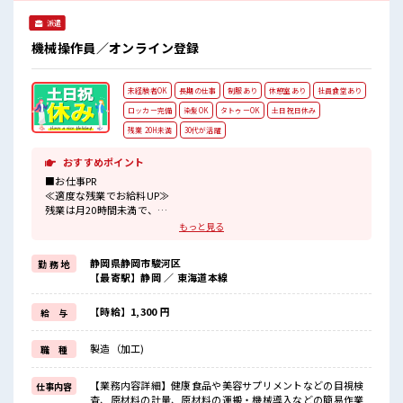
派遣
機械操作員／オンライン登録
未経験者OK
長期の仕事
制服あり
休憩室あり
社員食堂あり
ロッカー完備
染髪OK
タトゥーOK
土日祝日休み
残業 20H未満
30代が活躍
おすすめポイント
■お仕事PR
≪適度な残業でお給料UP≫
残業は月20時間未満で、
ほどよく稼げます♪
もっと見る
≪週休2日制≫
週末は家族や友人と一緒にプライベート満喫！
静岡県静岡市駿河区
勤 務 地
≪髪色自由で自分らしく働く≫
【最寄駅】静岡 ／ 東海道本線
明るすぎたり奇抜でなければ基本的に自由！
(規定有)≪動きやすい制服アリ≫
制服があるので、
【時給】1,300 円
給 与
毎日の服装の悩み解消♪
≪初めての仕事だけど自分にもできそう≫
製造（加工)
職 種
新しいことにチャレンジするのは不安だけど、
しっかり働く環境が整っています！
イチからスキルUP・ステップUP目指していきましょう！
【業務内容詳細】健康食品や美容サプリメントなどの目視検
仕事内容
査、原材料の計量、原材料の運搬・機械導入などの簡易作業