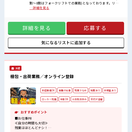
割～8割はフォークリフトでの業務)となっております。リー
■職場の雰囲気
チフォークのため立ち仕事。1人作業。【取扱製品情報】ペッ
…詳細を見る
派手すぎなければ多少のヘアカラーもOKなのはウレシイPoint☆
トフードを取り扱う会社さんです。 ■お仕事PR ≪経験者優遇
休憩時間にゆっくりできるスペース完備！
≫ これまでの経験を活かしませんか？ ブランクがあっても大
ロッカーあり！
丈夫♪ 経験はちょっとだけ…という方もOK！ ≪無理なく働
安心してお仕事に集中♪
詳細を見る
応募する
ける≫ 場合によってはお願いすることもありますが、 残業は
ほとんどナシ！ ≪髪色自由で自分らしく働く≫ 明るすぎたり
奇抜でなければ基本的に自由！ (規定有)≪動きやすい制服ア
リ≫ 制服があるので、 毎日の服装の悩み解消♪ ≪自分に向い
気になるリストに
追加する
ている仕事が探せる≫ 困った事などがあれば、 担当がしっか
りサポートします！ ■職場の雰囲気 派手すぎなければ多少の
ヘアカラーもOKなのはウレシイPoint☆ 休憩時間にゆっくり
できるスペース完備！ ロッカーあり！ 安心してお仕事に集中
♪
派遣
梱包・出荷業務／オンライン登録
未経験者OK
長期の仕事
残業少なめ
制服あり
休憩室あり
ロッカー完備
染髪OK
土日祝日休み
30代が活躍
おすすめポイント
■お仕事PR
≪自分の時間も大切≫
残業はほとんどナシ！