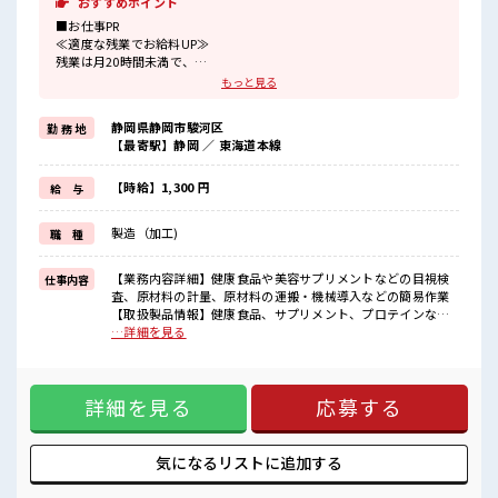
おすすめポイント
■お仕事PR
≪適度な残業でお給料UP≫
残業は月20時間未満で、
ほどよく稼げます♪
もっと見る
≪週休2日制≫
週末は家族や友人と一緒にプライベート満喫！
静岡県静岡市駿河区
勤 務 地
≪髪色自由で自分らしく働く≫
【最寄駅】静岡 ／ 東海道本線
明るすぎたり奇抜でなければ基本的に自由！
(規定有)≪動きやすい制服アリ≫
制服があるので、
【時給】1,300 円
給 与
毎日の服装の悩み解消♪
≪初めての仕事だけど自分にもできそう≫
製造（加工)
職 種
新しいことにチャレンジするのは不安だけど、
しっかり働く環境が整っています！
イチからスキルUP・ステップUP目指していきましょう！
【業務内容詳細】健康食品や美容サプリメントなどの目視検
仕事内容
査、原材料の計量、原材料の運搬・機械導入などの簡易作業
■職場の雰囲気
【取扱製品情報】健康食品、サプリメント、プロテインな
髪型にこだわりのあるアナタは必見！
ど。 ■お仕事PR ≪適度な残業でお給料UP≫ 残業は月20時間
…詳細を見る
髪型自由な職場！
未満で、 ほどよく稼げます♪ ≪週休2日制≫ 週末は家族や友
仕事の合間の息抜きは休憩室で♪
人と一緒にプライベート満喫！ ≪髪色自由で自分らしく働く
職場にはロッカー完備！
≫ 明るすぎたり奇抜でなければ基本的に自由！ (規定有)≪動
私物の置きすぎには注意が必要ですね★
詳細を見る
応募する
きやすい制服アリ≫ 制服があるので、 毎日の服装の悩み解消
程よく残業あり！
♪ ≪初めての仕事だけど自分にもできそう≫ 新しいことにチ
ャレンジするのは不安だけど、 しっかり働く環境が整ってい
ます！ イチからスキルUP・ステップUP目指していきましょ
気になるリストに
追加する
う！ ■職場の雰囲気 髪型にこだわりのあるアナタは必見！ 髪
型自由な職場！ 仕事の合間の息抜きは休憩室で♪ 職場にはロ