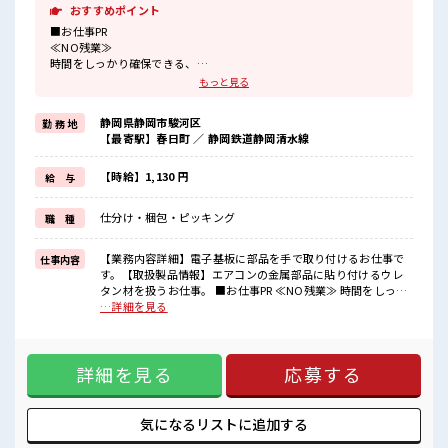
おすすめポイント
■お仕事PR
≪NO残業≫
時間をしっかり確保できる、
残業基本ナシのお仕事♪
もっと見る
オンとオフをきっちり切り替えたい方にオススメ！
≪女性も活躍できる職場≫
静岡県静岡市駿河区
勤 務 地
もちろん男性の応募も歓迎です！
【最寄駅】春日町 ／ 静岡鉄道静岡清水線
≪髪色自由で自分らしく働く≫
明るすぎたり奇抜でなければ基本的に自由！
(規定有)制服があると毎日の服選びに悩まずOK♪
【時給】1,130 円
給 与
≪未経験の方も大カンゲイ≫
新しいことにチャレンジするのは不安だけど、
仕分け・梱包・ピッキング
職 種
しっかり働く環境が整っています！
イチからスキルUP・ステップUP目指していきましょう！
【業務内容詳細】電子基板に部品を手で取り付けるお仕事で
仕事内容
■職場の雰囲気
す。【取扱製品情報】エアコンの金属部品に貼り付けるウレ
女性が多い職場ですが男女は問いません！
タン材を扱うお仕事。 ■お仕事PR ≪NO残業≫ 時間をしっか
応募お待ちしております！
り確保できる、 残業基本ナシのお仕事♪ オンとオフをきっち
…詳細を見る
明るすぎたり奇抜過ぎなければヘアカラーOK！
り切り替えたい方にオススメ！ ≪女性も活躍できる職場≫ も
休憩室でホッと一息リフレッシュ！
ちろん男性の応募も歓迎です！ ≪髪色自由で自分らしく働く
≫ 明るすぎたり奇抜でなければ基本的に自由！ (規定有)制服
詳細を見る
応募する
があると毎日の服選びに悩まずOK♪ ≪未経験の方も大カンゲ
イ≫ 新しいことにチャレンジするのは不安だけど、 しっかり
働く環境が整っています！ イチからスキルUP・ステップUP
目指していきましょう！ ■職場の雰囲気 女性が多い職場です
気になるリストに
追加する
が男女は問いません！ 応募お待ちしております！ 明るすぎた