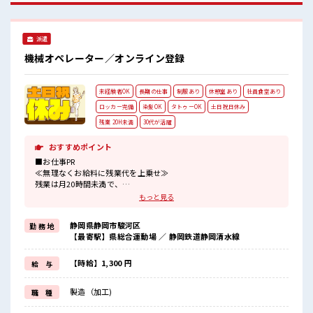
ッカー完備！ 私物の置きすぎには注意が必要ですね★ 程よく
残業あり！
派遣
機械オペレーター／オンライン登録
未経験者OK
長期の仕事
制服あり
休憩室あり
社員食堂あり
ロッカー完備
染髪OK
タトゥーOK
土日祝日休み
残業 20H未満
30代が活躍
おすすめポイント
■お仕事PR
≪無理なくお給料に残業代を上乗せ≫
残業は月20時間未満で、
ほどよく稼げます♪
もっと見る
≪土日祝休のお仕事≫
家族や友人と一緒にプライベート満喫！
静岡県静岡市駿河区
勤 務 地
≪モチベーションもUP≫
【最寄駅】県総合運動場 ／ 静岡鉄道静岡清水線
派手過ぎなければ髪型や髪色自由♪
(規定有)≪機能的な制服アリ≫
制服があるので、
【時給】1,300 円
給 与
毎日の服装の悩み解消♪
≪未経験でも活躍できる≫
製造（加工)
職 種
新しいことにチャレンジするのは不安だけど、
しっかり働く環境が整っています！