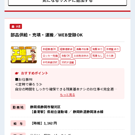
気になるリストに
追加する
ブランクさんも安心≫ 丁寧な事前研修あり☆ ≪ちょっとの残
業で収入アップ≫ 残業は月20時間未満で、 ほどよく稼げます
♪ ≪完全週休二日制≫ 週末は家族や友人と一緒にプライベー
ト満喫！ ≪ヘアカラーOKで自由な雰囲気の職場≫ 明るすぎ
たり奇抜でなければ基本的に自由！ (規定有)制服があると毎
派遣
日の服選びに悩まずOK♪ ≪収入アップを目指せる≫ 高時給
だらけの派遣のお仕事です！ ■職場の雰囲気 キバツ過ぎなけ
部品供給・充填・運搬／WEB登録OK
れば髪色・髪型は自由！ あなたの個性を大事にできます♪ 休
憩時間にゆっくりできるスペース完備！ 持ち物が多いあなた
にもぴったり☆ ロッカー付き職場♪
未経験者OK
経験者歓迎
長期の仕事
制服あり
休憩室あり
ロッカー完備
染髪OK
土日祝日休み
残業なし
少人数
平均年齢20代
30代が活躍
おすすめポイント
■お仕事PR
≪定時で帰ろう≫
自分の時間をしっかり確保できる残業基本ナシのお仕事≪完全週休
二日制≫
もっと見る
週末は家族や友人と一緒にプライベート満喫≪モチベーションも
UP≫
静岡県静岡市駿河区
勤 務 地
キバツ過ぎはNGですが髪のカラーOK≪ラクラク制服アリ≫
【最寄駅】県総合運動場 ／ 静岡鉄道静岡清水線
制服があるので事前準備不要≪未経験OKの仕事≫
新しいことにチャレンジするのは不安だけど、
しっかり働く環境が整っています！
【時給】1,162 円
給 与
イチからスキルUP・ステップUP目指していきましょう