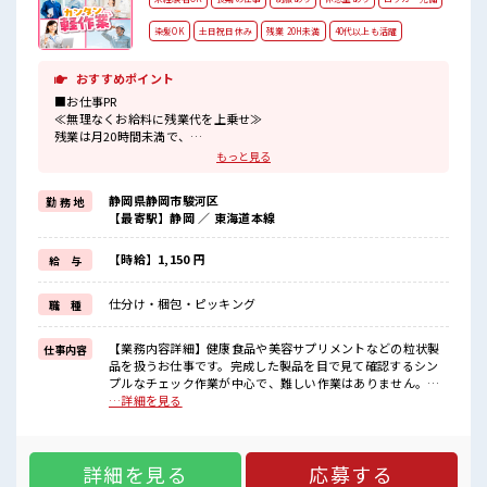
染髪OK
土日祝日休み
残業 20H未満
40代以上も活躍
おすすめポイント
■お仕事PR
≪無理なくお給料に残業代を上乗せ≫
残業は月20時間未満で、
ほどよく稼げます♪
もっと見る
≪週休2日制≫
週末は家族や友人と一緒にプライベート満喫！
静岡県静岡市駿河区
勤 務 地
≪髪型自由≫
【最寄駅】静岡 ／ 東海道本線
基本的に髪色自由で明るすぎたり奇抜でなければOKです！
(規定有)≪動きやすい制服アリ≫
制服があるので、
【時給】1,150 円
給 与
毎日の服装の悩み解消♪
≪未経験の方も大カンゲイ≫
仕分け・梱包・ピッキング
職 種
新しいことにチャレンジするのは不安だけど、
しっかり働く環境が整っています！
イチからスキルUP・ステップUP目指していきましょう！
【業務内容詳細】健康食品や美容サプリメントなどの粒状製
仕事内容
品を扱うお仕事です。完成した製品を目で見て確認するシン
■職場の雰囲気
プルなチェック作業が中心で、難しい作業はありません。原
髪型・髪色自由♪
材料の計量や機械への投入、構内での運搬作業もあります
…詳細を見る
派手過ぎなければOKだから、
が、作業は複数人で分担し、無理のない範囲で行います。重
モチベーションもUP！
さはさまざまですが、持ち運びの方法やコツは丁寧に教えて
休憩室で楽しくおしゃべり！
もらえるため、体への負担が少ないよう配慮されています。
ストレス解消☆
詳細を見る
応募する
また、使用後の機械や道具の洗浄作業では脚立を使用するこ
残業も1日1H程度あるので給料の上乗せも期待できそう！