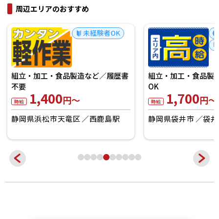
周辺エリアのおすすめ
未経験者OK
組立・加工・食品製造など／履歴書
組立・加工・食品製造
不要
OK
1,400
1,700
円～
円～
時給
時給
静岡県浜松市天竜区
西鹿島駅
静岡県袋井市
袋井