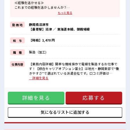
≪経験を活かせる≫
これまでの経験を活かしませんか？
ブランクがあっても大丈夫♪
もっと見る
経験はちょっとだけ…という方もOK！
≪残業で収入アップ≫
静岡県沼津市
勤 務 地
高収入を希望される方にオススメ。
【最寄駅】沼津 ／ 東海道本線、御殿場線
残業は月20時間以上あります♪
≪ヘアカラーOKで自由な雰囲気の職場≫
明るすぎたり奇抜でなければ基本的に自由！
【時給】1,470 円
給 与
(規定有)≪ラクラク制服アリ≫
制服があるので、
製造（加工)
職 種
毎日の服装の悩み解消♪
≪収入アップを目指せる≫
高時給だらけの派遣のお仕事です！
【業務内容詳細】簡単な機械操作で電線を製造するお仕事で
仕事内容
す！【綜合キャリアオプション富士】は地元・静岡東部で“働
■職場の雰囲気
きやすさ”で選ばれている派遣会社です。口コミ評価は
明るすぎたり奇抜過ぎなければヘアカラーOK！
【★3.9】と地域トップクラスで、対応の丁寧さやフォロー体
…詳細を見る
休憩室で楽しくおしゃべり！
制が高く支持されています。「相談しやすい」「紹介まで早
ストレス解消☆
い」「働き始めてからもずっと安心」という声が多数。不安
ロッカーあり！
や迷いのある方も、冨士・富士宮・沼津・三島・伊豆の国・
安心してお仕事に集中♪
詳細を見る
応募する
御殿場・小山町エリアでの仕事探しなら私たちがしっかり伴
残業がしっかりあるお仕事！
走します。あなたに合う職場探しを“地元密着”でお手伝いし
ます。まずはお気軽にお問い合わせください。 【取扱製品情
報】 架空送電線および部品メタルケーブル特機・産機用コネ
気になるリストに
追加する
クタ ■お仕事PR ≪経験を活かせる≫ これまでの経験を活かし
ませんか？ ブランクがあっても大丈夫♪ 経験はちょっとだ
け…という方もOK！ ≪残業で収入アップ≫ 高収入を希望さ
れる方にオススメ。 残業は月20時間以上あります♪ ≪ヘアカ