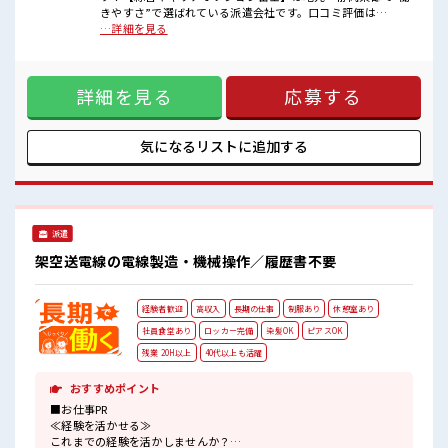
■職場の雰囲気
きやすさ”で選ばれている派遣会社です。口コミ評価は
明るすぎたり奇抜過ぎなければヘアカラーOK！
【★3.9】と地域トップクラスで、対応の丁寧さやフォロー体
…詳細を見る
休憩室で楽しくおしゃべり！
制が高く支持されています。「相談しやすい」「紹介まで早
ストレス解消☆
い」「働き始めてからもずっと安心」という声が多数。不安
ロッカーあり！
や迷いのある方も、冨士・富士宮・沼津・三島・伊豆の国・
安心してお仕事に集中♪
詳細を見る
応募する
御殿場・小山町エリアでの仕事探しなら私たちがしっかり伴
残業がしっかりあるお仕事！
走します。あなたに合う職場探しを“地元密着”でお手伝いし
ます。まずはお気軽にお問い合わせください。 【取扱製品情
報】 架空送電線および部品メタルケーブル特機・産機用コネ
気になるリストに
追加する
クタ ■お仕事PR ≪経験を活かせる≫ これまでの経験を活かし
ませんか？ ブランクがあっても大丈夫♪ 経験はちょっとだ
け…という方もOK！ ≪残業で収入アップ≫ 高収入を希望さ
れる方にオススメ。 残業は月20時間以上あります♪ ≪ヘアカ
ラーOKで自由な雰囲気の職場≫ 明るすぎたり奇抜でなければ
派遣
基本的に自由！ (規定有)≪ラクラク制服アリ≫ 制服があるの
で、 毎日の服装の悩み解消♪ ≪収入アップを目指せる≫ 高時
架空送電線の電線製造・機械操作／履歴書不要
給だらけの派遣のお仕事です！ ■職場の雰囲気 明るすぎたり
奇抜過ぎなければヘアカラーOK！ 休憩室で楽しくおしゃべ
り！ ストレス解消☆ ロッカーあり！ 安心してお仕事に集中♪
経験者歓迎
高収入
長期の仕事
制服あり
休憩室あり
残業がしっかりあるお仕事！
社員食堂あり
ロッカー完備
染髪OK
ピアスOK
残業 20H以上
40代以上も活躍
おすすめポイント
■お仕事PR
≪経験を活かせる≫
これまでの経験を活かしませんか？