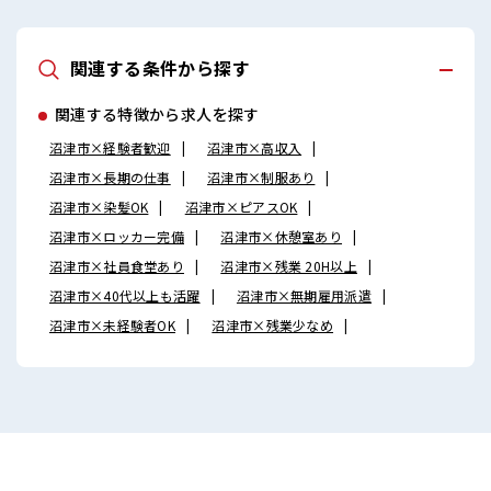
で、 毎日の服装の悩み解消♪ ≪収入アップを目指せる≫ 高時
給だらけの派遣のお仕事です！ ■職場の雰囲気 明るすぎたり
奇抜過ぎなければヘアカラーOK！ 休憩室で楽しくおしゃべ
関連する条件から探す
り！ ストレス解消☆ ロッカーあり！ 安心してお仕事に集中♪
残業がしっかりあるお仕事！
関連する特徴から求人を探す
沼津市×経験者歓迎
沼津市×高収入
沼津市×長期の仕事
沼津市×制服あり
沼津市×染髪OK
沼津市×ピアスOK
沼津市×ロッカー完備
沼津市×休憩室あり
沼津市×社員食堂あり
沼津市×残業 20H以上
沼津市×40代以上も活躍
沼津市×無期雇用派遣
沼津市×未経験者OK
沼津市×残業少なめ