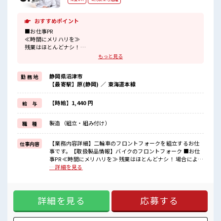
おすすめポイント
■お仕事PR
≪時間にメリハリを≫
残業はほとんどナシ！
場合によってはお願いすることもあります♪
もっと見る
≪髪型自由≫
基本的に髪色自由で明るすぎたり奇抜でなければOKです！
静岡県沼津市
勤 務 地
(規定有)≪ラクラク制服アリ≫
【最寄駅】原(静岡) ／ 東海道本線
制服があるので、
毎日の服装の悩み解消♪
≪未経験でも活躍できる≫
【時給】1,440 円
給 与
新しいことにチャレンジするのは不安だけど、
しっかり働く環境が整っています！
製造（組立・組み付け）
職 種
イチからスキルUP・ステップUP目指していきましょう！
≪収入アップを目指せる≫
高時給だらけの派遣のお仕事です！
【業務内容詳細】二輪車のフロントフォークを組立するお仕
仕事内容
事です。【取扱製品情報】バイクのフロントフォーク ■お仕
■職場の雰囲気
事PR ≪時間にメリハリを≫ 残業はほとんどナシ！ 場合によっ
キバツ過ぎなければ髪色・髪型は自由！
てはお願いすることもあります♪ ≪髪型自由≫ 基本的に髪色
…詳細を見る
あなたの個性を大事にできます♪
自由で明るすぎたり奇抜でなければOKです！ (規定有)≪ラク
残業はほとんどありません！
ラク制服アリ≫ 制服があるので、 毎日の服装の悩み解消♪ ≪
高収入もバッチリ目指せますよ！
未経験でも活躍できる≫ 新しいことにチャレンジするのは不
詳細を見る
応募する
安だけど、 しっかり働く環境が整っています！ イチからスキ
ルUP・ステップUP目指していきましょう！ ≪収入アップを
目指せる≫ 高時給だらけの派遣のお仕事です！ ■職場の雰囲