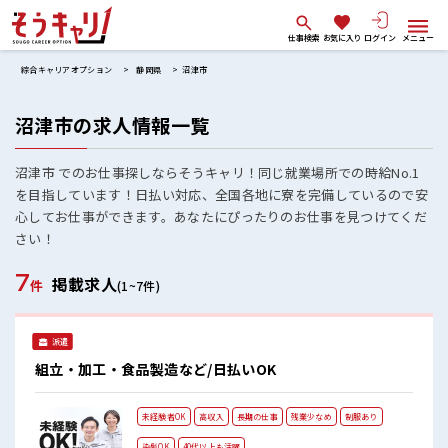
仕事検索
お気に入り
ログイン
メニュー
綜合キャリアオプション
静岡県
沼津市
沼津市の求人情報一覧
沼津市 でのお仕事探しならそうキャリ！同じ就業場所での時給No.1
を目指しています！日払い対応、全国各地に寮を完備しているので安
心してお仕事ができます。あなたにぴったりのお仕事を見つけてくだ
さい！
7
掲載求人
件
(1~7件)
派遣
組立・加工・食品製造など/日払いOK
未経験者OK
高収入
長期の仕事
残業少なめ
制服あり
染髪OK
40代以上も活躍