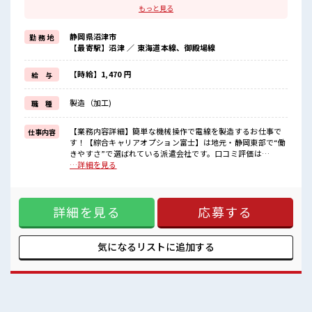
ブランクがあっても大丈夫♪
もっと見る
経験はちょっとだけ…という方もOK！
≪残業で収入アップ≫
静岡県沼津市
勤 務 地
高収入を希望される方にオススメ。
【最寄駅】沼津 ／ 東海道本線、御殿場線
残業は月20時間以上あります♪
≪ヘアカラーOKで自由な雰囲気の職場≫
明るすぎたり奇抜でなければ基本的に自由！
【時給】1,470 円
給 与
(規定有)≪ラクラク制服アリ≫
制服があるので、
製造（加工)
職 種
毎日の服装の悩み解消♪
≪収入アップを目指せる≫
高時給だらけの派遣のお仕事です！
【業務内容詳細】簡単な機械操作で電線を製造するお仕事で
仕事内容
す！【綜合キャリアオプション富士】は地元・静岡東部で“働
■職場の雰囲気
きやすさ”で選ばれている派遣会社です。口コミ評価は
明るすぎたり奇抜過ぎなければヘアカラーOK！
【★3.9】と地域トップクラスで、対応の丁寧さやフォロー体
…詳細を見る
休憩室で楽しくおしゃべり！
制が高く支持されています。「相談しやすい」「紹介まで早
ストレス解消☆
い」「働き始めてからもずっと安心」という声が多数。不安
ロッカーあり！
や迷いのある方も、冨士・富士宮・沼津・三島・伊豆の国・
安心してお仕事に集中♪
詳細を見る
応募する
御殿場・小山町エリアでの仕事探しなら私たちがしっかり伴
残業がしっかりあるお仕事！
走します。あなたに合う職場探しを“地元密着”でお手伝いし
ます。まずはお気軽にお問い合わせください。 【取扱製品情
報】 架空送電線および部品メタルケーブル特機・産機用コネ
気になるリストに
追加する
クタ ■お仕事PR ≪経験を活かせる≫ これまでの経験を活かし
ませんか？ ブランクがあっても大丈夫♪ 経験はちょっとだ
け…という方もOK！ ≪残業で収入アップ≫ 高収入を希望さ
れる方にオススメ。 残業は月20時間以上あります♪ ≪ヘアカ
ラーOKで自由な雰囲気の職場≫ 明るすぎたり奇抜でなければ
基本的に自由！ (規定有)≪ラクラク制服アリ≫ 制服があるの