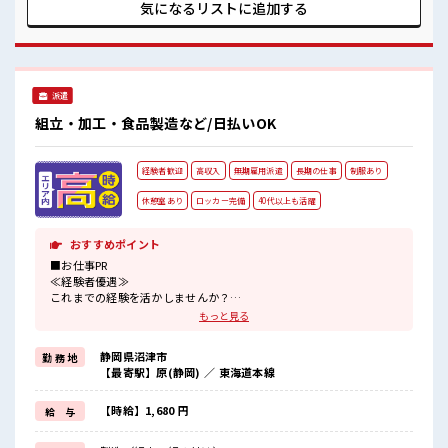
気 キバツ過ぎなければ髪色・髪型は自由！ あなたの個性を大
気になるリストに
追加する
事にできます♪ 残業はほとんどありません！ 高収入もバッチ
リ目指せますよ！
派遣
組立・加工・食品製造など/日払いOK
経験者歓迎
高収入
無期雇用派遣
長期の仕事
制服あり
休憩室あり
ロッカー完備
40代以上も活躍
おすすめポイント
■お仕事PR
≪経験者優遇≫
これまでの経験を活かしませんか？
ブランクがあっても大丈夫♪
もっと見る
経験はちょっとだけ…という方もOK！
≪ラクラク制服アリ≫
静岡県沼津市
勤 務 地
制服があるので、
【最寄駅】原(静岡) ／ 東海道本線
毎日の服装の悩み解消♪
≪自分に合った期間で働ける≫
福利厚生が整った派遣のお仕事です！
【時給】1,680 円
給 与
■職場の雰囲気