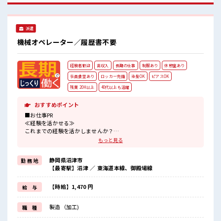
け…という方もOK！ ≪残業で収入アップ≫ 高収入を希望さ
れる方にオススメ。 残業は月20時間以上あります♪ ≪ヘアカ
ラーOKで自由な雰囲気の職場≫ 明るすぎたり奇抜でなければ
派遣
基本的に自由！ (規定有)≪ラクラク制服アリ≫ 制服があるの
で、 毎日の服装の悩み解消♪ ≪収入アップを目指せる≫ 高時
機械オペレーター／履歴書不要
給だらけの派遣のお仕事です！ ■職場の雰囲気 明るすぎたり
奇抜過ぎなければヘアカラーOK！ 休憩室で楽しくおしゃべ
り！ ストレス解消☆ ロッカーあり！ 安心してお仕事に集中♪
経験者歓迎
高収入
長期の仕事
制服あり
休憩室あり
残業がしっかりあるお仕事！
社員食堂あり
ロッカー完備
染髪OK
ピアスOK
残業 20H以上
40代以上も活躍
おすすめポイント
■お仕事PR
≪経験を活かせる≫
これまでの経験を活かしませんか？
ブランクがあっても大丈夫♪
もっと見る
経験はちょっとだけ…という方もOK！
≪残業で収入アップ≫
静岡県沼津市
勤 務 地
高収入を希望される方にオススメ。
【最寄駅】沼津 ／ 東海道本線、御殿場線
残業は月20時間以上あります♪
≪ヘアカラーOKで自由な雰囲気の職場≫
明るすぎたり奇抜でなければ基本的に自由！
【時給】1,470 円
給 与
(規定有)≪ラクラク制服アリ≫
制服があるので、
製造（加工)
職 種
毎日の服装の悩み解消♪
≪収入アップを目指せる≫