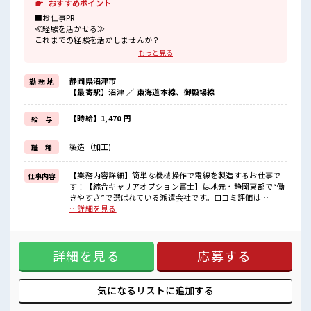
おすすめポイント
■お仕事PR
≪経験を活かせる≫
これまでの経験を活かしませんか？
ブランクがあっても大丈夫♪
もっと見る
経験はちょっとだけ…という方もOK！
≪残業で収入アップ≫
静岡県沼津市
勤 務 地
高収入を希望される方にオススメ。
【最寄駅】沼津 ／ 東海道本線、御殿場線
残業は月20時間以上あります♪
≪ヘアカラーOKで自由な雰囲気の職場≫
明るすぎたり奇抜でなければ基本的に自由！
【時給】1,470 円
給 与
(規定有)≪ラクラク制服アリ≫
制服があるので、
製造（加工)
職 種
毎日の服装の悩み解消♪
≪収入アップを目指せる≫
高時給だらけの派遣のお仕事です！
【業務内容詳細】簡単な機械操作で電線を製造するお仕事で
仕事内容
す！【綜合キャリアオプション富士】は地元・静岡東部で“働
■職場の雰囲気
きやすさ”で選ばれている派遣会社です。口コミ評価は
明るすぎたり奇抜過ぎなければヘアカラーOK！
【★3.9】と地域トップクラスで、対応の丁寧さやフォロー体
…詳細を見る
休憩室で楽しくおしゃべり！
制が高く支持されています。「相談しやすい」「紹介まで早
ストレス解消☆
い」「働き始めてからもずっと安心」という声が多数。不安
ロッカーあり！
や迷いのある方も、冨士・富士宮・沼津・三島・伊豆の国・
安心してお仕事に集中♪
詳細を見る
応募する
御殿場・小山町エリアでの仕事探しなら私たちがしっかり伴
残業がしっかりあるお仕事！
走します。あなたに合う職場探しを“地元密着”でお手伝いし
ます。まずはお気軽にお問い合わせください。 【取扱製品情
報】 架空送電線および部品メタルケーブル特機・産機用コネ
気になるリストに
追加する
クタ ■お仕事PR ≪経験を活かせる≫ これまでの経験を活かし
ませんか？ ブランクがあっても大丈夫♪ 経験はちょっとだ