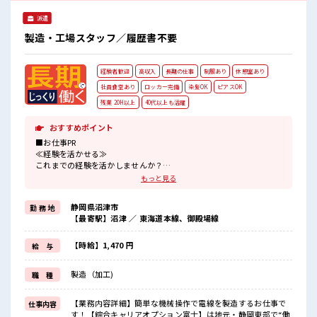
ラーOKで自由な雰囲気の職場≫ 明るすぎたり奇抜でなければ
派遣
基本的に自由！ (規定有)≪ラクラク制服アリ≫ 制服があるの
で、 毎日の服装の悩み解消♪ ≪収入アップを目指せる≫ 高時
製造・工場スタッフ／履歴書不要
給だらけの派遣のお仕事です！ ■職場の雰囲気 明るすぎたり
奇抜過ぎなければヘアカラーOK！ 休憩室で楽しくおしゃべ
り！ ストレス解消☆ ロッカーあり！ 安心してお仕事に集中♪
経験者歓迎
高収入
長期の仕事
制服あり
休憩室あり
残業がしっかりあるお仕事！
社員食堂あり
ロッカー完備
染髪OK
ピアスOK
残業 20H以上
40代以上も活躍
おすすめポイント
■お仕事PR
≪経験を活かせる≫
これまでの経験を活かしませんか？
ブランクがあっても大丈夫♪
もっと見る
経験はちょっとだけ…という方もOK！
≪残業で収入アップ≫
静岡県沼津市
勤 務 地
高収入を希望される方にオススメ。
【最寄駅】沼津 ／ 東海道本線、御殿場線
残業は月20時間以上あります♪
≪ヘアカラーOKで自由な雰囲気の職場≫
明るすぎたり奇抜でなければ基本的に自由！
【時給】1,470 円
給 与
(規定有)≪ラクラク制服アリ≫
制服があるので、
製造（加工)
職 種
毎日の服装の悩み解消♪
≪収入アップを目指せる≫
高時給だらけの派遣のお仕事です！
【業務内容詳細】簡単な機械操作で電線を製造するお仕事で
仕事内容
す！【綜合キャリアオプション富士】は地元・静岡東部で“働