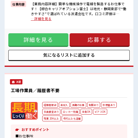
高時給だらけの派遣のお仕事です！
【業務内容詳細】簡単な機械操作で電線を製造するお仕事で
仕事内容
す！【綜合キャリアオプション富士】は地元・静岡東部で“働
■職場の雰囲気
きやすさ”で選ばれている派遣会社です。口コミ評価は
明るすぎたり奇抜過ぎなければヘアカラーOK！
【★3.9】と地域トップクラスで、対応の丁寧さやフォロー体
…詳細を見る
休憩室で楽しくおしゃべり！
制が高く支持されています。「相談しやすい」「紹介まで早
ストレス解消☆
い」「働き始めてからもずっと安心」という声が多数。不安
ロッカーあり！
や迷いのある方も、冨士・富士宮・沼津・三島・伊豆の国・
安心してお仕事に集中♪
詳細を見る
応募する
御殿場・小山町エリアでの仕事探しなら私たちがしっかり伴
残業がしっかりあるお仕事！
走します。あなたに合う職場探しを“地元密着”でお手伝いし
ます。まずはお気軽にお問い合わせください。 【取扱製品情
報】 架空送電線および部品メタルケーブル特機・産機用コネ
気になるリストに
追加する
クタ ■お仕事PR ≪経験を活かせる≫ これまでの経験を活かし
ませんか？ ブランクがあっても大丈夫♪ 経験はちょっとだ
け…という方もOK！ ≪残業で収入アップ≫ 高収入を希望さ
れる方にオススメ。 残業は月20時間以上あります♪ ≪ヘアカ
ラーOKで自由な雰囲気の職場≫ 明るすぎたり奇抜でなければ
派遣
基本的に自由！ (規定有)≪ラクラク制服アリ≫ 制服があるの
で、 毎日の服装の悩み解消♪ ≪収入アップを目指せる≫ 高時
工場作業員／履歴書不要
給だらけの派遣のお仕事です！ ■職場の雰囲気 明るすぎたり
奇抜過ぎなければヘアカラーOK！ 休憩室で楽しくおしゃべ
り！ ストレス解消☆ ロッカーあり！ 安心してお仕事に集中♪
経験者歓迎
高収入
長期の仕事
制服あり
休憩室あり
残業がしっかりあるお仕事！
社員食堂あり
ロッカー完備
染髪OK
ピアスOK
残業 20H以上
40代以上も活躍
おすすめポイント
■お仕事PR