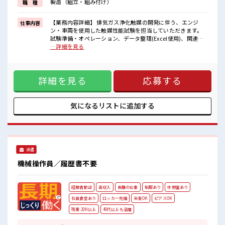
製造（組立・組み付け）
職 種
休憩時間にゆっくりできるスペース完備！
職場にはロッカー完備！
私物の置きすぎには注意が必要ですね★
【業務内容詳細】 排気ガス浄化触媒の開発に伴う、エンジ
仕事内容
高収入もバッチリ目指せますよ！
ン・車両を使用した触媒性能試験を担当していただきます。
試験準備・オペレーション、データ整理(Excel使用)、関連装
置の点検のほか、触媒交換作業や燃料の取り扱いなど、開発
…詳細を見る
試験に付随する業務をお任せします。【取扱製品情報】自動
車触媒 ■お仕事PR ≪経験者優遇≫ これまでの経験を活かしま
せんか？ ブランクがあっても大丈夫♪ 経験はちょっとだけ…
詳細を見る
応募する
という方もOK！ ≪ラクラク制服アリ≫ 制服があるので、 毎
日の服装の悩み解消♪ ≪自分に合った期間で働ける≫ 福利厚
生が整った派遣のお仕事です！ ■職場の雰囲気 休憩時間にゆ
っくりできるスペース完備！ 職場にはロッカー完備！ 私物の
気になるリストに
追加する
置きすぎには注意が必要ですね★ 高収入もバッチリ目指せま
すよ！
派遣
機械操作員／履歴書不要
経験者歓迎
高収入
長期の仕事
制服あり
休憩室あり
社員食堂あり
ロッカー完備
染髪OK
ピアスOK
残業 20H以上
40代以上も活躍