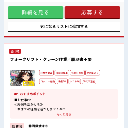
休憩時間にゆっくりできるスペース完備！
を片付け、作業場を整理整頓して清潔に保ちます。【取扱製
品情報】即席めん製品 ■お仕事PR ≪無理なく働ける≫ 場合に
詳細を見る
応募する
よってはお願いすることもありますが、 残業はほとんどナ
シ！ ≪週休2日制≫ 週末は家族や友人と一緒にプライベート
満喫！ ≪髪型自由≫ 基本的に髪色自由で明るすぎたり奇抜で
なければOKです！ (規定有)≪機能的な制服アリ≫ 制服がある
気になるリストに
追加する
ので、 毎日の服装の悩み解消♪ ≪未経験でも活躍できる≫ 新
しいことにチャレンジするのは不安だけど、 しっかり働く環
境が整っています！ イチからスキルUP・ステップUP目指し
ていきましょう！ ■職場の雰囲気 少人数の職場だから一緒に
働く仲間との距離もグッと近い！ 明るすぎたり奇抜過ぎなけ
派遣
ればヘアカラーOK！ 休憩時間にゆっくりできるスペース完
備！
フォークリフト・クレーン作業／履歴書不要
経験者歓迎
長期の仕事
残業少なめ
休憩室あり
ロッカー完備
染髪OK
シフト制
30代が活躍
おすすめポイント
■お仕事PR
≪経験を活かせる≫
これまでの経験を活かしませんか？
ブランクがあっても大丈夫♪
もっと見る
経験はちょっとだけ…という方もOK！
≪無理なく働ける≫
静岡県焼津市
勤 務 地
場合によってはお願いすることもありますが、