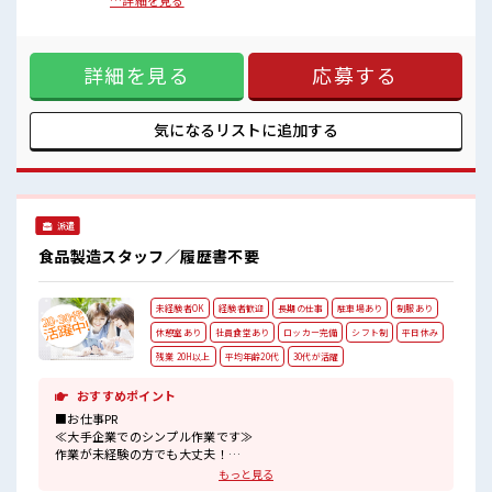
作業中は原料のこぼれや混入に注意し、腰や肩に負担をかけ
…詳細を見る
髪型・髪色自由♪
ないよう安全に行います。作業後は使用した台車やトロッコ
派手過ぎなければOKだから、
を片付け、作業場を整理整頓して清潔に保ちます。【取扱製
モチベーションもUP！
品情報】即席めん製品 ■お仕事PR ≪時間にメリハリを≫ 残業
詳細を見る
応募する
はほとんどナシ！ 場合によってはお願いすることもあります
♪ ≪週休2日制≫ 週末は家族や友人と一緒にプライベート満
喫！ ≪髪型自由≫ 基本的に髪色自由で明るすぎたり奇抜でな
ければOKです！ (規定有)制服があると毎日の服選びに悩まず
気になるリストに
追加する
OK♪ ≪未経験でも活躍できる≫ 新しいことにチャレンジす
るのは不安だけど、 しっかり働く環境が整っています！ イチ
からスキルUP・ステップUP目指していきましょう！ ≪収入
アップを目指せる≫ 高時給だらけの派遣のお仕事です！ ■職
場の雰囲気 少人数でアットホームな雰囲気の職場！ 髪型・髪
派遣
色自由♪ 派手過ぎなければOKだから、 モチベーションも
UP！
食品製造スタッフ／履歴書不要
未経験者OK
経験者歓迎
長期の仕事
駐車場あり
制服あり
休憩室あり
社員食堂あり
ロッカー完備
シフト制
平日休み
残業 20H以上
平均年齢20代
30代が活躍
おすすめポイント
■お仕事PR
≪大手企業でのシンプル作業です≫
作業が未経験の方でも大丈夫！
慣れれば簡単なのでスムーズに進められますよ。
もっと見る
幅広い年代のスタッフさんが大勢活躍していてアットホームな雰囲