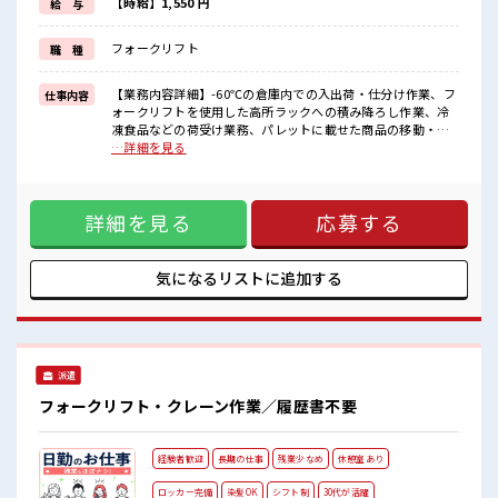
基本的に髪色自由で明るすぎたり奇抜でなければOKです！
【時給】1,550 円
給 与
(規定有)≪収入アップを目指せる≫
高時給だらけの派遣のお仕事です！
フォークリフト
職 種
■職場の雰囲気
派手すぎなければ多少のヘアカラーもOKなのはウレシイPoint☆
【業務内容詳細】-60℃の倉庫内での入出荷・仕分け作業、フ
仕事内容
休憩室でホッと一息リフレッシュ！
ォークリフトを使用した高所ラックへの積み降ろし作業、冷
ロッカーあり！
凍食品などの荷受け業務、パレットに載せた商品の移動・保
安心してお仕事に集中♪
管作業※業務の8～9割がフォークリフト作業となり、フォー
…詳細を見る
残業はほとんどありません！
クリフトに乗務しての作業がメインです。【取扱製品情報】
冷凍マグロを扱っています。 ■お仕事PR ≪経験者活躍中≫ こ
れまでの経験を活かしませんか？ ブランクがあっても大丈夫
詳細を見る
応募する
♪ 経験はちょっとだけ…という方もOK！ ≪無理なく働ける
≫ 場合によってはお願いすることもありますが、 残業はほと
んどナシ！ ≪髪型自由≫ 基本的に髪色自由で明るすぎたり奇
抜でなければOKです！ (規定有)≪収入アップを目指せる≫ 高
気になるリストに
追加する
時給だらけの派遣のお仕事です！ ■職場の雰囲気 派手すぎな
ければ多少のヘアカラーもOKなのはウレシイPoint☆ 休憩室
でホッと一息リフレッシュ！ ロッカーあり！ 安心してお仕事
に集中♪ 残業はほとんどありません！
派遣
フォークリフト・クレーン作業／履歴書不要
経験者歓迎
長期の仕事
残業少なめ
休憩室あり
ロッカー完備
染髪OK
シフト制
30代が活躍