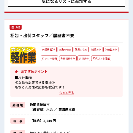
気になるリストに
追加する
ご提案≫ 一人で悩まず気軽に相談できる、 派遣のお仕事で
す！ ■職場の雰囲気 キバツ過ぎなければ髪色・髪型は自由！
あなたの個性を大事にできます♪ しっかり休める休憩室あ
り！ オンオフの切替もできちゃう！ 残業はほとんどありませ
ん！
派遣
梱包・出荷スタッフ／履歴書不要
未経験者OK
長期の仕事
残業少なめ
制服あり
休憩室あり
ロッカー完備
土日祝日休み
女性多め
40代以上も活躍
おすすめポイント
■お仕事PR
≪女性も活躍できる職場≫
もちろん男性の応募も歓迎です！
≪プライベートが充実する≫
もっと見る
場合によってはお願いすることもありますが、
残業はほとんどナシ！
静岡県焼津市
勤 務 地
≪土日祝休のお仕事≫
【最寄駅】六合 ／ 東海道本線
家族や友人と一緒にプライベート満喫！
≪機能的な制服アリ≫
制服があるので、
【時給】1,244 円
給 与
毎日の服装の悩み解消♪
≪未経験OKの仕事≫
仕分け・梱包・ピッキング