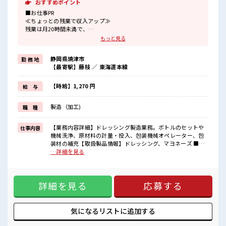
おすすめポイント
■お仕事PR
≪ちょっとの残業で収入アップ≫
残業は月20時間未満で、
ほどよく稼げます♪
もっと見る
≪髪色自由で自分らしく働く≫
明るすぎたり奇抜でなければ基本的に自由！
静岡県焼津市
勤 務 地
(規定有)制服があると毎日の服選びに悩まずOK♪
【最寄駅】藤枝 ／ 東海道本線
≪未経験の方も大カンゲイ≫
新しいことにチャレンジするのは不安だけど、
しっかり働く環境が整っています！
【時給】1,270 円
給 与
イチからスキルUP・ステップUP目指していきましょう！
≪収入アップを目指せる≫
製造（加工)
職 種
高時給だらけの派遣のお仕事です！
■職場の雰囲気
【業務内容詳細】ドレッシング製造業務。ボトルのセットや
仕事内容
派手すぎなければ多少のヘアカラーもOKなのはウレシイPoint☆
機械洗浄、原材料の計量・投入、包装機械オペレーター、包
休憩室完備でランチや休憩も充実しそう♪
装材の補充【取扱製品情報】ドレッシング、マヨネーズ ■お
持ち物が多いあなたにもぴったり☆
仕事PR ≪ちょっとの残業で収入アップ≫ 残業は月20時間未満
…詳細を見る
ロッカー付き職場♪
で、 ほどよく稼げます♪ ≪髪色自由で自分らしく働く≫ 明る
すぎたり奇抜でなければ基本的に自由！ (規定有)制服がある
と毎日の服選びに悩まずOK♪ ≪未経験の方も大カンゲイ≫
詳細を見る
応募する
新しいことにチャレンジするのは不安だけど、 しっかり働く
環境が整っています！ イチからスキルUP・ステップUP目指
していきましょう！ ≪収入アップを目指せる≫ 高時給だらけ
の派遣のお仕事です！ ■職場の雰囲気 派手すぎなければ多少
気になるリストに
追加する
のヘアカラーもOKなのはウレシイPoint☆ 休憩室完備でラン
チや休憩も充実しそう♪ 持ち物が多いあなたにもぴったり☆