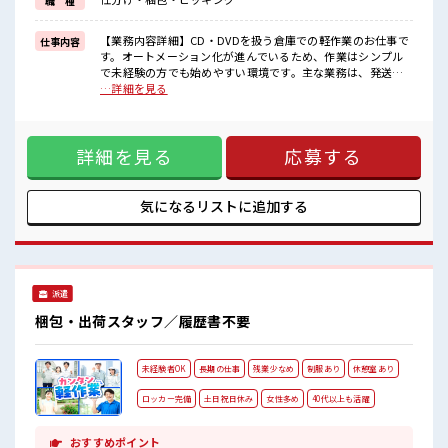
職 種
新しいことにチャレンジするのは不安だけど、
しっかり働く環境が整っています！
イチからスキルUP・ステップUP目指していきましょう！
【業務内容詳細】CD・DVDを扱う倉庫での軽作業のお仕事で
仕事内容
≪収入アップを目指せる≫
す。オートメーション化が進んでいるため、作業はシンプル
高時給だらけの派遣のお仕事です！
で未経験の方でも始めやすい環境です。主な業務は、発送先
の店舗ごとに商品を集める「ピッキング作業」と、集めた商
…詳細を見る
■職場の雰囲気
品を箱に詰める「梱包作業」です。手順に沿って作業を進め
女性が多めの職場です♪
るため、特別な知識や経験は必要ありません。コツコツ作業
しっかり休める休憩室あり！
が好きな方におすすめのお仕事です。。【取扱製品情報】
オンオフの切替もできちゃう！
詳細を見る
応募する
CD・DVD、ブルーレイディスク ■お仕事PR ≪女性も活躍で
持ち物が多いあなたにもぴったり☆
きる職場≫ もちろん男性の応募も歓迎です！ ≪プライベート
ロッカー付き職場♪
が充実する≫ 場合によってはお願いすることもありますが、
残業はほとんどナシ！ ≪土日祝休のお仕事≫ 家族や友人と一
気になるリストに
追加する
緒にプライベート満喫！ ≪機能的な制服アリ≫ 制服があるの
で、 毎日の服装の悩み解消♪ ≪未経験OKの仕事≫ 新しいこ
とにチャレンジするのは不安だけど、 しっかり働く環境が整
っています！ イチからスキルUP・ステップUP目指していき
ましょう！ ≪収入アップを目指せる≫ 高時給だらけの派遣の
派遣
お仕事です！ ■職場の雰囲気 女性が多めの職場です♪ しっか
り休める休憩室あり！ オンオフの切替もできちゃう！ 持ち物
梱包・出荷スタッフ／履歴書不要
が多いあなたにもぴったり☆ ロッカー付き職場♪
未経験者OK
長期の仕事
残業少なめ
制服あり
休憩室あり
ロッカー完備
土日祝日休み
女性多め
40代以上も活躍
おすすめポイント