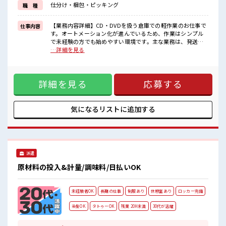
仕分け・梱包・ピッキング
職 種
新しいことにチャレンジするのは不安だけど、
しっかり働く環境が整っています！
イチからスキルUP・ステップUP目指していきましょう！
【業務内容詳細】CD・DVDを扱う倉庫での軽作業のお仕事で
仕事内容
す。オートメーション化が進んでいるため、作業はシンプル
■職場の雰囲気
で未経験の方でも始めやすい環境です。主な業務は、発送先
女性が多めの職場です♪
の店舗ごとに商品を集める「ピッキング作業」と、集めた商
…詳細を見る
休憩室でホッと一息リフレッシュ！
品を箱に詰める「梱包作業」です。手順に沿って作業を進め
ロッカーあり！
るため、特別な知識や経験は必要ありません。コツコツ作業
安心してお仕事に集中♪
が好きな方におすすめのお仕事です。。【取扱製品情報】
土日祝休みなので、
詳細を見る
応募する
CD・DVD、ブルーレイディスク ■お仕事PR ≪女性も働きや
ON/OFFの切替もしやすい！
すい職場≫ もちろん男性の応募も歓迎ですよ！ ≪無理なく働
ける≫ 場合によってはお願いすることもありますが、 残業は
ほとんどナシ！ ≪週休2日制≫ 週末は家族や友人と一緒にプ
気になるリストに
追加する
ライベート満喫！ ≪ラクラク制服アリ≫ 制服があるので、 毎
日の服装の悩み解消♪ ≪未経験でも活躍できる≫ 新しいこと
にチャレンジするのは不安だけど、 しっかり働く環境が整っ
ています！ イチからスキルUP・ステップUP目指していきま
しょう！ ■職場の雰囲気 女性が多めの職場です♪ 休憩室でホ
派遣
ッと一息リフレッシュ！ ロッカーあり！ 安心してお仕事に集
中♪ 土日祝休みなので、 ON/OFFの切替もしやすい！
原材料の投入&計量/調味料/日払いOK
未経験者OK
長期の仕事
制服あり
休憩室あり
ロッカー完備
染髪OK
タトゥーOK
残業 20H未満
30代が活躍