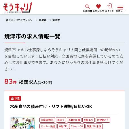
仕事検索
お気に入り
ログイン
メニュー
綜合キャリアオプション
静岡県
焼津市
焼津市の求人情報一覧
焼津市 でのお仕事探しならそうキャリ！同じ就業場所での時給No.1
を目指しています！日払い対応、全国各地に寮を完備しているので安
心してお仕事ができます。あなたにぴったりのお仕事を見つけてくだ
さい！
83
掲載求人
件
(1~20件)
派遣
水産食品の積み付け・リフト運搬/日払いOK
未経験者OK
高収入
長期の仕事
制服あり
休憩室あり
ロッカー完備
染髪OK
タトゥーOK
残業 20H未満