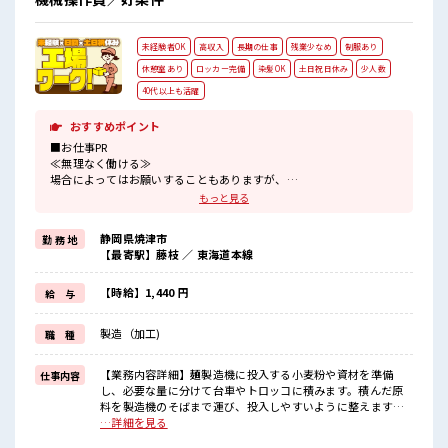
女性が多い職場ですが男女は問いません！ 応募お待ちしてお
ります！ 明るすぎたり奇抜過ぎなければヘアカラーOK！ 休
憩室で楽しくおしゃべり！ ストレス解消☆
未経験者OK
高収入
長期の仕事
残業少なめ
制服あり
休憩室あり
ロッカー完備
染髪OK
土日祝日休み
少人数
40代以上も活躍
おすすめポイント
■お仕事PR
≪無理なく働ける≫
場合によってはお願いすることもありますが、
残業はほとんどナシ！
もっと見る
≪週休2日制≫
週末は家族や友人と一緒にプライベート満喫！
静岡県焼津市
勤 務 地
≪髪型自由≫
【最寄駅】藤枝 ／ 東海道本線
基本的に髪色自由で明るすぎたり奇抜でなければOKです！
(規定有)≪機能的な制服アリ≫
制服があるので、
【時給】1,440 円
給 与
毎日の服装の悩み解消♪
≪未経験でも活躍できる≫
製造（加工)
職 種
新しいことにチャレンジするのは不安だけど、
しっかり働く環境が整っています！
イチからスキルUP・ステップUP目指していきましょう！
【業務内容詳細】麺製造機に投入する小麦粉や資材を準備
仕事内容
し、必要な量に分けて台車やトロッコに積みます。積んだ原
■職場の雰囲気
料を製造機のそばまで運び、投入しやすいように整えます。
少人数の職場だから一緒に働く仲間との距離もグッと近い！
作業中は原料のこぼれや混入に注意し、腰や肩に負担をかけ
…詳細を見る
明るすぎたり奇抜過ぎなければヘアカラーOK！
ないよう安全に行います。作業後は使用した台車やトロッコ