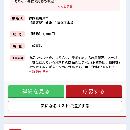
もちろん男性の応募も歓迎！
≪プライベートが充実する≫
もっと見る
場合によってはお願いすることもありますが、
残業はほとんどナシ！
静岡県焼津市
勤 務 地
≪週休2日制≫
【最寄駅】焼津 ／ 東海道本線
週末は家族や友人と一緒にプライベート満喫！
≪ラクラク制服アリ≫
制服があるので、
【時給】1,200 円
給 与
毎日の服装の悩み解消♪
≪初めての仕事だけど自分にもできそう≫
一般事務
職 種
新しいことにチャレンジするのは不安だけど、
しっかり働く環境が整っています！
イチからスキルUP・ステップUP目指していきましょう！
食品ラベル作成、来客応対、業者対応、入出庫管理。スーパ
仕事内容
ー等に並んでいるお刺身の商品管理ラベル(消費期限、値段等)
■職場の雰囲気
を作成するのがメインのお仕事です。 ■お仕事PR ≪女性も仕
女性が多い職場ですが男女は問いません！
事をしやすい職場≫ もちろん男性の応募も歓迎！ ≪プライベ
…詳細を見る
応募お待ちしております！
ートが充実する≫ 場合によってはお願いすることもあります
少人数でアットホームな雰囲気の職場！
が、 残業はほとんどナシ！ ≪週休2日制≫ 週末は家族や友人
休憩室で自分タイム！
と一緒にプライベート満喫！ ≪ラクラク制服アリ≫ 制服があ
のんびりスマホチェック♪
詳細を見る
応募する
るので、 毎日の服装の悩み解消♪ ≪初めての仕事だけど自分
にもできそう≫ 新しいことにチャレンジするのは不安だけ
ど、 しっかり働く環境が整っています！ イチからスキルUP・
ステップUP目指していきましょう！ ■職場の雰囲気 女性が多
気になるリストに
追加する
い職場ですが男女は問いません！ 応募お待ちしております！
少人数でアットホームな雰囲気の職場！ 休憩室で自分タイ
ム！ のんびりスマホチェック♪