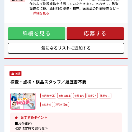
■職場の雰囲気
作および監視業務を担当していただきます。あわせて、製造
休憩室で楽しくランチ♪
設備の点検、原材料の準備・補充、医薬品の外観検査など、
時間があれば昼寝もしちゃおう！
製造工程全般に携わっていただきます。未経験の方も歓迎し
…詳細を見る
職場にはロッカー完備！
ており、丁寧な指導・サポート体制がありますので、安心し
私物の置きすぎには注意が必要ですね★
てスタートできる環境です。【取扱製品情報】点滴等の医薬
残業は基本ないので定時でサクッと帰宅OK！
品を取り扱っています。 ■お仕事PR ≪残業基本なし≫ 自分の
詳細を見る
応募する
時間をしっかり確保できる、 残業基本ナシのお仕事♪ オンと
オフをきっちり切り替えたい方にオススメ！ ≪週休2日制≫
週末は家族や友人と一緒にプライベート満喫！ ≪動きやすい
制服アリ≫ 制服があるので、 毎日の服装の悩み解消♪ ≪未経
気になるリストに
追加する
験でも活躍できる≫ 新しいことにチャレンジするのは不安だ
けど、 しっかり働く環境が整っています！ イチからスキル
UP・ステップUP目指していきましょう！ ■職場の雰囲気 休
憩室で楽しくランチ♪ 時間があれば昼寝もしちゃおう！ 職場
にはロッカー完備！ 私物の置きすぎには注意が必要ですね★
派遣
残業は基本ないので定時でサクッと帰宅OK！
検査・点検・検品スタッフ／履歴書不要
未経験者OK
長期の仕事
制服あり
染髪OK
残業なし
女性多め
30代が活躍
おすすめポイント
■お仕事PR
≪ほぼ定時で帰れる≫