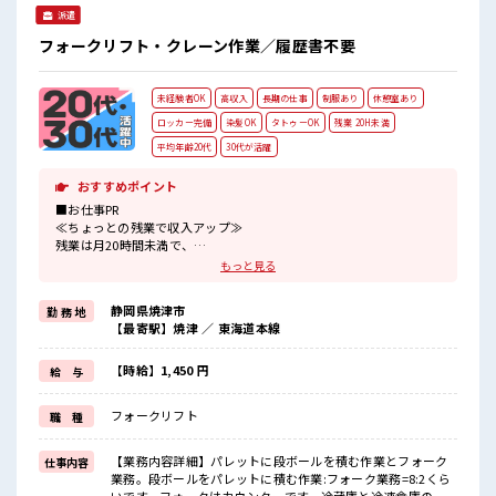
派遣
フォークリフト・クレーン作業／履歴書不要
未経験者OK
高収入
長期の仕事
制服あり
休憩室あり
ロッカー完備
染髪OK
タトゥーOK
残業 20H未満
平均年齢20代
30代が活躍
おすすめポイント
■お仕事PR
≪ちょっとの残業で収入アップ≫
残業は月20時間未満で、
ほどよく稼げます♪
もっと見る
≪モチベーションもUP≫
派手過ぎなければ髪型や髪色自由♪
静岡県焼津市
勤 務 地
(規定有)≪機能的な制服アリ≫
【最寄駅】焼津 ／ 東海道本線
制服があるので、
毎日の服装の悩み解消♪
≪初めての仕事だけど自分にもできそう≫
【時給】1,450 円
給 与
新しいことにチャレンジするのは不安だけど、
しっかり働く環境が整っています！
フォークリフト
職 種
イチからスキルUP・ステップUP目指していきましょう！
≪様々なお仕事をご提案≫
一人で悩まず気軽に相談できる、
【業務内容詳細】パレットに段ボールを積む作業とフォーク
仕事内容
派遣のお仕事です！
業務。段ボールをパレットに積む作業:フォーク業務=8:2くら