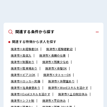
関連する条件から探す
関連する特徴から求人を探す
焼津市×未経験者OK
焼津市×経験者歓迎
焼津市×高収入
焼津市×長期の仕事
焼津市×制服あり
焼津市×残業少なめ
焼津市×駐車場あり
焼津市×染髪OK
焼津市×ピアスOK
焼津市×タトゥーOK
焼津市×ロッカー完備
焼津市×休憩室あり
焼津市×社員食堂あり
焼津市×Wordスキルを活かす
焼津市×Excelスキルを活かす
焼津市×土日祝日休み
焼津市×シフト制
焼津市×平日休み
焼津市×残業なし
焼津市×残業 20H未満