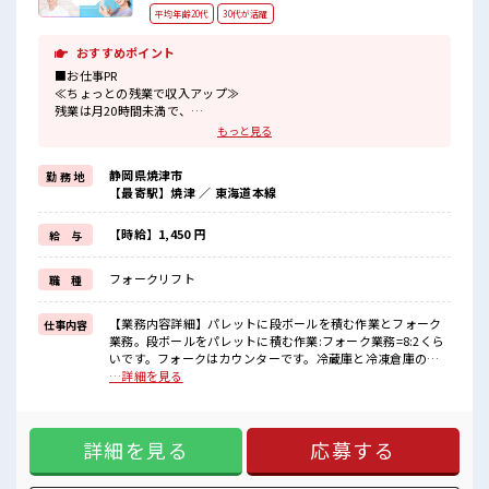
平均年齢20代
30代が活躍
おすすめポイント
■お仕事PR
≪ちょっとの残業で収入アップ≫
残業は月20時間未満で、
ほどよく稼げます♪
もっと見る
≪髪色自由で自分らしく働く≫
明るすぎたり奇抜でなければ基本的に自由！
静岡県焼津市
勤 務 地
(規定有)≪機能的な制服アリ≫
【最寄駅】焼津 ／ 東海道本線
制服があるので、
毎日の服装の悩み解消♪
≪未経験の方も大カンゲイ≫
【時給】1,450 円
給 与
新しいことにチャレンジするのは不安だけど、
しっかり働く環境が整っています！
フォークリフト
職 種
イチからスキルUP・ステップUP目指していきましょう！
≪収入アップを目指せる≫
高時給だらけの派遣のお仕事です！
【業務内容詳細】パレットに段ボールを積む作業とフォーク
仕事内容
業務。段ボールをパレットに積む作業:フォーク業務=8:2くら
■職場の雰囲気
いです。フォークはカウンターです。冷蔵庫と冷凍倉庫の行
キバツ過ぎなければ髪色・髪型は自由！
き来あります。【取扱製品情報】スーパー、冷凍食品通販な
…詳細を見る
あなたの個性を大事にできます♪
どネギトロ、カツオなどの魚加工製品 ■お仕事PR ≪ちょっと
20代が多数活躍中！
の残業で収入アップ≫ 残業は月20時間未満で、 ほどよく稼げ
社会人経験が浅くてもOK！
ます♪ ≪髪色自由で自分らしく働く≫ 明るすぎたり奇抜でな
ここから経験積んでいきましょ！
詳細を見る
応募する
ければ基本的に自由！ (規定有)≪機能的な制服アリ≫ 制服が
あるので、 毎日の服装の悩み解消♪ ≪未経験の方も大カンゲ
イ≫ 新しいことにチャレンジするのは不安だけど、 しっかり