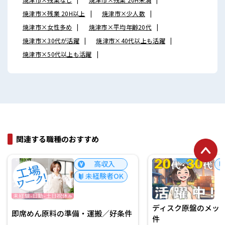
焼津市×残業 20H以上
焼津市×少人数
焼津市×女性多め
焼津市×平均年齢20代
焼津市×30代が活躍
焼津市×40代以上も活躍
焼津市×50代以上も活躍
関連する職種のおすすめ
高収入
未
未経験者OK
ディスク原盤のメッキ・
即席めん原料の準備・運搬／好条件
件