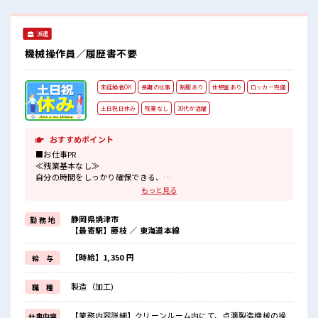
ょう！ ≪様々なお仕事をご提案≫ 一人で悩まず気軽に相談で
きる、 派遣のお仕事です！ ■職場の雰囲気 女性が多い職場で
すが男女は問いません！ 応募お待ちしております！ 休憩室で
派遣
自分タイム！ のんびりスマホチェック♪ ロッカーあり！ 安心
してお仕事に集中♪
機械操作員／履歴書不要
未経験者OK
長期の仕事
制服あり
休憩室あり
ロッカー完備
土日祝日休み
残業なし
30代が活躍
おすすめポイント
■お仕事PR
≪残業基本なし≫
自分の時間をしっかり確保できる、
残業基本ナシのお仕事♪
もっと見る
オンとオフをきっちり切り替えたい方にオススメ！
≪週休2日制≫
静岡県焼津市
勤 務 地
週末は家族や友人と一緒にプライベート満喫！
【最寄駅】藤枝 ／ 東海道本線
≪動きやすい制服アリ≫
制服があるので、
毎日の服装の悩み解消♪
【時給】1,350 円
給 与
≪未経験でも活躍できる≫
新しいことにチャレンジするのは不安だけど、
製造（加工)
職 種
しっかり働く環境が整っています！
イチからスキルUP・ステップUP目指していきましょう！
【業務内容詳細】クリーンルーム内にて、点滴製造機械の操
仕事内容