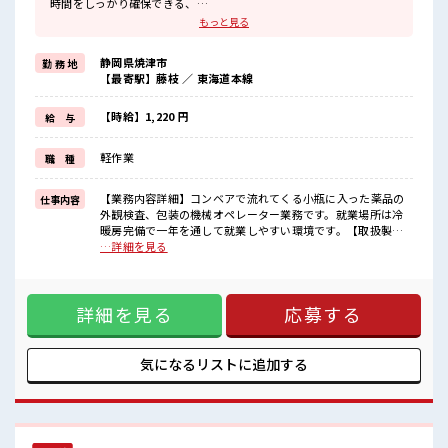
時間をしっかり確保できる、
残業基本ナシのお仕事♪
もっと見る
オンとオフをきっちり切り替えたい方にオススメ！
≪女性も活躍できる職場≫
静岡県焼津市
勤 務 地
もちろん男性の応募も歓迎です！
【最寄駅】藤枝 ／ 東海道本線
≪髪色自由で自分らしく働く≫
明るすぎたり奇抜でなければ基本的に自由！
(規定有)≪機能的な制服アリ≫
【時給】1,220 円
給 与
制服があるので、
毎日の服装の悩み解消♪
軽作業
職 種
≪様々なお仕事をご提案≫
一人で悩まず気軽に相談できる、
派遣のお仕事です！
【業務内容詳細】コンベアで流れてくる小瓶に入った薬品の
仕事内容
外観検査、包装の機械オペレーター業務です。就業場所は冷
■職場の雰囲気
暖房完備で一年を通して就業しやすい環境です。【取扱製品
女性が多い職場ですが男女は問いません！
情報】点滴バッグ、注射薬を製造 ■お仕事PR ≪ほぼ定時で帰
…詳細を見る
応募お待ちしております！
れる≫ 時間をしっかり確保できる、 残業基本ナシのお仕事♪
髪型にこだわりのあるアナタは必見！
オンとオフをきっちり切り替えたい方にオススメ！ ≪女性も
髪型自由な職場！
活躍できる職場≫ もちろん男性の応募も歓迎です！ ≪髪色自
残業は基本ないので定時でサクッと帰宅OK！
詳細を見る
応募する
由で自分らしく働く≫ 明るすぎたり奇抜でなければ基本的に
自由！ (規定有)≪機能的な制服アリ≫ 制服があるので、 毎日
の服装の悩み解消♪ ≪様々なお仕事をご提案≫ 一人で悩まず
気軽に相談できる、 派遣のお仕事です！ ■職場の雰囲気 女性
気になるリストに
追加する
が多い職場ですが男女は問いません！ 応募お待ちしておりま
す！ 髪型にこだわりのあるアナタは必見！ 髪型自由な職場！
残業は基本ないので定時でサクッと帰宅OK！