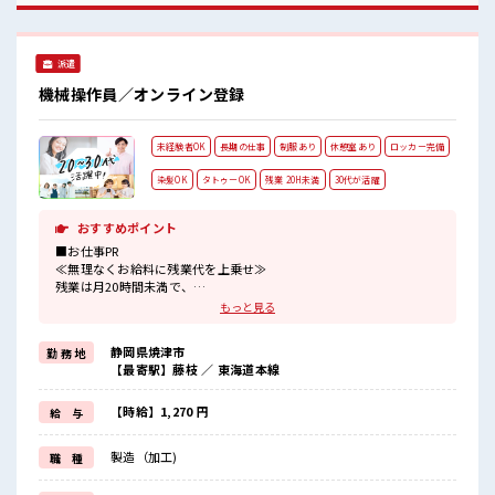
ロッカー付き職場♪
派遣
機械操作員／オンライン登録
未経験者OK
長期の仕事
制服あり
休憩室あり
ロッカー完備
染髪OK
タトゥーOK
残業 20H未満
30代が活躍
おすすめポイント
■お仕事PR
≪無理なくお給料に残業代を上乗せ≫
残業は月20時間未満で、
ほどよく稼げます♪
もっと見る
≪髪型自由≫
基本的に髪色自由で明るすぎたり奇抜でなければOKです！
静岡県焼津市
勤 務 地
(規定有)≪機能的な制服アリ≫
【最寄駅】藤枝 ／ 東海道本線
制服があるので、
毎日の服装の悩み解消♪
≪初めての仕事だけど自分にもできそう≫
【時給】1,270 円
給 与
新しいことにチャレンジするのは不安だけど、
しっかり働く環境が整っています！
製造（加工)
職 種
イチからスキルUP・ステップUP目指していきましょう！
≪様々なお仕事をご提案≫