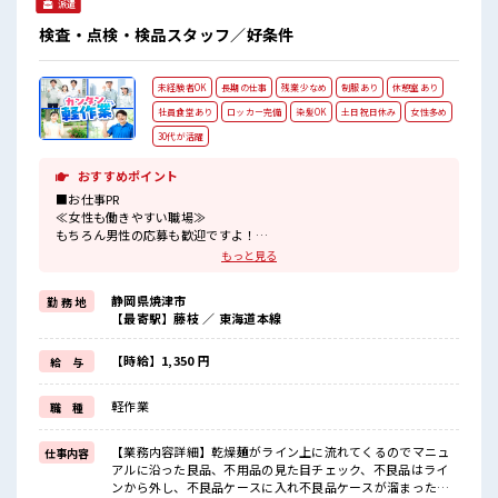
派遣
検査・点検・検品スタッフ／好条件
未経験者OK
長期の仕事
残業少なめ
制服あり
休憩室あり
社員食堂あり
ロッカー完備
染髪OK
土日祝日休み
女性多め
30代が活躍
おすすめポイント
■お仕事PR
≪女性も働きやすい職場≫
もちろん男性の応募も歓迎ですよ！
≪無理なく働ける≫
もっと見る
場合によってはお願いすることもありますが、
残業はほとんどナシ！
静岡県焼津市
勤 務 地
≪週休2日制≫
【最寄駅】藤枝 ／ 東海道本線
週末は家族や友人と一緒にプライベート満喫！
≪髪型自由≫
基本的に髪色自由で明るすぎたり奇抜でなければOKです！
【時給】1,350 円
給 与
(規定有)制服があると毎日の服選びに悩まずOK♪
≪未経験でも活躍できる≫
軽作業
職 種
新しいことにチャレンジするのは不安だけど、
しっかり働く環境が整っています！
イチからスキルUP・ステップUP目指していきましょう！
【業務内容詳細】乾燥麺がライン上に流れてくるのでマニュ
仕事内容
アルに沿った良品、不用品の見た目チェック、不良品はライ
■職場の雰囲気
ンから外し、不良品ケースに入れ不良品ケースが溜まったら