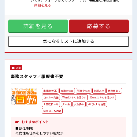
いです。フォークはカウンターです。冷蔵庫と冷凍倉庫の行
■職場の雰囲気
き来あります。【取扱製品情報】スーパー、冷凍食品通販な
…詳細を見る
髪型・髪色自由♪
どネギトロ、カツオなどの魚加工製品 ■お仕事PR ≪ちょっと
派手過ぎなければOKだから、
の残業で収入アップ≫ 残業は月20時間未満で、 ほどよく稼げ
モチベーションもUP！
ます♪ ≪モチベーションもUP≫ 派手過ぎなければ髪型や髪色
20代の若い世代がたくさん活躍中の活気ある職場！
詳細を見る
応募する
自由♪ (規定有)≪機能的な制服アリ≫ 制服があるので、 毎日
仕事の合間の息抜きは休憩室で♪
の服装の悩み解消♪ ≪初めての仕事だけど自分にもできそう
程よく残業あり！
≫ 新しいことにチャレンジするのは不安だけど、 しっかり働
く環境が整っています！ イチからスキルUP・ステップUP目
気になるリストに
追加する
指していきましょう！ ≪様々なお仕事をご提案≫ 一人で悩ま
ず気軽に相談できる、 派遣のお仕事です！ ■職場の雰囲気 髪
型・髪色自由♪ 派手過ぎなければOKだから、 モチベーショ
ンもUP！ 20代の若い世代がたくさん活躍中の活気ある職場！
仕事の合間の息抜きは休憩室で♪ 程よく残業あり！
派遣
事務スタッフ／履歴書不要
未経験者OK
長期の仕事
残業少なめ
制服あり
休憩室あり
ロッカー完備
Wordスキルを活かす
Excelスキルを活かす
土日祝日休み
少人数
女性多め
40代以上も活躍
50代以上も活躍
おすすめポイント
■お仕事PR
≪女性も仕事をしやすい職場≫