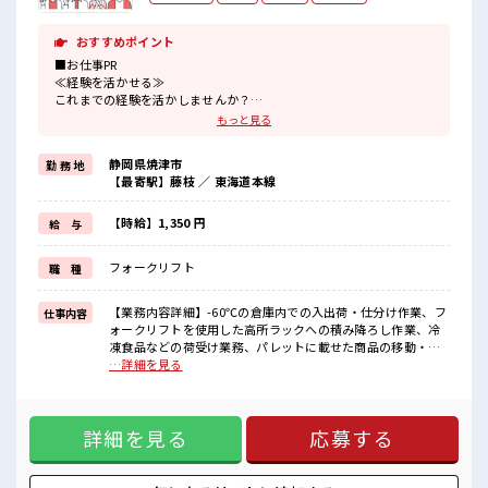
おすすめポイント
■お仕事PR
≪経験を活かせる≫
これまでの経験を活かしませんか？
ブランクがあっても大丈夫♪
もっと見る
経験はちょっとだけ…という方もOK！
≪プライベートが充実する≫
静岡県焼津市
勤 務 地
場合によってはお願いすることもありますが、
【最寄駅】藤枝 ／ 東海道本線
残業はほとんどナシ！
≪髪型自由≫
基本的に髪色自由で明るすぎたり奇抜でなければOKです！
【時給】1,350 円
給 与
(規定有)≪様々なお仕事をご提案≫
一人で悩まず気軽に相談できる、
フォークリフト
職 種
派遣のお仕事です！
■職場の雰囲気
【業務内容詳細】-60℃の倉庫内での入出荷・仕分け作業、フ
仕事内容
キバツ過ぎなければ髪色・髪型は自由！
ォークリフトを使用した高所ラックへの積み降ろし作業、冷
あなたの個性を大事にできます♪
凍食品などの荷受け業務、パレットに載せた商品の移動・保
しっかり休める休憩室あり！
管作業※業務の8～9割がフォークリフト作業となり、フォー
…詳細を見る
オンオフの切替もできちゃう！
クリフトに乗務しての作業がメインです。【取扱製品情報】
残業はほとんどありません！
冷凍マグロを扱っています。 ■お仕事PR ≪経験を活かせる≫
これまでの経験を活かしませんか？ ブランクがあっても大丈
詳細を見る
応募する
夫♪ 経験はちょっとだけ…という方もOK！ ≪プライベート
が充実する≫ 場合によってはお願いすることもありますが、
残業はほとんどナシ！ ≪髪型自由≫ 基本的に髪色自由で明る
すぎたり奇抜でなければOKです！ (規定有)≪様々なお仕事を