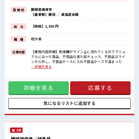
場合によってはお願いすることもありますが、
残業はほとんどナシ！
静岡県焼津市
勤 務 地
≪週休2日制≫
【最寄駅】藤枝 ／ 東海道本線
週末は家族や友人と一緒にプライベート満喫！
≪髪色自由で自分らしく働く≫
明るすぎたり奇抜でなければ基本的に自由！
【時給】1,350 円
給 与
(規定有)≪動きやすい制服アリ≫
制服があるので、
軽作業
職 種
毎日の服装の悩み解消♪
≪自分に向いている仕事が探せる≫
困った事などがあれば、
【業務内容詳細】乾燥麺がライン上に流れてくるのでマニュ
仕事内容
担当がしっかりサポートします！
アルに沿った良品、不用品の見た目チェック、不良品はライ
ンから外し、不良品ケースに入れ不良品ケースが溜まったら
■職場の雰囲気
破棄すため所定の場所へ運搬。良品乾燥麺を商品にするた
…詳細を見る
女性が多い職場ですが男女は問いません！
め、カップに投入するがカップにスムーズに投入出来るよう
応募お待ちしております！
ラインで流れてくる乾燥麺の向きを目視でチェックし向きが
明るすぎたり奇抜過ぎなければヘアカラーOK！
おかしければ向きを直す。その他、各ラインで作業がしやす
休憩室で楽しくおしゃべり！
詳細を見る
応募する
よう資材やケースの段取り作業を行う。冷凍スパゲティも同
ストレス解消☆
様に冷凍前の製品に対し具材をライン上で手作業で入れてい
く。【取扱製品情報】即席麺・冷凍スパゲティ ■お仕事PR ≪
女性も仕事をしやすい職場≫ もちろん男性の応募も歓迎！ ≪
気になるリストに
追加する
プライベートが充実する≫ 場合によってはお願いすることも
ありますが、 残業はほとんどナシ！ ≪週休2日制≫ 週末は家
族や友人と一緒にプライベート満喫！ ≪髪色自由で自分らし
く働く≫ 明るすぎたり奇抜でなければ基本的に自由！ (規定
有)≪動きやすい制服アリ≫ 制服があるので、 毎日の服装の
派遣
悩み解消♪ ≪自分に向いている仕事が探せる≫ 困った事など
があれば、 担当がしっかりサポートします！ ■職場の雰囲気
機械操作員／好条件