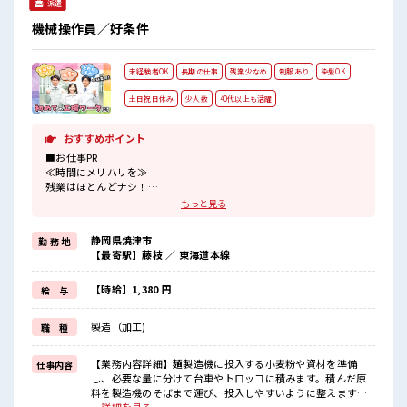
派遣
機械操作員／好条件
未経験者OK
長期の仕事
残業少なめ
制服あり
染髪OK
土日祝日休み
少人数
40代以上も活躍
おすすめポイント
■お仕事PR
≪時間にメリハリを≫
残業はほとんどナシ！
場合によってはお願いすることもあります♪
もっと見る
≪週休2日制≫
週末は家族や友人と一緒にプライベート満喫！
静岡県焼津市
勤 務 地
≪髪型自由≫
【最寄駅】藤枝 ／ 東海道本線
基本的に髪色自由で明るすぎたり奇抜でなければOKです！
(規定有)制服があると毎日の服選びに悩まずOK♪
≪未経験でも活躍できる≫
【時給】1,380 円
給 与
新しいことにチャレンジするのは不安だけど、
しっかり働く環境が整っています！
製造（加工)
職 種
イチからスキルUP・ステップUP目指していきましょう！
≪収入アップを目指せる≫
高時給だらけの派遣のお仕事です！
【業務内容詳細】麺製造機に投入する小麦粉や資材を準備
仕事内容
し、必要な量に分けて台車やトロッコに積みます。積んだ原
■職場の雰囲気
料を製造機のそばまで運び、投入しやすいように整えます。
少人数でアットホームな雰囲気の職場！