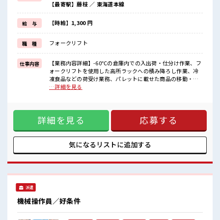
【最寄駅】藤枝 ／ 東海道本線
残業はほとんどナシ！
≪髪色自由で自分らしく働く≫
明るすぎたり奇抜でなければ基本的に自由！
【時給】1,300 円
給 与
(規定有)≪自分に合った期間で働ける≫
福利厚生が整った派遣のお仕事です！
フォークリフト
職 種
■職場の雰囲気
髪型にこだわりのあるアナタは必見！
【業務内容詳細】-60℃の倉庫内での入出荷・仕分け作業、フ
仕事内容
髪型自由な職場！
ォークリフトを使用した高所ラックへの積み降ろし作業、冷
休憩時間にゆっくりできるスペース完備！
凍食品などの荷受け業務、パレットに載せた商品の移動・保
持ち物が多いあなたにもぴったり☆
管作業※業務の8～9割がフォークリフト作業となり、フォー
…詳細を見る
ロッカー付き職場♪
クリフトに乗務しての作業がメインです。【取扱製品情報】
冷凍マグロを扱っています。 ■お仕事PR ≪経験を活かせる≫
これまでの経験を活かしませんか？ ブランクがあっても大丈
詳細を見る
応募する
夫♪ 経験はちょっとだけ…という方もOK！ ≪無理なく働け
る≫ 場合によってはお願いすることもありますが、 残業はほ
とんどナシ！ ≪髪色自由で自分らしく働く≫ 明るすぎたり奇
抜でなければ基本的に自由！ (規定有)≪自分に合った期間で
気になるリストに
追加する
働ける≫ 福利厚生が整った派遣のお仕事です！ ■職場の雰囲
気 髪型にこだわりのあるアナタは必見！ 髪型自由な職場！ 休
憩時間にゆっくりできるスペース完備！ 持ち物が多いあなた
にもぴったり☆ ロッカー付き職場♪
派遣
機械操作員／好条件