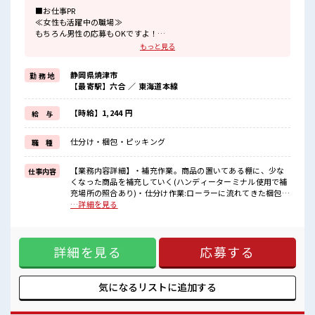
■お仕事PR
≪女性も活躍中の職場≫
もちろん男性の応募もOKですよ！
≪無理なく働ける≫
もっと見る
場合によってはお願いすることもありますが、
残業はほとんどナシ！
静岡県焼津市
勤 務 地
≪土日祝休のお仕事≫
【最寄駅】六合 ／ 東海道本線
家族や友人と一緒にプライベート満喫！
制服があると毎日の服選びに悩まずOK♪
≪未経験でも活躍できる≫
【時給】1,244 円
給 与
新しいことにチャレンジするのは不安だけど、
しっかり働く環境が整っています！
仕分け・梱包・ピッキング
職 種
イチからスキルUP・ステップUP目指していきましょう！
≪様々なお仕事をご提案≫
一人で悩まず気軽に相談できる、
【業務内容詳細】・補充作業。商品の置いてある棚に、少な
仕事内容
派遣のお仕事です！
くなった商品を補充していく(ハンディーターミナル使用で補
充場所の照合あり)・仕分け作業:ローラーに流れてきた梱包済
■職場の雰囲気
み商品を行き先ごとパレット積み、出荷個数をアタッチ、ラ
…詳細を見る
女性が多い職場ですが男女は問いません！
ップ巻き、ハンドリフトで所定の位置に運搬【取扱製品情
応募お待ちしております！
報】CD・DVD、ブルーレイディスク、アナログレコード ■お
休憩室で自分タイム！
仕事PR ≪女性も活躍中の職場≫ もちろん男性の応募もOKで
のんびりスマホチェック♪
詳細を見る
応募する
すよ！ ≪無理なく働ける≫ 場合によってはお願いすることも
ロッカーあり！
ありますが、 残業はほとんどナシ！ ≪土日祝休のお仕事≫ 家
安心してお仕事に集中♪
族や友人と一緒にプライベート満喫！ 制服があると毎日の服
選びに悩まずOK♪ ≪未経験でも活躍できる≫ 新しいことに
気になるリストに
追加する
チャレンジするのは不安だけど、 しっかり働く環境が整って
います！ イチからスキルUP・ステップUP目指していきまし