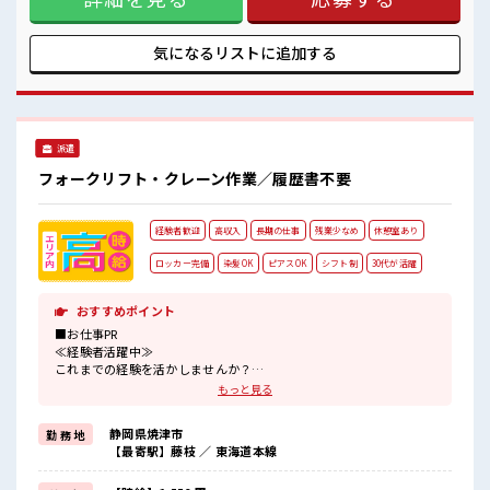
休憩室で自分タイム！
ともあります♪ ≪モチベーションもUP≫ 派手過ぎなければ髪
のんびりスマホチェック♪
型や髪色自由♪ (規定有)≪機能的な制服アリ≫ 制服があるの
で、 毎日の服装の悩み解消♪ ≪未経験の方も大カンゲイ≫ 新
気になるリストに
追加する
しいことにチャレンジするのは不安だけど、 しっかり働く環
境が整っています！ イチからスキルUP・ステップUP目指し
ていきましょう！ ≪様々なお仕事をご提案≫ 一人で悩まず気
軽に相談できる、 派遣のお仕事です！ ■職場の雰囲気 少人数
の職場でこじんまり。 職場の仲間との交流もできちゃうか
派遣
も？ 髪型にこだわりのあるアナタは必見！ 髪型自由な職場！
休憩室で自分タイム！ のんびりスマホチェック♪
フォークリフト・クレーン作業／履歴書不要
経験者歓迎
高収入
長期の仕事
残業少なめ
休憩室あり
ロッカー完備
染髪OK
ピアスOK
シフト制
30代が活躍
おすすめポイント
■お仕事PR
≪経験者活躍中≫
これまでの経験を活かしませんか？
ブランクがあっても大丈夫♪
もっと見る
経験はちょっとだけ…という方もOK！
≪無理なく働ける≫
静岡県焼津市
勤 務 地
場合によってはお願いすることもありますが、
【最寄駅】藤枝 ／ 東海道本線
残業はほとんどナシ！
≪髪型自由≫