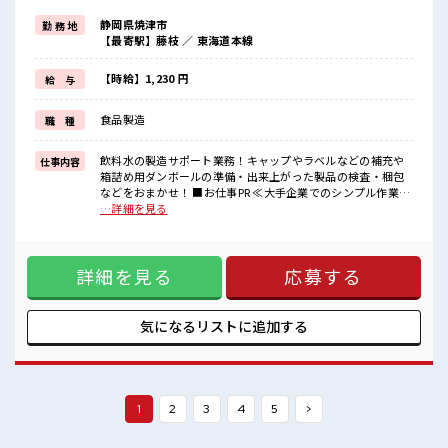
気の職場です。
静岡県焼津市
勤 務 地
高時給だからシッカリ稼ぎたい方にもオススメ！
【最寄駅】藤枝 ／ 東海道本線
駐車場完備、
制服もあり。
さらに、
【時給】1,230 円
給 与
制服のクリーニングは企業にて対応してもらえるので安心。
お金もかからすうれしいですね♪
食品製造
職 種
まずはお気軽にお問い合わせください。
お待ちしております♪
飲料水の製造サポート業務！キャップやラベルなどの補充や
仕事内容
■職場の雰囲気
箱詰め用ダンボールの準備・出来上がった製品の検査・梱包
20代～幅広い年代の方が活躍中！
などをおまかせ！ ■お仕事PR ≪大手企業でのシンプル作業で
キレイで明るい工場の職場です。
す≫ 作業が未経験の方でも大丈夫！ 慣れれば簡単なのでスム
…詳細を見る
空調も完備されているので年中カイテキに働くことができます！
ーズに進められますよ。 幅広い年代のスタッフさんが大勢活
居心地も働きやすさもバツグンですよ★
躍していてアットホームな雰囲気の職場です。 高時給だから
分からない事も聞きやすい環境なので安心です！
シッカリ稼ぎたい方にもオススメ！ 駐車場完備、 制服もあ
詳細を見る
応募する
り。 さらに、 制服のクリーニングは企業にて対応してもらえ
るので安心。 お金もかからすうれしいですね♪ まずはお気軽
にお問い合わせください。 お待ちしております♪ ■職場の雰
囲気 20代～幅広い年代の方が活躍中！ キレイで明るい工場の
気になるリストに
追加する
職場です。 空調も完備されているので年中カイテキに働くこ
とができます！ 居心地も働きやすさもバツグンですよ★ 分か
らない事も聞きやすい環境なので安心です！
1
2
3
4
5
>