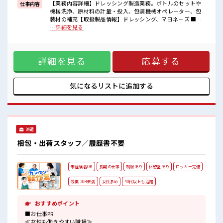
一人で悩まず気軽に相談できる、
【業務内容詳細】ドレッシング製造業務。ボトルのセットや
仕事内容
派遣のお仕事です！
機械洗浄、原材料の計量・投入、包装機械オペレーター、包
装材の補充【取扱製品情報】ドレッシング、マヨネーズ ■お
■職場の雰囲気
仕事PR ≪無理なくお給料に残業代を上乗せ≫ 残業は月20時間
…詳細を見る
明るすぎたり奇抜過ぎなければヘアカラーOK！
未満で、 ほどよく稼げます♪ ≪髪型自由≫ 基本的に髪色自由
休憩室完備でランチや休憩も充実しそう♪
で明るすぎたり奇抜でなければOKです！ (規定有)≪機能的な
持ち物が多いあなたにもぴったり☆
制服アリ≫ 制服があるので、 毎日の服装の悩み解消♪ ≪初め
ロッカー付き職場♪
詳細を見る
応募する
ての仕事だけど自分にもできそう≫ 新しいことにチャレンジ
するのは不安だけど、 しっかり働く環境が整っています！ イ
チからスキルUP・ステップUP目指していきましょう！ ≪
様々なお仕事をご提案≫ 一人で悩まず気軽に相談できる、 派
気になるリストに
追加する
遣のお仕事です！ ■職場の雰囲気 明るすぎたり奇抜過ぎなけ
ればヘアカラーOK！ 休憩室完備でランチや休憩も充実しそう
♪ 持ち物が多いあなたにもぴったり☆ ロッカー付き職場♪
派遣
梱包・出荷スタッフ／履歴書不要
未経験者OK
長期の仕事
制服あり
休憩室あり
ロッカー完備
残業 20H未満
女性多め
40代以上も活躍
おすすめポイント
■お仕事PR
≪女性も働きやすい職場≫