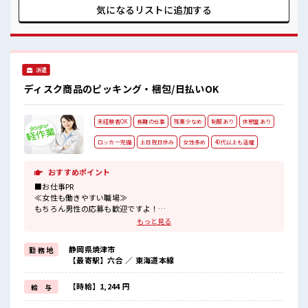
働く環境が整っています！ イチからスキルUP・ステップUP
気になるリストに
追加する
目指していきましょう！ ≪収入アップを目指せる≫ 高時給だ
らけの派遣のお仕事です！ ■職場の雰囲気 キバツ過ぎなけれ
ば髪色・髪型は自由！ あなたの個性を大事にできます♪ 20代
が多数活躍中！ 社会人経験が浅くてもOK！ ここから経験積
んでいきましょ！
派遣
ディスク商品のピッキング・梱包/日払いOK
未経験者OK
長期の仕事
残業少なめ
制服あり
休憩室あり
ロッカー完備
土日祝日休み
女性多め
40代以上も活躍
おすすめポイント
■お仕事PR
≪女性も働きやすい職場≫
もちろん男性の応募も歓迎ですよ！
≪無理なく働ける≫
もっと見る
場合によってはお願いすることもありますが、
残業はほとんどナシ！
静岡県焼津市
勤 務 地
≪週休2日制≫
【最寄駅】六合 ／ 東海道本線
週末は家族や友人と一緒にプライベート満喫！
≪ラクラク制服アリ≫
制服があるので、
【時給】1,244 円
給 与
毎日の服装の悩み解消♪
≪未経験でも活躍できる≫