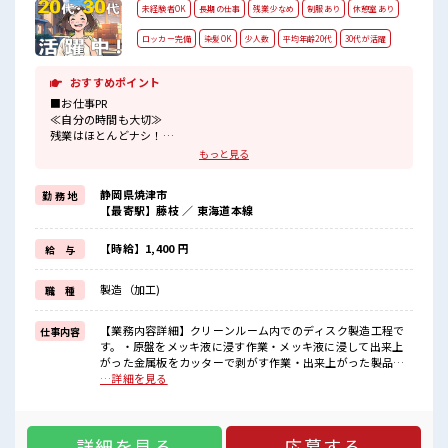
未経験者OK
長期の仕事
残業少なめ
制服あり
休憩室あり
ロッカー完備
染髪OK
少人数
平均年齢20代
30代が活躍
おすすめポイント
■お仕事PR
≪自分の時間も大切≫
残業はほとんどナシ！
場合によってはお願いすることもあります♪
もっと見る
≪モチベーションもUP≫
派手過ぎなければ髪型や髪色自由♪
静岡県焼津市
勤 務 地
(規定有)≪機能的な制服アリ≫
【最寄駅】藤枝 ／ 東海道本線
制服があるので、
毎日の服装の悩み解消♪
≪未経験の方も大カンゲイ≫
【時給】1,400 円
給 与
新しいことにチャレンジするのは不安だけど、
しっかり働く環境が整っています！
製造（加工)
職 種
イチからスキルUP・ステップUP目指していきましょう！
≪様々なお仕事をご提案≫
一人で悩まず気軽に相談できる、
【業務内容詳細】クリーンルーム内でのディスク製造工程で
仕事内容
派遣のお仕事です！
す。・原盤をメッキ液に浸す作業・メッキ液に浸して出来上
がった金属板をカッターで剥がす作業・出来上がった製品の
■職場の雰囲気
目視チェックチーム作業なので未経験でも安心！室温25℃の
…詳細を見る
少人数の職場でこじんまり。
快適なクリーンルーム冷暖房完備で一年中快適薬品の臭いは
職場の仲間との交流もできちゃうかも？
ほとんどなし作業中はマスク・手袋・保護メガネを着用【取
髪型にこだわりのあるアナタは必見！
扱製品情報】CDやDVDの製造会社 ■お仕事PR ≪自分の時間
髪型自由な職場！
詳細を見る
応募する
も大切≫ 残業はほとんどナシ！ 場合によってはお願いするこ