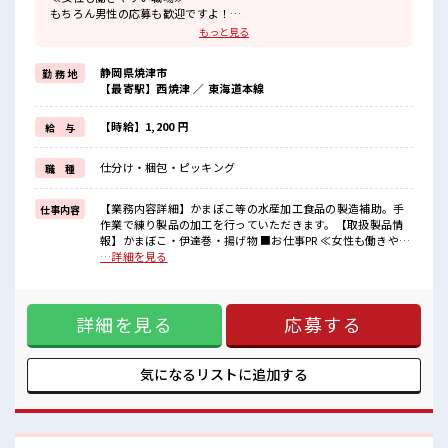
もちろん男性の応募も歓迎ですよ！
≪適度な残業でお給料UP≫
もっと見る
残業は月20時間未満で、
ほどよく稼げます♪
静岡県焼津市
勤 務 地
≪ラクラク制服アリ≫
【最寄駅】西焼津 ／ 東海道本線
制服があるので、
毎日の服装の悩み解消♪
≪未経験の方も大カンゲイ≫
【時給】1,200 円
給 与
新しいことにチャレンジするのは不安だけど、
しっかり働く環境が整っています！
仕分け・梱包・ピッキング
職 種
イチからスキルUP・ステップUP目指していきましょう！
≪自分に合った期間で働ける≫
福利厚生が整った派遣のお仕事です！
【業務内容詳細】かまぼこ等の水産加工食品の製造補助。手
仕事内容
作業で練り製品の加工を行っていただきます。【取扱製品情
■職場の雰囲気
報】かまぼこ・伊達巻・揚げ物 ■お仕事PR ≪女性も働きやす
女性が多い職場ですが男女は問いません！
い職場≫ もちろん男性の応募も歓迎ですよ！ ≪適度な残業で
…詳細を見る
応募お待ちしております！
お給料UP≫ 残業は月20時間未満で、 ほどよく稼げます♪ ≪
休憩室で楽しくランチ♪
ラクラク制服アリ≫ 制服があるので、 毎日の服装の悩み解消
時間があれば昼寝もしちゃおう！
♪ ≪未経験の方も大カンゲイ≫ 新しいことにチャレンジする
程よく残業あり！
詳細を見る
応募する
のは不安だけど、 しっかり働く環境が整っています！ イチか
らスキルUP・ステップUP目指していきましょう！ ≪自分に
合った期間で働ける≫ 福利厚生が整った派遣のお仕事です！
■職場の雰囲気 女性が多い職場ですが男女は問いません！ 応
気になるリストに
追加する
募お待ちしております！ 休憩室で楽しくランチ♪ 時間があれ
ば昼寝もしちゃおう！ 程よく残業あり！