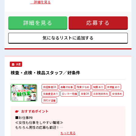
女性が多めの職場です♪
破棄すため所定の場所へ運搬。良品乾燥麺を商品にするた
…詳細を見る
派手すぎなければ多少のヘアカラーもOKなのはウレシイPoint☆
め、カップに投入するがカップにスムーズに投入出来るよう
一息つける休憩スペースもあります！
ラインで流れてくる乾燥麺の向きを目視でチェックし向きが
残業はほとんどありません！
おかしければ向きを直す。その他、各ラインで作業がしやす
詳細を見る
応募する
よう資材やケースの段取り作業を行う。冷凍スパゲティも同
様に冷凍前の製品に対し具材をライン上で手作業で入れてい
く。【取扱製品情報】即席麺・冷凍スパゲティ ■お仕事PR ≪
女性も働きやすい職場≫ もちろん男性の応募も歓迎ですよ！
気になるリストに
追加する
≪無理なく働ける≫ 場合によってはお願いすることもありま
すが、 残業はほとんどナシ！ ≪週休2日制≫ 週末は家族や友
人と一緒にプライベート満喫！ ≪髪型自由≫ 基本的に髪色自
由で明るすぎたり奇抜でなければOKです！ (規定有)制服があ
ると毎日の服選びに悩まずOK♪ ≪未経験でも活躍できる≫
派遣
新しいことにチャレンジするのは不安だけど、 しっかり働く
環境が整っています！ イチからスキルUP・ステップUP目指
検査・点検・検品スタッフ／好条件
していきましょう！ ■職場の雰囲気 女性が多めの職場です♪
派手すぎなければ多少のヘアカラーもOKなのはウレシイ
Point☆ 一息つける休憩スペースもあります！ 残業はほとん
未経験者OK
長期の仕事
残業少なめ
制服あり
休憩室あり
どありません！
社員食堂あり
ロッカー完備
染髪OK
土日祝日休み
女性多め
30代が活躍
おすすめポイント
■お仕事PR
≪女性も仕事をしやすい職場≫
もちろん男性の応募も歓迎！
≪プライベートが充実する≫
もっと見る