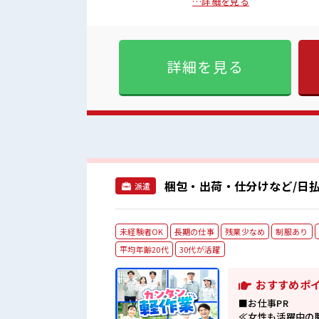
あり！ ≪女性も働きやすい職
…詳細を見る
入を希望される方にオススメ。
族や友人と一緒にプライベート
自由♪ (規定有)≪機能的な制服
囲気 女性が多い職場ですが男
詳細を見る
多少のヘアカラーもOKなのは
梱包・出荷・仕分けなど/日払
派遣
未経験者OK
長期の仕事
残業少なめ
制服あり
平均年齢20代
30代が活躍
おすすめポ
■お仕事PR
≪女性も活躍中の