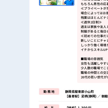
もちろん男性の応
≪プライベートが
場合によってはお
残業はほとんどナ
≪週休2日制≫
週末は家族や友人
制服があると毎日
≪初めての仕事だ
新しいことにチャ
しっかり働く環境
イチからスキルU
■職場の雰囲気
女性も活躍しやす
少人数の職場でこ
職場の仲間との交
20代の若い世代
勤 務 地
静岡県駿東郡小山町
【最寄駅】足柄(静岡) ／ 御
給 与
【時給】1,300 円