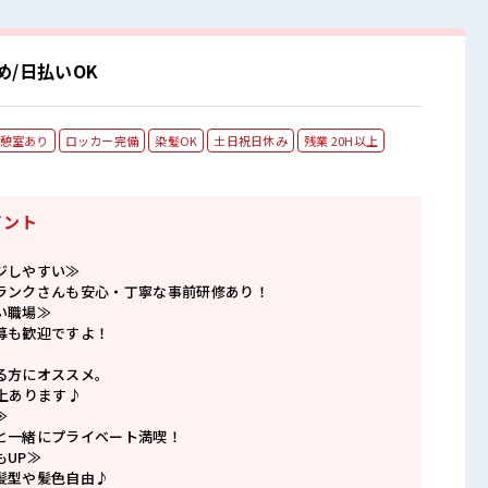
/日払いOK
憩室あり
ロッカー完備
染髪OK
土日祝日休み
残業 20H以上
イント
ジしやすい≫
ランクさんも安心・丁寧な事前研修あり！
い職場≫
募も歓迎ですよ！
る方にオススメ。
上あります♪
≫
と一緒にプライベート満喫！
もUP≫
髪型や髪色自由♪