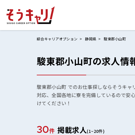
綜合キャリアオプション
静岡県
駿東郡小山町
駿東郡小山町の求人情
ホームにもど
お仕事検索
お気に入りリ
駿東郡小山町 でのお仕事探しならそうキャ
対応、全国各地に寮を完備しているので安
お問い合わせ
けてください！
30
掲載求人
ログイン
件
(1~20件)