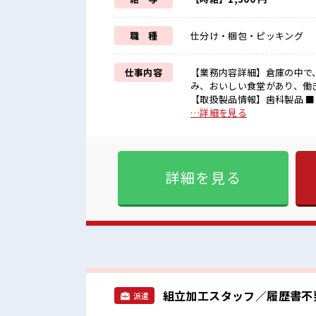
職 種
仕分け・梱包・ピッキング
仕事内容
【業務内容詳細】倉庫の中で
み、おいしい食堂があり、働
【取扱製品情報】歯科製品 ■お仕事PR ≪女性も活躍中の職場≫ もちろん男性の応募もOKです
よ！ ≪プライベートが充実す
…詳細を見る
んどナシ！ ≪週休2日制≫ 
服選びに悩まずOK♪ ≪初め
のは不安だけど、 しっかり働
ていきましょう！ ■職場の雰囲気 女性も活躍しやすい雰囲気の職場です！ 少人数の職場でこ
詳細を見る
じんまり。 職場の仲間との交
ある職場！
組立加工スタッフ／履歴書不
派遣