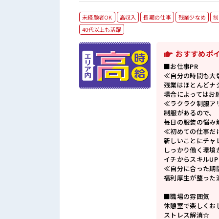
未経験者OK
高収入
長期の仕事
残業少なめ
制
40代以上も活躍
おすすめポ
■お仕事PR
≪自分の時間も大
残業はほとんどナ
場合によってはお
≪ラクラク制服ア
制服があるので、
毎日の服装の悩み
≪初めての仕事だ
新しいことにチャ
しっかり働く環境
イチからスキルU
≪自分に合った期
福利厚生が整った
■職場の雰囲気
休憩室で楽しくお
ストレス解消☆