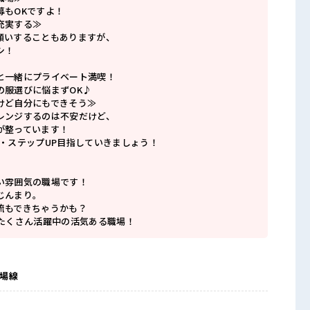
募もOKですよ！
充実する≫
願いすることもありますが、
シ！
と一緒にプライベート満喫！
の服選びに悩まずOK♪
けど自分にもできそう≫
レンジするのは不安だけど、
が整っています！
P・ステップUP目指していきましょう！
い雰囲気の職場です！
じんまり。
流もできちゃうかも？
がたくさん活躍中の活気ある職場！
殿場線