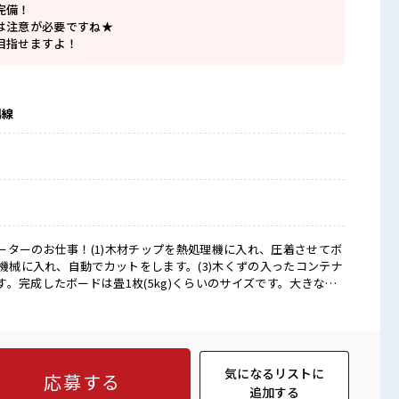
完備！
は注意が必要ですね★
目指せますよ！
場線
ーターのお仕事！(1)木材チップを熱処理機に入れ、圧着させてボ
を機械に入れ、自動でカットをします。(3)木くずの入ったコンテナ
。完成したボードは畳1枚(5kg)くらいのサイズです。大きなボ
ともありますが、ペアになって持っていただきます。【取扱製品情
る木質のパーティクルボードを製造。 ■お仕事PR ≪自
んどナシ！ 場合によってはお願いすることもあります♪ ≪ラク
で、 毎日の服装の悩み解消♪ ≪初めての仕事だけど自分にもで
レンジするのは不安だけど、 しっかり働く環境が整っています！
気になるリストに
応募する
UP目指していきましょう！ ≪自分に合った期間で働ける≫ 福利
追加する