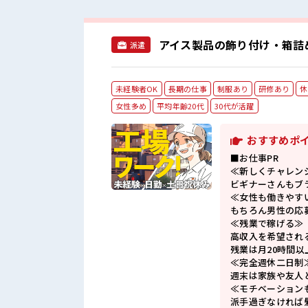
アイス製品の飾り付け・箱詰め
派遣
未経験者OK
長期の仕事
制服あり
研修あり
休
女性多め
平均年齢20代
30代が活躍
おすすめポ
■お仕事PR
≪新しくチャレン
ビギナーさんもブ
≪女性も働きやす
もちろん男性の応
≪残業で稼げる≫
高収入を希望され
残業は月20時間以
≪完全週休二日制
週末は家族や友人
≪モチベーション
派手過ぎなければ