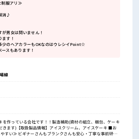
な制服アリ≫
解消♪
すが男女は問いません！
ります！
少のヘアカラーもOKなのはウレシイPoint☆
ペースもあります！
殿場線
キを作っている会社です！！製造補助(資材の組立、梱包、ケーキ
きます)【取扱製品情報】アイスクリーム、アイスケーキ ■お
しやすい≫ ビギナーさんもブランクさんも安心・丁寧な事前研修