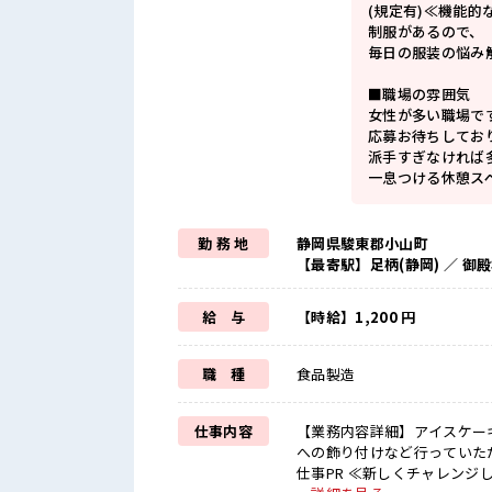
(規定有)≪機能的
制服があるので、
毎日の服装の悩み
■職場の雰囲気
女性が多い職場で
応募お待ちしてお
派手すぎなければ多
一息つける休憩ス
勤 務 地
静岡県駿東郡小山町
【最寄駅】足柄(静岡) ／ 御
給 与
【時給】1,200 円
職 種
食品製造
仕事内容
【業務内容詳細】アイスケー
への飾り付けなど行っていただ
仕事PR ≪新しくチャレンジ