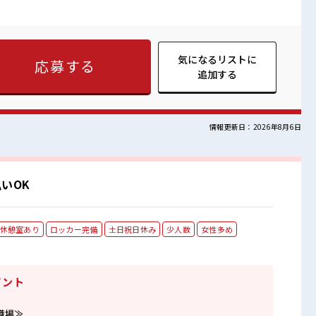
場≫ もちろん男性の応募も歓迎ですよ！ ≪残業で稼げる≫ 高収
 残業は月20時間以上あります♪ ≪完全週休二日制≫ 週末は家
満喫！ ≪モチベーションもUP≫ 派手過ぎなければ髪型や髪色
アリ≫ 制服があるので、 毎日の服装の悩み解消♪ ■職場の雰
女は問いません！ 応募お待ちしております！ 派手すぎなければ
気になるリストに
応募する
ウレシイPoint☆ 一息つける休憩スペースもあります！
追加する
情報更新日：2026年8月6日
いOK
休憩室あり
ロッカー完備
土日祝日休み
少人数
女性多め
イント
職場≫