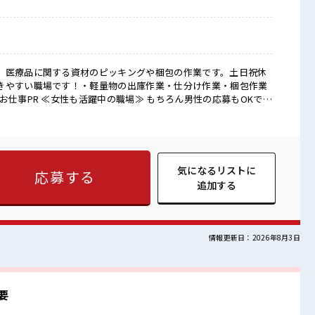
、医療品に関する資材のピッキングや梱包の作業です。土日祝休
きやすい職場です！・軽量物の出庫作業・仕分け作業・梱包作業
る≫ 場合によってはお願いすることもありますが、 残業はほと
週末は家族や友人と一緒にプライベート満喫！ 制服があると毎日の
ての仕事だけど自分にもできそう≫ 新しいことにチャレンジする
く環境が整っています！ イチからスキルUP・ステップUP目指し
気になるリストに
応募する
流もできちゃうかも？ 20代の若い世代がたくさん活躍中の活気
追加する
情報更新日：2026年8月3日
要