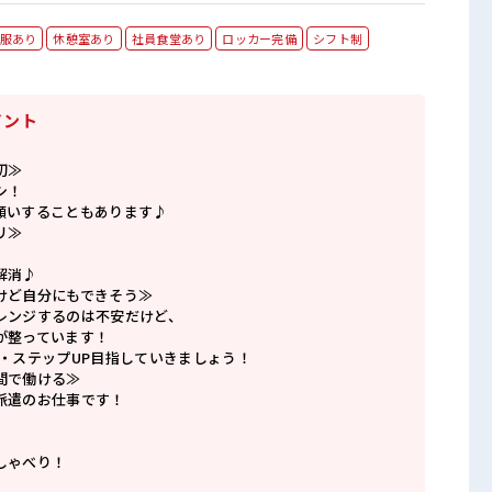
服あり
休憩室あり
社員食堂あり
ロッカー完備
シフト制
イント
切≫
シ！
願いすることもあります♪
リ≫
解消♪
けど自分にもできそう≫
レンジするのは不安だけど、
が整っています！
P・ステップUP目指していきましょう！
間で働ける≫
派遣のお仕事です！
しゃべり！