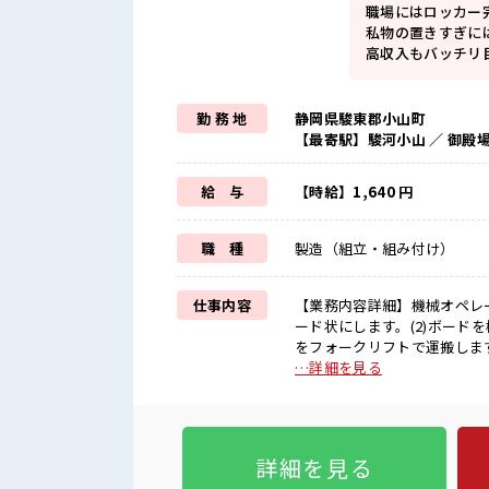
職場にはロッカー
私物の置きすぎに
高収入もバッチリ
勤 務 地
静岡県駿東郡小山町
【最寄駅】駿河小山 ／ 御殿
給 与
【時給】1,640 円
職 種
製造（組立・組み付け）
仕事内容
【業務内容詳細】機械オペレ
ード状にします。(2)ボード
をフォークリフトで運搬します
ード(10kg以下)を持つこ
…詳細を見る
報】家具やカラーボックスに使用され
分の時間も大切≫ 残業はほと
ラク制服アリ≫ 制服があるの
きそう≫ 新しいことにチャ
詳細を見る
イチからスキルUP・ステップ