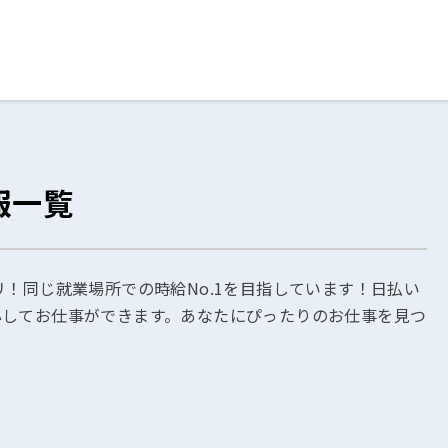
ログイン
閉じる
報一覧
る
スト
リ！同じ就業場所での時給No.1を目指しています！日払い
心してお仕事ができます。あなたにぴったりのお仕事を見つ