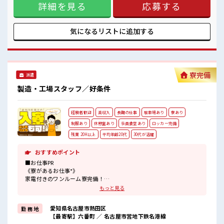
さらに食堂もあります！
詳細を見る
応募する
る方も大歓迎！ ここでさらにスキルUPしちゃいましょう★
コンビニは職場の目の前にあるのでらくちん♪
《制服無料*》 制服は無料で貸与されます！ 仕事用の服を自
お昼ご飯に困らないですね♪
分で用意する手間も無し！ 毎日使うものだからこそ、 無料で
利用できるのは嬉しいポイントですね！ ■職場の雰囲気 20
気になるリストに
追加する
代・30代の方カツヤク中★ 休憩室・ロッカー完備！ 休憩時間
にしっかりリフレッシュできます◎ さらに食堂もあります！
コンビニは職場の目の前にあるのでらくちん♪ お昼ご飯に困
らないですね♪
寮完備
派遣
製造・工場スタッフ／好条件
経験者歓迎
高収入
長期の仕事
駐車場あり
寮あり
制服あり
休憩室あり
社員食堂あり
ロッカー完備
残業 20H以上
平均年齢20代
30代が活躍
おすすめポイント
■お仕事PR
《寮があるお仕事*》
家電付きのワンルーム寮完備！
さらに寮費ほ補助3万円あり！
もっと見る
毎月の固定費を抑えられるのはうれしい♪
今までと違う場所で働いてみたい方や
愛知県名古屋市熱田区
勤 務 地
一人暮らしをはじめてみたい方などにもオススメ！
【最寄駅】六番町 ／ 名古屋市営地下鉄名港線
赴任時の交通費の支給もあります◎