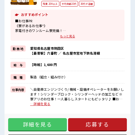
残業 20H以上
平均年齢20代
30代が活躍
おすすめポイント
■お仕事PR
《寮があるお仕事*》
家電付きのワンルーム寮完備！
さらに寮費ほ補助3万円あり！
もっと見る
毎月の固定費を抑えられるのはうれしい♪
今までと違う場所で働いてみたい方や
愛知県名古屋市熱田区
勤 務 地
一人暮らしをはじめてみたい方などにもオススメ！
【最寄駅】六番町 ／ 名古屋市営地下鉄名港線
赴任時の交通費の支給もあります◎
《マイカーでらくらく通勤*》
駐車場は無料で使えます！
【時給】1,600 円
給 与
車・バイク・自転車・電車通勤OK！
ご自身のライフスタイルに合わせた通勤方法を選べます！
製造（組立・組み付け）
職 種
《うれしい土日やすみ*》
前もって予定がたてやすい土日やすみ！
プライベートも充実しそう♪
＼自動車エンジンづくり/ 機械・設備オペレーターをお願いし
仕事内容
ます！シリンダーブロック・シリンダーヘッドの加工など ※
■職場の雰囲気
寮アリのお仕事！一人暮らしスタートにもピッタリ♪ ■お仕
20代・30代の方カツヤク中★
事PR 《寮があるお仕事*》 家電付きのワンルーム寮完備！ さ
…詳細を見る
休憩室・ロッカー完備！
らに寮費ほ補助3万円あり！ 毎月の固定費を抑えられるのはう
休憩時間にしっかりリフレッシュできます◎
れしい♪ 今までと違う場所で働いてみたい方や 一人暮らしを
さらに食堂もあります！
はじめてみたい方などにもオススメ！ 赴任時の交通費の支給
コンビニは職場の目の前にあるのでらくちん♪
詳細を見る
応募する
もあります◎ 《マイカーでらくらく通勤*》 駐車場は無料で
お昼ご飯に困らないですね♪
使えます！ 車・バイク・自転車・電車通勤OK！ ご自身のラ
#ryo
イフスタイルに合わせた通勤方法を選べます！ 《うれしい土