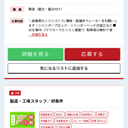
仕事用の服を自分で用意する手間も無し！
毎日使うものだからこそ、
製造（組立・組み付け）
職 種
無料で利用できるのは嬉しいポイントですね！
■職場の雰囲気
＼自動車エンジンづくり/ 機械・設備オペレーターをお願いし
仕事内容
20代・30代の方カツヤク中★
ます！シリンダーブロック・シリンダーヘッドの加工など ■
休憩室・ロッカー完備！
お仕事PR 《マイカーでらくらく通勤*》 駐車場は無料で使え
休憩時間にしっかりリフレッシュできます◎
ます！ 車・バイク・自転車・電車通勤OK！ ご自身のライフ
…詳細を見る
さらに食堂もあります！
スタイルに合わせた通勤方法を選べます！ 《経験をいかして
コンビニは職場の目の前にあるのでらくちん♪
働こう*》 ブランクのある方も大歓迎！ ここでさらにスキル
お昼ご飯に困らないですね♪
UPしちゃいましょう★ 《制服無料*》 制服は無料で貸与され
詳細を見る
応募する
ます！ 仕事用の服を自分で用意する手間も無し！ 毎日使うも
のだからこそ、 無料で利用できるのは嬉しいポイントです
ね！ ■職場の雰囲気 20代・30代の方カツヤク中★ 休憩室・
ロッカー完備！ 休憩時間にしっかりリフレッシュできます◎
気になるリストに
追加する
さらに食堂もあります！ コンビニは職場の目の前にあるので
らくちん♪ お昼ご飯に困らないですね♪
派遣
製造・工場スタッフ／好条件
経験者歓迎
高収入
長期の仕事
駐車場あり
制服あり
休憩室あり
社員食堂あり
ロッカー完備
残業 20H以上
平均年齢20代
30代が活躍