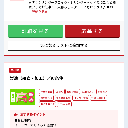
ます！シリンダーブロック・シリンダーヘッドの加工など ※
■職場の雰囲気
寮アリのお仕事！一人暮らしスタートにもピッタリ♪ ■お仕
20代・30代の方カツヤク中★
事PR 《寮があるお仕事*》 家電付きのワンルーム寮完備！ さ
…詳細を見る
休憩室・ロッカー完備！
らに寮費ほ補助3万円あり！ 毎月の固定費を抑えられるのはう
休憩時間にしっかりリフレッシュできます◎
れしい♪ 今までと違う場所で働いてみたい方や 一人暮らしを
さらに食堂もあります！
はじめてみたい方などにもオススメ！ 赴任時の交通費の支給
コンビニは職場の目の前にあるのでらくちん♪
詳細を見る
応募する
もあります◎ 《通勤らくらく*》 駐車場は無料で使えます！
お昼ご飯に困らないですね♪
車・バイク・自転車・電車通勤OK！ ご自身のライフスタイル
#ryo
に合わせた通勤方法を選べます！ 《経験をいかして働こう*》
ブランクのある方も大歓迎！ ここでさらにスキルUPしちゃい
気になるリストに
追加する
ましょう★ ■職場の雰囲気 20代・30代の方カツヤク中★ 休
憩室・ロッカー完備！ 休憩時間にしっかりリフレッシュでき
ます◎ さらに食堂もあります！ コンビニは職場の目の前にあ
るのでらくちん♪ お昼ご飯に困らないですね♪ #ryo
派遣
製造（組立・加工）／好条件
経験者歓迎
高収入
長期の仕事
駐車場あり
制服あり
休憩室あり
社員食堂あり
ロッカー完備
残業 20H以上
平均年齢20代
30代が活躍
おすすめポイント
■お仕事PR
《マイカーでらくらく通勤*》