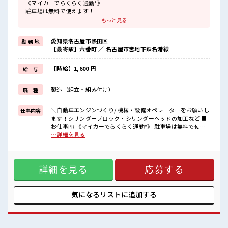
《マイカーでらくらく通勤*》
駐車場は無料で使えます！
車・バイク・自転車・電車通勤OK！
もっと見る
ご自身のライフスタイルに合わせた通勤方法を選べます！
《うれしい土日やすみ*》
愛知県名古屋市熱田区
勤 務 地
前もって予定がたてやすい土日やすみ！
【最寄駅】六番町 ／ 名古屋市営地下鉄名港線
プライベートも充実しそう♪
《経験をいかして働こう*》
ブランクのある方も大歓迎！
【時給】1,600 円
給 与
ここでさらにスキルUPしちゃいましょう★
《制服無料*》
製造（組立・組み付け）
職 種
制服は無料で貸与されます！
仕事用の服を自分で用意する手間も無し！
毎日使うものだからこそ、
＼自動車エンジンづくり/ 機械・設備オペレーターをお願いし
仕事内容
無料で利用できるのは嬉しいポイントですね！
ます！シリンダーブロック・シリンダーヘッドの加工など ■
お仕事PR 《マイカーでらくらく通勤*》 駐車場は無料で使え
■職場の雰囲気
ます！ 車・バイク・自転車・電車通勤OK！ ご自身のライフ
…詳細を見る
20代・30代の方カツヤク中★
スタイルに合わせた通勤方法を選べます！ 《うれしい土日や
休憩室・ロッカー完備！
すみ*》 前もって予定がたてやすい土日やすみ！ プライベー
休憩時間にしっかりリフレッシュできます◎
トも充実しそう♪ 《経験をいかして働こう*》 ブランクのあ
さらに食堂もあります！
詳細を見る
応募する
る方も大歓迎！ ここでさらにスキルUPしちゃいましょう★
コンビニは職場の目の前にあるのでらくちん♪
《制服無料*》 制服は無料で貸与されます！ 仕事用の服を自
お昼ご飯に困らないですね♪
分で用意する手間も無し！ 毎日使うものだからこそ、 無料で
利用できるのは嬉しいポイントですね！ ■職場の雰囲気 20
気になるリストに
追加する
代・30代の方カツヤク中★ 休憩室・ロッカー完備！ 休憩時間
にしっかりリフレッシュできます◎ さらに食堂もあります！
コンビニは職場の目の前にあるのでらくちん♪ お昼ご飯に困
らないですね♪