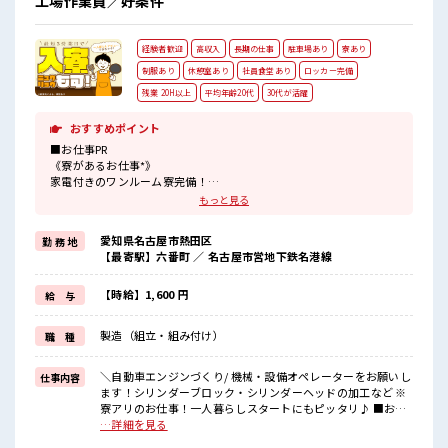
工場作業員／好条件
経験者歓迎
高収入
長期の仕事
駐車場あり
寮あり
制服あり
休憩室あり
社員食堂あり
ロッカー完備
残業 20H以上
平均年齢20代
30代が活躍
おすすめポイント
■お仕事PR
《寮があるお仕事*》
家電付きのワンルーム寮完備！
さらに寮費ほ補助3万円あり！
もっと見る
毎月の固定費を抑えられるのはうれしい♪
今までと違う場所で働いてみたい方や
愛知県名古屋市熱田区
勤 務 地
一人暮らしをはじめてみたい方などにもオススメ！
【最寄駅】六番町 ／ 名古屋市営地下鉄名港線
赴任時の交通費の支給もあります◎
《マイカーでらくらく通勤*》
駐車場は無料で使えます！
【時給】1,600 円
給 与
車・バイク・自転車・電車通勤OK！
ご自身のライフスタイルに合わせた通勤方法を選べます！
製造（組立・組み付け）
職 種
《うれしい土日やすみ*》
前もって予定がたてやすい土日やすみ！
プライベートも充実しそう♪
＼自動車エンジンづくり/ 機械・設備オペレーターをお願いし
仕事内容
ます！シリンダーブロック・シリンダーヘッドの加工など ※
■職場の雰囲気
寮アリのお仕事！一人暮らしスタートにもピッタリ♪ ■お仕
20代・30代の方カツヤク中★
事PR 《寮があるお仕事*》 家電付きのワンルーム寮完備！ さ
…詳細を見る
休憩室・ロッカー完備！
らに寮費ほ補助3万円あり！ 毎月の固定費を抑えられるのはう