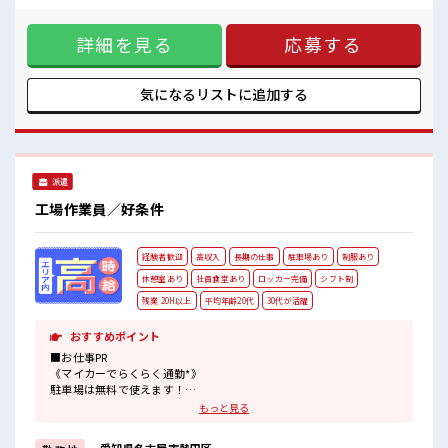
休憩時間にしっかりリフレッシュできます◎
れしい♪ 今までと違う場所で働いてみたい方や 一人暮らしを
さらに食堂もあります！
はじめてみたい方などにもオススメ！ 赴任時の交通費の支給
コンビニは職場の目の前にあるのでらくちん♪
詳細を見る
応募する
もあります◎ 《マイカーでらくらく通勤*》 駐車場は無料で
お昼ご飯に困らないですね♪
使えます！ 車・バイク・自転車・電車通勤OK！ ご自身のラ
#ryo
イフスタイルに合わせた通勤方法を選べます！ 《うれしい土
日やすみ*》 前もって予定がたてやすい土日やすみ！ プライ
気になるリストに
追加する
ベートも充実しそう♪ ■職場の雰囲気 20代・30代の方カツヤ
ク中★ 休憩室・ロッカー完備！ 休憩時間にしっかりリフレッ
シュできます◎ さらに食堂もあります！ コンビニは職場の目
の前にあるのでらくちん♪ お昼ご飯に困らないですね♪ #ryo
派遣
工場作業員／好条件
経験者歓迎
高収入
長期の仕事
駐車場あり
制服あり
休憩室あり
社員食堂あり
ロッカー完備
シフト制
残業 20H以上
平均年齢20代
30代が活躍
おすすめポイント
■お仕事PR
《マイカーでらくらく通勤*》
駐車場は無料で使えます！
車・バイク・自転車・電車通勤OK！
もっと見る
ご自身のライフスタイルに合わせた通勤方法を選べます！
《経験をいかして働こう*》