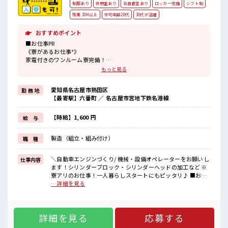
制服あり
休憩室あり
社員食堂あり
ロッカー完備
シフト制
残業 20H以上
平均年齢20代
30代が活躍
おすすめポイント
■お仕事PR
《寮があるお仕事*》
家電付きのワンルーム寮完備！
さらに寮費ほ補助3万円あり！
もっと見る
毎月の固定費を抑えられるのはうれしい♪
今までと違う場所で働いてみたい方や
愛知県名古屋市熱田区
勤 務 地
一人暮らしをはじめてみたい方などにもオススメ！
【最寄駅】六番町 ／ 名古屋市営地下鉄名港線
赴任時の交通費の支給もあります◎
《通勤らくらく*》
駐車場は無料で使えます！
【時給】1,600 円
給 与
車・バイク・自転車・電車通勤OK！
ご自身のライフスタイルに合わせた通勤方法を選べます！
製造（組立・組み付け）
職 種
《経験をいかして働こう*》
ブランクのある方も大歓迎！
ここでさらにスキルUPしちゃいましょう★
＼自動車エンジンづくり/ 機械・設備オペレーターをお願いし
仕事内容
ます！シリンダーブロック・シリンダーヘッドの加工など ※
■職場の雰囲気
寮アリのお仕事！一人暮らしスタートにもピッタリ♪ ■お仕
20代・30代の方カツヤク中★
事PR 《寮があるお仕事*》 家電付きのワンルーム寮完備！ さ
…詳細を見る
休憩室・ロッカー完備！
らに寮費ほ補助3万円あり！ 毎月の固定費を抑えられるのはう
休憩時間にしっかりリフレッシュできます◎
れしい♪ 今までと違う場所で働いてみたい方や 一人暮らしを
さらに食堂もあります！
はじめてみたい方などにもオススメ！ 赴任時の交通費の支給
コンビニは職場の目の前にあるのでらくちん♪
詳細を見る
応募する
もあります◎ 《通勤らくらく*》 駐車場は無料で使えます！
お昼ご飯に困らないですね♪
車・バイク・自転車・電車通勤OK！ ご自身のライフスタイル