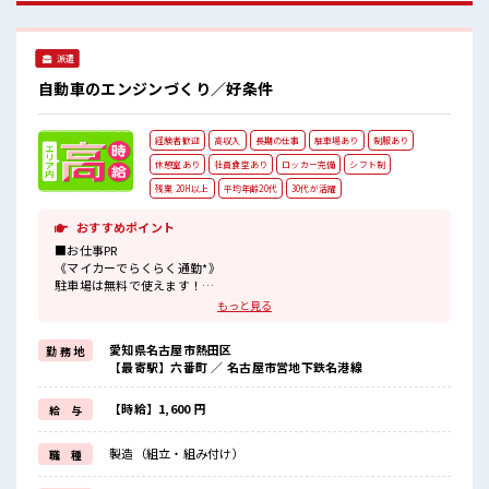
シュできます◎ さらに食堂もあります！ コンビニは職場の目
の前にあるのでらくちん♪ お昼ご飯に困らないですね♪ #ryo
派遣
自動車のエンジンづくり／好条件
経験者歓迎
高収入
長期の仕事
駐車場あり
制服あり
休憩室あり
社員食堂あり
ロッカー完備
シフト制
残業 20H以上
平均年齢20代
30代が活躍
おすすめポイント
■お仕事PR
《マイカーでらくらく通勤*》
駐車場は無料で使えます！
車・バイク・自転車・電車通勤OK！
もっと見る
ご自身のライフスタイルに合わせた通勤方法を選べます！
《経験をいかして働こう*》
愛知県名古屋市熱田区
勤 務 地
ブランクのある方も大歓迎！
【最寄駅】六番町 ／ 名古屋市営地下鉄名港線
ここでさらにスキルUPしちゃいましょう★
《制服無料*》
制服は無料で貸与されます！
【時給】1,600 円
給 与
仕事用の服を自分で用意する手間も無し！
毎日使うものだからこそ、
製造（組立・組み付け）
職 種
無料で利用できるのは嬉しいポイントですね！