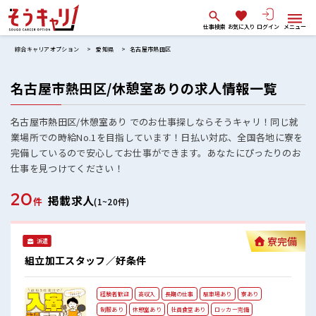
仕事検索
お気に入り
ログイン
メニュー
綜合キャリアオプション
愛知県
名古屋市熱田区
名古屋市熱田区/休憩室ありの求人情報一覧
名古屋市熱田区/休憩室あり でのお仕事探しならそうキャリ！同じ就
業場所での時給No.1を目指しています！日払い対応、全国各地に寮を
完備しているので安心してお仕事ができます。あなたにぴったりのお
仕事を見つけてください！
20
掲載求人
件
(1~20件)
寮完備
派遣
組立加工スタッフ／好条件
経験者歓迎
高収入
長期の仕事
駐車場あり
寮あり
制服あり
休憩室あり
社員食堂あり
ロッカー完備