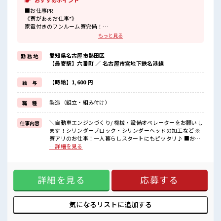
おすすめポイント
■お仕事PR
《寮があるお仕事*》
家電付きのワンルーム寮完備！
さらに寮費ほ補助3万円あり！
もっと見る
毎月の固定費を抑えられるのはうれしい♪
今までと違う場所で働いてみたい方や
愛知県名古屋市熱田区
勤 務 地
一人暮らしをはじめてみたい方などにもオススメ！
【最寄駅】六番町 ／ 名古屋市営地下鉄名港線
赴任時の交通費の支給もあります◎
《マイカーでらくらく通勤*》
駐車場は無料で使えます！
【時給】1,600 円
給 与
車・バイク・自転車・電車通勤OK！
ご自身のライフスタイルに合わせた通勤方法を選べます！
製造（組立・組み付け）
職 種
《うれしい土日やすみ*》
前もって予定がたてやすい土日やすみ！
プライベートも充実しそう♪
＼自動車エンジンづくり/ 機械・設備オペレーターをお願いし
仕事内容
ます！シリンダーブロック・シリンダーヘッドの加工など ※
■職場の雰囲気
寮アリのお仕事！一人暮らしスタートにもピッタリ♪ ■お仕
20代・30代の方カツヤク中★
事PR 《寮があるお仕事*》 家電付きのワンルーム寮完備！ さ
…詳細を見る
休憩室・ロッカー完備！
らに寮費ほ補助3万円あり！ 毎月の固定費を抑えられるのはう
休憩時間にしっかりリフレッシュできます◎
れしい♪ 今までと違う場所で働いてみたい方や 一人暮らしを
さらに食堂もあります！
はじめてみたい方などにもオススメ！ 赴任時の交通費の支給
コンビニは職場の目の前にあるのでらくちん♪
詳細を見る
応募する
もあります◎ 《マイカーでらくらく通勤*》 駐車場は無料で
お昼ご飯に困らないですね♪
使えます！ 車・バイク・自転車・電車通勤OK！ ご自身のラ
#ryo
イフスタイルに合わせた通勤方法を選べます！ 《うれしい土
日やすみ*》 前もって予定がたてやすい土日やすみ！ プライ
気になるリストに
追加する
ベートも充実しそう♪ ■職場の雰囲気 20代・30代の方カツヤ
ク中★ 休憩室・ロッカー完備！ 休憩時間にしっかりリフレッ