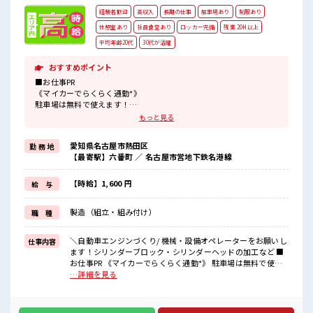
経験者歓迎
高収入
長期の仕事
駐車場あり
制服あり
休憩室あり
社員食堂あり
ロッカー完備
残業 20H以上
平均年齢20代
30代が活躍
おすすめポイント
■お仕事PR
《マイカーでらくらく通勤*》
駐車場は無料で使えます！
車・バイク・自転車・電車通勤OK！
もっと見る
ご自身のライフスタイルに合わせた通勤方法を選べます！
《うれしい土日やすみ*》
愛知県名古屋市熱田区
勤 務 地
前もって予定がたてやすい土日やすみ！
【最寄駅】六番町 ／ 名古屋市営地下鉄名港線
プライベートも充実しそう♪
《経験をいかして働こう*》
ブランクのある方も大歓迎！
【時給】1,600 円
給 与
ここでさらにスキルUPしちゃいましょう★
《制服無料*》
製造（組立・組み付け）
職 種
制服は無料で貸与されます！
仕事用の服を自分で用意する手間も無し！
毎日使うものだからこそ、
＼自動車エンジンづくり/ 機械・設備オペレーターをお願いし
仕事内容
無料で利用できるのは嬉しいポイントですね！
ます！シリンダーブロック・シリンダーヘッドの加工など ■
お仕事PR 《マイカーでらくらく通勤*》 駐車場は無料で使え
■職場の雰囲気
ます！ 車・バイク・自転車・電車通勤OK！ ご自身のライフ
…詳細を見る
20代・30代の方カツヤク中★
スタイルに合わせた通勤方法を選べます！ 《うれしい土日や
休憩室・ロッカー完備！
すみ*》 前もって予定がたてやすい土日やすみ！ プライベー
休憩時間にしっかりリフレッシュできます◎
トも充実しそう♪ 《経験をいかして働こう*》 ブランクのあ