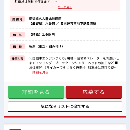
駐車場は無料で使えます！
車・バイク・自転車・電車通勤OK！
もっと見る
ご自身のライフスタイルに合わせた通勤方法を選べます！
《うれしい土日やすみ*》
愛知県名古屋市熱田区
勤 務 地
前もって予定がたてやすい土日やすみ！
【最寄駅】六番町 ／ 名古屋市営地下鉄名港線
プライベートも充実しそう♪
《経験をいかして働こう*》
ブランクのある方も大歓迎！
【時給】1,600 円
給 与
ここでさらにスキルUPしちゃいましょう★
《制服無料*》
製造（組立・組み付け）
職 種
制服は無料で貸与されます！
仕事用の服を自分で用意する手間も無し！
毎日使うものだからこそ、
＼自動車エンジンづくり/ 機械・設備オペレーターをお願いし
仕事内容
無料で利用できるのは嬉しいポイントですね！
ます！シリンダーブロック・シリンダーヘッドの加工など ■
お仕事PR 《マイカーでらくらく通勤*》 駐車場は無料で使え
■職場の雰囲気
ます！ 車・バイク・自転車・電車通勤OK！ ご自身のライフ
…詳細を見る
20代・30代の方カツヤク中★
スタイルに合わせた通勤方法を選べます！ 《うれしい土日や
休憩室・ロッカー完備！
すみ*》 前もって予定がたてやすい土日やすみ！ プライベー
休憩時間にしっかりリフレッシュできます◎
トも充実しそう♪ 《経験をいかして働こう*》 ブランクのあ
さらに食堂もあります！
詳細を見る
応募する
る方も大歓迎！ ここでさらにスキルUPしちゃいましょう★
コンビニは職場の目の前にあるのでらくちん♪
《制服無料*》 制服は無料で貸与されます！ 仕事用の服を自
お昼ご飯に困らないですね♪
分で用意する手間も無し！ 毎日使うものだからこそ、 無料で
利用できるのは嬉しいポイントですね！ ■職場の雰囲気 20
気になるリストに
追加する
代・30代の方カツヤク中★ 休憩室・ロッカー完備！ 休憩時間
にしっかりリフレッシュできます◎ さらに食堂もあります！
コンビニは職場の目の前にあるのでらくちん♪ お昼ご飯に困
らないですね♪