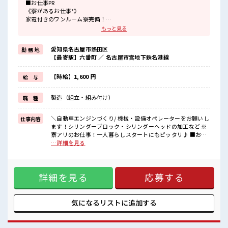
■お仕事PR
《寮があるお仕事*》
家電付きのワンルーム寮完備！
さらに寮費ほ補助3万円あり！
もっと見る
毎月の固定費を抑えられるのはうれしい♪
今までと違う場所で働いてみたい方や
愛知県名古屋市熱田区
勤 務 地
一人暮らしをはじめてみたい方などにもオススメ！
【最寄駅】六番町 ／ 名古屋市営地下鉄名港線
赴任時の交通費の支給もあります◎
《マイカーでらくらく通勤*》
駐車場は無料で使えます！
【時給】1,600 円
給 与
車・バイク・自転車・電車通勤OK！
ご自身のライフスタイルに合わせた通勤方法を選べます！
製造（組立・組み付け）
職 種
《うれしい土日やすみ*》
前もって予定がたてやすい土日やすみ！
プライベートも充実しそう♪
＼自動車エンジンづくり/ 機械・設備オペレーターをお願いし
仕事内容
ます！シリンダーブロック・シリンダーヘッドの加工など ※
■職場の雰囲気
寮アリのお仕事！一人暮らしスタートにもピッタリ♪ ■お仕
20代・30代の方カツヤク中★
事PR 《寮があるお仕事*》 家電付きのワンルーム寮完備！ さ
…詳細を見る
休憩室・ロッカー完備！
らに寮費ほ補助3万円あり！ 毎月の固定費を抑えられるのはう
休憩時間にしっかりリフレッシュできます◎
れしい♪ 今までと違う場所で働いてみたい方や 一人暮らしを
さらに食堂もあります！
はじめてみたい方などにもオススメ！ 赴任時の交通費の支給
コンビニは職場の目の前にあるのでらくちん♪
詳細を見る
応募する
もあります◎ 《マイカーでらくらく通勤*》 駐車場は無料で
お昼ご飯に困らないですね♪
使えます！ 車・バイク・自転車・電車通勤OK！ ご自身のラ
#ryo
イフスタイルに合わせた通勤方法を選べます！ 《うれしい土
日やすみ*》 前もって予定がたてやすい土日やすみ！ プライ
気になるリストに
追加する
ベートも充実しそう♪ ■職場の雰囲気 20代・30代の方カツヤ
ク中★ 休憩室・ロッカー完備！ 休憩時間にしっかりリフレッ
シュできます◎ さらに食堂もあります！ コンビニは職場の目