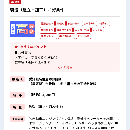
派遣
製造（組立・加工）／好条件
経験者歓迎
高収入
長期の仕事
駐車場あり
制服あり
休憩室あり
社員食堂あり
ロッカー完備
シフト制
残業 20H以上
平均年齢20代
30代が活躍
おすすめポイント
■お仕事PR
《マイカーでらくらく通勤*》
駐車場は無料で使えます！
車・バイク・自転車・電車通勤OK！
もっと見る
ご自身のライフスタイルに合わせた通勤方法を選べます！
《経験をいかして働こう*》
愛知県名古屋市熱田区
勤 務 地
ブランクのある方も大歓迎！
【最寄駅】六番町 ／ 名古屋市営地下鉄名港線
ここでさらにスキルUPしちゃいましょう★
《制服無料*》
制服は無料で貸与されます！
【時給】1,600 円
給 与
仕事用の服を自分で用意する手間も無し！
毎日使うものだからこそ、
製造（組立・組み付け）
職 種
無料で利用できるのは嬉しいポイントですね！
■職場の雰囲気
＼自動車エンジンづくり/ 機械・設備オペレーターをお願いし
仕事内容
20代・30代の方カツヤク中★
ます！シリンダーブロック・シリンダーヘッドの加工など ■
休憩室・ロッカー完備！
お仕事PR 《マイカーでらくらく通勤*》 駐車場は無料で使え