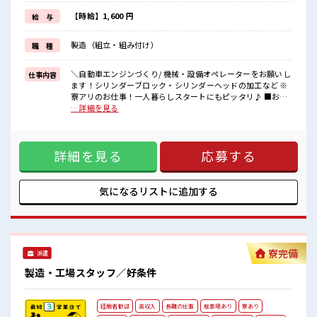
《マイカーでらくらく通勤*》
駐車場は無料で使えます！
【時給】1,600 円
給 与
車・バイク・自転車・電車通勤OK！
ご自身のライフスタイルに合わせた通勤方法を選べます！
製造（組立・組み付け）
職 種
《うれしい土日やすみ*》
前もって予定がたてやすい土日やすみ！
プライベートも充実しそう♪
＼自動車エンジンづくり/ 機械・設備オペレーターをお願いし
仕事内容
ます！シリンダーブロック・シリンダーヘッドの加工など ※
■職場の雰囲気
寮アリのお仕事！一人暮らしスタートにもピッタリ♪ ■お仕
20代・30代の方カツヤク中★
事PR 《寮があるお仕事*》 家電付きのワンルーム寮完備！ さ
…詳細を見る
休憩室・ロッカー完備！
らに寮費ほ補助3万円あり！ 毎月の固定費を抑えられるのはう
休憩時間にしっかりリフレッシュできます◎
れしい♪ 今までと違う場所で働いてみたい方や 一人暮らしを
さらに食堂もあります！
はじめてみたい方などにもオススメ！ 赴任時の交通費の支給
コンビニは職場の目の前にあるのでらくちん♪
詳細を見る
応募する
もあります◎ 《マイカーでらくらく通勤*》 駐車場は無料で
お昼ご飯に困らないですね♪
使えます！ 車・バイク・自転車・電車通勤OK！ ご自身のラ
#ryo
イフスタイルに合わせた通勤方法を選べます！ 《うれしい土
日やすみ*》 前もって予定がたてやすい土日やすみ！ プライ
気になるリストに
追加する
ベートも充実しそう♪ ■職場の雰囲気 20代・30代の方カツヤ
ク中★ 休憩室・ロッカー完備！ 休憩時間にしっかりリフレッ
シュできます◎ さらに食堂もあります！ コンビニは職場の目
の前にあるのでらくちん♪ お昼ご飯に困らないですね♪ #ryo
寮完備
派遣
製造・工場スタッフ／好条件
経験者歓迎
高収入
長期の仕事
駐車場あり
寮あり