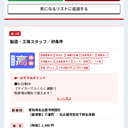
#ryo
に合わせた通勤方法を選べます！ 《経験をいかして働こう*》
ブランクのある方も大歓迎！ ここでさらにスキルUPしちゃい
気になるリストに
追加する
ましょう★ ■職場の雰囲気 20代・30代の方カツヤク中★ 休
憩室・ロッカー完備！ 休憩時間にしっかりリフレッシュでき
ます◎ さらに食堂もあります！ コンビニは職場の目の前にあ
るのでらくちん♪ お昼ご飯に困らないですね♪ #ryo
派遣
製造・工場スタッフ／好条件
経験者歓迎
高収入
長期の仕事
駐車場あり
制服あり
休憩室あり
社員食堂あり
ロッカー完備
シフト制
残業 20H以上
平均年齢20代
30代が活躍
おすすめポイント
■お仕事PR
《マイカーでらくらく通勤*》
駐車場は無料で使えます！
車・バイク・自転車・電車通勤OK！
もっと見る
ご自身のライフスタイルに合わせた通勤方法を選べます！
《経験をいかして働こう*》
愛知県名古屋市熱田区
勤 務 地
ブランクのある方も大歓迎！
【最寄駅】六番町 ／ 名古屋市営地下鉄名港線
ここでさらにスキルUPしちゃいましょう★
《制服無料*》
制服は無料で貸与されます！
【時給】1,600 円
給 与