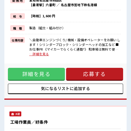
愛知県名古屋市熱田区
勤 務 地
ブランクのある方も大歓迎！
【最寄駅】六番町 ／ 名古屋市営地下鉄名港線
ここでさらにスキルUPしちゃいましょう★
《制服無料*》
制服は無料で貸与されます！
【時給】1,600 円
給 与
仕事用の服を自分で用意する手間も無し！
毎日使うものだからこそ、
製造（組立・組み付け）
職 種
無料で利用できるのは嬉しいポイントですね！
■職場の雰囲気
＼自動車エンジンづくり/ 機械・設備オペレーターをお願いし
仕事内容
20代・30代の方カツヤク中★
ます！シリンダーブロック・シリンダーヘッドの加工など ■
休憩室・ロッカー完備！
お仕事PR 《マイカーでらくらく通勤*》 駐車場は無料で使え
休憩時間にしっかりリフレッシュできます◎
ます！ 車・バイク・自転車・電車通勤OK！ ご自身のライフ
…詳細を見る
さらに食堂もあります！
スタイルに合わせた通勤方法を選べます！ 《経験をいかして
コンビニは職場の目の前にあるのでらくちん♪
働こう*》 ブランクのある方も大歓迎！ ここでさらにスキル
お昼ご飯に困らないですね♪
UPしちゃいましょう★ 《制服無料*》 制服は無料で貸与され
詳細を見る
応募する
ます！ 仕事用の服を自分で用意する手間も無し！ 毎日使うも
のだからこそ、 無料で利用できるのは嬉しいポイントです
ね！ ■職場の雰囲気 20代・30代の方カツヤク中★ 休憩室・
ロッカー完備！ 休憩時間にしっかりリフレッシュできます◎
気になるリストに
追加する
さらに食堂もあります！ コンビニは職場の目の前にあるので
らくちん♪ お昼ご飯に困らないですね♪
派遣
工場作業員／好条件