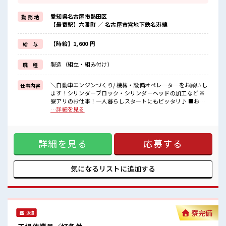
毎月の固定費を抑えられるのはうれしい♪
今までと違う場所で働いてみたい方や
愛知県名古屋市熱田区
勤 務 地
一人暮らしをはじめてみたい方などにもオススメ！
【最寄駅】六番町 ／ 名古屋市営地下鉄名港線
赴任時の交通費の支給もあります◎
《通勤らくらく*》
駐車場は無料で使えます！
【時給】1,600 円
給 与
車・バイク・自転車・電車通勤OK！
ご自身のライフスタイルに合わせた通勤方法を選べます！
製造（組立・組み付け）
職 種
《経験をいかして働こう*》
ブランクのある方も大歓迎！
ここでさらにスキルUPしちゃいましょう★
＼自動車エンジンづくり/ 機械・設備オペレーターをお願いし
仕事内容
ます！シリンダーブロック・シリンダーヘッドの加工など ※
■職場の雰囲気
寮アリのお仕事！一人暮らしスタートにもピッタリ♪ ■お仕
20代・30代の方カツヤク中★
事PR 《寮があるお仕事*》 家電付きのワンルーム寮完備！ さ
…詳細を見る
休憩室・ロッカー完備！
らに寮費ほ補助3万円あり！ 毎月の固定費を抑えられるのはう
休憩時間にしっかりリフレッシュできます◎
れしい♪ 今までと違う場所で働いてみたい方や 一人暮らしを
さらに食堂もあります！
はじめてみたい方などにもオススメ！ 赴任時の交通費の支給
コンビニは職場の目の前にあるのでらくちん♪
詳細を見る
応募する
もあります◎ 《通勤らくらく*》 駐車場は無料で使えます！
お昼ご飯に困らないですね♪
車・バイク・自転車・電車通勤OK！ ご自身のライフスタイル
#ryo
に合わせた通勤方法を選べます！ 《経験をいかして働こう*》
ブランクのある方も大歓迎！ ここでさらにスキルUPしちゃい
気になるリストに
追加する
ましょう★ ■職場の雰囲気 20代・30代の方カツヤク中★ 休
憩室・ロッカー完備！ 休憩時間にしっかりリフレッシュでき
ます◎ さらに食堂もあります！ コンビニは職場の目の前にあ
るのでらくちん♪ お昼ご飯に困らないですね♪ #ryo
寮完備
派遣