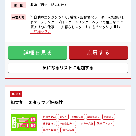
ご自身のライフスタイルに合わせた通勤方法を選べます！
製造（組立・組み付け）
職 種
《経験をいかして働こう*》
ブランクのある方も大歓迎！
ここでさらにスキルUPしちゃいましょう★
＼自動車エンジンづくり/ 機械・設備オペレーターをお願いし
仕事内容
ます！シリンダーブロック・シリンダーヘッドの加工など ※
■職場の雰囲気
寮アリのお仕事！一人暮らしスタートにもピッタリ♪ ■お仕
20代・30代の方カツヤク中★
事PR 《寮があるお仕事*》 家電付きのワンルーム寮完備！ さ
…詳細を見る
休憩室・ロッカー完備！
らに寮費ほ補助3万円あり！ 毎月の固定費を抑えられるのはう
休憩時間にしっかりリフレッシュできます◎
れしい♪ 今までと違う場所で働いてみたい方や 一人暮らしを
さらに食堂もあります！
はじめてみたい方などにもオススメ！ 赴任時の交通費の支給
コンビニは職場の目の前にあるのでらくちん♪
詳細を見る
応募する
もあります◎ 《通勤らくらく*》 駐車場は無料で使えます！
お昼ご飯に困らないですね♪
車・バイク・自転車・電車通勤OK！ ご自身のライフスタイル
#ryo
に合わせた通勤方法を選べます！ 《経験をいかして働こう*》
ブランクのある方も大歓迎！ ここでさらにスキルUPしちゃい
気になるリストに
追加する
ましょう★ ■職場の雰囲気 20代・30代の方カツヤク中★ 休
憩室・ロッカー完備！ 休憩時間にしっかりリフレッシュでき
ます◎ さらに食堂もあります！ コンビニは職場の目の前にあ
るのでらくちん♪ お昼ご飯に困らないですね♪ #ryo
派遣
組立加工スタッフ／好条件
経験者歓迎
高収入
長期の仕事
駐車場あり
制服あり
休憩室あり
社員食堂あり
ロッカー完備
残業 20H以上
平均年齢20代
30代が活躍