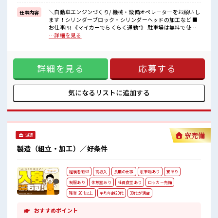
■職場の雰囲気
＼自動車エンジンづくり/ 機械・設備オペレーターをお願いし
仕事内容
20代・30代の方カツヤク中★
ます！シリンダーブロック・シリンダーヘッドの加工など ■
休憩室・ロッカー完備！
お仕事PR 《マイカーでらくらく通勤*》 駐車場は無料で使え
休憩時間にしっかりリフレッシュできます◎
ます！ 車・バイク・自転車・電車通勤OK！ ご自身のライフ
…詳細を見る
さらに食堂もあります！
スタイルに合わせた通勤方法を選べます！ 《経験をいかして
コンビニは職場の目の前にあるのでらくちん♪
働こう*》 ブランクのある方も大歓迎！ ここでさらにスキル
お昼ご飯に困らないですね♪
UPしちゃいましょう★ 《制服無料*》 制服は無料で貸与され
詳細を見る
応募する
ます！ 仕事用の服を自分で用意する手間も無し！ 毎日使うも
のだからこそ、 無料で利用できるのは嬉しいポイントです
ね！ ■職場の雰囲気 20代・30代の方カツヤク中★ 休憩室・
ロッカー完備！ 休憩時間にしっかりリフレッシュできます◎
気になるリストに
追加する
さらに食堂もあります！ コンビニは職場の目の前にあるので
らくちん♪ お昼ご飯に困らないですね♪
寮完備
派遣
製造（組立・加工）／好条件
経験者歓迎
高収入
長期の仕事
駐車場あり
寮あり
制服あり
休憩室あり
社員食堂あり
ロッカー完備
残業 20H以上
平均年齢20代
30代が活躍
おすすめポイント