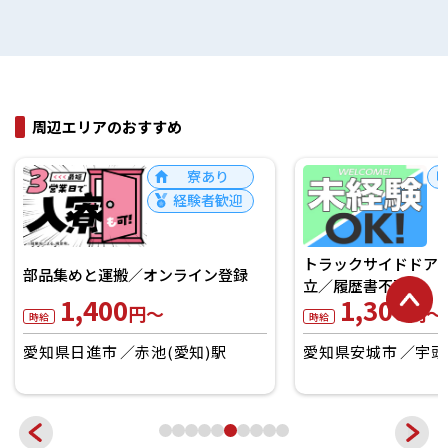
周辺エリアのおすすめ
未経験者OK
トラックサイドドアの板組付け・組
航空機部品の穴あけ
立／履歴書不要
搬/日払いOK
1,300
1,600
円～
円～
時給
時給
愛知県安城市
宇頭駅
愛知県弥富市
金山