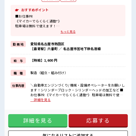
おすすめポイント
■お仕事PR
《マイカーでらくらく通勤*》
駐車場は無料で使えます！
車・バイク・自転車・電車通勤OK！
もっと見る
ご自身のライフスタイルに合わせた通勤方法を選べます！
《うれしい土日やすみ*》
愛知県名古屋市熱田区
勤 務 地
前もって予定がたてやすい土日やすみ！
【最寄駅】六番町 ／ 名古屋市営地下鉄名港線
プライベートも充実しそう♪
《経験をいかして働こう*》
ブランクのある方も大歓迎！
【時給】1,600 円
給 与
ここでさらにスキルUPしちゃいましょう★
《制服無料*》
製造（組立・組み付け）
職 種
制服は無料で貸与されます！
仕事用の服を自分で用意する手間も無し！
毎日使うものだからこそ、
＼自動車エンジンづくり/ 機械・設備オペレーターをお願いし
仕事内容
無料で利用できるのは嬉しいポイントですね！
ます！シリンダーブロック・シリンダーヘッドの加工など ■
お仕事PR 《マイカーでらくらく通勤*》 駐車場は無料で使え
■職場の雰囲気
ます！ 車・バイク・自転車・電車通勤OK！ ご自身のライフ
…詳細を見る
20代・30代の方カツヤク中★
スタイルに合わせた通勤方法を選べます！ 《うれしい土日や
休憩室・ロッカー完備！
すみ*》 前もって予定がたてやすい土日やすみ！ プライベー
休憩時間にしっかりリフレッシュできます◎
トも充実しそう♪ 《経験をいかして働こう*》 ブランクのあ
さらに食堂もあります！
詳細を見る
応募する
る方も大歓迎！ ここでさらにスキルUPしちゃいましょう★
コンビニは職場の目の前にあるのでらくちん♪
《制服無料*》 制服は無料で貸与されます！ 仕事用の服を自
お昼ご飯に困らないですね♪
分で用意する手間も無し！ 毎日使うものだからこそ、 無料で
利用できるのは嬉しいポイントですね！ ■職場の雰囲気 20
気になるリストに
追加する