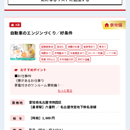
代・30代の方カツヤク中★ 休憩室・ロッカー完備！ 休憩時間
にしっかりリフレッシュできます◎ さらに食堂もあります！
コンビニは職場の目の前にあるのでらくちん♪ お昼ご飯に困
らないですね♪
寮完備
派遣
自動車のエンジンづくり／好条件
経験者歓迎
高収入
長期の仕事
駐車場あり
寮あり
制服あり
休憩室あり
社員食堂あり
ロッカー完備
シフト制
残業 20H以上
平均年齢20代
30代が活躍
おすすめポイント
■お仕事PR
《寮があるお仕事*》
家電付きのワンルーム寮完備！
さらに寮費ほ補助3万円あり！
もっと見る
毎月の固定費を抑えられるのはうれしい♪
今までと違う場所で働いてみたい方や
愛知県名古屋市熱田区
勤 務 地
一人暮らしをはじめてみたい方などにもオススメ！
【最寄駅】六番町 ／ 名古屋市営地下鉄名港線
赴任時の交通費の支給もあります◎
《通勤らくらく*》
駐車場は無料で使えます！
【時給】1,600 円
給 与
車・バイク・自転車・電車通勤OK！
ご自身のライフスタイルに合わせた通勤方法を選べます！
製造（組立・組み付け）