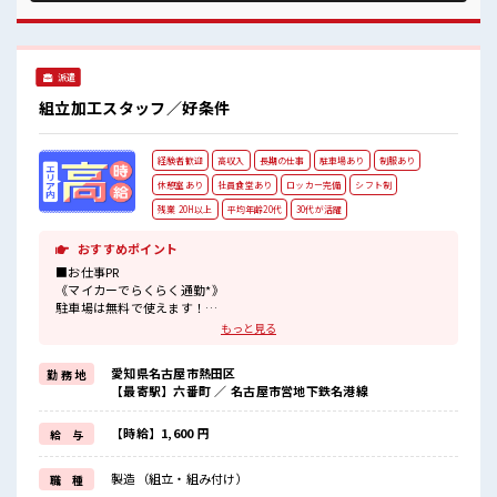
にしっかりリフレッシュできます◎ さらに食堂もあります！
コンビニは職場の目の前にあるのでらくちん♪ お昼ご飯に困
らないですね♪
派遣
組立加工スタッフ／好条件
経験者歓迎
高収入
長期の仕事
駐車場あり
制服あり
休憩室あり
社員食堂あり
ロッカー完備
シフト制
残業 20H以上
平均年齢20代
30代が活躍
おすすめポイント
■お仕事PR
《マイカーでらくらく通勤*》
駐車場は無料で使えます！
車・バイク・自転車・電車通勤OK！
もっと見る
ご自身のライフスタイルに合わせた通勤方法を選べます！
《経験をいかして働こう*》
愛知県名古屋市熱田区
勤 務 地
ブランクのある方も大歓迎！
【最寄駅】六番町 ／ 名古屋市営地下鉄名港線
ここでさらにスキルUPしちゃいましょう★
《制服無料*》
制服は無料で貸与されます！
【時給】1,600 円
給 与
仕事用の服を自分で用意する手間も無し！
毎日使うものだからこそ、
製造（組立・組み付け）
職 種
無料で利用できるのは嬉しいポイントですね！