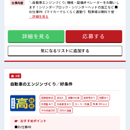
■職場の雰囲気
＼自動車エンジンづくり/ 機械・設備オペレーターをお願いし
仕事内容
20代・30代の方カツヤク中★
ます！シリンダーブロック・シリンダーヘッドの加工など ■
休憩室・ロッカー完備！
お仕事PR 《マイカーでらくらく通勤*》 駐車場は無料で使え
休憩時間にしっかりリフレッシュできます◎
ます！ 車・バイク・自転車・電車通勤OK！ ご自身のライフ
…詳細を見る
さらに食堂もあります！
スタイルに合わせた通勤方法を選べます！ 《経験をいかして
コンビニは職場の目の前にあるのでらくちん♪
働こう*》 ブランクのある方も大歓迎！ ここでさらにスキル
お昼ご飯に困らないですね♪
UPしちゃいましょう★ 《制服無料*》 制服は無料で貸与され
詳細を見る
応募する
ます！ 仕事用の服を自分で用意する手間も無し！ 毎日使うも
のだからこそ、 無料で利用できるのは嬉しいポイントです
ね！ ■職場の雰囲気 20代・30代の方カツヤク中★ 休憩室・
ロッカー完備！ 休憩時間にしっかりリフレッシュできます◎
気になるリストに
追加する
さらに食堂もあります！ コンビニは職場の目の前にあるので
らくちん♪ お昼ご飯に困らないですね♪
派遣
自動車のエンジンづくり／好条件
経験者歓迎
高収入
長期の仕事
駐車場あり
制服あり
休憩室あり
社員食堂あり
ロッカー完備
残業 20H以上
平均年齢20代
30代が活躍
おすすめポイント
■お仕事PR