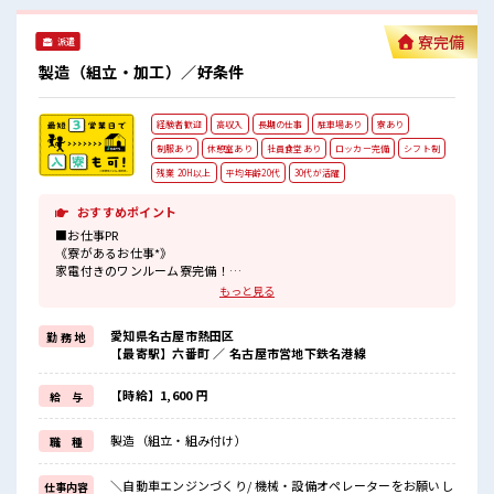
の前にあるのでらくちん♪ お昼ご飯に困らないですね♪ #ryo
寮完備
派遣
製造（組立・加工）／好条件
経験者歓迎
高収入
長期の仕事
駐車場あり
寮あり
制服あり
休憩室あり
社員食堂あり
ロッカー完備
シフト制
残業 20H以上
平均年齢20代
30代が活躍
おすすめポイント
■お仕事PR
《寮があるお仕事*》
家電付きのワンルーム寮完備！
さらに寮費ほ補助3万円あり！
もっと見る
毎月の固定費を抑えられるのはうれしい♪
今までと違う場所で働いてみたい方や
愛知県名古屋市熱田区
勤 務 地
一人暮らしをはじめてみたい方などにもオススメ！
【最寄駅】六番町 ／ 名古屋市営地下鉄名港線
赴任時の交通費の支給もあります◎
《通勤らくらく*》
駐車場は無料で使えます！
【時給】1,600 円
給 与
車・バイク・自転車・電車通勤OK！
ご自身のライフスタイルに合わせた通勤方法を選べます！
製造（組立・組み付け）
職 種
《経験をいかして働こう*》
ブランクのある方も大歓迎！
ここでさらにスキルUPしちゃいましょう★
＼自動車エンジンづくり/ 機械・設備オペレーターをお願いし
仕事内容