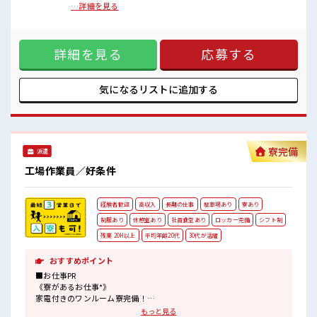
休憩時間にしっかりリフレッシュできます◎
ます！ 車・バイク・自転車・電車通勤OK！ ご自身のライフ
…詳細を見る
さらに食堂もあります！
スタイルに合わせた通勤方法を選べます！ 《経験をいかして
コンビニは職場の目の前にあるのでらくちん♪
働こう*》 ブランクのある方も大歓迎！ ここでさらにスキル
お昼ご飯に困らないですね♪
UPしちゃいましょう★ 《制服無料*》 制服は無料で貸与され
詳細を見る
応募する
ます！ 仕事用の服を自分で用意する手間も無し！ 毎日使うも
のだからこそ、 無料で利用できるのは嬉しいポイントです
ね！ ■職場の雰囲気 20代・30代の方カツヤク中★ 休憩室・
ロッカー完備！ 休憩時間にしっかりリフレッシュできます◎
気になるリストに
追加する
さらに食堂もあります！ コンビニは職場の目の前にあるので
らくちん♪ お昼ご飯に困らないですね♪
寮完備
派遣
工場作業員／好条件
経験者歓迎
高収入
長期の仕事
駐車場あり
寮あり
制服あり
休憩室あり
社員食堂あり
ロッカー完備
シフト制
残業 20H以上
平均年齢20代
30代が活躍
おすすめポイント
■お仕事PR
《寮があるお仕事*》
家電付きのワンルーム寮完備！
さらに寮費ほ補助3万円あり！
もっと見る