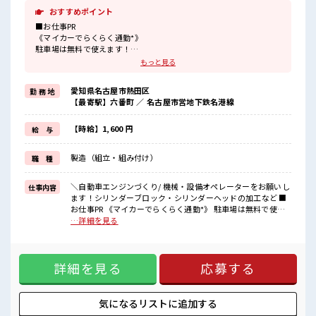
おすすめポイント
■お仕事PR
《マイカーでらくらく通勤*》
駐車場は無料で使えます！
車・バイク・自転車・電車通勤OK！
もっと見る
ご自身のライフスタイルに合わせた通勤方法を選べます！
《うれしい土日やすみ*》
愛知県名古屋市熱田区
勤 務 地
前もって予定がたてやすい土日やすみ！
【最寄駅】六番町 ／ 名古屋市営地下鉄名港線
プライベートも充実しそう♪
《経験をいかして働こう*》
ブランクのある方も大歓迎！
【時給】1,600 円
給 与
ここでさらにスキルUPしちゃいましょう★
《制服無料*》
製造（組立・組み付け）
職 種
制服は無料で貸与されます！
仕事用の服を自分で用意する手間も無し！
毎日使うものだからこそ、
＼自動車エンジンづくり/ 機械・設備オペレーターをお願いし
仕事内容
無料で利用できるのは嬉しいポイントですね！
ます！シリンダーブロック・シリンダーヘッドの加工など ■
お仕事PR 《マイカーでらくらく通勤*》 駐車場は無料で使え
■職場の雰囲気
ます！ 車・バイク・自転車・電車通勤OK！ ご自身のライフ
…詳細を見る
20代・30代の方カツヤク中★
スタイルに合わせた通勤方法を選べます！ 《うれしい土日や
休憩室・ロッカー完備！
すみ*》 前もって予定がたてやすい土日やすみ！ プライベー
休憩時間にしっかりリフレッシュできます◎
トも充実しそう♪ 《経験をいかして働こう*》 ブランクのあ
さらに食堂もあります！
詳細を見る
応募する
る方も大歓迎！ ここでさらにスキルUPしちゃいましょう★
コンビニは職場の目の前にあるのでらくちん♪
《制服無料*》 制服は無料で貸与されます！ 仕事用の服を自
お昼ご飯に困らないですね♪
分で用意する手間も無し！ 毎日使うものだからこそ、 無料で
利用できるのは嬉しいポイントですね！ ■職場の雰囲気 20
気になるリストに
追加する
代・30代の方カツヤク中★ 休憩室・ロッカー完備！ 休憩時間