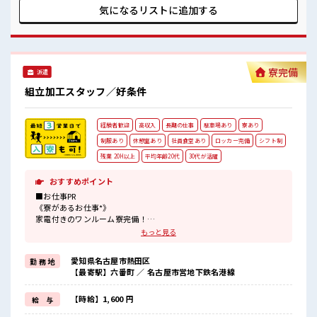
日やすみ*》 前もって予定がたてやすい土日やすみ！ プライ
気になるリストに
追加する
ベートも充実しそう♪ ■職場の雰囲気 20代・30代の方カツヤ
ク中★ 休憩室・ロッカー完備！ 休憩時間にしっかりリフレッ
シュできます◎ さらに食堂もあります！ コンビニは職場の目
の前にあるのでらくちん♪ お昼ご飯に困らないですね♪ #ryo
寮完備
派遣
組立加工スタッフ／好条件
経験者歓迎
高収入
長期の仕事
駐車場あり
寮あり
制服あり
休憩室あり
社員食堂あり
ロッカー完備
シフト制
残業 20H以上
平均年齢20代
30代が活躍
おすすめポイント
■お仕事PR
《寮があるお仕事*》
家電付きのワンルーム寮完備！
さらに寮費ほ補助3万円あり！
もっと見る
毎月の固定費を抑えられるのはうれしい♪
今までと違う場所で働いてみたい方や
愛知県名古屋市熱田区
勤 務 地
一人暮らしをはじめてみたい方などにもオススメ！
【最寄駅】六番町 ／ 名古屋市営地下鉄名港線
赴任時の交通費の支給もあります◎
《通勤らくらく*》
駐車場は無料で使えます！
【時給】1,600 円
給 与
車・バイク・自転車・電車通勤OK！