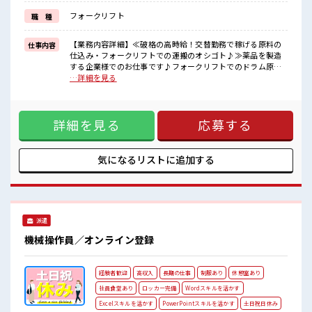
しっかり働く環境が整っています！
フォークリフト
職 種
イチからスキルUP・ステップUP目指していきましょう！
≪様々なお仕事をご提案≫
一人で悩まず気軽に相談できる、
【業務内容詳細】≪破格の高時給！交替勤務で稼げる原料の
仕事内容
派遣のお仕事です！
仕込み・フォークリフトでの運搬のオシゴト♪≫薬品を製造
する企業様でのお仕事です♪フォークリフトでのドラム原料
■職場の雰囲気
の仕込み、攪拌、充填、窯の洗浄、フォークリフトでの運
…詳細を見る
“コジンマリ”が好きな方にもお勧め！！
搬 機械オペレーター業務をお任せします。指導体制が整っ
少人数の職場です♪
ているので未経験から安心してスタート可能。【取扱製品情
派手すぎなければ多少のヘアカラーもOKなのはウレシイPoint☆
報】薬品 ■お仕事PR ≪プライベートが充実する≫ 場合によっ
休憩室で楽しくおしゃべり！
詳細を見る
応募する
てはお願いすることもありますが、 残業はほとんどナシ！ ≪
ストレス解消☆
髪色自由で自分らしく働く≫ 明るすぎたり奇抜でなければ基
本的に自由！ (規定有)≪動きやすい制服アリ≫ 制服があるの
で、 毎日の服装の悩み解消♪ ≪未経験OKの仕事≫ 新しいこ
気になるリストに
追加する
とにチャレンジするのは不安だけど、 しっかり働く環境が整
っています！ イチからスキルUP・ステップUP目指していき
ましょう！ ≪様々なお仕事をご提案≫ 一人で悩まず気軽に相
談できる、 派遣のお仕事です！ ■職場の雰囲気 “コジンマ
リ”が好きな方にもお勧め！！ 少人数の職場です♪ 派手すぎ
派遣
なければ多少のヘアカラーもOKなのはウレシイPoint☆ 休憩
室で楽しくおしゃべり！ ストレス解消☆
機械操作員／オンライン登録
経験者歓迎
高収入
長期の仕事
制服あり
休憩室あり
社員食堂あり
ロッカー完備
Wordスキルを活かす
Excelスキルを活かす
PowerPointスキルを活かす
土日祝日休み