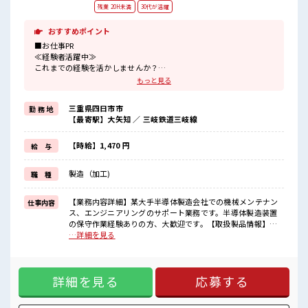
残業 20H未満
30代が活躍
おすすめポイント
■お仕事PR
≪経験者活躍中≫
これまでの経験を活かしませんか？
ブランクがあっても大丈夫♪
もっと見る
経験はちょっとだけ…という方もOK！
≪1日1時間程の残業で収入アップ≫
三重県四日市市
勤 務 地
残業は月20時間未満で、
【最寄駅】大矢知 ／ 三岐鉄道三岐線
ほどよく稼げます♪
≪土日祝休のお仕事≫
家族や友人と一緒にプライベート満喫！
【時給】1,470 円
給 与
≪ラクラク制服アリ≫
制服があるので、
製造（加工)
職 種
毎日の服装の悩み解消♪
≪自分に合った期間で働ける≫
福利厚生が整った派遣のお仕事です！
【業務内容詳細】某大手半導体製造会社での機械メンテナン
仕事内容
ス、エンジニアリングのサポート業務です。半導体製造装置
■職場の雰囲気
の保守作業経験ありの方、大歓迎です。【取扱製品情報】半
休憩室で楽しくランチ♪
導体工場メンテナンス ■お仕事PR ≪経験者活躍中≫ これまで
…詳細を見る
時間があれば昼寝もしちゃおう！
の経験を活かしませんか？ ブランクがあっても大丈夫♪ 経験
ロッカーあり！
はちょっとだけ…という方もOK！ ≪1日1時間程の残業で収
安心してお仕事に集中♪
入アップ≫ 残業は月20時間未満で、 ほどよく稼げます♪ ≪土
残業も1日1H程度あるので給料の上乗せも期待できそう！
詳細を見る
応募する
日祝休のお仕事≫ 家族や友人と一緒にプライベート満喫！ ≪
ラクラク制服アリ≫ 制服があるので、 毎日の服装の悩み解消
♪ ≪自分に合った期間で働ける≫ 福利厚生が整った派遣のお