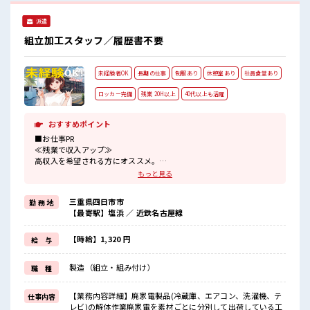
度あるので給料の上乗せも期待できそう！
派遣
組立加工スタッフ／履歴書不要
未経験者OK
長期の仕事
制服あり
休憩室あり
社員食堂あり
ロッカー完備
残業 20H以上
40代以上も活躍
おすすめポイント
■お仕事PR
≪残業で収入アップ≫
高収入を希望される方にオススメ。
残業は月20時間以上あります♪
もっと見る
≪動きやすい制服アリ≫
制服があるので、
三重県四日市市
勤 務 地
毎日の服装の悩み解消♪
【最寄駅】塩浜 ／ 近鉄名古屋線
≪未経験でも活躍できる≫
新しいことにチャレンジするのは不安だけど、
しっかり働く環境が整っています！
【時給】1,320 円
給 与
イチからスキルUP・ステップUP目指していきましょう！
≪収入アップを目指せる≫
製造（組立・組み付け）
職 種
高時給だらけの派遣のお仕事です！
■職場の雰囲気
【業務内容詳細】廃家電製品(冷蔵庫、エアコン、洗濯機、テ
仕事内容
休憩室で楽しくランチ♪
レビ)の解体作業廃家電を素材ごとに分別して出荷している工