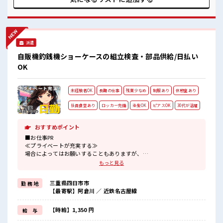
型は自由！ あなたの個性を大事にできます♪ 休憩室で自分タ
イム！ のんびりスマホチェック♪ 残業がしっかりあるお仕
事！
派遣
自販機釣銭機ショーケースの組立検査・部品供給/日払い
OK
未経験者OK
長期の仕事
残業少なめ
制服あり
休憩室あり
社員食堂あり
ロッカー完備
染髪OK
ピアスOK
30代が活躍
おすすめポイント
■お仕事PR
≪プライベートが充実する≫
場合によってはお願いすることもありますが、
残業はほとんどナシ！
もっと見る
≪ヘアカラーOKで自由な雰囲気の職場≫
明るすぎたり奇抜でなければ基本的に自由！
三重県四日市市
勤 務 地
(規定有)≪機能的な制服アリ≫
【最寄駅】阿倉川 ／ 近鉄名古屋線
制服があるので、
毎日の服装の悩み解消♪
≪初めての仕事だけど自分にもできそう≫
【時給】1,350 円
給 与
新しいことにチャレンジするのは不安だけど、