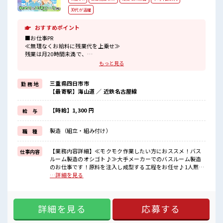
30代が活躍
おすすめポイント
■お仕事PR
≪無理なくお給料に残業代を上乗せ≫
残業は月20時間未満で、
ほどよく稼げます♪
もっと見る
≪土日祝休のお仕事≫
家族や友人と一緒にプライベート満喫！
三重県四日市市
勤 務 地
≪髪色自由で自分らしく働く≫
【最寄駅】海山道 ／ 近鉄名古屋線
明るすぎたり奇抜でなければ基本的に自由！
(規定有)≪動きやすい制服アリ≫
制服があるので、
【時給】1,300 円
給 与
毎日の服装の悩み解消♪
≪初めての仕事だけど自分にもできそう≫
製造（組立・組み付け）
職 種
新しいことにチャレンジするのは不安だけど、
しっかり働く環境が整っています！
イチからスキルUP・ステップUP目指していきましょう！
【業務内容詳細】≪モクモク作業したい方におススメ！バス
仕事内容
ルーム製造のオシゴト♪≫大手メーカーでのバスルーム製造
■職場の雰囲気
のお仕事です！原料を注入し成型する工程をお任せ♪1人黙々
キバツ過ぎなければ髪色・髪型は自由！
と作業されたい方、ライン工程で作業されたい方は大歓迎。
…詳細を見る
あなたの個性を大事にできます♪
丁寧な研修があるので安心してスタートできます。【取扱製
20代の若い世代がたくさん活躍中の活気ある職場！
品情報】バスルーム ■お仕事PR ≪無理なくお給料に残業代を
休憩室完備でランチや休憩も充実しそう♪
上乗せ≫ 残業は月20時間未満で、 ほどよく稼げます♪ ≪土日
詳細を見る
応募する
祝休のお仕事≫ 家族や友人と一緒にプライベート満喫！ ≪髪
色自由で自分らしく働く≫ 明るすぎたり奇抜でなければ基本
的に自由！ (規定有)≪動きやすい制服アリ≫ 制服があるの