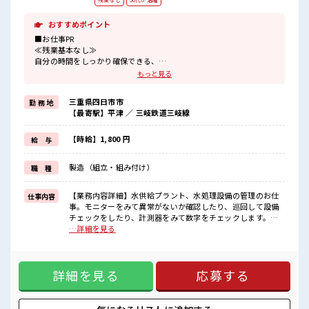
おすすめポイント
■お仕事PR
≪残業基本なし≫
自分の時間をしっかり確保できる、
残業基本ナシのお仕事♪
もっと見る
オンとオフをきっちり切り替えたい方にオススメ！
制服があると毎日の服選びに悩まずOK♪
三重県四日市市
勤 務 地
≪初めての仕事だけど自分にもできそう≫
【最寄駅】平津 ／ 三岐鉄道三岐線
新しいことにチャレンジするのは不安だけど、
しっかり働く環境が整っています！
イチからスキルUP・ステップUP目指していきましょう！
【時給】1,800 円
給 与
≪様々なお仕事をご提案≫
一人で悩まず気軽に相談できる、
製造（組立・組み付け）
職 種
派遣のお仕事です！
■職場の雰囲気
【業務内容詳細】水供給プラント、水処理設備の管理のお仕
仕事内容
休憩室完備でランチや休憩も充実しそう♪
事。モニターをみて異常がないか確認したり、巡回して設備
職場にはロッカー完備！
チェックをしたり、計測器をみて数字をチェックします。チ
私物の置きすぎには注意が必要ですね★
ェックした内容、数字をPCに入力します。【取扱製品情報】
…詳細を見る
残業は基本ないので定時でサクッと帰宅OK！
水供給プラント(半導体工場内) ■お仕事PR ≪残業基本なし≫
自分の時間をしっかり確保できる、 残業基本ナシのお仕事♪
オンとオフをきっちり切り替えたい方にオススメ！ 制服があ
詳細を見る
応募する
ると毎日の服選びに悩まずOK♪ ≪初めての仕事だけど自分に
もできそう≫ 新しいことにチャレンジするのは不安だけど、
しっかり働く環境が整っています！ イチからスキルUP・ステ
ップUP目指していきましょう！ ≪様々なお仕事をご提案≫ 一