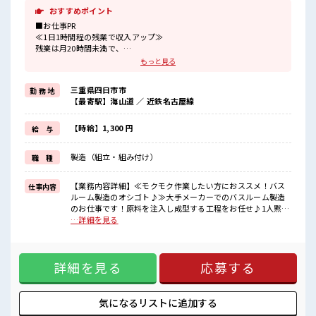
おすすめポイント
■お仕事PR
≪1日1時間程の残業で収入アップ≫
残業は月20時間未満で、
ほどよく稼げます♪
もっと見る
≪週休2日制≫
週末は家族や友人と一緒にプライベート満喫！
三重県四日市市
勤 務 地
≪髪色自由で自分らしく働く≫
【最寄駅】海山道 ／ 近鉄名古屋線
明るすぎたり奇抜でなければ基本的に自由！
(規定有)≪ラクラク制服アリ≫
制服があるので、
【時給】1,300 円
給 与
毎日の服装の悩み解消♪
≪未経験OKの仕事≫
製造（組立・組み付け）
職 種
新しいことにチャレンジするのは不安だけど、
しっかり働く環境が整っています！
イチからスキルUP・ステップUP目指していきましょう！
【業務内容詳細】≪モクモク作業したい方におススメ！バス
仕事内容
ルーム製造のオシゴト♪≫大手メーカーでのバスルーム製造
■職場の雰囲気
のお仕事です！原料を注入し成型する工程をお任せ♪1人黙々
髪型・髪色自由♪
と作業されたい方、ライン工程で作業されたい方は大歓迎。
…詳細を見る
派手過ぎなければOKだから、
丁寧な研修があるので安心してスタートできます。【取扱製
モチベーションもUP！
品情報】バスルーム ■お仕事PR ≪1日1時間程の残業で収入ア
20代が多数活躍中！
ップ≫ 残業は月20時間未満で、 ほどよく稼げます♪ ≪週休2
社会人経験が浅くてもOK！
詳細を見る
応募する
日制≫ 週末は家族や友人と一緒にプライベート満喫！ ≪髪色
ここから経験積んでいきましょ！
自由で自分らしく働く≫ 明るすぎたり奇抜でなければ基本的
に自由！ (規定有)≪ラクラク制服アリ≫ 制服があるので、 毎
日の服装の悩み解消♪ ≪未経験OKの仕事≫ 新しいことにチ
気になるリストに
追加する
ャレンジするのは不安だけど、 しっかり働く環境が整ってい