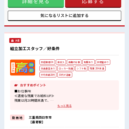
詳細を見る
応募する
食堂・売店・休憩室もあり♪
担当者がしっかりサポートします！ ここからスキル・ステッ
#ryo
プUPしていきましょう↑↑ さらに正社員が目指せちゃいま
す！ ＼マイカーでらくらく通勤/ 車・バイク・自転車での通
気になるリストに
追加する
勤OK！ 駐車場代は無料です★ ■職場の雰囲気 20代・30代の
方が活躍中の職場！ アットホームな雰囲気の職場なのですぐ
に馴染んで活躍できそう！ サポートもバッチリだから未経験
からでも安心してスタートできますよ！ 食堂・売店・休憩室
もあり♪ #ryo
派遣
組立加工スタッフ／好条件
未経験者OK
高収入
長期の仕事
制服あり
休憩室あり
社員食堂あり
ロッカー完備
シフト制
残業 20H未満
平均年齢20代
30代が活躍
おすすめポイント
■お仕事PR
≪適度な残業でお給料UP≫
残業は月20時間未満で、
ほどよく稼げます♪
もっと見る
≪動きやすい制服アリ≫
制服があるので、
三重県四日市市
勤 務 地
毎日の服装の悩み解消♪
【最寄駅】
≪未経験OKの仕事≫
新しいことにチャレンジするのは不安だけど、