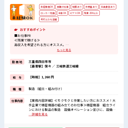
未経験者OK
長期の仕事
制服あり
休憩室あり
社員食堂あり
ロッカー完備
染髪OK
ピアスOK
残業 20H以上
40代以上も活躍
おすすめポイント
■お仕事PR
≪残業で稼げる≫
高収入を希望される方にオススメ。
残業は月20時間以上あります♪
もっと見る
≪モチベーションもUP≫
派手過ぎなければ髪型や髪色自由♪
三重県四日市市
勤 務 地
(規定有)≪ラクラク制服アリ≫
【最寄駅】保々 ／ 三岐鉄道三岐線
制服があるので、
毎日の服装の悩み解消♪
≪未経験OKの仕事≫
【時給】1,260 円
給 与
新しいことにチャレンジするのは不安だけど、
しっかり働く環境が整っています！
製造（組立・組み付け）
職 種
イチからスキルUP・ステップUP目指していきましょう！
≪収入アップを目指せる≫
高時給だらけの派遣のお仕事です！
【業務内容詳細】≪モクモクと作業したい方におススメ！大
仕事内容
手企業で精密機器の組み立てのお仕事≫精密機器 組立ライ
■職場の雰囲気
ンにおける製品の製造 設備オペレーション並びに、設備点
明るすぎたり奇抜過ぎなければヘアカラーOK！
検、設備保守、メンテナンス、及び付随業務⇒小さい物だと
…詳細を見る
休憩時間にゆっくりできるスペース完備！
手の平サイズの部品を電動ドライバーでネジ締めたり、手作
持ち物が多いあなたにもぴったり☆
業での組付け後、検査機にかけてボタンを押す。最終、組み
ロッカー付き職場♪
付けから検査までを1人で行います。2人～3人のグループで回