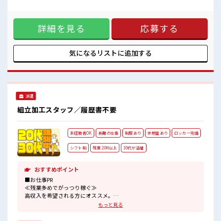
バス、
付け、 テープ巻、 ピッキング作業なので、 未経験の方もスグ
車がOK！
に活躍できそう♪ 自分にも出来るかなと不安な方も大丈夫！
駅チカなので通勤もラクラク♪
社員さんが近くについてくれて丁寧に教えていただけるので
キレイな職場は社員食堂、
詳細を見る
応募する
安心してくださいね！ 大手企業様でのお仕事なので働く環境
売店、
や設備もバツグン◎とってもキレイな職場は空調が完備され
カフェスペース、
ているので年中カイテキ！ メニュー豊富でおいしいと評判の3
ATM完備！
階建ての食堂や売店、 カフェスペースもあります！ ■職場の
気になるリストに
追加する
ロッカー、
雰囲気 20～30代が活躍中！ 通勤は電車、 バス、 車がOK！ 駅
休憩室もあります！
チカなので通勤もラクラク♪ キレイな職場は社員食堂、 売
整った環境でお仕事始めてみませんか？
店、 カフェスペース、 ATM完備！ ロッカー、 休憩室もあり
ます！ 整った環境でお仕事始めてみませんか？
派遣
組立加工スタッフ／履歴書不要
未経験者OK
長期の仕事
制服あり
休憩室あり
ロッカー完備
シフト制
残業 20H以上
30代が活躍
おすすめポイント
■お仕事PR
≪残業多めでがっつり稼ぐ≫
高収入を希望される方にオススメ。
残業は月20時間以上あります♪
もっと見る
≪動きやすい制服アリ≫
制服があるので、