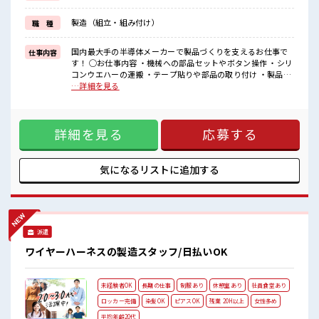
送迎ありで通勤らくらく♪
無料駐車場完備でマイカー通勤可能◯
製造（組立・組み付け）
職 種
徒歩1分圏内にバス停もあります！
<制服アリ>
国内最大手の半導体メーカーで製品づくりを支えるお仕事で
仕事内容
毎日の服装選びに迷う必要ナシ◎
す！ ◯お仕事内容 ・機械への部品セットやボタン操作 ・シリ
コンウエハーの運搬 ・テープ貼りや部品の取り付け ・製品の
■職場の雰囲気
目視検査や顕微鏡検査 ・品質チェックや測定 ・製造データの
…詳細を見る
＼30代男性多数活躍中/
確認や機械の簡単な設定 ◎おすすめポイント◎ ・手順書に沿
分からない事も聞きやすい&静かで落ち着いた雰囲気の職場です！
って進めるので未経験の方も安心！ ・コツコツモクモク作業
冷暖房完備で年中快適に働ける！
が好きな方にぴったり♪ ・クリーンルーム内での勤務だから
食堂・売店・自販機完備で社外に出なくても充実◎休憩室&ロッカー
詳細を見る
応募する
一年中快適！ ・半導体の知識や技術が身につき手に職をつけ
あり！
られます！ ・経験を積むとオペレーターからマシンキーパー
#ryo
やラインエンジニアへステップアップ可能！ ・スキルアップ
に応じて時給アップも目指せます！ ※寮アリのお仕事！一人
気になるリストに
追加する
暮らしスタートにもピッタリ♪ ■お仕事PR ＼未経験OK/ わか
らないことも聞きやすい環境♪ <寮費0円◎家電付き> 生活費
抑えられて他の事に使える♪ 近くにはスーパー・コンビニ・
駅もあります！ 駐車場完備！ <残業で稼げる> 収入UPが叶え
られます☆ <仕事がしやすい環境が整ってる> 送迎ありで通勤
派遣
らくらく♪ 無料駐車場完備でマイカー通勤可能◯ 徒歩1分圏
内にバス停もあります！ <制服アリ> 毎日の服装選びに迷う必
ワイヤーハーネスの製造スタッフ/日払いOK
要ナシ◎ ■職場の雰囲気 ＼30代男性多数活躍中/ 分からない
事も聞きやすい&静かで落ち着いた雰囲気の職場です！ 冷暖
房完備で年中快適に働ける！ 食堂・売店・自販機完備で社外
未経験者OK
長期の仕事
制服あり
休憩室あり
社員食堂あり
に出なくても充実◎休憩室&ロッカーあり！ #ryo
ロッカー完備
染髪OK
ピアスOK
残業 20H以上
女性多め
平均年齢20代