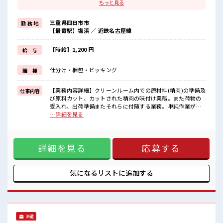
残業基本ナシのお仕事♪
もっと見る
オンとオフをきっちり切り替えたい方にオススメ！
≪経験者優遇≫
三重県四日市市
勤 務 地
これまでの経験を活かしませんか？
【最寄駅】塩浜 ／ 近鉄名古屋線
ブランクがあっても大丈夫♪
経験はちょっとだけ…という方もOK！
制服があると毎日の服選びに悩まずOK♪
【時給】1,200 円
給 与
≪自分に向いている仕事が探せる≫
困った事などがあれば、
仕分け・梱包・ピッキング
職 種
担当がしっかりサポートします！
■職場の雰囲気
【業務内容詳細】クリーンルーム内での原材料(精肉)の準備及
仕事内容
しっかり休める休憩室あり！
び原料カット、カットされた精肉の味付け業務。また荷物の
オンオフの切替もできちゃう！
受入れ、出荷準備またそれらに付随する業務。単純作業が多
持ち物が多いあなたにもぴったり☆
く、すぐ覚えられます。【取扱製品情報】鶏肉(スーパーに並
…詳細を見る
ロッカー付き職場♪
ぶ) ■お仕事PR ≪NO残業≫ 時間をしっかり確保できる、 残
あなたのスキルを活かしませんか？
業基本ナシのお仕事♪ オンとオフをきっちり切り替えたい方
にオススメ！ ≪経験者優遇≫ これまでの経験を活かしません
詳細を見る
応募する
か？ ブランクがあっても大丈夫♪ 経験はちょっとだけ…とい
う方もOK！ 制服があると毎日の服選びに悩まずOK♪ ≪自分
に向いている仕事が探せる≫ 困った事などがあれば、 担当が
しっかりサポートします！ ■職場の雰囲気 しっかり休める休
気になるリストに
追加する
憩室あり！ オンオフの切替もできちゃう！ 持ち物が多いあな
たにもぴったり☆ ロッカー付き職場♪ あなたのスキルを活か
しませんか？
派遣