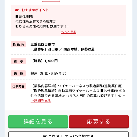
おすすめポイント
■お仕事PR
≪女性も活躍できる職場≫
もちろん男性の応募も歓迎です！
≪残業で稼げる≫
もっと見る
高収入を希望される方にオススメ。
残業は月20時間以上あります♪
三重県四日市市
勤 務 地
≪髪色自由で自分らしく働く≫
【最寄駅】四日市 ／ 関西本線、伊勢鉄道
明るすぎたり奇抜でなければ基本的に自由！
(規定有)≪ラクラク制服アリ≫
制服があるので、
【時給】1,400 円
給 与
毎日の服装の悩み解消♪
≪初めての仕事だけど自分にもできそう≫
製造（組立・組み付け）
職 種
新しいことにチャレンジするのは不安だけど、
しっかり働く環境が整っています！
イチからスキルUP・ステップUP目指していきましょう！
【業務内容詳細】ワイヤーハーネスの製造業務(連携案件用)
仕事内容
【取扱製品情報】自動車用ワイヤーハーネス ■お仕事PR ≪女
■職場の雰囲気
性も活躍できる職場≫ もちろん男性の応募も歓迎です！ ≪残
女性が多めの職場です♪
業で稼げる≫ 高収入を希望される方にオススメ。 残業は月20
…詳細を見る
キバツ過ぎなければ髪色・髪型は自由！
時間以上あります♪ ≪髪色自由で自分らしく働く≫ 明るすぎ
あなたの個性を大事にできます♪
たり奇抜でなければ基本的に自由！ (規定有)≪ラクラク制服
休憩室で自分タイム！
アリ≫ 制服があるので、 毎日の服装の悩み解消♪ ≪初めての
のんびりスマホチェック♪
詳細を見る
応募する
仕事だけど自分にもできそう≫ 新しいことにチャレンジする
残業がしっかりあるお仕事！
のは不安だけど、 しっかり働く環境が整っています！ イチか
らスキルUP・ステップUP目指していきましょう！ ■職場の
雰囲気 女性が多めの職場です♪ キバツ過ぎなければ髪色・髪
気になるリストに
追加する