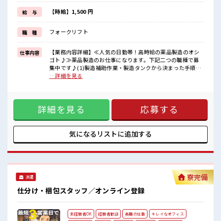
≪未経験の方も大カンゲイ≫
新しいことにチャレンジするのは不安だけど、
【時給】1,500 円
給 与
しっかり働く環境が整っています！
イチからスキルUP・ステップUP目指していきましょう！
フォークリフト
職 種
≪自分に向いている仕事が探せる≫
困った事などがあれば、
担当がしっかりサポートします！
【業務内容詳細】≪人気の日勤帯！高時給の薬品製造のオシ
仕事内容
ゴト♪≫薬品製造のお仕事になります。下記二つの職種で募
■職場の雰囲気
集中です♪(1)製造補助作業・製造タンクから決まった手順で
休憩室完備でランチや休憩も充実しそう♪
タンクローリー車へ薬液を払出す・タンクローリー車から払
…詳細を見る
持ち物が多いあなたにもぴったり☆
出される薬液を製造タンクへ受入れする・粉体や液体を設備
ロッカー付き職場♪
に投入する作業・パレットに載せられているドラム缶を倉庫
残業は基本ないので定時でサクッと帰宅OK！
までフォークリフトで運搬する作業・簡単なPC業務(2)薬品製
高収入もバッチリ目指せますよ！
詳細を見る
応募する
造・原料の準備や混ぜ合わせ・合成樹脂の容器をコンベアに
載せ、決まった手順でボタン操作し、工業薬品を容器に詰め
る作業・製品のキャップを締めつけたり、ラベルを貼り・フ
ォークリフトしまで製品や原料を運びます・容器やキャップ
気になるリストに
追加する
の点検・洗浄作業・容器は高圧洗浄機を使用して洗浄★フォ
ークリフト免許あれば活かせる仕事です！無くても大歓迎♪
未経験からでも安心してスタート可能なお仕事です★【取扱
製品情報】薬品 ■お仕事PR ≪残業基本なし≫ 自分の時間をし
っかり確保できる、 残業基本ナシのお仕事♪ オンとオフをき
寮完備
派遣
っちり切り替えたい方にオススメ！ ≪ラクラク制服アリ≫ 制
服があるので、 毎日の服装の悩み解消♪ ≪未経験の方も大カ
仕分け・梱包スタッフ／オンライン登録
ンゲイ≫ 新しいことにチャレンジするのは不安だけど、 しっ
かり働く環境が整っています！ イチからスキルUP・ステップ
UP目指していきましょう！ ≪自分に向いている仕事が探せる
未経験者OK
経験者歓迎
長期の仕事
キレイなオフィス
≫ 困った事などがあれば、 担当がしっかりサポートします！