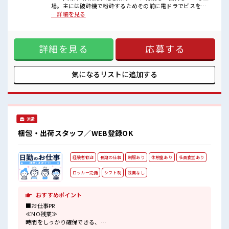
時間があれば昼寝もしちゃおう！
場。主には破砕機で粉砕するためその前に電ドラでビスを抜
ロッカーあり！
いたりカバーを外し基板を取り出す作業等。立ち作業、一部
…詳細を見る
安心してお仕事に集中♪
ライン作業。【取扱製品情報】家電の素材 ■お仕事PR ≪残業
残業が多めだからしっかり稼ぎたい方にもオススメ！
で収入アップ≫ 高収入を希望される方にオススメ。 残業は月
20時間以上あります♪ ≪動きやすい制服アリ≫ 制服があるの
詳細を見る
応募する
で、 毎日の服装の悩み解消♪ ≪未経験でも活躍できる≫ 新し
いことにチャレンジするのは不安だけど、 しっかり働く環境
が整っています！ イチからスキルUP・ステップUP目指して
いきましょう！ ≪収入アップを目指せる≫ 高時給だらけの派
気になるリストに
追加する
遣のお仕事です！ ■職場の雰囲気 休憩室で楽しくランチ♪ 時
間があれば昼寝もしちゃおう！ ロッカーあり！ 安心してお仕
事に集中♪ 残業が多めだからしっかり稼ぎたい方にもオスス
メ！
派遣
梱包・出荷スタッフ／WEB登録OK
経験者歓迎
長期の仕事
制服あり
休憩室あり
社員食堂あり
ロッカー完備
シフト制
残業なし
おすすめポイント
■お仕事PR
≪NO残業≫
時間をしっかり確保できる、