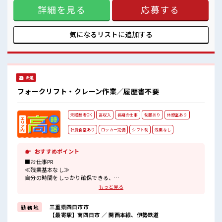
詳細を見る
応募する
していく作業もありモクモクと作業できる方が向いていま
す。 【取扱製品情報】精密機器の製造 ■お仕事PR ≪残業で稼
げる≫ 高収入を希望される方にオススメ。 残業は月20時間以
上あります♪ ≪モチベーションもUP≫ 派手過ぎなければ髪型
気になるリストに
追加する
や髪色自由♪ (規定有)≪ラクラク制服アリ≫ 制服があるの
で、 毎日の服装の悩み解消♪ ≪未経験OKの仕事≫ 新しいこ
とにチャレンジするのは不安だけど、 しっかり働く環境が整
っています！ イチからスキルUP・ステップUP目指していき
ましょう！ ≪収入アップを目指せる≫ 高時給だらけの派遣の
派遣
お仕事です！ ■職場の雰囲気 明るすぎたり奇抜過ぎなければ
ヘアカラーOK！ 休憩時間にゆっくりできるスペース完備！
フォークリフト・クレーン作業／履歴書不要
持ち物が多いあなたにもぴったり☆ ロッカー付き職場♪
未経験者OK
高収入
長期の仕事
制服あり
休憩室あり
社員食堂あり
ロッカー完備
シフト制
残業なし
おすすめポイント
■お仕事PR
≪残業基本なし≫
自分の時間をしっかり確保できる、
残業基本ナシのお仕事♪
もっと見る
オンとオフをきっちり切り替えたい方にオススメ！
≪ラクラク制服アリ≫
三重県四日市市
勤 務 地
制服があるので、
【最寄駅】南四日市 ／ 関西本線、伊勢鉄道
毎日の服装の悩み解消♪