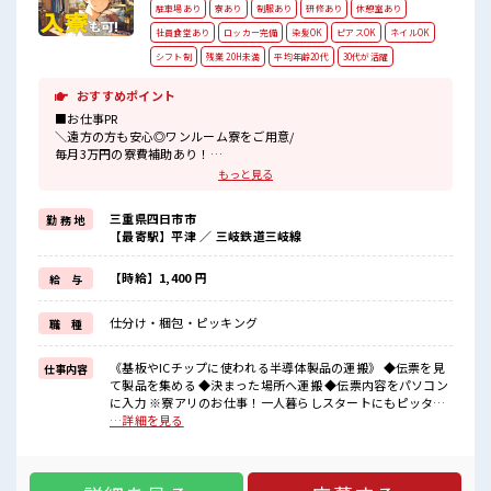
■職場の雰囲気 休憩室完備でランチや休憩も充実しそう♪ 持
駐車場あり
寮あり
制服あり
研修あり
休憩室あり
ち物が多いあなたにもぴったり☆ ロッカー付き職場♪ 残業は
社員食堂あり
ロッカー完備
染髪OK
ピアスOK
ネイルOK
基本ないので定時でサクッと帰宅OK！ 高収入もバッチリ目指
シフト制
残業 20H未満
平均年齢20代
30代が活躍
せますよ！
おすすめポイント
■お仕事PR
＼遠方の方も安心◎ワンルーム寮をご用意/
毎月3万円の寮費補助あり！
駐車場があるのでマイカー持ち込みOK！
もっと見る
現地までの移動交通費も規定支給！
寮周辺にコンビニ・スーパー・ドラックストアあり♪
三重県四日市市
勤 務 地
【最寄駅】平津 ／ 三岐鉄道三岐線
＼未経験OK/
未経験の方も大カンゲイ！
経験がなくて不安な方もご安心ください♪
【時給】1,400 円
給 与
担当者がしっかりサポートします！
ここからスキル・ステップUPしていきましょう↑↑
仕分け・梱包・ピッキング
職 種
さらに正社員が目指せちゃいます！
＼マイカーでらくらく通勤/
車・バイク・自転車での通勤OK！
《基板やICチップに使われる半導体製品の運搬》 ◆伝票を見
仕事内容
駐車場代は無料です★
て製品を集める ◆決まった場所へ運搬 ◆伝票内容をパソコン
に入力 ※寮アリのお仕事！一人暮らしスタートにもピッタリ
■職場の雰囲気
♪ ■お仕事PR ＼遠方の方も安心◎ワンルーム寮をご用意/ 毎
…詳細を見る
20代・30代の方が活躍中の職場！
月3万円の寮費補助あり！ 駐車場があるのでマイカー持ち込み
アットホームな雰囲気の職場なのですぐに馴染んで活躍できそう！
OK！ 現地までの移動交通費も規定支給！ 寮周辺にコンビ
サポートもバッチリだから未経験からでも安心してスタートできま
ニ・スーパー・ドラックストアあり♪ ＼未経験OK/ 未経験の
すよ！
方も大カンゲイ！ 経験がなくて不安な方もご安心ください♪