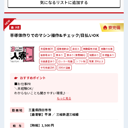
お仕事をご提案≫ 一人で悩まず気軽に相談できる、 派遣のお
気になるリストに
追加する
仕事です！ ■職場の雰囲気 女性も活躍しやすい雰囲気の職場
です！ 派手すぎなければ多少のヘアカラーもOKなのはウレシ
イPoint☆ 休憩時間にゆっくりできるスペース完備！
寮完備
派遣
半導体作りでのマシン操作&チェック/日払いOK
未経験者OK
経験者歓迎
高収入
無期雇用派遣
長期の仕事
駐車場あり
寮あり
寮あり (寮費無料)
制服あり
休憩室あり
社員食堂あり
ロッカー完備
シフト制
残業 20H以上
平均年齢20代
30代が活躍
おすすめポイント
■お仕事PR
＼未経験OK/
わからないことも聞きやすい環境♪
<寮費0円◎家電付き>
もっと見る
生活費抑えられて他の事に使える♪
近くにはスーパー・コンビニ・駅もあります！
三重県四日市市
勤 務 地
駐車場完備！
【最寄駅】平津 ／ 三岐鉄道三岐線
<残業で稼げる>
収入UPが叶えられます☆
<仕事がしやすい環境が整ってる>
【時給】1,500 円
給 与