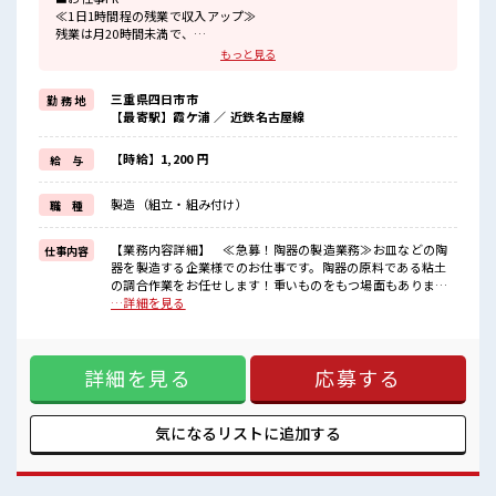
≪1日1時間程の残業で収入アップ≫
残業は月20時間未満で、
ほどよく稼げます♪
もっと見る
≪動きやすい制服アリ≫
制服があるので、
三重県四日市市
勤 務 地
毎日の服装の悩み解消♪
【最寄駅】霞ケ浦 ／ 近鉄名古屋線
≪未経験OKの仕事≫
新しいことにチャレンジするのは不安だけど、
しっかり働く環境が整っています！
【時給】1,200 円
給 与
イチからスキルUP・ステップUP目指していきましょう！
≪自分に向いている仕事が探せる≫
製造（組立・組み付け）
職 種
困った事などがあれば、
担当がしっかりサポートします！
【業務内容詳細】 ≪急募！陶器の製造業務≫お皿などの陶
仕事内容
■職場の雰囲気
器を製造する企業様でのお仕事です。陶器の原料である粘土
休憩室完備でランチや休憩も充実しそう♪
の調合作業をお任せします！重いものをもつ場面もあります
職場にはロッカー完備！
ので力が必要です。★最寄駅から徒歩5分の好立地！人気の日
…詳細を見る
私物の置きすぎには注意が必要ですね★
勤帯のお仕事です♪★【取扱製品情報】陶器 ■お仕事PR ≪1
残業も1日1H程度あるので給料の上乗せも期待できそう！
日1時間程の残業で収入アップ≫ 残業は月20時間未満で、 ほ
どよく稼げます♪ ≪動きやすい制服アリ≫ 制服があるので、
詳細を見る
応募する
毎日の服装の悩み解消♪ ≪未経験OKの仕事≫ 新しいことに
チャレンジするのは不安だけど、 しっかり働く環境が整って
います！ イチからスキルUP・ステップUP目指していきまし
ょう！ ≪自分に向いている仕事が探せる≫ 困った事などがあ
気になるリストに
追加する
れば、 担当がしっかりサポートします！ ■職場の雰囲気 休憩
室完備でランチや休憩も充実しそう♪ 職場にはロッカー完
備！ 私物の置きすぎには注意が必要ですね★ 残業も1日1H程