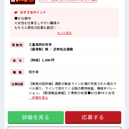
おすすめポイント
■お仕事PR
≪女性も仕事をしやすい職場≫
もちろん男性の応募も歓迎！
≪プライベートが充実する≫
もっと見る
場合によってはお願いすることもありますが、
残業はほとんどナシ！
三重県四日市市
勤 務 地
≪ヘアカラーOKで自由な雰囲気の職場≫
【最寄駅】楠 ／ 近鉄名古屋線
明るすぎたり奇抜でなければ基本的に自由！
(規定有)≪未経験でも活躍できる≫
新しいことにチャレンジするのは不安だけど、
【時給】1,800 円
給 与
しっかり働く環境が整っています！
イチからスキルUP・ステップUP目指していきましょう！
軽作業
職 種
≪様々なお仕事をご提案≫
一人で悩まず気軽に相談できる、
派遣のお仕事です！
【業務内容詳細】酒類の製造ラインお酒が充填された瓶のラ
仕事内容
ベル張り、ラインで流れてくる瓶の異物検査、機械オペレー
■職場の雰囲気
ション。【取扱製品情報】三重県の地酒 ■お仕事PR ≪女性も
女性も活躍しやすい雰囲気の職場です！
仕事をしやすい職場≫ もちろん男性の応募も歓迎！ ≪プライ
…詳細を見る
派手すぎなければ多少のヘアカラーもOKなのはウレシイPoint☆
ベートが充実する≫ 場合によってはお願いすることもありま
休憩時間にゆっくりできるスペース完備！
すが、 残業はほとんどナシ！ ≪ヘアカラーOKで自由な雰囲
気の職場≫ 明るすぎたり奇抜でなければ基本的に自由！ (規
詳細を見る
応募する
定有)≪未経験でも活躍できる≫ 新しいことにチャレンジする
のは不安だけど、 しっかり働く環境が整っています！ イチか
らスキルUP・ステップUP目指していきましょう！ ≪様々な