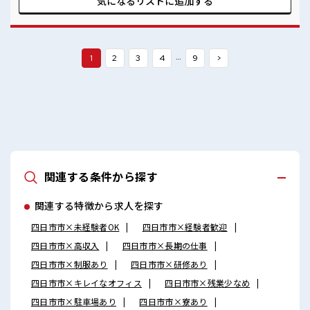
気になるリストに
追加する
人で悩まず気軽に相談できる、 派遣のお仕事です！ ■職場の
雰囲気 休憩室完備でランチや休憩も充実しそう♪ 職場にはロ
ッカー完備！ 私物の置きすぎには注意が必要ですね★ 残業は
基本ないので定時でサクッと帰宅OK！
…
1
2
3
4
9
>
関連する条件から探す
関連する特徴から求人を探す
四日市市×未経験者OK
四日市市×経験者歓迎
四日市市×高収入
四日市市×長期の仕事
四日市市×制服あり
四日市市×研修あり
四日市市×キレイなオフィス
四日市市×残業少なめ
四日市市×駐車場あり
四日市市×寮あり