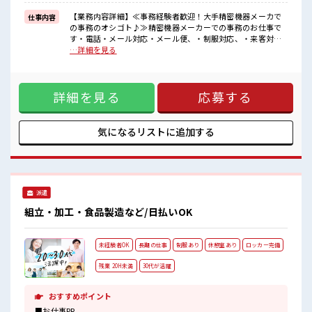
■職場の雰囲気
【業務内容詳細】≪事務経験者歓迎！大手精密機器メーカで
仕事内容
少人数ですぐに馴染むことができそう♪
の事務のオシゴト♪≫精密機器メーカーでの事務のお仕事で
アットホームな環境☆
す・電話・メール対応・メール便、・制服対応、・来客対応
明るすぎたり奇抜過ぎなければヘアカラーOK！
等の事務のお仕事全般をお任せします。電話やメールは自社
…詳細を見る
休憩室でホッと一息リフレッシュ！
内のやり取りが多いです。部品を棚に置いたり投入したりと
少し重いものを持つ事もあります。大手企業で福利厚生充実
してます。【取扱製品情報】精密機器 ■お仕事PR ≪NO残業
詳細を見る
応募する
≫ 時間をしっかり確保できる、 残業基本ナシのお仕事♪ オン
とオフをきっちり切り替えたい方にオススメ！ ≪経験者優遇
≫ これまでの経験を活かしませんか？ ブランクがあっても大
丈夫♪ 経験はちょっとだけ…という方もOK！ ≪ヘアカラー
気になるリストに
追加する
OKで自由な雰囲気の職場≫ 明るすぎたり奇抜でなければ基本
的に自由！ (規定有)≪収入アップを目指せる≫ 高時給だらけ
の派遣のお仕事です！ ■職場の雰囲気 少人数ですぐに馴染む
ことができそう♪ アットホームな環境☆ 明るすぎたり奇抜過
ぎなければヘアカラーOK！ 休憩室でホッと一息リフレッシ
派遣
ュ！
組立・加工・食品製造など/日払いOK
未経験者OK
長期の仕事
制服あり
休憩室あり
ロッカー完備
残業 20H未満
30代が活躍
おすすめポイント
■お仕事PR