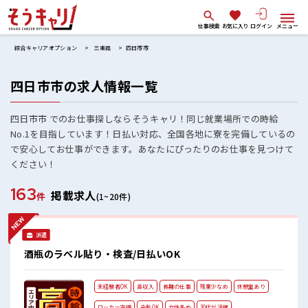
仕事検索
お気に入り
ログイン
メニュー
綜合キャリアオプション
三重県
四日市市
四日市市の求人情報一覧
四日市市 でのお仕事探しならそうキャリ！同じ就業場所での時給
No.1を目指しています！日払い対応、全国各地に寮を完備しているの
で安心してお仕事ができます。あなたにぴったりのお仕事を見つけて
ください！
163
掲載求人
件
(1~20件)
派遣
酒瓶のラベル貼り・検査/日払いOK
未経験者OK
高収入
長期の仕事
残業少なめ
休憩室あり
ロッカー完備
染髪OK
女性多め
30代が活躍