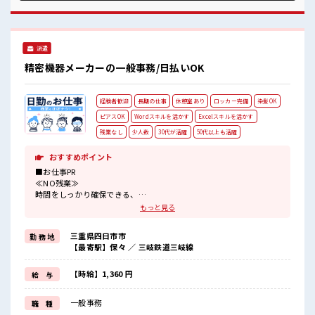
ます！ イチからスキルUP・ステップUP目指していきましょ
う！ ■職場の雰囲気 髪型・髪色自由♪ 派手過ぎなければOK
だから、 モチベーションもUP！ 20代が多数活躍中！ 社会人
経験が浅くてもOK！ ここから経験積んでいきましょ！
派遣
精密機器メーカーの一般事務/日払いOK
経験者歓迎
長期の仕事
休憩室あり
ロッカー完備
染髪OK
ピアスOK
Wordスキルを活かす
Excelスキルを活かす
残業なし
少人数
30代が活躍
50代以上も活躍
おすすめポイント
■お仕事PR
≪NO残業≫
時間をしっかり確保できる、
残業基本ナシのお仕事♪
もっと見る
オンとオフをきっちり切り替えたい方にオススメ！
≪経験者優遇≫
三重県四日市市
勤 務 地
これまでの経験を活かしませんか？
【最寄駅】保々 ／ 三岐鉄道三岐線
ブランクがあっても大丈夫♪
経験はちょっとだけ…という方もOK！
≪ヘアカラーOKで自由な雰囲気の職場≫
【時給】1,360 円
給 与
明るすぎたり奇抜でなければ基本的に自由！
(規定有)≪収入アップを目指せる≫
一般事務
職 種
高時給だらけの派遣のお仕事です！