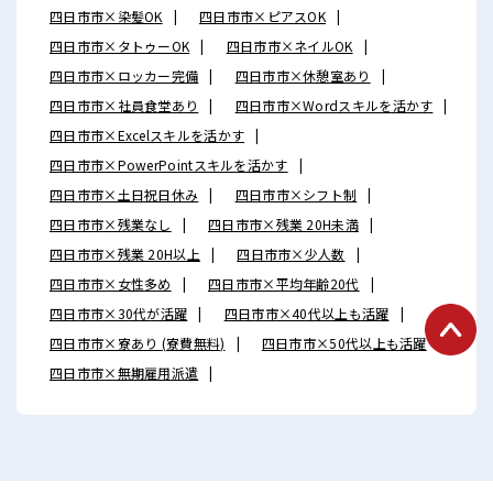
四日市市×染髪OK
四日市市×ピアスOK
四日市市×タトゥーOK
四日市市×ネイルOK
四日市市×ロッカー完備
四日市市×休憩室あり
四日市市×社員食堂あり
四日市市×Wordスキルを活かす
四日市市×Excelスキルを活かす
四日市市×PowerPointスキルを活かす
四日市市×土日祝日休み
四日市市×シフト制
四日市市×残業なし
四日市市×残業 20H未満
四日市市×残業 20H以上
四日市市×少人数
四日市市×女性多め
四日市市×平均年齢20代
四日市市×30代が活躍
四日市市×40代以上も活躍
四日市市×寮あり (寮費無料)
四日市市×50代以上も活躍
四日市市×無期雇用派遣