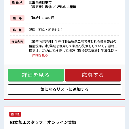
三重県四日市市
勤 務 地
毎日の服装の悩み解消♪
【最寄駅】塩浜 ／ 近鉄名古屋線
≪未経験でも活躍できる≫
新しいことにチャレンジするのは不安だけど、
しっかり働く環境が整っています！
【時給】1,300 円
給 与
イチからスキルUP・ステップUP目指していきましょう！
≪自分に合った期間で働ける≫
製造（組立・組み付け）
職 種
福利厚生が整った派遣のお仕事です！
■職場の雰囲気
【業務内容詳細】半導体製品製造工場で使われる装置部品の
仕事内容
休憩室で楽しくランチ♪
精密洗浄。水/薬剤を利用して製品の洗浄をしていく。最終工
時間があれば昼寝もしちゃおう！
程では、CR内にて検査して梱包【取扱製品情報】半導体製造
ロッカーあり！
工場で使われる装置部品 ■お仕事PR ≪残業多めでがっつり稼
…詳細を見る
安心してお仕事に集中♪
ぐ≫ 高収入を希望される方にオススメ。 残業は月20時間以上
残業がしっかりあるお仕事！
あります♪ ≪動きやすい制服アリ≫ 制服があるので、 毎日の
服装の悩み解消♪ ≪未経験でも活躍できる≫ 新しいことにチ
詳細を見る
応募する
ャレンジするのは不安だけど、 しっかり働く環境が整ってい
ます！ イチからスキルUP・ステップUP目指していきましょ
う！ ≪自分に合った期間で働ける≫ 福利厚生が整った派遣の
お仕事です！ ■職場の雰囲気 休憩室で楽しくランチ♪ 時間が
気になるリストに
追加する
あれば昼寝もしちゃおう！ ロッカーあり！ 安心してお仕事に
集中♪ 残業がしっかりあるお仕事！
派遣
組立加工スタッフ／オンライン登録