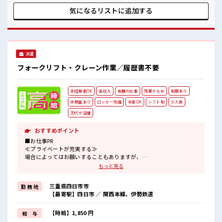
で、 毎日の服装の悩み解消♪ ≪初めての仕事だけど自分にも
気になるリストに
追加する
できそう≫ 新しいことにチャレンジするのは不安だけど、 し
っかり働く環境が整っています！ イチからスキルUP・ステッ
プUP目指していきましょう！ ■職場の雰囲気 キバツ過ぎなけ
れば髪色・髪型は自由！ あなたの個性を大事にできます♪ 20
代の若い世代がたくさん活躍中の活気ある職場！ 休憩室完備
派遣
でランチや休憩も充実しそう♪
フォークリフト・クレーン作業／履歴書不要
未経験者OK
高収入
長期の仕事
残業少なめ
制服あり
休憩室あり
ロッカー完備
染髪OK
シフト制
少人数
30代が活躍
おすすめポイント
■お仕事PR
≪プライベートが充実する≫
場合によってはお願いすることもありますが、
残業はほとんどナシ！
もっと見る
≪髪色自由で自分らしく働く≫
明るすぎたり奇抜でなければ基本的に自由！
三重県四日市市
勤 務 地
(規定有)≪動きやすい制服アリ≫
【最寄駅】四日市 ／ 関西本線、伊勢鉄道
制服があるので、
毎日の服装の悩み解消♪
≪未経験OKの仕事≫
【時給】1,850 円
給 与
新しいことにチャレンジするのは不安だけど、