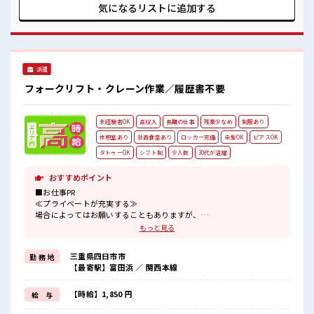
仕事です！ ■職場の雰囲気 休憩室で楽しくランチ♪ 時間があ
気になるリストに
追加する
れば昼寝もしちゃおう！ ロッカーあり！ 安心してお仕事に集
中♪ 残業も1日1H程度あるので給料の上乗せも期待できそ
う！
派遣
フォークリフト・クレーン作業／履歴書不要
未経験者OK
高収入
長期の仕事
残業少なめ
制服あり
休憩室あり
社員食堂あり
ロッカー完備
染髪OK
ピアスOK
タトゥーOK
シフト制
少人数
30代が活躍
おすすめポイント
■お仕事PR
≪プライベートが充実する≫
場合によってはお願いすることもありますが、
残業はほとんどナシ！
もっと見る
≪髪型自由≫
基本的に髪色自由で明るすぎたり奇抜でなければOKです！
三重県四日市市
勤 務 地
(規定有)≪ラクラク制服アリ≫
【最寄駅】富田浜 ／ 関西本線
制服があるので、
毎日の服装の悩み解消♪
≪未経験でも活躍できる≫
【時給】1,850 円
給 与
新しいことにチャレンジするのは不安だけど、