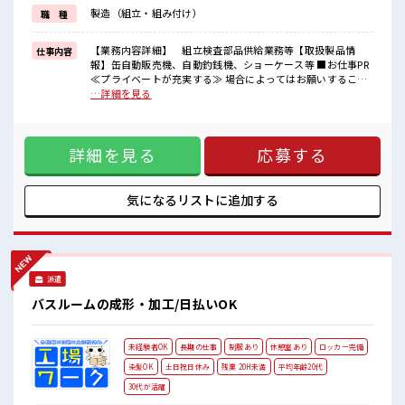
しっかり働く環境が整っています！
製造（組立・組み付け）
職 種
イチからスキルUP・ステップUP目指していきましょう！
≪収入アップを目指せる≫
高時給だらけの派遣のお仕事です！
【業務内容詳細】 組立検査部品供給業務等【取扱製品情
仕事内容
報】缶自動販売機、自動釣銭機、ショーケース等 ■お仕事PR
■職場の雰囲気
≪プライベートが充実する≫ 場合によってはお願いすること
派手すぎなければ多少のヘアカラーもOKなのはウレシイPoint☆
もありますが、 残業はほとんどナシ！ ≪ヘアカラーOKで自
…詳細を見る
休憩室で楽しくランチ♪
由な雰囲気の職場≫ 明るすぎたり奇抜でなければ基本的に自
時間があれば昼寝もしちゃおう！
由！ (規定有)≪機能的な制服アリ≫ 制服があるので、 毎日の
服装の悩み解消♪ ≪初めての仕事だけど自分にもできそう≫
詳細を見る
応募する
新しいことにチャレンジするのは不安だけど、 しっかり働く
環境が整っています！ イチからスキルUP・ステップUP目指
していきましょう！ ≪収入アップを目指せる≫ 高時給だらけ
の派遣のお仕事です！ ■職場の雰囲気 派手すぎなければ多少
気になるリストに
追加する
のヘアカラーもOKなのはウレシイPoint☆ 休憩室で楽しくラ
ンチ♪ 時間があれば昼寝もしちゃおう！
派遣
バスルームの成形・加工/日払いOK
未経験者OK
長期の仕事
制服あり
休憩室あり
ロッカー完備
染髪OK
土日祝日休み
残業 20H未満
平均年齢20代
30代が活躍