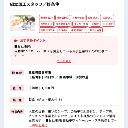
組立加工スタッフ／好条件
未経験者OK
経験者歓迎
長期の仕事
駐車場あり
制服あり
休憩室あり
社員食堂あり
ロッカー完備
染髪OK
ピアスOK
残業 20H未満
女性多め
平均年齢20代
30代が活躍
おすすめポイント
■お仕事PR
自動車ワイヤーハーネスを製造している大手企業様でのお仕事で
す！
束状のケーブルの簡単な組み付け、
もっと見る
テープ巻、
ピッキング作業なので、
三重県四日市市
勤 務 地
未経験の方もスグに活躍できそう♪
【最寄駅】四日市 ／ 関西本線、伊勢鉄道
自分にも出来るかなと不安な方も大丈夫！
社員さんが近くについてくれて丁寧に教えていただけるので安心し
てくださいね！
【時給】1,360 円
給 与
大手企業様でのお仕事なので働く環境や設備もバツグン◎とっても
キレイな職場は空調が完備されているので年中カイテキ！
製造（組立・組み付け）
職 種
メニュー豊富でおいしいと評判の3階建ての食堂や売店、
カフェスペースもあります！
人気の日勤！束状のケーブルの簡単な組み付け、テープ巻、
仕事内容
■職場の雰囲気
ピッキング作業をおまかせします♪未経験の方でもスグ活躍
20～30代が活躍中！
出来ます！ ■お仕事PR 自動車ワイヤーハーネスを製造してい
通勤は電車、
る大手企業様でのお仕事です！ 束状のケーブルの簡単な組み
…詳細を見る