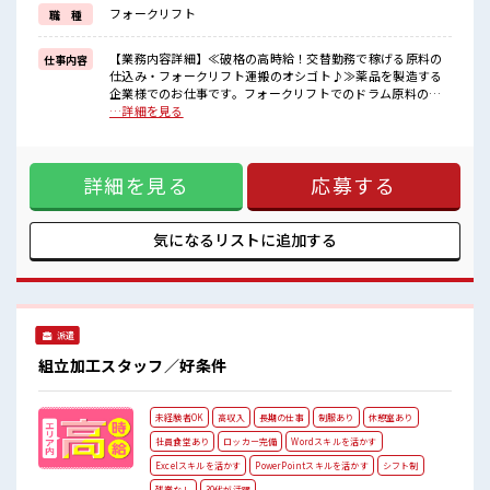
しっかり働く環境が整っています！
フォークリフト
職 種
イチからスキルUP・ステップUP目指していきましょう！
≪自分に向いている仕事が探せる≫
困った事などがあれば、
【業務内容詳細】≪破格の高時給！交替勤務で稼げる原料の
仕事内容
担当がしっかりサポートします！
仕込み・フォークリフト運搬のオシゴト♪≫薬品を製造する
企業様でのお仕事です。フォークリフトでのドラム原料の仕
■職場の雰囲気
込み、攪拌、充填、窯の洗浄、フォークリフトでの運搬 機
…詳細を見る
“コジンマリ”が好きな方にもお勧め！！
械オペレーターをお任せします！指導体制がしっかりしてい
少人数の職場です♪
るので未経験からでも安心です。【取扱製品情報】薬品 ■お
明るすぎたり奇抜過ぎなければヘアカラーOK！
仕事PR ≪プライベートが充実する≫ 場合によってはお願いす
しっかり休める休憩室あり！
詳細を見る
応募する
ることもありますが、 残業はほとんどナシ！ ≪髪型自由≫ 基
オンオフの切替もできちゃう！
本的に髪色自由で明るすぎたり奇抜でなければOKです！ (規
定有)≪ラクラク制服アリ≫ 制服があるので、 毎日の服装の
悩み解消♪ ≪未経験でも活躍できる≫ 新しいことにチャレン
気になるリストに
追加する
ジするのは不安だけど、 しっかり働く環境が整っています！
イチからスキルUP・ステップUP目指していきましょう！ ≪
自分に向いている仕事が探せる≫ 困った事などがあれば、 担
当がしっかりサポートします！ ■職場の雰囲気 “コジンマ
リ”が好きな方にもお勧め！！ 少人数の職場です♪ 明るすぎ
派遣
たり奇抜過ぎなければヘアカラーOK！ しっかり休める休憩室
あり！ オンオフの切替もできちゃう！
組立加工スタッフ／好条件
未経験者OK
高収入
長期の仕事
制服あり
休憩室あり
社員食堂あり
ロッカー完備
Wordスキルを活かす
Excelスキルを活かす
PowerPointスキルを活かす
シフト制
残業なし
30代が活躍