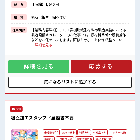
しっかり働く環境が整っています！
【時給】1,540 円
給 与
イチからスキルUP・ステップUP目指していきましょう！
≪自分に合った期間で働ける≫
製造（組立・組み付け）
職 種
福利厚生が整った派遣のお仕事です！
■職場の雰囲気
【業務内容詳細】アミノ系樹脂成形材料の製造業務における
仕事内容
20代活躍中のフレッシュな職場です☆
製造設備オペレーターのお仕事です。原材料準備や設備操作
休憩時間にゆっくりできるスペース完備！
などをお任せいたします。研修とサポート体制が整っている
持ち物が多いあなたにもぴったり☆
ので、未経験の方でも安心です。【取扱製品情報】アミノ系
…詳細を見る
ロッカー付き職場♪
樹脂成形材料 ■お仕事PR ≪適度な残業でお給料UP≫ 残業は
程よく残業あり！
月20時間未満で、 ほどよく稼げます♪ ≪動きやすい制服アリ
≫ 制服があるので、 毎日の服装の悩み解消♪ ≪未経験OKの
詳細を見る
応募する
仕事≫ 新しいことにチャレンジするのは不安だけど、 しっか
り働く環境が整っています！ イチからスキルUP・ステップ
UP目指していきましょう！ ≪自分に合った期間で働ける≫ 福
利厚生が整った派遣のお仕事です！ ■職場の雰囲気 20代活躍
気になるリストに
追加する
中のフレッシュな職場です☆ 休憩時間にゆっくりできるスペ
ース完備！ 持ち物が多いあなたにもぴったり☆ ロッカー付き
職場♪ 程よく残業あり！
派遣
組立加工スタッフ／履歴書不要
未経験者OK
長期の仕事
制服あり
休憩室あり
ロッカー完備
染髪OK
土日祝日休み
残業 20H未満
平均年齢20代