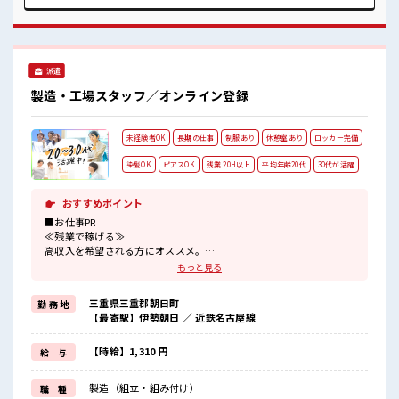
ど、 しっかり働く環境が整っています！ イチからスキルUP・
ステップUP目指していきましょう！ ≪様々なお仕事をご提案
≫ 一人で悩まず気軽に相談できる、 派遣のお仕事です！ ■職
場の雰囲気 髪型・髪色自由♪ 派手過ぎなければOKだから、
モチベーションもUP！ 20代が多数活躍中！ 社会人経験が浅
派遣
くてもOK！ ここから経験積んでいきましょ！
製造・工場スタッフ／オンライン登録
未経験者OK
長期の仕事
制服あり
休憩室あり
ロッカー完備
染髪OK
ピアスOK
残業 20H以上
平均年齢20代
30代が活躍
おすすめポイント
■お仕事PR
≪残業で稼げる≫
高収入を希望される方にオススメ。
残業は月20時間以上あります♪
もっと見る
≪髪型自由≫
基本的に髪色自由で明るすぎたり奇抜でなければOKです！
三重県三重郡朝日町
勤 務 地
(規定有)≪ラクラク制服アリ≫
【最寄駅】伊勢朝日 ／ 近鉄名古屋線
制服があるので、
毎日の服装の悩み解消♪
≪未経験でも活躍できる≫
【時給】1,310 円
給 与
新しいことにチャレンジするのは不安だけど、
しっかり働く環境が整っています！
製造（組立・組み付け）
職 種
イチからスキルUP・ステップUP目指していきましょう！