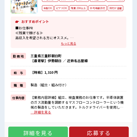
染髪OK
ピアスOK
残業 20H以上
平均年齢20代
30代が活躍
おすすめポイント
■お仕事PR
≪残業で稼げる≫
高収入を希望される方にオススメ。
残業は月20時間以上あります♪
もっと見る
≪髪型自由≫
基本的に髪色自由で明るすぎたり奇抜でなければOKです！
三重県三重郡朝日町
勤 務 地
(規定有)≪ラクラク制服アリ≫
【最寄駅】伊勢朝日 ／ 近鉄名古屋線
制服があるので、
毎日の服装の悩み解消♪
≪未経験でも活躍できる≫
【時給】1,310 円
給 与
新しいことにチャレンジするのは不安だけど、
しっかり働く環境が整っています！
製造（組立・組み付け）
職 種
イチからスキルUP・ステップUP目指していきましょう！
≪様々なお仕事をご提案≫
一人で悩まず気軽に相談できる、
【業務内容詳細】組立、検査業務のお仕事です。半導体装置
仕事内容
派遣のお仕事です！
のガス流動量を調節するマスフローコントローラーという機
械の製造をしていただきます。トルクドライバーを使用して
■職場の雰囲気
ねじ締めをしたり、数値をパソコンで入力したりする業務を
…詳細を見る
髪型・髪色自由♪
お任せいたします。ライン作業ではなく、モクモク作業で
派手過ぎなければOKだから、
す。【取扱製品情報】マスフローコントローラー ■お仕事PR
モチベーションもUP！
≪残業で稼げる≫ 高収入を希望される方にオススメ。 残業は
20代が多数活躍中！
詳細を見る
応募する
月20時間以上あります♪ ≪髪型自由≫ 基本的に髪色自由で明
社会人経験が浅くてもOK！
るすぎたり奇抜でなければOKです！ (規定有)≪ラクラク制服