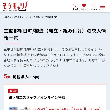
仕事検索
お気に入り
ログイン
メニュー
綜合キャリアオプション
三重県
三重郡朝日町
三重郡朝日町/製造（組立・組み付け）の求人情
報一覧
三重郡朝日町/製造（組立・組み付け） でのお仕事探しならそうキャ
リ！同じ就業場所での時給No.1を目指しています！日払い対応、全国
各地に寮を完備しているので安心してお仕事ができます。あなたにぴ
ったりのお仕事を見つけてください！
5
掲載求人
件
(1~5件)
派遣
組立加工スタッフ／オンライン登録
未経験者OK
長期の仕事
制服あり
休憩室あり
ロッカー完備