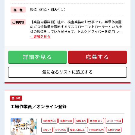
新しいことにチャレンジするのは不安だけど、
しっかり働く環境が整っています！
製造（組立・組み付け）
職 種
イチからスキルUP・ステップUP目指していきましょう！
≪様々なお仕事をご提案≫
一人で悩まず気軽に相談できる、
【業務内容詳細】組立、検査業務のお仕事です。半導体装置
仕事内容
派遣のお仕事です！
のガス流動量を調節するマスフローコントローラーという機
械の製造をしていただきます。トルクドライバーを使用して
■職場の雰囲気
ねじ締めをしたり、数値をパソコンで入力したりする業務を
…詳細を見る
髪型・髪色自由♪
お任せいたします。ライン作業ではなく、モクモク作業で
派手過ぎなければOKだから、
す。【取扱製品情報】マスフローコントローラー ■お仕事PR
モチベーションもUP！
≪残業で稼げる≫ 高収入を希望される方にオススメ。 残業は
20代が多数活躍中！
詳細を見る
応募する
月20時間以上あります♪ ≪髪型自由≫ 基本的に髪色自由で明
社会人経験が浅くてもOK！
るすぎたり奇抜でなければOKです！ (規定有)≪ラクラク制服
ここから経験積んでいきましょ！
アリ≫ 制服があるので、 毎日の服装の悩み解消♪ ≪未経験で
も活躍できる≫ 新しいことにチャレンジするのは不安だけ
気になるリストに
追加する
ど、 しっかり働く環境が整っています！ イチからスキルUP・
ステップUP目指していきましょう！ ≪様々なお仕事をご提案
≫ 一人で悩まず気軽に相談できる、 派遣のお仕事です！ ■職
場の雰囲気 髪型・髪色自由♪ 派手過ぎなければOKだから、
モチベーションもUP！ 20代が多数活躍中！ 社会人経験が浅
派遣
くてもOK！ ここから経験積んでいきましょ！
工場作業員／オンライン登録
未経験者OK
長期の仕事
制服あり
休憩室あり
ロッカー完備
染髪OK
ピアスOK
残業 20H以上
平均年齢20代
30代が活躍