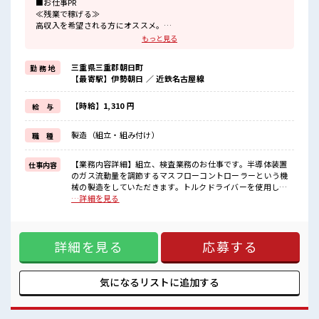
■お仕事PR
≪残業で稼げる≫
高収入を希望される方にオススメ。
残業は月20時間以上あります♪
もっと見る
≪髪型自由≫
基本的に髪色自由で明るすぎたり奇抜でなければOKです！
三重県三重郡朝日町
勤 務 地
(規定有)≪ラクラク制服アリ≫
【最寄駅】伊勢朝日 ／ 近鉄名古屋線
制服があるので、
毎日の服装の悩み解消♪
≪未経験でも活躍できる≫
【時給】1,310 円
給 与
新しいことにチャレンジするのは不安だけど、
しっかり働く環境が整っています！
製造（組立・組み付け）
職 種
イチからスキルUP・ステップUP目指していきましょう！
≪様々なお仕事をご提案≫
一人で悩まず気軽に相談できる、
【業務内容詳細】組立、検査業務のお仕事です。半導体装置
仕事内容
派遣のお仕事です！
のガス流動量を調節するマスフローコントローラーという機
械の製造をしていただきます。トルクドライバーを使用して
■職場の雰囲気
ねじ締めをしたり、数値をパソコンで入力したりする業務を
…詳細を見る
髪型・髪色自由♪
お任せいたします。ライン作業ではなく、モクモク作業で
派手過ぎなければOKだから、
す。【取扱製品情報】マスフローコントローラー ■お仕事PR
モチベーションもUP！
≪残業で稼げる≫ 高収入を希望される方にオススメ。 残業は
20代が多数活躍中！
詳細を見る
応募する
月20時間以上あります♪ ≪髪型自由≫ 基本的に髪色自由で明
社会人経験が浅くてもOK！
るすぎたり奇抜でなければOKです！ (規定有)≪ラクラク制服
ここから経験積んでいきましょ！
アリ≫ 制服があるので、 毎日の服装の悩み解消♪ ≪未経験で
も活躍できる≫ 新しいことにチャレンジするのは不安だけ
気になるリストに
追加する
ど、 しっかり働く環境が整っています！ イチからスキルUP・
ステップUP目指していきましょう！ ≪様々なお仕事をご提案
≫ 一人で悩まず気軽に相談できる、 派遣のお仕事です！ ■職