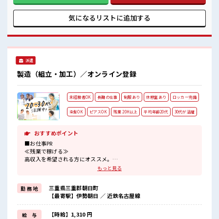
ここから経験積んでいきましょ！
アリ≫ 制服があるので、 毎日の服装の悩み解消♪ ≪未経験で
も活躍できる≫ 新しいことにチャレンジするのは不安だけ
気になるリストに
追加する
ど、 しっかり働く環境が整っています！ イチからスキルUP・
ステップUP目指していきましょう！ ≪様々なお仕事をご提案
≫ 一人で悩まず気軽に相談できる、 派遣のお仕事です！ ■職
場の雰囲気 髪型・髪色自由♪ 派手過ぎなければOKだから、
モチベーションもUP！ 20代が多数活躍中！ 社会人経験が浅
派遣
くてもOK！ ここから経験積んでいきましょ！
製造（組立・加工）／オンライン登録
未経験者OK
長期の仕事
制服あり
休憩室あり
ロッカー完備
染髪OK
ピアスOK
残業 20H以上
平均年齢20代
30代が活躍
おすすめポイント
■お仕事PR
≪残業で稼げる≫
高収入を希望される方にオススメ。
残業は月20時間以上あります♪
もっと見る
≪髪型自由≫
基本的に髪色自由で明るすぎたり奇抜でなければOKです！
三重県三重郡朝日町
勤 務 地
(規定有)≪ラクラク制服アリ≫
【最寄駅】伊勢朝日 ／ 近鉄名古屋線
制服があるので、
毎日の服装の悩み解消♪
≪未経験でも活躍できる≫
【時給】1,310 円
給 与