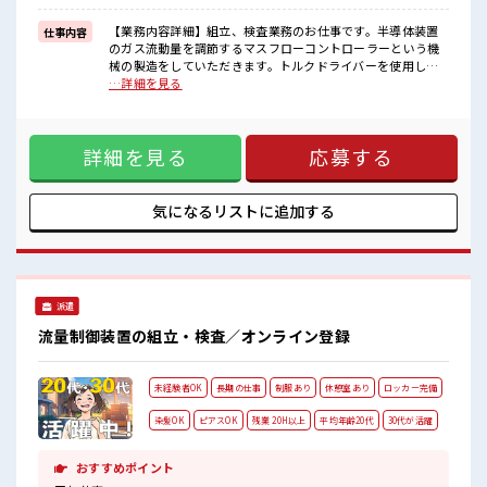
≪様々なお仕事をご提案≫
一人で悩まず気軽に相談できる、
【業務内容詳細】組立、検査業務のお仕事です。半導体装置
仕事内容
派遣のお仕事です！
のガス流動量を調節するマスフローコントローラーという機
械の製造をしていただきます。トルクドライバーを使用して
■職場の雰囲気
ねじ締めをしたり、数値をパソコンで入力したりする業務を
…詳細を見る
髪型・髪色自由♪
お任せいたします。ライン作業ではなく、モクモク作業で
派手過ぎなければOKだから、
す。【取扱製品情報】マスフローコントローラー ■お仕事PR
モチベーションもUP！
≪残業で稼げる≫ 高収入を希望される方にオススメ。 残業は
20代が多数活躍中！
詳細を見る
応募する
月20時間以上あります♪ ≪髪型自由≫ 基本的に髪色自由で明
社会人経験が浅くてもOK！
るすぎたり奇抜でなければOKです！ (規定有)≪ラクラク制服
ここから経験積んでいきましょ！
アリ≫ 制服があるので、 毎日の服装の悩み解消♪ ≪未経験で
も活躍できる≫ 新しいことにチャレンジするのは不安だけ
気になるリストに
追加する
ど、 しっかり働く環境が整っています！ イチからスキルUP・
ステップUP目指していきましょう！ ≪様々なお仕事をご提案
≫ 一人で悩まず気軽に相談できる、 派遣のお仕事です！ ■職
場の雰囲気 髪型・髪色自由♪ 派手過ぎなければOKだから、
モチベーションもUP！ 20代が多数活躍中！ 社会人経験が浅
派遣
くてもOK！ ここから経験積んでいきましょ！
流量制御装置の組立・検査／オンライン登録
未経験者OK
長期の仕事
制服あり
休憩室あり
ロッカー完備
染髪OK
ピアスOK
残業 20H以上
平均年齢20代
30代が活躍
おすすめポイント