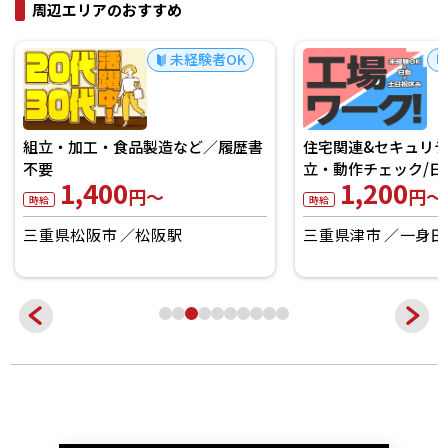
周辺エリアのおすすめ
未経験者OK
組立・加工・食品製造など／履歴書
住宅関連&セキュリ
不要
立・動作チェック/日
1,400
1,200
円～
円～
時給
時給
三重県松阪市
松阪駅
三重県津市
一身田