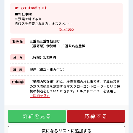
おすすめポイント
■お仕事PR
≪残業で稼げる≫
高収入を希望される方にオススメ。
残業は月20時間以上あります♪
もっと見る
≪髪型自由≫
基本的に髪色自由で明るすぎたり奇抜でなければOKです！
三重県三重郡朝日町
勤 務 地
(規定有)≪ラクラク制服アリ≫
【最寄駅】伊勢朝日 ／ 近鉄名古屋線
制服があるので、
毎日の服装の悩み解消♪
≪未経験でも活躍できる≫
【時給】1,310 円
給 与
新しいことにチャレンジするのは不安だけど、
しっかり働く環境が整っています！
製造（組立・組み付け）
職 種
イチからスキルUP・ステップUP目指していきましょう！
≪様々なお仕事をご提案≫
一人で悩まず気軽に相談できる、
【業務内容詳細】組立、検査業務のお仕事です。半導体装置
仕事内容
派遣のお仕事です！
のガス流動量を調節するマスフローコントローラーという機
械の製造をしていただきます。トルクドライバーを使用して
■職場の雰囲気
ねじ締めをしたり、数値をパソコンで入力したりする業務を
…詳細を見る
髪型・髪色自由♪
お任せいたします。ライン作業ではなく、モクモク作業で
派手過ぎなければOKだから、
す。【取扱製品情報】マスフローコントローラー ■お仕事PR
モチベーションもUP！
≪残業で稼げる≫ 高収入を希望される方にオススメ。 残業は
20代が多数活躍中！
詳細を見る
応募する
月20時間以上あります♪ ≪髪型自由≫ 基本的に髪色自由で明
社会人経験が浅くてもOK！
るすぎたり奇抜でなければOKです！ (規定有)≪ラクラク制服
ここから経験積んでいきましょ！
アリ≫ 制服があるので、 毎日の服装の悩み解消♪ ≪未経験で
も活躍できる≫ 新しいことにチャレンジするのは不安だけ
気になるリストに
追加する