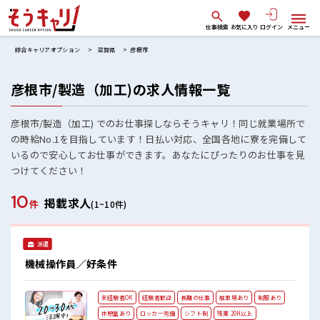
仕事検索
お気に入り
ログイン
メニュー
綜合キャリアオプション
滋賀県
彦根市
彦根市/製造（加工)の求人情報一覧
彦根市/製造（加工) でのお仕事探しならそうキャリ！同じ就業場所で
の時給No.1を目指しています！日払い対応、全国各地に寮を完備して
いるので安心してお仕事ができます。あなたにぴったりのお仕事を見
つけてください！
10
掲載求人
件
(1~10件)
派遣
機械操作員／好条件
未経験者OK
経験者歓迎
長期の仕事
駐車場あり
制服あり
休憩室あり
ロッカー完備
シフト制
残業 20H以上