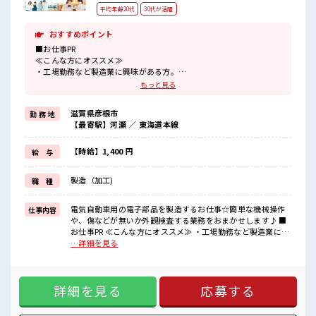
平均年齢20代
30代が活躍
おすすめポイント
■お仕事PR
≪こんな方にオススメ≫
・工場勤務など製造業に興味がある方。
・高収入で働きたい方。
もっと見る
≪動きやすい制服アリ≫
制服があるので、
滋賀県彦根市
勤 務 地
毎日の服装の悩み解消♪
【最寄駅】河瀬 ／ 東海道本線
≪自分に合った期間で働ける≫
生活スタイルに合わせた働き方もできる、
派遣のお仕事です！
【時給】1,400 円
給 与
≪美味しい食堂あり≫
月曜から金曜の日中営業中の食堂は400円で定食がいただけます！
製造（加工)
職 種
≪無料の駐車場完備≫
これで夜の通勤も安心してラクラクですね♪
電気自動車用の電子部品を製造するお仕事☆簡単な機械操作
仕事内容
■職場の雰囲気
や、傷などが無いか外観検査する業務をおまかせします♪ ■
20～30代活躍中！
お仕事PR ≪こんな方にオススメ≫ ・工場勤務など製造業に興
交替勤務で高収入をゲット！
味がある方。 ・高収入で働きたい方。 ≪動きやすい制服アリ
…詳細を見る
残業はほぼなしでプライベートも充実しそうですね！
≫ 制服があるので、 毎日の服装の悩み解消♪ ≪自分に合った
カンタン機械操作や目視チェックだから未経験さんにオススメのお
期間で働ける≫ 生活スタイルに合わせた働き方もできる、 派
仕事！
遣のお仕事です！ ≪美味しい食堂あり≫ 月曜から金曜の日中
詳細を見る
応募する
営業中の食堂は400円で定食がいただけます！ ≪無料の駐車
場完備≫ これで夜の通勤も安心してラクラクですね♪ ■職場
の雰囲気 20～30代活躍中！ 交替勤務で高収入をゲット！ 残