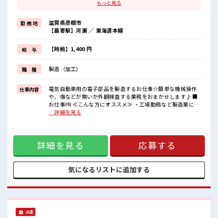
・高収入で働きたい方。
もっと見る
≪動きやすい制服アリ≫
制服があるので、
滋賀県彦根市
勤 務 地
毎日の服装の悩み解消♪
【最寄駅】河瀬 ／ 東海道本線
≪自分に合った期間で働ける≫
生活スタイルに合わせた働き方もできる、
派遣のお仕事です！
【時給】1,400 円
給 与
≪美味しい食堂あり≫
月曜から金曜の日中営業中の食堂は400円で定食がいただけます！
製造（加工)
職 種
≪無料の駐車場完備≫
これで夜の通勤も安心してラクラクですね♪
電気自動車用の電子部品を製造するお仕事☆簡単な機械操作
仕事内容
■職場の雰囲気
や、傷などが無いか外観検査する業務をおまかせします♪ ■
20～30代活躍中！
お仕事PR ≪こんな方にオススメ≫ ・工場勤務など製造業に興
交替勤務で高収入をゲット！
味がある方。 ・高収入で働きたい方。 ≪動きやすい制服アリ
…詳細を見る
残業はほぼなしでプライベートも充実しそうですね！
≫ 制服があるので、 毎日の服装の悩み解消♪ ≪自分に合った
カンタン機械操作や目視チェックだから未経験さんにオススメのお
期間で働ける≫ 生活スタイルに合わせた働き方もできる、 派
仕事！
遣のお仕事です！ ≪美味しい食堂あり≫ 月曜から金曜の日中
詳細を見る
応募する
営業中の食堂は400円で定食がいただけます！ ≪無料の駐車
場完備≫ これで夜の通勤も安心してラクラクですね♪ ■職場
の雰囲気 20～30代活躍中！ 交替勤務で高収入をゲット！ 残
業はほぼなしでプライベートも充実しそうですね！ カンタン
気になるリストに
追加する
機械操作や目視チェックだから未経験さんにオススメのお仕
事！
派遣