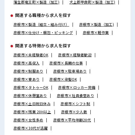
蒲生郡竜王町×製造（加工)
犬上郡甲良町×製造（加工)
関連する職種から求人を探す
彦根市×製造（組立・組み付け）
彦根市×製造（加工)
彦根市×仕分け・梱包・ピッキング
彦根市×軽作業
関連する特徴から求人を探す
彦根市×未経験者OK
彦根市×経験者歓迎
彦根市×高収入
彦根市×長期の仕事
彦根市×制服あり
彦根市×駐車場あり
彦根市×寮あり
彦根市×染髪OK
彦根市×タトゥーOK
彦根市×ロッカー完備
彦根市×休憩室あり
彦根市×社員食堂あり
彦根市×土日祝日休み
彦根市×シフト制
彦根市×残業 20H以上
彦根市×少人数
彦根市×女性多め
彦根市×平均年齢20代
彦根市×30代が活躍