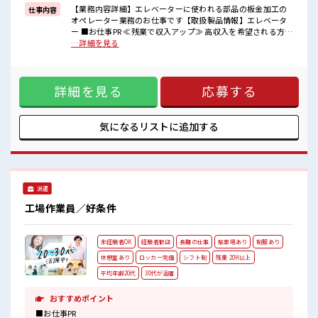
困った事などがあれば、
【業務内容詳細】エレベーターに使われる部品の板金加工の
仕事内容
担当がしっかりサポートします！
オペレーター業務のお仕事です【取扱製品情報】エレベータ
ー ■お仕事PR ≪残業で収入アップ≫ 高収入を希望される方に
■職場の雰囲気
オススメ。 残業は月20時間以上あります♪ ≪週休2日制≫ 週
…詳細を見る
休憩室でホッと一息リフレッシュ！
末は家族や友人と一緒にプライベート満喫！ ≪機能的な制服
職場にはロッカー完備！
アリ≫ 制服があるので、 毎日の服装の悩み解消♪ ≪未経験で
私物の置きすぎには注意が必要ですね★
も活躍できる≫ 新しいことにチャレンジするのは不安だけ
残業が多めだからしっかり稼ぎたい方にもオススメ！
詳細を見る
応募する
ど、 しっかり働く環境が整っています！ イチからスキルUP・
ステップUP目指していきましょう！ ≪自分に向いている仕事
が探せる≫ 困った事などがあれば、 担当がしっかりサポート
します！ ■職場の雰囲気 休憩室でホッと一息リフレッシュ！
気になるリストに
追加する
職場にはロッカー完備！ 私物の置きすぎには注意が必要です
ね★ 残業が多めだからしっかり稼ぎたい方にもオススメ！
派遣
工場作業員／好条件
未経験者OK
経験者歓迎
長期の仕事
駐車場あり
制服あり
休憩室あり
ロッカー完備
シフト制
残業 20H以上
平均年齢20代
30代が活躍
おすすめポイント
■お仕事PR