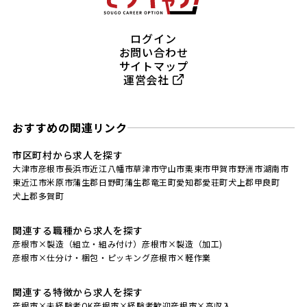
ログイン
お問い合わせ
サイトマップ
運営会社
おすすめの関連リンク
市区町村から求人を探す
大津市
彦根市
長浜市
近江八幡市
草津市
守山市
栗東市
甲賀市
野洲市
湖南市
東近江市
米原市
蒲生郡日野町
蒲生郡竜王町
愛知郡愛荘町
犬上郡甲良町
犬上郡多賀町
関連する職種から求人を探す
彦根市×製造（組立・組み付け）
彦根市×製造（加工)
彦根市×仕分け・梱包・ピッキング
彦根市×軽作業
関連する特徴から求人を探す
彦根市×未経験者OK
彦根市×経験者歓迎
彦根市×高収入