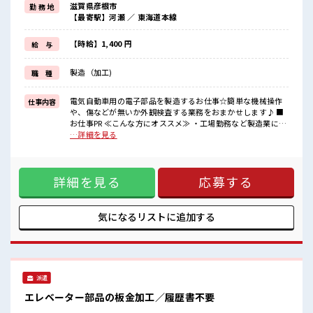
滋賀県彦根市
勤 務 地
毎日の服装の悩み解消♪
【最寄駅】河瀬 ／ 東海道本線
≪自分に合った期間で働ける≫
生活スタイルに合わせた働き方もできる、
派遣のお仕事です！
【時給】1,400 円
給 与
≪美味しい食堂あり≫
月曜から金曜の日中営業中の食堂は400円で定食がいただけます！
製造（加工)
職 種
≪無料の駐車場完備≫
これで夜の通勤も安心してラクラクですね♪
電気自動車用の電子部品を製造するお仕事☆簡単な機械操作
仕事内容
■職場の雰囲気
や、傷などが無いか外観検査する業務をおまかせします♪ ■
20～30代活躍中！
お仕事PR ≪こんな方にオススメ≫ ・工場勤務など製造業に興
交替勤務で高収入をゲット！
味がある方。 ・高収入で働きたい方。 ≪動きやすい制服アリ
…詳細を見る
残業はほぼなしでプライベートも充実しそうですね！
≫ 制服があるので、 毎日の服装の悩み解消♪ ≪自分に合った
カンタン機械操作や目視チェックだから未経験さんにオススメのお
期間で働ける≫ 生活スタイルに合わせた働き方もできる、 派
仕事！
遣のお仕事です！ ≪美味しい食堂あり≫ 月曜から金曜の日中
詳細を見る
応募する
営業中の食堂は400円で定食がいただけます！ ≪無料の駐車
場完備≫ これで夜の通勤も安心してラクラクですね♪ ■職場
の雰囲気 20～30代活躍中！ 交替勤務で高収入をゲット！ 残
業はほぼなしでプライベートも充実しそうですね！ カンタン
気になるリストに
追加する
機械操作や目視チェックだから未経験さんにオススメのお仕
事！
派遣
エレベーター部品の板金加工／履歴書不要