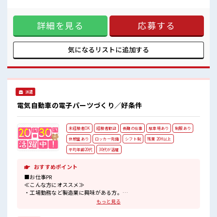
末は家族や友人と一緒にプライベート満喫！ ≪機能的な制服
職場にはロッカー完備！
アリ≫ 制服があるので、 毎日の服装の悩み解消♪ ≪未経験で
私物の置きすぎには注意が必要ですね★
も活躍できる≫ 新しいことにチャレンジするのは不安だけ
残業が多めだからしっかり稼ぎたい方にもオススメ！
詳細を見る
応募する
ど、 しっかり働く環境が整っています！ イチからスキルUP・
ステップUP目指していきましょう！ ≪自分に向いている仕事
が探せる≫ 困った事などがあれば、 担当がしっかりサポート
します！ ■職場の雰囲気 休憩室でホッと一息リフレッシュ！
気になるリストに
追加する
職場にはロッカー完備！ 私物の置きすぎには注意が必要です
ね★ 残業が多めだからしっかり稼ぎたい方にもオススメ！
派遣
電気自動車の電子パーツづくり／好条件
未経験者OK
経験者歓迎
長期の仕事
駐車場あり
制服あり
休憩室あり
ロッカー完備
シフト制
残業 20H以上
平均年齢20代
30代が活躍
おすすめポイント
■お仕事PR
≪こんな方にオススメ≫
・工場勤務など製造業に興味がある方。
・高収入で働きたい方。
もっと見る
≪動きやすい制服アリ≫
制服があるので、