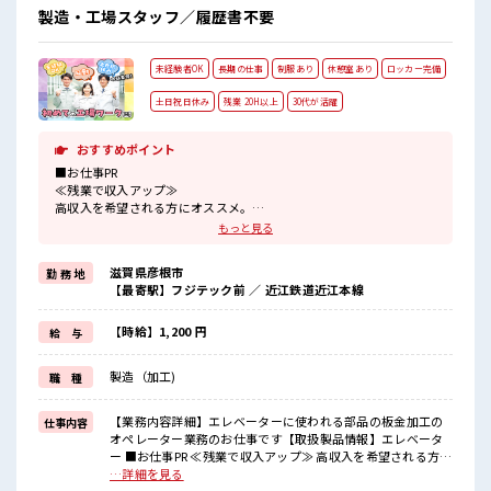
製造・工場スタッフ／履歴書不要
未経験者OK
長期の仕事
制服あり
休憩室あり
ロッカー完備
土日祝日休み
残業 20H以上
30代が活躍
おすすめポイント
■お仕事PR
≪残業で収入アップ≫
高収入を希望される方にオススメ。
残業は月20時間以上あります♪
もっと見る
≪週休2日制≫
週末は家族や友人と一緒にプライベート満喫！
滋賀県彦根市
勤 務 地
≪機能的な制服アリ≫
【最寄駅】フジテック前 ／ 近江鉄道近江本線
制服があるので、
毎日の服装の悩み解消♪
≪未経験でも活躍できる≫
【時給】1,200 円
給 与
新しいことにチャレンジするのは不安だけど、
しっかり働く環境が整っています！
製造（加工)
職 種
イチからスキルUP・ステップUP目指していきましょう！
≪自分に向いている仕事が探せる≫
困った事などがあれば、
【業務内容詳細】エレベーターに使われる部品の板金加工の
仕事内容
担当がしっかりサポートします！
オペレーター業務のお仕事です【取扱製品情報】エレベータ
ー ■お仕事PR ≪残業で収入アップ≫ 高収入を希望される方に
■職場の雰囲気
オススメ。 残業は月20時間以上あります♪ ≪週休2日制≫ 週
…詳細を見る
休憩室でホッと一息リフレッシュ！