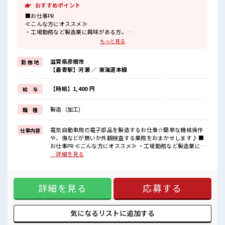
おすすめポイント
■お仕事PR
≪こんな方にオススメ≫
・工場勤務など製造業に興味がある方。
・高収入で働きたい方。
もっと見る
≪動きやすい制服アリ≫
制服があるので、
滋賀県彦根市
勤 務 地
毎日の服装の悩み解消♪
【最寄駅】河瀬 ／ 東海道本線
≪自分に合った期間で働ける≫
生活スタイルに合わせた働き方もできる、
派遣のお仕事です！
【時給】1,400 円
給 与
≪美味しい食堂あり≫
月曜から金曜の日中営業中の食堂は400円で定食がいただけます！
製造（加工)
職 種
≪無料の駐車場完備≫
これで夜の通勤も安心してラクラクですね♪
電気自動車用の電子部品を製造するお仕事☆簡単な機械操作
仕事内容
■職場の雰囲気
や、傷などが無いか外観検査する業務をおまかせします♪ ■
20～30代活躍中！
お仕事PR ≪こんな方にオススメ≫ ・工場勤務など製造業に興
交替勤務で高収入をゲット！
味がある方。 ・高収入で働きたい方。 ≪動きやすい制服アリ
…詳細を見る
残業はほぼなしでプライベートも充実しそうですね！
≫ 制服があるので、 毎日の服装の悩み解消♪ ≪自分に合った
カンタン機械操作や目視チェックだから未経験さんにオススメのお
期間で働ける≫ 生活スタイルに合わせた働き方もできる、 派
仕事！
遣のお仕事です！ ≪美味しい食堂あり≫ 月曜から金曜の日中
詳細を見る
応募する
営業中の食堂は400円で定食がいただけます！ ≪無料の駐車
場完備≫ これで夜の通勤も安心してラクラクですね♪ ■職場
の雰囲気 20～30代活躍中！ 交替勤務で高収入をゲット！ 残
業はほぼなしでプライベートも充実しそうですね！ カンタン
気になるリストに
追加する
機械操作や目視チェックだから未経験さんにオススメのお仕