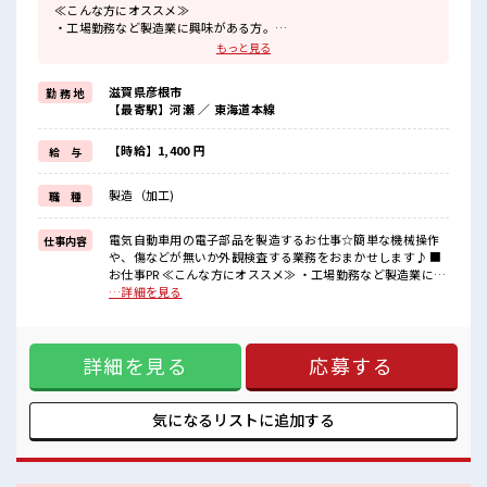
≪こんな方にオススメ≫
・工場勤務など製造業に興味がある方。
・高収入で働きたい方。
もっと見る
≪動きやすい制服アリ≫
制服があるので、
滋賀県彦根市
勤 務 地
毎日の服装の悩み解消♪
【最寄駅】河瀬 ／ 東海道本線
≪自分に合った期間で働ける≫
生活スタイルに合わせた働き方もできる、
派遣のお仕事です！
【時給】1,400 円
給 与
≪美味しい食堂あり≫
月曜から金曜の日中営業中の食堂は400円で定食がいただけます！
製造（加工)
職 種
≪無料の駐車場完備≫
これで夜の通勤も安心してラクラクですね♪
電気自動車用の電子部品を製造するお仕事☆簡単な機械操作
仕事内容
■職場の雰囲気
や、傷などが無いか外観検査する業務をおまかせします♪ ■
20～30代活躍中！
お仕事PR ≪こんな方にオススメ≫ ・工場勤務など製造業に興
交替勤務で高収入をゲット！
味がある方。 ・高収入で働きたい方。 ≪動きやすい制服アリ
…詳細を見る
残業はほぼなしでプライベートも充実しそうですね！
≫ 制服があるので、 毎日の服装の悩み解消♪ ≪自分に合った
カンタン機械操作や目視チェックだから未経験さんにオススメのお
期間で働ける≫ 生活スタイルに合わせた働き方もできる、 派
仕事！
遣のお仕事です！ ≪美味しい食堂あり≫ 月曜から金曜の日中
詳細を見る
応募する
営業中の食堂は400円で定食がいただけます！ ≪無料の駐車
場完備≫ これで夜の通勤も安心してラクラクですね♪ ■職場
の雰囲気 20～30代活躍中！ 交替勤務で高収入をゲット！ 残
業はほぼなしでプライベートも充実しそうですね！ カンタン
気になるリストに
追加する
機械操作や目視チェックだから未経験さんにオススメのお仕
事！