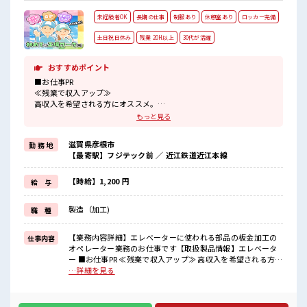
未経験者OK
長期の仕事
制服あり
休憩室あり
ロッカー完備
土日祝日休み
残業 20H以上
30代が活躍
おすすめポイント
■お仕事PR
≪残業で収入アップ≫
高収入を希望される方にオススメ。
残業は月20時間以上あります♪
もっと見る
≪週休2日制≫
週末は家族や友人と一緒にプライベート満喫！
滋賀県彦根市
勤 務 地
≪機能的な制服アリ≫
【最寄駅】フジテック前 ／ 近江鉄道近江本線
制服があるので、
毎日の服装の悩み解消♪
≪未経験でも活躍できる≫
【時給】1,200 円
給 与
新しいことにチャレンジするのは不安だけど、
しっかり働く環境が整っています！
製造（加工)
職 種
イチからスキルUP・ステップUP目指していきましょう！
≪自分に向いている仕事が探せる≫
困った事などがあれば、
【業務内容詳細】エレベーターに使われる部品の板金加工の
仕事内容
担当がしっかりサポートします！
オペレーター業務のお仕事です【取扱製品情報】エレベータ
ー ■お仕事PR ≪残業で収入アップ≫ 高収入を希望される方に
■職場の雰囲気
オススメ。 残業は月20時間以上あります♪ ≪週休2日制≫ 週
…詳細を見る
休憩室でホッと一息リフレッシュ！
末は家族や友人と一緒にプライベート満喫！ ≪機能的な制服
職場にはロッカー完備！
アリ≫ 制服があるので、 毎日の服装の悩み解消♪ ≪未経験で
私物の置きすぎには注意が必要ですね★
も活躍できる≫ 新しいことにチャレンジするのは不安だけ