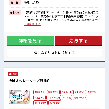
製造（加工)
職 種
イチからスキルUP・ステップUP目指していきましょう！
≪自分に向いている仕事が探せる≫
困った事などがあれば、
【業務内容詳細】エレベーターに使われる部品の板金加工の
仕事内容
担当がしっかりサポートします！
オペレーター業務のお仕事です【取扱製品情報】エレベータ
ー ■お仕事PR ≪残業で収入アップ≫ 高収入を希望される方に
■職場の雰囲気
オススメ。 残業は月20時間以上あります♪ ≪週休2日制≫ 週
…詳細を見る
休憩室でホッと一息リフレッシュ！
末は家族や友人と一緒にプライベート満喫！ ≪機能的な制服
職場にはロッカー完備！
アリ≫ 制服があるので、 毎日の服装の悩み解消♪ ≪未経験で
私物の置きすぎには注意が必要ですね★
も活躍できる≫ 新しいことにチャレンジするのは不安だけ
残業が多めだからしっかり稼ぎたい方にもオススメ！
詳細を見る
応募する
ど、 しっかり働く環境が整っています！ イチからスキルUP・
ステップUP目指していきましょう！ ≪自分に向いている仕事
が探せる≫ 困った事などがあれば、 担当がしっかりサポート
します！ ■職場の雰囲気 休憩室でホッと一息リフレッシュ！
気になるリストに
追加する
職場にはロッカー完備！ 私物の置きすぎには注意が必要です
ね★ 残業が多めだからしっかり稼ぎたい方にもオススメ！
派遣
機械オペレーター／好条件
未経験者OK
経験者歓迎
長期の仕事
駐車場あり
制服あり
休憩室あり
ロッカー完備
シフト制
残業 20H以上
平均年齢20代
30代が活躍