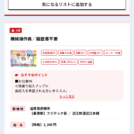
業はほぼなしでプライベートも充実しそうですね！ カンタン
気になるリストに
追加する
機械操作や目視チェックだから未経験さんにオススメのお仕
事！
派遣
機械操作員／履歴書不要
未経験者OK
長期の仕事
制服あり
休憩室あり
ロッカー完備
土日祝日休み
残業 20H以上
30代が活躍
おすすめポイント
■お仕事PR
≪残業で収入アップ≫
高収入を希望される方にオススメ。
残業は月20時間以上あります♪
もっと見る
≪週休2日制≫
週末は家族や友人と一緒にプライベート満喫！
滋賀県彦根市
勤 務 地
≪機能的な制服アリ≫
【最寄駅】フジテック前 ／ 近江鉄道近江本線
制服があるので、
毎日の服装の悩み解消♪
≪未経験でも活躍できる≫
【時給】1,200 円
給 与
新しいことにチャレンジするのは不安だけど、
しっかり働く環境が整っています！