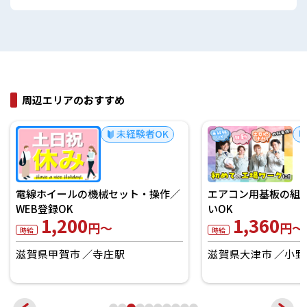
周辺エリアのおすすめ
未経験者OK
電線ホイールの機械セット・操作／
エアコン用基板の組立
WEB登録OK
いOK
1,200
1,360
円～
円～
時給
時給
滋賀県甲賀市
寺庄駅
滋賀県大津市
小野