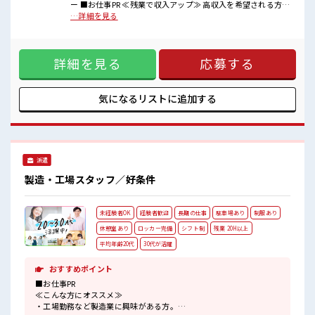
ー ■お仕事PR ≪残業で収入アップ≫ 高収入を希望される方に
■職場の雰囲気
オススメ。 残業は月20時間以上あります♪ ≪週休2日制≫ 週
…詳細を見る
休憩室でホッと一息リフレッシュ！
末は家族や友人と一緒にプライベート満喫！ ≪機能的な制服
職場にはロッカー完備！
アリ≫ 制服があるので、 毎日の服装の悩み解消♪ ≪未経験で
私物の置きすぎには注意が必要ですね★
も活躍できる≫ 新しいことにチャレンジするのは不安だけ
残業が多めだからしっかり稼ぎたい方にもオススメ！
詳細を見る
応募する
ど、 しっかり働く環境が整っています！ イチからスキルUP・
ステップUP目指していきましょう！ ≪自分に向いている仕事
が探せる≫ 困った事などがあれば、 担当がしっかりサポート
します！ ■職場の雰囲気 休憩室でホッと一息リフレッシュ！
気になるリストに
追加する
職場にはロッカー完備！ 私物の置きすぎには注意が必要です
ね★ 残業が多めだからしっかり稼ぎたい方にもオススメ！
派遣
製造・工場スタッフ／好条件
未経験者OK
経験者歓迎
長期の仕事
駐車場あり
制服あり
休憩室あり
ロッカー完備
シフト制
残業 20H以上
平均年齢20代
30代が活躍
おすすめポイント
■お仕事PR
≪こんな方にオススメ≫
・工場勤務など製造業に興味がある方。