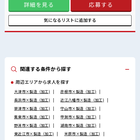
残業が多めだからしっかり稼ぎたい方にもオススメ！
詳細を見る
応募する
ど、 しっかり働く環境が整っています！ イチからスキルUP・
ステップUP目指していきましょう！ ≪自分に向いている仕事
が探せる≫ 困った事などがあれば、 担当がしっかりサポート
します！ ■職場の雰囲気 休憩室でホッと一息リフレッシュ！
気になるリストに
追加する
職場にはロッカー完備！ 私物の置きすぎには注意が必要です
ね★ 残業が多めだからしっかり稼ぎたい方にもオススメ！
関連する条件から探す
周辺エリアから求人を探す
大津市×製造（加工)
彦根市×製造（加工)
長浜市×製造（加工)
近江八幡市×製造（加工)
草津市×製造（加工)
守山市×製造（加工)
栗東市×製造（加工)
甲賀市×製造（加工)
野洲市×製造（加工)
湖南市×製造（加工)
東近江市×製造（加工)
米原市×製造（加工)