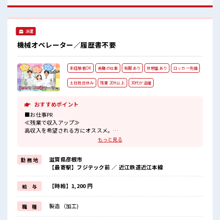
事！
派遣
機械オペレーター／履歴書不要
未経験者OK
長期の仕事
制服あり
休憩室あり
ロッカー完備
土日祝日休み
残業 20H以上
30代が活躍
おすすめポイント
■お仕事PR
≪残業で収入アップ≫
高収入を希望される方にオススメ。
残業は月20時間以上あります♪
もっと見る
≪週休2日制≫
週末は家族や友人と一緒にプライベート満喫！
滋賀県彦根市
勤 務 地
≪機能的な制服アリ≫
【最寄駅】フジテック前 ／ 近江鉄道近江本線
制服があるので、
毎日の服装の悩み解消♪
≪未経験でも活躍できる≫
【時給】1,200 円
給 与
新しいことにチャレンジするのは不安だけど、
しっかり働く環境が整っています！
製造（加工)
職 種
イチからスキルUP・ステップUP目指していきましょう！
≪自分に向いている仕事が探せる≫