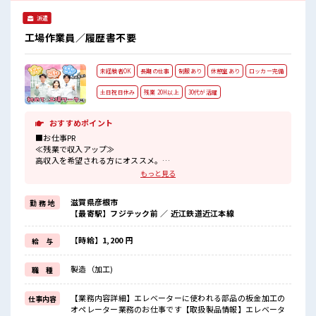
派遣
工場作業員／履歴書不要
未経験者OK
長期の仕事
制服あり
休憩室あり
ロッカー完備
土日祝日休み
残業 20H以上
30代が活躍
おすすめポイント
■お仕事PR
≪残業で収入アップ≫
高収入を希望される方にオススメ。
残業は月20時間以上あります♪
もっと見る
≪週休2日制≫
週末は家族や友人と一緒にプライベート満喫！
滋賀県彦根市
勤 務 地
≪機能的な制服アリ≫
【最寄駅】フジテック前 ／ 近江鉄道近江本線
制服があるので、
毎日の服装の悩み解消♪
≪未経験でも活躍できる≫
【時給】1,200 円
給 与
新しいことにチャレンジするのは不安だけど、
しっかり働く環境が整っています！
製造（加工)
職 種
イチからスキルUP・ステップUP目指していきましょう！
≪自分に向いている仕事が探せる≫
困った事などがあれば、
【業務内容詳細】エレベーターに使われる部品の板金加工の
仕事内容
担当がしっかりサポートします！
オペレーター業務のお仕事です【取扱製品情報】エレベータ