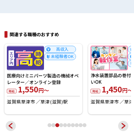
関連する職種のおすすめ
高収入
未経験者OK
浄水装置部品の巻付け
医療向けミニパーツ製造の機械オペ
いOK
レーター／オンライン登録
1,450
1,550
円～
円～
時給
時給
滋賀県草津市
草津
滋賀県草津市
草津(滋賀)駅