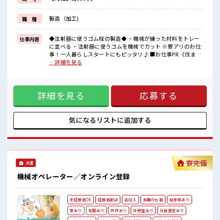
・6ヶ月後に 5万円
・1年後に 7万円
製造（加工)
職 種
トータル 15万円 の入社祝金がもらえます！
■職場の雰囲気
◆注射器に使うゴム栓の製造◆ ・機械が練った材料をトレー
仕事内容
《10代～30代の男性スタッフさんも活躍中》
に並べる ・注射器に使うゴムを機械でカット ※寮アリのお仕
とってもキレイな職場です☆
事！一人暮らしスタートにもピッタリ♪ ■お仕事PR 《住まい
空調完備でカイテキ♪
もお仕事も同時にGET*》 1.プライベート抜群のワンルーム寮
…詳細を見る
通勤はマイカー・バイクOK◎もちろん通勤交通費規定支給！
2.TV/冷蔵庫/洗濯機/エアコン/電子レンジ備え付け 3.駐車場完
社員食堂/無料駐車場/ロッカー/休憩室も完備！
備なのでマイカー持ち込みOK 4.寮周辺にコンビニ・スーパ
#ryo
ー・ドラッグストアあり 5.赴任時は現地までの移動交通費も
詳細を見る
応募する
規定支給！ 《やる気みなぎる手当付き*》 ・初回更新の2ヶ月
後に 3万円 ・6ヶ月後に 5万円 ・1年後に 7万円 トータル 15万
円 の入社祝金がもらえます！ ■職場の雰囲気 《10代～30代
の男性スタッフさんも活躍中》 とってもキレイな職場です☆
気になるリストに
追加する
空調完備でカイテキ♪ 通勤はマイカー・バイクOK◎もちろん
通勤交通費規定支給！ 社員食堂/無料駐車場/ロッカー/休憩室
も完備！ #ryo
寮完備
派遣
機械オペレーター／オンライン登録
未経験者OK
経験者歓迎
高収入
長期の仕事
駐車場あり
寮あり
制服あり
研修あり
休憩室あり
社員食堂あり