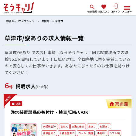
仕事検索
お気に入り
ログイン
メニュー
綜合キャリアオプション
滋賀県
草津市
草津市/寮ありの求人情報一覧
草津市/寮あり でのお仕事探しならそうキャリ！同じ就業場所での時
給No.1を目指しています！日払い対応、全国各地に寮を完備している
ので安心してお仕事ができます。あなたにぴったりのお仕事を見つけ
てください！
6
掲載求人
件
(1~6件)
寮完備
派遣
浄水装置部品の巻付け・検査/日払いOK
未経験者OK
高収入
長期の仕事
寮あり
制服あり
休憩室あり
社員食堂あり
ロッカー完備
染髪OK
シフト制