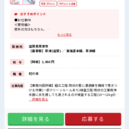
残業 20H以上
40代以上も活躍
おすすめポイント
■お仕事PR
≪寮完備≫
県外の方はもちろん、
通勤にはちょっと遠い…という県内の方もOK！
もっと見る
出勤日は寮住まい、
休日は自宅でゆっくり、
滋賀県草津市
勤 務 地
なんて働き方もできます！
【最寄駅】草津(滋賀) ／ 東海道本線、草津線
≪残業で収入アップ≫
高収入を希望される方にオススメ。
残業は月20時間以上あります♪
【時給】1,450 円
給 与
≪髪色自由で自分らしく働く≫
明るすぎたり奇抜でなければ基本的に自由！
軽作業
職 種
(規定有)≪ラクラク制服アリ≫
制服があるので、
毎日の服装の悩み解消♪
【業務内容詳細】組立工程:筒状の管に濾過膜を機械で巻きつ
仕事内容
≪様々なお仕事をご提案≫
ける作業(一部クリーンルームあり)検査工程:筒状の工業用浄
一人で悩まず気軽に相談できる、
水器に水を通してろ過されるのか検査する工程(10～12kgのも
派遣のお仕事です！
のを機械にセットして取り出す作業)・チームで協力して作業
…詳細を見る
をする部署と個人で黙々と作業する部署があります【取扱製
■職場の雰囲気
品情報】工場の排水処理、食品製造用途、浄水製造などに使
派手すぎなければ多少のヘアカラーもOKなのはウレシイPoint☆
われる筒状のろ過装置の製造 ※寮アリのお仕事！一人暮らし
仕事の合間の息抜きは休憩室で♪
詳細を見る
応募する
スタートにもピッタリ♪ ■お仕事PR ≪寮完備≫ 県外の方はも
持ち物が多いあなたにもぴったり☆
ちろん、 通勤にはちょっと遠い…という県内の方もOK！ 出
ロッカー付き職場♪
勤日は寮住まい、 休日は自宅でゆっくり、 なんて働き方もで