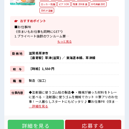
ロッカー完備
ピアスOK
残業 20H未満
平均年齢20代
30代が活躍
おすすめポイント
■お仕事PR
《住まいもお仕事も同時にGET*》
1.プライベート抜群のワンルーム寮
2.TV/冷蔵庫/洗濯機/エアコン/電子レンジ備え付け
もっと見る
3.駐車場完備なのでマイカー持ち込みOK
4.寮周辺にコンビニ・スーパー・ドラッグストアあり
滋賀県草津市
勤 務 地
5.赴任時は現地までの移動交通費も規定支給！
【最寄駅】草津(滋賀) ／ 東海道本線、草津線
《やる気みなぎる手当付き*》
・初回更新の2ヶ月後に 3万円
【時給】1,550 円
給 与
・6ヶ月後に 5万円
・1年後に 7万円
製造（加工)
職 種
トータル 15万円 の入社祝金がもらえます！
■職場の雰囲気
◆注射器に使うゴム栓の製造◆ ・機械が練った材料をトレー
仕事内容
《10代～30代の男性スタッフさんも活躍中》
に並べる ・注射器に使うゴムを機械でカット ※寮アリのお仕
とってもキレイな職場です☆
事！一人暮らしスタートにもピッタリ♪ ■お仕事PR 《住まい
空調完備でカイテキ♪
もお仕事も同時にGET*》 1.プライベート抜群のワンルーム寮
…詳細を見る
通勤はマイカー・バイクOK◎もちろん通勤交通費規定支給！
2.TV/冷蔵庫/洗濯機/エアコン/電子レンジ備え付け 3.駐車場完
社員食堂/無料駐車場/ロッカー/休憩室も完備！
備なのでマイカー持ち込みOK 4.寮周辺にコンビニ・スーパ
#ryo
ー・ドラッグストアあり 5.赴任時は現地までの移動交通費も
詳細を見る
応募する
規定支給！ 《やる気みなぎる手当付き*》 ・初回更新の2ヶ月