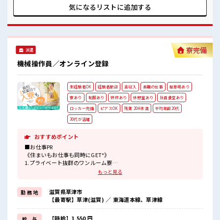
きます！ ≪残業で収入アップ≫ 高収入を希望される方にオス
気になるリストに
追加する
スメ。 残業は月20時間以上あります♪ ≪髪色自由で自分らし
く働く≫ 明るすぎたり奇抜でなければ基本的に自由！ (規定
有)≪ラクラク制服アリ≫ 制服があるので、 毎日の服装の悩
み解消♪ ≪様々なお仕事をご提案≫ 一人で悩まず気軽に相談
できる、 派遣のお仕事です！ ■職場の雰囲気 派手すぎなけれ
寮完備
派遣
ば多少のヘアカラーもOKなのはウレシイPoint☆ 仕事の合間
の息抜きは休憩室で♪ 持ち物が多いあなたにもぴったり☆ ロ
機械操作員／オンライン登録
ッカー付き職場♪
未経験者OK
経験者歓迎
高収入
長期の仕事
駐車場あり
寮あり
制服あり
研修あり
休憩室あり
社員食堂あり
ロッカー完備
ピアスOK
残業 20H未満
平均年齢20代
30代が活躍
おすすめポイント
■お仕事PR
《住まいもお仕事も同時にGET*》
1.プライベート抜群のワンルーム寮
2.TV/冷蔵庫/洗濯機/エアコン/電子レンジ備え付け
もっと見る
3.駐車場完備なのでマイカー持ち込みOK
4.寮周辺にコンビニ・スーパー・ドラッグストアあり
滋賀県草津市
勤 務 地
5.赴任時は現地までの移動交通費も規定支給！
【最寄駅】草津(滋賀) ／ 東海道本線、草津線
《やる気みなぎる手当付き*》
・初回更新の2ヶ月後に 3万円
【時給】1,550 円
給 与