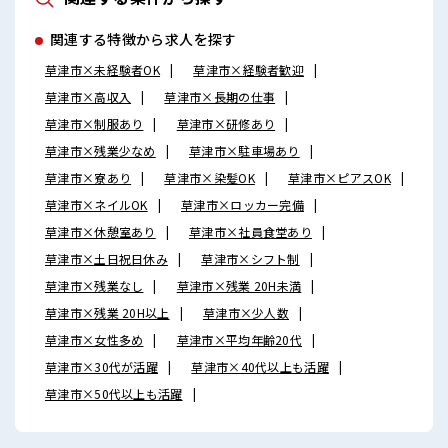
関連する特徴から求人を探す
草津市×未経験者OK
草津市×経験者歓迎
草津市×高収入
草津市×長期の仕事
草津市×制服あり
草津市×研修あり
草津市×残業少なめ
草津市×駐車場あり
草津市×寮あり
草津市×染髪OK
草津市×ピアスOK
草津市×ネイルOK
草津市×ロッカー完備
草津市×休憩室あり
草津市×社員食堂あり
草津市×土日祝日休み
草津市×シフト制
草津市×残業なし
草津市×残業 20H未満
草津市×残業 20H以上
草津市×少人数
草津市×女性多め
草津市×平均年齢20代
草津市×30代が活躍
草津市×40代以上も活躍
草津市×50代以上も活躍