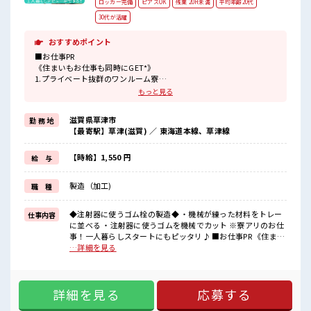
ロッカー完備
ピアスOK
残業 20H未満
平均年齢20代
30代が活躍
おすすめポイント
■お仕事PR
《住まいもお仕事も同時にGET*》
1.プライベート抜群のワンルーム寮
2.TV/冷蔵庫/洗濯機/エアコン/電子レンジ備え付け
もっと見る
3.駐車場完備なのでマイカー持ち込みOK
4.寮周辺にコンビニ・スーパー・ドラッグストアあり
滋賀県草津市
勤 務 地
5.赴任時は現地までの移動交通費も規定支給！
【最寄駅】草津(滋賀) ／ 東海道本線、草津線
《やる気みなぎる手当付き*》
・初回更新の2ヶ月後に 3万円
【時給】1,550 円
給 与
・6ヶ月後に 5万円
・1年後に 7万円
製造（加工)
職 種
トータル 15万円 の入社祝金がもらえます！
■職場の雰囲気
◆注射器に使うゴム栓の製造◆ ・機械が練った材料をトレー
仕事内容
《10代～30代の男性スタッフさんも活躍中》
に並べる ・注射器に使うゴムを機械でカット ※寮アリのお仕
とってもキレイな職場です☆
事！一人暮らしスタートにもピッタリ♪ ■お仕事PR 《住まい
空調完備でカイテキ♪
もお仕事も同時にGET*》 1.プライベート抜群のワンルーム寮
…詳細を見る
通勤はマイカー・バイクOK◎もちろん通勤交通費規定支給！
2.TV/冷蔵庫/洗濯機/エアコン/電子レンジ備え付け 3.駐車場完
社員食堂/無料駐車場/ロッカー/休憩室も完備！
備なのでマイカー持ち込みOK 4.寮周辺にコンビニ・スーパ
#ryo
ー・ドラッグストアあり 5.赴任時は現地までの移動交通費も
詳細を見る
応募する
規定支給！ 《やる気みなぎる手当付き*》 ・初回更新の2ヶ月
後に 3万円 ・6ヶ月後に 5万円 ・1年後に 7万円 トータル 15万