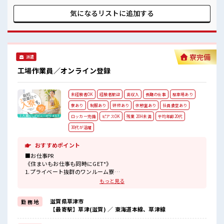
円 の入社祝金がもらえます！ ■職場の雰囲気 《10代～30代
の男性スタッフさんも活躍中》 とってもキレイな職場です☆
気になるリストに
追加する
空調完備でカイテキ♪ 通勤はマイカー・バイクOK◎もちろん
通勤交通費規定支給！ 社員食堂/無料駐車場/ロッカー/休憩室
も完備！ #ryo
寮完備
派遣
工場作業員／オンライン登録
未経験者OK
経験者歓迎
高収入
長期の仕事
駐車場あり
寮あり
制服あり
研修あり
休憩室あり
社員食堂あり
ロッカー完備
ピアスOK
残業 20H未満
平均年齢20代
30代が活躍
おすすめポイント
■お仕事PR
《住まいもお仕事も同時にGET*》
1.プライベート抜群のワンルーム寮
2.TV/冷蔵庫/洗濯機/エアコン/電子レンジ備え付け
もっと見る
3.駐車場完備なのでマイカー持ち込みOK
4.寮周辺にコンビニ・スーパー・ドラッグストアあり
滋賀県草津市
勤 務 地
5.赴任時は現地までの移動交通費も規定支給！
【最寄駅】草津(滋賀) ／ 東海道本線、草津線
《やる気みなぎる手当付き*》