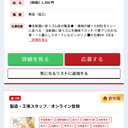
・初回更新の2ヶ月後に 3万円
【時給】1,550 円
給 与
・6ヶ月後に 5万円
・1年後に 7万円
製造（加工)
職 種
トータル 15万円 の入社祝金がもらえます！
■職場の雰囲気
◆注射器に使うゴム栓の製造◆ ・機械が練った材料をトレー
仕事内容
《10代～30代の男性スタッフさんも活躍中》
に並べる ・注射器に使うゴムを機械でカット ※寮アリのお仕
とってもキレイな職場です☆
事！一人暮らしスタートにもピッタリ♪ ■お仕事PR 《住まい
空調完備でカイテキ♪
もお仕事も同時にGET*》 1.プライベート抜群のワンルーム寮
…詳細を見る
通勤はマイカー・バイクOK◎もちろん通勤交通費規定支給！
2.TV/冷蔵庫/洗濯機/エアコン/電子レンジ備え付け 3.駐車場完
社員食堂/無料駐車場/ロッカー/休憩室も完備！
備なのでマイカー持ち込みOK 4.寮周辺にコンビニ・スーパ
#ryo
ー・ドラッグストアあり 5.赴任時は現地までの移動交通費も
詳細を見る
応募する
規定支給！ 《やる気みなぎる手当付き*》 ・初回更新の2ヶ月
後に 3万円 ・6ヶ月後に 5万円 ・1年後に 7万円 トータル 15万
円 の入社祝金がもらえます！ ■職場の雰囲気 《10代～30代
の男性スタッフさんも活躍中》 とってもキレイな職場です☆
気になるリストに
追加する
空調完備でカイテキ♪ 通勤はマイカー・バイクOK◎もちろん
通勤交通費規定支給！ 社員食堂/無料駐車場/ロッカー/休憩室
も完備！ #ryo
寮完備
派遣
製造・工場スタッフ／オンライン登録
未経験者OK
経験者歓迎
高収入
長期の仕事
駐車場あり
寮あり
制服あり
研修あり
休憩室あり
社員食堂あり