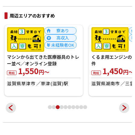
周辺エリアのおすすめ
寮あり
高収入
未経験者OK
マシンから出てきた医療器具のトレ
くるま用エンジンの
ー並べ／オンライン登録
件
1,550
1,450
円～
円～
時給
時給
滋賀県草津市
草津(滋賀)駅
滋賀県湖南市
三雲