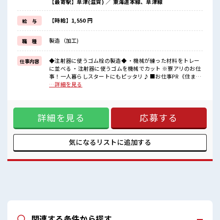
【最寄駅】草津(滋賀) ／ 東海道本線、草津線
《やる気みなぎる手当付き*》
・初回更新の2ヶ月後に 3万円
【時給】1,550 円
給 与
・6ヶ月後に 5万円
・1年後に 7万円
製造（加工)
職 種
トータル 15万円 の入社祝金がもらえます！
■職場の雰囲気
◆注射器に使うゴム栓の製造◆ ・機械が練った材料をトレー
仕事内容
《10代～30代の男性スタッフさんも活躍中》
に並べる ・注射器に使うゴムを機械でカット ※寮アリのお仕
とってもキレイな職場です☆
事！一人暮らしスタートにもピッタリ♪ ■お仕事PR 《住まい
空調完備でカイテキ♪
もお仕事も同時にGET*》 1.プライベート抜群のワンルーム寮
…詳細を見る
通勤はマイカー・バイクOK◎もちろん通勤交通費規定支給！
2.TV/冷蔵庫/洗濯機/エアコン/電子レンジ備え付け 3.駐車場完
社員食堂/無料駐車場/ロッカー/休憩室も完備！
備なのでマイカー持ち込みOK 4.寮周辺にコンビニ・スーパ
#ryo
ー・ドラッグストアあり 5.赴任時は現地までの移動交通費も
詳細を見る
応募する
規定支給！ 《やる気みなぎる手当付き*》 ・初回更新の2ヶ月
後に 3万円 ・6ヶ月後に 5万円 ・1年後に 7万円 トータル 15万
円 の入社祝金がもらえます！ ■職場の雰囲気 《10代～30代
の男性スタッフさんも活躍中》 とってもキレイな職場です☆
気になるリストに
追加する
空調完備でカイテキ♪ 通勤はマイカー・バイクOK◎もちろん
通勤交通費規定支給！ 社員食堂/無料駐車場/ロッカー/休憩室
も完備！ #ryo
関連する条件から探す