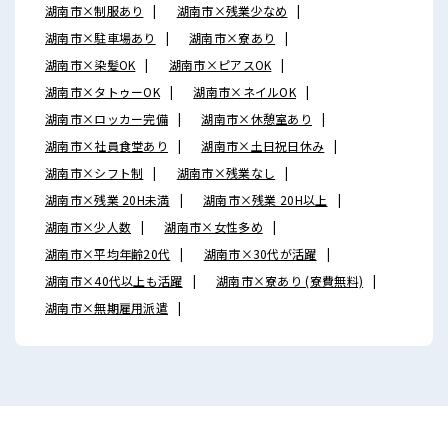
湖南市×制服あり
湖南市×残業少なめ
湖南市×駐車場あり
湖南市×寮あり
湖南市×染髪OK
湖南市×ピアスOK
湖南市×タトゥーOK
湖南市×ネイルOK
湖南市×ロッカー完備
湖南市×休憩室あり
湖南市×社員食堂あり
湖南市×土日祝日休み
湖南市×シフト制
湖南市×残業なし
湖南市×残業 20H未満
湖南市×残業 20H以上
湖南市×少人数
湖南市×女性多め
湖南市×平均年齢20代
湖南市×30代が活躍
湖南市×40代以上も活躍
湖南市×寮あり (寮費無料)
湖南市×無期雇用派遣