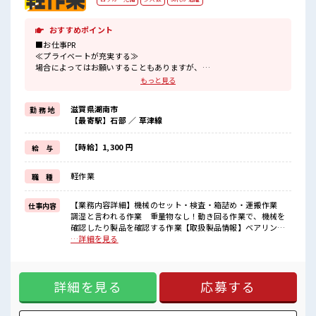
おすすめポイント
■お仕事PR
≪プライベートが充実する≫
場合によってはお願いすることもありますが、
残業はほとんどナシ！
もっと見る
制服があると毎日の服選びに悩まずOK♪
≪未経験OKの仕事≫
滋賀県湖南市
勤 務 地
新しいことにチャレンジするのは不安だけど、
【最寄駅】石部 ／ 草津線
しっかり働く環境が整っています！
イチからスキルUP・ステップUP目指していきましょう！
≪自分に合った期間で働ける≫
【時給】1,300 円
給 与
福利厚生が整った派遣のお仕事です！
軽作業
職 種
■職場の雰囲気
『少人数』だからコミュニケーションも取りやすい？
しっかり休める休憩室あり！
【業務内容詳細】機械のセット・検査・箱詰め・運搬作業
仕事内容
オンオフの切替もできちゃう！
調湿と言われる作業 重量物なし！動き回る作業で、機械を
持ち物が多いあなたにもぴったり☆
確認したり製品を確認する作業【取扱製品情報】ベアリング
ロッカー付き職場♪
製品、プラスチック部品 ■お仕事PR ≪プライベートが充実す
…詳細を見る
る≫ 場合によってはお願いすることもありますが、 残業はほ
とんどナシ！ 制服があると毎日の服選びに悩まずOK♪ ≪未
経験OKの仕事≫ 新しいことにチャレンジするのは不安だけ
詳細を見る
応募する
ど、 しっかり働く環境が整っています！ イチからスキルUP・
ステップUP目指していきましょう！ ≪自分に合った期間で働
ける≫ 福利厚生が整った派遣のお仕事です！ ■職場の雰囲気