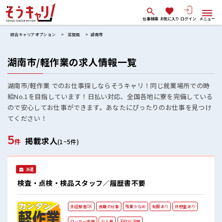
仕事検索
お気に入り
ログイン
メニュー
綜合キャリアオプション
滋賀県
湖南市
湖南市/軽作業の求人情報一覧
湖南市/軽作業 でのお仕事探しならそうキャリ！同じ就業場所での時
給No.1を目指しています！日払い対応、全国各地に寮を完備している
ので安心してお仕事ができます。あなたにぴったりのお仕事を見つけ
てください！
5
掲載求人
件
(1~5件)
派遣
検査・点検・検品スタッフ／履歴書不要
未経験者OK
長期の仕事
残業少なめ
制服あり
休憩室あり
ロッカー完備
少人数
30代が活躍