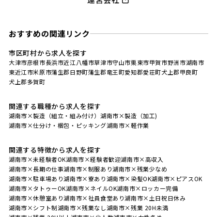
おすすめの関連リンク
市区町村から求人を探す
大津市
彦根市
長浜市
近江八幡市
草津市
守山市
栗東市
甲賀市
野洲市
湖南市
東近江市
米原市
蒲生郡日野町
蒲生郡竜王町
愛知郡愛荘町
犬上郡甲良町
犬上郡多賀町
関連する職種から求人を探す
湖南市×製造（組立・組み付け）
湖南市×製造（加工)
湖南市×仕分け・梱包・ピッキング
湖南市×軽作業
関連する特徴から求人を探す
湖南市×未経験者OK
湖南市×経験者歓迎
湖南市×高収入
湖南市×長期の仕事
湖南市×制服あり
湖南市×残業少なめ
湖南市×駐車場あり
湖南市×寮あり
湖南市×染髪OK
湖南市×ピアスOK
湖南市×タトゥーOK
湖南市×ネイルOK
湖南市×ロッカー完備
湖南市×休憩室あり
湖南市×社員食堂あり
湖南市×土日祝日休み
湖南市×シフト制
湖南市×残業なし
湖南市×残業 20H未満