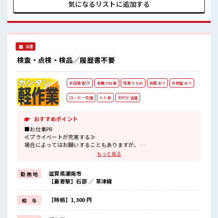
『少人数』だからコミュニケーションも取りやすい？ しっか
気になるリストに
追加する
り休める休憩室あり！ オンオフの切替もできちゃう！ 持ち物
が多いあなたにもぴったり☆ ロッカー付き職場♪
派遣
検査・点検・検品／履歴書不要
未経験者OK
長期の仕事
残業少なめ
制服あり
休憩室あり
ロッカー完備
少人数
30代が活躍
おすすめポイント
■お仕事PR
≪プライベートが充実する≫
場合によってはお願いすることもありますが、
残業はほとんどナシ！
もっと見る
制服があると毎日の服選びに悩まずOK♪
≪未経験OKの仕事≫
滋賀県湖南市
勤 務 地
新しいことにチャレンジするのは不安だけど、
【最寄駅】石部 ／ 草津線
しっかり働く環境が整っています！
イチからスキルUP・ステップUP目指していきましょう！
≪自分に合った期間で働ける≫
【時給】1,300 円
給 与
福利厚生が整った派遣のお仕事です！