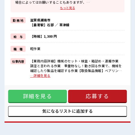
場合によってはお願いすることもありますが、
残業はほとんどナシ！
もっと見る
制服があると毎日の服選びに悩まずOK♪
≪未経験OKの仕事≫
滋賀県湖南市
勤 務 地
新しいことにチャレンジするのは不安だけど、
【最寄駅】石部 ／ 草津線
しっかり働く環境が整っています！
イチからスキルUP・ステップUP目指していきましょう！
≪自分に合った期間で働ける≫
【時給】1,300 円
給 与
福利厚生が整った派遣のお仕事です！
軽作業
職 種
■職場の雰囲気
『少人数』だからコミュニケーションも取りやすい？
しっかり休める休憩室あり！
【業務内容詳細】機械のセット・検査・箱詰め・運搬作業
仕事内容
オンオフの切替もできちゃう！
調湿と言われる作業 重量物なし！動き回る作業で、機械を
持ち物が多いあなたにもぴったり☆
確認したり製品を確認する作業【取扱製品情報】ベアリング
ロッカー付き職場♪
製品、プラスチック部品 ■お仕事PR ≪プライベートが充実す
…詳細を見る
る≫ 場合によってはお願いすることもありますが、 残業はほ
とんどナシ！ 制服があると毎日の服選びに悩まずOK♪ ≪未
経験OKの仕事≫ 新しいことにチャレンジするのは不安だけ
詳細を見る
応募する
ど、 しっかり働く環境が整っています！ イチからスキルUP・
ステップUP目指していきましょう！ ≪自分に合った期間で働
ける≫ 福利厚生が整った派遣のお仕事です！ ■職場の雰囲気
『少人数』だからコミュニケーションも取りやすい？ しっか
気になるリストに
追加する
り休める休憩室あり！ オンオフの切替もできちゃう！ 持ち物
が多いあなたにもぴったり☆ ロッカー付き職場♪