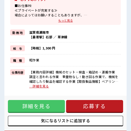
■お仕事PR
≪プライベートが充実する≫
場合によってはお願いすることもありますが、
残業はほとんどナシ！
もっと見る
制服があると毎日の服選びに悩まずOK♪
≪未経験OKの仕事≫
滋賀県湖南市
勤 務 地
新しいことにチャレンジするのは不安だけど、
【最寄駅】石部 ／ 草津線
しっかり働く環境が整っています！
イチからスキルUP・ステップUP目指していきましょう！
≪自分に合った期間で働ける≫
【時給】1,300 円
給 与
福利厚生が整った派遣のお仕事です！
軽作業
職 種
■職場の雰囲気
『少人数』だからコミュニケーションも取りやすい？
しっかり休める休憩室あり！
【業務内容詳細】機械のセット・検査・箱詰め・運搬作業
仕事内容
オンオフの切替もできちゃう！
調湿と言われる作業 重量物なし！動き回る作業で、機械を
持ち物が多いあなたにもぴったり☆
確認したり製品を確認する作業【取扱製品情報】ベアリング
ロッカー付き職場♪
製品、プラスチック部品 ■お仕事PR ≪プライベートが充実す
…詳細を見る
る≫ 場合によってはお願いすることもありますが、 残業はほ
とんどナシ！ 制服があると毎日の服選びに悩まずOK♪ ≪未
経験OKの仕事≫ 新しいことにチャレンジするのは不安だけ
詳細を見る
応募する
ど、 しっかり働く環境が整っています！ イチからスキルUP・
ステップUP目指していきましょう！ ≪自分に合った期間で働
ける≫ 福利厚生が整った派遣のお仕事です！ ■職場の雰囲気
『少人数』だからコミュニケーションも取りやすい？ しっか
気になるリストに
追加する
り休める休憩室あり！ オンオフの切替もできちゃう！ 持ち物
が多いあなたにもぴったり☆ ロッカー付き職場♪