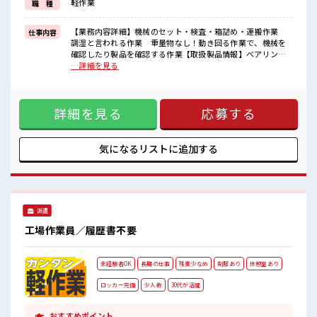
軽作業
職 種
■職場の雰囲気
『少人数』だからコミュニケーションも取りやすい？
しっかり休める休憩室あり！
【業務内容詳細】機械のセット・検査・箱詰め・運搬作業
仕事内容
オンオフの切替もできちゃう！
調湿と言われる作業 重量物なし！動き回る作業で、機械を
持ち物が多いあなたにもぴったり☆
確認したり製品を確認する作業【取扱製品情報】ベアリング
ロッカー付き職場♪
製品、プラスチック部品 ■お仕事PR ≪プライベートが充実す
…詳細を見る
る≫ 場合によってはお願いすることもありますが、 残業はほ
とんどナシ！ 制服があると毎日の服選びに悩まずOK♪ ≪未
経験OKの仕事≫ 新しいことにチャレンジするのは不安だけ
詳細を見る
応募する
ど、 しっかり働く環境が整っています！ イチからスキルUP・
ステップUP目指していきましょう！ ≪自分に合った期間で働
ける≫ 福利厚生が整った派遣のお仕事です！ ■職場の雰囲気
『少人数』だからコミュニケーションも取りやすい？ しっか
気になるリストに
追加する
り休める休憩室あり！ オンオフの切替もできちゃう！ 持ち物
が多いあなたにもぴったり☆ ロッカー付き職場♪
派遣
工場作業員／履歴書不要
未経験者OK
長期の仕事
残業少なめ
制服あり
休憩室あり
ロッカー完備
少人数
30代が活躍
おすすめポイント