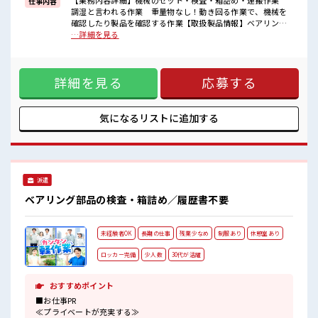
【業務内容詳細】機械のセット・検査・箱詰め・運搬作業
仕事内容
オンオフの切替もできちゃう！
調湿と言われる作業 重量物なし！動き回る作業で、機械を
持ち物が多いあなたにもぴったり☆
確認したり製品を確認する作業【取扱製品情報】ベアリング
ロッカー付き職場♪
製品、プラスチック部品 ■お仕事PR ≪プライベートが充実す
…詳細を見る
る≫ 場合によってはお願いすることもありますが、 残業はほ
とんどナシ！ 制服があると毎日の服選びに悩まずOK♪ ≪未
経験OKの仕事≫ 新しいことにチャレンジするのは不安だけ
詳細を見る
応募する
ど、 しっかり働く環境が整っています！ イチからスキルUP・
ステップUP目指していきましょう！ ≪自分に合った期間で働
ける≫ 福利厚生が整った派遣のお仕事です！ ■職場の雰囲気
『少人数』だからコミュニケーションも取りやすい？ しっか
気になるリストに
追加する
り休める休憩室あり！ オンオフの切替もできちゃう！ 持ち物
が多いあなたにもぴったり☆ ロッカー付き職場♪
派遣
ベアリング部品の検査・箱詰め／履歴書不要
未経験者OK
長期の仕事
残業少なめ
制服あり
休憩室あり
ロッカー完備
少人数
30代が活躍
おすすめポイント
■お仕事PR
≪プライベートが充実する≫