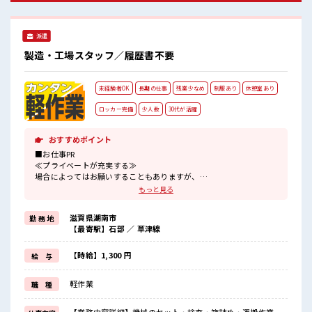
派遣
製造・工場スタッフ／履歴書不要
未経験者OK
長期の仕事
残業少なめ
制服あり
休憩室あり
ロッカー完備
少人数
30代が活躍
おすすめポイント
■お仕事PR
≪プライベートが充実する≫
場合によってはお願いすることもありますが、
残業はほとんどナシ！
もっと見る
制服があると毎日の服選びに悩まずOK♪
≪未経験OKの仕事≫
滋賀県湖南市
勤 務 地
新しいことにチャレンジするのは不安だけど、
【最寄駅】石部 ／ 草津線
しっかり働く環境が整っています！
イチからスキルUP・ステップUP目指していきましょう！
≪自分に合った期間で働ける≫
【時給】1,300 円
給 与
福利厚生が整った派遣のお仕事です！
軽作業
職 種
■職場の雰囲気
『少人数』だからコミュニケーションも取りやすい？
しっかり休める休憩室あり！