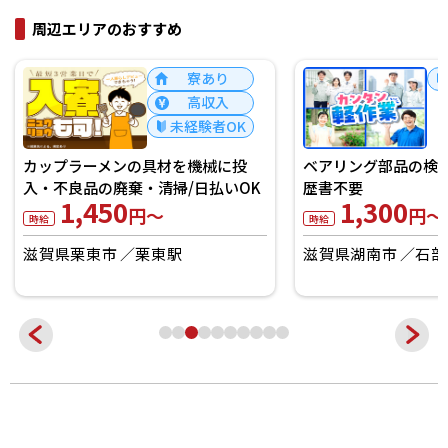
周辺エリアのおすすめ
寮あり
高収入
未経験者OK
カップラーメンの具材を機械に投
ベアリング部品の検
入・不良品の廃棄・清掃/日払いOK
歴書不要
1,450
1,300
円～
円～
時給
時給
滋賀県栗東市
栗東駅
滋賀県湖南市
石部