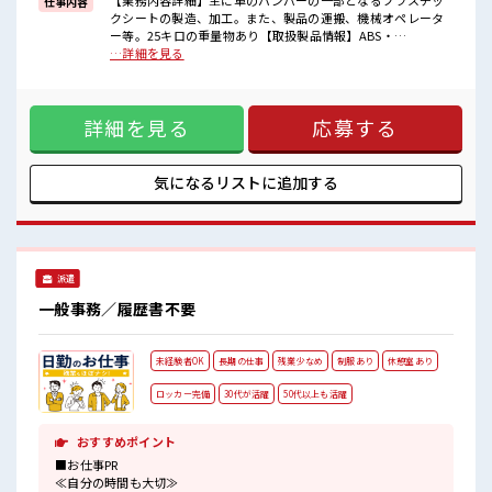
【業務内容詳細】主に車のバンパーの一部となるプラスチッ
仕事内容
オンオフの切替もできちゃう！
クシートの製造、加工。また、製品の運搬、機械オペレータ
ロッカーあり！
ー等。25キロの重量物あり【取扱製品情報】ABS・
安心してお仕事に集中♪
AES/ASA・PP・HIPS・多層(2～3層)・プリントシート等、真
…詳細を見る
残業が多めだからしっかり稼ぎたい方にもオススメ！
空成形、その他製作加工 ■お仕事PR ≪残業で収入アップ≫ 高
収入を希望される方にオススメ。 残業は月20時間以上ありま
す♪ 制服があると毎日の服選びに悩まずOK♪ ≪初めての仕
詳細を見る
応募する
事だけど自分にもできそう≫ 新しいことにチャレンジするの
は不安だけど、 しっかり働く環境が整っています！ イチから
スキルUP・ステップUP目指していきましょう！ ≪自分に向
いている仕事が探せる≫ 困った事などがあれば、 担当がしっ
気になるリストに
追加する
かりサポートします！ ■職場の雰囲気 しっかり休める休憩室
あり！ オンオフの切替もできちゃう！ ロッカーあり！ 安心し
てお仕事に集中♪ 残業が多めだからしっかり稼ぎたい方にも
オススメ！
派遣
一般事務／履歴書不要
未経験者OK
長期の仕事
残業少なめ
制服あり
休憩室あり
ロッカー完備
30代が活躍
50代以上も活躍
おすすめポイント
■お仕事PR
≪自分の時間も大切≫