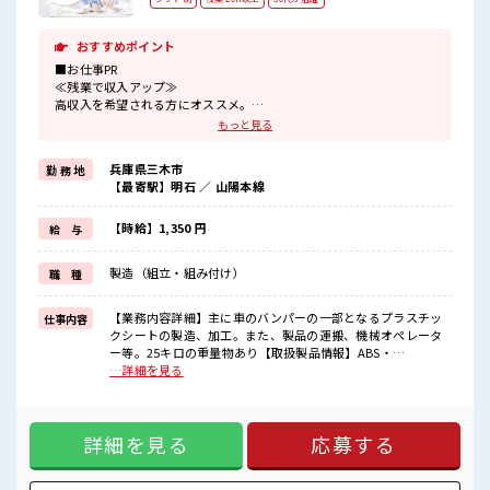
おすすめポイント
■お仕事PR
≪残業で収入アップ≫
高収入を希望される方にオススメ。
残業は月20時間以上あります♪
もっと見る
制服があると毎日の服選びに悩まずOK♪
≪初めての仕事だけど自分にもできそう≫
兵庫県三木市
勤 務 地
新しいことにチャレンジするのは不安だけど、
【最寄駅】明石 ／ 山陽本線
しっかり働く環境が整っています！
イチからスキルUP・ステップUP目指していきましょう！
≪自分に向いている仕事が探せる≫
【時給】1,350 円
給 与
困った事などがあれば、
担当がしっかりサポートします！
製造（組立・組み付け）
職 種
■職場の雰囲気
しっかり休める休憩室あり！
【業務内容詳細】主に車のバンパーの一部となるプラスチッ
仕事内容
オンオフの切替もできちゃう！
クシートの製造、加工。また、製品の運搬、機械オペレータ
ロッカーあり！
ー等。25キロの重量物あり【取扱製品情報】ABS・
安心してお仕事に集中♪
AES/ASA・PP・HIPS・多層(2～3層)・プリントシート等、真
…詳細を見る
残業が多めだからしっかり稼ぎたい方にもオススメ！
空成形、その他製作加工 ■お仕事PR ≪残業で収入アップ≫ 高
収入を希望される方にオススメ。 残業は月20時間以上ありま
す♪ 制服があると毎日の服選びに悩まずOK♪ ≪初めての仕
詳細を見る
応募する
事だけど自分にもできそう≫ 新しいことにチャレンジするの
は不安だけど、 しっかり働く環境が整っています！ イチから
スキルUP・ステップUP目指していきましょう！ ≪自分に向