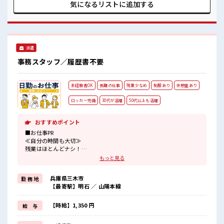
いている仕事が探せる≫ 困った事などがあれば、 担当がしっ
気になるリストに
追加する
かりサポートします！ ■職場の雰囲気 しっかり休める休憩室
あり！ オンオフの切替もできちゃう！ ロッカーあり！ 安心し
てお仕事に集中♪ 残業が多めだからしっかり稼ぎたい方にも
オススメ！
派遣
事務スタッフ／履歴書不要
未経験者OK
長期の仕事
残業少なめ
制服あり
休憩室あり
ロッカー完備
30代が活躍
50代以上も活躍
おすすめポイント
■お仕事PR
≪自分の時間も大切≫
残業はほとんどナシ！
場合によってはお願いすることもあります♪
もっと見る
≪ラクラク制服アリ≫
制服があるので、
兵庫県三木市
勤 務 地
毎日の服装の悩み解消♪
【最寄駅】明石 ／ 山陽本線
≪未経験OKの仕事≫
新しいことにチャレンジするのは不安だけど、
しっかり働く環境が整っています！
【時給】1,350 円
給 与
イチからスキルUP・ステップUP目指していきましょう！
≪自分に向いている仕事が探せる≫