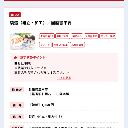
カー付き職場♪ 未経験から始めた方もイッパイ！ まずはチャ
レンジしてみませんか？
派遣
製造（組立・加工）／履歴書不要
未経験者OK
長期の仕事
制服あり
休憩室あり
ロッカー完備
シフト制
残業 20H以上
30代が活躍
おすすめポイント
■お仕事PR
≪残業で収入アップ≫
高収入を希望される方にオススメ。
残業は月20時間以上あります♪
もっと見る
制服があると毎日の服選びに悩まずOK♪
≪初めての仕事だけど自分にもできそう≫
兵庫県三木市
勤 務 地
新しいことにチャレンジするのは不安だけど、
【最寄駅】明石 ／ 山陽本線
しっかり働く環境が整っています！
イチからスキルUP・ステップUP目指していきましょう！
≪自分に向いている仕事が探せる≫
【時給】1,350 円
給 与
困った事などがあれば、
担当がしっかりサポートします！
製造（組立・組み付け）
職 種
■職場の雰囲気
しっかり休める休憩室あり！