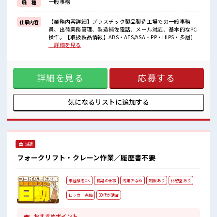
一般事務
職 種
困った事などがあれば、
担当がしっかりサポートします！
【業務内容詳細】プラスチック製品製造工場での一般事務
仕事内容
■職場の雰囲気
員、出荷業務管理、製造補佐電話、メール対応、基本的なPC
仕事の合間の息抜きは休憩室で♪
操作。【取扱製品情報】ABS・AES/ASA・PP・HIPS・多層(2
ロッカーあり！
～3層)・プリントシート等、真空成形、その他製作加工 ■お
…詳細を見る
安心してお仕事に集中♪
仕事PR ≪自分の時間も大切≫ 残業はほとんどナシ！ 場合によ
残業はほとんどなし！
ってはお願いすることもあります♪ ≪ラクラク制服アリ≫ 制
プライベートも謳歌できる☆
服があるので、 毎日の服装の悩み解消♪ ≪未経験OKの仕事
詳細を見る
応募する
≫ 新しいことにチャレンジするのは不安だけど、 しっかり働
く環境が整っています！ イチからスキルUP・ステップUP目
指していきましょう！ ≪自分に向いている仕事が探せる≫ 困
った事などがあれば、 担当がしっかりサポートします！ ■職
気になるリストに
追加する
場の雰囲気 仕事の合間の息抜きは休憩室で♪ ロッカーあり！
安心してお仕事に集中♪ 残業はほとんどなし！ プライベート
も謳歌できる☆
派遣
フォークリフト・クレーン作業／履歴書不要
未経験者OK
長期の仕事
残業少なめ
制服あり
休憩室あり
ロッカー完備
30代が活躍
おすすめポイント