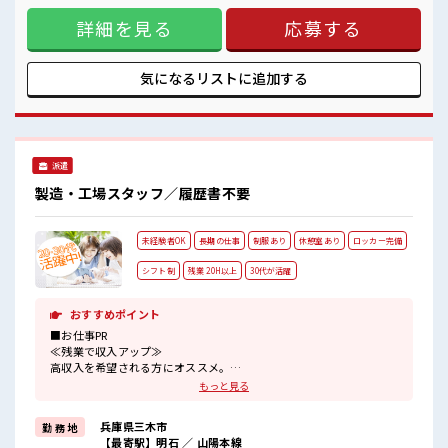
未経験から始めた方もイッパイ！
す♪ ≪ラクラク制服アリ≫ 制服があるので、 毎日の服装の悩
まずはチャレンジしてみませんか？
詳細を見る
応募する
み解消♪ ≪未経験でも活躍できる≫ 新しいことにチャレンジ
するのは不安だけど、 しっかり働く環境が整っています！ イ
チからスキルUP・ステップUP目指していきましょう！ ≪
様々なお仕事をご提案≫ 一人で悩まず気軽に相談できる、 派
気になるリストに
追加する
遣のお仕事です！ ■職場の雰囲気 休憩室で楽しくおしゃべ
り！ ストレス解消☆ 持ち物が多いあなたにもぴったり☆ ロッ
カー付き職場♪ 未経験から始めた方もイッパイ！ まずはチャ
レンジしてみませんか？
派遣
製造・工場スタッフ／履歴書不要
未経験者OK
長期の仕事
制服あり
休憩室あり
ロッカー完備
シフト制
残業 20H以上
30代が活躍
おすすめポイント
■お仕事PR
≪残業で収入アップ≫
高収入を希望される方にオススメ。
残業は月20時間以上あります♪
もっと見る
制服があると毎日の服選びに悩まずOK♪
≪初めての仕事だけど自分にもできそう≫
兵庫県三木市
勤 務 地
新しいことにチャレンジするのは不安だけど、
【最寄駅】明石 ／ 山陽本線
しっかり働く環境が整っています！