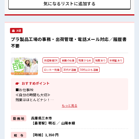
様々なお仕事をご提案≫ 一人で悩まず気軽に相談できる、 派
気になるリストに
追加する
遣のお仕事です！ ■職場の雰囲気 休憩室で楽しくおしゃべ
り！ ストレス解消☆ 持ち物が多いあなたにもぴったり☆ ロッ
カー付き職場♪ 未経験から始めた方もイッパイ！ まずはチャ
レンジしてみませんか？
派遣
プラ製品工場の事務・出荷管理・電話メール対応／履歴書
不要
未経験者OK
長期の仕事
残業少なめ
制服あり
休憩室あり
ロッカー完備
30代が活躍
50代以上も活躍
おすすめポイント
■お仕事PR
≪自分の時間も大切≫
残業はほとんどナシ！
場合によってはお願いすることもあります♪
もっと見る
≪ラクラク制服アリ≫
制服があるので、
兵庫県三木市
勤 務 地
毎日の服装の悩み解消♪
【最寄駅】明石 ／ 山陽本線
≪未経験OKの仕事≫
新しいことにチャレンジするのは不安だけど、
しっかり働く環境が整っています！
【時給】1,350 円
給 与