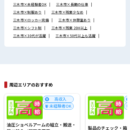
三木市×未経験者OK
三木市×長期の仕事
三木市×制服あり
三木市×残業少なめ
三木市×ロッカー完備
三木市×休憩室あり
三木市×シフト制
三木市×残業 20H以上
三木市×30代が活躍
三木市×50代以上も活躍
周辺エリアのおすすめ
高収入
高
未経験者OK
未経験
圧ショベルアームの組立・搬送・
製品のチェック・箱詰め/日