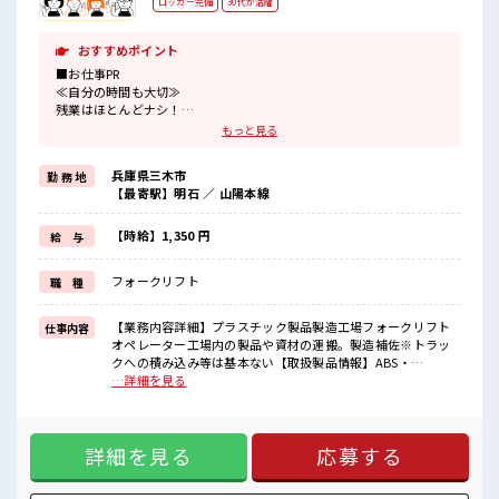
ロッカー完備
30代が活躍
おすすめポイント
■お仕事PR
≪自分の時間も大切≫
残業はほとんどナシ！
場合によってはお願いすることもあります♪
もっと見る
≪ラクラク制服アリ≫
制服があるので、
兵庫県三木市
勤 務 地
毎日の服装の悩み解消♪
【最寄駅】明石 ／ 山陽本線
≪未経験でも活躍できる≫
新しいことにチャレンジするのは不安だけど、
しっかり働く環境が整っています！
【時給】1,350 円
給 与
イチからスキルUP・ステップUP目指していきましょう！
≪様々なお仕事をご提案≫
フォークリフト
職 種
一人で悩まず気軽に相談できる、
派遣のお仕事です！
【業務内容詳細】プラスチック製品製造工場フォークリフト
仕事内容
■職場の雰囲気
オペレーター工場内の製品や資材の運搬。製造補佐※トラッ
休憩室で楽しくおしゃべり！
クへの積み込み等は基本ない【取扱製品情報】ABS・
ストレス解消☆
AES/ASA・PP・HIPS・多層(2～3層)・プリントシート等、真
…詳細を見る
持ち物が多いあなたにもぴったり☆
空成形、その他製作加工 ■お仕事PR ≪自分の時間も大切≫ 残
ロッカー付き職場♪
業はほとんどナシ！ 場合によってはお願いすることもありま
未経験から始めた方もイッパイ！
す♪ ≪ラクラク制服アリ≫ 制服があるので、 毎日の服装の悩
まずはチャレンジしてみませんか？
詳細を見る
応募する
み解消♪ ≪未経験でも活躍できる≫ 新しいことにチャレンジ
するのは不安だけど、 しっかり働く環境が整っています！ イ
チからスキルUP・ステップUP目指していきましょう！ ≪