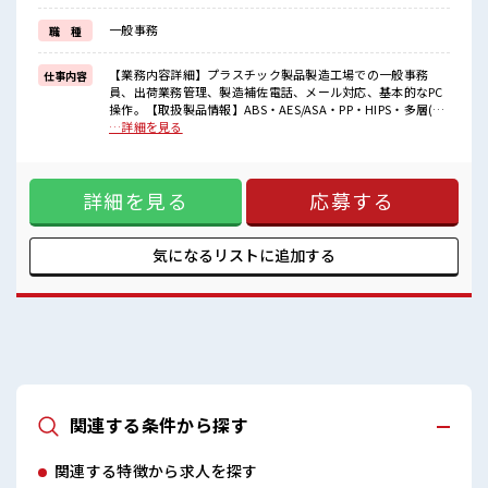
イチからスキルUP・ステップUP目指していきましょう！
≪自分に向いている仕事が探せる≫
一般事務
職 種
困った事などがあれば、
担当がしっかりサポートします！
【業務内容詳細】プラスチック製品製造工場での一般事務
仕事内容
■職場の雰囲気
員、出荷業務管理、製造補佐電話、メール対応、基本的なPC
仕事の合間の息抜きは休憩室で♪
操作。【取扱製品情報】ABS・AES/ASA・PP・HIPS・多層(2
ロッカーあり！
～3層)・プリントシート等、真空成形、その他製作加工 ■お
…詳細を見る
安心してお仕事に集中♪
仕事PR ≪自分の時間も大切≫ 残業はほとんどナシ！ 場合によ
残業はほとんどなし！
ってはお願いすることもあります♪ ≪ラクラク制服アリ≫ 制
プライベートも謳歌できる☆
服があるので、 毎日の服装の悩み解消♪ ≪未経験OKの仕事
詳細を見る
応募する
≫ 新しいことにチャレンジするのは不安だけど、 しっかり働
く環境が整っています！ イチからスキルUP・ステップUP目
指していきましょう！ ≪自分に向いている仕事が探せる≫ 困
った事などがあれば、 担当がしっかりサポートします！ ■職
気になるリストに
追加する
場の雰囲気 仕事の合間の息抜きは休憩室で♪ ロッカーあり！
安心してお仕事に集中♪ 残業はほとんどなし！ プライベート
も謳歌できる☆
関連する条件から探す
関連する特徴から求人を探す