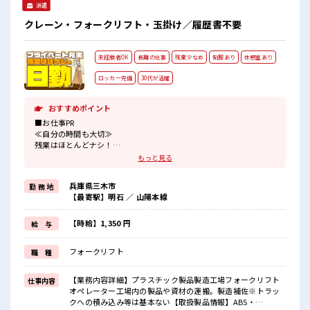
派遣
クレーン・フォークリフト・玉掛け／履歴書不要
未経験者OK
長期の仕事
残業少なめ
制服あり
休憩室あり
ロッカー完備
30代が活躍
おすすめポイント
■お仕事PR
≪自分の時間も大切≫
残業はほとんどナシ！
場合によってはお願いすることもあります♪
もっと見る
≪ラクラク制服アリ≫
制服があるので、
兵庫県三木市
勤 務 地
毎日の服装の悩み解消♪
【最寄駅】明石 ／ 山陽本線
≪未経験でも活躍できる≫
新しいことにチャレンジするのは不安だけど、
しっかり働く環境が整っています！
【時給】1,350 円
給 与
イチからスキルUP・ステップUP目指していきましょう！
≪様々なお仕事をご提案≫
フォークリフト
職 種
一人で悩まず気軽に相談できる、
派遣のお仕事です！
【業務内容詳細】プラスチック製品製造工場フォークリフト
仕事内容
■職場の雰囲気
オペレーター工場内の製品や資材の運搬。製造補佐※トラッ
休憩室で楽しくおしゃべり！
クへの積み込み等は基本ない【取扱製品情報】ABS・