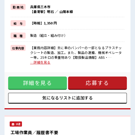
≪初めての仕事だけど自分にもできそう≫
兵庫県三木市
勤 務 地
新しいことにチャレンジするのは不安だけど、
【最寄駅】明石 ／ 山陽本線
しっかり働く環境が整っています！
イチからスキルUP・ステップUP目指していきましょう！
≪自分に向いている仕事が探せる≫
【時給】1,350 円
給 与
困った事などがあれば、
担当がしっかりサポートします！
製造（組立・組み付け）
職 種
■職場の雰囲気
しっかり休める休憩室あり！
【業務内容詳細】主に車のバンパーの一部となるプラスチッ
仕事内容
オンオフの切替もできちゃう！
クシートの製造、加工。また、製品の運搬、機械オペレータ
ロッカーあり！
ー等。25キロの重量物あり【取扱製品情報】ABS・
安心してお仕事に集中♪
AES/ASA・PP・HIPS・多層(2～3層)・プリントシート等、真
…詳細を見る
残業が多めだからしっかり稼ぎたい方にもオススメ！
空成形、その他製作加工 ■お仕事PR ≪残業で収入アップ≫ 高
収入を希望される方にオススメ。 残業は月20時間以上ありま
す♪ 制服があると毎日の服選びに悩まずOK♪ ≪初めての仕
詳細を見る
応募する
事だけど自分にもできそう≫ 新しいことにチャレンジするの
は不安だけど、 しっかり働く環境が整っています！ イチから
スキルUP・ステップUP目指していきましょう！ ≪自分に向
いている仕事が探せる≫ 困った事などがあれば、 担当がしっ
気になるリストに
追加する
かりサポートします！ ■職場の雰囲気 しっかり休める休憩室
あり！ オンオフの切替もできちゃう！ ロッカーあり！ 安心し
てお仕事に集中♪ 残業が多めだからしっかり稼ぎたい方にも
オススメ！
派遣
工場作業員／履歴書不要