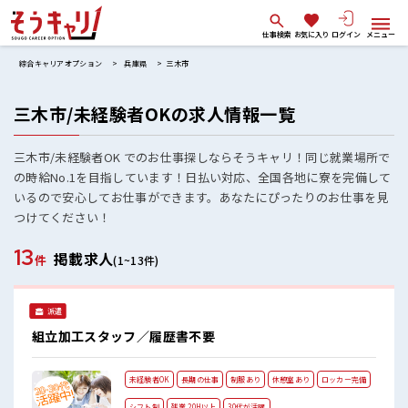
仕事検索
お気に入り
ログイン
メニュー
綜合キャリアオプション
兵庫県
三木市
三木市/未経験者OKの求人情報一覧
三木市/未経験者OK でのお仕事探しならそうキャリ！同じ就業場所で
の時給No.1を目指しています！日払い対応、全国各地に寮を完備して
いるので安心してお仕事ができます。あなたにぴったりのお仕事を見
つけてください！
13
掲載求人
件
(1~13件)
派遣
組立加工スタッフ／履歴書不要
未経験者OK
長期の仕事
制服あり
休憩室あり
ロッカー完備
シフト制
残業 20H以上
30代が活躍