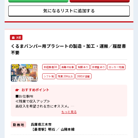
チからスキルUP・ステップUP目指していきましょう！ ≪
様々なお仕事をご提案≫ 一人で悩まず気軽に相談できる、 派
気になるリストに
追加する
遣のお仕事です！ ■職場の雰囲気 休憩室で楽しくおしゃべ
り！ ストレス解消☆ 持ち物が多いあなたにもぴったり☆ ロッ
カー付き職場♪ 未経験から始めた方もイッパイ！ まずはチャ
レンジしてみませんか？
派遣
くるまバンパー用プラシートの製造・加工・運搬／履歴書
不要
未経験者OK
長期の仕事
制服あり
休憩室あり
ロッカー完備
シフト制
残業 20H以上
30代が活躍
おすすめポイント
■お仕事PR
≪残業で収入アップ≫
高収入を希望される方にオススメ。
残業は月20時間以上あります♪
もっと見る
制服があると毎日の服選びに悩まずOK♪
≪初めての仕事だけど自分にもできそう≫
兵庫県三木市
勤 務 地
新しいことにチャレンジするのは不安だけど、
【最寄駅】明石 ／ 山陽本線
しっかり働く環境が整っています！
イチからスキルUP・ステップUP目指していきましょう！