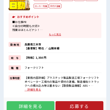
ロッカー完備
30代が活躍
おすすめポイント
■お仕事PR
≪自分の時間も大切≫
残業はほとんどナシ！
場合によってはお願いすることもあります♪
もっと見る
≪ラクラク制服アリ≫
制服があるので、
兵庫県三木市
勤 務 地
毎日の服装の悩み解消♪
【最寄駅】明石 ／ 山陽本線
≪未経験でも活躍できる≫
新しいことにチャレンジするのは不安だけど、
しっかり働く環境が整っています！
【時給】1,350 円
給 与
イチからスキルUP・ステップUP目指していきましょう！
≪様々なお仕事をご提案≫
フォークリフト
職 種
一人で悩まず気軽に相談できる、
派遣のお仕事です！
【業務内容詳細】プラスチック製品製造工場フォークリフト
仕事内容
■職場の雰囲気
オペレーター工場内の製品や資材の運搬。製造補佐※トラッ
休憩室で楽しくおしゃべり！
クへの積み込み等は基本ない【取扱製品情報】ABS・
ストレス解消☆
AES/ASA・PP・HIPS・多層(2～3層)・プリントシート等、真
…詳細を見る
持ち物が多いあなたにもぴったり☆
空成形、その他製作加工 ■お仕事PR ≪自分の時間も大切≫ 残
ロッカー付き職場♪
業はほとんどナシ！ 場合によってはお願いすることもありま
未経験から始めた方もイッパイ！
す♪ ≪ラクラク制服アリ≫ 制服があるので、 毎日の服装の悩
まずはチャレンジしてみませんか？
詳細を見る
応募する
み解消♪ ≪未経験でも活躍できる≫ 新しいことにチャレンジ
するのは不安だけど、 しっかり働く環境が整っています！ イ