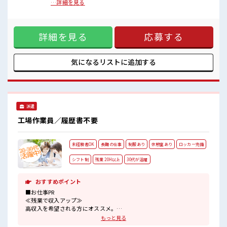
ストレス解消☆
AES/ASA・PP・HIPS・多層(2～3層)・プリントシート等、真
…詳細を見る
持ち物が多いあなたにもぴったり☆
空成形、その他製作加工 ■お仕事PR ≪自分の時間も大切≫ 残
ロッカー付き職場♪
業はほとんどナシ！ 場合によってはお願いすることもありま
未経験から始めた方もイッパイ！
す♪ ≪ラクラク制服アリ≫ 制服があるので、 毎日の服装の悩
まずはチャレンジしてみませんか？
詳細を見る
応募する
み解消♪ ≪未経験でも活躍できる≫ 新しいことにチャレンジ
するのは不安だけど、 しっかり働く環境が整っています！ イ
チからスキルUP・ステップUP目指していきましょう！ ≪
様々なお仕事をご提案≫ 一人で悩まず気軽に相談できる、 派
気になるリストに
追加する
遣のお仕事です！ ■職場の雰囲気 休憩室で楽しくおしゃべ
り！ ストレス解消☆ 持ち物が多いあなたにもぴったり☆ ロッ
カー付き職場♪ 未経験から始めた方もイッパイ！ まずはチャ
レンジしてみませんか？
派遣
工場作業員／履歴書不要
未経験者OK
長期の仕事
制服あり
休憩室あり
ロッカー完備
シフト制
残業 20H以上
30代が活躍
おすすめポイント
■お仕事PR
≪残業で収入アップ≫
高収入を希望される方にオススメ。
残業は月20時間以上あります♪
もっと見る
制服があると毎日の服選びに悩まずOK♪