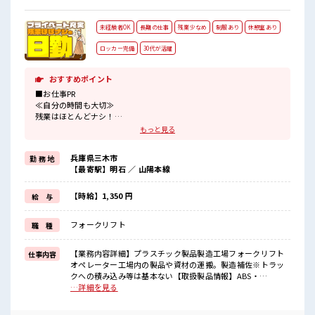
未経験者OK
長期の仕事
残業少なめ
制服あり
休憩室あり
ロッカー完備
30代が活躍
おすすめポイント
■お仕事PR
≪自分の時間も大切≫
残業はほとんどナシ！
場合によってはお願いすることもあります♪
もっと見る
≪ラクラク制服アリ≫
制服があるので、
兵庫県三木市
勤 務 地
毎日の服装の悩み解消♪
【最寄駅】明石 ／ 山陽本線
≪未経験でも活躍できる≫
新しいことにチャレンジするのは不安だけど、
しっかり働く環境が整っています！
【時給】1,350 円
給 与
イチからスキルUP・ステップUP目指していきましょう！
≪様々なお仕事をご提案≫
フォークリフト
職 種
一人で悩まず気軽に相談できる、
派遣のお仕事です！
【業務内容詳細】プラスチック製品製造工場フォークリフト
仕事内容
■職場の雰囲気
オペレーター工場内の製品や資材の運搬。製造補佐※トラッ
休憩室で楽しくおしゃべり！
クへの積み込み等は基本ない【取扱製品情報】ABS・
ストレス解消☆
AES/ASA・PP・HIPS・多層(2～3層)・プリントシート等、真
…詳細を見る
持ち物が多いあなたにもぴったり☆
空成形、その他製作加工 ■お仕事PR ≪自分の時間も大切≫ 残
ロッカー付き職場♪
業はほとんどナシ！ 場合によってはお願いすることもありま