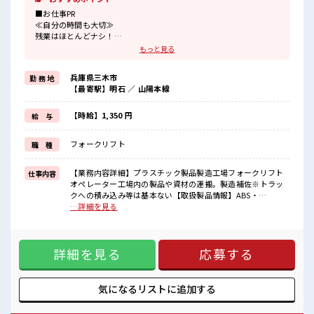
■お仕事PR
≪自分の時間も大切≫
残業はほとんどナシ！
場合によってはお願いすることもあります♪
もっと見る
≪ラクラク制服アリ≫
制服があるので、
兵庫県三木市
勤 務 地
毎日の服装の悩み解消♪
【最寄駅】明石 ／ 山陽本線
≪未経験でも活躍できる≫
新しいことにチャレンジするのは不安だけど、
しっかり働く環境が整っています！
【時給】1,350 円
給 与
イチからスキルUP・ステップUP目指していきましょう！
≪様々なお仕事をご提案≫
フォークリフト
職 種
一人で悩まず気軽に相談できる、
派遣のお仕事です！
【業務内容詳細】プラスチック製品製造工場フォークリフト
仕事内容
■職場の雰囲気
オペレーター工場内の製品や資材の運搬。製造補佐※トラッ
休憩室で楽しくおしゃべり！
クへの積み込み等は基本ない【取扱製品情報】ABS・
ストレス解消☆
AES/ASA・PP・HIPS・多層(2～3層)・プリントシート等、真
…詳細を見る
持ち物が多いあなたにもぴったり☆
空成形、その他製作加工 ■お仕事PR ≪自分の時間も大切≫ 残
ロッカー付き職場♪
業はほとんどナシ！ 場合によってはお願いすることもありま
未経験から始めた方もイッパイ！
す♪ ≪ラクラク制服アリ≫ 制服があるので、 毎日の服装の悩
まずはチャレンジしてみませんか？
詳細を見る
応募する
み解消♪ ≪未経験でも活躍できる≫ 新しいことにチャレンジ
するのは不安だけど、 しっかり働く環境が整っています！ イ
チからスキルUP・ステップUP目指していきましょう！ ≪
様々なお仕事をご提案≫ 一人で悩まず気軽に相談できる、 派
気になるリストに
追加する
遣のお仕事です！ ■職場の雰囲気 休憩室で楽しくおしゃべ
り！ ストレス解消☆ 持ち物が多いあなたにもぴったり☆ ロッ