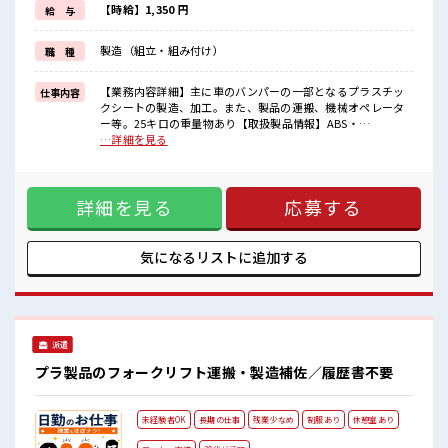
≪自分に向いている仕事が探せる≫
【時給】1,350 円
給 与
困った事などがあれば、
担当がしっかりサポートします！
製造（組立・組み付け）
職 種
■職場の雰囲気
しっかり休める休憩室あり！
【業務内容詳細】主に車のバンパーの一部となるプラスチッ
仕事内容
オンオフの切替もできちゃう！
クシートの製造、加工。また、製品の運搬、機械オペレータ
ロッカーあり！
ー等。25キロの重量物あり【取扱製品情報】ABS・
安心してお仕事に集中♪
AES/ASA・PP・HIPS・多層(2～3層)・プリントシート等、真
…詳細を見る
残業が多めだからしっかり稼ぎたい方にもオススメ！
空成形、その他製作加工 ■お仕事PR ≪残業で収入アップ≫ 高
収入を希望される方にオススメ。 残業は月20時間以上ありま
す♪ 制服があると毎日の服選びに悩まずOK♪ ≪初めての仕
詳細を見る
応募する
事だけど自分にもできそう≫ 新しいことにチャレンジするの
は不安だけど、 しっかり働く環境が整っています！ イチから
スキルUP・ステップUP目指していきましょう！ ≪自分に向
いている仕事が探せる≫ 困った事などがあれば、 担当がしっ
気になるリストに
追加する
かりサポートします！ ■職場の雰囲気 しっかり休める休憩室
あり！ オンオフの切替もできちゃう！ ロッカーあり！ 安心し
てお仕事に集中♪ 残業が多めだからしっかり稼ぎたい方にも
オススメ！
派遣
プラ製品のフォークリフト運搬・製造補佐／履歴書不要
未経験者OK
長期の仕事
残業少なめ
制服あり
休憩室あり