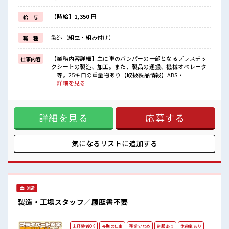
イチからスキルUP・ステップUP目指していきましょう！
≪自分に向いている仕事が探せる≫
【時給】1,350 円
給 与
困った事などがあれば、
担当がしっかりサポートします！
製造（組立・組み付け）
職 種
■職場の雰囲気
しっかり休める休憩室あり！
【業務内容詳細】主に車のバンパーの一部となるプラスチッ
仕事内容
オンオフの切替もできちゃう！
クシートの製造、加工。また、製品の運搬、機械オペレータ
ロッカーあり！
ー等。25キロの重量物あり【取扱製品情報】ABS・
安心してお仕事に集中♪
AES/ASA・PP・HIPS・多層(2～3層)・プリントシート等、真
…詳細を見る
残業が多めだからしっかり稼ぎたい方にもオススメ！
空成形、その他製作加工 ■お仕事PR ≪残業で収入アップ≫ 高
収入を希望される方にオススメ。 残業は月20時間以上ありま
す♪ 制服があると毎日の服選びに悩まずOK♪ ≪初めての仕
詳細を見る
応募する
事だけど自分にもできそう≫ 新しいことにチャレンジするの
は不安だけど、 しっかり働く環境が整っています！ イチから
スキルUP・ステップUP目指していきましょう！ ≪自分に向
いている仕事が探せる≫ 困った事などがあれば、 担当がしっ
気になるリストに
追加する
かりサポートします！ ■職場の雰囲気 しっかり休める休憩室
あり！ オンオフの切替もできちゃう！ ロッカーあり！ 安心し
てお仕事に集中♪ 残業が多めだからしっかり稼ぎたい方にも
オススメ！
派遣
製造・工場スタッフ／履歴書不要
未経験者OK
長期の仕事
残業少なめ
制服あり
休憩室あり