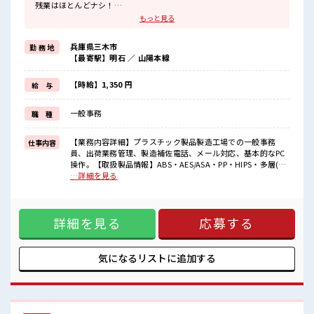
残業はほとんどナシ！
場合によってはお願いすることもあります♪
もっと見る
≪ラクラク制服アリ≫
制服があるので、
兵庫県三木市
勤 務 地
毎日の服装の悩み解消♪
【最寄駅】明石 ／ 山陽本線
≪未経験OKの仕事≫
新しいことにチャレンジするのは不安だけど、
しっかり働く環境が整っています！
【時給】1,350 円
給 与
イチからスキルUP・ステップUP目指していきましょう！
≪自分に向いている仕事が探せる≫
一般事務
職 種
困った事などがあれば、
担当がしっかりサポートします！
【業務内容詳細】プラスチック製品製造工場での一般事務
仕事内容
■職場の雰囲気
員、出荷業務管理、製造補佐電話、メール対応、基本的なPC
仕事の合間の息抜きは休憩室で♪
操作。【取扱製品情報】ABS・AES/ASA・PP・HIPS・多層(2
ロッカーあり！
～3層)・プリントシート等、真空成形、その他製作加工 ■お
…詳細を見る
安心してお仕事に集中♪
仕事PR ≪自分の時間も大切≫ 残業はほとんどナシ！ 場合によ
残業はほとんどなし！
ってはお願いすることもあります♪ ≪ラクラク制服アリ≫ 制
プライベートも謳歌できる☆
服があるので、 毎日の服装の悩み解消♪ ≪未経験OKの仕事
詳細を見る
応募する
≫ 新しいことにチャレンジするのは不安だけど、 しっかり働
く環境が整っています！ イチからスキルUP・ステップUP目
指していきましょう！ ≪自分に向いている仕事が探せる≫ 困
った事などがあれば、 担当がしっかりサポートします！ ■職
気になるリストに
追加する
場の雰囲気 仕事の合間の息抜きは休憩室で♪ ロッカーあり！
安心してお仕事に集中♪ 残業はほとんどなし！ プライベート
も謳歌できる☆