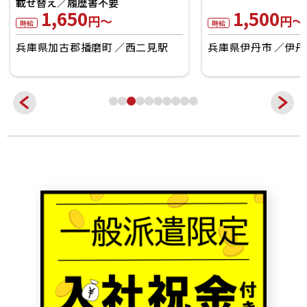
せ替え／履歴書不要
1,650
1,500
円～
円～
給
時給
庫県加古郡播磨町
西二見駅
兵庫県伊丹市
伊丹(ＪＲ