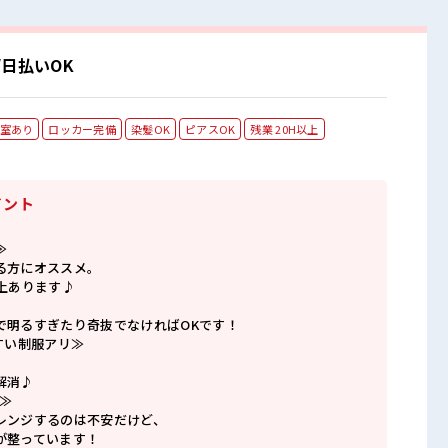
日払いOK
室あり
ロッカー完備
染髪OK
ピアスOK
残業 20H以上
イント
≫
る方にオススメ。
上あります♪
で明るすぎたり奇抜でなければOKです！
すい制服アリ≫
解消♪
≫
レンジするのは不安だけど、
が整っています！