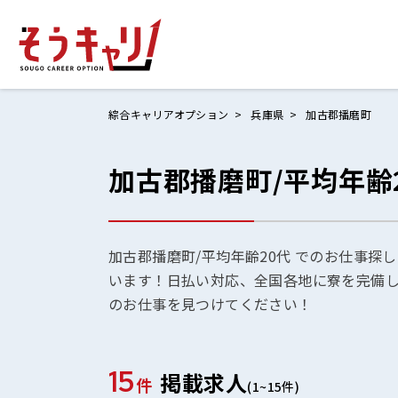
綜合キャリアオプション
兵庫県
加古郡播磨町
加古郡播磨町/平均年齢
ホームにもど
お仕事検索
お気に入りリ
加古郡播磨町/平均年齢20代 でのお仕事探
います！日払い対応、全国各地に寮を完備
お問い合わせ
のお仕事を見つけてください！
15
掲載求人
ログイン
件
(1~15件)