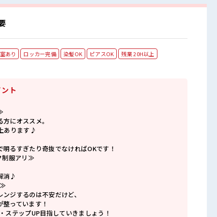
要
室あり
ロッカー完備
染髪OK
ピアスOK
残業 20H以上
イント
≫
る方にオススメ。
上あります♪
で明るすぎたり奇抜でなければOKです！
ク制服アリ≫
解消♪
≫
レンジするのは不安だけど、
が整っています！
P・ステップUP目指していきましょう！