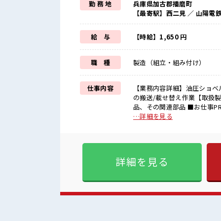
勤 務 地
兵庫県加古郡播磨町
【最寄駅】西二見 ／ 山陽電
給 与
【時給】1,650 円
職 種
製造（組立・組み付け）
仕事内容
【業務内容詳細】油圧ショベ
の搬送/載せ替え作業【取扱
品、その関連部品 ■お仕事PR ≪残業で収入アップ≫ 高収入を希望される方にオススメ。 残業
は月20時間以上あります♪ 
…詳細を見る
です！ (規定有)≪機能的な
の仕事≫ 新しいことにチャ
イチからスキルUP・ステップ
まず気軽に相談できる、 派遣のお仕事です！ ■職場の雰囲
詳細を見る
ラーもOKなのはウレシイPoi
ム！ のんびりスマホチェック