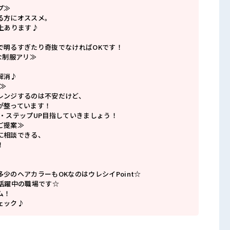
プ≫
る方にオススメ。
上あります♪
で明るすぎたり奇抜でなければOKです！
な制服アリ≫
解消♪
≫
レンジするのは不安だけど、
が整っています！
P・ステップUP目指していきましょう！
ご提案≫
に相談できる、
！
少のヘアカラーもOKなのはウレシイPoint☆
代活躍中の職場です☆
ム！
ェック♪