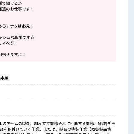
間で働ける≫
派遣のお仕事です！
あるアナタは必見！
レッシュな職場です☆
しゃべり！
目指せますよ！
鉄本線
ルのアームの製造、組み立て業務それに付随する業務。艤装(ぎそ
部品を組付けていく作業。または、製品の塗装作業【取扱製品情