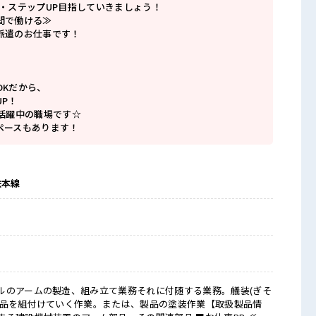
P・ステップUP目指していきましょう！
間で働ける≫
派遣のお仕事です！
OKだから、
P！
代活躍中の職場です☆
ペースもあります！
鉄本線
ルのアームの製造、組み立て業務それに付随する業務。艤装(ぎそ
部品を組付けていく作業。または、製品の塗装作業【取扱製品情