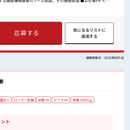
機械装置のアーム部品、その関連部品 ■お仕事PR ≪稼
される方にオススメ。 残業は月20時間以上あります♪ ≪髪型自
すぎたり奇抜でなければOKです！ (規定有)≪動きやすい制服ア
の服装の悩み解消♪ ≪未経験OKの仕事≫ 新しいことにチャレンジ
り働く環境が整っています！ イチからスキルUP・ステップUP目
分に合った期間で働ける≫ 福利厚生が整った派遣のお仕事です！
気になるリストに
応募する
由♪ 派手過ぎなければOKだから、 モチベーションもUP！ 活気
追加する
す☆ 一息つける休憩スペースもあります！
情報更新日：2026年8月5日
要
室あり
ロッカー完備
染髪OK
ピアスOK
残業 20H以上
イント