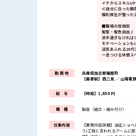
イチからスキルU
≪自分に合った期
福利厚生が整った
■職場の雰囲気
髪型・髪色自由♪
派手過ぎなければ
モチベーションもU
活気あふれる20
一息つける休憩ス
勤 務 地
兵庫県加古郡播磨町
【最寄駅】西二見 ／ 山陽電
給 与
【時給】1,650 円
職 種
製造（組立・組み付け）
仕事内容
【業務内容詳細】油圧ショベ
う)工程と言われるアームに