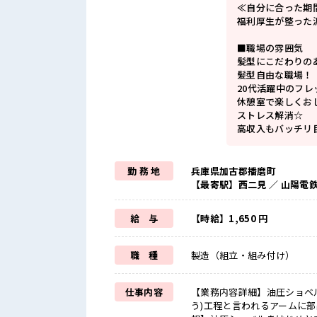
≪自分に合った期
福利厚生が整った
■職場の雰囲気
髪型にこだわりの
髪型自由な職場！
20代活躍中のフ
休憩室で楽しくお
ストレス解消☆
高収入もバッチリ
勤 務 地
兵庫県加古郡播磨町
【最寄駅】西二見 ／ 山陽電
給 与
【時給】1,650 円
職 種
製造（組立・組み付け）
仕事内容
【業務内容詳細】油圧ショベ
う)工程と言われるアームに