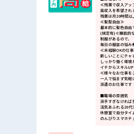
≪残業で収入アッ
高収入を希望され
残業は月20時間以
≪髪型自由≫
基本的に髪色自由
(規定有)≪機能的
制服があるので、
毎日の服装の悩み
≪未経験OKの仕事
新しいことにチャ
しっかり働く環境
イチからスキルU
≪様々なお仕事を
一人で悩まず気軽
派遣のお仕事です
■職場の雰囲気
派手すぎなければ多
活気あふれる20
休憩室で自分タイ
のんびりスマホチ