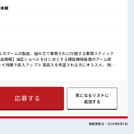
鉄本線
ルのアームの製造、組み立て業務それに付随する業務スティック
製品情報】油圧ショベルをはじめとする建設機械装置のアーム部
≪髪型自由≫ 基本的に髪色自由で明るすぎたり奇抜でなければOK
制服アリ≫ 制服があるので、 毎日の服装の悩み解消♪ ≪未経験OK
レンジするのは不安だけど、 しっかり働く環境が整っています！
UP目指していきましょう！ ≪様々なお仕事をご提案≫ 一人で悩
気 派手すぎなければ多少のヘアカ
気になるリストに
応募する
nt☆ 活気あふれる20代活躍中の職場です☆ 休憩室で自分タイ
追加する
♪
情報更新日：2026年8月3日