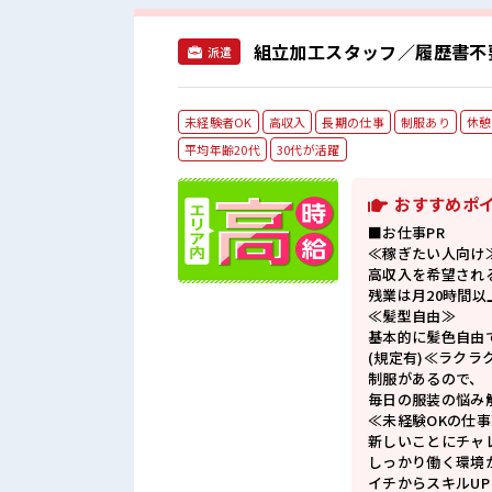
組立加工スタッフ／履歴書不
派遣
未経験者OK
高収入
長期の仕事
制服あり
休憩
平均年齢20代
30代が活躍
おすすめポ
■お仕事PR
≪稼ぎたい人向け
高収入を希望され
残業は月20時間以
≪髪型自由≫
基本的に髪色自由
(規定有)≪ラクラ
制服があるので、
毎日の服装の悩み
≪未経験OKの仕事
新しいことにチャ
しっかり働く環境
イチからスキルU