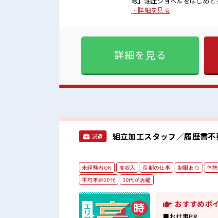
報】油圧ショベルをはじめとする建設
ぎたい人向け≫ 高収入を希望
…詳細を見る
由≫ 基本的に髪色自由で明る
リ≫ 制服があるので、 毎日
するのは不安だけど、 しっか
指していきましょう！ ≪自
詳細を見る
■職場の雰囲気 髪型・髪色自
あふれる20代活躍中の職場で
組立加工スタッフ／履歴書不
派遣
未経験者OK
高収入
長期の仕事
制服あり
休憩
平均年齢20代
30代が活躍
おすすめポ
■お仕事PR