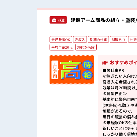
建機アーム部品の組立・塗装/
派遣
未経験者OK
高収入
長期の仕事
制服あり
休憩
平均年齢20代
30代が活躍
おすすめポ
■お仕事PR
≪稼ぎたい人向け
高収入を希望され
残業は月20時間以
≪髪型自由≫
基本的に髪色自由
(規定有)≪動きや
制服があるので、
毎日の服装の悩み
≪未経験OKの仕事
新しいことにチャ
しっかり働く環境