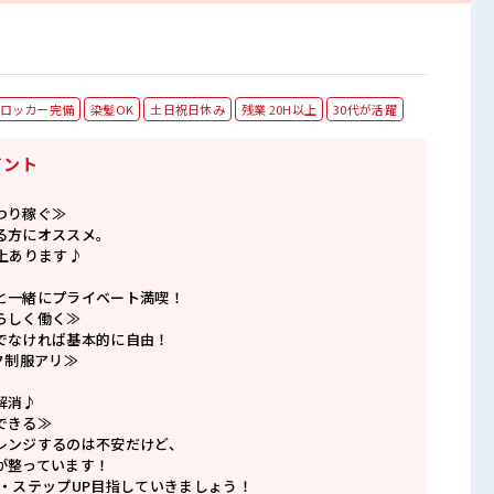
ロッカー完備
染髪OK
土日祝日休み
残業 20H以上
30代が活躍
イント
つり稼ぐ≫
る方にオススメ。
上あります♪
と一緒にプライベート満喫！
らしく働く≫
でなければ基本的に自由！
ク制服アリ≫
解消♪
できる≫
レンジするのは不安だけど、
が整っています！
P・ステップUP目指していきましょう！