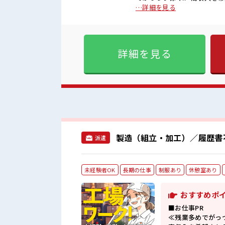
日制≫ 週末は家族や友人と一
…詳細を見る
ぎたり奇抜でなければ基本的に
服装の悩み解消♪ ≪未経験
しっかり働く環境が整っていま
■職場の雰囲気 キバツ過ぎな
詳細を見る
事の合間の息抜きは休憩室で♪
お仕事！
製造（組立・加工）／履歴書
派遣
未経験者OK
長期の仕事
制服あり
休憩室あり
おすすめポ
■お仕事PR
≪残業多めでがっ