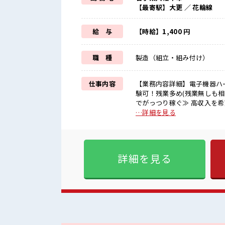
【最寄駅】大更 ／ 花輪線
給 与
【時給】1,400 円
職 種
製造（組立・組み付け）
仕事内容
【業務内容詳細】電子機器ハ
験可！残業多め(残業無しも相談可)【取
でがっつり稼ぐ≫ 高収入を希
日制≫ 週末は家族や友人と一
…詳細を見る
ぎたり奇抜でなければ基本的に
服装の悩み解消♪ ≪未経験
しっかり働く環境が整っていま
■職場の雰囲気 キバツ過ぎな
詳細を見る
事の合間の息抜きは休憩室で♪
お仕事！