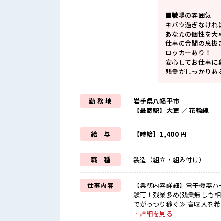
■職場の雰囲気
キバツ過ぎなけれ
あなたの個性を大
仕事の合間の息抜
ロッカーあり！
安心してお仕事に
残業がしっかりあ
勤 務 地
岩手県八幡平市
【最寄駅】大更 ／ 花輪線
給 与
【時給】1,400 円
職 種
製造（組立・組み付け）
仕事内容
【業務内容詳細】電子機器ハ
験可！残業多め(残業無しも相談可)【取
でがっつり稼ぐ≫ 高収入を希
日制≫ 週末は家族や友人と一
…詳細を見る