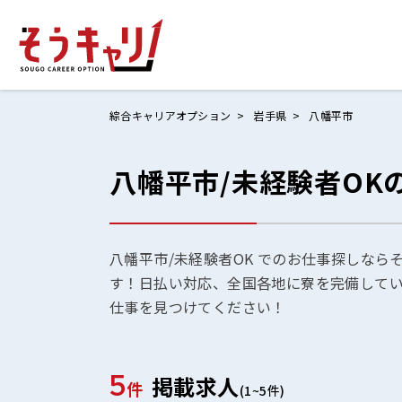
綜合キャリアオプション
岩手県
八幡平市
八幡平市/未経験者OK
ホームにもど
お仕事検索
お気に入りリ
八幡平市/未経験者OK でのお仕事探しなら
す！日払い対応、全国各地に寮を完備して
お問い合わせ
仕事を見つけてください！
5
掲載求人
ログイン
件
(1~5件)