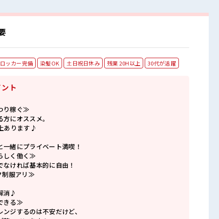
要
ロッカー完備
染髪OK
土日祝日休み
残業 20H以上
30代が活躍
イント
つり稼ぐ≫
る方にオススメ。
上あります♪
と一緒にプライベート満喫！
らしく働く≫
でなければ基本的に自由！
ク制服アリ≫
解消♪
できる≫
レンジするのは不安だけど、