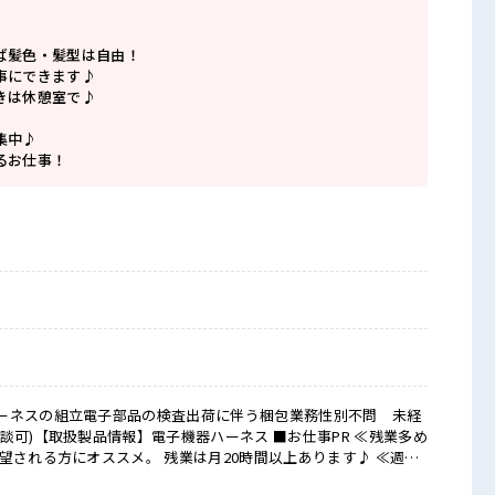
ば髪色・髪型は自由！
事にできます♪
きは休憩室で♪
集中♪
るお仕事！
ーネスの組立電子部品の検査出荷に伴う梱包業務性別不問 未経
扱製品情報】電子機器ハーネス ■お仕事PR ≪残業多め
望される方にオススメ。 残業は月20時間以上あります♪ ≪週休2
緒にプライベート満喫！ ≪髪色自由で自分らしく働く≫ 明るす