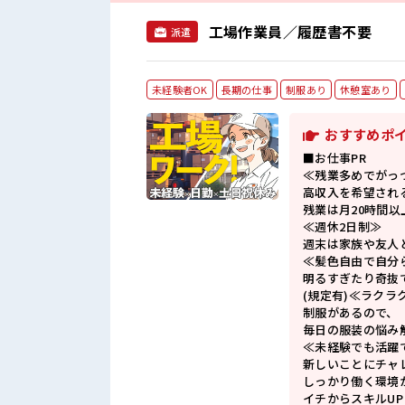
工場作業員／履歴書不要
派遣
未経験者OK
長期の仕事
制服あり
休憩室あり
おすすめポ
■お仕事PR
≪残業多めでがっ
高収入を希望され
残業は月20時間以
≪週休2日制≫
週末は家族や友人
≪髪色自由で自分
明るすぎたり奇抜
(規定有)≪ラクラ
制服があるので、
毎日の服装の悩み
≪未経験でも活躍
新しいことにチャ
しっかり働く環境
イチからスキルU