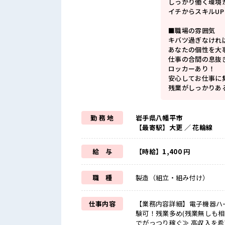
しっかり働く環境
イチからスキルU
■職場の雰囲気
キバツ過ぎなけれ
あなたの個性を大
仕事の合間の息抜
ロッカーあり！
安心してお仕事に
残業がしっかりあ
勤 務 地
岩手県八幡平市
【最寄駅】大更 ／ 花輪線
給 与
【時給】1,400 円
職 種
製造（組立・組み付け）
仕事内容
【業務内容詳細】電子機器ハ
験可！残業多め(残業無しも相談可)【取
でがっつり稼ぐ≫ 高収入を希