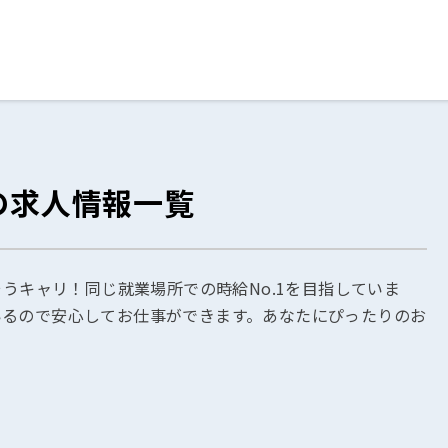
ログイン
閉じる
の求人情報一覧
る
スト
そうキャリ！同じ就業場所での時給No.1を目指していま
いるので安心してお仕事ができます。あなたにぴったりのお