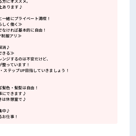
る方にオススメ。
上あります♪
と一緒にプライベート満喫！
らしく働く≫
でなければ基本的に自由！
ク制服アリ≫
解消♪
できる≫
レンジするのは不安だけど、
が整っています！
P・ステップUP目指していきましょう！
ば髪色・髪型は自由！
事にできます♪
きは休憩室で♪
集中♪
るお仕事！