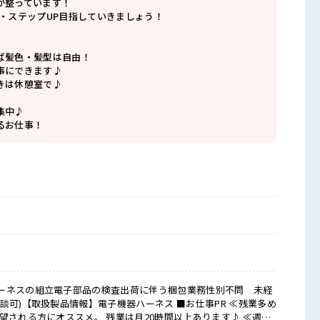
が整っています！
P・ステップUP目指していきましょう！
ば髪色・髪型は自由！
事にできます♪
きは休憩室で♪
集中♪
るお仕事！
ーネスの組立電子部品の検査出荷に伴う梱包業務性別不問 未経
扱製品情報】電子機器ハーネス ■お仕事PR ≪残業多め
望される方にオススメ。 残業は月20時間以上あります♪ ≪週休2