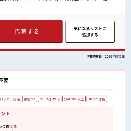
緒にプライベート満喫！ ≪髪色自由で自分らしく働く≫ 明るす
自由！ (規定有)≪ラクラク制服アリ≫ 制服があるので、 毎日の
でも活躍できる≫ 新しいことにチャレンジするのは不安だけど、
す！ イチからスキルUP・ステップUP目指していきましょう！
ければ髪色・髪型は自由！ あなたの個性を大事にできます♪ 仕
気になるリストに
応募する
 ロッカーあり！ 安心してお仕事に集中♪ 残業がしっかりある
追加する
情報更新日：2026年8月3日
不要
ロッカー完備
染髪OK
土日祝日休み
残業 20H以上
30代が活躍
イント
つり稼ぐ≫