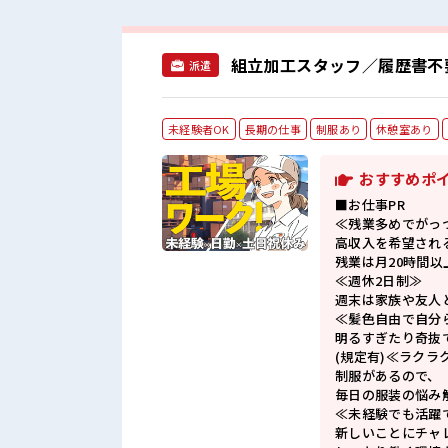
組立加工スタッフ／履歴書不
派遣
未経験者OK
長期の仕事
制服あり
休憩室あり
おすすめポ
■お仕事PR
≪残業多めでがっ
高収入を希望され
残業は月20時間以
≪週休2日制≫
週末は家族や友人
≪髪色自由で自分
明るすぎたり奇抜
(規定有)≪ラクラ
制服があるので、
毎日の服装の悩み
≪未経験でも活躍
新しいことにチャ