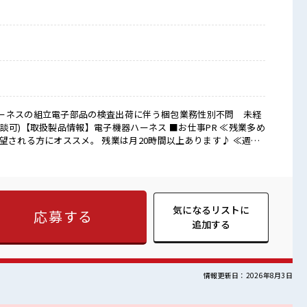
ーネスの組立電子部品の検査出荷に伴う梱包業務性別不問 未経
扱製品情報】電子機器ハーネス ■お仕事PR ≪残業多め
望される方にオススメ。 残業は月20時間以上あります♪ ≪週休2
緒にプライベート満喫！ ≪髪色自由で自分らしく働く≫ 明るす
自由！ (規定有)≪ラクラク制服アリ≫ 制服があるので、 毎日の
でも活躍できる≫ 新しいことにチャレンジするのは不安だけど、
す！ イチからスキルUP・ステップUP目指していきましょう！
ければ髪色・髪型は自由！ あなたの個性を大事にできます♪ 仕
気になるリストに
応募する
 ロッカーあり！ 安心してお仕事に集中♪ 残業がしっかりある
追加する
情報更新日：2026年8月3日