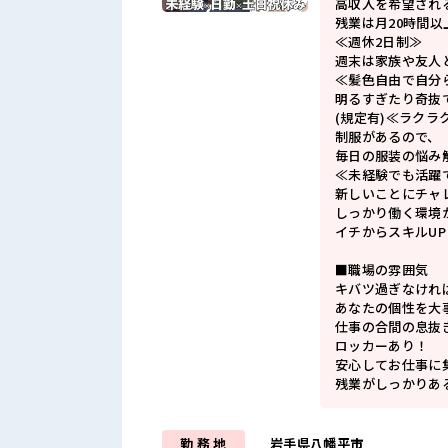
高収入を希望され
残業は月20時間以
≪週休2日制≫
週末は家族や友人
≪髪色自由で自分
明るすぎたり奇抜
(規定有)≪ラクラ
制服があるので、
毎日の服装の悩み
≪未経験でも活躍
新しいことにチャ
しっかり働く環境
イチからスキルU
■職場の雰囲気
キバツ過ぎなけれ
あなたの個性を大
仕事の合間の息抜
ロッカーあり！
安心してお仕事に
残業がしっかりあ
勤 務 地
岩手県八幡平市