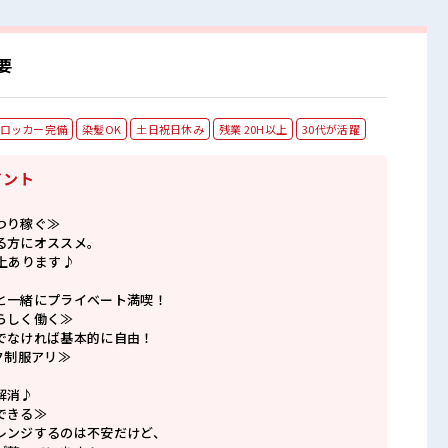
要
ロッカー完備
染髪OK
土日祝日休み
残業 20H以上
30代が活躍
イント
つり稼ぐ≫
る方にオススメ。
上あります♪
と一緒にプライベート満喫！
らしく働く≫
でなければ基本的に自由！
ク制服アリ≫
解消♪
できる≫
レンジするのは不安だけど、