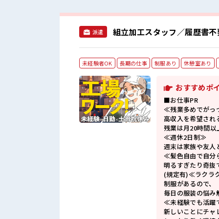
組立加工スタッフ／履歴書不
派遣
未経験者OK
長期の仕事
制服あり
休憩室あり
おすすめポ
■お仕事PR
≪残業多めでがっ
高収入を希望され
残業は月20時間以
≪週休2日制≫
週末は家族や友人
≪髪色自由で自分
明るすぎたり奇抜
(規定有)≪ラクラ
制服があるので、
毎日の服装の悩み
≪未経験でも活躍
新しいことにチャ