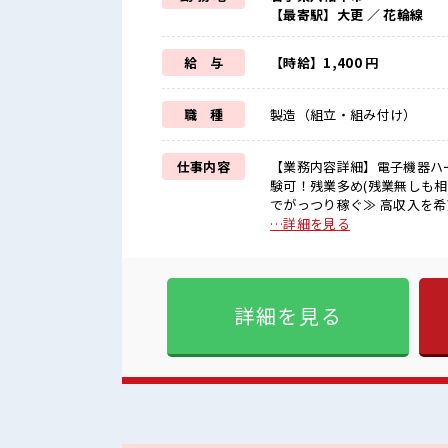
【最寄駅】大更 ／ 花輪線
給 与
【時給】1,400 円
職 種
製造（組立・組み付け）
仕事内容
【業務内容詳細】電子機器ハ
験可！残業多め(残業無しも相談可)【取
でがっつり稼ぐ≫ 高収入を希
日制≫ 週末は家族や友人と一
…詳細を見る
ぎたり奇抜でなければ基本的に
服装の悩み解消♪ ≪未経験
しっかり働く環境が整っていま
■職場の雰囲気 キバツ過ぎな
詳細を見る
事の合間の息抜きは休憩室で♪
お仕事！