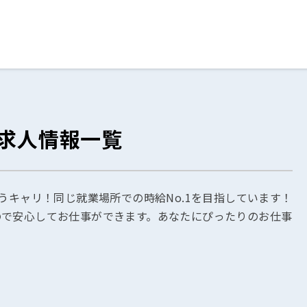
ログイン
閉じる
の求人情報一覧
る
スト
うキャリ！同じ就業場所での時給No.1を目指しています！
ので安心してお仕事ができます。あなたにぴったりのお仕事