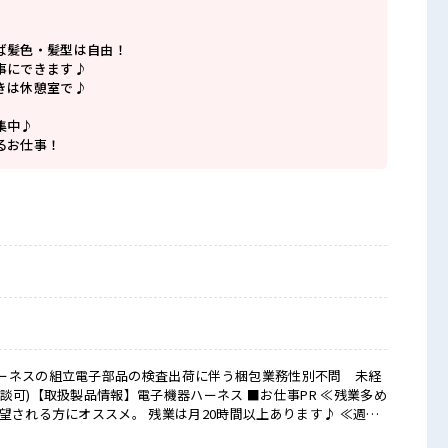
ば髪色・髪型は自由！
事にできます♪
きは休憩室で♪
集中♪
るお仕事！
ーネスの組立電子部品の検査出荷に伴う梱包業務性別不問 未経
扱製品情報】電子機器ハーネス ■お仕事PR ≪残業多め
望される方にオススメ。 残業は月20時間以上あります♪ ≪週休2
緒にプライベート満喫！ ≪髪色自由で自分らしく働く≫ 明るす