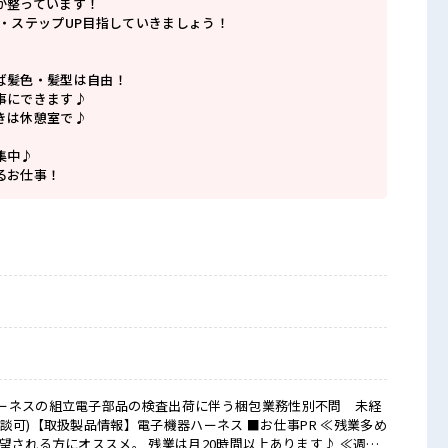
が整っています！
P・ステップUP目指していきましょう！
ば髪色・髪型は自由！
事にできます♪
きは休憩室で♪
集中♪
るお仕事！
ーネスの組立電子部品の検査出荷に伴う梱包業務性別不問 未経
扱製品情報】電子機器ハーネス ■お仕事PR ≪残業多め
望される方にオススメ。 残業は月20時間以上あります♪ ≪週休2