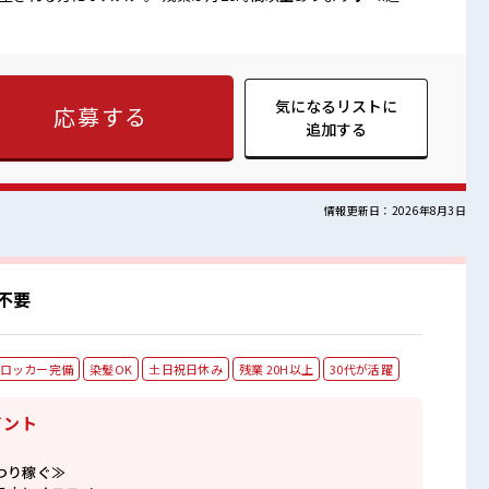
緒にプライベート満喫！ ≪髪色自由で自分らしく働く≫ 明るす
自由！ (規定有)≪ラクラク制服アリ≫ 制服があるので、 毎日の
でも活躍できる≫ 新しいことにチャレンジするのは不安だけど、
す！ イチからスキルUP・ステップUP目指していきましょう！
ければ髪色・髪型は自由！ あなたの個性を大事にできます♪ 仕
気になるリストに
応募する
 ロッカーあり！ 安心してお仕事に集中♪ 残業がしっかりある
追加する
情報更新日：2026年8月3日
不要
ロッカー完備
染髪OK
土日祝日休み
残業 20H以上
30代が活躍
イント
つり稼ぐ≫