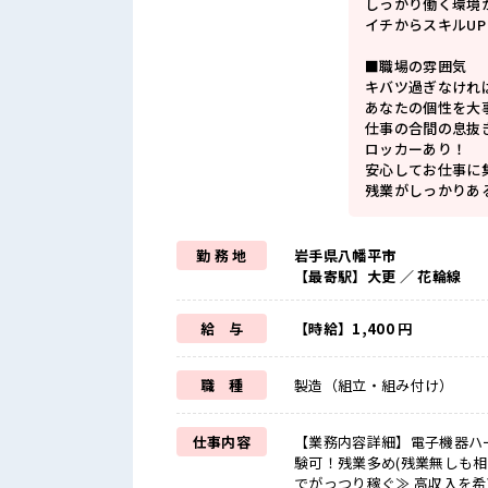
しっかり働く環境
イチからスキルU
■職場の雰囲気
キバツ過ぎなけれ
あなたの個性を大
仕事の合間の息抜
ロッカーあり！
安心してお仕事に
残業がしっかりあ
勤 務 地
岩手県八幡平市
【最寄駅】大更 ／ 花輪線
給 与
【時給】1,400 円
職 種
製造（組立・組み付け）
仕事内容
【業務内容詳細】電子機器ハ
験可！残業多め(残業無しも相談可)【取
でがっつり稼ぐ≫ 高収入を希