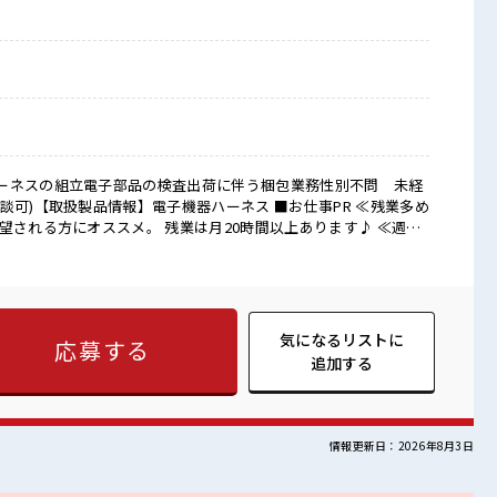
ーネスの組立電子部品の検査出荷に伴う梱包業務性別不問 未経
扱製品情報】電子機器ハーネス ■お仕事PR ≪残業多め
望される方にオススメ。 残業は月20時間以上あります♪ ≪週休2
緒にプライベート満喫！ ≪髪色自由で自分らしく働く≫ 明るす
自由！ (規定有)≪ラクラク制服アリ≫ 制服があるので、 毎日の
でも活躍できる≫ 新しいことにチャレンジするのは不安だけど、
す！ イチからスキルUP・ステップUP目指していきましょう！
ければ髪色・髪型は自由！ あなたの個性を大事にできます♪ 仕
気になるリストに
応募する
 ロッカーあり！ 安心してお仕事に集中♪ 残業がしっかりある
追加する
情報更新日：2026年8月3日