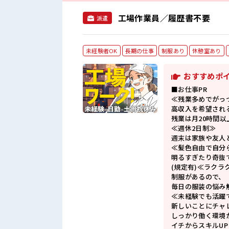
工場作業員／履歴書不要
派遣
未経験者OK
長期の仕事
制服あり
休憩室あり
おすすめポ
■お仕事PR
≪残業多めでがっ
高収入を希望され
残業は月20時間以
≪週休2日制≫
週末は家族や友人
≪髪色自由で自分
明るすぎたり奇抜
(規定有)≪ラクラ
制服があるので、
毎日の服装の悩み
≪未経験でも活躍
新しいことにチャ
しっかり働く環境
イチからスキルU