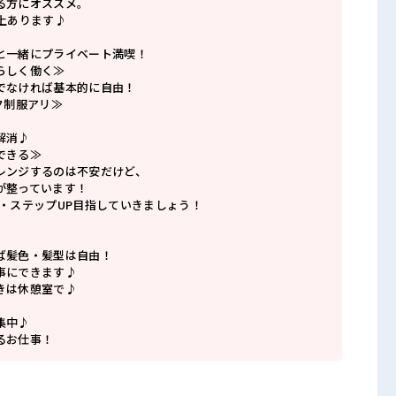
る方にオススメ。
上あります♪
と一緒にプライベート満喫！
らしく働く≫
でなければ基本的に自由！
ク制服アリ≫
解消♪
できる≫
レンジするのは不安だけど、
が整っています！
P・ステップUP目指していきましょう！
ば髪色・髪型は自由！
事にできます♪
きは休憩室で♪
集中♪
るお仕事！