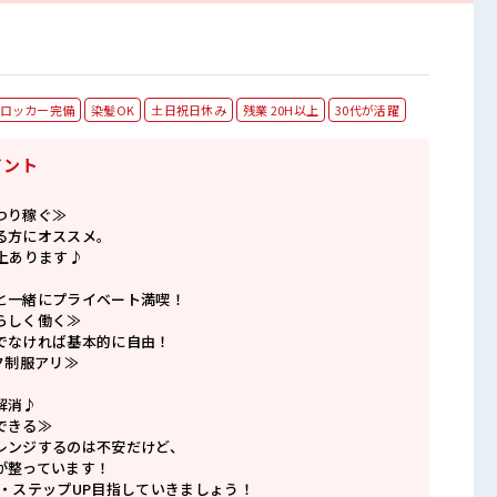
ロッカー完備
染髪OK
土日祝日休み
残業 20H以上
30代が活躍
イント
つり稼ぐ≫
る方にオススメ。
上あります♪
と一緒にプライベート満喫！
らしく働く≫
でなければ基本的に自由！
ク制服アリ≫
解消♪
できる≫
レンジするのは不安だけど、
が整っています！
P・ステップUP目指していきましょう！