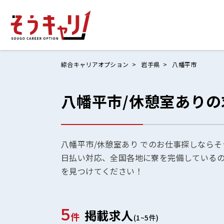
綜合キャリアオプション
岩手県
八幡平市
八幡平市/休憩室あり
ホームにもど
お仕事検索
お気に入りリ
八幡平市/休憩室あり でのお仕事探しならそ
日払い対応、全国各地に寮を完備している
お問い合わせ
を見つけてください！
5
掲載求人
ログイン
件
(1~5件)