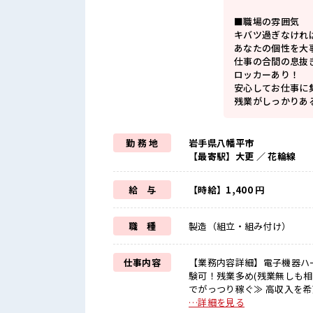
■職場の雰囲気
キバツ過ぎなけれ
あなたの個性を大
仕事の合間の息抜
ロッカーあり！
安心してお仕事に
残業がしっかりあ
勤 務 地
岩手県八幡平市
【最寄駅】大更 ／ 花輪線
給 与
【時給】1,400 円
職 種
製造（組立・組み付け）
仕事内容
【業務内容詳細】電子機器ハ
験可！残業多め(残業無しも相談可)【取
でがっつり稼ぐ≫ 高収入を希
日制≫ 週末は家族や友人と一
…詳細を見る