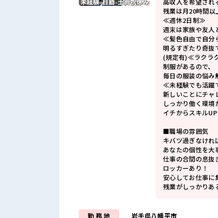
高収入を希望され
残業は月20時間以
≪週休2日制≫
週末は家族や友人
≪髪色自由で自分
明るすぎたり奇抜
(規定有)≪ラクラ
制服があるので、
毎日の服装の悩み
≪未経験でも活躍
新しいことにチャ
しっかり働く環境
イチからスキルU
■職場の雰囲気
キバツ過ぎなけれ
あなたの個性を大
仕事の合間の息抜
ロッカーあり！
安心してお仕事に
残業がしっかりあ
勤 務 地
岩手県八幡平市