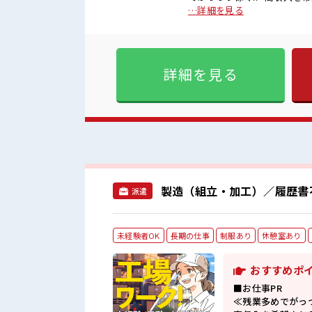
日制≫ 週末は家族や友人と一
…詳細を見る
ぎたり奇抜でなければ基本的に
服装の悩み解消♪ ≪未経験
しっかり働く環境が整っていま
■職場の雰囲気 キバツ過ぎな
詳細を見る
事の合間の息抜きは休憩室で♪
お仕事！
製造（組立・加工）／履歴書
派遣
未経験者OK
長期の仕事
制服あり
休憩室あり
おすすめポ
■お仕事PR
≪残業多めでがっ