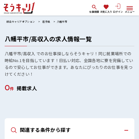
仕事検索
お気に入り
ログイン
メニュー
綜合キャリアオプション
岩手県
八幡平市
八幡平市/高収入の求人情報一覧
八幡平市/高収入 でのお仕事探しならそうキャリ！同じ就業場所での
時給No.1を目指しています！日払い対応、全国各地に寮を完備してい
るので安心してお仕事ができます。あなたにぴったりのお仕事を見つ
けてください！
0
掲載求人
件
関連する条件から探す