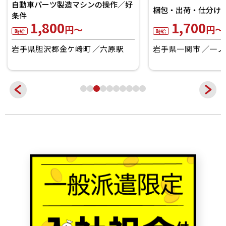
自動車パーツ製造マシンの操作／好
梱包・出荷・仕分けな
条件
1,800
1,700
円～
円～
時給
時給
岩手県胆沢郡金ケ崎町
六原駅
岩手県一関市
一ノ