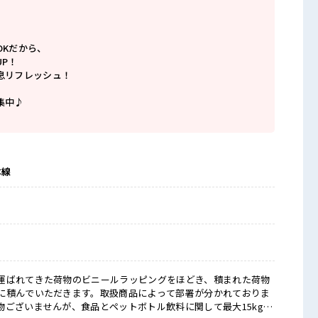
OKだから、
P！
息リフレッシュ！
集中♪
本線
運ばれてきた荷物のビニールラッピングをほどき、積まれた荷物
に積んでいただきます。取扱商品によって部署が分かれておりま
物ございませんが、食品とペットボトル飲料に関して最大15kg程