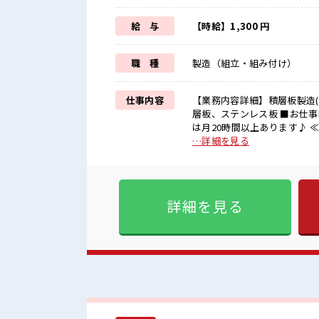
給 与
【時給】1,300 円
職 種
製造（組立・組み付け）
仕事内容
【業務内容詳細】積層板製造
層板、ステンレス板 ■お仕事PR ≪稼ぎたい人向け≫ 高収入を希望される方にオススメ。 残業
は月20時間以上あります♪ 
です！ (規定有)≪機能的な
…詳細を見る
仕事だけど自分にもできそう
環境が整っています！ イチか
た期間で働ける≫ 福利厚生が整った派遣のお仕事
ムな雰囲気の職場！ 明るすぎ
詳細を見る
ん活躍中の活気ある職場！ 