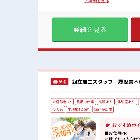
り≫ 毎日の着ていく服装で悩
…詳細を見る
チャレンジするのは不安です
境が整っています！ イチから
げる♪ 幅広い年代の男性スタッフさんも活躍中♪ ■職
く方にもピッタリな少人数の
詳細を見る
もぴったり☆ ロッカー付き職
組立加工スタッフ／履歴書不
派遣
未経験者OK
長期の仕事
制服あり
休憩室あり
少人数
平均年齢20代
30代が活躍
おすすめポ
■お仕事PR
≪稼ぎたい人向け