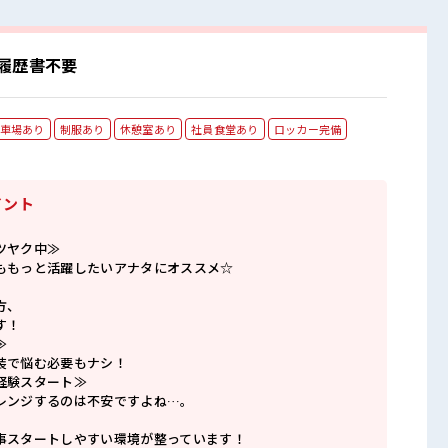
履歴書不要
車場あり
制服あり
休憩室あり
社員食堂あり
ロッカー完備
イント
ツヤク中≫
ももっと活躍したいアナタにオススメ☆
方、
す！
≫
装で悩む必要もナシ！
経験スタート≫
レンジするのは不安ですよね…。
事スタートしやすい環境が整っています！