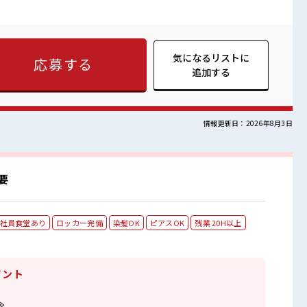
む必要もナシ！ ≪最初は誰でも未経験スタート≫ 新しいことに
よね…。 でも大丈夫！ 未経験の方がお仕事スタートしやすい環
スキルUP・ステップUP目指していきましょう♪ 残業も出来て稼
場の雰囲気 仲良くなるほどココロを開
職場♪ ≪ミドル世代もたくさん活躍中≫ 持ち物が多いあなたに
気になるリストに
応募する
場♪
追加する
情報更新日：2026年8月3日
要
社員食堂あり
ロッカー完備
染髪OK
ピアスOK
残業 20H以上
イント
≫