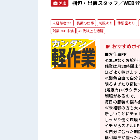
梱包・出荷スタッフ／WEB登
派遣
未経験者OK
長期の仕事
制服あり
休憩室あり
残業 20H未満
40代以上も活躍
おすすめポ
■お仕事PR
≪無理なくお給料
残業は月20時間未
ほどよく稼げます
≪髪色自由で自分
明るすぎたり奇抜
(規定有)≪ラクラ
制服があるので、
毎日の服装の悩み
≪未経験の方も大
新しいことにチャ
しっかり働く環境
イチからスキルU
≪自分に合った期
福利厚生が整った