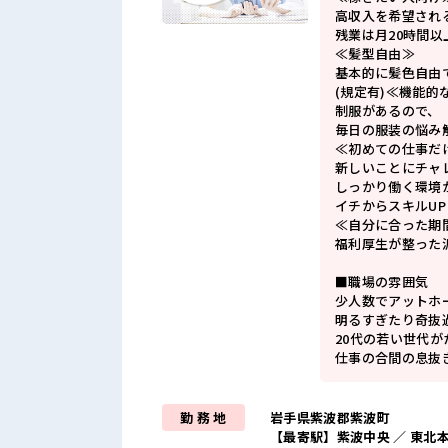
高収入を希望され
残業は月20時間以
≪髪型自由≫
基本的に髪色自由
(規定有)≪機能的
制服があるので、
毎日の服装の悩み
≪初めての仕事だ
新しいことにチャ
しっかり働く環境
イチからスキルU
≪自分に合った期
福利厚生が整った
■職場の雰囲気
少人数でアットホ
明るすぎたり奇抜
20代の若い世代
仕事の合間の息抜
勤 務 地
岩手県紫波郡紫波町
【最寄駅】紫波中央 ／ 東北