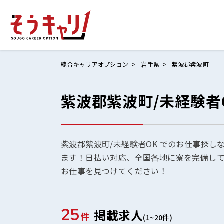
綜合キャリアオプション
岩手県
紫波郡紫波町
紫波郡紫波町/未経験者
ホームにもど
お仕事検索
お気に入りリ
紫波郡紫波町/未経験者OK でのお仕事探し
ます！日払い対応、全国各地に寮を完備し
お問い合わせ
お仕事を見つけてください！
25
掲載求人
ログイン
件
(1~20件)