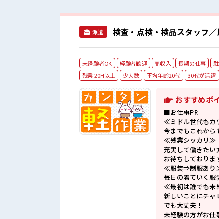
検査・点検・検品スタッフ／
派遣
未経験者OK
経験者歓迎
高収入
長期の仕事
駐
残業 20H以上
少人数
平均年齢20代
30代が活躍
おすすめポ
■お仕事PR
≪ミドル世代もカ
今までもこれから
≪残業シッカリ≫
充実して働きたい
お待ちしておりま
≪服装⇒制服あり
毎日の着ていく服
≪最初は誰でも未
新しいことにチャ
でも大丈夫！
未経験の方がお仕