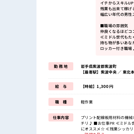
イチからスキルU
残業も出来て稼げ
幅広い年代の男性
■職場の雰囲気
仲良くなるほどコ
≪ミドル世代もた
持ち物が多いあな
ロッカー付き職場
勤 務 地
岩手県紫波郡紫波町
【最寄駅】紫波中央 ／ 東北
給 与
【時給】1,300 円
職 種
軽作業
仕事内容
プリント配線板用材料の機械
チリ♪ ■お仕事PR ≪ミドル世代もカツヤク中≫ 今までもこれからももっと活躍したいアナタ
にオススメ☆ ≪残業シッカリ