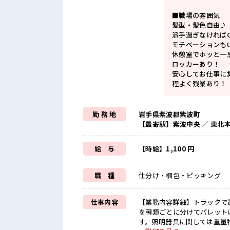
■職場の雰囲気
髪型・髪色自由♪
派手過ぎなければ
モチベーションもU
休憩室でホッと一
ロッカーあり！
安心してお仕事に
程よく残業あり！
勤 務 地
岩手県紫波郡紫波町
【最寄駅】紫波中央 ／ 東北
給 与
【時給】1,100 円
職 種
仕分け・梱包・ピッキング
仕事内容
【業務内容詳細】トラックで
を種類ごとに分けてパレット
す。照明器具に関しては重量