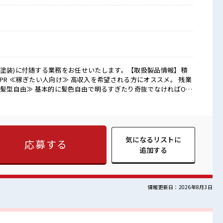
(塗装)に付随する業務をお任せいたします。【取扱製品情報】積
≪髪型自由≫ 基本的に髪色自由で明るすぎたり奇抜でなければOK
制服アリ≫ 制服があるので、 毎日の服装の悩み解消♪ ≪初めての
≫ 新しいことにチャレンジするのは不安だけど、 しっかり働く
らスキルUP・ステップUP目指していきましょう！ ≪自分に合っ
です！ ■職場の雰囲気 少人数でアットホー
たり奇抜過ぎなければヘアカラーOK！ 20代の若い世代がたくさ
気になるリストに
応募する
仕事の合間の息抜きは休憩室で♪
追加する
情報更新日：2026年8月3日