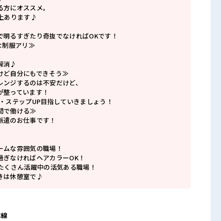
る方にオススメ。
上あります♪
で明るすぎたり奇抜でなければOKです！
な制服アリ≫
解消♪
けど自分にもできそう≫
レンジするのは不安だけど、
が整っています！
P・ステップUP目指していきましょう！
間で働ける≫
派遣のお仕事です！
ームな雰囲気の職場！
過ぎなければヘアカラーOK！
がたくさん活躍中の活気ある職場！
きは休憩室で♪
本線