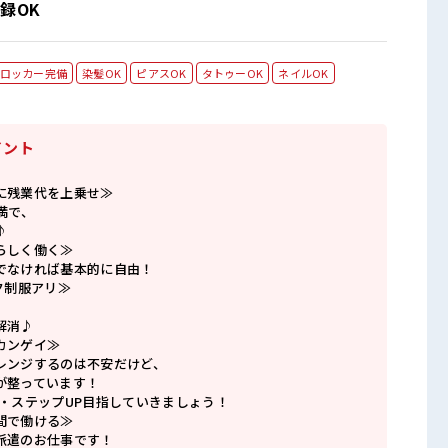
録OK
ロッカー完備
染髪OK
ピアスOK
タトゥーOK
ネイルOK
イント
に残業代を上乗せ≫
満で、
♪
らしく働く≫
でなければ基本的に自由！
ク制服アリ≫
解消♪
カンゲイ≫
レンジするのは不安だけど、
が整っています！
P・ステップUP目指していきましょう！
間で働ける≫
派遣のお仕事です！