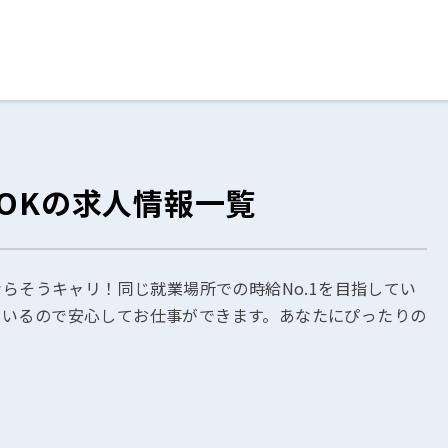
ログイン
閉じる
OKの求人情報一覧
る
スト
ならそうキャリ！同じ就業場所での時給No.1を目指してい
ているので安心してお仕事ができます。あなたにぴったりの