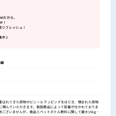
OKだから、
P！
息リフレッシュ！
集中♪
本線
運ばれてきた荷物のビニールラッピングをほどき、積まれた荷物
に積んでいただきます。取扱商品によって部署が分かれておりま
物ございませんが、食品とペットボトル飲料に関して最大15kg程