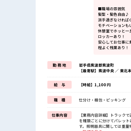
■職場の雰囲気
髪型・髪色自由♪
派手過ぎなければ
モチベーションもU
休憩室でホッと一
ロッカーあり！
安心してお仕事に
程よく残業あり！
勤 務 地
岩手県紫波郡紫波町
【最寄駅】紫波中央 ／ 東北
給 与
【時給】1,100 円
職 種
仕分け・梱包・ピッキング
仕事内容
【業務内容詳細】トラックで
を種類ごとに分けてパレット
す。照明器具に関しては重量