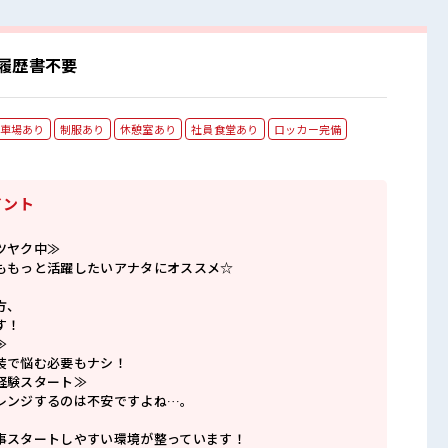
履歴書不要
車場あり
制服あり
休憩室あり
社員食堂あり
ロッカー完備
イント
ツヤク中≫
ももっと活躍したいアナタにオススメ☆
方、
す！
≫
装で悩む必要もナシ！
経験スタート≫
レンジするのは不安ですよね…。
事スタートしやすい環境が整っています！