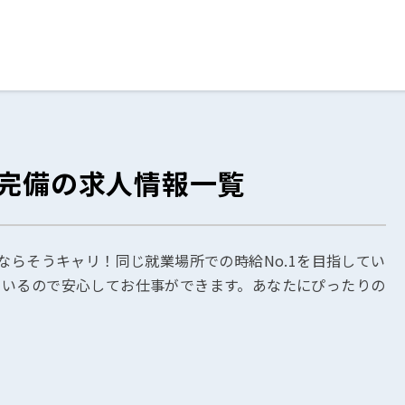
ログイン
閉じる
ー完備の求人情報一覧
る
スト
ならそうキャリ！同じ就業場所での時給No.1を目指してい
ているので安心してお仕事ができます。あなたにぴったりの