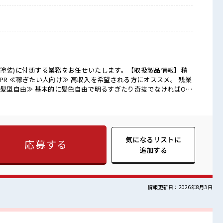
(塗装)に付随する業務をお任せいたします。【取扱製品情報】積
≪髪型自由≫ 基本的に髪色自由で明るすぎたり奇抜でなければOK
制服アリ≫ 制服があるので、 毎日の服装の悩み解消♪ ≪初めての
≫ 新しいことにチャレンジするのは不安だけど、 しっかり働く
らスキルUP・ステップUP目指していきましょう！ ≪自分に合っ
です！ ■職場の雰囲気 少人数でアットホー
たり奇抜過ぎなければヘアカラーOK！ 20代の若い世代がたくさ
気になるリストに
応募する
仕事の合間の息抜きは休憩室で♪
追加する
情報更新日：2026年8月3日