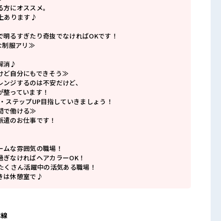
る方にオススメ。
上あります♪
で明るすぎたり奇抜でなければOKです！
な制服アリ≫
解消♪
けど自分にもできそう≫
レンジするのは不安だけど、
が整っています！
P・ステップUP目指していきましょう！
間で働ける≫
派遣のお仕事です！
ームな雰囲気の職場！
過ぎなければヘアカラーOK！
がたくさん活躍中の活気ある職場！
きは休憩室で♪
本線