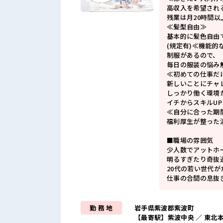
高収入を希望され
残業は月20時間以
≪髪型自由≫
基本的に髪色自由
(規定有)≪機能的
制服があるので、
毎日の服装の悩み
≪初めての仕事だ
新しいことにチャ
しっかり働く環境
イチからスキルU
≪自分に合った期
福利厚生が整った
■職場の雰囲気
少人数でアットホ
明るすぎたり奇抜
20代の若い世代
仕事の合間の息抜
勤 務 地
岩手県紫波郡紫波町
【最寄駅】紫波中央 ／ 東北