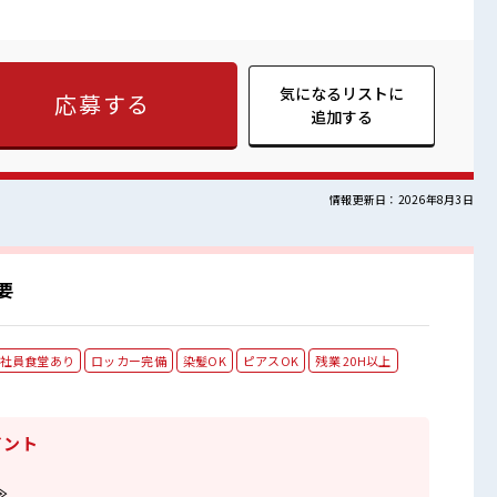
む必要もナシ！ ≪最初は誰でも未経験スタート≫ 新しいことに
よね…。 でも大丈夫！ 未経験の方がお仕事スタートしやすい環
スキルUP・ステップUP目指していきましょう♪ 残業も出来て稼
場の雰囲気 仲良くなるほどココロを開
職場♪ ≪ミドル世代もたくさん活躍中≫ 持ち物が多いあなたに
気になるリストに
応募する
場♪
追加する
情報更新日：2026年8月3日
要
社員食堂あり
ロッカー完備
染髪OK
ピアスOK
残業 20H以上
イント
≫