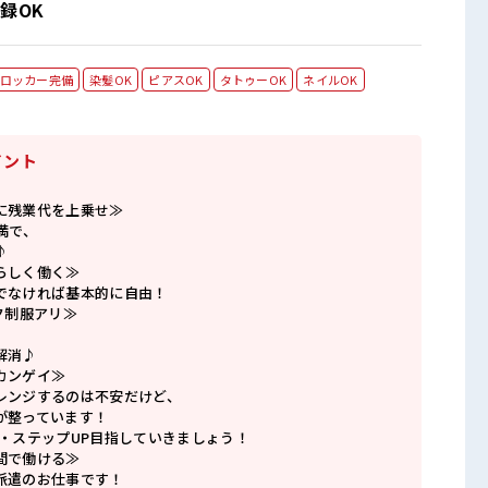
録OK
ロッカー完備
染髪OK
ピアスOK
タトゥーOK
ネイルOK
イント
に残業代を上乗せ≫
満で、
♪
らしく働く≫
でなければ基本的に自由！
ク制服アリ≫
解消♪
カンゲイ≫
レンジするのは不安だけど、
が整っています！
P・ステップUP目指していきましょう！
間で働ける≫
派遣のお仕事です！