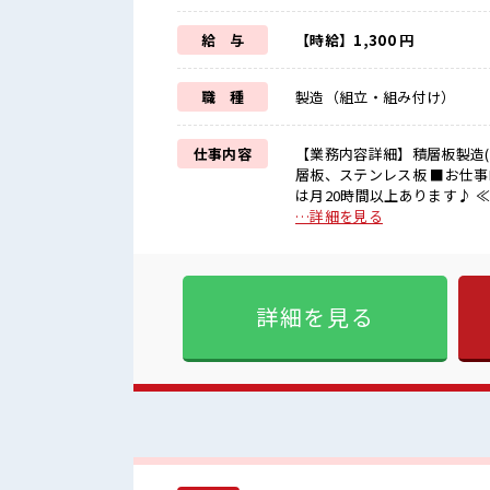
給 与
【時給】1,300 円
職 種
製造（組立・組み付け）
仕事内容
【業務内容詳細】積層板製造
層板、ステンレス板 ■お仕事PR ≪稼ぎたい人向け≫ 高収入を希望される方にオススメ。 残業
は月20時間以上あります♪ 
です！ (規定有)≪機能的な
…詳細を見る
仕事だけど自分にもできそう
環境が整っています！ イチか
た期間で働ける≫ 福利厚生が整った派遣のお仕事
ムな雰囲気の職場！ 明るすぎ
詳細を見る
ん活躍中の活気ある職場！ 