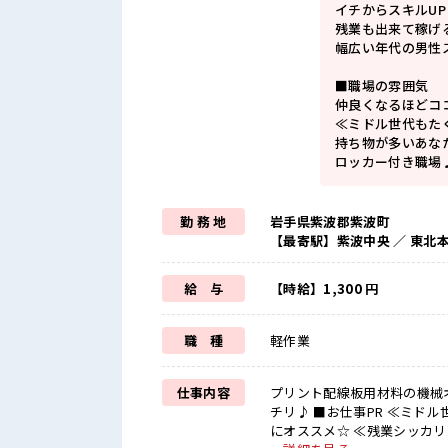
イチからスキルU
残業も出来て稼げ
幅広い年代の男性
■職場の雰囲気
仲良くなるほどコ
≪ミドル世代もた
持ち物が多いあな
ロッカー付き職場
勤 務 地
岩手県紫波郡紫波町
【最寄駅】紫波中央 ／ 東北
給 与
【時給】1,300 円
職 種
軽作業
仕事内容
プリント配線板用材料の機械
チリ♪ ■お仕事PR ≪ミドル世代もカツヤク中≫ 今までもこれからももっと活躍したいアナタ
にオススメ☆ ≪残業シッカリ