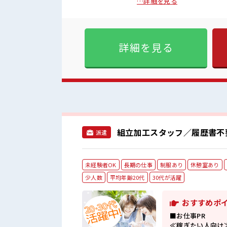
り≫ 毎日の着ていく服装で悩
…詳細を見る
チャレンジするのは不安です
境が整っています！ イチから
げる♪ 幅広い年代の男性スタッフさんも活躍中♪ ■職
く方にもピッタリな少人数の
詳細を見る
もぴったり☆ ロッカー付き職
組立加工スタッフ／履歴書不
派遣
未経験者OK
長期の仕事
制服あり
休憩室あり
少人数
平均年齢20代
30代が活躍
おすすめポ
■お仕事PR
≪稼ぎたい人向け