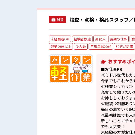
検査・点検・検品スタッフ／
派遣
未経験者OK
経験者歓迎
高収入
長期の仕事
駐
残業 20H以上
少人数
平均年齢20代
30代が活躍
おすすめポ
■お仕事PR
≪ミドル世代もカ
今までもこれから
≪残業シッカリ≫
充実して働きたい
お待ちしておりま
≪服装⇒制服あり
毎日の着ていく服
≪最初は誰でも未
新しいことにチャ
でも大丈夫！
未経験の方がお仕