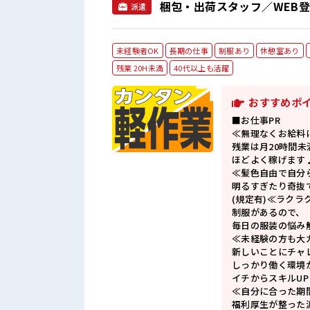
梱包・出荷スタッフ／WEB登
派遣
未経験者OK
長期の仕事
制服あり
休憩室あり
残業 20H未満
40代以上も活躍
おすすめポ
■お仕事PR
≪無理なくお給料
残業は月20時間未
ほどよく稼げます
≪髪色自由で自分
明るすぎたり奇抜
(規定有)≪ラクラ
制服があるので、
毎日の服装の悩み
≪未経験の方も大
新しいことにチャ
しっかり働く環境
イチからスキルU
≪自分に合った期
福利厚生が整った