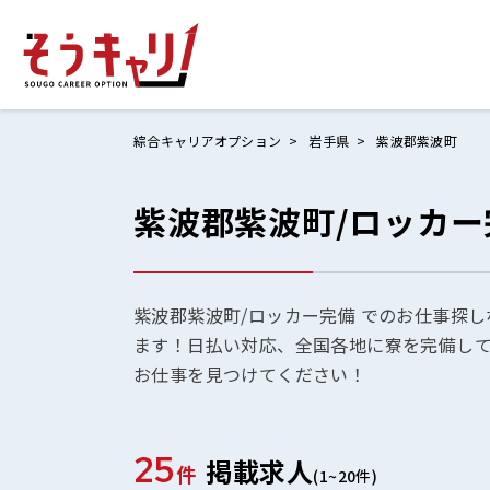
綜合キャリアオプション
岩手県
紫波郡紫波町
紫波郡紫波町/ロッカ
ホームにもど
お仕事検索
お気に入りリ
紫波郡紫波町/ロッカー完備 でのお仕事探し
ます！日払い対応、全国各地に寮を完備し
お問い合わせ
お仕事を見つけてください！
25
掲載求人
ログイン
件
(1~20件)