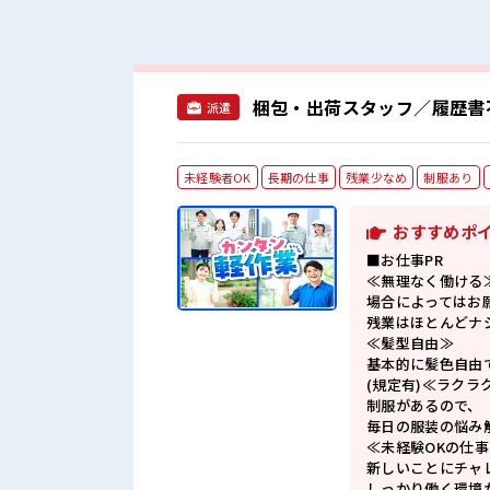
梱包・出荷スタッフ／履歴書
派遣
未経験者OK
長期の仕事
残業少なめ
制服あり
おすすめポ
■お仕事PR
≪無理なく働ける
場合によってはお
残業はほとんどナ
≪髪型自由≫
基本的に髪色自由
(規定有)≪ラクラ
制服があるので、
毎日の服装の悩み
≪未経験OKの仕事
新しいことにチャ
しっかり働く環境