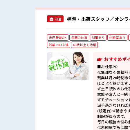
梱包・出荷スタッフ／オンラ
派遣
未経験者OK
長期の仕事
制服あり
休憩室あり
残業 20H未満
40代以上も活躍
おすすめポ
■お仕事PR
≪無理なくお給料
残業は月20時間未
ほどよく稼げます
≪土日祝休のお仕
家族や友人と一緒
≪モチベーション
派手過ぎなければ
(規定有)≪動きや
制服があるので、
毎日の服装の悩み
≪未経験でも活躍