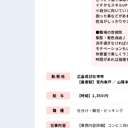
イチからスキルU
≪自分に向いてい
困った事などがあ
担当がしっかりサ
■職場の雰囲気
髪型・髪色自由♪
派手過ぎなければ
モチベーションもU
休憩室で楽しくラ
時間があれば昼寝
勤 務 地
広島県廿日市市
【最寄駅】宮内串戸 ／ 山陽
給 与
【時給】1,350 円
職 種
仕分け・梱包・ピッキング
仕事内容
【業務内容詳細】コンビニ向