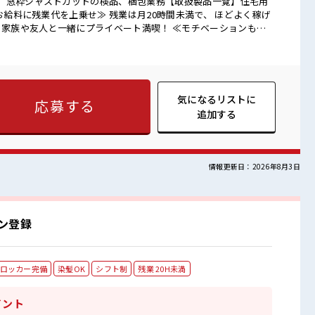
、窓枠ジャストカットの検品、梱包業務【取扱製品一覧】住宅用
 家族や友人と一緒にプライベート満喫！ ≪モチベーションも
や髪色自由♪ (規定有)≪動きやすい制服アリ≫ 制服があるので、
未経験でも活躍できる≫ 新しいことにチャレンジするのは不安だ
っています！ イチからスキルUP・ステップUP目指していきまし
♪ 時間があれば昼寝もしちゃおう！ ロッカーあり！ 安心してお仕
気になるリストに
応募する
追加する
情報更新日：2026年8月3日
ン登録
ロッカー完備
染髪OK
シフト制
残業 20H未満
イント