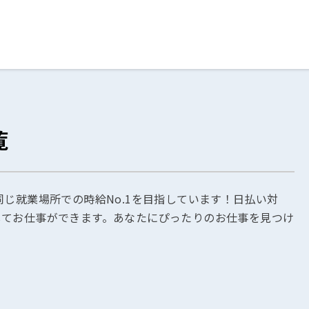
ログイン
閉じる
覧
る
スト
同じ就業場所での時給No.1を目指しています！日払い対
してお仕事ができます。あなたにぴったりのお仕事を見つけ