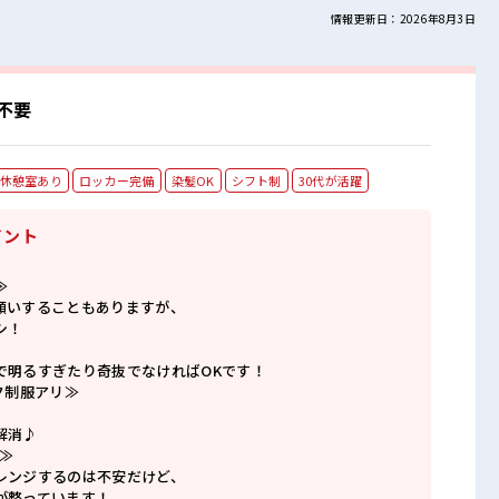
情報更新日：2026年8月3日
不要
休憩室あり
ロッカー完備
染髪OK
シフト制
30代が活躍
イント
≫
願いすることもありますが、
シ！
で明るすぎたり奇抜でなければOKです！
ク制服アリ≫
解消♪
≫
レンジするのは不安だけど、
が整っています！