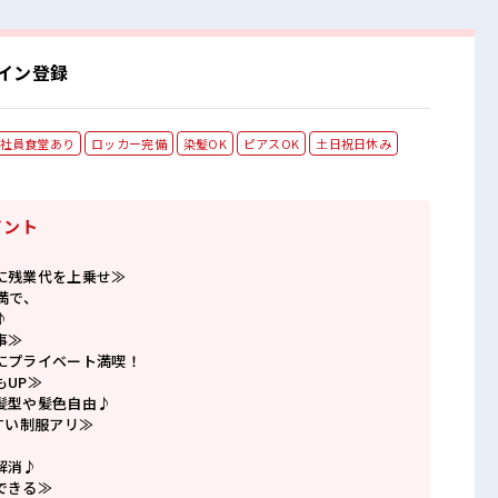
イン登録
社員食堂あり
ロッカー完備
染髪OK
ピアスOK
土日祝日休み
イント
に残業代を上乗せ≫
満で、
♪
事≫
にプライベート満喫！
もUP≫
髪型や髪色自由♪
すい制服アリ≫
解消♪
できる≫