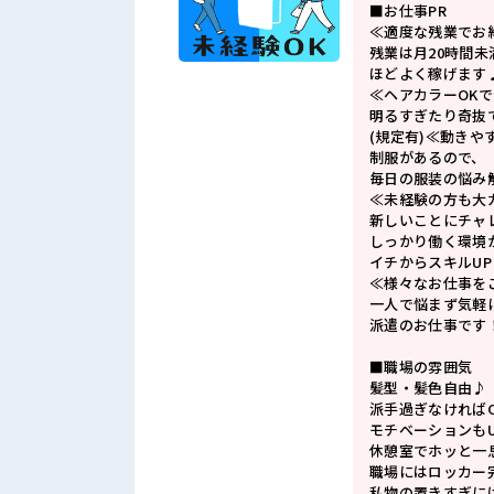
■お仕事PR
≪適度な残業でお
残業は月20時間未
ほどよく稼げます
≪ヘアカラーOK
明るすぎたり奇抜
(規定有)≪動きや
制服があるので、
毎日の服装の悩み
≪未経験の方も大
新しいことにチャ
しっかり働く環境
イチからスキルU
≪様々なお仕事を
一人で悩まず気軽
派遣のお仕事です
■職場の雰囲気
髪型・髪色自由♪
派手過ぎなければ
モチベーションもU
休憩室でホッと一
職場にはロッカー
私物の置きすぎに