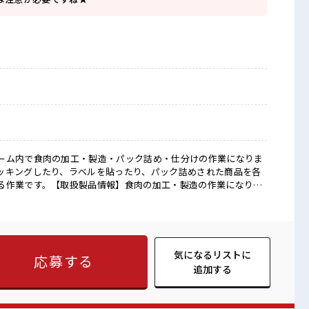
ーム内で食肉の加工・製造・パック詰め・仕分けの作業になりま
ッキングしたり、ラベルを貼ったり、パック詰めされた商品を各
る作業です。【取扱製品情報】食肉の加工・製造の作業になりま
ラベルを貼る作業になります。 ■お仕事PR ≪適度な
20時間未満で、 ほどよく稼げます♪ ≪ヘアカラーOKで自由な雰
抜でなければ基本的に自由！ (規定有)≪動きやすい制服アリ≫ 制
悩み解消♪ ≪未経験の方も大カンゲイ≫ 新しいことにチャレン
かり働く環境が整っています！ イチからスキルUP・ステップUP
気になるリストに
応募する
々なお仕事をご提案≫ 一人で悩まず気軽に相談できる、 派遣の
追加する
リフレッシュ！ 職場にはロッカー完備！ 私物の置きすぎには注意