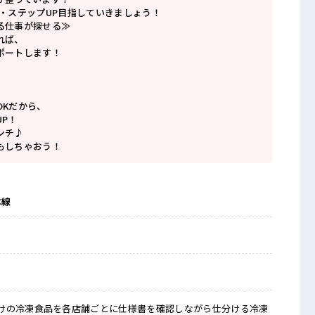
P・ステップUP目指していきましょう！
る仕事が探せる≫
れば、
ポートします！
OKだから、
P！
ンチ♪
もしちゃおう！
本線
けの冷凍食品を各店舗ごとに仕様書を確認しながら仕分ける冷凍