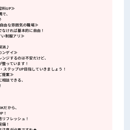
給料UP≫
満で、
♪
で自由な雰囲気の職場≫
でなければ基本的に自由！
すい制服アリ≫
解消♪
カンゲイ≫
レンジするのは不安だけど、
が整っています！
P・ステップUP目指していきましょう！
ご提案≫
に相談できる、
！
OKだから、
P！
息リフレッシュ！
完備！
は注意が必要ですね★