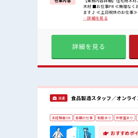
仕事内容
【業務内容詳細】住宅用木材
木材 ■お仕事PR ≪無理なくお給料に残業代を上乗せ≫ 残業は月20時間未満で、 ほどよく稼げ
ます♪ ≪土日祝休のお仕事≫
UP≫ 派手過ぎなければ髪型
…詳細を見る
毎日の服装の悩み解消♪ ≪
けど、 しっかり働く環境が整
ょう！ ■職場の雰囲気 髪型・髪色自由♪ 派手過ぎなければOKだから、 モチベーションも
UP！ 休憩室で楽しくランチ
詳細を見る
事に集中♪
食品製造スタッフ／オンライ
派遣
未経験者OK
長期の仕事
制服あり
休憩室あり
おすすめポ