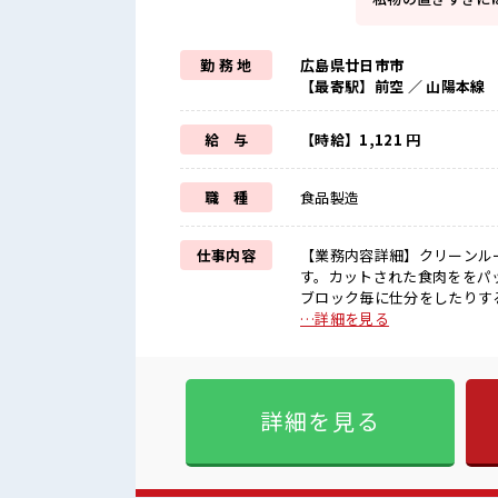
勤 務 地
広島県廿日市市
【最寄駅】前空 ／ 山陽本線
給 与
【時給】1,121 円
職 種
食品製造
仕事内容
【業務内容詳細】クリーンル
す。カットされた食肉ををパ
ブロック毎に仕分をしたりす
す。カットされた食肉をパッキングして
…詳細を見る
残業でお給料UP≫ 残業は月
囲気の職場≫ 明るすぎたり奇
服があるので、 毎日の服装の
ジするのは不安だけど、 しっ
詳細を見る
目指していきましょう！ ≪様
お仕事です！ ■職場の雰囲気 髪型・髪色自由♪ 派手過ぎなければOKだから、 モチベーション
もUP！ 休憩室でホッと一息
が必要ですね★