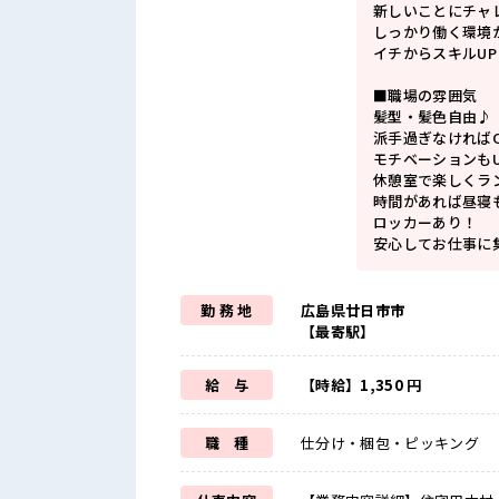
新しいことにチャ
しっかり働く環境
イチからスキルU
■職場の雰囲気
髪型・髪色自由♪
派手過ぎなければ
モチベーションもU
休憩室で楽しくラ
時間があれば昼寝
ロッカーあり！
安心してお仕事に
勤 務 地
広島県廿日市市
【最寄駅】
給 与
【時給】1,350 円
職 種
仕分け・梱包・ピッキング