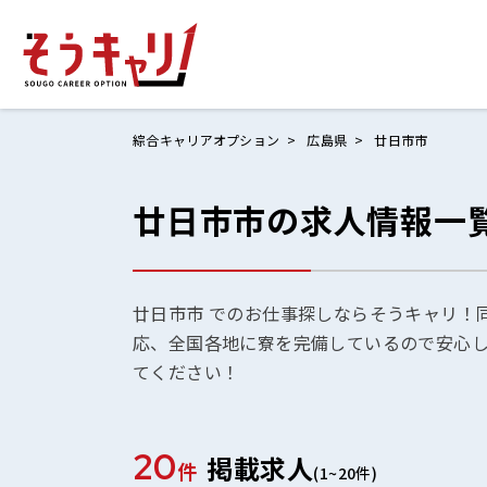
綜合キャリアオプション
広島県
廿日市市
廿日市市の求人情報一
ホームにもど
お仕事検索
お気に入りリ
廿日市市 でのお仕事探しならそうキャリ！
応、全国各地に寮を完備しているので安心
お問い合わせ
てください！
20
掲載求人
ログイン
件
(1~20件)