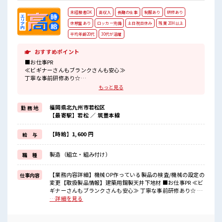
は不安だけど、 しっかり働く環境が整っています！ イチから
スキルUP・ステップUP目指していきましょう！ ≪自分に合
未経験者OK
高収入
長期の仕事
制服あり
研修あり
った期間で働ける≫ 福利厚生が整った派遣のお仕事です！ ■
職場の雰囲気 少人数の職場だから一緒に働く仲間との距離も
休憩室あり
ロッカー完備
土日祝日休み
残業 20H以上
グッと近い！ 仕事の合間の息抜きは休憩室で♪ ロッカーあ
平均年齢20代
30代が活躍
り！ 安心してお仕事に集中♪ 残業がしっかりあるお仕事！
おすすめポイント
■お仕事PR
≪ビギナーさんもブランクさんも安心≫
丁寧な事前研修あり☆
≪残業で収入アップ≫
もっと見る
高収入を希望される方にオススメ。
残業は月20時間以上あります♪
福岡県北九州市若松区
勤 務 地
≪週休2日制≫
【最寄駅】若松 ／ 筑豊本線
週末は家族や友人と一緒にプライベート満喫！
≪動きやすい制服アリ≫
制服があるので、
【時給】1,600 円
給 与
毎日の服装の悩み解消♪
≪未経験の方も大カンゲイ≫
製造（組立・組み付け）
職 種
新しいことにチャレンジするのは不安だけど、
しっかり働く環境が整っています！
イチからスキルUP・ステップUP目指していきましょう！
【業務内容詳細】機械OP作っている製品の検査/機械の設定の
仕事内容
変更【取扱製品情報】建築用鋼製天井下地材 ■お仕事PR ≪ビ
■職場の雰囲気
ギナーさんもブランクさんも安心≫ 丁寧な事前研修あり☆ ≪
20代が多数活躍中！
残業で収入アップ≫ 高収入を希望される方にオススメ。 残業
…詳細を見る
社会人経験が浅くてもOK！
は月20時間以上あります♪ ≪週休2日制≫ 週末は家族や友人
ここから経験積んでいきましょ！
と一緒にプライベート満喫！ ≪動きやすい制服アリ≫ 制服が
仕事の合間の息抜きは休憩室で♪