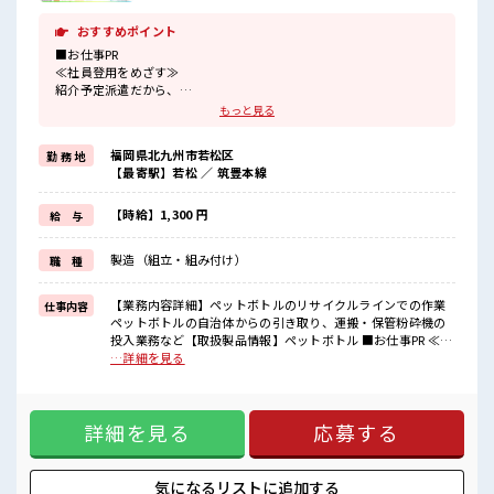
おすすめポイント
■お仕事PR
≪社員登用をめざす≫
紹介予定派遣だから、
自分に職場が合うかお試しできるのがポイント☆
もっと見る
≪無理なく働ける≫
場合によってはお願いすることもありますが、
福岡県北九州市若松区
勤 務 地
残業はほとんどナシ！
【最寄駅】若松 ／ 筑豊本線
≪ラクラク制服アリ≫
制服があるので、
毎日の服装の悩み解消♪
【時給】1,300 円
給 与
≪未経験でも活躍できる≫
新しいことにチャレンジするのは不安だけど、
製造（組立・組み付け）
職 種
しっかり働く環境が整っています！
イチからスキルUP・ステップUP目指していきましょう！
【業務内容詳細】ペットボトルのリサイクルラインでの作業
仕事内容
■職場の雰囲気
ペットボトルの自治体からの引き取り、運搬・保管粉砕機の
少人数でアットホームな雰囲気の職場！
投入業務など【取扱製品情報】ペットボトル ■お仕事PR ≪社
≪20代の方が多数活躍中の職場≫
員登用をめざす≫ 紹介予定派遣だから、 自分に職場が合うか
…詳細を見る
一息つける休憩スペースもあります！
お試しできるのがポイント☆ ≪無理なく働ける≫ 場合によっ
持ち物が多いあなたにもぴったり☆
てはお願いすることもありますが、 残業はほとんどナシ！ ≪
ロッカー付き職場♪
ラクラク制服アリ≫ 制服があるので、 毎日の服装の悩み解消
詳細を見る
応募する
♪ ≪未経験でも活躍できる≫ 新しいことにチャレンジするの
は不安だけど、 しっかり働く環境が整っています！ イチから
スキルUP・ステップUP目指していきましょう！ ■職場の雰
囲気 少人数でアットホームな雰囲気の職場！ ≪20代の方が多
気になるリストに
追加する