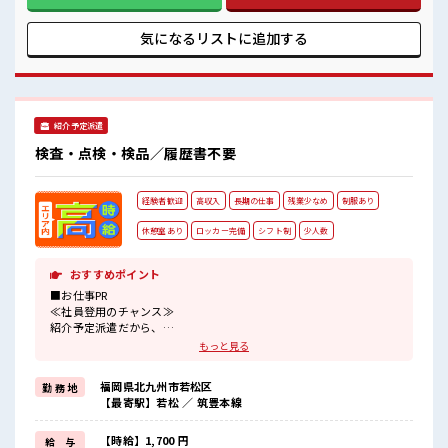
り奇抜でなければ基本的に自由！ (規定有)≪動きやすい制服
時間があれば昼寝もしちゃおう！
アリ≫ 制服があるので、 毎日の服装の悩み解消♪ ≪自分に合
残業はほとんどありません！
った期間で働ける≫ 福利厚生が整った派遣のお仕事です！ ■
気になるリストに
追加する
職場の雰囲気 髪型にこだわりのあるアナタは必見！ 髪型自由
な職場！ ≪20代の方が多数活躍中の職場≫ 休憩室で楽しくラ
ンチ♪ 時間があれば昼寝もしちゃおう！ 残業はほとんどあり
ません！
紹介予定派遣
検査・点検・検品／履歴書不要
経験者歓迎
高収入
長期の仕事
残業少なめ
制服あり
休憩室あり
ロッカー完備
シフト制
少人数
おすすめポイント
■お仕事PR
≪社員登用のチャンス≫
紹介予定派遣だから、
自分に職場が合うかお試しできるのがウレシイ☆
もっと見る
≪経験を活かせる≫
これまでの経験を活かしませんか？
福岡県北九州市若松区
勤 務 地
ブランクがあっても大丈夫♪
【最寄駅】若松 ／ 筑豊本線
経験はちょっとだけ…という方もOK！
≪時間にメリハリを≫
残業はほとんどナシ！
【時給】1,700 円
給 与