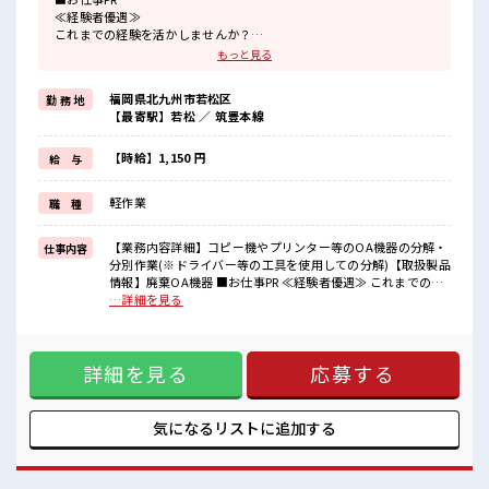
≪経験者優遇≫
これまでの経験を活かしませんか？
ブランクがあっても大丈夫♪
もっと見る
経験はちょっとだけ…という方もOK！
≪自分の時間も大切≫
福岡県北九州市若松区
勤 務 地
残業はほとんどナシ！
【最寄駅】若松 ／ 筑豊本線
場合によってはお願いすることもあります♪
≪完全週休二日制≫
週末は家族や友人と一緒にプライベート満喫！
【時給】1,150 円
給 与
≪ヘアカラーOKで自由な雰囲気の職場≫
明るすぎたり奇抜でなければ基本的に自由！
軽作業
職 種
(規定有)≪動きやすい制服アリ≫
制服があるので、
毎日の服装の悩み解消♪
【業務内容詳細】コピー機やプリンター等のOA機器の分解・
仕事内容
≪自分に合った期間で働ける≫
分別作業(※ドライバー等の工具を使用しての分解)【取扱製品
福利厚生が整った派遣のお仕事です！
情報】廃棄OA機器 ■お仕事PR ≪経験者優遇≫ これまでの経
験を活かしませんか？ ブランクがあっても大丈夫♪ 経験はち
…詳細を見る
■職場の雰囲気
ょっとだけ…という方もOK！ ≪自分の時間も大切≫ 残業は
髪型にこだわりのあるアナタは必見！
ほとんどナシ！ 場合によってはお願いすることもあります♪
髪型自由な職場！
≪完全週休二日制≫ 週末は家族や友人と一緒にプライベート
≪20代の方が多数活躍中の職場≫
詳細を見る
応募する
満喫！ ≪ヘアカラーOKで自由な雰囲気の職場≫ 明るすぎた
休憩室で楽しくランチ♪
り奇抜でなければ基本的に自由！ (規定有)≪動きやすい制服
時間があれば昼寝もしちゃおう！
アリ≫ 制服があるので、 毎日の服装の悩み解消♪ ≪自分に合
残業はほとんどありません！
った期間で働ける≫ 福利厚生が整った派遣のお仕事です！ ■
気になるリストに
追加する
職場の雰囲気 髪型にこだわりのあるアナタは必見！ 髪型自由
な職場！ ≪20代の方が多数活躍中の職場≫ 休憩室で楽しくラ
ンチ♪ 時間があれば昼寝もしちゃおう！ 残業はほとんどあり