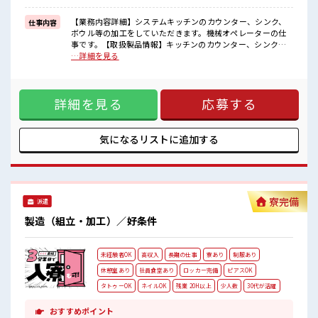
新しいことにチャレンジするのは不安だけど、
しっかり働く環境が整っています！
【業務内容詳細】システムキッチンのカウンター、シンク、
仕事内容
イチからスキルUP・ステップUP目指していきましょう！
ボウル等の加工をしていただきます。機械オペレーターの仕
事です。【取扱製品情報】キッチンのカウンター、シンク、
■職場の雰囲気
ボウル ■お仕事PR ≪ほぼ定時で帰れる≫ 時間をしっかり確保
…詳細を見る
少人数でアットホームな雰囲気の職場！
できる、 残業基本ナシのお仕事♪ オンとオフをきっちり切り
明るすぎたり奇抜過ぎなければヘアカラーOK！
替えたい方にオススメ！ ≪週休2日制≫ 週末は家族や友人と
仕事の合間の息抜きは休憩室で♪
一緒にプライベート満喫！ ≪髪色自由で自分らしく働く≫ 明
ロッカーあり！
詳細を見る
応募する
るすぎたり奇抜でなければ基本的に自由！ (規定有)≪動きや
安心してお仕事に集中♪
すい制服アリ≫ 制服があるので、 毎日の服装の悩み解消♪ ≪
未経験OKの仕事≫ 新しいことにチャレンジするのは不安だけ
ど、 しっかり働く環境が整っています！ イチからスキルUP・
気になるリストに
追加する
ステップUP目指していきましょう！ ■職場の雰囲気 少人数で
アットホームな雰囲気の職場！ 明るすぎたり奇抜過ぎなけれ
ばヘアカラーOK！ 仕事の合間の息抜きは休憩室で♪ ロッカ
ーあり！ 安心してお仕事に集中♪
寮完備
派遣
製造（組立・加工）／好条件
未経験者OK
高収入
長期の仕事
寮あり
制服あり
休憩室あり
社員食堂あり
ロッカー完備
ピアスOK
タトゥーOK
ネイルOK
残業 20H以上
少人数
30代が活躍
おすすめポイント