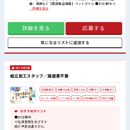
少人数でアットホームな雰囲気の職場！
備・清掃など【取扱製品情報】ペットボトル ■お仕事PR ≪社
休憩室で楽しくおしゃべり！
員登用のチャンス≫ 紹介予定派遣だから、 自分に職場が合う
…詳細を見る
ストレス解消☆
かお試しできるのがウレシイ☆ ≪経験を活かせる≫ これまで
持ち物が多いあなたにもぴったり☆
の経験を活かしませんか？ ブランクがあっても大丈夫♪ 経験
ロッカー付き職場♪
はちょっとだけ…という方もOK！ ≪時間にメリハリを≫ 残
高収入もバッチリ目指せますよ！
詳細を見る
応募する
業はほとんどナシ！ 場合によってはお願いすることもありま
す♪ ≪機能的な制服アリ≫ 制服があるので、 毎日の服装の悩
み解消♪ ■職場の雰囲気 少人数でアットホームな雰囲気の職
場！ 休憩室で楽しくおしゃべり！ ストレス解消☆ 持ち物が多
気になるリストに
追加する
いあなたにもぴったり☆ ロッカー付き職場♪ 高収入もバッチ
リ目指せますよ！
紹介予定派遣
組立加工スタッフ／履歴書不要
未経験者OK
長期の仕事
残業少なめ
制服あり
休憩室あり
ロッカー完備
シフト制
少人数
平均年齢20代
30代が活躍
おすすめポイント
■お仕事PR
≪社員登用をめざす≫
紹介予定派遣だから、