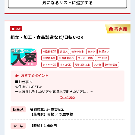
ょう！ ■職場の雰囲気 一緒に働く仲間ともなじみやすい少人
気になるリストに
追加する
数の職場☆ 活気あふれる20代活躍中の職場です☆ 休憩室完備
でランチや休憩も充実しそう♪
寮完備
派遣
組立・加工・食品製造など/日払いOK
未経験者OK
高収入
長期の仕事
寮あり
制服あり
休憩室あり
社員食堂あり
ロッカー完備
ピアスOK
タトゥーOK
ネイルOK
残業 20H以上
少人数
30代が活躍
おすすめポイント
■お仕事PR
≪住まいもGET≫
一人暮らしをしたい方や高収入で働きたい方に、
オススメしたい寮完備のお仕事！
もっと見る
担当者があなたをしっかりサポートするので、
安心して寮で新生活がスタートできます♪
福岡県北九州市若松区
勤 務 地
基本的に赴任地までの交通費が出ますので遠方の方もご安心くださ
【最寄駅】若松 ／ 筑豊本線
い！
(規定有)≪残業で稼げる≫
高収入を希望される方にオススメ。
【時給】1,600 円
給 与
残業は月20時間以上あります♪
≪動きやすい制服アリ≫