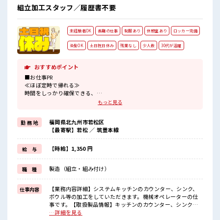
組立加工スタッフ／履歴書不要
未経験者OK
長期の仕事
制服あり
休憩室あり
ロッカー完備
染髪OK
土日祝日休み
残業なし
少人数
30代が活躍
おすすめポイント
■お仕事PR
≪ほぼ定時で帰れる≫
時間をしっかり確保できる、
残業基本ナシのお仕事♪
もっと見る
オンとオフをきっちり切り替えたい方にオススメ！
≪週休2日制≫
福岡県北九州市若松区
勤 務 地
週末は家族や友人と一緒にプライベート満喫！
【最寄駅】若松 ／ 筑豊本線
≪髪色自由で自分らしく働く≫
明るすぎたり奇抜でなければ基本的に自由！
(規定有)≪動きやすい制服アリ≫
【時給】1,350 円
給 与
制服があるので、
毎日の服装の悩み解消♪
製造（組立・組み付け）
職 種
≪未経験OKの仕事≫
新しいことにチャレンジするのは不安だけど、
しっかり働く環境が整っています！
【業務内容詳細】システムキッチンのカウンター、シンク、
仕事内容
イチからスキルUP・ステップUP目指していきましょう！
ボウル等の加工をしていただきます。機械オペレーターの仕
事です。【取扱製品情報】キッチンのカウンター、シンク、
■職場の雰囲気
ボウル ■お仕事PR ≪ほぼ定時で帰れる≫ 時間をしっかり確保
…詳細を見る
少人数でアットホームな雰囲気の職場！