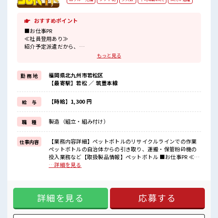
おすすめポイント
■お仕事PR
≪社員登用あり≫
紹介予定派遣だから、
自分に職場が合うかお試しできるのがウレシイPoint☆
もっと見る
≪自分の時間も大切≫
残業はほとんどナシ！
福岡県北九州市若松区
勤 務 地
場合によってはお願いすることもあります♪
【最寄駅】若松 ／ 筑豊本線
≪機能的な制服アリ≫
制服があるので、
毎日の服装の悩み解消♪
【時給】1,300 円
給 与
≪初めての仕事だけど自分にもできそう≫
新しいことにチャレンジするのは不安だけど、
製造（組立・組み付け）
職 種
しっかり働く環境が整っています！
イチからスキルUP・ステップUP目指していきましょう！
【業務内容詳細】ペットボトルのリサイクルラインでの作業
仕事内容
■職場の雰囲気
ペットボトルの自治体からの引き取り、運搬・保管粉砕機の
一緒に働く仲間ともなじみやすい少人数の職場☆
投入業務など【取扱製品情報】ペットボトル ■お仕事PR ≪社
活気あふれる20代活躍中の職場です☆
員登用あり≫ 紹介予定派遣だから、 自分に職場が合うかお試
…詳細を見る
休憩室完備でランチや休憩も充実しそう♪
しできるのがウレシイPoint☆ ≪自分の時間も大切≫ 残業は
ほとんどナシ！ 場合によってはお願いすることもあります♪
≪機能的な制服アリ≫ 制服があるので、 毎日の服装の悩み解
詳細を見る
応募する
消♪ ≪初めての仕事だけど自分にもできそう≫ 新しいことに
チャレンジするのは不安だけど、 しっかり働く環境が整って
います！ イチからスキルUP・ステップUP目指していきまし