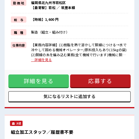
福岡県北九州市若松区
勤 務 地
残業は月20時間以上あります♪
【最寄駅】若松 ／ 筑豊本線
≪動きやすい制服アリ≫
制服があるので、
毎日の服装の悩み解消♪
【時給】1,600 円
給 与
≪未経験OKの仕事≫
新しいことにチャレンジするのは不安だけど、
製造（組立・組み付け）
職 種
しっかり働く環境が整っています！
イチからスキルUP・ステップUP目指していきましょう！
≪自分に合った期間で働ける≫
【業務内容詳細】(1)樹脂を熱で溶かして銅線につける→水で
仕事内容
福利厚生が整った派遣のお仕事です！
冷やして固める機械オペレーター/原料投入もあり(15kgの袋)
(2)銅線の糸を編み込む業務(全て機械で行います)機械に銅線
■職場の雰囲気
をセット/特殊な製品の原料は手作業で投入の為原料をもって
…詳細を見る
少人数の職場だから一緒に働く仲間との距離もグッと近い！
階段6段くらい上がって投入します/1日のうち30m～1h程
仕事の合間の息抜きは休憩室で♪
180cmくらいのボビンを転がすこともあります。重くはない
ロッカーあり！
ですが方向転換に力がいります。(3)機械にボビンごと機械を
安心してお仕事に集中♪
詳細を見る
応募する
セット/(2)よりサイズは小さいが重いのでホイストクレーンを
残業がしっかりあるお仕事！
使用して持ち上げます。銅線に機械でテープを巻くのでテー
プが切れたら機械にセットします。機械操作し条件出ししま
す。他監視業務【重量】MAX15kg【座り立ち】立ち【ライン
気になるリストに
追加する
orセル】【取扱製品情報】電気通信用ケーブル同軸ケーブル
(電気通信に使われる被覆電線の一種) ※寮アリのお仕事！一
人暮らしスタートにもピッタリ♪ ■お仕事PR ≪当社イチオシ
の寮のお仕事≫ 職場の仲間も一緒に住込みなので、 仕事の悩
みなども相談しやすいですね！ ≪残業で収入アップ≫ 高収入
派遣
を希望される方にオススメ。 残業は月20時間以上あります♪
≪動きやすい制服アリ≫ 制服があるので、 毎日の服装の悩み
組立加工スタッフ／履歴書不要
解消♪ ≪未経験OKの仕事≫ 新しいことにチャレンジするの