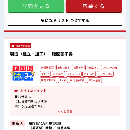
あるので、 毎日の服装の悩み解消♪ ≪未経験の方も大カンゲ
ロッカーあり！
詳細を見る
応募する
イ≫ 新しいことにチャレンジするのは不安だけど、 しっかり
安心してお仕事に集中♪
働く環境が整っています！ イチからスキルUP・ステップUP
目指していきましょう！ ■職場の雰囲気 20代が多数活躍中！
社会人経験が浅くてもOK！ ここから経験積んでいきましょ！
気になるリストに
追加する
仕事の合間の息抜きは休憩室で♪ ロッカーあり！ 安心してお
仕事に集中♪
紹介予定派遣
製造（組立・加工）／履歴書不要
未経験者OK
長期の仕事
制服あり
休憩室あり
ロッカー完備
染髪OK
ピアスOK
タトゥーOK
ネイルOK
土日祝日休み
残業 20H未満
少人数
平均年齢20代
30代が活躍
おすすめポイント
■お仕事PR
≪社員登用をめざす≫
紹介予定派遣だから、
自分に職場が合うかお試しできるのがポイント☆
もっと見る
≪1日1時間程の残業で収入アップ≫
残業は月20時間未満で、
福岡県北九州市若松区
勤 務 地
ほどよく稼げます♪
【最寄駅】若松 ／ 筑豊本線
≪週休2日制≫