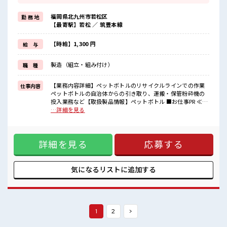
≪無理なく働ける≫
場合によってはお願いすることもありますが、
福岡県北九州市若松区
勤 務 地
残業はほとんどナシ！
【最寄駅】若松 ／ 筑豊本線
≪ラクラク制服アリ≫
制服があるので、
毎日の服装の悩み解消♪
【時給】1,300 円
給 与
≪未経験でも活躍できる≫
新しいことにチャレンジするのは不安だけど、
製造（組立・組み付け）
職 種
しっかり働く環境が整っています！
イチからスキルUP・ステップUP目指していきましょう！
【業務内容詳細】ペットボトルのリサイクルラインでの作業
仕事内容
■職場の雰囲気
ペットボトルの自治体からの引き取り、運搬・保管粉砕機の
少人数でアットホームな雰囲気の職場！
投入業務など【取扱製品情報】ペットボトル ■お仕事PR ≪社
≪20代の方が多数活躍中の職場≫
員登用をめざす≫ 紹介予定派遣だから、 自分に職場が合うか
…詳細を見る
一息つける休憩スペースもあります！
お試しできるのがポイント☆ ≪無理なく働ける≫ 場合によっ
持ち物が多いあなたにもぴったり☆
てはお願いすることもありますが、 残業はほとんどナシ！ ≪
ロッカー付き職場♪
ラクラク制服アリ≫ 制服があるので、 毎日の服装の悩み解消
詳細を見る
応募する
♪ ≪未経験でも活躍できる≫ 新しいことにチャレンジするの
は不安だけど、 しっかり働く環境が整っています！ イチから
スキルUP・ステップUP目指していきましょう！ ■職場の雰
囲気 少人数でアットホームな雰囲気の職場！ ≪20代の方が多
気になるリストに
追加する
数活躍中の職場≫ 一息つける休憩スペースもあります！ 持ち
物が多いあなたにもぴったり☆ ロッカー付き職場♪
1
2
>