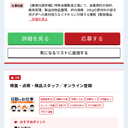
【業務内容詳細】特殊金属製造工場にて、金属原料の粉砕、
仕事内容
■職場の雰囲気
廃液処理、製品他物品整理、炉内清掃、20kgの原材料の袋を
一緒に働く仲間ともなじみやすい少人数の職場☆
担ぎ炉への素材投入などそれらに付随する業務【取扱製品情
明るすぎたり奇抜過ぎなければヘアカラーOK！
報】特殊金属 ■お仕事PR ≪社員登用をめざす≫ 紹介予定派遣
…詳細を見る
≪20代の方が多数活躍中の職場≫
だから、 自分に職場が合うかお試しできるのがポイント☆
≪1日1時間程の残業で収入アップ≫ 残業は月20時間未満で、
ほどよく稼げます♪ ≪週休2日制≫ 週末は家族や友人と一緒
詳細を見る
応募する
にプライベート満喫！ ≪髪型自由≫ 基本的に髪色自由で明る
すぎたり奇抜でなければOKです！ (規定有)≪動きやすい制服
アリ≫ 制服があるので、 毎日の服装の悩み解消♪ ■職場の雰
囲気 一緒に働く仲間ともなじみやすい少人数の職場☆ 明るす
気になるリストに
追加する
ぎたり奇抜過ぎなければヘアカラーOK！ ≪20代の方が多数
活躍中の職場≫
派遣
検査・点検・検品スタッフ／オンライン登録
経験者歓迎
長期の仕事
残業少なめ
制服あり
休憩室あり
ロッカー完備
染髪OK
土日祝日休み
平均年齢20代
30代が活躍
おすすめポイント
■お仕事PR