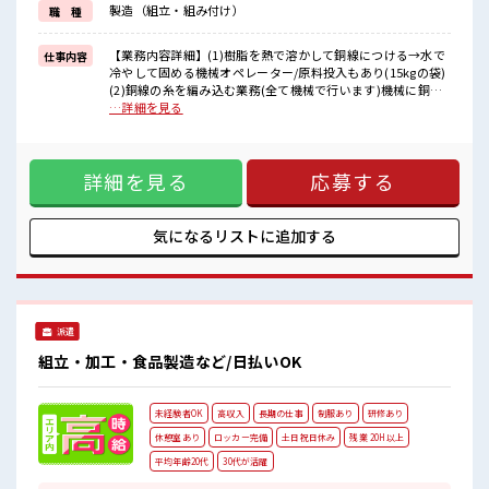
製造（組立・組み付け）
職 種
制服があるので、
毎日の服装の悩み解消♪
【業務内容詳細】(1)樹脂を熱で溶かして銅線につける→水で
仕事内容
■職場の雰囲気
冷やして固める機械オペレーター/原料投入もあり(15kgの袋)
少人数でアットホームな雰囲気の職場！
(2)銅線の糸を編み込む業務(全て機械で行います)機械に銅線
休憩室で自分タイム！
をセット/特殊な製品の原料は手作業で投入の為原料をもって
…詳細を見る
のんびりスマホチェック♪
階段6段くらい上がって投入します/1日のうち30m～1h程
持ち物が多いあなたにもぴったり☆
180cmくらいのボビンを転がすこともあります。重くはない
ロッカー付き職場♪
ですが方向転換に力がいります。(3)機械にボビンごと機械を
残業多め！
詳細を見る
応募する
セット/(2)よりサイズは小さいが重いのでホイストクレーンを
稼ぎたい方は必見！
使用して持ち上げます。銅線に機械でテープを巻くのでテー
プが切れたら機械にセットします。機械操作し条件出ししま
す。他監視業務【重量】MAX15kg【座り立ち】立ち【ライン
気になるリストに
追加する
orセル】【取扱製品情報】電気通信用ケーブル同軸ケーブル
(電気通信に使われる被覆電線の一種) ※寮アリのお仕事！一
人暮らしスタートにもピッタリ♪ ■お仕事PR ≪住まいも
GET≫ 一人暮らしをしたい方や高収入で働きたい方に、 オス
スメしたい寮完備のお仕事！ 担当者があなたをしっかりサポ
派遣
ートするので、 安心して寮で新生活がスタートできます♪ 基
本的に赴任地までの交通費が出ますので遠方の方もご安心く
組立・加工・食品製造など/日払いOK
ださい！ (規定有)≪残業で稼げる≫ 高収入を希望される方に
オススメ。 残業は月20時間以上あります♪ ≪動きやすい制服
アリ≫ 制服があるので、 毎日の服装の悩み解消♪ ■職場の雰
未経験者OK
高収入
長期の仕事
制服あり
研修あり
囲気 少人数でアットホームな雰囲気の職場！ 休憩室で自分タ
イム！ のんびりスマホチェック♪ 持ち物が多いあなたにもぴ
休憩室あり
ロッカー完備
土日祝日休み
残業 20H以上
ったり☆ ロッカー付き職場♪ 残業多め！ 稼ぎたい方は必見！
平均年齢20代
30代が活躍