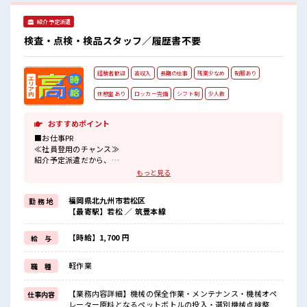
ません！
紹介予定派遣
検査・点検・検品スタッフ／履歴書不要
経験者歓迎
高収入
長期の仕事
残業少なめ
制服あり
休憩室あり
ロッカー完備
シフト制
少人数
おすすめポイント
■お仕事PR
≪社員登用のチャンス≫
紹介予定派遣だから、
自分に職場が合うかお試しできるのがウレシイ☆
もっと見る
≪経験を活かせる≫
これまでの経験を活かしませんか？
福岡県北九州市若松区
勤 務 地
ブランクがあっても大丈夫♪
【最寄駅】若松 ／ 筑豊本線
経験はちょっとだけ…という方もOK！
≪時間にメリハリを≫
残業はほとんどナシ！
【時給】1,700 円
給 与
場合によってはお願いすることもあります♪
≪機能的な制服アリ≫
軽作業
職 種
制服があるので、
毎日の服装の悩み解消♪
【業務内容詳細】機械の保全作業・メンテナンス・機械オペ
仕事内容
■職場の雰囲気
レーター原料となるペットボトルの投入・選別機械点検整