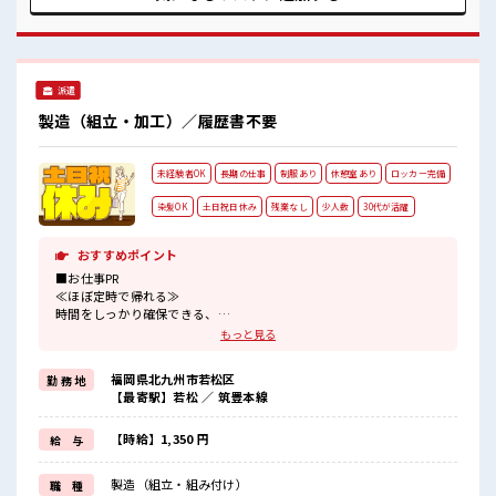
数活躍中の職場≫ 一息つける休憩スペースもあります！ 持ち
物が多いあなたにもぴったり☆ ロッカー付き職場♪
派遣
製造（組立・加工）／履歴書不要
未経験者OK
長期の仕事
制服あり
休憩室あり
ロッカー完備
染髪OK
土日祝日休み
残業なし
少人数
30代が活躍
おすすめポイント
■お仕事PR
≪ほぼ定時で帰れる≫
時間をしっかり確保できる、
残業基本ナシのお仕事♪
もっと見る
オンとオフをきっちり切り替えたい方にオススメ！
≪週休2日制≫
福岡県北九州市若松区
勤 務 地
週末は家族や友人と一緒にプライベート満喫！
【最寄駅】若松 ／ 筑豊本線
≪髪色自由で自分らしく働く≫
明るすぎたり奇抜でなければ基本的に自由！
(規定有)≪動きやすい制服アリ≫
【時給】1,350 円
給 与
制服があるので、
毎日の服装の悩み解消♪
製造（組立・組み付け）
職 種
≪未経験OKの仕事≫