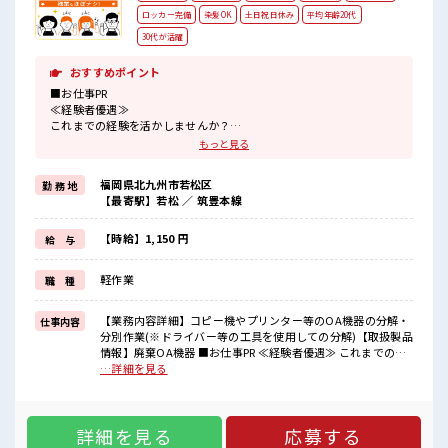
ロッカー完備
染髪OK
土日祝日休み
平均年齢20代
30代が活躍
おすすめポイント
■お仕事PR
≪経験者優遇≫
これまでの経験を活かしませんか？
ブランクがあっても大丈夫♪
もっと見る
経験はちょっとだけ…という方もOK！
≪自分の時間も大切≫
福岡県北九州市若松区
勤 務 地
残業はほとんどナシ！
【最寄駅】若松 ／ 筑豊本線
場合によってはお願いすることもあります♪
≪完全週休二日制≫
週末は家族や友人と一緒にプライベート満喫！
【時給】1,150 円
給 与
≪ヘアカラーOKで自由な雰囲気の職場≫
明るすぎたり奇抜でなければ基本的に自由！
軽作業
職 種
(規定有)≪動きやすい制服アリ≫
制服があるので、
毎日の服装の悩み解消♪
【業務内容詳細】コピー機やプリンター等のOA機器の分解・
仕事内容
≪自分に合った期間で働ける≫
分別作業(※ドライバー等の工具を使用しての分解)【取扱製品
福利厚生が整った派遣のお仕事です！
情報】廃棄OA機器 ■お仕事PR ≪経験者優遇≫ これまでの経
験を活かしませんか？ ブランクがあっても大丈夫♪ 経験はち
…詳細を見る
■職場の雰囲気
ょっとだけ…という方もOK！ ≪自分の時間も大切≫ 残業は
髪型にこだわりのあるアナタは必見！
ほとんどナシ！ 場合によってはお願いすることもあります♪
髪型自由な職場！
≪完全週休二日制≫ 週末は家族や友人と一緒にプライベート
≪20代の方が多数活躍中の職場≫
詳細を見る
応募する
満喫！ ≪ヘアカラーOKで自由な雰囲気の職場≫ 明るすぎた
休憩室で楽しくランチ♪