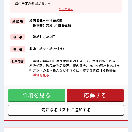
紹介予定派遣だから、
自分に職場が合うかお試しできるのがポイント☆
もっと見る
≪1日1時間程の残業で収入アップ≫
残業は月20時間未満で、
福岡県北九州市若松区
勤 務 地
ほどよく稼げます♪
【最寄駅】若松 ／ 筑豊本線
≪週休2日制≫
週末は家族や友人と一緒にプライベート満喫！
≪髪型自由≫
【時給】1,340 円
給 与
基本的に髪色自由で明るすぎたり奇抜でなければOKです！
(規定有)≪動きやすい制服アリ≫
製造（組立・組み付け）
職 種
制服があるので、
毎日の服装の悩み解消♪
【業務内容詳細】特殊金属製造工場にて、金属原料の粉砕、
仕事内容
■職場の雰囲気
廃液処理、製品他物品整理、炉内清掃、20kgの原材料の袋を
一緒に働く仲間ともなじみやすい少人数の職場☆
担ぎ炉への素材投入などそれらに付随する業務【取扱製品情
明るすぎたり奇抜過ぎなければヘアカラーOK！
報】特殊金属 ■お仕事PR ≪社員登用をめざす≫ 紹介予定派遣
…詳細を見る
≪20代の方が多数活躍中の職場≫
だから、 自分に職場が合うかお試しできるのがポイント☆
≪1日1時間程の残業で収入アップ≫ 残業は月20時間未満で、
ほどよく稼げます♪ ≪週休2日制≫ 週末は家族や友人と一緒
詳細を見る
応募する
にプライベート満喫！ ≪髪型自由≫ 基本的に髪色自由で明る
すぎたり奇抜でなければOKです！ (規定有)≪動きやすい制服
アリ≫ 制服があるので、 毎日の服装の悩み解消♪ ■職場の雰
囲気 一緒に働く仲間ともなじみやすい少人数の職場☆ 明るす
気になるリストに
追加する
ぎたり奇抜過ぎなければヘアカラーOK！ ≪20代の方が多数
活躍中の職場≫