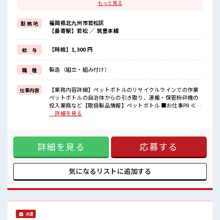
自分に職場が合うかお試しできるのがポイント☆
もっと見る
≪無理なく働ける≫
場合によってはお願いすることもありますが、
福岡県北九州市若松区
勤 務 地
残業はほとんどナシ！
【最寄駅】若松 ／ 筑豊本線
≪ラクラク制服アリ≫
制服があるので、
毎日の服装の悩み解消♪
【時給】1,300 円
給 与
≪未経験でも活躍できる≫
新しいことにチャレンジするのは不安だけど、
製造（組立・組み付け）
職 種
しっかり働く環境が整っています！
イチからスキルUP・ステップUP目指していきましょう！
【業務内容詳細】ペットボトルのリサイクルラインでの作業
仕事内容
■職場の雰囲気
ペットボトルの自治体からの引き取り、運搬・保管粉砕機の
少人数でアットホームな雰囲気の職場！
投入業務など【取扱製品情報】ペットボトル ■お仕事PR ≪社
≪20代の方が多数活躍中の職場≫
員登用をめざす≫ 紹介予定派遣だから、 自分に職場が合うか
…詳細を見る
一息つける休憩スペースもあります！
お試しできるのがポイント☆ ≪無理なく働ける≫ 場合によっ
持ち物が多いあなたにもぴったり☆
てはお願いすることもありますが、 残業はほとんどナシ！ ≪
ロッカー付き職場♪
ラクラク制服アリ≫ 制服があるので、 毎日の服装の悩み解消
詳細を見る
応募する
♪ ≪未経験でも活躍できる≫ 新しいことにチャレンジするの
は不安だけど、 しっかり働く環境が整っています！ イチから
スキルUP・ステップUP目指していきましょう！ ■職場の雰
囲気 少人数でアットホームな雰囲気の職場！ ≪20代の方が多
気になるリストに
追加する
数活躍中の職場≫ 一息つける休憩スペースもあります！ 持ち
物が多いあなたにもぴったり☆ ロッカー付き職場♪
派遣