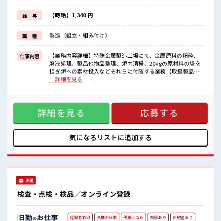
週末は家族や友人と一緒にプライベート満喫！
≪髪型自由≫
【時給】1,340 円
給 与
基本的に髪色自由で明るすぎたり奇抜でなければOKです！
(規定有)≪動きやすい制服アリ≫
製造（組立・組み付け）
職 種
制服があるので、
毎日の服装の悩み解消♪
【業務内容詳細】特殊金属製造工場にて、金属原料の粉砕、
仕事内容
■職場の雰囲気
廃液処理、製品他物品整理、炉内清掃、20kgの原材料の袋を
一緒に働く仲間ともなじみやすい少人数の職場☆
担ぎ炉への素材投入などそれらに付随する業務【取扱製品情
明るすぎたり奇抜過ぎなければヘアカラーOK！
報】特殊金属 ■お仕事PR ≪社員登用をめざす≫ 紹介予定派遣
…詳細を見る
≪20代の方が多数活躍中の職場≫
だから、 自分に職場が合うかお試しできるのがポイント☆
≪1日1時間程の残業で収入アップ≫ 残業は月20時間未満で、
ほどよく稼げます♪ ≪週休2日制≫ 週末は家族や友人と一緒
詳細を見る
応募する
にプライベート満喫！ ≪髪型自由≫ 基本的に髪色自由で明る
すぎたり奇抜でなければOKです！ (規定有)≪動きやすい制服
アリ≫ 制服があるので、 毎日の服装の悩み解消♪ ■職場の雰
囲気 一緒に働く仲間ともなじみやすい少人数の職場☆ 明るす
気になるリストに
追加する
ぎたり奇抜過ぎなければヘアカラーOK！ ≪20代の方が多数
活躍中の職場≫
派遣
検査・点検・検品／オンライン登録
経験者歓迎
長期の仕事
残業少なめ
制服あり
休憩室あり