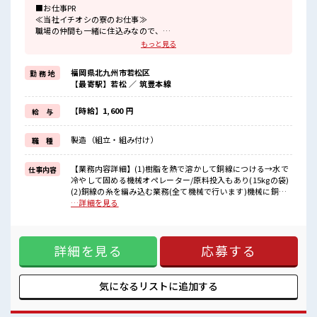
■お仕事PR
≪当社イチオシの寮のお仕事≫
職場の仲間も一緒に住込みなので、
仕事の悩みなども相談しやすいですね！
もっと見る
≪残業で収入アップ≫
高収入を希望される方にオススメ。
福岡県北九州市若松区
勤 務 地
残業は月20時間以上あります♪
【最寄駅】若松 ／ 筑豊本線
≪動きやすい制服アリ≫
制服があるので、
毎日の服装の悩み解消♪
【時給】1,600 円
給 与
≪未経験OKの仕事≫
新しいことにチャレンジするのは不安だけど、
製造（組立・組み付け）
職 種
しっかり働く環境が整っています！
イチからスキルUP・ステップUP目指していきましょう！
≪自分に合った期間で働ける≫
【業務内容詳細】(1)樹脂を熱で溶かして銅線につける→水で
仕事内容
福利厚生が整った派遣のお仕事です！
冷やして固める機械オペレーター/原料投入もあり(15kgの袋)
(2)銅線の糸を編み込む業務(全て機械で行います)機械に銅線
■職場の雰囲気
をセット/特殊な製品の原料は手作業で投入の為原料をもって
…詳細を見る
少人数の職場だから一緒に働く仲間との距離もグッと近い！
階段6段くらい上がって投入します/1日のうち30m～1h程
仕事の合間の息抜きは休憩室で♪
180cmくらいのボビンを転がすこともあります。重くはない
ロッカーあり！
ですが方向転換に力がいります。(3)機械にボビンごと機械を
安心してお仕事に集中♪
詳細を見る
応募する
セット/(2)よりサイズは小さいが重いのでホイストクレーンを
残業がしっかりあるお仕事！
使用して持ち上げます。銅線に機械でテープを巻くのでテー
プが切れたら機械にセットします。機械操作し条件出ししま
す。他監視業務【重量】MAX15kg【座り立ち】立ち【ライン
気になるリストに
追加する
orセル】【取扱製品情報】電気通信用ケーブル同軸ケーブル
(電気通信に使われる被覆電線の一種) ※寮アリのお仕事！一
人暮らしスタートにもピッタリ♪ ■お仕事PR ≪当社イチオシ