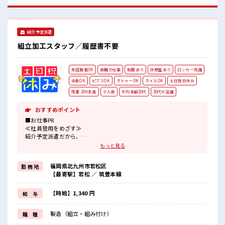
必要ですね★
紹介予定派遣
組立加工スタッフ／履歴書不要
未経験者OK
長期の仕事
制服あり
休憩室あり
ロッカー完備
染髪OK
ピアスOK
タトゥーOK
ネイルOK
土日祝日休み
残業 20H未満
少人数
平均年齢20代
30代が活躍
おすすめポイント
■お仕事PR
≪社員登用をめざす≫
紹介予定派遣だから、
自分に職場が合うかお試しできるのがポイント☆
もっと見る
≪1日1時間程の残業で収入アップ≫
残業は月20時間未満で、
福岡県北九州市若松区
勤 務 地
ほどよく稼げます♪
【最寄駅】若松 ／ 筑豊本線
≪週休2日制≫
週末は家族や友人と一緒にプライベート満喫！
≪髪型自由≫
【時給】1,340 円
給 与
基本的に髪色自由で明るすぎたり奇抜でなければOKです！
(規定有)≪動きやすい制服アリ≫
製造（組立・組み付け）
職 種
制服があるので、
毎日の服装の悩み解消♪