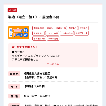
の寮のお仕事≫ 職場の仲間も一緒に住込みなので、 仕事の悩
みなども相談しやすいですね！ ≪残業で収入アップ≫ 高収入
派遣
を希望される方にオススメ。 残業は月20時間以上あります♪
≪動きやすい制服アリ≫ 制服があるので、 毎日の服装の悩み
製造（組立・加工）／履歴書不要
解消♪ ≪未経験OKの仕事≫ 新しいことにチャレンジするの
は不安だけど、 しっかり働く環境が整っています！ イチから
スキルUP・ステップUP目指していきましょう！ ≪自分に合
未経験者OK
高収入
長期の仕事
制服あり
研修あり
った期間で働ける≫ 福利厚生が整った派遣のお仕事です！ ■
職場の雰囲気 少人数の職場だから一緒に働く仲間との距離も
休憩室あり
ロッカー完備
土日祝日休み
残業 20H以上
グッと近い！ 仕事の合間の息抜きは休憩室で♪ ロッカーあ
平均年齢20代
30代が活躍
り！ 安心してお仕事に集中♪ 残業がしっかりあるお仕事！
おすすめポイント
■お仕事PR
≪ビギナーさんもブランクさんも安心≫
丁寧な事前研修あり☆
≪残業で収入アップ≫
もっと見る
高収入を希望される方にオススメ。
残業は月20時間以上あります♪
福岡県北九州市若松区
勤 務 地
≪週休2日制≫
【最寄駅】若松 ／ 筑豊本線
週末は家族や友人と一緒にプライベート満喫！
≪動きやすい制服アリ≫
制服があるので、
【時給】1,600 円
給 与
毎日の服装の悩み解消♪
≪未経験の方も大カンゲイ≫
製造（組立・組み付け）
職 種
新しいことにチャレンジするのは不安だけど、
しっかり働く環境が整っています！
イチからスキルUP・ステップUP目指していきましょう！
【業務内容詳細】機械OP作っている製品の検査/機械の設定の
仕事内容