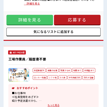
験を活かしませんか？ ブランクがあっても大丈夫♪ 経験はち
…詳細を見る
■職場の雰囲気
ょっとだけ…という方もOK！ ≪自分の時間も大切≫ 残業は
髪型にこだわりのあるアナタは必見！
ほとんどナシ！ 場合によってはお願いすることもあります♪
髪型自由な職場！
≪完全週休二日制≫ 週末は家族や友人と一緒にプライベート
≪20代の方が多数活躍中の職場≫
詳細を見る
応募する
満喫！ ≪ヘアカラーOKで自由な雰囲気の職場≫ 明るすぎた
休憩室で楽しくランチ♪
り奇抜でなければ基本的に自由！ (規定有)≪動きやすい制服
時間があれば昼寝もしちゃおう！
アリ≫ 制服があるので、 毎日の服装の悩み解消♪ ≪自分に合
残業はほとんどありません！
った期間で働ける≫ 福利厚生が整った派遣のお仕事です！ ■
気になるリストに
追加する
職場の雰囲気 髪型にこだわりのあるアナタは必見！ 髪型自由
な職場！ ≪20代の方が多数活躍中の職場≫ 休憩室で楽しくラ
ンチ♪ 時間があれば昼寝もしちゃおう！ 残業はほとんどあり
ません！
紹介予定派遣
工場作業員／履歴書不要
未経験者OK
長期の仕事
残業少なめ
制服あり
休憩室あり
ロッカー完備
シフト制
少人数
平均年齢20代
30代が活躍
おすすめポイント
■お仕事PR
≪社員登用をめざす≫
紹介予定派遣だから、
自分に職場が合うかお試しできるのがポイント☆
もっと見る