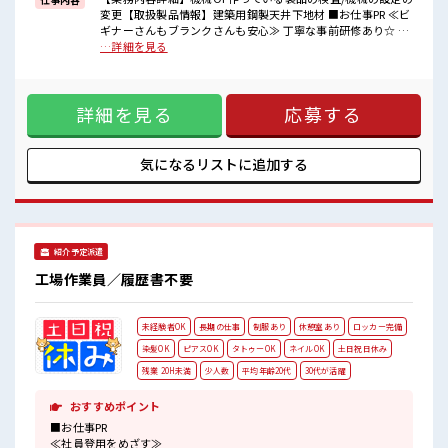
変更【取扱製品情報】建築用鋼製天井下地材 ■お仕事PR ≪ビ
■職場の雰囲気
ギナーさんもブランクさんも安心≫ 丁寧な事前研修あり☆ ≪
20代が多数活躍中！
残業で収入アップ≫ 高収入を希望される方にオススメ。 残業
…詳細を見る
社会人経験が浅くてもOK！
は月20時間以上あります♪ ≪週休2日制≫ 週末は家族や友人
ここから経験積んでいきましょ！
と一緒にプライベート満喫！ ≪動きやすい制服アリ≫ 制服が
仕事の合間の息抜きは休憩室で♪
あるので、 毎日の服装の悩み解消♪ ≪未経験の方も大カンゲ
ロッカーあり！
詳細を見る
応募する
イ≫ 新しいことにチャレンジするのは不安だけど、 しっかり
安心してお仕事に集中♪
働く環境が整っています！ イチからスキルUP・ステップUP
目指していきましょう！ ■職場の雰囲気 20代が多数活躍中！
社会人経験が浅くてもOK！ ここから経験積んでいきましょ！
気になるリストに
追加する
仕事の合間の息抜きは休憩室で♪ ロッカーあり！ 安心してお
仕事に集中♪
紹介予定派遣
工場作業員／履歴書不要
未経験者OK
長期の仕事
制服あり
休憩室あり
ロッカー完備
染髪OK
ピアスOK
タトゥーOK
ネイルOK
土日祝日休み
残業 20H未満
少人数
平均年齢20代
30代が活躍
おすすめポイント
■お仕事PR
≪社員登用をめざす≫