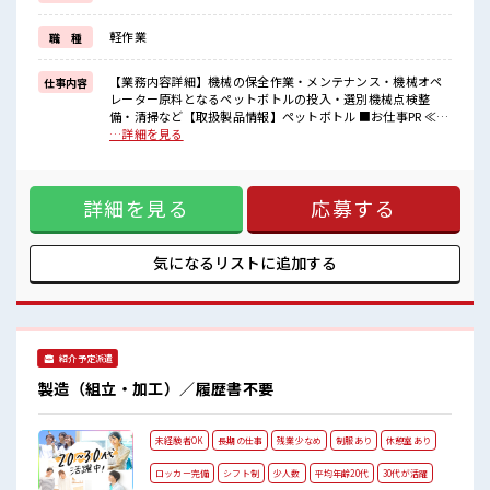
場合によってはお願いすることもあります♪
≪機能的な制服アリ≫
軽作業
職 種
制服があるので、
毎日の服装の悩み解消♪
【業務内容詳細】機械の保全作業・メンテナンス・機械オペ
仕事内容
■職場の雰囲気
レーター原料となるペットボトルの投入・選別機械点検整
少人数でアットホームな雰囲気の職場！
備・清掃など【取扱製品情報】ペットボトル ■お仕事PR ≪社
休憩室で楽しくおしゃべり！
員登用のチャンス≫ 紹介予定派遣だから、 自分に職場が合う
…詳細を見る
ストレス解消☆
かお試しできるのがウレシイ☆ ≪経験を活かせる≫ これまで
持ち物が多いあなたにもぴったり☆
の経験を活かしませんか？ ブランクがあっても大丈夫♪ 経験
ロッカー付き職場♪
はちょっとだけ…という方もOK！ ≪時間にメリハリを≫ 残
高収入もバッチリ目指せますよ！
詳細を見る
応募する
業はほとんどナシ！ 場合によってはお願いすることもありま
す♪ ≪機能的な制服アリ≫ 制服があるので、 毎日の服装の悩
み解消♪ ■職場の雰囲気 少人数でアットホームな雰囲気の職
場！ 休憩室で楽しくおしゃべり！ ストレス解消☆ 持ち物が多
気になるリストに
追加する
いあなたにもぴったり☆ ロッカー付き職場♪ 高収入もバッチ
リ目指せますよ！
紹介予定派遣
製造（組立・加工）／履歴書不要
未経験者OK
長期の仕事
残業少なめ
制服あり
休憩室あり
ロッカー完備
シフト制
少人数
平均年齢20代
30代が活躍