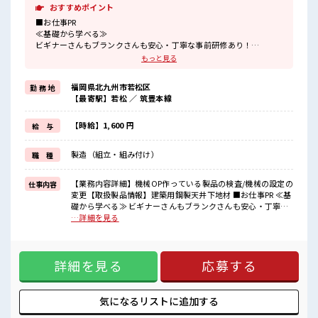
おすすめポイント
■お仕事PR
≪基礎から学べる≫
ビギナーさんもブランクさんも安心・丁寧な事前研修あり！
≪残業多めでがっつり稼ぐ≫
もっと見る
高収入を希望される方にオススメ。
残業は月20時間以上あります♪
福岡県北九州市若松区
勤 務 地
≪週休2日制≫
【最寄駅】若松 ／ 筑豊本線
週末は家族や友人と一緒にプライベート満喫！
制服があると毎日の服選びに悩まずOK♪
≪未経験OKの仕事≫
【時給】1,600 円
給 与
新しいことにチャレンジするのは不安だけど、
しっかり働く環境が整っています！
製造（組立・組み付け）
職 種
イチからスキルUP・ステップUP目指していきましょう！
■職場の雰囲気
【業務内容詳細】機械OP作っている製品の検査/機械の設定の
仕事内容
20代活躍中のフレッシュな職場です☆
変更【取扱製品情報】建築用鋼製天井下地材 ■お仕事PR ≪基
しっかり休める休憩室あり！
礎から学べる≫ ビギナーさんもブランクさんも安心・丁寧な
オンオフの切替もできちゃう！
事前研修あり！ ≪残業多めでがっつり稼ぐ≫ 高収入を希望さ
…詳細を見る
職場にはロッカー完備！
れる方にオススメ。 残業は月20時間以上あります♪ ≪週休2
私物の置きすぎには注意が必要ですね★
日制≫ 週末は家族や友人と一緒にプライベート満喫！ 制服が
あると毎日の服選びに悩まずOK♪ ≪未経験OKの仕事≫ 新し
詳細を見る
応募する
いことにチャレンジするのは不安だけど、 しっかり働く環境
が整っています！ イチからスキルUP・ステップUP目指して
いきましょう！ ■職場の雰囲気 20代活躍中のフレッシュな職
場です☆ しっかり休める休憩室あり！ オンオフの切替もでき
気になるリストに
追加する
ちゃう！ 職場にはロッカー完備！ 私物の置きすぎには注意が