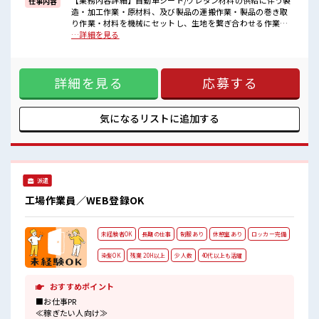
【業務内容詳細】自動車シート/ウレタン材料の供給に伴う製
仕事内容
造・加工作業・原材料、及び製品の運搬作業・製品の巻き取
■職場の雰囲気
り作業・材料を機械にセットし、生地を繋ぎ合わせる作業
少人数ですぐに馴染むことができそう♪
【取扱製品情報】自動車シート ■お仕事PR ≪稼ぎたい人向け
…詳細を見る
アットホームな環境☆
≫ 高収入を希望される方にオススメ。 残業は月20時間以上あ
髪型にこだわりのあるアナタは必見！
ります♪ ≪ヘアカラーOKで自由な雰囲気の職場≫ 明るすぎ
髪型自由な職場！
たり奇抜でなければ基本的に自由！ (規定有)≪ラクラク制服
休憩室で自分タイム！
詳細を見る
応募する
アリ≫ 制服があるので、 毎日の服装の悩み解消♪ ≪未経験の
のんびりスマホチェック♪
方も大カンゲイ≫ 新しいことにチャレンジするのは不安だけ
ど、 しっかり働く環境が整っています！ イチからスキルUP・
ステップUP目指していきましょう！ ≪自分に合った期間で働
気になるリストに
追加する
ける≫ 福利厚生が整った派遣のお仕事です！ ■職場の雰囲気
少人数ですぐに馴染むことができそう♪ アットホームな環境
☆ 髪型にこだわりのあるアナタは必見！ 髪型自由な職場！ 休
憩室で自分タイム！ のんびりスマホチェック♪
派遣
工場作業員／WEB登録OK
未経験者OK
長期の仕事
制服あり
休憩室あり
ロッカー完備
染髪OK
残業 20H以上
少人数
40代以上も活躍
おすすめポイント
■お仕事PR
≪稼ぎたい人向け≫