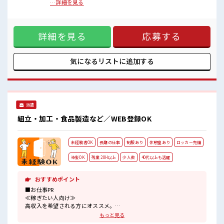
少人数ですぐに馴染むことができそう♪
【取扱製品情報】自動車シート ■お仕事PR ≪稼ぎたい人向け
…詳細を見る
アットホームな環境☆
≫ 高収入を希望される方にオススメ。 残業は月20時間以上あ
髪型にこだわりのあるアナタは必見！
ります♪ ≪ヘアカラーOKで自由な雰囲気の職場≫ 明るすぎ
髪型自由な職場！
たり奇抜でなければ基本的に自由！ (規定有)≪ラクラク制服
休憩室で自分タイム！
詳細を見る
応募する
アリ≫ 制服があるので、 毎日の服装の悩み解消♪ ≪未経験の
のんびりスマホチェック♪
方も大カンゲイ≫ 新しいことにチャレンジするのは不安だけ
ど、 しっかり働く環境が整っています！ イチからスキルUP・
ステップUP目指していきましょう！ ≪自分に合った期間で働
気になるリストに
追加する
ける≫ 福利厚生が整った派遣のお仕事です！ ■職場の雰囲気
少人数ですぐに馴染むことができそう♪ アットホームな環境
☆ 髪型にこだわりのあるアナタは必見！ 髪型自由な職場！ 休
憩室で自分タイム！ のんびりスマホチェック♪
派遣
組立・加工・食品製造など／WEB登録OK
未経験者OK
長期の仕事
制服あり
休憩室あり
ロッカー完備
染髪OK
残業 20H以上
少人数
40代以上も活躍
おすすめポイント
■お仕事PR
≪稼ぎたい人向け≫
高収入を希望される方にオススメ。
残業は月20時間以上あります♪
もっと見る
≪ヘアカラーOKで自由な雰囲気の職場≫