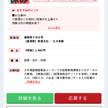
おすすめポイント
■お仕事PR
≪無理なくお給料に残業代を上乗せ≫
残業は月20時間未満で、
ほどよく稼げます♪
もっと見る
≪完全週休二日制≫
週末は家族や友人と一緒にプライベート満喫！
福岡県うきは市
勤 務 地
≪機能的な制服アリ≫
【最寄駅】筑後大石 ／ 久大本線
制服があるので、
毎日の服装の悩み解消♪
≪初めての仕事だけど自分にもできそう≫
【時給】1,400 円
給 与
新しいことにチャレンジするのは不安だけど、
しっかり働く環境が整っています！
経理・会計・財務
職 種
イチからスキルUP・ステップUP目指していきましょう！
≪自分に向いている仕事が探せる≫
困った事などがあれば、
大手精密機器製造メーカーでの経理事務業務またはデータ入
仕事内容
担当がしっかりサポートします！
力業務。【業務内容】○経理事務会計ソフトを使用して数値
入力、仕訳入力、入出金・請求書作成○データ入力図面の数
■職場の雰囲気
値入力、データ修正(CADを使用します) ■お仕事PR ≪無理な
…詳細を見る
一息つける休憩スペースもあります！
くお給料に残業代を上乗せ≫ 残業は月20時間未満で、 ほどよ
持ち物が多いあなたにもぴったり☆
く稼げます♪ ≪完全週休二日制≫ 週末は家族や友人と一緒に
ロッカー付き職場♪
プライベート満喫！ ≪機能的な制服アリ≫ 制服があるので、
程よく残業あり！
詳細を見る
応募する
毎日の服装の悩み解消♪ ≪初めての仕事だけど自分にもでき
お休みは土日祝日なので友人や家族との予定も合わせやすい♪
そう≫ 新しいことにチャレンジするのは不安だけど、 しっか
り働く環境が整っています！ イチからスキルUP・ステップ