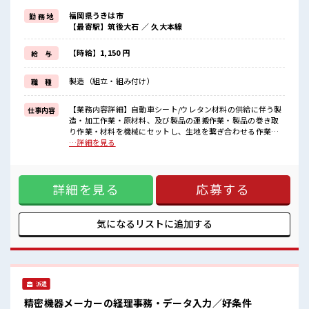
明るすぎたり奇抜でなければ基本的に自由！
福岡県うきは市
勤 務 地
(規定有)≪ラクラク制服アリ≫
【最寄駅】筑後大石 ／ 久大本線
制服があるので、
毎日の服装の悩み解消♪
≪未経験の方も大カンゲイ≫
【時給】1,150 円
給 与
新しいことにチャレンジするのは不安だけど、
しっかり働く環境が整っています！
製造（組立・組み付け）
職 種
イチからスキルUP・ステップUP目指していきましょう！
≪自分に合った期間で働ける≫
福利厚生が整った派遣のお仕事です！
【業務内容詳細】自動車シート/ウレタン材料の供給に伴う製
仕事内容
造・加工作業・原材料、及び製品の運搬作業・製品の巻き取
■職場の雰囲気
り作業・材料を機械にセットし、生地を繋ぎ合わせる作業
少人数ですぐに馴染むことができそう♪
【取扱製品情報】自動車シート ■お仕事PR ≪稼ぎたい人向け
…詳細を見る
アットホームな環境☆
≫ 高収入を希望される方にオススメ。 残業は月20時間以上あ
髪型にこだわりのあるアナタは必見！
ります♪ ≪ヘアカラーOKで自由な雰囲気の職場≫ 明るすぎ
髪型自由な職場！
たり奇抜でなければ基本的に自由！ (規定有)≪ラクラク制服
休憩室で自分タイム！
詳細を見る
応募する
アリ≫ 制服があるので、 毎日の服装の悩み解消♪ ≪未経験の
のんびりスマホチェック♪
方も大カンゲイ≫ 新しいことにチャレンジするのは不安だけ
ど、 しっかり働く環境が整っています！ イチからスキルUP・
ステップUP目指していきましょう！ ≪自分に合った期間で働
気になるリストに
追加する
ける≫ 福利厚生が整った派遣のお仕事です！ ■職場の雰囲気
少人数ですぐに馴染むことができそう♪ アットホームな環境
☆ 髪型にこだわりのあるアナタは必見！ 髪型自由な職場！ 休
憩室で自分タイム！ のんびりスマホチェック♪
派遣
精密機器メーカーの経理事務・データ入力／好条件