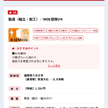
が多いあなたにもぴったり☆ ロッカー付き職場♪ 程よく残業
あり！ お休みは土日祝日なので友人や家族との予定も合わせ
やすい♪
派遣
製造（組立・加工）／WEB登録OK
未経験者OK
長期の仕事
制服あり
休憩室あり
ロッカー完備
染髪OK
残業 20H以上
少人数
40代以上も活躍
おすすめポイント
■お仕事PR
≪稼ぎたい人向け≫
高収入を希望される方にオススメ。
残業は月20時間以上あります♪
もっと見る
≪ヘアカラーOKで自由な雰囲気の職場≫
明るすぎたり奇抜でなければ基本的に自由！
福岡県うきは市
勤 務 地
(規定有)≪ラクラク制服アリ≫
【最寄駅】筑後大石 ／ 久大本線
制服があるので、
毎日の服装の悩み解消♪
≪未経験の方も大カンゲイ≫
【時給】1,150 円
給 与
新しいことにチャレンジするのは不安だけど、
しっかり働く環境が整っています！
製造（組立・組み付け）
職 種
イチからスキルUP・ステップUP目指していきましょう！
≪自分に合った期間で働ける≫
福利厚生が整った派遣のお仕事です！