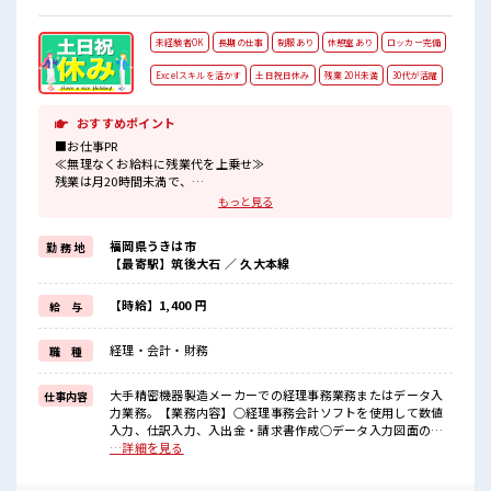
未経験者OK
長期の仕事
制服あり
休憩室あり
ロッカー完備
Excelスキルを活かす
土日祝日休み
残業 20H未満
30代が活躍
おすすめポイント
■お仕事PR
≪無理なくお給料に残業代を上乗せ≫
残業は月20時間未満で、
ほどよく稼げます♪
もっと見る
≪完全週休二日制≫
週末は家族や友人と一緒にプライベート満喫！
福岡県うきは市
勤 務 地
≪機能的な制服アリ≫
【最寄駅】筑後大石 ／ 久大本線
制服があるので、
毎日の服装の悩み解消♪
≪初めての仕事だけど自分にもできそう≫
【時給】1,400 円
給 与
新しいことにチャレンジするのは不安だけど、
しっかり働く環境が整っています！
経理・会計・財務
職 種
イチからスキルUP・ステップUP目指していきましょう！
≪自分に向いている仕事が探せる≫
困った事などがあれば、
大手精密機器製造メーカーでの経理事務業務またはデータ入
仕事内容
担当がしっかりサポートします！
力業務。【業務内容】○経理事務会計ソフトを使用して数値
入力、仕訳入力、入出金・請求書作成○データ入力図面の数
■職場の雰囲気
値入力、データ修正(CADを使用します) ■お仕事PR ≪無理な
…詳細を見る
一息つける休憩スペースもあります！
くお給料に残業代を上乗せ≫ 残業は月20時間未満で、 ほどよ
持ち物が多いあなたにもぴったり☆
く稼げます♪ ≪完全週休二日制≫ 週末は家族や友人と一緒に