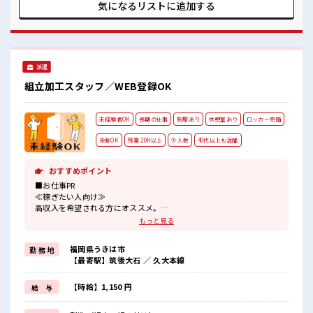
UP目指していきましょう！ ≪自分に向いている仕事が探せる
気になるリストに
追加する
≫ 困った事などがあれば、 担当がしっかりサポートします！
■職場の雰囲気 一息つける休憩スペースもあります！ 持ち物
が多いあなたにもぴったり☆ ロッカー付き職場♪ 程よく残業
あり！ お休みは土日祝日なので友人や家族との予定も合わせ
やすい♪
派遣
組立加工スタッフ／WEB登録OK
未経験者OK
長期の仕事
制服あり
休憩室あり
ロッカー完備
染髪OK
残業 20H以上
少人数
40代以上も活躍
おすすめポイント
■お仕事PR
≪稼ぎたい人向け≫
高収入を希望される方にオススメ。
残業は月20時間以上あります♪
もっと見る
≪ヘアカラーOKで自由な雰囲気の職場≫
明るすぎたり奇抜でなければ基本的に自由！
福岡県うきは市
勤 務 地
(規定有)≪ラクラク制服アリ≫
【最寄駅】筑後大石 ／ 久大本線
制服があるので、
毎日の服装の悩み解消♪
≪未経験の方も大カンゲイ≫
【時給】1,150 円
給 与
新しいことにチャレンジするのは不安だけど、
しっかり働く環境が整っています！