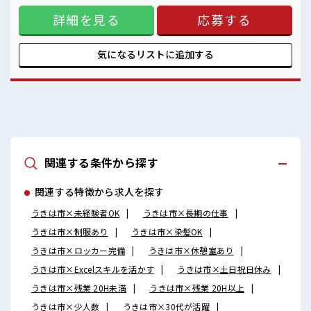
ロッカー付き職場♪
プライベート満喫！ ≪機能的な制服アリ≫ 制服があるので、
程よく残業あり！
詳細を見る
応募する
毎日の服装の悩み解消♪ ≪初めての仕事だけど自分にもでき
お休みは土日祝日なので友人や家族との予定も合わせやすい♪
そう≫ 新しいことにチャレンジするのは不安だけど、 しっか
り働く環境が整っています！ イチからスキルUP・ステップ
UP目指していきましょう！ ≪自分に向いている仕事が探せる
気になるリストに
追加する
≫ 困った事などがあれば、 担当がしっかりサポートします！
■職場の雰囲気 一息つける休憩スペースもあります！ 持ち物
が多いあなたにもぴったり☆ ロッカー付き職場♪ 程よく残業
あり！ お休みは土日祝日なので友人や家族との予定も合わせ
やすい♪
関連する条件から探す
関連する特徴から求人を探す
うきは市×未経験者OK
うきは市×長期の仕事
うきは市×制服あり
うきは市×染髪OK
うきは市×ロッカー完備
うきは市×休憩室あり
うきは市×Excelスキルを活かす
うきは市×土日祝日休み
うきは市×残業 20H未満
うきは市×残業 20H以上
うきは市×少人数
うきは市×30代が活躍