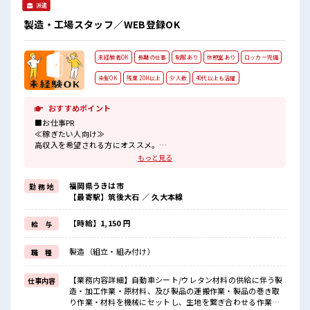
派遣
製造・工場スタッフ／WEB登録OK
未経験者OK
長期の仕事
制服あり
休憩室あり
ロッカー完備
染髪OK
残業 20H以上
少人数
40代以上も活躍
おすすめポイント
■お仕事PR
≪稼ぎたい人向け≫
高収入を希望される方にオススメ。
残業は月20時間以上あります♪
もっと見る
≪ヘアカラーOKで自由な雰囲気の職場≫
明るすぎたり奇抜でなければ基本的に自由！
福岡県うきは市
勤 務 地
(規定有)≪ラクラク制服アリ≫
【最寄駅】筑後大石 ／ 久大本線
制服があるので、
毎日の服装の悩み解消♪
≪未経験の方も大カンゲイ≫
【時給】1,150 円
給 与
新しいことにチャレンジするのは不安だけど、
しっかり働く環境が整っています！
製造（組立・組み付け）
職 種
イチからスキルUP・ステップUP目指していきましょう！
≪自分に合った期間で働ける≫
福利厚生が整った派遣のお仕事です！
【業務内容詳細】自動車シート/ウレタン材料の供給に伴う製
仕事内容
造・加工作業・原材料、及び製品の運搬作業・製品の巻き取
■職場の雰囲気
り作業・材料を機械にセットし、生地を繋ぎ合わせる作業