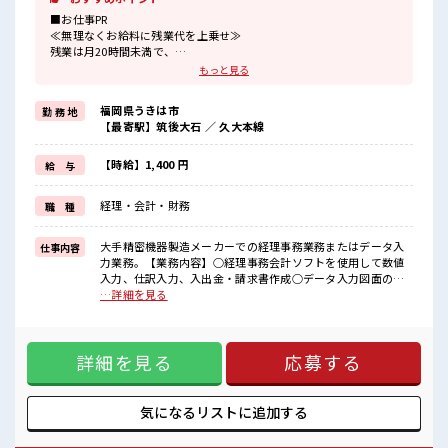
■お仕事PR
≪無理なくお給料に残業代を上乗せ≫
残業は月20時間未満で、
ほどよく稼げます♪
もっと見る
≪完全週休二日制≫
週末は家族や友人と一緒にプライベート満喫！
福岡県うきは市
勤 務 地
≪機能的な制服アリ≫
【最寄駅】筑後大石 ／ 久大本線
制服があるので、
毎日の服装の悩み解消♪
≪初めての仕事だけど自分にもできそう≫
【時給】1,400 円
給 与
新しいことにチャレンジするのは不安だけど、
しっかり働く環境が整っています！
経理・会計・財務
職 種
イチからスキルUP・ステップUP目指していきましょう！
≪自分に向いている仕事が探せる≫
困った事などがあれば、
大手精密機器製造メーカーでの経理事務業務またはデータ入
仕事内容
担当がしっかりサポートします！
力業務。【業務内容】○経理事務会計ソフトを使用して数値
入力、仕訳入力、入出金・請求書作成○データ入力図面の数
■職場の雰囲気
値入力、データ修正(CADを使用します) ■お仕事PR ≪無理な
…詳細を見る
一息つける休憩スペースもあります！
くお給料に残業代を上乗せ≫ 残業は月20時間未満で、 ほどよ
持ち物が多いあなたにもぴったり☆
く稼げます♪ ≪完全週休二日制≫ 週末は家族や友人と一緒に
ロッカー付き職場♪
プライベート満喫！ ≪機能的な制服アリ≫ 制服があるので、
程よく残業あり！
詳細を見る
応募する
毎日の服装の悩み解消♪ ≪初めての仕事だけど自分にもでき
お休みは土日祝日なので友人や家族との予定も合わせやすい♪
そう≫ 新しいことにチャレンジするのは不安だけど、 しっか
り働く環境が整っています！ イチからスキルUP・ステップ
UP目指していきましょう！ ≪自分に向いている仕事が探せる
気になるリストに
追加する
≫ 困った事などがあれば、 担当がしっかりサポートします！
■職場の雰囲気 一息つける休憩スペースもあります！ 持ち物