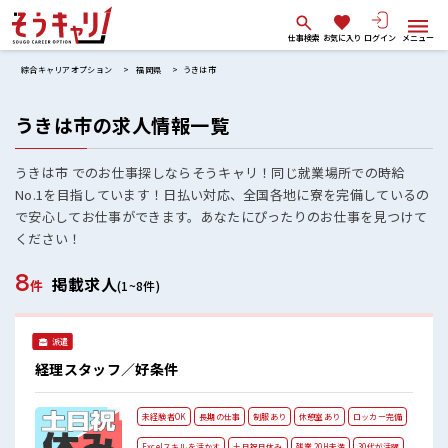
仕事検索
お気に入り
ログイン
メニュー
綜合キャリアオプション
福岡県
うきは市
うきは市の求人情報一覧
うきは市 でのお仕事探しならそうキャリ！同じ就業場所での時給
No.1を目指しています！日払い対応、全国各地に寮を完備しているの
で安心してお仕事ができます。あなたにぴったりのお仕事を見つけて
ください！
8
掲載求人
件
(1~8件)
派遣
経理スタッフ／好条件
未経験者OK
長期の仕事
制服あり
休憩室あり
ロッカー完備
Excelスキルを活かす
土日祝日休み
残業 20H未満
30代が活躍