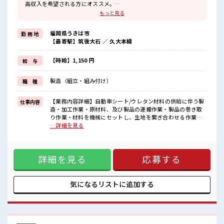
高収入を希望される方にオススメ。
残業は月20時間以上あります♪
もっと見る
≪ヘアカラーOKで自由な雰囲気の職場≫
明るすぎたり奇抜でなければ基本的に自由！
福岡県うきは市
勤 務 地
(規定有)≪ラクラク制服アリ≫
【最寄駅】筑後大石 ／ 久大本線
制服があるので、
毎日の服装の悩み解消♪
≪未経験の方も大カンゲイ≫
【時給】1,150 円
給 与
新しいことにチャレンジするのは不安だけど、
しっかり働く環境が整っています！
製造（組立・組み付け）
職 種
イチからスキルUP・ステップUP目指していきましょう！
≪自分に合った期間で働ける≫
福利厚生が整った派遣のお仕事です！
【業務内容詳細】自動車シート/ウレタン材料の供給に伴う製
仕事内容
造・加工作業・原材料、及び製品の運搬作業・製品の巻き取
■職場の雰囲気
り作業・材料を機械にセットし、生地を繋ぎ合わせる作業
少人数ですぐに馴染むことができそう♪
【取扱製品情報】自動車シート ■お仕事PR ≪稼ぎたい人向け
…詳細を見る
アットホームな環境☆
≫ 高収入を希望される方にオススメ。 残業は月20時間以上あ
髪型にこだわりのあるアナタは必見！
ります♪ ≪ヘアカラーOKで自由な雰囲気の職場≫ 明るすぎ
髪型自由な職場！
たり奇抜でなければ基本的に自由！ (規定有)≪ラクラク制服
休憩室で自分タイム！
詳細を見る
応募する
アリ≫ 制服があるので、 毎日の服装の悩み解消♪ ≪未経験の
のんびりスマホチェック♪
方も大カンゲイ≫ 新しいことにチャレンジするのは不安だけ
ど、 しっかり働く環境が整っています！ イチからスキルUP・
ステップUP目指していきましょう！ ≪自分に合った期間で働
気になるリストに
追加する
ける≫ 福利厚生が整った派遣のお仕事です！ ■職場の雰囲気
少人数ですぐに馴染むことができそう♪ アットホームな環境
☆ 髪型にこだわりのあるアナタは必見！ 髪型自由な職場！ 休
憩室で自分タイム！ のんびりスマホチェック♪