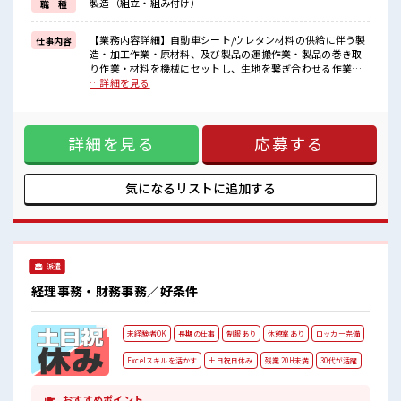
製造（組立・組み付け）
職 種
イチからスキルUP・ステップUP目指していきましょう！
≪自分に合った期間で働ける≫
福利厚生が整った派遣のお仕事です！
【業務内容詳細】自動車シート/ウレタン材料の供給に伴う製
仕事内容
造・加工作業・原材料、及び製品の運搬作業・製品の巻き取
■職場の雰囲気
り作業・材料を機械にセットし、生地を繋ぎ合わせる作業
少人数ですぐに馴染むことができそう♪
【取扱製品情報】自動車シート ■お仕事PR ≪稼ぎたい人向け
…詳細を見る
アットホームな環境☆
≫ 高収入を希望される方にオススメ。 残業は月20時間以上あ
髪型にこだわりのあるアナタは必見！
ります♪ ≪ヘアカラーOKで自由な雰囲気の職場≫ 明るすぎ
髪型自由な職場！
たり奇抜でなければ基本的に自由！ (規定有)≪ラクラク制服
休憩室で自分タイム！
詳細を見る
応募する
アリ≫ 制服があるので、 毎日の服装の悩み解消♪ ≪未経験の
のんびりスマホチェック♪
方も大カンゲイ≫ 新しいことにチャレンジするのは不安だけ
ど、 しっかり働く環境が整っています！ イチからスキルUP・
ステップUP目指していきましょう！ ≪自分に合った期間で働
気になるリストに
追加する
ける≫ 福利厚生が整った派遣のお仕事です！ ■職場の雰囲気
少人数ですぐに馴染むことができそう♪ アットホームな環境
☆ 髪型にこだわりのあるアナタは必見！ 髪型自由な職場！ 休
憩室で自分タイム！ のんびりスマホチェック♪
派遣
経理事務・財務事務／好条件
未経験者OK
長期の仕事
制服あり
休憩室あり
ロッカー完備
Excelスキルを活かす
土日祝日休み
残業 20H未満
30代が活躍
おすすめポイント