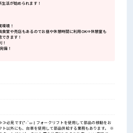
新生活が始められます！
」
実環境！
員食堂や売店もあるのでお昼や休憩時間に利用OK⇒休憩室も
息できます！
利！
も完備！
≫必見です(*-`ω-) フォークリフトを使用して部品の移動をお
フト以外にも、台車を使用して部品供給する業務もあります。 ※