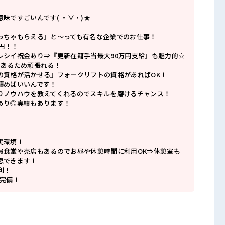
味ですごいんです( ・∀・)★
っちゃもらえる』と～っても有名な企業でのお仕事！
0円！！
レシイ祝金あり⇒『更新在籍手当最大90万円支給』も魅力的☆
もあるため頑張れる！
の資格が活かせる』フォークリフトの資格があればOK！
積めばいいんです！
りノウハウを教えてくれるのでスキルを磨けるチャンス！
あり◎実績もあります！
」
実環境！
員食堂や売店もあるのでお昼や休憩時間に利用OK⇒休憩室も
息できます！
利！
も完備！