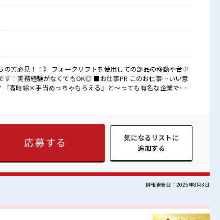
ちの方必見！！》 フォークリフトを使用しての部品の移動や台車
なくてもOK◎ ■お仕事PR このお仕事…いい意
★ / 『高時給×手当めっちゃもらえる』と～っても有名な企業での
0円！！ お給料とは別にウレシイ祝金あり⇒『更新在籍手当最大90
替勤務は手当もあるため頑張れる！ 『フォークリフトの資格が活か
あればOK！ 実務経験はここで積めばいいんです！ 先輩たちが
れるのでスキルを磨けるチャンス！ ●正社員登用制度あり◎実績
気になるリストに
応募する
昼や休憩時間に利用OK⇒休憩室もあるのでほっと一息できま
追加する
ロッカー/駐車場も完備！
情報更新日：2026年8月3日