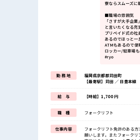
寮ならスムーズに
■職場の雰囲気
「さすが大手企業
と言いたくなる充
プリペイド式の社
あるのでほっと一
ATMもあるので便
ロッカー/駐車場
#ryo
勤 務 地
福岡県京都郡苅田町
【最寄駅】苅田 ／ 日豊本線
給 与
【時給】1,700 円
職 種
フォークリフト
仕事内容
フォークリフト免許のある方≫
願いします。またフォークリ