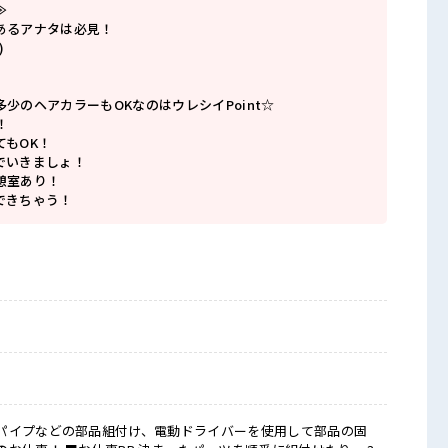
≫
あるアナタは必見！
)
少のヘアカラーもOKなのはウレシイPoint☆
！
てもOK！
でいきましょ！
憩室あり！
できちゃう！
パイプなどの部品組付け、電動ドライバーを使用して部品の固