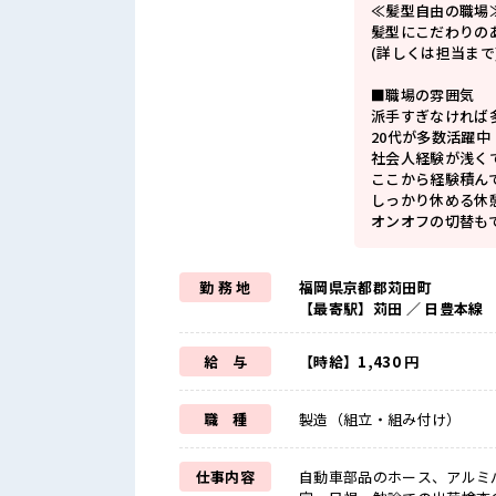
≪髪型自由の職場
髪型にこだわりの
(詳しくは担当まで
■職場の雰囲気
派手すぎなければ多
20代が多数活躍中
社会人経験が浅く
ここから経験積ん
しっかり休める休
オンオフの切替も
勤 務 地
福岡県京都郡苅田町
【最寄駅】苅田 ／ 日豊本線
給 与
【時給】1,430 円
職 種
製造（組立・組み付け）
仕事内容
自動車部品のホース、アルミ