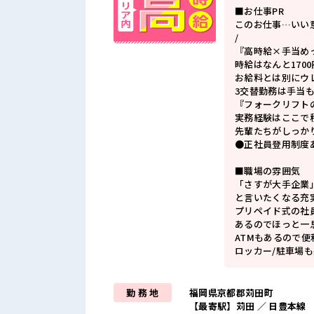
■お仕事PR
このお仕事…いい意
/
『高時給×手当め
時給はなんと170
お給料とは別にウ
3交替勤務は手当
『フォークリフト
実務経験はここで
先輩たちがしっか
●正社員登用制度
■職場の雰囲気
「さすが大手企業
と言いたくなる充
プリペイド式の社
あるのでほっと一
ATMもあるので便
ロッカー/駐車場
勤 務 地
福岡県京都郡苅田町
【最寄駅】苅田 ／ 日豊本線