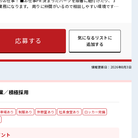
ツを順番に組付けたり、 3
業務になります。 周りに仲間がいるので相談しやすい環境です
≫ 交替勤務のお仕事！ 夜10時以降は時給がアップなので、 働き
ぷり！ 月20H～≫ 残業が多いので、 給与明細が楽しみになりそ
 髪型にこだわりのあるアナタは必見！ (詳しくは担当まで) ■
多少のヘアカラーもOKなのはウレシイPoint☆ 20代が多数活
OK！ ここから経験積んでいきましょ！ しっかり休める休憩室あ
気になるリストに
応募する
ちゃう！
追加する
情報更新日：2026年8月3日
業／積極採用
車場あり
制服あり
休憩室あり
社員食堂あり
ロッカー完備
イント