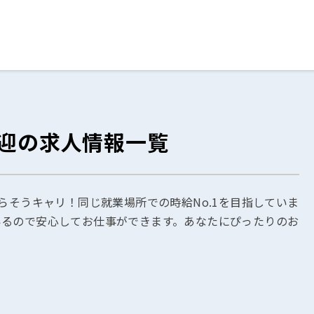
ログイン
閉じる
歓迎の求人情報一覧
る
スト
らそうキャリ！同じ就業場所での時給No.1を目指していま
いるので安心してお仕事ができます。あなたにぴったりのお