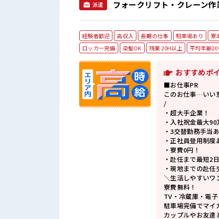
フォークリフト・クレーン作
派遣
経験者歓迎
高収入
長期の仕事
駐車場あり
寮
ロッカー完備
染髪OK
残業 20H以上
平均年齢20
おすすめポ
■お仕事PR
このお仕事…いい意
/
・超大手企業！
・入社祝金最大90
・3交替勤務手当
・正社員登用制度
・寮費0円！
・赴任まで最短2
・現地までの赴任
＼生活しやすいワ
寮費無料！
TV・冷蔵庫・電
駐車場完備でマイ
カップルやお友達