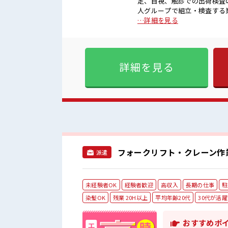
定、目視、触診での出荷検査のお仕事！ ■お仕事PR 決まったパー
人グループで組立・検査する
ね！ ≪しっかり稼ぎたい方に
…詳細を見る
がいもバッチリ！ ≪残業たっ
うですね！ ≪髪型自由の職場≫
職場の雰囲気 派手すぎなければ
躍中！ 社会人経験が浅くても
詳細を見る
り！ オンオフの切替もでき
フォークリフト・クレーン作
派遣
未経験者OK
経験者歓迎
高収入
長期の仕事
駐
染髪OK
残業 20H以上
平均年齢20代
30代が活躍
おすすめポ