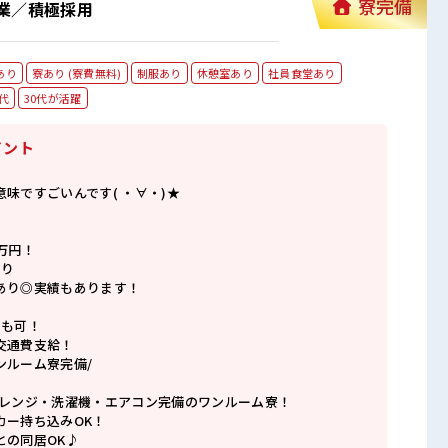
寮完備
業／積極採用
あり
寮あり (寮費無料)
制服あり
休憩室あり
社員食堂あり
代
30代が活躍
イント
味ですごいんです( ・∀・)★
万円！
あり
あり◎実績もあります！
日も可！
交通費支給！
ンルーム寮完備/
子レンジ・洗濯機・エアコン完備のワンルーム寮！
カー持ち込みOK！
との同居OK♪