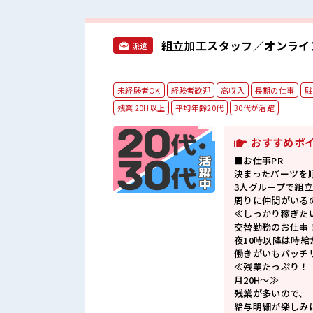
組立加工スタッフ／オンライ
派遣
未経験者OK
経験者歓迎
高収入
長期の仕事
駐
残業 20H以上
平均年齢20代
30代が活躍
おすすめポ
■お仕事PR
決まったパーツを
3人グループで組
周りに仲間がいる
≪しっかり稼ぎた
交替勤務のお仕事
夜10時以降は時
働きがいもバッチ
≪残業たっぷり！
月20H～≫
残業が多いので、
給与明細が楽しみ