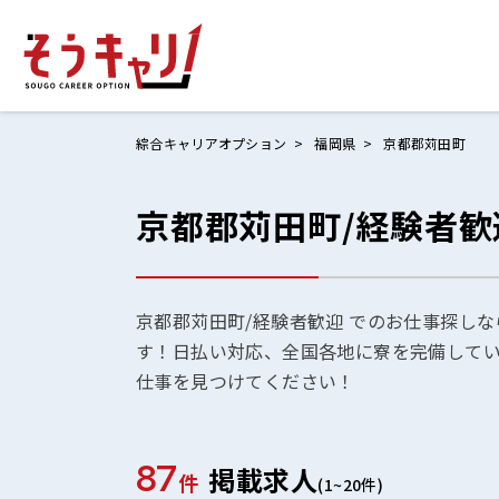
綜合キャリアオプション
福岡県
京都郡苅田町
京都郡苅田町/経験者
ホームにもど
お仕事検索
お気に入りリ
京都郡苅田町/経験者歓迎 でのお仕事探しな
す！日払い対応、全国各地に寮を完備して
お問い合わせ
仕事を見つけてください！
87
掲載求人
ログイン
件
(1~20件)