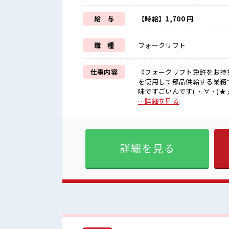
給 与
【時給】1,700 円
職 種
フォークリフト
仕事内容
《フォークリフト免許をお持
を使用して部品供給する業務です！実務経験が
味ですごいんです( ・∀・)
お仕事！ 時給はなんと170
…詳細を見る
万円支給』も魅力的☆ 3交
せる』フォークリフトの資格が
しっかりノウハウを教えてく
もあります！ ■職場の雰囲気 「さすが大手企業」 と言いたくなる充実環境！ プリペイド式の
詳細を見る
社員食堂や売店もあるのでお
す！ ATMもあるので便利！ 